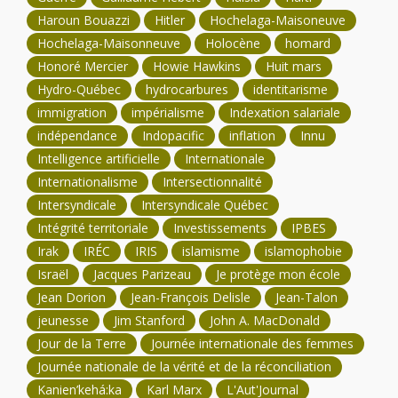
Haroun Bouazzi
Hitler
Hochelaga-Maisoneuve
Hochelaga-Maisonneuve
Holocène
homard
Honoré Mercier
Howie Hawkins
Huit mars
Hydro-Québec
hydrocarbures
identitarisme
immigration
impérialisme
Indexation salariale
indépendance
Indopacific
inflation
Innu
Intelligence artificielle
Internationale
Internationalisme
Intersectionnalité
Intersyndicale
Intersyndicale Québec
Intégrité territoriale
Investissements
IPBES
Irak
IRÉC
IRIS
islamisme
islamophobie
Israël
Jacques Parizeau
Je protège mon école
Jean Dorion
Jean-François Delisle
Jean-Talon
jeunesse
Jim Stanford
John A. MacDonald
Jour de la Terre
Journée internationale des femmes
Journée nationale de la vérité et de la réconciliation
Kanien’kehá:ka
Karl Marx
L'Aut'Journal