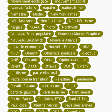
Mouvement écologiste
mouvement social
Nadeau-Dubois
napalm
nationalisme
Nemaska
Netflix
New York Times
Néo-fascisme
Néofascisme
Néolibéralisme
Nisga'a
NOAA
Nord
Northvolt
Nouveau Front populaire
Nouveau Monde Graphite
Nouveau-Brunswick
Nouvelle Alliance
nouvelle économie
Nouvelle-Écosse
NPA
NPD
Obama
Offensive syndicale
oléoduc
ONÉ
Ontario
ONU
Option nationale
Orient
OTAN
Ottawa
OUI
Oxfam
pacifisme
pacte électoral
Pacte pour la transition
Palestine
pandémie
Paradis fiscaux
parc nature
Parti
parti de gauche
Parti de la rue
Parti libéral
Patrick Bond
Patriotes. FTQ
Paul Cliche
Paul Rose
Pauline Marois
pays sans armée
PCC
PCQ
PCU
PDS
Pergélisol