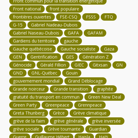
Front commun pour la transition énergétique
Front national
front populaire
frontières ouvertes
FSE-CSQ
FSSS
FTQ
G-15
Gabriel Nadeau-Dubois
Gabriel Naseau-Dubois
GAFA
GAFAM
Gardiens du territoire
gauche
Gauche québécoise
Gauche socialiste
Gaza
GEN
Gentrification
GES
Génération Z
Génocide
Gérald Fillion
GIEC
Gitxsan
GN
GND
GNL-Québec
Gouin
gouvernement mondial
Grand Déblocage
Grande noirceur
Grande transition
graphite
gratuité du transport en commun
Green New Deal
Green Party
Greenpeace
Grennpeace
Greta Thunberg
Grèce
Grève climatique
grève de la faim
grève générale
grève inversée
grève sociale
Grève tournante
Guardian
Guerre
Guillaume Hébert
Haisla
Haïti