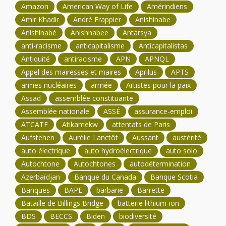
Amazon
American Way of Life
Amérindiens
Amir Khadir
André Frappier
Anishinabe
Anishinabé
Anishnabee
Antarsya
anti-racisme
anticapitalisme
Anticapitalistas
Antiquité
antiracisme
APN
APNQL
Appel des mairesses et maires
Aprilus
APTS
armes nucléaires
armée
Artistes pour la paix
Assad
assemblée constituante
Assemblée nationale
ASSÉ
assurance-emploi
ATCATF
Atikamekw
attentats de Paris
Aufstehen
Aurélie Lanctôt
Aussant
austérité
auto électrique
auto hydroélectrique
auto solo
Autochtone
Autochtones
autodétermination
Azerbaïdjan
Banque du Canada
Banque Scotia
Banques
BAPE
barbarie
Barrette
Bataille de Billings Bridge
batterie lithium-ion
BDS
BECCS
Biden
biodiversité