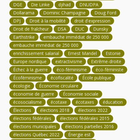
DGE
Die Linke
djihad
DNUDPA
Dollarama
Dominic Champagne
Doug Ford
DPJ
Droit à la mobilité
droit d'expression
Droit de fraîcheur
DSA
DUC
Dunsky
Earthstrike
embauche immédiat de 250 000
embauche immédiat de 250 000
enrichissement salarial
Ernest Mandel
Estonie
Europe nordique
extractivisme
Extrême-droite
Échec à la guerre
éco-féminisme
éco-féministe
Écoféminisme
écofiscalité
École publique
écologie
Économie circulaire
économie de guerre
Économie sociale
écosocialisme
écotaxe
écotaxes
éducation
Élections
élections 2018
élections 2022
élections fédérales
élections fédérales 2015
élections municipales
élections partielles 2016
élections Québec 2022
Énergie est