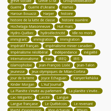
grève sociale
Grève STM
GroupMobilisation
Guerre
Guerre d'Ukraine
Hamas
Haroun Bouazzi
Harper
histoire
histoire de la lutte de classe
histoire ouvrière
Hochelaga-Maisonneuve
Huit mars
Hydro-Québec
hydroélectricité
Idle no more
immigrant
immigration
Immigration
Impératif français
impérialisme minier canadien
Impérialisme néolibéral
Indépendance
inégalité
Internationalisme
Iran
IREQ
IRIS
islamophobie
Jean-François Lisée
Jean-Talon
Jeunesse
Jeux olympiques de Milan-Cortina
Jour de la terre
Joyce Echaguan
Kanyen'kehà:ka
Kinder Morgan
L'Aut'Journal
La Planète s'invite au parlement
La planète s'invite...
Lac-Mégantic
Laïcité
Langue
Langue française
Le Québécois
Le revenant
liberté d'expression
libre-échange
lithium