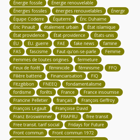
Énergie fossile
Énergie renouvelable
Énergies fossiles
énergies renouvelables
Énergir
Équipe Coderre
Équiterre
Éric Duhaime
Éric Pinault
étalement urbain
État islamique
État providence
État-providence
États-unis
ÉU
ÉU. guerre
FAE
fake news
famine
FAS
fascisme
Faut-qu'on-se-parle
Femme
Femmes de toutes origines
fermeture
Feux de forêt
féminicide
féminisme
FFQ
Filière batterie
Financiarisation
FIQ
Fitzgibbon
FNEEQ
fondamentalisme
fordisme
forêts
France
France insoumise
Francine Pelletier
français
François Geffroy
François Legault
Françoise David
Franz Broswimmer
FRAPRU
free transit
Free transit. tarif social
Fridays for Future
Front commun
Front commun 1972