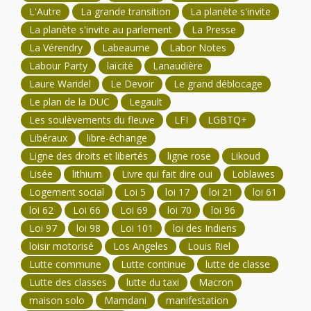
L'Autre
La grande transition
La planète s'invite
La planète s'invite au parlement
La Presse
La Vérendry
Labeaume
Labor Notes
Labour Party
laïcité
Lanaudière
Laure Waridel
Le Devoir
Le grand déblocage
Le plan de la DUC
Legault
Les soulèvements du fleuve
LFI
LGBTQ+
Libéraux
libre-échange
Ligne des droits et libertés
ligne rose
Likoud
Lisée
lithium
Livre qui fait dire oui
Loblawes
Logement social
Loi 5
loi 17
loi 21
loi 61
loi 62
Loi 66
Loi 69
loi 70
loi 96
Loi 97
loi 98
Loi 101
loi des Indiens
loisir motorisé
Los Angeles
Louis Riel
Lutte commune
Lutte continue
lutte de classe
Lutte des classes
lutte du taxi
Macron
maison solo
Mamdani
manifestation