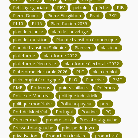
Petit âge glaciaire
PEV
pétrole
pêche
PIB
Pierre Dubuc
Pierre Fitzgibbon
Pivot
PKP
PL10
PL15
Plan d'action 2035
plan de relance
plan de sauvetage
plan de transition
Plan de transition économique
Plan de transition Solidaire
Plan vert
plastique
plateforme
plateforme 2022
plateforme électorale
plateforme électorale 2022
Plateforme électorale 2026
PLC
plein emploi
plein emploi écologique
PLQ
Pluricrise
PMD
PME
Podemos
points saillants
Polémos
Police de Montréal
politique industrielle
politique monétaire
Pollueur-payeur
porc
Port de Montréal
Portugal
Poutine
PQ
Premier mai
prendre soin
Press-toi-à-gauche
Presse-toi-à-gauche
principe de Joyce
privatisation
Production circulaire
productivité