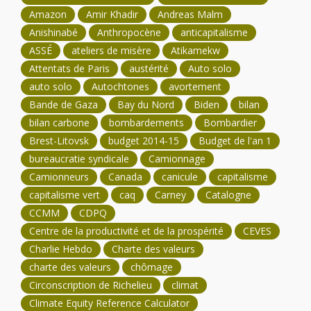
Amazon
Amir Khadir
Andreas Malm
Anishinabé
Anthropocène
anticapitalisme
ASSÉ
ateliers de misère
Atikamekw
Attentats de Paris
austérité
Auto solo
auto solo
Autochtones
avortement
Bande de Gaza
Bay du Nord
Biden
bilan
bilan carbone
bombardements
Bombardier
Brest-Litovsk
budget 2014-15
Budget de l'an 1
bureaucratie syndicale
Camionnage
Camionneurs
Canada
canicule
capitalisme
capitalisme vert
caq
Carney
Catalogne
CCMM
CDPQ
Centre de la productivité et de la prospérité
CEVES
Charlie Hebdo
Charte des valeurs
charte des valeurs
chômage
Circonscription de Richelieu
climat
Climate Equity Reference Calculator