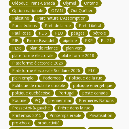
Oléoduc Trans-Canada
Olymel
Ontario
Option nationale
OTAN
Oui-Québec
Palestine
Parc nature L'Assomption
Parcs éoliens
Parti de la rue
Parti Libéral
Paul Rose
PDS
PEQ
péages
pétrole
PIB
Pierre Beaudet
pipeline
PKP
PL-21
PL96
plan de relance
plan vert
plate forme électorale
plate-forme 2018
Plateforme électorale 2026
Plateforme électorale Solidaire 2026
PLC
plein emploi
Podemos
Politique de la rue
Politique de mobilité durable
politique énergétique
politique québécoise
Portugal
poste canada
Poutine
PQ
premier mai
Premières Nations
Presse-toi-à-gauche
Prière dans la rue
Printemps 2015
Printemps érable
Privatisation
pro-choix
productivité