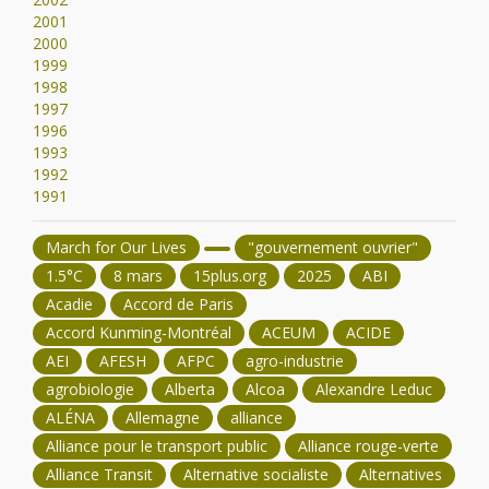
2001
2000
1999
1998
1997
1996
1993
1992
1991
March for Our Lives
"gouvernement ouvrier"
1.5°C
8 mars
15plus.org
2025
ABI
Acadie
Accord de Paris
Accord Kunming-Montréal
ACEUM
ACIDE
AEI
AFESH
AFPC
agro-industrie
agrobiologie
Alberta
Alcoa
Alexandre Leduc
ALÉNA
Allemagne
alliance
Alliance pour le transport public
Alliance rouge-verte
Alliance Transit
Alternative socialiste
Alternatives