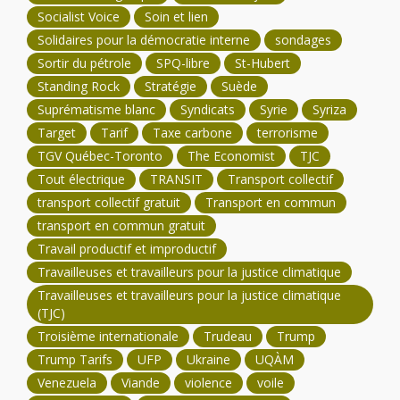
Socialist Voice
Soin et lien
Solidaires pour la démocratie interne
sondages
Sortir du pétrole
SPQ-libre
St-Hubert
Standing Rock
Stratégie
Suède
Suprématisme blanc
Syndicats
Syrie
Syriza
Target
Tarif
Taxe carbone
terrorisme
TGV Québec-Toronto
The Economist
TJC
Tout électrique
TRANSIT
Transport collectif
transport collectif gratuit
Transport en commun
transport en commun gratuit
Travail productif et improductif
Travailleuses et travailleurs pour la justice climatique
Travailleuses et travailleurs pour la justice climatique
(TJC)
Troisième internationale
Trudeau
Trump
Trump Tarifs
UFP
Ukraine
UQÀM
Venezuela
Viande
violence
voile