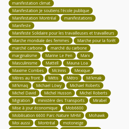
manifestation climat
Manifestation Je soutiens l'école publique
Manifestation Montréal
manifestations
Manifeste
Manifeste Solidaire pour les travailleuses et travailleurs
Marche mondiale des femmes
Marche pour la forêt
marché carbone
marché du carbone
marginalisme
Marine Le Pen
Marx
Masculinisme
Mattell
Mauna Loa
Maxime Combes
McInnis
Mexique
Mères au front
Métis
Métro
Mi'kmak
Mi'kmaq
Michael Löwy
Michael Roberts
Michel David
Michel Husson
Michel Roberts
Migration
ministère des Transports
Mirabel
Mise à jour économique
Mob6600
Mobilisation 6600 Parc-Nature MHM
Mohawk
Moi aussi
Montréal
motoneige