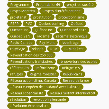
Programme
Projet de loi 69
projet de société
Projet-Montréal
Projets d'intérêt national
prolétariat
prostitution
protectionnisme
PSPP
PVC
Quebec bashing
Québec
Québec Inc
Québec Inc.
Québec solidaire
Québec ZéN
racisme
racisme systémique
Radio-Canada
Ray-Mont
recentrage
recyclage
relance
REM
REM de l'est
Revendication des 250 000
Revendications transitoires
ré-ouverture des écoles
référendum
Réformisme
Réfugié-e-s
réfugiés
Régime forestier
Républicains
Réseau action climat Canada
Réseau de la rue
Réseau européen de solidarité avec l’Ukraine
Réseau écosocialiste
Réseau militant intersyndical
révolution
révolution allemande
Révolution écosocialiste