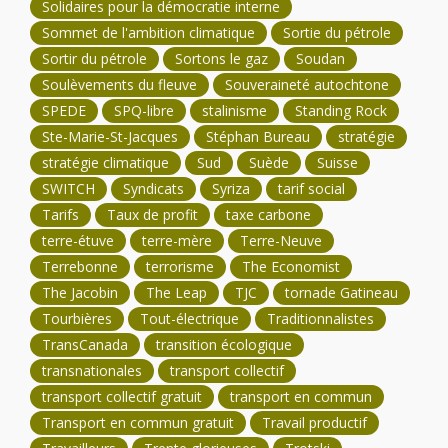
Solidaires pour la démocratie interne
Sommet de l'ambition climatique
Sortie du pétrole
Sortir du pétrole
Sortons le gaz
Soudan
Soulèvements du fleuve
Souveraineté autochtone
SPEDE
SPQ-libre
stalinisme
Standing Rock
Ste-Marie-St-Jacques
Stéphan Bureau
stratégie
stratégie climatique
Sud
Suède
Suisse
SWITCH
Syndicats
Syriza
tarif social
Tarifs
Taux de profit
taxe carbone
terre-étuve
terre-mère
Terre-Neuve
Terrebonne
terrorisme
The Economist
The Jacobin
The Leap
TJC
tornade Gatineau
Tourbières
Tout-électrique
Traditionnalistes
TransCanada
transition écologique
transnationales
transport collectif
transport collectif gratuit
transport en commun
Transport en commun gratuit
Travail productif