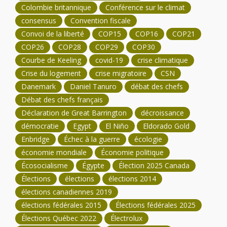
Colombie britannique
Conférence sur le climat
consensus
Convention fiscale
Convoi de la liberté
COP15
COP16
COP21
COP26
COP28
COP29
COP30
Courbe de Keeling
covid-19
crise climatique
Crise du logement
crise migratoire
CSN
Danemark
Daniel Tanuro
débat des chefs
Débat des chefs français
Déclaration de Great Barrington
décroissance
démocratie
Egypt
El Niño
Eldorado Gold
Enbridge
Échec à la guerre
écologie
économie mondiale
Économie politique
Écosocialisme
Égypte
Élection 2025 Canada
Élections
élections
élections 2014
élections canadiennes 2019
élections fédérales 2015
Élections fédérales 2025
Élections Québec 2022
Électrolux