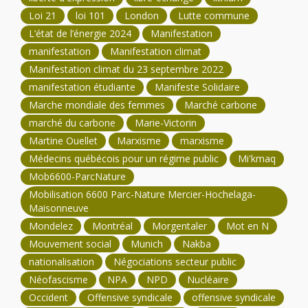
Loi 21
loi 101
London
Lutte commune
L’état de l’énergie 2024
Manifestation
manifestation
Manifestation climat
Manifestation climat du 23 septembre 2022
manifestation étudiante
Manifeste Solidaire
Marche mondiale des femmes
Marché carbone
marché du carbone
Marie-Victorin
Martine Ouellet
Marxisme
marxisme
Médecins québécois pour un régime public
Mi'kmaq
Mob6600-ParcNature
Mobilisation 6600 Parc-Nature Mercier-Hochelaga-
Maisonneuve
Mondelez
Montréal
Morgentaler
Mot en N
Mouvement social
Munich
Nakba
nationalisation
Négociations secteur public
Néofascisme
NPA
NPD
Nucléaire
Occident
Offensive syndicale
offensive syndicale