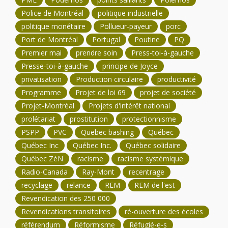
Police de Montréal
politique industrielle
politique monétaire
Pollueur-payeur
porc
Port de Montréal
Portugal
Poutine
PQ
Premier mai
prendre soin
Press-toi-à-gauche
Presse-toi-à-gauche
principe de Joyce
privatisation
Production circulaire
productivité
Programme
Projet de loi 69
projet de société
Projet-Montréal
Projets d'intérêt national
prolétariat
prostitution
protectionnisme
PSPP
PVC
Quebec bashing
Québec
Québec Inc
Québec Inc.
Québec solidaire
Québec ZéN
racisme
racisme systémique
Radio-Canada
Ray-Mont
recentrage
recyclage
relance
REM
REM de l'est
Revendication des 250 000
Revendications transitoires
ré-ouverture des écoles
référendum
Réformisme
Réfugié-e-s