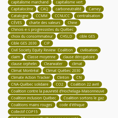
capitalisme marchand
capitalisme vert
Capitalocène
CAQ
carboneutralité
Carney
Catalogne
CCMM
CCNUCC
centralisation
CÉVES
charte des valeurs
Chine
Chinois-e-s progressistes du Québec
choix du consommateur
CHSLD
cible GES
Cible GES 2030
CIP
Civil Society Equity Review Coalition
civilisation
claim
Classe moyenne
clause dérogatoire
clause orphelin
Clearwater
climat
Climat Montréal
Climat Québec 2030
Climate Action Tracker
Clinton
CN
CNA-Québec solidaire
CO2
Coalition 22 avril
Coalition contre la pauvreté d’Hochelaga-Maisonneuve
Coalition inclusion Québec
Coalition sortons le gaz
Coalitions mains rouges
code d'éthique
Collectif COP15