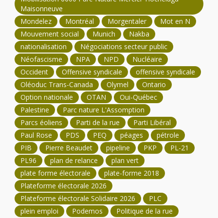
Maisonneuve
Mondelez
Montréal
Morgentaler
Mot en N
Mouvement social
Munich
Nakba
nationalisation
Négociations secteur public
Néofascisme
NPA
NPD
Nucléaire
Occident
Offensive syndicale
offensive syndicale
Oléoduc Trans-Canada
Olymel
Ontario
Option nationale
OTAN
Oui-Québec
Palestine
Parc nature L'Assomption
Parcs éoliens
Parti de la rue
Parti Libéral
Paul Rose
PDS
PEQ
péages
pétrole
PIB
Pierre Beaudet
pipeline
PKP
PL-21
PL96
plan de relance
plan vert
plate forme électorale
plate-forme 2018
Plateforme électorale 2026
Plateforme électorale Solidaire 2026
PLC
plein emploi
Podemos
Politique de la rue