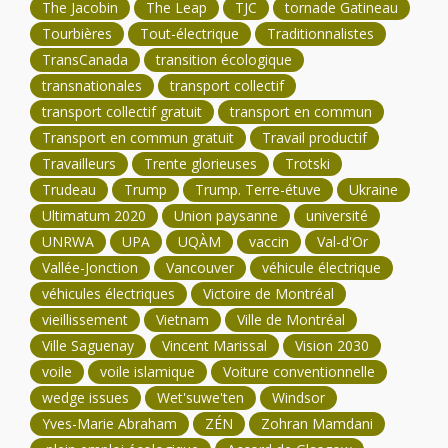
The Jacobin
The Leap
TJC
tornade Gatineau
Tourbières
Tout-électrique
Traditionnalistes
TransCanada
transition écologique
transnationales
transport collectif
transport collectif gratuit
transport en commun
Transport en commun gratuit
Travail productif
Travailleurs
Trente glorieuses
Trotski
Trudeau
Trump
Trump. Terre-étuve
Ukraine
Ultimatum 2020
Union paysanne
université
UNRWA
UPA
UQÀM
vaccin
Val-d'Or
Vallée-Jonction
Vancouver
véhicule électrique
véhicules électriques
Victoire de Montréal
vieillissement
Vietnam
Ville de Montréal
Ville Saguenay
Vincent Marissal
Vision 2030
voile
voile islamique
Voiture conventionnelle
wedge issues
Wet'suwe'ten
Windsor
Yves-Marie Abraham
ZÉN
Zohran Mamdani