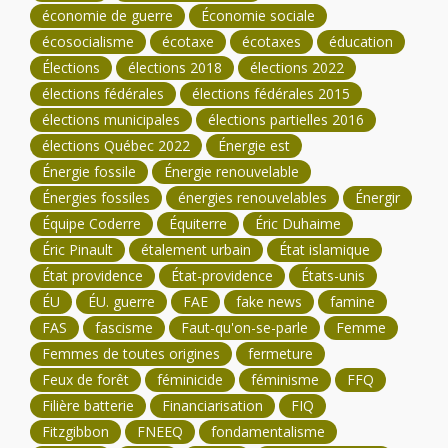
économie de guerre
Économie sociale
écosocialisme
écotaxe
écotaxes
éducation
Élections
élections 2018
élections 2022
élections fédérales
élections fédérales 2015
élections municipales
élections partielles 2016
élections Québec 2022
Énergie est
Énergie fossile
Énergie renouvelable
Énergies fossiles
énergies renouvelables
Énergir
Équipe Coderre
Équiterre
Éric Duhaime
Éric Pinault
étalement urbain
État islamique
État providence
État-providence
États-unis
ÉU
ÉU. guerre
FAE
fake news
famine
FAS
fascisme
Faut-qu'on-se-parle
Femme
Femmes de toutes origines
fermeture
Feux de forêt
féminicide
féminisme
FFQ
Filière batterie
Financiarisation
FIQ
Fitzgibbon
FNEEQ
fondamentalisme