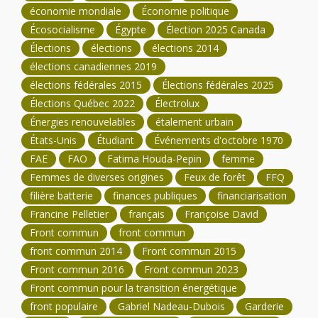
économie mondiale
Économie politique
Écosocialisme
Égypte
Élection 2025 Canada
Élections
élections
élections 2014
élections canadiennes 2019
élections fédérales 2015
Élections fédérales 2025
Élections Québec 2022
Électrolux
Énergies renouvelables
étalement urbain
États-Unis
Étudiant
Événements d'octobre 1970
FAE
FAO
Fatima Houda-Pepin
femme
Femmes de diverses origines
Feux de forêt
FFQ
filière batterie
finances publiques
financiarisation
Francine Pelletier
français
Françoise David
Front commun
front commun
front commun 2014
Front commun 2015
Front commun 2016
Front commun 2023
Front commun pour la transition énergétique
front populaire
Gabriel Nadeau-Dubois
Garderie