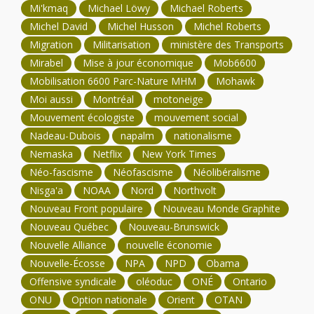
Mi'kmaq
Michael Löwy
Michael Roberts
Michel David
Michel Husson
Michel Roberts
Migration
Militarisation
ministère des Transports
Mirabel
Mise à jour économique
Mob6600
Mobilisation 6600 Parc-Nature MHM
Mohawk
Moi aussi
Montréal
motoneige
Mouvement écologiste
mouvement social
Nadeau-Dubois
napalm
nationalisme
Nemaska
Netflix
New York Times
Néo-fascisme
Néofascisme
Néolibéralisme
Nisga'a
NOAA
Nord
Northvolt
Nouveau Front populaire
Nouveau Monde Graphite
Nouveau Québec
Nouveau-Brunswick
Nouvelle Alliance
nouvelle économie
Nouvelle-Écosse
NPA
NPD
Obama
Offensive syndicale
oléoduc
ONÉ
Ontario
ONU
Option nationale
Orient
OTAN