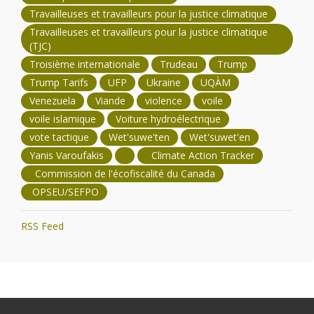
Travailleuses et travailleurs pour la justice climatique
Travailleuses et travailleurs pour la justice climatique
(TJC)
Troisième internationale
Trudeau
Trump
Trump Tarifs
UFP
Ukraine
UQÀM
Venezuela
Viande
violence
voile
voile islamique
Voiture hydroélectrique
vote tactique
Wet'suwe'ten
Wet'suwet'en
Yanis Varoufakis
Climate Action Tracker
Commission de l'écofiscalité du Canada
OPSEU/SEFPO
RSS Feed