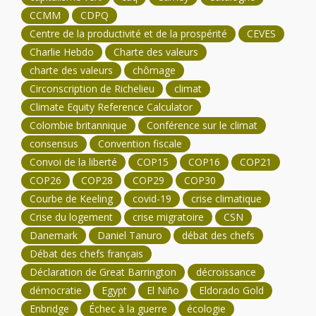
CCMM
CDPQ
Centre de la productivité et de la prospérité
CEVES
Charlie Hebdo
Charte des valeurs
charte des valeurs
chômage
Circonscription de Richelieu
climat
Climate Equity Reference Calculator
Colombie britannique
Conférence sur le climat
consensus
Convention fiscale
Convoi de la liberté
COP15
COP16
COP21
COP26
COP28
COP29
COP30
Courbe de Keeling
covid-19
crise climatique
Crise du logement
crise migratoire
CSN
Danemark
Daniel Tanuro
débat des chefs
Débat des chefs français
Déclaration de Great Barrington
décroissance
démocratie
Egypt
El Niño
Eldorado Gold
Enbridge
Échec à la guerre
écologie