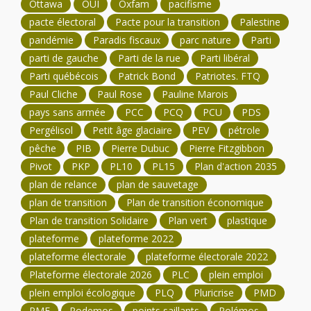
Ottawa
OUI
Oxfam
pacifisme
pacte électoral
Pacte pour la transition
Palestine
pandémie
Paradis fiscaux
parc nature
Parti
parti de gauche
Parti de la rue
Parti libéral
Parti québécois
Patrick Bond
Patriotes. FTQ
Paul Cliche
Paul Rose
Pauline Marois
pays sans armée
PCC
PCQ
PCU
PDS
Pergélisol
Petit âge glaciaire
PEV
pétrole
pêche
PIB
Pierre Dubuc
Pierre Fitzgibbon
Pivot
PKP
PL10
PL15
Plan d'action 2035
plan de relance
plan de sauvetage
plan de transition
Plan de transition économique
Plan de transition Solidaire
Plan vert
plastique
plateforme
plateforme 2022
plateforme électorale
plateforme électorale 2022
Plateforme électorale 2026
PLC
plein emploi
plein emploi écologique
PLQ
Pluricrise
PMD
PME
Podemos
points saillants
Polémos