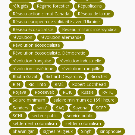
réfugiés
Régime forestier
Républicains
Réseau action climat Canada
Réseau de la rue
Réseau européen de solidarité avec l’Ukraine
Réseau écosocialiste
Réseau militant intersyndical
révolution
révolution allemande
Révolution écosocialiste
Révolution écosocialiste. Démocratie
révolution française
révolution industrielle
révolution soviétique
révolution tranquille
Rhuba Gazal
Richard Desjardins
Ricochet
RIN
Rio Tinto
RMÉ
Robert Lochhead
Rojava
Roosevelt
RQIC
Russie
RVHQ
Salaire minimum
salaire minimum de 15$ l'heure
Sanders
santé
SAQ
Sayona
SCFP
SCHL
secteur public
service public
settlement colonialism
settler colonialism
Shawinigan
signes religieux
Singh
sinophobie