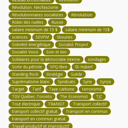
Révolution. Néofascisme
Révolutionnaires socialistes
Révoluttion
Robin des ruelles
Russie
salaire minimum de 15 $
salaire minimum de 15$
sciences
SEVPM
Skouries
Sobriété énergétique
Socialist Project
Socialist Voice
Soin et lien
Solidaires pour la démocratie interne
sondages
Sortir du pétrole
SPQ-libre
St-Hubert
Standing Rock
Stratégie
Suède
Suprématisme blanc
Syndicats
Syrie
Syriza
Target
Tarif
Taxe carbone
terrorisme
TGV Québec-Toronto
The Economist
TJC
Tout électrique
TRANSIT
Transport collectif
transport collectif gratuit
Transport en commun
transport en commun gratuit
Travail productif et improductif