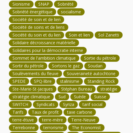
Sionisme
SNAP
Sobriété
Sobriété énergétique
socialisme
Société de soin et de lien
Société de soins et de liens
Société du soin et du lien
Soin et lien
Sol Zanetti
Solidaire décroissance matérielle
Solidaires pour la démocratie interne
Sommet de l'ambition climatique
Sortie du pétrole
Sortir du pétrole
Sortons le gaz
Soudan
Soulèvements du fleuve
Souveraineté autochtone
SPEDE
SPQ-libre
stalinisme
Standing Rock
Ste-Marie-St-Jacques
Stéphan Bureau
stratégie
stratégie climatique
Sud
Suède
Suisse
SWITCH
Syndicats
Syriza
tarif social
Tarifs
Taux de profit
taxe carbone
terre-étuve
terre-mère
Terre-Neuve
Terrebonne
terrorisme
The Economist