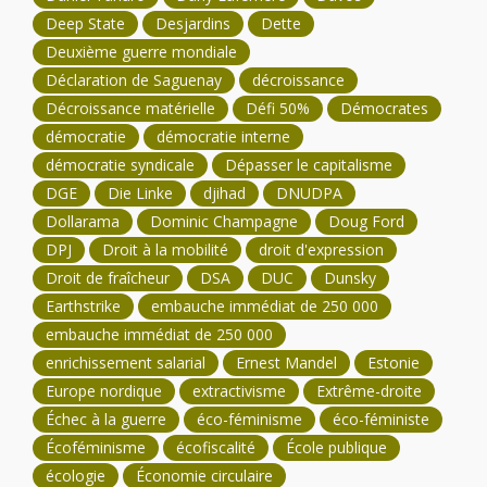
Deep State
Desjardins
Dette
Deuxième guerre mondiale
Déclaration de Saguenay
décroissance
Décroissance matérielle
Défi 50%
Démocrates
démocratie
démocratie interne
démocratie syndicale
Dépasser le capitalisme
DGE
Die Linke
djihad
DNUDPA
Dollarama
Dominic Champagne
Doug Ford
DPJ
Droit à la mobilité
droit d'expression
Droit de fraîcheur
DSA
DUC
Dunsky
Earthstrike
embauche immédiat de 250 000
embauche immédiat de 250 000
enrichissement salarial
Ernest Mandel
Estonie
Europe nordique
extractivisme
Extrême-droite
Échec à la guerre
éco-féminisme
éco-féministe
Écoféminisme
écofiscalité
École publique
écologie
Économie circulaire