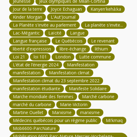
Jeunesse
Jeux olympiques de Milan-Cortina
Jour de la terre
Joyce Echaguan
Kanyen'kehà:ka
Kinder Morgan
L'Aut'Journal
La Planète s'invite au parlement
La planète s'invite...
Lac-Mégantic
Laïcité
Langue
Langue française
Le Québécois
Le revenant
liberté d'expression
libre-échange
lithium
Loi 21
loi 101
London
Lutte commune
L’état de l’énergie 2024
Manifestation
manifestation
Manifestation climat
Manifestation climat du 23 septembre 2022
manifestation étudiante
Manifeste Solidaire
Marche mondiale des femmes
Marché carbone
marché du carbone
Marie-Victorin
Martine Ouellet
Marxisme
marxisme
Médecins québécois pour un régime public
Mi'kmaq
Mob6600-ParcNature
Mobilisation 6600 Parc-Nature Mercier-Hochelaga-