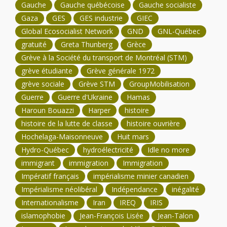
Gauche
Gauche québécoise
Gauche socialiste
Gaza
GES
GES industrie
GIEC
Global Ecosocialist Network
GND
GNL-Québec
gratuité
Greta Thunberg
Grèce
Grève à la Société du transport de Montréal (STM)
grève étudiante
Grève générale 1972
grève sociale
Grève STM
GroupMobilisation
Guerre
Guerre d'Ukraine
Hamas
Haroun Bouazzi
Harper
histoire
histoire de la lutte de classe
histoire ouvrière
Hochelaga-Maisonneuve
Huit mars
Hydro-Québec
hydroélectricité
Idle no more
immigrant
immigration
Immigration
Impératif français
impérialisme minier canadien
Impérialisme néolibéral
Indépendance
inégalité
Internationalisme
Iran
IREQ
IRIS
islamophobie
Jean-François Lisée
Jean-Talon