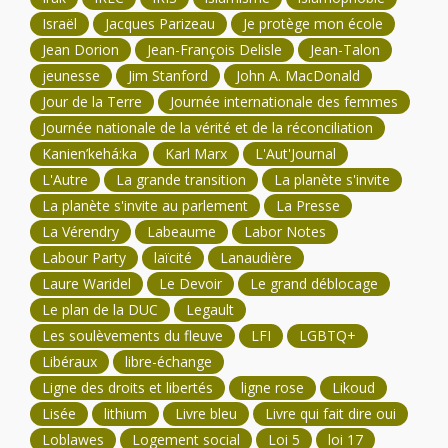
Israël
Jacques Parizeau
Je protège mon école
Jean Dorion
Jean-François Delisle
Jean-Talon
jeunesse
Jim Stanford
John A. MacDonald
Jour de la Terre
Journée internationale des femmes
Journée nationale de la vérité et de la réconciliation
Kanien’kehá:ka
Karl Marx
L'Aut'Journal
L'Autre
La grande transition
La planète s'invite
La planète s'invite au parlement
La Presse
La Vérendry
Labeaume
Labor Notes
Labour Party
laïcité
Lanaudière
Laure Waridel
Le Devoir
Le grand déblocage
Le plan de la DUC
Legault
Les soulèvements du fleuve
LFI
LGBTQ+
Libéraux
libre-échange
Ligne des droits et libertés
ligne rose
Likoud
Lisée
lithium
Livre bleu
Livre qui fait dire oui
Loblawes
Logement social
Loi 5
loi 17