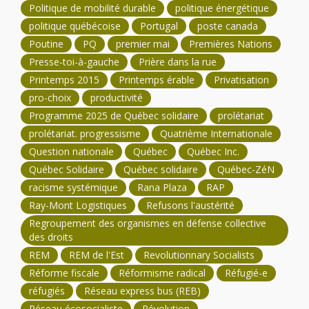
Politique de mobilité durable
politique énergétique
politique québécoise
Portugal
poste canada
Poutine
PQ
premier mai
Premières Nations
Presse-toi-à-gauche
Prière dans la rue
Printemps 2015
Printemps érable
Privatisation
pro-choix
productivité
Programme 2025 de Québec solidaire
prolétariat
prolétariat. progressisme
Quatrième Internationale
Question nationale
Québec
Québec Inc.
Québec Solidaire
Québec solidaire
Québec-ZéN
racisme systémique
Rana Plaza
RAP
Ray-Mont Logistiques
Refusons l'austérité
Regroupement des organismes en défense collective
des droits
REM
REM de l'Est
Revolutionnary Socialists
Réforme fiscale
Réformisme radical
Réfugié-e
réfugiés
Réseau express bus (REB)
Réseau écosocialiste
Révolution