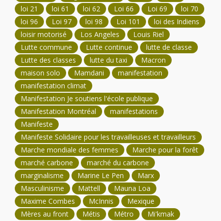
loi 21
loi 61
loi 62
Loi 66
Loi 69
loi 70
loi 96
Loi 97
loi 98
Loi 101
loi des Indiens
loisir motorisé
Los Angeles
Louis Riel
Lutte commune
Lutte continue
lutte de classe
Lutte des classes
lutte du taxi
Macron
maison solo
Mamdani
manifestation
manifestation climat
Manifestation Je soutiens l'école publique
Manifestation Montréal
manifestations
Manifeste
Manifeste Solidaire pour les travailleuses et travailleurs
Marche mondiale des femmes
Marche pour la forêt
marché carbone
marché du carbone
marginalisme
Marine Le Pen
Marx
Masculinisme
Mattell
Mauna Loa
Maxime Combes
McInnis
Mexique
Mères au front
Métis
Métro
Mi'kmak