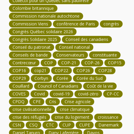
Collectif pour un Québec sans pauvreté
Colombie britannique
Commission nationale autochtone
Commission Viens
conférence de Paris
congrès
Congrès Québec solidaire 2026
Congrès Solidaire 2025
Conseil des canadiens
Conseil du patronat
Conseil national
Conseils de bande
Conservateurs
constituante
Contrecœur
COP
COP-21
COP-26
COP15
COP16
cop21
COP22
COP26
COP28
COP29
Corbyn
Corée
Corée du Sud
Couillard
Council of Canadians
Coût de la vie
COVES
Covid
covid-19
covid-zéro
CP-CC
CPDQ
CPE
Cris
Crise agricole
crise civilisationnelle
crise climatique
crise des réfugiés
crise du logement
croissance
CSN
CSQ
CTC
CUP
CUPE
Danemark
Daniel Tanuro
Dany Laferrière
Davos