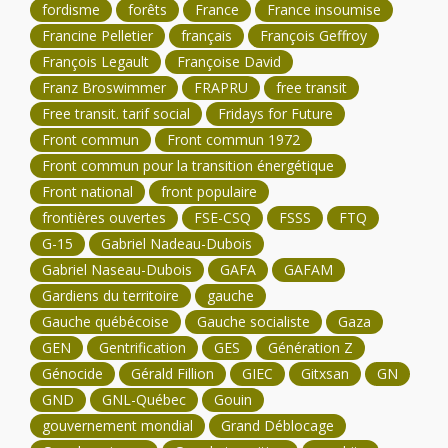
fordisme
forêts
France
France insoumise
Francine Pelletier
français
François Geffroy
François Legault
Françoise David
Franz Broswimmer
FRAPRU
free transit
Free transit. tarif social
Fridays for Future
Front commun
Front commun 1972
Front commun pour la transition énergétique
Front national
front populaire
frontières ouvertes
FSE-CSQ
FSSS
FTQ
G-15
Gabriel Nadeau-Dubois
Gabriel Naseau-Dubois
GAFA
GAFAM
Gardiens du territoire
gauche
Gauche québécoise
Gauche socialiste
Gaza
GEN
Gentrification
GES
Génération Z
Génocide
Gérald Fillion
GIEC
Gitxsan
GN
GND
GNL-Québec
Gouin
gouvernement mondial
Grand Déblocage