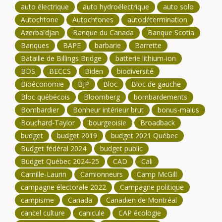
auto électrique
auto hydroélectrique
auto solo
Autochtone
Autochtones
autodétermination
Azerbaïdjan
Banque du Canada
Banque Scotia
Banques
BAPE
barbarie
Barrette
Bataille de Billings Bridge
batterie lithium-ion
BDS
BECCS
Biden
biodiversité
Bioéconomie
BJP
Bloc
Bloc de gauche
Bloc québécois
Bloomberg
bombardements
Bombardier
Bonheur intérieur brut
bonus-malus
Bouchard-Taylor
bourgeoisie
Broadback
budget
budget 2019
budget 2021 Québec
Budget fédéral 2024
budget public
Budget Québec 2024-25
CAD
Cali
Camille-Laurin
Camionneurs
Camp McGill
campagne électorale 2022
Campagne politique
campisme
Canada
Canadien de Montréal
cancel culture
canicule
CAP écologie