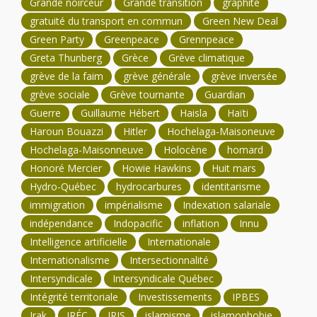
Grande noirceur
Grande transition
graphite
gratuité du transport en commun
Green New Deal
Green Party
Greenpeace
Grennpeace
Greta Thunberg
Grèce
Grève climatique
grève de la faim
grève générale
grève inversée
grève sociale
Grève tournante
Guardian
Guerre
Guillaume Hébert
Haisla
Haïti
Haroun Bouazzi
Hitler
Hochelaga-Maisoneuve
Hochelaga-Maisonneuve
Holocène
homard
Honoré Mercier
Howie Hawkins
Huit mars
Hydro-Québec
hydrocarbures
identitarisme
immigration
impérialisme
Indexation salariale
indépendance
Indopacific
inflation
Innu
Intelligence artificielle
Internationale
Internationalisme
Intersectionnalité
Intersyndicale
Intersyndicale Québec
Intégrité territoriale
Investissements
IPBES
Irak
IRÉC
IRIS
islamisme
islamophobie