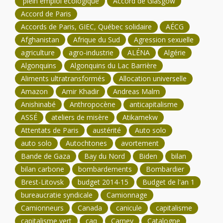
plein emploi écologique
Accord de Glasgow
Accord de Paris
Accords de Paris, GIEC, Québec solidaire
AÉCG
Afghanistan
Afrique du Sud
Agression sexuelle
agriculture
agro-industrie
ALÉNA
Algérie
Algonquins
Algonquins du Lac Barrière
Aliments ultratransformés
Allocation universelle
Amazon
Amir Khadir
Andreas Malm
Anishinabé
Anthropocène
anticapitalisme
ASSÉ
ateliers de misère
Atikamekw
Attentats de Paris
austérité
Auto solo
auto solo
Autochtones
avortement
Bande de Gaza
Bay du Nord
Biden
bilan
bilan carbone
bombardements
Bombardier
Brest-Litovsk
budget 2014-15
Budget de l'an 1
bureaucratie syndicale
Camionnage
Camionneurs
Canada
canicule
capitalisme
capitalisme vert
caq
Carney
Catalogne