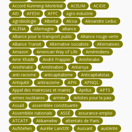
Accord Kunming-Montréal
ACEUM
ACIDE
AEI
AFESH
AFPC
agro-industrie
agrobiologie
Alberta
Alcoa
Alexandre Leduc
ALÉNA
Allemagne
alliance
Alliance pour le transport public
Alliance rouge-verte
Alliance Transit
Alternative socialiste
Alternatives
Amazon
American Way of Life
Amérindiens
Amir Khadir
André Frappier
Anishinabe
Anishinabé
Anishnabee
Antarsya
anti-racisme
anticapitalisme
Anticapitalistas
Antiquité
antiracisme
APN
APNQL
Appel des mairesses et maires
Aprilus
APTS
armes nucléaires
armée
Artistes pour la paix
Assad
assemblée constituante
Assemblée nationale
ASSÉ
assurance-emploi
ATCATF
Atikamekw
attentats de Paris
Aufstehen
Aurélie Lanctôt
Aussant
austérité