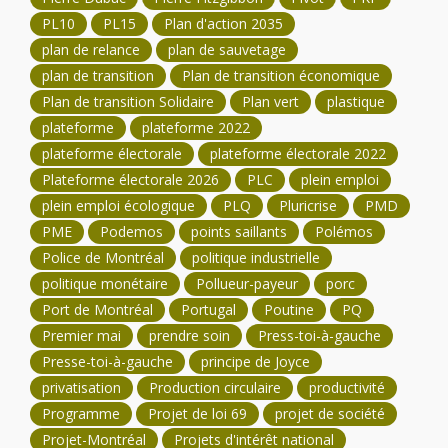
PL10
PL15
Plan d'action 2035
plan de relance
plan de sauvetage
plan de transition
Plan de transition économique
Plan de transition Solidaire
Plan vert
plastique
plateforme
plateforme 2022
plateforme électorale
plateforme électorale 2022
Plateforme électorale 2026
PLC
plein emploi
plein emploi écologique
PLQ
Pluricrise
PMD
PME
Podemos
points saillants
Polémos
Police de Montréal
politique industrielle
politique monétaire
Pollueur-payeur
porc
Port de Montréal
Portugal
Poutine
PQ
Premier mai
prendre soin
Press-toi-à-gauche
Presse-toi-à-gauche
principe de Joyce
privatisation
Production circulaire
productivité
Programme
Projet de loi 69
projet de société
Projet-Montréal
Projets d'intérêt national