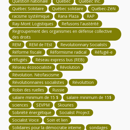
Question nationale
Québec
Québec Inc.
Québec Solidaire
Québec solidaire
Québec-ZéN
racisme systémique
Rana Plaza
RAP
Ray-Mont Logistiques
Refusons l'austérité
Regroupement des organismes en défense collective
des droits
REM
REM de l'Est
Revolutionnary Socialists
Réforme fiscale
Réformisme radical
Réfugié-e
réfugiés
Réseau express bus (REB)
Réseau écosocialiste
Révolution
Révolution. Néofascisme
Révolutionnaires socialistes
Révoluttion
Robin des ruelles
Russie
salaire minimum de 15 $
salaire minimum de 15$
sciences
SEVPM
Skouries
Sobriété énergétique
Socialist Project
Socialist Voice
Soin et lien
Solidaires pour la démocratie interne
sondages