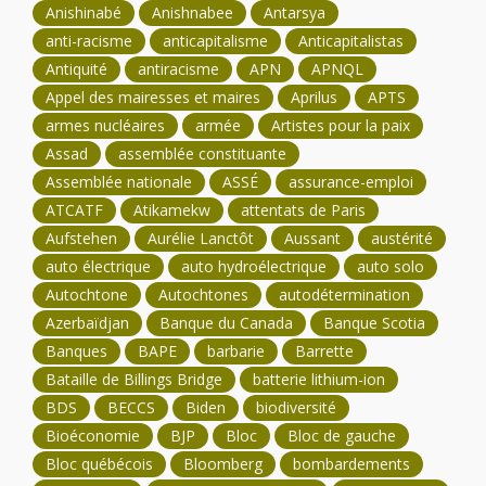
Anishinabé
Anishnabee
Antarsya
anti-racisme
anticapitalisme
Anticapitalistas
Antiquité
antiracisme
APN
APNQL
Appel des mairesses et maires
Aprilus
APTS
armes nucléaires
armée
Artistes pour la paix
Assad
assemblée constituante
Assemblée nationale
ASSÉ
assurance-emploi
ATCATF
Atikamekw
attentats de Paris
Aufstehen
Aurélie Lanctôt
Aussant
austérité
auto électrique
auto hydroélectrique
auto solo
Autochtone
Autochtones
autodétermination
Azerbaïdjan
Banque du Canada
Banque Scotia
Banques
BAPE
barbarie
Barrette
Bataille de Billings Bridge
batterie lithium-ion
BDS
BECCS
Biden
biodiversité
Bioéconomie
BJP
Bloc
Bloc de gauche
Bloc québécois
Bloomberg
bombardements