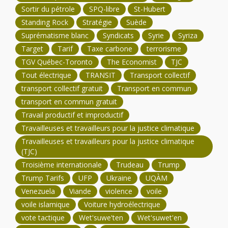
Sortir du pétrole
SPQ-libre
St-Hubert
Standing Rock
Stratégie
Suède
Suprématisme blanc
Syndicats
Syrie
Syriza
Target
Tarif
Taxe carbone
terrorisme
TGV Québec-Toronto
The Economist
TJC
Tout électrique
TRANSIT
Transport collectif
transport collectif gratuit
Transport en commun
transport en commun gratuit
Travail productif et improductif
Travailleuses et travailleurs pour la justice climatique
Travailleuses et travailleurs pour la justice climatique
(TJC)
Troisième internationale
Trudeau
Trump
Trump Tarifs
UFP
Ukraine
UQÀM
Venezuela
Viande
violence
voile
voile islamique
Voiture hydroélectrique
vote tactique
Wet'suwe'ten
Wet'suwet'en