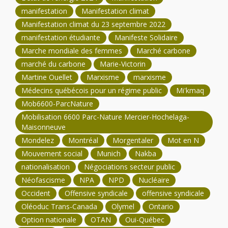
manifestation
Manifestation climat
Manifestation climat du 23 septembre 2022
manifestation étudiante
Manifeste Solidaire
Marche mondiale des femmes
Marché carbone
marché du carbone
Marie-Victorin
Martine Ouellet
Marxisme
marxisme
Médecins québécois pour un régime public
Mi'kmaq
Mob6600-ParcNature
Mobilisation 6600 Parc-Nature Mercier-Hochelaga-
Maisonneuve
Mondelez
Montréal
Morgentaler
Mot en N
Mouvement social
Munich
Nakba
nationalisation
Négociations secteur public
Néofascisme
NPA
NPD
Nucléaire
Occident
Offensive syndicale
offensive syndicale
Oléoduc Trans-Canada
Olymel
Ontario
Option nationale
OTAN
Oui-Québec