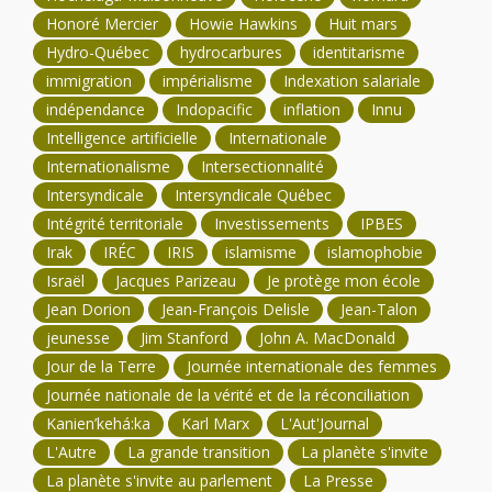
Honoré Mercier
Howie Hawkins
Huit mars
Hydro-Québec
hydrocarbures
identitarisme
immigration
impérialisme
Indexation salariale
indépendance
Indopacific
inflation
Innu
Intelligence artificielle
Internationale
Internationalisme
Intersectionnalité
Intersyndicale
Intersyndicale Québec
Intégrité territoriale
Investissements
IPBES
Irak
IRÉC
IRIS
islamisme
islamophobie
Israël
Jacques Parizeau
Je protège mon école
Jean Dorion
Jean-François Delisle
Jean-Talon
jeunesse
Jim Stanford
John A. MacDonald
Jour de la Terre
Journée internationale des femmes
Journée nationale de la vérité et de la réconciliation
Kanien’kehá:ka
Karl Marx
L'Aut'Journal
L'Autre
La grande transition
La planète s'invite
La planète s'invite au parlement
La Presse