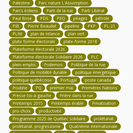
Palestine
Parc nature L'Assomption
Parcs éoliens
Parti de la rue
Parti Libéral
Paul Rose
PDS
PEQ
péages
pétrole
PIB
Pierre Beaudet
pipeline
PKP
PL-21
PL96
plan de relance
plan vert
plate forme électorale
plate-forme 2018
Plateforme électorale 2026
Plateforme électorale Solidaire 2026
PLC
plein emploi
Podemos
Politique de la rue
Politique de mobilité durable
politique énergétique
politique québécoise
Portugal
poste canada
Poutine
PQ
premier mai
Premières Nations
Presse-toi-à-gauche
Prière dans la rue
Printemps 2015
Printemps érable
Privatisation
pro-choix
productivité
Programme 2025 de Québec solidaire
prolétariat
prolétariat. progressisme
Quatrième Internationale