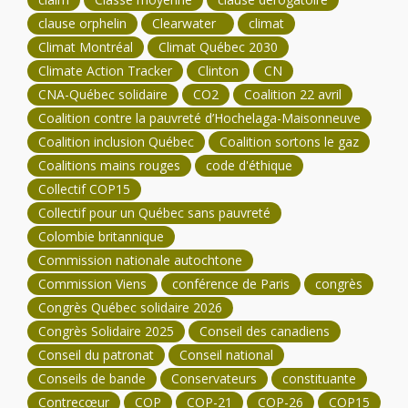
clause orphelin
Clearwater
climat
Climat Montréal
Climat Québec 2030
Climate Action Tracker
Clinton
CN
CNA-Québec solidaire
CO2
Coalition 22 avril
Coalition contre la pauvreté d’Hochelaga-Maisonneuve
Coalition inclusion Québec
Coalition sortons le gaz
Coalitions mains rouges
code d'éthique
Collectif COP15
Collectif pour un Québec sans pauvreté
Colombie britannique
Commission nationale autochtone
Commission Viens
conférence de Paris
congrès
Congrès Québec solidaire 2026
Congrès Solidaire 2025
Conseil des canadiens
Conseil du patronat
Conseil national
Conseils de bande
Conservateurs
constituante
Contrecœur
COP
COP-21
COP-26
COP15