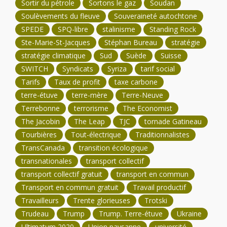
Sortir du pétrole
Sortons le gaz
Soudan
Soulèvements du fleuve
Souveraineté autochtone
SPEDE
SPQ-libre
stalinisme
Standing Rock
Ste-Marie-St-Jacques
Stéphan Bureau
stratégie
stratégie climatique
Sud
Suède
Suisse
SWITCH
Syndicats
Syriza
tarif social
Tarifs
Taux de profit
taxe carbone
terre-étuve
terre-mère
Terre-Neuve
Terrebonne
terrorisme
The Economist
The Jacobin
The Leap
TJC
tornade Gatineau
Tourbières
Tout-électrique
Traditionnalistes
TransCanada
transition écologique
transnationales
transport collectif
transport collectif gratuit
transport en commun
Transport en commun gratuit
Travail productif
Travailleurs
Trente glorieuses
Trotski
Trudeau
Trump
Trump. Terre-étuve
Ukraine
Ultimatum 2020
Union paysanne
université