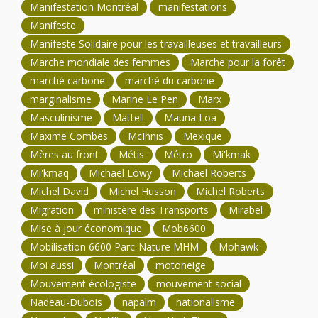
Manifestation Montréal
manifestations
Manifeste
Manifeste Solidaire pour les travailleuses et travailleurs
Marche mondiale des femmes
Marche pour la forêt
marché carbone
marché du carbone
marginalisme
Marine Le Pen
Marx
Masculinisme
Mattell
Mauna Loa
Maxime Combes
McInnis
Mexique
Mères au front
Métis
Métro
Mi'kmak
Mi'kmaq
Michael Löwy
Michael Roberts
Michel David
Michel Husson
Michel Roberts
Migration
ministère des Transports
Mirabel
Mise à jour économique
Mob6600
Mobilisation 6600 Parc-Nature MHM
Mohawk
Moi aussi
Montréal
motoneige
Mouvement écologiste
mouvement social
Nadeau-Dubois
napalm
nationalisme