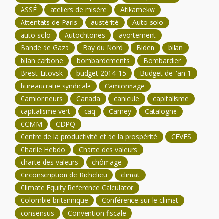
ASSÉ
ateliers de misère
Atikamekw
Attentats de Paris
austérité
Auto solo
auto solo
Autochtones
avortement
Bande de Gaza
Bay du Nord
Biden
bilan
bilan carbone
bombardements
Bombardier
Brest-Litovsk
budget 2014-15
Budget de l'an 1
bureaucratie syndicale
Camionnage
Camionneurs
Canada
canicule
capitalisme
capitalisme vert
caq
Carney
Catalogne
CCMM
CDPQ
Centre de la productivité et de la prospérité
CEVES
Charlie Hebdo
Charte des valeurs
charte des valeurs
chômage
Circonscription de Richelieu
climat
Climate Equity Reference Calculator
Colombie britannique
Conférence sur le climat
consensus
Convention fiscale