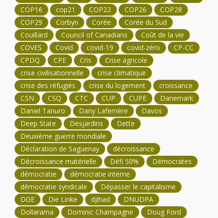
COP16
cop21
COP22
COP26
COP28
COP29
Corbyn
Corée
Corée du Sud
Couillard
Council of Canadians
Coût de la vie
COVES
Covid
covid-19
covid-zéro
CP-CC
CPDQ
CPE
Cris
Crise agricole
crise civilisationnelle
crise climatique
crise des réfugiés
crise du logement
croissance
CSN
CSQ
CTC
CUP
CUPE
Danemark
Daniel Tanuro
Dany Laferrière
Davos
Deep State
Desjardins
Dette
Deuxième guerre mondiale
Déclaration de Saguenay
décroissance
Décroissance matérielle
Défi 50%
Démocrates
démocratie
démocratie interne
démocratie syndicale
Dépasser le capitalisme
DGE
Die Linke
djihad
DNUDPA
Dollarama
Dominic Champagne
Doug Ford