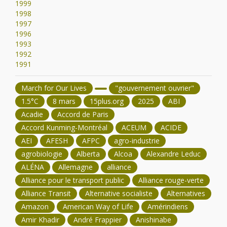
1999
1998
1997
1996
1993
1992
1991
March for Our Lives
"gouvernement ouvrier"
1.5°C
8 mars
15plus.org
2025
ABI
Acadie
Accord de Paris
Accord Kunming-Montréal
ACEUM
ACIDE
AEI
AFESH
AFPC
agro-industrie
agrobiologie
Alberta
Alcoa
Alexandre Leduc
ALÉNA
Allemagne
alliance
Alliance pour le transport public
Alliance rouge-verte
Alliance Transit
Alternative socialiste
Alternatives
Amazon
American Way of Life
Amérindiens
Amir Khadir
André Frappier
Anishinabe