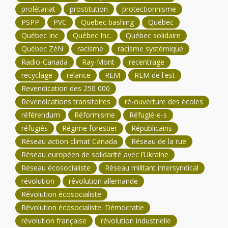
prolétariat
prostitution
protectionnisme
PSPP
PVC
Quebec bashing
Québec
Québec Inc
Québec Inc.
Québec solidaire
Québec ZéN
racisme
racisme systémique
Radio-Canada
Ray-Mont
recentrage
recyclage
relance
REM
REM de l'est
Revendication des 250 000
Revendications transitoires
ré-ouverture des écoles
référendum
Réformisme
Réfugié-e-s
réfugiés
Régime forestier
Républicains
Réseau action climat Canada
Réseau de la rue
Réseau européen de solidarité avec l’Ukraine
Réseau écosocialiste
Réseau militant intersyndical
révolution
révolution allemande
Révolution écosocialiste
Révolution écosocialiste. Démocratie
révolution française
révolution industrielle