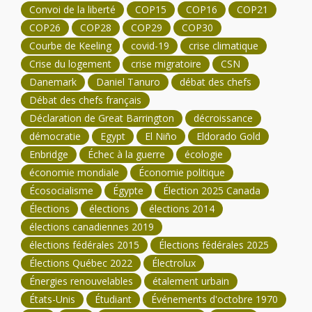
Convoi de la liberté
COP15
COP16
COP21
COP26
COP28
COP29
COP30
Courbe de Keeling
covid-19
crise climatique
Crise du logement
crise migratoire
CSN
Danemark
Daniel Tanuro
débat des chefs
Débat des chefs français
Déclaration de Great Barrington
décroissance
démocratie
Egypt
El Niño
Eldorado Gold
Enbridge
Échec à la guerre
écologie
économie mondiale
Économie politique
Écosocialisme
Égypte
Élection 2025 Canada
Élections
élections
élections 2014
élections canadiennes 2019
élections fédérales 2015
Élections fédérales 2025
Élections Québec 2022
Électrolux
Énergies renouvelables
étalement urbain
États-Unis
Étudiant
Événements d'octobre 1970