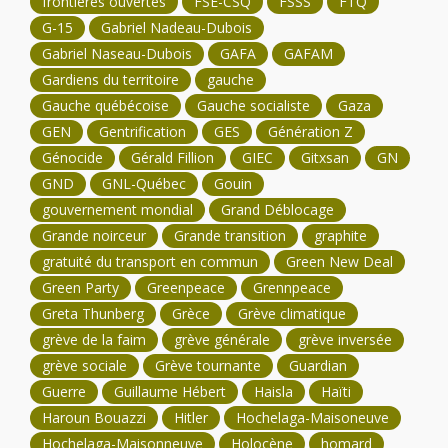
frontières ouvertes
FSE-CSQ
FSSS
FTQ
G-15
Gabriel Nadeau-Dubois
Gabriel Naseau-Dubois
GAFA
GAFAM
Gardiens du territoire
gauche
Gauche québécoise
Gauche socialiste
Gaza
GEN
Gentrification
GES
Génération Z
Génocide
Gérald Fillion
GIEC
Gitxsan
GN
GND
GNL-Québec
Gouin
gouvernement mondial
Grand Déblocage
Grande noirceur
Grande transition
graphite
gratuité du transport en commun
Green New Deal
Green Party
Greenpeace
Grennpeace
Greta Thunberg
Grèce
Grève climatique
grève de la faim
grève générale
grève inversée
grève sociale
Grève tournante
Guardian
Guerre
Guillaume Hébert
Haisla
Haïti
Haroun Bouazzi
Hitler
Hochelaga-Maisoneuve
Hochelaga-Maisonneuve
Holocène
homard