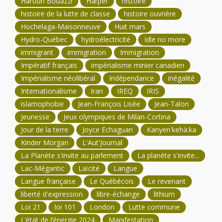
Haroun Bouazzi
Harper
histoire
histoire de la lutte de classe
histoire ouvrière
Hochelaga-Maisonneuve
Huit mars
Hydro-Québec
hydroélectricité
Idle no more
immigrant
immigration
Immigration
Impératif français
impérialisme minier canadien
Impérialisme néolibéral
Indépendance
inégalité
Internationalisme
Iran
IREQ
IRIS
islamophobie
Jean-François Lisée
Jean-Talon
Jeunesse
Jeux olympiques de Milan-Cortina
Jour de la terre
Joyce Echaguan
Kanyen'kehà:ka
Kinder Morgan
L'Aut'Journal
La Planète s'invite au parlement
La planète s'invite...
Lac-Mégantic
Laïcité
Langue
Langue française
Le Québécois
Le revenant
liberté d'expression
libre-échange
lithium
Loi 21
loi 101
London
Lutte commune
L’état de l’énergie 2024
Manifestation