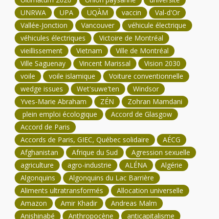
UNRWA
UPA
UQÀM
vaccin
Val-d'Or
Vallée-Jonction
Vancouver
véhicule électrique
véhicules électriques
Victoire de Montréal
vieillissement
Vietnam
Ville de Montréal
Ville Saguenay
Vincent Marissal
Vision 2030
voile
voile islamique
Voiture conventionnelle
wedge issues
Wet'suwe'ten
Windsor
Yves-Marie Abraham
ZÉN
Zohran Mamdani
plein emploi écologique
Accord de Glasgow
Accord de Paris
Accords de Paris, GIEC, Québec solidaire
AÉCG
Afghanistan
Afrique du Sud
Agression sexuelle
agriculture
agro-industrie
ALÉNA
Algérie
Algonquins
Algonquins du Lac Barrière
Aliments ultratransformés
Allocation universelle
Amazon
Amir Khadir
Andreas Malm
Anishinabé
Anthropocène
anticapitalisme