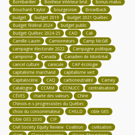
Bombardier
Bonheur intérieur brut
bonus-malus
Bouchard-Taylor
bourgeoisie
Broadback
budget
budget 2019
budget 2021 Québec
Budget fédéral 2024
budget public
Budget Québec 2024-25
CAD
Cali
Camille-Laurin
Camionneurs
Camp McGill
campagne électorale 2022
Campagne politique
campisme
Canada
Canadien de Montréal
cancel culture
canicule
CAP écologie
capitalisme marchand
capitalisme vert
Capitalocène
CAQ
carboneutralité
Carney
Catalogne
CCMM
CCNUCC
centralisation
CÉVES
charte des valeurs
Chine
Chinois-e-s progressistes du Québec
choix du consommateur
CHSLD
cible GES
Cible GES 2030
CIP
Civil Society Equity Review Coalition
civilisation
claim
Classe moyenne
clause dérogatoire