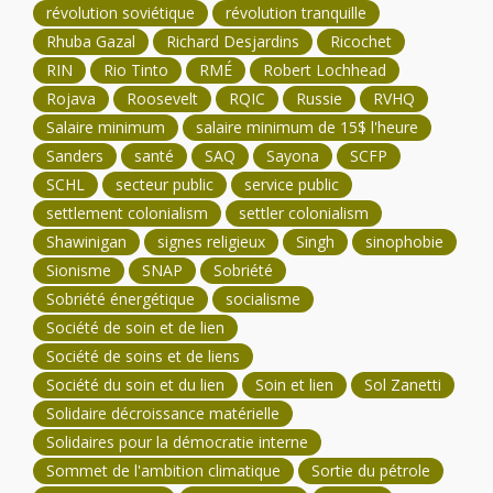
révolution soviétique
révolution tranquille
Rhuba Gazal
Richard Desjardins
Ricochet
RIN
Rio Tinto
RMÉ
Robert Lochhead
Rojava
Roosevelt
RQIC
Russie
RVHQ
Salaire minimum
salaire minimum de 15$ l'heure
Sanders
santé
SAQ
Sayona
SCFP
SCHL
secteur public
service public
settlement colonialism
settler colonialism
Shawinigan
signes religieux
Singh
sinophobie
Sionisme
SNAP
Sobriété
Sobriété énergétique
socialisme
Société de soin et de lien
Société de soins et de liens
Société du soin et du lien
Soin et lien
Sol Zanetti
Solidaire décroissance matérielle
Solidaires pour la démocratie interne
Sommet de l'ambition climatique
Sortie du pétrole