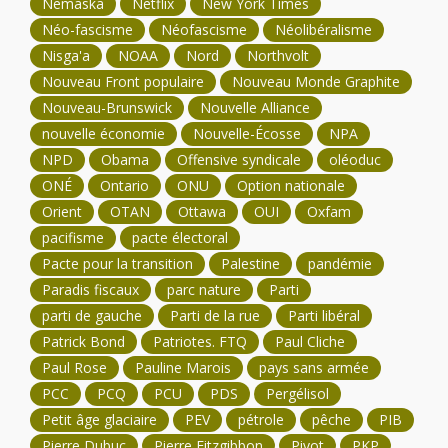
Nemaska
Netflix
New York Times
Néo-fascisme
Néofascisme
Néolibéralisme
Nisga'a
NOAA
Nord
Northvolt
Nouveau Front populaire
Nouveau Monde Graphite
Nouveau-Brunswick
Nouvelle Alliance
nouvelle économie
Nouvelle-Écosse
NPA
NPD
Obama
Offensive syndicale
oléoduc
ONÉ
Ontario
ONU
Option nationale
Orient
OTAN
Ottawa
OUI
Oxfam
pacifisme
pacte électoral
Pacte pour la transition
Palestine
pandémie
Paradis fiscaux
parc nature
Parti
parti de gauche
Parti de la rue
Parti libéral
Patrick Bond
Patriotes. FTQ
Paul Cliche
Paul Rose
Pauline Marois
pays sans armée
PCC
PCQ
PCU
PDS
Pergélisol
Petit âge glaciaire
PEV
pétrole
pêche
PIB
Pierre Dubuc
Pierre Fitzgibbon
Pivot
PKP