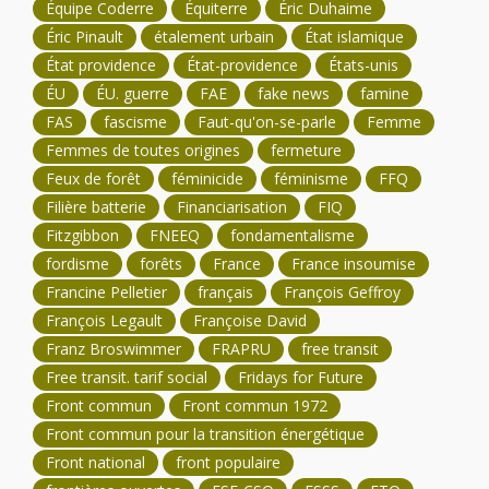
Équipe Coderre
Équiterre
Éric Duhaime
Éric Pinault
étalement urbain
État islamique
État providence
État-providence
États-unis
ÉU
ÉU. guerre
FAE
fake news
famine
FAS
fascisme
Faut-qu'on-se-parle
Femme
Femmes de toutes origines
fermeture
Feux de forêt
féminicide
féminisme
FFQ
Filière batterie
Financiarisation
FIQ
Fitzgibbon
FNEEQ
fondamentalisme
fordisme
forêts
France
France insoumise
Francine Pelletier
français
François Geffroy
François Legault
Françoise David
Franz Broswimmer
FRAPRU
free transit
Free transit. tarif social
Fridays for Future
Front commun
Front commun 1972
Front commun pour la transition énergétique
Front national
front populaire