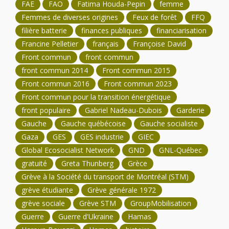
FAE
FAO
Fatima Houda-Pepin
femme
Femmes de diverses origines
Feux de forêt
FFQ
filière batterie
finances publiques
financiarisation
Francine Pelletier
français
Françoise David
Front commun
front commun
front commun 2014
Front commun 2015
Front commun 2016
Front commun 2023
Front commun pour la transition énergétique
front populaire
Gabriel Nadeau-Dubois
Garderie
Gauche
Gauche québécoise
Gauche socialiste
Gaza
GES
GES industrie
GIEC
Global Ecosocialist Network
GND
GNL-Québec
gratuité
Greta Thunberg
Grèce
Grève à la Société du transport de Montréal (STM)
grève étudiante
Grève générale 1972
grève sociale
Grève STM
GroupMobilisation
Guerre
Guerre d'Ukraine
Hamas