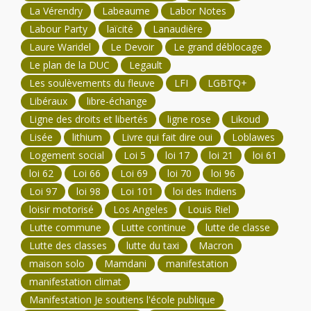
La Vérendry
Labeaume
Labor Notes
Labour Party
laïcité
Lanaudière
Laure Waridel
Le Devoir
Le grand déblocage
Le plan de la DUC
Legault
Les soulèvements du fleuve
LFI
LGBTQ+
Libéraux
libre-échange
Ligne des droits et libertés
ligne rose
Likoud
Lisée
lithium
Livre qui fait dire oui
Loblawes
Logement social
Loi 5
loi 17
loi 21
loi 61
loi 62
Loi 66
Loi 69
loi 70
loi 96
Loi 97
loi 98
Loi 101
loi des Indiens
loisir motorisé
Los Angeles
Louis Riel
Lutte commune
Lutte continue
lutte de classe
Lutte des classes
lutte du taxi
Macron
maison solo
Mamdani
manifestation
manifestation climat
Manifestation Je soutiens l'école publique