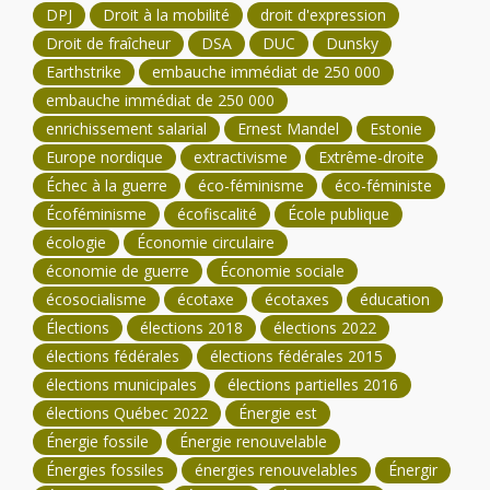
DPJ
Droit à la mobilité
droit d'expression
Droit de fraîcheur
DSA
DUC
Dunsky
Earthstrike
embauche immédiat de 250 000
embauche immédiat de 250 000
enrichissement salarial
Ernest Mandel
Estonie
Europe nordique
extractivisme
Extrême-droite
Échec à la guerre
éco-féminisme
éco-féministe
Écoféminisme
écofiscalité
École publique
écologie
Économie circulaire
économie de guerre
Économie sociale
écosocialisme
écotaxe
écotaxes
éducation
Élections
élections 2018
élections 2022
élections fédérales
élections fédérales 2015
élections municipales
élections partielles 2016
élections Québec 2022
Énergie est
Énergie fossile
Énergie renouvelable
Énergies fossiles
énergies renouvelables
Énergir