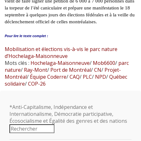
vient de faire signer une pétition de 6 000 à 7 000 personnes dans
la torpeur de l’été caniculaire et prépare une manifestation le 18
septembre à quelques jours des élections fédérales et à la veille du
déclenchement officiel de celles montréalaises.
Pour lire le
texte complet :
Mobilisation et élections vis-à-vis le parc nature
d’Hochelaga-Maisonneuve
Mots clés :
Hochelaga-Maisonneuve
/
Mob6600
/
parc
nature
/
Ray-Mont
/
Port de Montréal
/
CN
/
Projet-
Montréal
/
Équipe Coderre
/
CAQ
/
PLC
/
NPD
/
Québec
solidaire
/
COP-26
*Anti-Capitalisme, Indépendance et
Internationalisme, Démocratie participative,
Écosocialisme et Égalité des genres et des nations