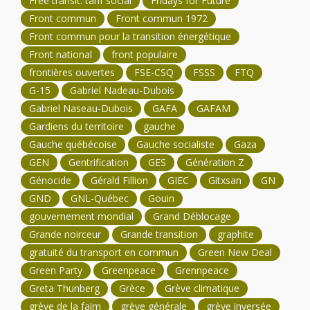
Free transit. tarif social
Fridays for Future
Front commun
Front commun 1972
Front commun pour la transition énergétique
Front national
front populaire
frontières ouvertes
FSE-CSQ
FSSS
FTQ
G-15
Gabriel Nadeau-Dubois
Gabriel Naseau-Dubois
GAFA
GAFAM
Gardiens du territoire
gauche
Gauche québécoise
Gauche socialiste
Gaza
GEN
Gentrification
GES
Génération Z
Génocide
Gérald Fillion
GIEC
Gitxsan
GN
GND
GNL-Québec
Gouin
gouvernement mondial
Grand Déblocage
Grande noirceur
Grande transition
graphite
gratuité du transport en commun
Green New Deal
Green Party
Greenpeace
Grennpeace
Greta Thunberg
Grèce
Grève climatique
grève de la faim
grève générale
grève inversée