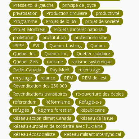
Presse-toi-à-gauche
principe de Joyce
privatisation
Production circulaire
productivité
Programme
Projet de loi 69
projet de société
Projet-Montréal
Projets d'intérêt national
prolétariat
prostitution
protectionnisme
PSPP
PVC
Quebec bashing
Québec
Québec Inc
Québec Inc.
Québec solidaire
Québec ZéN
racisme
racisme systémique
Radio-Canada
Ray-Mont
recentrage
recyclage
relance
REM
REM de l'est
Revendication des 250 000
Revendications transitoires
ré-ouverture des écoles
référendum
Réformisme
Réfugié-e-s
réfugiés
Régime forestier
Républicains
Réseau action climat Canada
Réseau de la rue
Réseau européen de solidarité avec l’Ukraine
Réseau écosocialiste
Réseau militant intersyndical