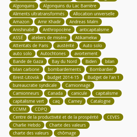
Algonquins
Algonquins du Lac Barrière
Aliments ultratransformés
Allocation universelle
Amazon
Amir Khadir
Andreas Malm
Anishinabé
Anthropocène
anticapitalisme
ASSÉ
ateliers de misère
Atikamekw
Attentats de Paris
austérité
Auto solo
auto solo
Autochtones
avortement
Bande de Gaza
Bay du Nord
Biden
bilan
bilan carbone
bombardements
Bombardier
Brest-Litovsk
budget 2014-15
Budget de l'an 1
bureaucratie syndicale
Camionnage
Camionneurs
Canada
canicule
capitalisme
capitalisme vert
caq
Carney
Catalogne
CCMM
CDPQ
Centre de la productivité et de la prospérité
CEVES
Charlie Hebdo
Charte des valeurs
charte des valeurs
chômage