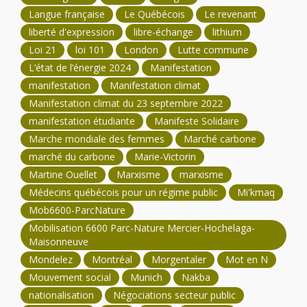
Langue française
Le Québécois
Le revenant
liberté d'expression
libre-échange
lithium
Loi 21
loi 101
London
Lutte commune
L’état de l’énergie 2024
Manifestation
manifestation
Manifestation climat
Manifestation climat du 23 septembre 2022
manifestation étudiante
Manifeste Solidaire
Marche mondiale des femmes
Marché carbone
marché du carbone
Marie-Victorin
Martine Ouellet
Marxisme
marxisme
Médecins québécois pour un régime public
Mi'kmaq
Mob6600-ParcNature
Mobilisation 6600 Parc-Nature Mercier-Hochelaga-
Maisonneuve
Mondelez
Montréal
Morgentaler
Mot en N
Mouvement social
Munich
Nakba
nationalisation
Négociations secteur public