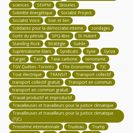
sciences
SEVPM
Skouries
Sobriété énergétique
Socialist Project
Socialist Voice
Soin et lien
Solidaires pour la démocratie interne
sondages
Sortir du pétrole
SPQ-libre
St-Hubert
Standing Rock
Stratégie
Suède
Suprématisme blanc
Syndicats
Syrie
Syriza
Target
Tarif
Taxe carbone
terrorisme
TGV Québec-Toronto
The Economist
TJC
Tout électrique
TRANSIT
Transport collectif
transport collectif gratuit
Transport en commun
transport en commun gratuit
Travail productif et improductif
Travailleuses et travailleurs pour la justice climatique
Travailleuses et travailleurs pour la justice climatique
(TJC)
Troisième internationale
Trudeau
Trump