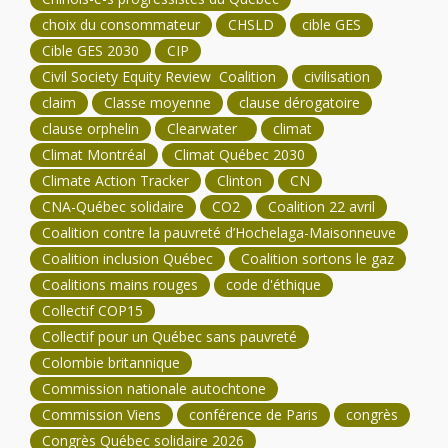
choix du consommateur
CHSLD
cible GES
Cible GES 2030
CIP
Civil Society Equity Review Coalition
civilisation
claim
Classe moyenne
clause dérogatoire
clause orphelin
Clearwater
climat
Climat Montréal
Climat Québec 2030
Climate Action Tracker
Clinton
CN
CNA-Québec solidaire
CO2
Coalition 22 avril
Coalition contre la pauvreté d’Hochelaga-Maisonneuve
Coalition inclusion Québec
Coalition sortons le gaz
Coalitions mains rouges
code d'éthique
Collectif COP15
Collectif pour un Québec sans pauvreté
Colombie britannique
Commission nationale autochtone
Commission Viens
conférence de Paris
congrès
Congrès Québec solidaire 2026