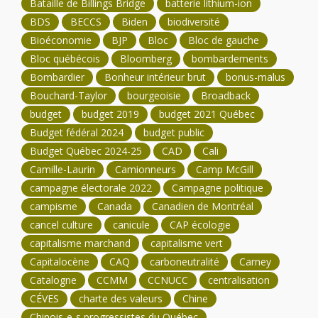
Bataille de Billings Bridge
batterie lithium-ion
BDS
BECCS
Biden
biodiversité
Bioéconomie
BJP
Bloc
Bloc de gauche
Bloc québécois
Bloomberg
bombardements
Bombardier
Bonheur intérieur brut
bonus-malus
Bouchard-Taylor
bourgeoisie
Broadback
budget
budget 2019
budget 2021 Québec
Budget fédéral 2024
budget public
Budget Québec 2024-25
CAD
Cali
Camille-Laurin
Camionneurs
Camp McGill
campagne électorale 2022
Campagne politique
campisme
Canada
Canadien de Montréal
cancel culture
canicule
CAP écologie
capitalisme marchand
capitalisme vert
Capitalocène
CAQ
carboneutralité
Carney
Catalogne
CCMM
CCNUCC
centralisation
CÉVES
charte des valeurs
Chine
Chinois-e-s progressistes du Québec