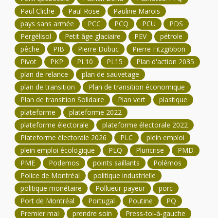
Paul Cliche
Paul Rose
Pauline Marois
pays sans armée
PCC
PCQ
PCU
PDS
Pergélisol
Petit âge glaciaire
PEV
pétrole
pêche
PIB
Pierre Dubuc
Pierre Fitzgibbon
Pivot
PKP
PL10
PL15
Plan d'action 2035
plan de relance
plan de sauvetage
plan de transition
Plan de transition économique
Plan de transition Solidaire
Plan vert
plastique
plateforme
plateforme 2022
plateforme électorale
plateforme électorale 2022
Plateforme électorale 2026
PLC
plein emploi
plein emploi écologique
PLQ
Pluricrise
PMD
PME
Podemos
points saillants
Polémos
Police de Montréal
politique industrielle
politique monétaire
Pollueur-payeur
porc
Port de Montréal
Portugal
Poutine
PQ
Premier mai
prendre soin
Press-toi-à-gauche