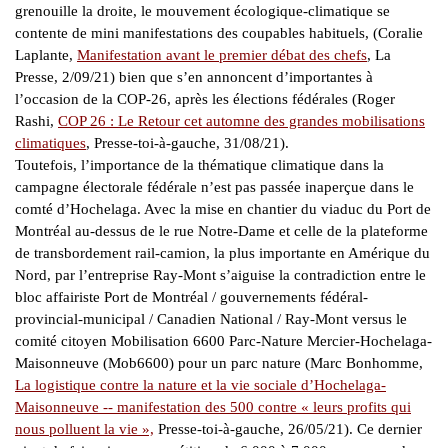
grenouille la droite, le mouvement écologique-climatique se
contente de mini manifestations des coupables habituels, (Coralie
Laplante,
Manifestation avant le premier débat des chefs
, La
Presse, 2/09/21) bien que s’en annoncent d’importantes à
l’occasion de la COP-26, après les élections fédérales (Roger
Rashi,
COP 26 : Le Retour cet automne des grandes mobilisations
climatiques
, Presse-toi-à-gauche, 31/08/21).
Toutefois, l’importance de la thématique climatique dans la
campagne électorale fédérale n’est pas passée inaperçue dans le
comté d’Hochelaga. Avec la mise en chantier du viaduc du Port de
Montréal au-dessus de le rue Notre-Dame et celle de la plateforme
de transbordement rail-camion, la plus importante en Amérique du
Nord, par l’entreprise Ray-Mont s’aiguise la contradiction entre le
bloc affairiste Port de Montréal / gouvernements fédéral-
provincial-municipal / Canadien National / Ray-Mont versus le
comité citoyen Mobilisation 6600 Parc-Nature Mercier-Hochelaga-
Maisonneuve (Mob6600) pour un parc nature (Marc Bonhomme,
La logistique contre la nature et la vie sociale d’Hochelaga-
Maisonneuve -- manifestation des 500 contre « leurs profits qui
nous polluent la vie »,
Presse-toi-à-gauche, 26/05/21). Ce dernier