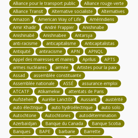
Alliance pour le transport public
Alliance rouge-verte
Alliance Transit
Alternative socialiste
Alternatives
Amazon
American Way of Life
Amérindiens
Amir Khadir
André Frappier
Anishinabe
Anishinabé
Anishnabee
Antarsya
anti-racisme
anticapitalisme
Anticapitalistas
Antiquité
antiracisme
APN
APNQL
Appel des mairesses et maires
Aprilus
APTS
armes nucléaires
armée
Artistes pour la paix
Assad
assemblée constituante
Assemblée nationale
ASSÉ
assurance-emploi
ATCATF
Atikamekw
attentats de Paris
Aufstehen
Aurélie Lanctôt
Aussant
austérité
auto électrique
auto hydroélectrique
auto solo
Autochtone
Autochtones
autodétermination
Azerbaïdjan
Banque du Canada
Banque Scotia
Banques
BAPE
barbarie
Barrette