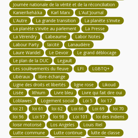
Journée nationale de la vérité et de la réconciliation
Kanien’kehá:ka
Karl Marx
L'Aut'Journal
L'Autre
La grande transition
La planète s'invite
La planète s'invite au parlement
La Presse
La Vérendry
Labeaume
Labor Notes
Labour Party
laïcité
Lanaudière
Laure Waridel
Le Devoir
Le grand déblocage
Le plan de la DUC
Legault
Les soulèvements du fleuve
LFI
LGBTQ+
Libéraux
libre-échange
Ligne des droits et libertés
ligne rose
Likoud
Lisée
lithium
Livre bleu
Livre qui fait dire oui
Loblawes
Logement social
Loi 5
loi 17
loi 21
loi 61
loi 62
Loi 66
Loi 69
loi 70
loi 96
Loi 97
loi 98
Loi 101
loi des Indiens
loisir motorisé
Los Angeles
Louis Riel
Lutte commune
Lutte continue
lutte de classe