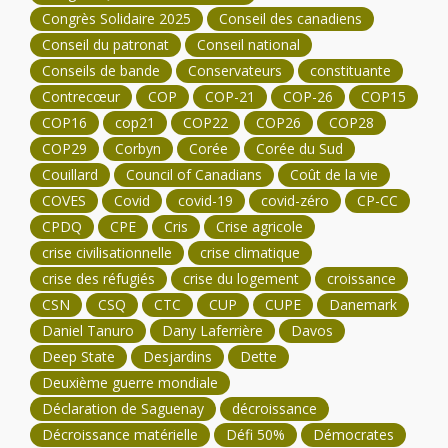
Congrès Solidaire 2025
Conseil des canadiens
Conseil du patronat
Conseil national
Conseils de bande
Conservateurs
constituante
Contrecœur
COP
COP-21
COP-26
COP15
COP16
cop21
COP22
COP26
COP28
COP29
Corbyn
Corée
Corée du Sud
Couillard
Council of Canadians
Coût de la vie
COVES
Covid
covid-19
covid-zéro
CP-CC
CPDQ
CPE
Cris
Crise agricole
crise civilisationnelle
crise climatique
crise des réfugiés
crise du logement
croissance
CSN
CSQ
CTC
CUP
CUPE
Danemark
Daniel Tanuro
Dany Laferrière
Davos
Deep State
Desjardins
Dette
Deuxième guerre mondiale
Déclaration de Saguenay
décroissance
Décroissance matérielle
Défi 50%
Démocrates