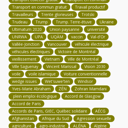
Transport en commun gratuit
Travail productif
Travailleurs
Trente glorieuses
Trotski
Trudeau
Trump
Trump. Terre-étuve
Ukraine
Ultimatum 2020
Union paysanne
université
UNRWA
UPA
UQÀM
vaccin
Val-d'Or
Vallée-Jonction
Vancouver
véhicule électrique
véhicules électriques
Victoire de Montréal
vieillissement
Vietnam
Ville de Montréal
Ville Saguenay
Vincent Marissal
Vision 2030
voile
voile islamique
Voiture conventionnelle
wedge issues
Wet'suwe'ten
Windsor
Yves-Marie Abraham
ZÉN
Zohran Mamdani
plein emploi écologique
Accord de Glasgow
Accord de Paris
Accords de Paris, GIEC, Québec solidaire
AÉCG
Afghanistan
Afrique du Sud
Agression sexuelle
agriculture
agro-industrie
ALÉNA
Algérie