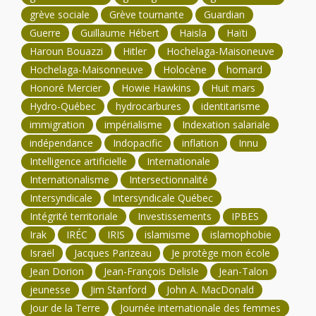
grève sociale
Grève tournante
Guardian
Guerre
Guillaume Hébert
Haisla
Haïti
Haroun Bouazzi
Hitler
Hochelaga-Maisoneuve
Hochelaga-Maisonneuve
Holocène
homard
Honoré Mercier
Howie Hawkins
Huit mars
Hydro-Québec
hydrocarbures
identitarisme
immigration
impérialisme
Indexation salariale
indépendance
Indopacific
inflation
Innu
Intelligence artificielle
Internationale
Internationalisme
Intersectionnalité
Intersyndicale
Intersyndicale Québec
Intégrité territoriale
Investissements
IPBES
Irak
IRÉC
IRIS
islamisme
islamophobie
Israël
Jacques Parizeau
Je protège mon école
Jean Dorion
Jean-François Delisle
Jean-Talon
jeunesse
Jim Stanford
John A. MacDonald
Jour de la Terre
Journée internationale des femmes