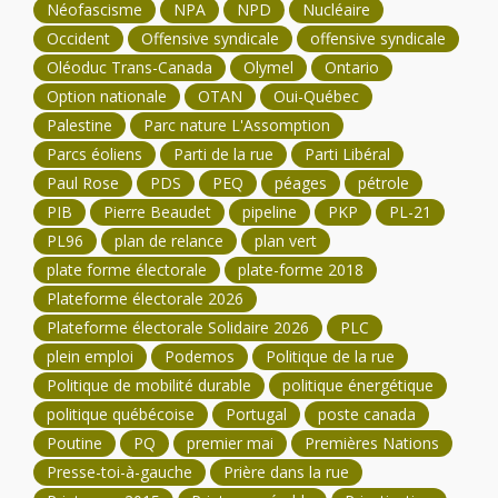
Néofascisme
NPA
NPD
Nucléaire
Occident
Offensive syndicale
offensive syndicale
Oléoduc Trans-Canada
Olymel
Ontario
Option nationale
OTAN
Oui-Québec
Palestine
Parc nature L'Assomption
Parcs éoliens
Parti de la rue
Parti Libéral
Paul Rose
PDS
PEQ
péages
pétrole
PIB
Pierre Beaudet
pipeline
PKP
PL-21
PL96
plan de relance
plan vert
plate forme électorale
plate-forme 2018
Plateforme électorale 2026
Plateforme électorale Solidaire 2026
PLC
plein emploi
Podemos
Politique de la rue
Politique de mobilité durable
politique énergétique
politique québécoise
Portugal
poste canada
Poutine
PQ
premier mai
Premières Nations
Presse-toi-à-gauche
Prière dans la rue