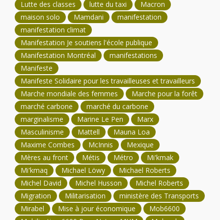
Lutte des classes
lutte du taxi
Macron
maison solo
Mamdani
manifestation
manifestation climat
Manifestation Je soutiens l'école publique
Manifestation Montréal
manifestations
Manifeste
Manifeste Solidaire pour les travailleuses et travailleurs
Marche mondiale des femmes
Marche pour la forêt
marché carbone
marché du carbone
marginalisme
Marine Le Pen
Marx
Masculinisme
Mattell
Mauna Loa
Maxime Combes
McInnis
Mexique
Mères au front
Métis
Métro
Mi'kmak
Mi'kmaq
Michael Löwy
Michael Roberts
Michel David
Michel Husson
Michel Roberts
Migration
Militarisation
ministère des Transports
Mirabel
Mise à jour économique
Mob6600