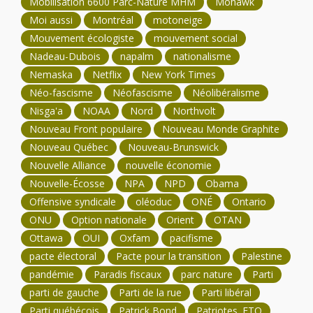
Mobilisation 6600 Parc-Nature MHM
Mohawk
Moi aussi
Montréal
motoneige
Mouvement écologiste
mouvement social
Nadeau-Dubois
napalm
nationalisme
Nemaska
Netflix
New York Times
Néo-fascisme
Néofascisme
Néolibéralisme
Nisga'a
NOAA
Nord
Northvolt
Nouveau Front populaire
Nouveau Monde Graphite
Nouveau Québec
Nouveau-Brunswick
Nouvelle Alliance
nouvelle économie
Nouvelle-Écosse
NPA
NPD
Obama
Offensive syndicale
oléoduc
ONÉ
Ontario
ONU
Option nationale
Orient
OTAN
Ottawa
OUI
Oxfam
pacifisme
pacte électoral
Pacte pour la transition
Palestine
pandémie
Paradis fiscaux
parc nature
Parti
parti de gauche
Parti de la rue
Parti libéral
Parti québécois
Patrick Bond
Patriotes. FTQ