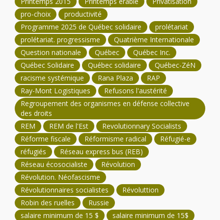
Printemps 2015
Printemps érable
Privatisation
pro-choix
productivité
Programme 2025 de Québec solidaire
prolétariat
prolétariat. progressisme
Quatrième Internationale
Question nationale
Québec
Québec Inc.
Québec Solidaire
Québec solidaire
Québec-ZéN
racisme systémique
Rana Plaza
RAP
Ray-Mont Logistiques
Refusons l'austérité
Regroupement des organismes en défense collective
des droits
REM
REM de l'Est
Revolutionnary Socialists
Réforme fiscale
Réformisme radical
Réfugié-e
réfugiés
Réseau express bus (REB)
Réseau écosocialiste
Révolution
Révolution. Néofascisme
Révolutionnaires socialistes
Révoluttion
Robin des ruelles
Russie
salaire minimum de 15 $
salaire minimum de 15$