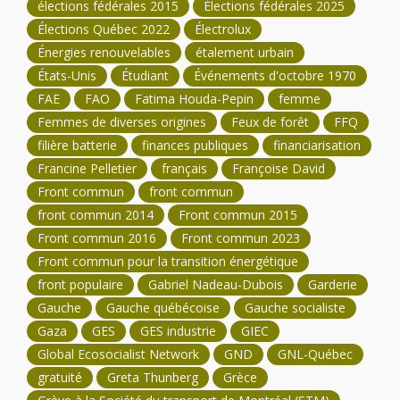
élections fédérales 2015
Élections fédérales 2025
Élections Québec 2022
Électrolux
Énergies renouvelables
étalement urbain
États-Unis
Étudiant
Événements d'octobre 1970
FAE
FAO
Fatima Houda-Pepin
femme
Femmes de diverses origines
Feux de forêt
FFQ
filière batterie
finances publiques
financiarisation
Francine Pelletier
français
Françoise David
Front commun
front commun
front commun 2014
Front commun 2015
Front commun 2016
Front commun 2023
Front commun pour la transition énergétique
front populaire
Gabriel Nadeau-Dubois
Garderie
Gauche
Gauche québécoise
Gauche socialiste
Gaza
GES
GES industrie
GIEC
Global Ecosocialist Network
GND
GNL-Québec
gratuité
Greta Thunberg
Grèce