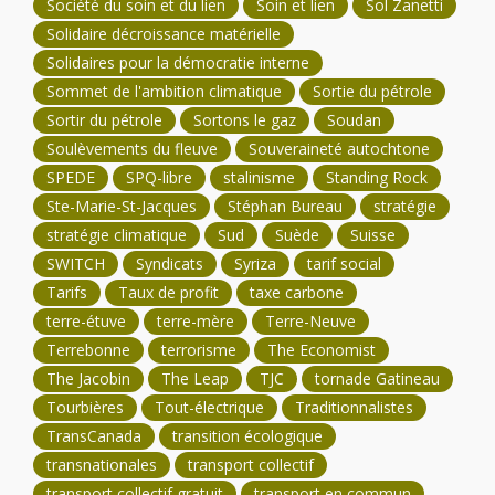
Société du soin et du lien
Soin et lien
Sol Zanetti
Solidaire décroissance matérielle
Solidaires pour la démocratie interne
Sommet de l'ambition climatique
Sortie du pétrole
Sortir du pétrole
Sortons le gaz
Soudan
Soulèvements du fleuve
Souveraineté autochtone
SPEDE
SPQ-libre
stalinisme
Standing Rock
Ste-Marie-St-Jacques
Stéphan Bureau
stratégie
stratégie climatique
Sud
Suède
Suisse
SWITCH
Syndicats
Syriza
tarif social
Tarifs
Taux de profit
taxe carbone
terre-étuve
terre-mère
Terre-Neuve
Terrebonne
terrorisme
The Economist
The Jacobin
The Leap
TJC
tornade Gatineau
Tourbières
Tout-électrique
Traditionnalistes
TransCanada
transition écologique
transnationales
transport collectif
transport collectif gratuit
transport en commun