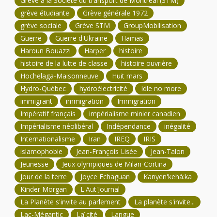
Grève à la Société du transport de Montréal (STM)
grève étudiante
Grève générale 1972
grève sociale
Grève STM
GroupMobilisation
Guerre
Guerre d'Ukraine
Hamas
Haroun Bouazzi
Harper
histoire
histoire de la lutte de classe
histoire ouvrière
Hochelaga-Maisonneuve
Huit mars
Hydro-Québec
hydroélectricité
Idle no more
immigrant
immigration
Immigration
Impératif français
impérialisme minier canadien
Impérialisme néolibéral
Indépendance
inégalité
Internationalisme
Iran
IREQ
IRIS
islamophobie
Jean-François Lisée
Jean-Talon
Jeunesse
Jeux olympiques de Milan-Cortina
Jour de la terre
Joyce Echaguan
Kanyen'kehà:ka
Kinder Morgan
L'Aut'Journal
La Planète s'invite au parlement
La planète s'invite...
Lac-Mégantic
Laïcité
Langue