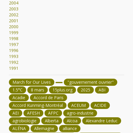
2004
2003
2002
2001
2000
1999
1998
1997
1996
1993
1992
1991
March for Our Lives
"gouvernement ouvrier"
1.5°C
8 mars
15plus.org
2025
ABI
Acadie
Accord de Paris
Accord Kunming-Montréal
ACEUM
ACIDE
AEI
AFESH
AFPC
agro-industrie
agrobiologie
Alberta
Alcoa
Alexandre Leduc
ALÉNA
Allemagne
alliance