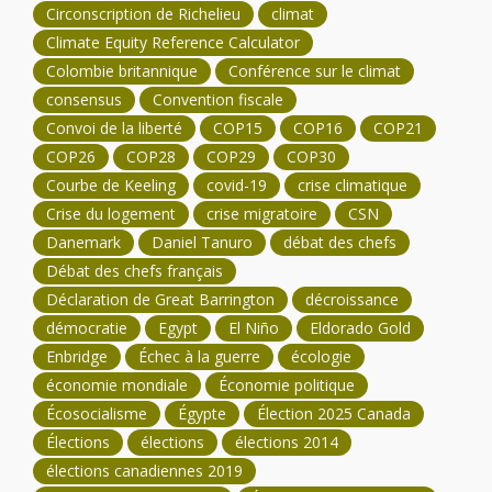
Circonscription de Richelieu
climat
Climate Equity Reference Calculator
Colombie britannique
Conférence sur le climat
consensus
Convention fiscale
Convoi de la liberté
COP15
COP16
COP21
COP26
COP28
COP29
COP30
Courbe de Keeling
covid-19
crise climatique
Crise du logement
crise migratoire
CSN
Danemark
Daniel Tanuro
débat des chefs
Débat des chefs français
Déclaration de Great Barrington
décroissance
démocratie
Egypt
El Niño
Eldorado Gold
Enbridge
Échec à la guerre
écologie
économie mondiale
Économie politique
Écosocialisme
Égypte
Élection 2025 Canada
Élections
élections
élections 2014
élections canadiennes 2019