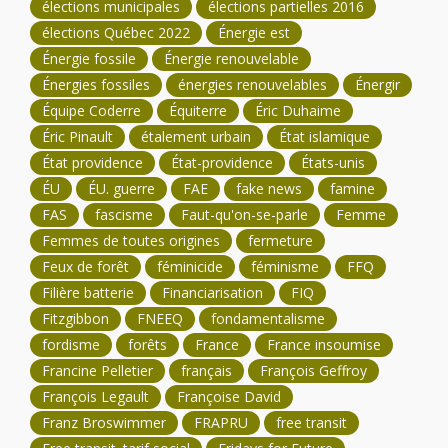
élections municipales
élections partielles 2016
élections Québec 2022
Énergie est
Énergie fossile
Énergie renouvelable
Énergies fossiles
énergies renouvelables
Énergir
Équipe Coderre
Équiterre
Éric Duhaime
Éric Pinault
étalement urbain
État islamique
État providence
État-providence
États-unis
ÉU
ÉU. guerre
FAE
fake news
famine
FAS
fascisme
Faut-qu'on-se-parle
Femme
Femmes de toutes origines
fermeture
Feux de forêt
féminicide
féminisme
FFQ
Filière batterie
Financiarisation
FIQ
Fitzgibbon
FNEEQ
fondamentalisme
fordisme
forêts
France
France insoumise
Francine Pelletier
français
François Geffroy
François Legault
Françoise David
Franz Broswimmer
FRAPRU
free transit