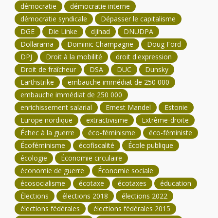
démocratie
démocratie interne
démocratie syndicale
Dépasser le capitalisme
DGE
Die Linke
djihad
DNUDPA
Dollarama
Dominic Champagne
Doug Ford
DPJ
Droit à la mobilité
droit d'expression
Droit de fraîcheur
DSA
DUC
Dunsky
Earthstrike
embauche immédiat de 250 000
embauche immédiat de 250 000
enrichissement salarial
Ernest Mandel
Estonie
Europe nordique
extractivisme
Extrême-droite
Échec à la guerre
éco-féminisme
éco-féministe
Écoféminisme
écofiscalité
École publique
écologie
Économie circulaire
économie de guerre
Économie sociale
écosocialisme
écotaxe
écotaxes
éducation
Élections
élections 2018
élections 2022
élections fédérales
élections fédérales 2015