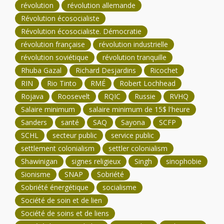
révolution
révolution allemande
Révolution écosocialiste
Révolution écosocialiste. Démocratie
révolution française
révolution industrielle
révolution soviétique
révolution tranquille
Rhuba Gazal
Richard Desjardins
Ricochet
RIN
Rio Tinto
RMÉ
Robert Lochhead
Rojava
Roosevelt
RQIC
Russie
RVHQ
Salaire minimum
salaire minimum de 15$ l'heure
Sanders
santé
SAQ
Sayona
SCFP
SCHL
secteur public
service public
settlement colonialism
settler colonialism
Shawinigan
signes religieux
Singh
sinophobie
Sionisme
SNAP
Sobriété
Sobriété énergétique
socialisme
Société de soin et de lien
Société de soins et de liens