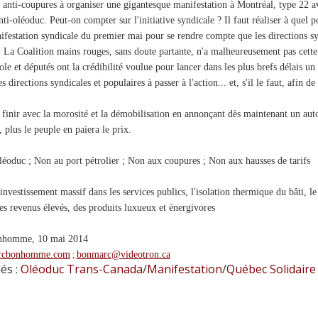
t anti-coupures à organiser une gigantesque manifestation à Montréal, type 22 a
ti-oléoduc. Peut-on compter sur l'initiative syndicale ? Il faut réaliser à quel 
ifestation syndicale du premier mai pour se rendre compte que les directions syn
. La Coalition mains rouges, sans doute partante, n'a malheureusement pas cette
ole et députés ont la crédibilité voulue pour lancer dans les plus brefs délais un
es directions syndicales et populaires à passer à l'action... et, s'il le faut, afin
n finir avec la morosité et la démobilisation en annonçant dès maintenant un au
, plus le peuple en paiera le prix.
léoduc ; Non au port pétrolier ; Non aux coupures ; Non aux hausses de tarifs
investissement massif dans les services publics, l'isolation thermique du bâti, l
des revenus élevés, des produits luxueux et énergivores
nhomme, 10 mai 2014
cbonhomme.com
bonmarc@videotron.ca
;
és :
Oléoduc Trans-Canada
/
Manifestation
/
Québec Solidaire