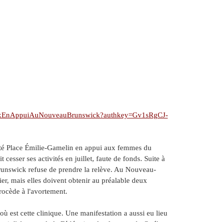
hoixEnAppuiAuNouveauBrunswick?authkey=Gv1sRgCJ-
sté Place Émilie-Gamelin en appui aux femmes du
esser ses activités en juillet, faute de fonds. Suite à
runswick refuse de prendre la relève. Au Nouveau-
er, mais elles doivent obtenir au préalable deux
rocède à l'avortement.
où est cette clinique. Une manifestation a aussi eu lieu