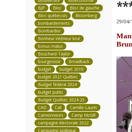
biodiversité
Bioéconomie
**
BJP
Bloc
Bloc de gauche
Bloc québécois
Bloomberg
29/04/1
bombardements
Bombardier
Mani
Bonheur intérieur brut
Brun
bonus-malus
Bouchard-Taylor
bourgeoisie
Broadback
budget
budget 2019
budget 2021 Québec
Budget fédéral 2024
budget public
Budget Québec 2024-25
CAD
Cali
Camille-Laurin
Camionneurs
Camp McGill
campagne électorale 2022
Campagne politique