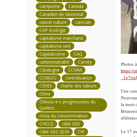
campisme
Canada
Canadien de Montréal
cancel culture
canicule
CAP écologie
capitalisme marchand
capitalisme vert
Capitalocène
CAQ
carboneutralité
Carney
Photos à
Catalogne
CCMM
https:/
CCNUCC
centralisation
_1v7xx
CÉVES
charte des valeurs
Une cinq
Chine
Nouveau-
Chinois-e-s progressistes du
la mort 
Québec
Brunswic
choix du consommateur
référenc
CHSLD
cible GES
Cible GES 2030
CIP
Le 17 av