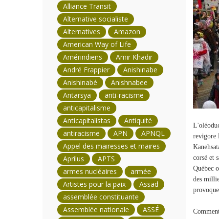
Alliance Transit
Alternative socialiste
Alternatives
Amazon
American Way of Life
Amérindiens
Amir Khadir
André Frappier
Anishinabe
Anishinabé
Anishnabee
Antarsya
anti-racisme
anticapitalisme
Anticapitalistas
Antiquité
L'oléoduc
antiracisme
APN
APNQL
revigore 
Appel des mairesses et maires
Kanehsat
Aprilus
APTS
corsé et 
Québec on
armes nucléaires
armée
des milli
Artistes pour la paix
Assad
provoquen
assemblée constituante
Assemblée nationale
ASSÉ
Comment d