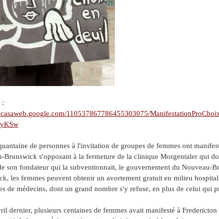
 :
/picasaweb.google.com/110537867786455303075/ManifestationProC
fyKSw
uantaine de personnes à l'invitation de groupes de femmes ont manife
Brunswick s'opposant à la fermeture de la clinique Morgentaler qui doit c
de son fondateur qui la subventionnait, le gouvernement du Nouveau-B
k, les femmes peuvent obtenir un avortement gratuit en milieu hospitali
es de médecins, dont un grand nombre s'y refuse, en plus de celui qui p
ril dernier, plusieurs centaines de femmes avait manifesté à Fredericton 