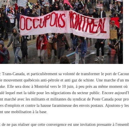
 Trans-Canada, et particulièrement sa volonté de transformer le port de Cacoun
le mouvement québécois anti-pétrole et anti gaz de schiste. Une marche d'un mo
ake. Elle sera donc à Montréal vers le 10 juin, à peu près au même moment où
salé lequel met la table pour les négociations du secteur public. Encore aujourd'
t marché avec les militants et militantes du syndicat de Poste Canada pour protes
ers d'emplois et contre la hausse faramineuse des envois postaux. Ajoutons-y le
t une mobilisation à la base.
e ne pas réaliser que cette convergence est une invitation pressante à l'ensem