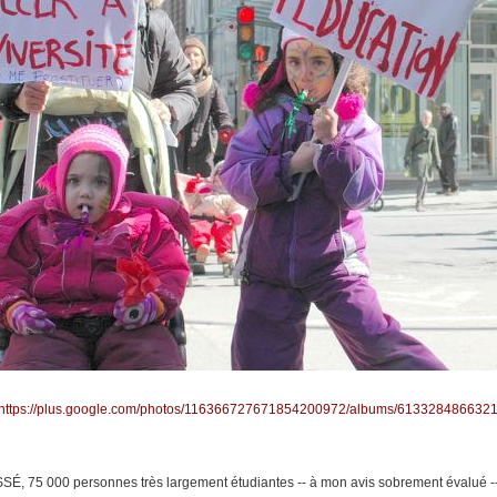
https://plus.google.com/photos/116366727671854200972/albums/613328486632
SSÉ, 75 000 personnes très largement étudiantes -- à mon avis sobrement évalué -- 