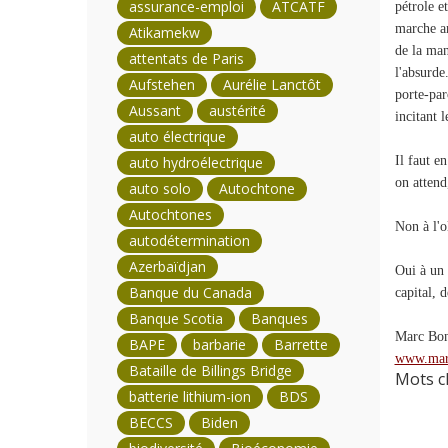
assurance-emploi
ATCATF
pétrole e
marche an
Atikamekw
de la man
attentats de Paris
l'absurde
Aufstehen
Aurélie Lanctôt
porte-par
Aussant
austérité
incitant l
auto électrique
auto hydroélectrique
Il faut e
on attend
auto solo
Autochtone
Autochtones
Non à l'o
autodétermination
Azerbaïdjan
Oui à un 
Banque du Canada
capital, 
Banque Scotia
Banques
Marc Bo
BAPE
barbarie
Barrette
www.mar
Bataille de Billings Bridge
Mots cl
batterie lithium-ion
BDS
BECCS
Biden