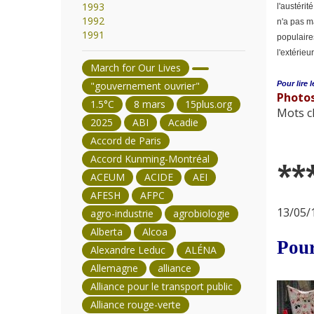
1993
l'austéri
1992
n'a pas m
1991
populaire
l'extérie
March for Our Lives
"gouvernement ouvrier"
Pour lire l
Photos
1.5°C
8 mars
15plus.org
Mots cl
2025
ABI
Acadie
Accord de Paris
Accord Kunming-Montréal
**
ACEUM
ACIDE
AEI
AFESH
AFPC
13/05/1
agro-industrie
agrobiologie
Alberta
Alcoa
Pour
Alexandre Leduc
ALÉNA
Allemagne
alliance
Alliance pour le transport public
Alliance rouge-verte