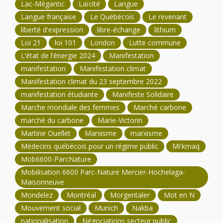
Lac-Mégantic
Laïcité
Langue
Langue française
Le Québécois
Le revenant
liberté d'expression
libre-échange
lithium
Loi 21
loi 101
London
Lutte commune
L’état de l’énergie 2024
Manifestation
manifestation
Manifestation climat
Manifestation climat du 23 septembre 2022
manifestation étudiante
Manifeste Solidaire
Marche mondiale des femmes
Marché carbone
marché du carbone
Marie-Victorin
Martine Ouellet
Marxisme
marxisme
Médecins québécois pour un régime public
Mi'kmaq
Mob6600-ParcNature
Mobilisation 6600 Parc-Nature Mercier-Hochelaga-
Maisonneuve
Mondelez
Montréal
Morgentaler
Mot en N
Mouvement social
Munich
Nakba
nationalisation
Négociations secteur public