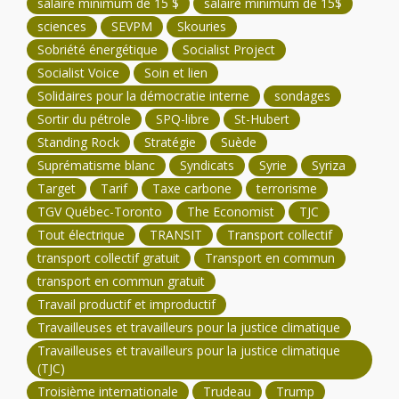
salaire minimum de 15 $
salaire minimum de 15$
sciences
SEVPM
Skouries
Sobriété énergétique
Socialist Project
Socialist Voice
Soin et lien
Solidaires pour la démocratie interne
sondages
Sortir du pétrole
SPQ-libre
St-Hubert
Standing Rock
Stratégie
Suède
Suprématisme blanc
Syndicats
Syrie
Syriza
Target
Tarif
Taxe carbone
terrorisme
TGV Québec-Toronto
The Economist
TJC
Tout électrique
TRANSIT
Transport collectif
transport collectif gratuit
Transport en commun
transport en commun gratuit
Travail productif et improductif
Travailleuses et travailleurs pour la justice climatique
Travailleuses et travailleurs pour la justice climatique
(TJC)
Troisième internationale
Trudeau
Trump