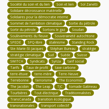
Société du soin et du lien
Soin et lien
Sol Zanetti
Solidaire décroissance matérielle
Solidaires pour la démocratie interne
Sommet de l'ambition climatique
Sortie du pétrole
Sortir du pétrole
Sortons le gaz
Soudan
Soulèvements du fleuve
Souveraineté autochtone
SPEDE
SPQ-libre
stalinisme
Standing Rock
Ste-Marie-St-Jacques
Stéphan Bureau
stratégie
stratégie climatique
Sud
Suède
Suisse
SWITCH
Syndicats
Syriza
tarif social
Tarifs
Taux de profit
taxe carbone
terre-étuve
terre-mère
Terre-Neuve
Terrebonne
terrorisme
The Economist
The Jacobin
The Leap
TJC
tornade Gatineau
Tourbières
Tout-électrique
Traditionnalistes
TransCanada
transition écologique
transnationales
transport collectif