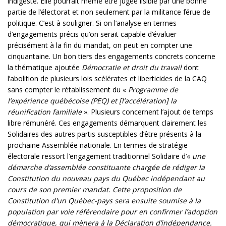
indigeste. Elle pourrait même être jugée lisible par une bonne
partie de l’électorat et non seulement par la militance férue de
politique. C’est à souligner. Si on l’analyse en termes
d’engagements précis qu’on serait capable d’évaluer
précisément à la fin du mandat, on peut en compter une
cinquantaine. Un bon tiers des engagements concrets concerne
la thématique ajoutée
Démocratie et droit du travail
dont
l’abolition de plusieurs lois scélérates et liberticides de la CAQ
sans compter le rétablissement du «
Programme de
l’expérience québécoise (PEQ) et [l’accélération] la
réunification familiale
». Plusieurs concernent l’ajout de temps
libre rémunéré. Ces engagements démarquent clairement les
Solidaires des autres partis susceptibles d’être présents à la
prochaine Assemblée nationale. En termes de stratégie
électorale ressort l’engagement traditionnel Solidaire d’«
une
démarche d’assemblée constituante chargée de rédiger la
Constitution du nouveau pays du Québec indépendant au
cours de son premier mandat. Cette proposition de
Constitution d'un Québec-pays sera ensuite soumise à la
population par voie référendaire pour en confirmer l’adoption
démocratique, qui mènera à la Déclaration d’indépendance.