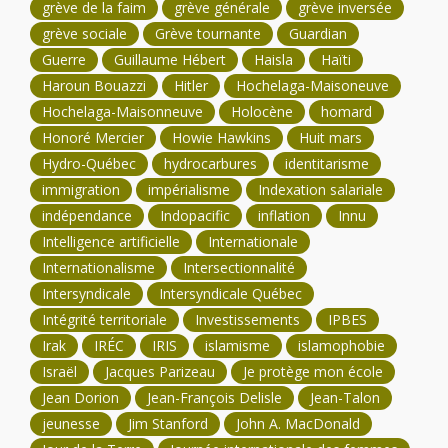
grève de la faim
grève générale
grève inversée
grève sociale
Grève tournante
Guardian
Guerre
Guillaume Hébert
Haisla
Haïti
Haroun Bouazzi
Hitler
Hochelaga-Maisoneuve
Hochelaga-Maisonneuve
Holocène
homard
Honoré Mercier
Howie Hawkins
Huit mars
Hydro-Québec
hydrocarbures
identitarisme
immigration
impérialisme
Indexation salariale
indépendance
Indopacific
inflation
Innu
Intelligence artificielle
Internationale
Internationalisme
Intersectionnalité
Intersyndicale
Intersyndicale Québec
Intégrité territoriale
Investissements
IPBES
Irak
IRÉC
IRIS
islamisme
islamophobie
Israël
Jacques Parizeau
Je protège mon école
Jean Dorion
Jean-François Delisle
Jean-Talon
jeunesse
Jim Stanford
John A. MacDonald