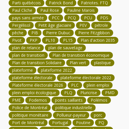
Parti québécois
Patrick Bond
Patriotes. FTQ
Paul Cliche
Paul Rose
Pauline Marois
pays sans armée
PCC
PCQ
PCU
PDS
Pergélisol
Petit âge glaciaire
PEV
pétrole
pêche
PIB
Pierre Dubuc
Pierre Fitzgibbon
Pivot
PKP
PL10
PL15
Plan d'action 2035
plan de relance
plan de sauvetage
plan de transition
Plan de transition économique
Plan de transition Solidaire
Plan vert
plastique
plateforme
plateforme 2022
plateforme électorale
plateforme électorale 2022
Plateforme électorale 2026
PLC
plein emploi
plein emploi écologique
PLQ
Pluricrise
PMD
PME
Podemos
points saillants
Polémos
Police de Montréal
politique industrielle
politique monétaire
Pollueur-payeur
porc
Port de Montréal
Portugal
Poutine
PQ