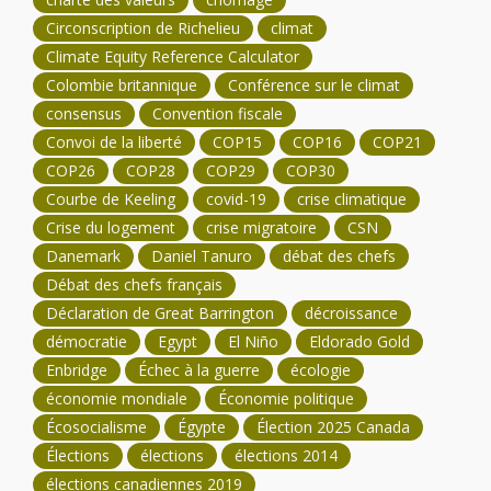
Circonscription de Richelieu
climat
Climate Equity Reference Calculator
Colombie britannique
Conférence sur le climat
consensus
Convention fiscale
Convoi de la liberté
COP15
COP16
COP21
COP26
COP28
COP29
COP30
Courbe de Keeling
covid-19
crise climatique
Crise du logement
crise migratoire
CSN
Danemark
Daniel Tanuro
débat des chefs
Débat des chefs français
Déclaration de Great Barrington
décroissance
démocratie
Egypt
El Niño
Eldorado Gold
Enbridge
Échec à la guerre
écologie
économie mondiale
Économie politique
Écosocialisme
Égypte
Élection 2025 Canada
Élections
élections
élections 2014
élections canadiennes 2019