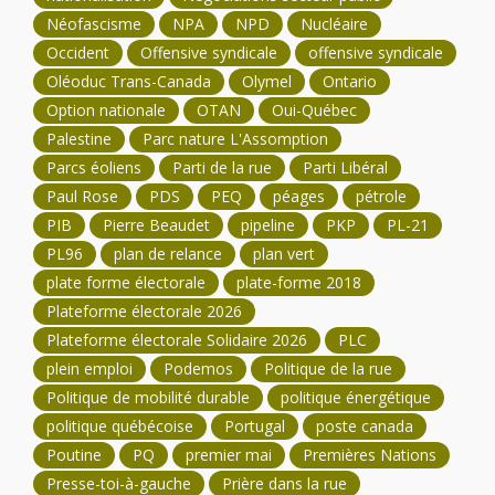
Néofascisme
NPA
NPD
Nucléaire
Occident
Offensive syndicale
offensive syndicale
Oléoduc Trans-Canada
Olymel
Ontario
Option nationale
OTAN
Oui-Québec
Palestine
Parc nature L'Assomption
Parcs éoliens
Parti de la rue
Parti Libéral
Paul Rose
PDS
PEQ
péages
pétrole
PIB
Pierre Beaudet
pipeline
PKP
PL-21
PL96
plan de relance
plan vert
plate forme électorale
plate-forme 2018
Plateforme électorale 2026
Plateforme électorale Solidaire 2026
PLC
plein emploi
Podemos
Politique de la rue
Politique de mobilité durable
politique énergétique
politique québécoise
Portugal
poste canada
Poutine
PQ
premier mai
Premières Nations
Presse-toi-à-gauche
Prière dans la rue