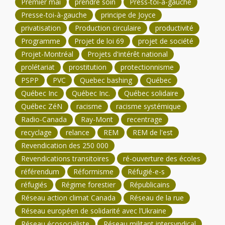
Premier mai
prendre soin
Press-toi-à-gauche
Presse-toi-à-gauche
principe de Joyce
privatisation
Production circulaire
productivité
Programme
Projet de loi 69
projet de société
Projet-Montréal
Projets d'intérêt national
prolétariat
prostitution
protectionnisme
PSPP
PVC
Quebec bashing
Québec
Québec Inc
Québec Inc.
Québec solidaire
Québec ZéN
racisme
racisme systémique
Radio-Canada
Ray-Mont
recentrage
recyclage
relance
REM
REM de l'est
Revendication des 250 000
Revendications transitoires
ré-ouverture des écoles
référendum
Réformisme
Réfugié-e-s
réfugiés
Régime forestier
Républicains
Réseau action climat Canada
Réseau de la rue
Réseau européen de solidarité avec l’Ukraine
Réseau écosocialiste
Réseau militant intersyndical