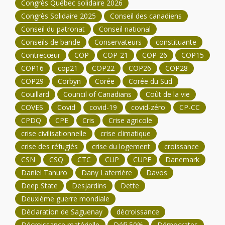
Congrès Québec solidaire 2026
Congrès Solidaire 2025
Conseil des canadiens
Conseil du patronat
Conseil national
Conseils de bande
Conservateurs
constituante
Contrecœur
COP
COP-21
COP-26
COP15
COP16
cop21
COP22
COP26
COP28
COP29
Corbyn
Corée
Corée du Sud
Couillard
Council of Canadians
Coût de la vie
COVES
Covid
covid-19
covid-zéro
CP-CC
CPDQ
CPE
Cris
Crise agricole
crise civilisationnelle
crise climatique
crise des réfugiés
crise du logement
croissance
CSN
CSQ
CTC
CUP
CUPE
Danemark
Daniel Tanuro
Dany Laferrière
Davos
Deep State
Desjardins
Dette
Deuxième guerre mondiale
Déclaration de Saguenay
décroissance
Décroissance matérielle
Défi 50%
Démocrates