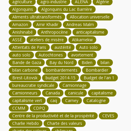
agriculture
agro-industrie
ALÉNA
Algérie
Algonquins
Algonquins du Lac Barrière
Aliments ultratransformés
Allocation universelle
Amazon
Amir Khadir
Andreas Malm
Anishinabé
Anthropocène
anticapitalisme
ASSÉ
ateliers de misère
Atikamekw
Attentats de Paris
austérité
Auto solo
auto solo
Autochtones
avortement
Bande de Gaza
Bay du Nord
Biden
bilan
bilan carbone
bombardements
Bombardier
Brest-Litovsk
budget 2014-15
Budget de l'an 1
bureaucratie syndicale
Camionnage
Camionneurs
Canada
canicule
capitalisme
capitalisme vert
caq
Carney
Catalogne
CCMM
CDPQ
Centre de la productivité et de la prospérité
CEVES
Charlie Hebdo
Charte des valeurs
charte des valeurs
chômage