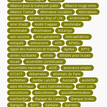
Alliance pour le transport public
Alliance rouge-verte
Alliance Transit
Alternative socialiste
Alternatives
Amazon
American Way of Life
Amérindiens
Amir Khadir
André Frappier
Anishinabe
Anishinabé
Anishnabee
Antarsya
anti-racisme
anticapitalisme
Anticapitalistas
Antiquité
antiracisme
APN
APNQL
Appel des mairesses et maires
Aprilus
APTS
armes nucléaires
armée
Artistes pour la paix
Assad
assemblée constituante
Assemblée nationale
ASSÉ
assurance-emploi
ATCATF
Atikamekw
attentats de Paris
Aufstehen
Aurélie Lanctôt
Aussant
austérité
auto électrique
auto hydroélectrique
auto solo
Autochtone
Autochtones
autodétermination
Azerbaïdjan
Banque du Canada
Banque Scotia
Banques
BAPE
barbarie
Barrette