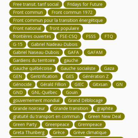
Free transit. tarif social
Fridays for Future
Front commun
Front commun 1972
Front commun pour la transition énergétique
Front national
front populaire
frontières ouvertes
FSE-CSQ
FSSS
FTQ
G-15
Gabriel Nadeau-Dubois
Gabriel Naseau-Dubois
GAFA
GAFAM
Gardiens du territoire
gauche
Gauche québécoise
Gauche socialiste
Gaza
GEN
Gentrification
GES
Génération Z
Génocide
Gérald Fillion
GIEC
Gitxsan
GN
GND
GNL-Québec
Gouin
gouvernement mondial
Grand Déblocage
Grande noirceur
Grande transition
graphite
gratuité du transport en commun
Green New Deal
Green Party
Greenpeace
Grennpeace
Greta Thunberg
Grèce
Grève climatique