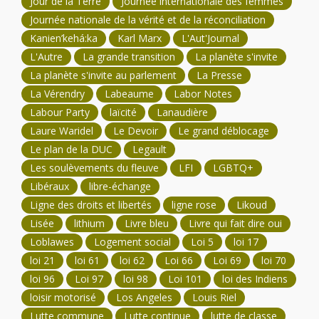
Jour de la Terre
Journée internationale des femmes
Journée nationale de la vérité et de la réconciliation
Kanien’kehá:ka
Karl Marx
L'Aut'Journal
L'Autre
La grande transition
La planète s'invite
La planète s'invite au parlement
La Presse
La Vérendry
Labeaume
Labor Notes
Labour Party
laïcité
Lanaudière
Laure Waridel
Le Devoir
Le grand déblocage
Le plan de la DUC
Legault
Les soulèvements du fleuve
LFI
LGBTQ+
Libéraux
libre-échange
Ligne des droits et libertés
ligne rose
Likoud
Lisée
lithium
Livre bleu
Livre qui fait dire oui
Loblawes
Logement social
Loi 5
loi 17
loi 21
loi 61
loi 62
Loi 66
Loi 69
loi 70
loi 96
Loi 97
loi 98
Loi 101
loi des Indiens
loisir motorisé
Los Angeles
Louis Riel
Lutte commune
Lutte continue
lutte de classe