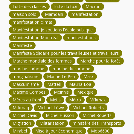
Lutte des classes
lutte du taxi
Macron
maison solo
Mamdani
manifestation
manifestation climat
Manifestation Je soutiens l'école publique
Manifestation Montréal
manifestations
Manifeste
Manifeste Solidaire pour les travailleuses et travailleurs
Marche mondiale des femmes
Marche pour la forêt
marché carbone
marché du carbone
marginalisme
Marine Le Pen
Marx
Masculinisme
Mattell
Mauna Loa
Maxime Combes
McInnis
Mexique
Mères au front
Métis
Métro
Mi'kmak
Mi'kmaq
Michael Löwy
Michael Roberts
Michel David
Michel Husson
Michel Roberts
Migration
Militarisation
ministère des Transports
Mirabel
Mise à jour économique
Mob6600