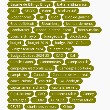
Bataille de Billings Bridge
batterie lithium-ion
BDS
BECCS
Biden
biodiversité
Bioéconomie
BJP
Bloc
Bloc de gauche
Bloc québécois
Bloomberg
bombardements
Bombardier
Bonheur intérieur brut
bonus-malus
Bouchard-Taylor
bourgeoisie
Broadback
budget
budget 2019
budget 2021 Québec
Budget fédéral 2024
budget public
Budget Québec 2024-25
CAD
Cali
Camille-Laurin
Camionneurs
Camp McGill
campagne électorale 2022
Campagne politique
campisme
Canada
Canadien de Montréal
cancel culture
canicule
CAP écologie
capitalisme marchand
capitalisme vert
Capitalocène
CAQ
carboneutralité
Carney
Catalogne
CCMM
CCNUCC
centralisation
CÉVES
charte des valeurs
Chine