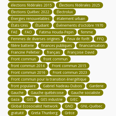
élections fédérales 2015
Élections fédérales 2025
Élections Québec 2022
Électrolux
Énergies renouvelables
étalement urbain
États-Unis
Étudiant
Événements d'octobre 1970
FAE
FAO
Fatima Houda-Pepin
femme
Femmes de diverses origines
Feux de forêt
FFQ
filière batterie
finances publiques
financiarisation
Francine Pelletier
français
Françoise David
Front commun
front commun
front commun 2014
Front commun 2015
Front commun 2016
Front commun 2023
Front commun pour la transition énergétique
front populaire
Gabriel Nadeau-Dubois
Garderie
Gauche
Gauche québécoise
Gauche socialiste
Gaza
GES
GES industrie
GIEC
Global Ecosocialist Network
GND
GNL-Québec
gratuité
Greta Thunberg
Grèce