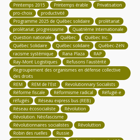
Printemps 2015
Printemps érable
Privatisation
pro-choix
productivité
Programme 2025 de Québec solidaire
prolétariat
prolétariat. progressisme
Quatrième Internationale
Question nationale
Québec
Québec Inc.
Québec Solidaire
Québec solidaire
Québec-ZéN
racisme systémique
Rana Plaza
RAP
Ray-Mont Logistiques
Refusons l'austérité
Regroupement des organismes en défense collective
des droits
REM
REM de l'Est
Revolutionnary Socialists
Réforme fiscale
Réformisme radical
Réfugié-e
réfugiés
Réseau express bus (REB)
Réseau écosocialiste
Révolution
Révolution. Néofascisme
Révolutionnaires socialistes
Révoluttion
Robin des ruelles
Russie