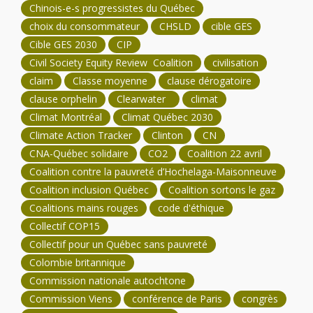
Chinois-e-s progressistes du Québec
choix du consommateur
CHSLD
cible GES
Cible GES 2030
CIP
Civil Society Equity Review Coalition
civilisation
claim
Classe moyenne
clause dérogatoire
clause orphelin
Clearwater
climat
Climat Montréal
Climat Québec 2030
Climate Action Tracker
Clinton
CN
CNA-Québec solidaire
CO2
Coalition 22 avril
Coalition contre la pauvreté d’Hochelaga-Maisonneuve
Coalition inclusion Québec
Coalition sortons le gaz
Coalitions mains rouges
code d'éthique
Collectif COP15
Collectif pour un Québec sans pauvreté
Colombie britannique
Commission nationale autochtone
Commission Viens
conférence de Paris
congrès