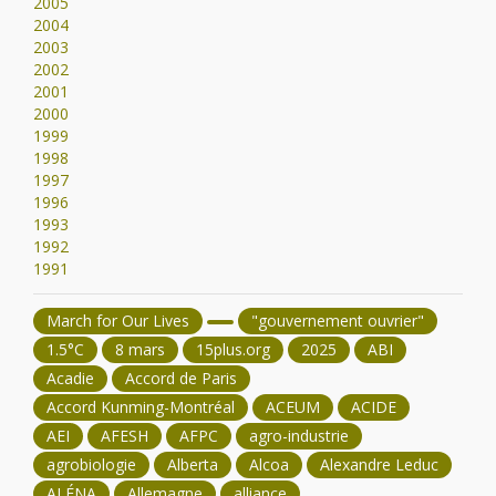
2005
2004
2003
2002
2001
2000
1999
1998
1997
1996
1993
1992
1991
March for Our Lives
"gouvernement ouvrier"
1.5°C
8 mars
15plus.org
2025
ABI
Acadie
Accord de Paris
Accord Kunming-Montréal
ACEUM
ACIDE
AEI
AFESH
AFPC
agro-industrie
agrobiologie
Alberta
Alcoa
Alexandre Leduc
ALÉNA
Allemagne
alliance