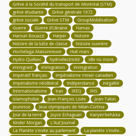
Grève à la Société du transport de Montréal (STM)
grève étudiante
Grève générale 1972
grève sociale
Grève STM
GroupMobilisation
Guerre
Guerre d'Ukraine
Hamas
Haroun Bouazzi
Harper
histoire
histoire de la lutte de classe
histoire ouvrière
Hochelaga-Maisonneuve
Huit mars
Hydro-Québec
hydroélectricité
Idle no more
immigrant
immigration
Immigration
Impératif français
impérialisme minier canadien
Impérialisme néolibéral
Indépendance
inégalité
Internationalisme
Iran
IREQ
IRIS
islamophobie
Jean-François Lisée
Jean-Talon
Jeunesse
Jeux olympiques de Milan-Cortina
Jour de la terre
Joyce Echaguan
Kanyen'kehà:ka
Kinder Morgan
L'Aut'Journal
La Planète s'invite au parlement
La planète s'invite...