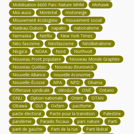
Mobilisation 6600 Parc-Nature MHM
Mohawk
Moi aussi
Montréal
motoneige
Mouvement écologiste
mouvement social
Nadeau-Dubois
napalm
nationalisme
Nemaska
Netflix
New York Times
Néo-fascisme
Néofascisme
Néolibéralisme
Nisga'a
NOAA
Nord
Northvolt
Nouveau Front populaire
Nouveau Monde Graphite
Nouveau Québec
Nouveau-Brunswick
Nouvelle Alliance
nouvelle économie
Nouvelle-Écosse
NPA
NPD
Obama
Offensive syndicale
oléoduc
ONÉ
Ontario
ONU
Option nationale
Orient
OTAN
Ottawa
OUI
Oxfam
pacifisme
pacte électoral
Pacte pour la transition
Palestine
pandémie
Paradis fiscaux
parc nature
Parti
parti de gauche
Parti de la rue
Parti libéral