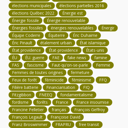
élections municipales
élections partielles 2016
élections Québec 2022
Énergie est
Énergie fossile
Énergie renouvelable
Énergies fossiles
énergies renouvelables
Énergir
Équipe Coderre
Équiterre
Éric Duhaime
Éric Pinault
étalement urbain
État islamique
État providence
État-providence
États-unis
ÉU
ÉU. guerre
FAE
fake news
famine
FAS
fascisme
Faut-qu'on-se-parle
Femme
Femmes de toutes origines
fermeture
Feux de forêt
féminicide
féminisme
FFQ
Filière batterie
Financiarisation
FIQ
Fitzgibbon
FNEEQ
fondamentalisme
fordisme
forêts
France
France insoumise
Francine Pelletier
français
François Geffroy
François Legault
Françoise David
Franz Broswimmer
FRAPRU
free transit