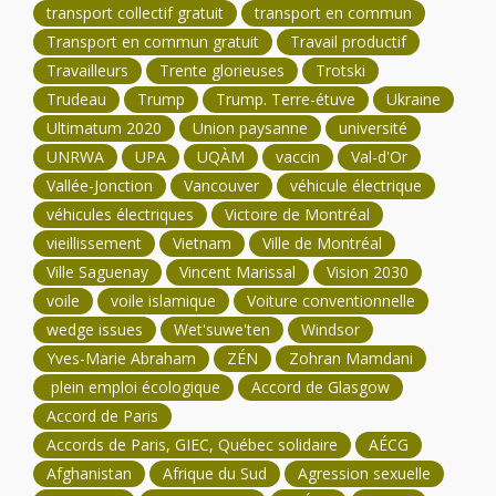
transport collectif gratuit
transport en commun
Transport en commun gratuit
Travail productif
Travailleurs
Trente glorieuses
Trotski
Trudeau
Trump
Trump. Terre-étuve
Ukraine
Ultimatum 2020
Union paysanne
université
UNRWA
UPA
UQÀM
vaccin
Val-d'Or
Vallée-Jonction
Vancouver
véhicule électrique
véhicules électriques
Victoire de Montréal
vieillissement
Vietnam
Ville de Montréal
Ville Saguenay
Vincent Marissal
Vision 2030
voile
voile islamique
Voiture conventionnelle
wedge issues
Wet'suwe'ten
Windsor
Yves-Marie Abraham
ZÉN
Zohran Mamdani
plein emploi écologique
Accord de Glasgow
Accord de Paris
Accords de Paris, GIEC, Québec solidaire
AÉCG
Afghanistan
Afrique du Sud
Agression sexuelle