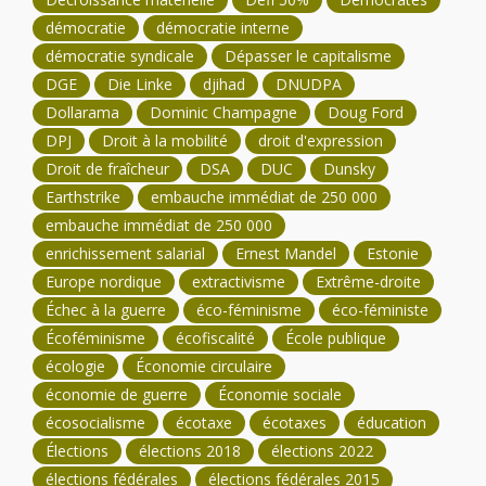
démocratie
démocratie interne
démocratie syndicale
Dépasser le capitalisme
DGE
Die Linke
djihad
DNUDPA
Dollarama
Dominic Champagne
Doug Ford
DPJ
Droit à la mobilité
droit d'expression
Droit de fraîcheur
DSA
DUC
Dunsky
Earthstrike
embauche immédiat de 250 000
embauche immédiat de 250 000
enrichissement salarial
Ernest Mandel
Estonie
Europe nordique
extractivisme
Extrême-droite
Échec à la guerre
éco-féminisme
éco-féministe
Écoféminisme
écofiscalité
École publique
écologie
Économie circulaire
économie de guerre
Économie sociale
écosocialisme
écotaxe
écotaxes
éducation
Élections
élections 2018
élections 2022
élections fédérales
élections fédérales 2015