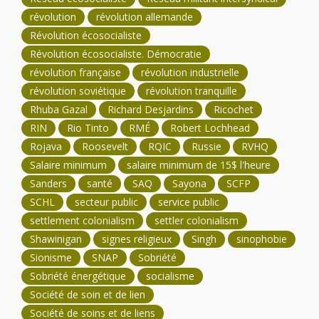
révolution
révolution allemande
Révolution écosocialiste
Révolution écosocialiste. Démocratie
révolution française
révolution industrielle
révolution soviétique
révolution tranquille
Rhuba Gazal
Richard Desjardins
Ricochet
RIN
Rio Tinto
RMÉ
Robert Lochhead
Rojava
Roosevelt
RQIC
Russie
RVHQ
Salaire minimum
salaire minimum de 15$ l'heure
Sanders
santé
SAQ
Sayona
SCFP
SCHL
secteur public
service public
settlement colonialism
settler colonialism
Shawinigan
signes religieux
Singh
sinophobie
Sionisme
SNAP
Sobriété
Sobriété énergétique
socialisme
Société de soin et de lien
Société de soins et de liens