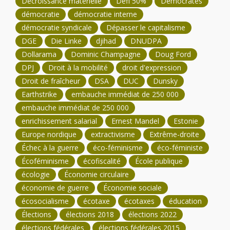
Décroissance matérielle
Défi 50%
Démocrates
démocratie
démocratie interne
démocratie syndicale
Dépasser le capitalisme
DGE
Die Linke
djihad
DNUDPA
Dollarama
Dominic Champagne
Doug Ford
DPJ
Droit à la mobilité
droit d'expression
Droit de fraîcheur
DSA
DUC
Dunsky
Earthstrike
embauche immédiat de 250 000
embauche immédiat de 250 000
enrichissement salarial
Ernest Mandel
Estonie
Europe nordique
extractivisme
Extrême-droite
Échec à la guerre
éco-féminisme
éco-féministe
Écoféminisme
écofiscalité
École publique
écologie
Économie circulaire
économie de guerre
Économie sociale
écosocialisme
écotaxe
écotaxes
éducation
Élections
élections 2018
élections 2022
élections fédérales
élections fédérales 2015