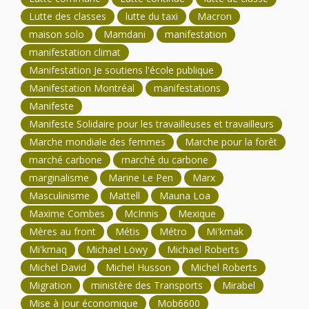
Lutte des classes
lutte du taxi
Macron
maison solo
Mamdani
manifestation
manifestation climat
Manifestation Je soutiens l'école publique
Manifestation Montréal
manifestations
Manifeste
Manifeste Solidaire pour les travailleuses et travailleurs
Marche mondiale des femmes
Marche pour la forêt
marché carbone
marché du carbone
marginalisme
Marine Le Pen
Marx
Masculinisme
Mattell
Mauna Loa
Maxime Combes
McInnis
Mexique
Mères au front
Métis
Métro
Mi'kmak
Mi'kmaq
Michael Löwy
Michael Roberts
Michel David
Michel Husson
Michel Roberts
Migration
ministère des Transports
Mirabel
Mise à jour économique
Mob6600