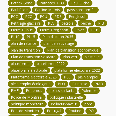
Patrick Bond
Patriotes. FTQ
Paul Cliche
Paul Rose
Pauline Marois
pays sans armée
PCC
PCQ
PCU
PDS
Pergélisol
Petit âge glaciaire
PEV
pétrole
pêche
PIB
Pierre Dubuc
Pierre Fitzgibbon
Pivot
PKP
PL10
PL15
Plan d'action 2035
plan de relance
plan de sauvetage
plan de transition
Plan de transition économique
Plan de transition Solidaire
Plan vert
plastique
plateforme
plateforme 2022
plateforme électorale
plateforme électorale 2022
Plateforme électorale 2026
PLC
plein emploi
plein emploi écologique
PLQ
Pluricrise
PMD
PME
Podemos
points saillants
Polémos
Police de Montréal
politique industrielle
politique monétaire
Pollueur-payeur
porc
Port de Montréal
Portugal
Poutine
PQ