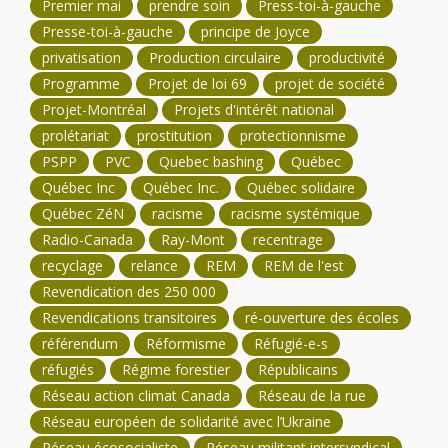
Premier mai
prendre soin
Press-toi-à-gauche
Presse-toi-à-gauche
principe de Joyce
privatisation
Production circulaire
productivité
Programme
Projet de loi 69
projet de société
Projet-Montréal
Projets d'intérêt national
prolétariat
prostitution
protectionnisme
PSPP
PVC
Quebec bashing
Québec
Québec Inc
Québec Inc.
Québec solidaire
Québec ZéN
racisme
racisme systémique
Radio-Canada
Ray-Mont
recentrage
recyclage
relance
REM
REM de l'est
Revendication des 250 000
Revendications transitoires
ré-ouverture des écoles
référendum
Réformisme
Réfugié-e-s
réfugiés
Régime forestier
Républicains
Réseau action climat Canada
Réseau de la rue
Réseau européen de solidarité avec l’Ukraine
Réseau écosocialiste
Réseau militant intersyndical