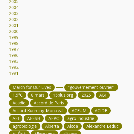
2005
2004
2003
2002
2001
2000
1999
1998
1997
1996
1993
1992
1991
March for Our Lives
"gouvernement ouvrier"
1.5°C
8 mars
15plus.org
2025
ABI
Acadie
Accord de Paris
Accord Kunming-Montréal
ACEUM
ACIDE
AEI
AFESH
AFPC
agro-industrie
agrobiologie
Alberta
Alcoa
Alexandre Leduc
ALÉNA
Allemagne
alliance