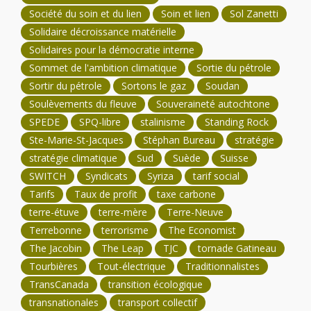
Société du soin et du lien
Soin et lien
Sol Zanetti
Solidaire décroissance matérielle
Solidaires pour la démocratie interne
Sommet de l'ambition climatique
Sortie du pétrole
Sortir du pétrole
Sortons le gaz
Soudan
Soulèvements du fleuve
Souveraineté autochtone
SPEDE
SPQ-libre
stalinisme
Standing Rock
Ste-Marie-St-Jacques
Stéphan Bureau
stratégie
stratégie climatique
Sud
Suède
Suisse
SWITCH
Syndicats
Syriza
tarif social
Tarifs
Taux de profit
taxe carbone
terre-étuve
terre-mère
Terre-Neuve
Terrebonne
terrorisme
The Economist
The Jacobin
The Leap
TJC
tornade Gatineau
Tourbières
Tout-électrique
Traditionnalistes
TransCanada
transition écologique
transnationales
transport collectif