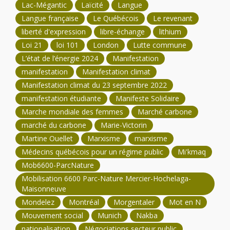
Lac-Mégantic
Laïcité
Langue
Langue française
Le Québécois
Le revenant
liberté d'expression
libre-échange
lithium
Loi 21
loi 101
London
Lutte commune
L’état de l’énergie 2024
Manifestation
manifestation
Manifestation climat
Manifestation climat du 23 septembre 2022
manifestation étudiante
Manifeste Solidaire
Marche mondiale des femmes
Marché carbone
marché du carbone
Marie-Victorin
Martine Ouellet
Marxisme
marxisme
Médecins québécois pour un régime public
Mi'kmaq
Mob6600-ParcNature
Mobilisation 6600 Parc-Nature Mercier-Hochelaga-
Maisonneuve
Mondelez
Montréal
Morgentaler
Mot en N
Mouvement social
Munich
Nakba
nationalisation
Négociations secteur public