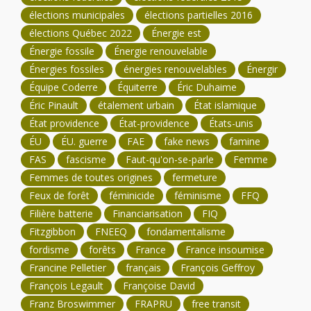
élections municipales
élections partielles 2016
élections Québec 2022
Énergie est
Énergie fossile
Énergie renouvelable
Énergies fossiles
énergies renouvelables
Énergir
Équipe Coderre
Équiterre
Éric Duhaime
Éric Pinault
étalement urbain
État islamique
État providence
État-providence
États-unis
ÉU
ÉU. guerre
FAE
fake news
famine
FAS
fascisme
Faut-qu'on-se-parle
Femme
Femmes de toutes origines
fermeture
Feux de forêt
féminicide
féminisme
FFQ
Filière batterie
Financiarisation
FIQ
Fitzgibbon
FNEEQ
fondamentalisme
fordisme
forêts
France
France insoumise
Francine Pelletier
français
François Geffroy
François Legault
Françoise David
Franz Broswimmer
FRAPRU
free transit