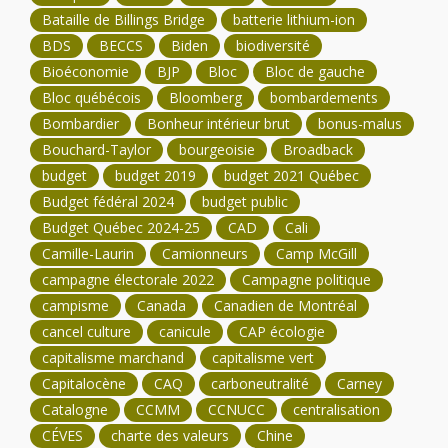
Bataille de Billings Bridge
batterie lithium-ion
BDS
BECCS
Biden
biodiversité
Bioéconomie
BJP
Bloc
Bloc de gauche
Bloc québécois
Bloomberg
bombardements
Bombardier
Bonheur intérieur brut
bonus-malus
Bouchard-Taylor
bourgeoisie
Broadback
budget
budget 2019
budget 2021 Québec
Budget fédéral 2024
budget public
Budget Québec 2024-25
CAD
Cali
Camille-Laurin
Camionneurs
Camp McGill
campagne électorale 2022
Campagne politique
campisme
Canada
Canadien de Montréal
cancel culture
canicule
CAP écologie
capitalisme marchand
capitalisme vert
Capitalocène
CAQ
carboneutralité
Carney
Catalogne
CCMM
CCNUCC
centralisation
CÉVES
charte des valeurs
Chine