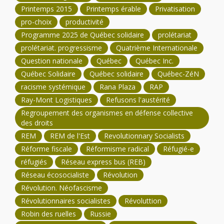
Printemps 2015
Printemps érable
Privatisation
pro-choix
productivité
Programme 2025 de Québec solidaire
prolétariat
prolétariat. progressisme
Quatrième Internationale
Question nationale
Québec
Québec Inc.
Québec Solidaire
Québec solidaire
Québec-ZéN
racisme systémique
Rana Plaza
RAP
Ray-Mont Logistiques
Refusons l'austérité
Regroupement des organismes en défense collective
des droits
REM
REM de l'Est
Revolutionnary Socialists
Réforme fiscale
Réformisme radical
Réfugié-e
réfugiés
Réseau express bus (REB)
Réseau écosocialiste
Révolution
Révolution. Néofascisme
Révolutionnaires socialistes
Révoluttion
Robin des ruelles
Russie