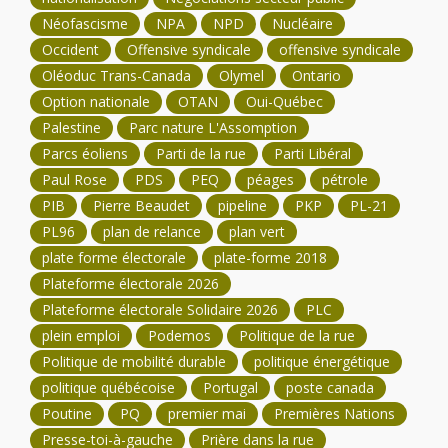
Néofascisme
NPA
NPD
Nucléaire
Occident
Offensive syndicale
offensive syndicale
Oléoduc Trans-Canada
Olymel
Ontario
Option nationale
OTAN
Oui-Québec
Palestine
Parc nature L'Assomption
Parcs éoliens
Parti de la rue
Parti Libéral
Paul Rose
PDS
PEQ
péages
pétrole
PIB
Pierre Beaudet
pipeline
PKP
PL-21
PL96
plan de relance
plan vert
plate forme électorale
plate-forme 2018
Plateforme électorale 2026
Plateforme électorale Solidaire 2026
PLC
plein emploi
Podemos
Politique de la rue
Politique de mobilité durable
politique énergétique
politique québécoise
Portugal
poste canada
Poutine
PQ
premier mai
Premières Nations
Presse-toi-à-gauche
Prière dans la rue