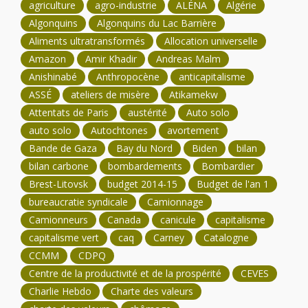
agriculture
agro-industrie
ALÉNA
Algérie
Algonquins
Algonquins du Lac Barrière
Aliments ultratransformés
Allocation universelle
Amazon
Amir Khadir
Andreas Malm
Anishinabé
Anthropocène
anticapitalisme
ASSÉ
ateliers de misère
Atikamekw
Attentats de Paris
austérité
Auto solo
auto solo
Autochtones
avortement
Bande de Gaza
Bay du Nord
Biden
bilan
bilan carbone
bombardements
Bombardier
Brest-Litovsk
budget 2014-15
Budget de l'an 1
bureaucratie syndicale
Camionnage
Camionneurs
Canada
canicule
capitalisme
capitalisme vert
caq
Carney
Catalogne
CCMM
CDPQ
Centre de la productivité et de la prospérité
CEVES
Charlie Hebdo
Charte des valeurs