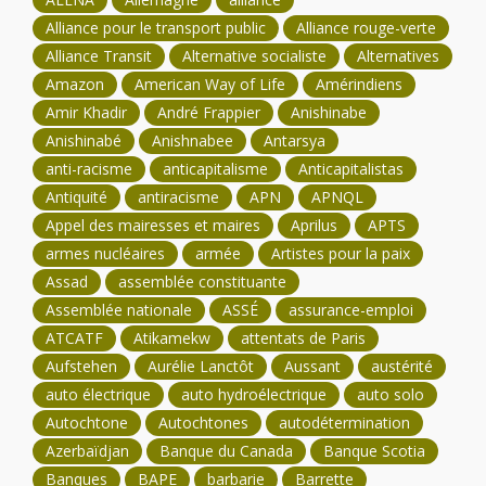
Alliance pour le transport public
Alliance rouge-verte
Alliance Transit
Alternative socialiste
Alternatives
Amazon
American Way of Life
Amérindiens
Amir Khadir
André Frappier
Anishinabe
Anishinabé
Anishnabee
Antarsya
anti-racisme
anticapitalisme
Anticapitalistas
Antiquité
antiracisme
APN
APNQL
Appel des mairesses et maires
Aprilus
APTS
armes nucléaires
armée
Artistes pour la paix
Assad
assemblée constituante
Assemblée nationale
ASSÉ
assurance-emploi
ATCATF
Atikamekw
attentats de Paris
Aufstehen
Aurélie Lanctôt
Aussant
austérité
auto électrique
auto hydroélectrique
auto solo
Autochtone
Autochtones
autodétermination
Azerbaïdjan
Banque du Canada
Banque Scotia
Banques
BAPE
barbarie
Barrette