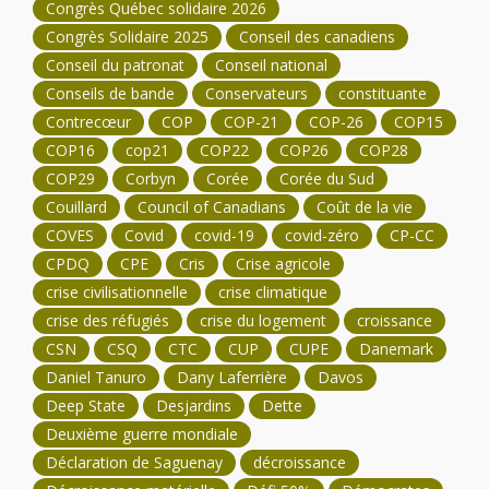
Congrès Québec solidaire 2026
Congrès Solidaire 2025
Conseil des canadiens
Conseil du patronat
Conseil national
Conseils de bande
Conservateurs
constituante
Contrecœur
COP
COP-21
COP-26
COP15
COP16
cop21
COP22
COP26
COP28
COP29
Corbyn
Corée
Corée du Sud
Couillard
Council of Canadians
Coût de la vie
COVES
Covid
covid-19
covid-zéro
CP-CC
CPDQ
CPE
Cris
Crise agricole
crise civilisationnelle
crise climatique
crise des réfugiés
crise du logement
croissance
CSN
CSQ
CTC
CUP
CUPE
Danemark
Daniel Tanuro
Dany Laferrière
Davos
Deep State
Desjardins
Dette
Deuxième guerre mondiale
Déclaration de Saguenay
décroissance