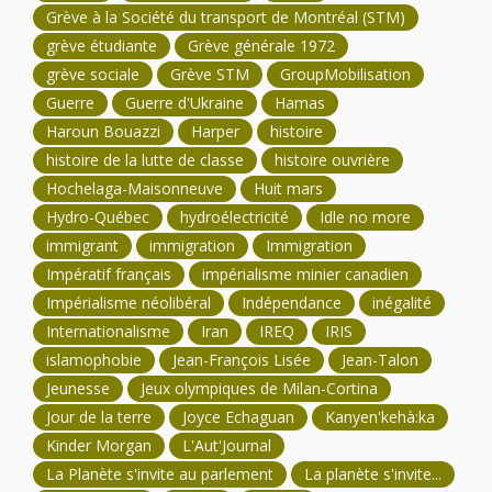
Grève à la Société du transport de Montréal (STM)
grève étudiante
Grève générale 1972
grève sociale
Grève STM
GroupMobilisation
Guerre
Guerre d'Ukraine
Hamas
Haroun Bouazzi
Harper
histoire
histoire de la lutte de classe
histoire ouvrière
Hochelaga-Maisonneuve
Huit mars
Hydro-Québec
hydroélectricité
Idle no more
immigrant
immigration
Immigration
Impératif français
impérialisme minier canadien
Impérialisme néolibéral
Indépendance
inégalité
Internationalisme
Iran
IREQ
IRIS
islamophobie
Jean-François Lisée
Jean-Talon
Jeunesse
Jeux olympiques de Milan-Cortina
Jour de la terre
Joyce Echaguan
Kanyen'kehà:ka
Kinder Morgan
L'Aut'Journal
La Planète s'invite au parlement
La planète s'invite...