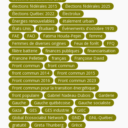
élections fédérales 2015
Élections fédérales 2025
Élections Québec 2022
Électrolux
Énergies renouvelables
étalement urbain
États-Unis
Étudiant
Événements d'octobre 1970
FAE
FAO
Fatima Houda-Pepin
femme
Femmes de diverses origines
Feux de forêt
FFQ
filière batterie
finances publiques
financiarisation
Francine Pelletier
français
Françoise David
Front commun
front commun
front commun 2014
Front commun 2015
Front commun 2016
Front commun 2023
Front commun pour la transition énergétique
front populaire
Gabriel Nadeau-Dubois
Garderie
Gauche
Gauche québécoise
Gauche socialiste
Gaza
GES
GES industrie
GIEC
Global Ecosocialist Network
GND
GNL-Québec
gratuité
Greta Thunberg
Grèce