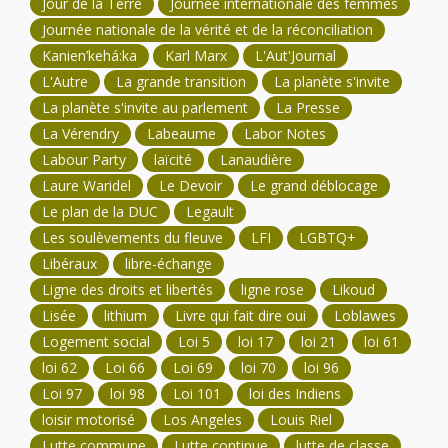
Jour de la Terre
Journée internationale des femmes
Journée nationale de la vérité et de la réconciliation
Kanien’kehá:ka
Karl Marx
L'Aut'Journal
L'Autre
La grande transition
La planète s'invite
La planète s'invite au parlement
La Presse
La Vérendry
Labeaume
Labor Notes
Labour Party
laïcité
Lanaudière
Laure Waridel
Le Devoir
Le grand déblocage
Le plan de la DUC
Legault
Les soulèvements du fleuve
LFI
LGBTQ+
Libéraux
libre-échange
Ligne des droits et libertés
ligne rose
Likoud
Lisée
lithium
Livre qui fait dire oui
Loblawes
Logement social
Loi 5
loi 17
loi 21
loi 61
loi 62
Loi 66
Loi 69
loi 70
loi 96
Loi 97
loi 98
Loi 101
loi des Indiens
loisir motorisé
Los Angeles
Louis Riel
Lutte commune
Lutte continue
lutte de classe