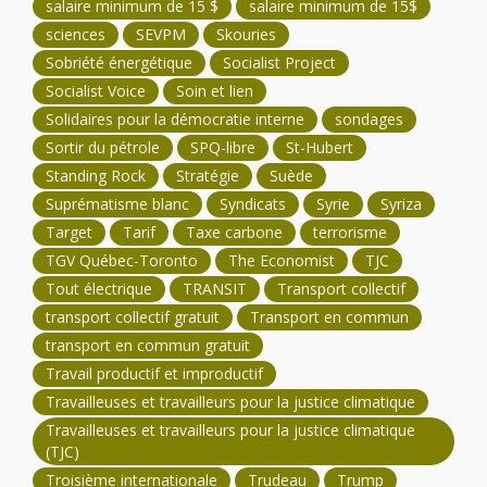
salaire minimum de 15 $
salaire minimum de 15$
sciences
SEVPM
Skouries
Sobriété énergétique
Socialist Project
Socialist Voice
Soin et lien
Solidaires pour la démocratie interne
sondages
Sortir du pétrole
SPQ-libre
St-Hubert
Standing Rock
Stratégie
Suède
Suprématisme blanc
Syndicats
Syrie
Syriza
Target
Tarif
Taxe carbone
terrorisme
TGV Québec-Toronto
The Economist
TJC
Tout électrique
TRANSIT
Transport collectif
transport collectif gratuit
Transport en commun
transport en commun gratuit
Travail productif et improductif
Travailleuses et travailleurs pour la justice climatique
Travailleuses et travailleurs pour la justice climatique
(TJC)
Troisième internationale
Trudeau
Trump