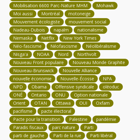
Mobilisation 6600 Parc-Nature MHM
Mohawk
Moi aussi
Montréal
motoneige
Mouvement écologiste
mouvement social
Nadeau-Dubois
napalm
nationalisme
Nemaska
Netflix
New York Times
Néo-fascisme
Néofascisme
Néolibéralisme
Nisga'a
NOAA
Nord
Northvolt
Nouveau Front populaire
Nouveau Monde Graphite
Nouveau-Brunswick
Nouvelle Alliance
nouvelle économie
Nouvelle-Écosse
NPA
NPD
Obama
Offensive syndicale
oléoduc
ONÉ
Ontario
ONU
Option nationale
Orient
OTAN
Ottawa
OUI
Oxfam
pacifisme
pacte électoral
Pacte pour la transition
Palestine
pandémie
Paradis fiscaux
parc nature
Parti
parti de gauche
Parti de la rue
Parti libéral