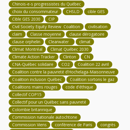
Chinois-e-s progressistes du Québec
choix du consommateur
CHSLD
cible GES
Cible GES 2030
CIP
Civil Society Equity Review Coalition
civilisation
claim
Classe moyenne
clause dérogatoire
clause orphelin
Clearwater
climat
Climat Montréal
Climat Québec 2030
Climate Action Tracker
Clinton
CN
CNA-Québec solidaire
CO2
Coalition 22 avril
Coalition contre la pauvreté d’Hochelaga-Maisonneuve
Coalition inclusion Québec
Coalition sortons le gaz
Coalitions mains rouges
code d'éthique
Collectif COP15
Collectif pour un Québec sans pauvreté
Colombie britannique
Commission nationale autochtone
Commission Viens
conférence de Paris
congrès