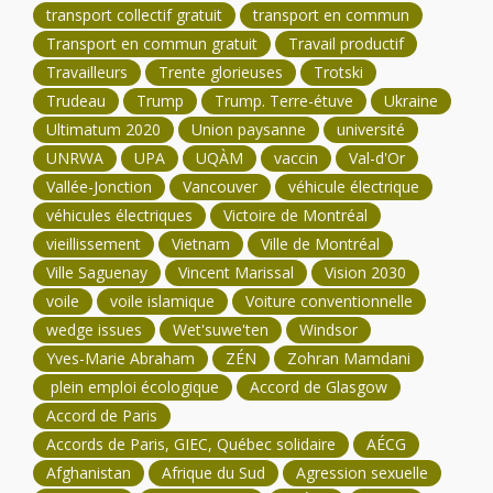
transport collectif gratuit
transport en commun
Transport en commun gratuit
Travail productif
Travailleurs
Trente glorieuses
Trotski
Trudeau
Trump
Trump. Terre-étuve
Ukraine
Ultimatum 2020
Union paysanne
université
UNRWA
UPA
UQÀM
vaccin
Val-d'Or
Vallée-Jonction
Vancouver
véhicule électrique
véhicules électriques
Victoire de Montréal
vieillissement
Vietnam
Ville de Montréal
Ville Saguenay
Vincent Marissal
Vision 2030
voile
voile islamique
Voiture conventionnelle
wedge issues
Wet'suwe'ten
Windsor
Yves-Marie Abraham
ZÉN
Zohran Mamdani
plein emploi écologique
Accord de Glasgow
Accord de Paris
Accords de Paris, GIEC, Québec solidaire
AÉCG
Afghanistan
Afrique du Sud
Agression sexuelle