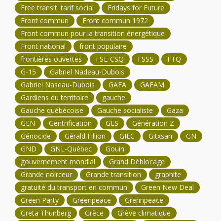
Free transit. tarif social
Fridays for Future
Front commun
Front commun 1972
Front commun pour la transition énergétique
Front national
front populaire
frontières ouvertes
FSE-CSQ
FSSS
FTQ
G-15
Gabriel Nadeau-Dubois
Gabriel Naseau-Dubois
GAFA
GAFAM
Gardiens du territoire
gauche
Gauche québécoise
Gauche socialiste
Gaza
GEN
Gentrification
GES
Génération Z
Génocide
Gérald Fillion
GIEC
Gitxsan
GN
GND
GNL-Québec
Gouin
gouvernement mondial
Grand Déblocage
Grande noirceur
Grande transition
graphite
gratuité du transport en commun
Green New Deal
Green Party
Greenpeace
Grennpeace
Greta Thunberg
Grèce
Grève climatique