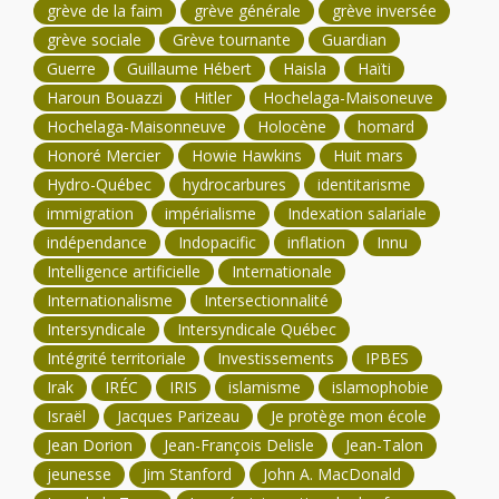
grève de la faim
grève générale
grève inversée
grève sociale
Grève tournante
Guardian
Guerre
Guillaume Hébert
Haisla
Haïti
Haroun Bouazzi
Hitler
Hochelaga-Maisoneuve
Hochelaga-Maisonneuve
Holocène
homard
Honoré Mercier
Howie Hawkins
Huit mars
Hydro-Québec
hydrocarbures
identitarisme
immigration
impérialisme
Indexation salariale
indépendance
Indopacific
inflation
Innu
Intelligence artificielle
Internationale
Internationalisme
Intersectionnalité
Intersyndicale
Intersyndicale Québec
Intégrité territoriale
Investissements
IPBES
Irak
IRÉC
IRIS
islamisme
islamophobie
Israël
Jacques Parizeau
Je protège mon école
Jean Dorion
Jean-François Delisle
Jean-Talon
jeunesse
Jim Stanford
John A. MacDonald