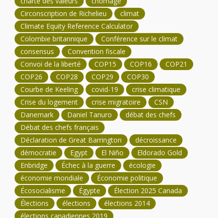
charte des valeurs
chômage
Circonscription de Richelieu
climat
Climate Equity Reference Calculator
Colombie britannique
Conférence sur le climat
consensus
Convention fiscale
Convoi de la liberté
COP15
COP16
COP21
COP26
COP28
COP29
COP30
Courbe de Keeling
covid-19
crise climatique
Crise du logement
crise migratoire
CSN
Danemark
Daniel Tanuro
débat des chefs
Débat des chefs français
Déclaration de Great Barrington
décroissance
démocratie
Egypt
El Niño
Eldorado Gold
Enbridge
Échec à la guerre
écologie
économie mondiale
Économie politique
Écosocialisme
Égypte
Élection 2025 Canada
Élections
élections
élections 2014
élections canadiennes 2019