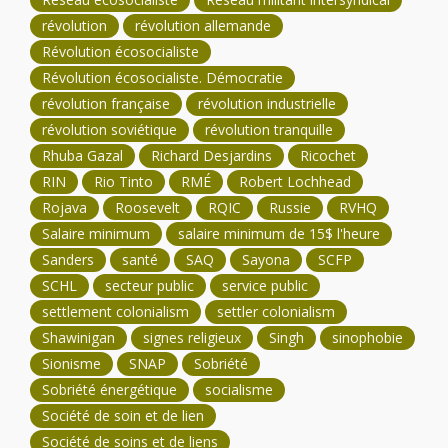
révolution
révolution allemande
Révolution écosocialiste
Révolution écosocialiste. Démocratie
révolution française
révolution industrielle
révolution soviétique
révolution tranquille
Rhuba Gazal
Richard Desjardins
Ricochet
RIN
Rio Tinto
RMÉ
Robert Lochhead
Rojava
Roosevelt
RQIC
Russie
RVHQ
Salaire minimum
salaire minimum de 15$ l'heure
Sanders
santé
SAQ
Sayona
SCFP
SCHL
secteur public
service public
settlement colonialism
settler colonialism
Shawinigan
signes religieux
Singh
sinophobie
Sionisme
SNAP
Sobriété
Sobriété énergétique
socialisme
Société de soin et de lien
Société de soins et de liens