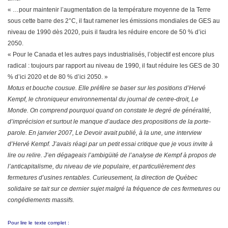
« …pour maintenir l’augmentation de la température moyenne de la Terre
sous cette barre des 2°C, il faut ramener les émissions mondiales de GES au
niveau de 1990 dès 2020, puis il faudra les réduire encore de 50 % d’ici
2050.
« Pour le Canada et les autres pays industrialisés, l’objectif est encore plus
radical : toujours par rapport au niveau de 1990, il faut réduire les GES de 30
% d’ici 2020 et de 80 % d’ici 2050. »
Motus et bouche cousue. Elle préfère se baser sur les positions d’Hervé
Kempf, le chroniqueur environnemental du journal de centre-droit, Le
Monde. On comprend pourquoi quand on constate le degré de généralité,
d’imprécision et surtout le manque d’audace des propositions de la porte-
parole. En janvier 2007, Le Devoir avait publié, à la une, une interview
d’Hervé Kempf. J’avais réagi par un petit essai critique que je vous invite à
lire ou relire. J’en dégageais l’ambigüité de l’analyse de Kempf à propos de
l’anticapitalisme, du niveau de vie populaire, et particulièrement des
fermetures d’usines rentables. Curieusement, la direction de Québec
solidaire se tait sur ce dernier sujet malgré la fréquence de ces fermetures ou
congédiements massifs.
Pour lire le
texte complet :