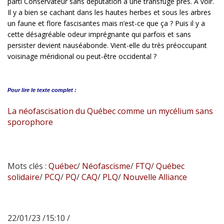
parti Conservateur sans députation à une transfuge près. À voir.
Il y a bien se cachant dans les hautes herbes et sous les arbres
un faune et flore fascisantes mais n’est-ce que ça ? Puis il y a
cette désagréable odeur imprégnante qui parfois et sans
persister devient nauséabonde. Vient-elle du très préoccupant
voisinage méridional ou peut-être occidental ?
Pour lire le
texte complet :
La néofascisation du Québec comme un mycélium sans
sporophore
Mots clés :
Québec
/
Néofascisme
/
FTQ
/
Québec
solidaire
/
PCQ
/
PQ
/
CAQ
/
PLQ
/
Nouvelle Alliance
22/01/23 /15:10 /