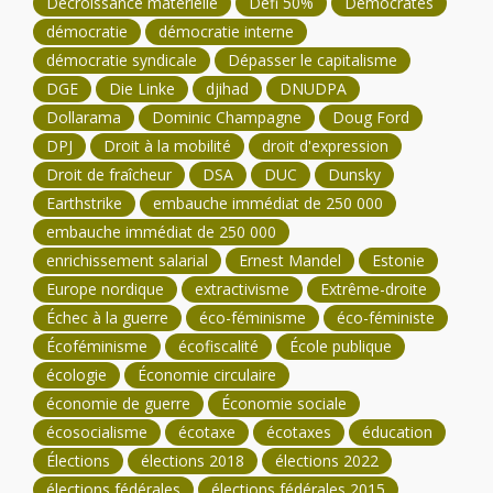
Décroissance matérielle
Défi 50%
Démocrates
démocratie
démocratie interne
démocratie syndicale
Dépasser le capitalisme
DGE
Die Linke
djihad
DNUDPA
Dollarama
Dominic Champagne
Doug Ford
DPJ
Droit à la mobilité
droit d'expression
Droit de fraîcheur
DSA
DUC
Dunsky
Earthstrike
embauche immédiat de 250 000
embauche immédiat de 250 000
enrichissement salarial
Ernest Mandel
Estonie
Europe nordique
extractivisme
Extrême-droite
Échec à la guerre
éco-féminisme
éco-féministe
Écoféminisme
écofiscalité
École publique
écologie
Économie circulaire
économie de guerre
Économie sociale
écosocialisme
écotaxe
écotaxes
éducation
Élections
élections 2018
élections 2022
élections fédérales
élections fédérales 2015