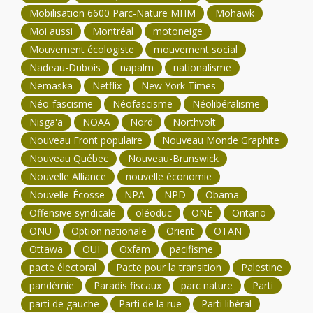
Mobilisation 6600 Parc-Nature MHM
Mohawk
Moi aussi
Montréal
motoneige
Mouvement écologiste
mouvement social
Nadeau-Dubois
napalm
nationalisme
Nemaska
Netflix
New York Times
Néo-fascisme
Néofascisme
Néolibéralisme
Nisga'a
NOAA
Nord
Northvolt
Nouveau Front populaire
Nouveau Monde Graphite
Nouveau Québec
Nouveau-Brunswick
Nouvelle Alliance
nouvelle économie
Nouvelle-Écosse
NPA
NPD
Obama
Offensive syndicale
oléoduc
ONÉ
Ontario
ONU
Option nationale
Orient
OTAN
Ottawa
OUI
Oxfam
pacifisme
pacte électoral
Pacte pour la transition
Palestine
pandémie
Paradis fiscaux
parc nature
Parti
parti de gauche
Parti de la rue
Parti libéral