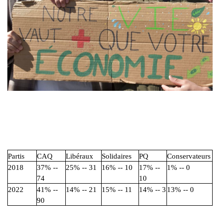
Partis
CAQ
Libéraux
Solidaires
PQ
Conservateurs
2018
37% --
25% -- 31
16% -- 10
17% --
1% -- 0
74
10
2022
41% --
14% -- 21
15% -- 11
14% -- 3
13% -- 0
90