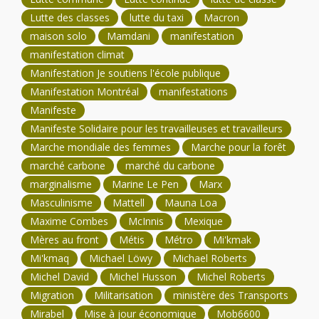
Lutte des classes
lutte du taxi
Macron
maison solo
Mamdani
manifestation
manifestation climat
Manifestation Je soutiens l'école publique
Manifestation Montréal
manifestations
Manifeste
Manifeste Solidaire pour les travailleuses et travailleurs
Marche mondiale des femmes
Marche pour la forêt
marché carbone
marché du carbone
marginalisme
Marine Le Pen
Marx
Masculinisme
Mattell
Mauna Loa
Maxime Combes
McInnis
Mexique
Mères au front
Métis
Métro
Mi'kmak
Mi'kmaq
Michael Löwy
Michael Roberts
Michel David
Michel Husson
Michel Roberts
Migration
Militarisation
ministère des Transports
Mirabel
Mise à jour économique
Mob6600