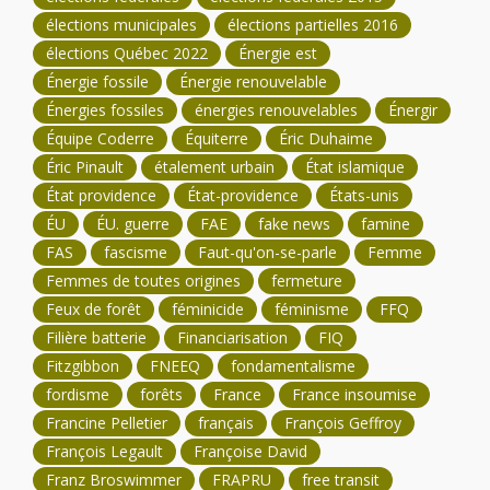
élections municipales
élections partielles 2016
élections Québec 2022
Énergie est
Énergie fossile
Énergie renouvelable
Énergies fossiles
énergies renouvelables
Énergir
Équipe Coderre
Équiterre
Éric Duhaime
Éric Pinault
étalement urbain
État islamique
État providence
État-providence
États-unis
ÉU
ÉU. guerre
FAE
fake news
famine
FAS
fascisme
Faut-qu'on-se-parle
Femme
Femmes de toutes origines
fermeture
Feux de forêt
féminicide
féminisme
FFQ
Filière batterie
Financiarisation
FIQ
Fitzgibbon
FNEEQ
fondamentalisme
fordisme
forêts
France
France insoumise
Francine Pelletier
français
François Geffroy
François Legault
Françoise David
Franz Broswimmer
FRAPRU
free transit