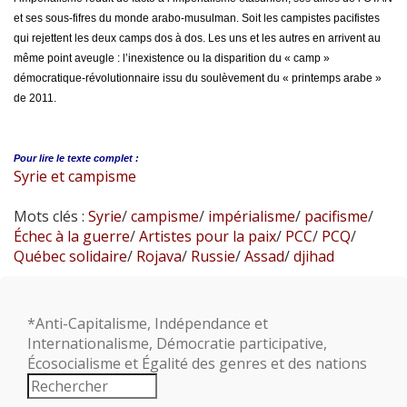
et ses sous-fifres du monde arabo-musulman. Soit les campistes pacifistes
qui rejettent les deux camps dos à dos. Les uns et les autres en arrivent au
même point aveugle : l’inexistence ou la disparition du « camp »
démocratique-révolutionnaire issu du soulèvement du « printemps arabe »
de 2011.
Pour lire le
texte complet :
Syrie et campisme
Mots clés :
Syrie
/
campisme
/
impérialisme
/
pacifisme
/
Échec à la guerre
/
Artistes pour la paix
/
PCC
/
PCQ
/
Québec solidaire
/
Rojava
/
Russie
/
Assad
/
djihad
*Anti-Capitalisme, Indépendance et
Internationalisme, Démocratie participative,
Écosocialisme et Égalité des genres et des nations