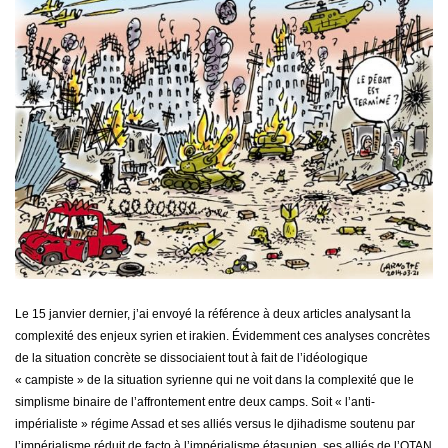
Le 15 janvier dernier, j’ai envoyé la référence à deux articles analysant la
complexité des enjeux syrien et irakien. Évidemment ces analyses concrètes
de la situation concrète se dissociaient tout à fait de l’idéologique
« campiste » de la situation syrienne qui ne voit dans la complexité que le
simplisme binaire de l’affrontement entre deux camps. Soit « l’anti-
impérialiste » régime Assad et ses alliés versus le djihadisme soutenu par
l’impérialisme réduit de facto à l’impérialisme étasunien, ses alliés de l’OTAN