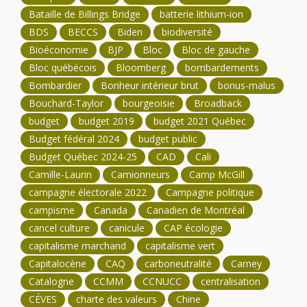
Bataille de Billings Bridge
batterie lithium-ion
BDS
BECCS
Biden
biodiversité
Bioéconomie
BJP
Bloc
Bloc de gauche
Bloc québécois
Bloomberg
bombardements
Bombardier
Bonheur intérieur brut
bonus-malus
Bouchard-Taylor
bourgeoisie
Broadback
budget
budget 2019
budget 2021 Québec
Budget fédéral 2024
budget public
Budget Québec 2024-25
CAD
Cali
Camille-Laurin
Camionneurs
Camp McGill
campagne électorale 2022
Campagne politique
campisme
Canada
Canadien de Montréal
cancel culture
canicule
CAP écologie
capitalisme marchand
capitalisme vert
Capitalocène
CAQ
carboneutralité
Carney
Catalogne
CCMM
CCNUCC
centralisation
CÉVES
charte des valeurs
Chine