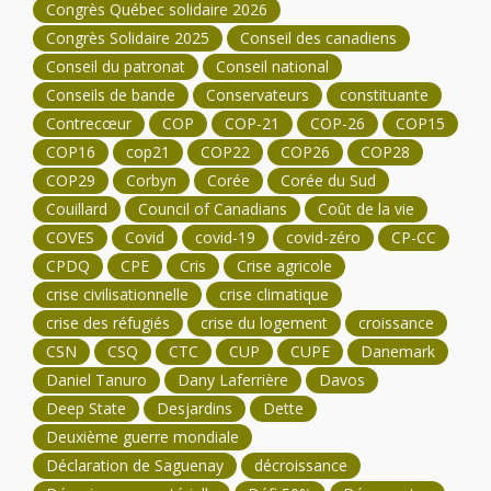
Congrès Québec solidaire 2026
Congrès Solidaire 2025
Conseil des canadiens
Conseil du patronat
Conseil national
Conseils de bande
Conservateurs
constituante
Contrecœur
COP
COP-21
COP-26
COP15
COP16
cop21
COP22
COP26
COP28
COP29
Corbyn
Corée
Corée du Sud
Couillard
Council of Canadians
Coût de la vie
COVES
Covid
covid-19
covid-zéro
CP-CC
CPDQ
CPE
Cris
Crise agricole
crise civilisationnelle
crise climatique
crise des réfugiés
crise du logement
croissance
CSN
CSQ
CTC
CUP
CUPE
Danemark
Daniel Tanuro
Dany Laferrière
Davos
Deep State
Desjardins
Dette
Deuxième guerre mondiale
Déclaration de Saguenay
décroissance