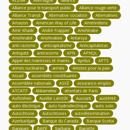
ALÉNA
Allemagne
alliance
Alliance pour le transport public
Alliance rouge-verte
Alliance Transit
Alternative socialiste
Alternatives
Amazon
American Way of Life
Amérindiens
Amir Khadir
André Frappier
Anishinabe
Anishinabé
Anishnabee
Antarsya
anti-racisme
anticapitalisme
Anticapitalistas
Antiquité
antiracisme
APN
APNQL
Appel des mairesses et maires
Aprilus
APTS
armes nucléaires
armée
Artistes pour la paix
Assad
assemblée constituante
Assemblée nationale
ASSÉ
assurance-emploi
ATCATF
Atikamekw
attentats de Paris
Aufstehen
Aurélie Lanctôt
Aussant
austérité
auto électrique
auto hydroélectrique
auto solo
Autochtone
Autochtones
autodétermination
Azerbaïdjan
Banque du Canada
Banque Scotia
Banques
BAPE
barbarie
Barrette