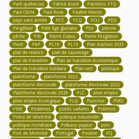
Parti québécois
Patrick Bond
Patriotes. FTQ
Paul Cliche
Paul Rose
Pauline Marois
pays sans armée
PCC
PCQ
PCU
PDS
Pergélisol
Petit âge glaciaire
PEV
pétrole
pêche
PIB
Pierre Dubuc
Pierre Fitzgibbon
Pivot
PKP
PL10
PL15
Plan d'action 2035
plan de relance
plan de sauvetage
plan de transition
Plan de transition économique
Plan de transition Solidaire
Plan vert
plastique
plateforme
plateforme 2022
plateforme électorale
plateforme électorale 2022
Plateforme électorale 2026
PLC
plein emploi
plein emploi écologique
PLQ
Pluricrise
PMD
PME
Podemos
points saillants
Polémos
Police de Montréal
politique industrielle
politique monétaire
Pollueur-payeur
porc
Port de Montréal
Portugal
Poutine
PQ