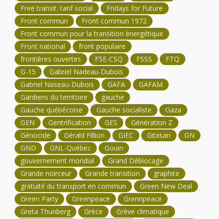
Free transit. tarif social
Fridays for Future
Front commun
Front commun 1972
Front commun pour la transition énergétique
Front national
front populaire
frontières ouvertes
FSE-CSQ
FSSS
FTQ
G-15
Gabriel Nadeau-Dubois
Gabriel Naseau-Dubois
GAFA
GAFAM
Gardiens du territoire
gauche
Gauche québécoise
Gauche socialiste
Gaza
GEN
Gentrification
GES
Génération Z
Génocide
Gérald Fillion
GIEC
Gitxsan
GN
GND
GNL-Québec
Gouin
gouvernement mondial
Grand Déblocage
Grande noirceur
Grande transition
graphite
gratuité du transport en commun
Green New Deal
Green Party
Greenpeace
Grennpeace
Greta Thunberg
Grèce
Grève climatique