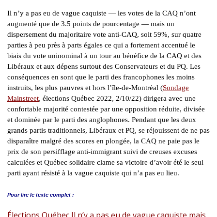
Il n’y a pas eu de vague caquiste — les votes de la CAQ n’ont
augmenté que de 3.5 points de pourcentage — mais un
dispersement du majoritaire vote anti-CAQ, soit 59%, sur quatre
parties à peu près à parts égales ce qui a fortement accentué le
biais du vote uninominal à un tour au bénéfice de la CAQ et des
Libéraux et aux dépens surtout des Conservateurs et du PQ. Les
conséquences en sont que le parti des francophones les moins
instruits, les plus pauvres et hors l’île-de-Montréal (
Sondage
Mainstreet
, élections Québec 2022, 2/10/22) dirigera avec une
confortable majorité contestée par une opposition réduite, divisée
et dominée par le parti des anglophones. Pendant que les deux
grands partis traditionnels, Libéraux et PQ, se réjouissent de ne pas
disparaître malgré des scores en plongée, la CAQ ne paie pas le
prix de son persifflage anti-immigrant suivi de creuses excuses
calculées et Québec solidaire clame sa victoire d’avoir été le seul
parti ayant résisté à la vague caquiste qui n’a pas eu lieu.
Pour lire le
texte complet :
Élections Québec Il n’y a pas eu de vague caquiste mais