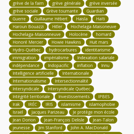
grève de la faim
grève générale
grève inversée
grève sociale
Grève tournante
Guardian
Guerre
Guillaume Hébert
Haisla
Haïti
Haroun Bouazzi
Hitler
Hochelaga-Maisoneuve
Hochelaga-Maisonneuve
Holocène
homard
Honoré Mercier
Howie Hawkins
Huit mars
Hydro-Québec
hydrocarbures
identitarisme
immigration
impérialisme
Indexation salariale
indépendance
Indopacific
inflation
Innu
Intelligence artificielle
Internationale
Internationalisme
Intersectionnalité
Intersyndicale
Intersyndicale Québec
Intégrité territoriale
Investissements
IPBES
Irak
IRÉC
IRIS
islamisme
islamophobie
Israël
Jacques Parizeau
Je protège mon école
Jean Dorion
Jean-François Delisle
Jean-Talon
jeunesse
Jim Stanford
John A. MacDonald