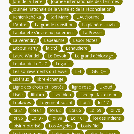
Jour de la Terre
Journée internationale des femmes
Journée nationale de la vérité et de la réconciliation
Kanien’kehá:ka
Karl Marx
L'Aut'Journal
L'Autre
La grande transition
La planète s'invite
La planète s'invite au parlement
La Presse
La Vérendry
Labeaume
Labor Notes
Labour Party
laïcité
Lanaudière
Laure Waridel
Le Devoir
Le grand déblocage
Le plan de la DUC
Legault
Les soulèvements du fleuve
LFI
LGBTQ+
Libéraux
libre-échange
Ligne des droits et libertés
ligne rose
Likoud
Lisée
lithium
Livre bleu
Livre qui fait dire oui
Loblawes
Logement social
Loi 5
loi 17
loi 21
loi 61
loi 62
Loi 66
Loi 69
loi 70
loi 96
Loi 97
loi 98
Loi 101
loi des Indiens
loisir motorisé
Los Angeles
Louis Riel
Lutte commune
Lutte continue
lutte de classe