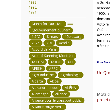
1993
« Go Ha
1992
néanmoi
1991
1950, le
domaines
March for Our Lives
Victoire
Québec p
"gouvernement ouvrier"
avec l’é
1.5°C
8 mars
15plus.org
femmes, 
2025
ABI
Acadie
n’était 
Accord de Paris
Accord Kunming-Montréal
ACEUM
ACIDE
AEI
Pour lire l
AFESH
AFPC
Un Qué
agro-industrie
agrobiologie
Alberta
Alcoa
Alexandre Leduc
ALÉNA
Allemagne
alliance
Mots cl
projet 
Alliance pour le transport public
Alliance rouge-verte