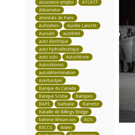
assurance-emploi
ATCATF
Atikamekw
attentats de Paris
Aufstehen
Aurélie Lanctôt
Aussant
austérité
auto électrique
auto hydroélectrique
auto solo
Autochtone
Autochtones
autodétermination
Azerbaïdjan
Banque du Canada
Banque Scotia
Banques
BAPE
barbarie
Barrette
Bataille de Billings Bridge
batterie lithium-ion
BDS
BECCS
Biden