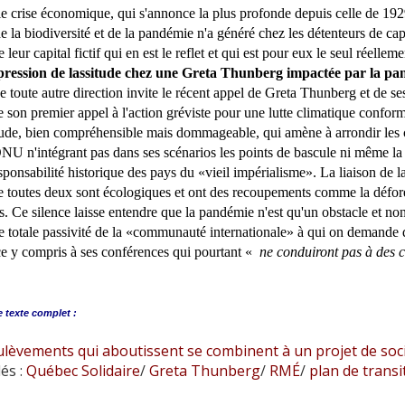
le crise économique, qui s'annonce la plus profonde depuis celle de 192
de la biodiversité et de la pandémie n'a généré chez les détenteurs de capi
 leur capital fictif qui en est le reflet et qui est pour eux le seul réellemen
ression de lassitude chez une Greta Thunberg impactée par la pa
 toute autre direction invite le récent appel de Greta Thunberg et de s
e son premier appel à l'action gréviste pour une lutte climatique confor
tude, bien compréhensible mais dommageable, qui amène à arrondir les co
 n'intégrant pas dans ses scénarios les points de bascule ni même la res
esponsabilité historique des pays du «vieil impérialisme». La liaison de l
e toutes deux sont écologiques et ont des recoupements comme la défo
. Ce silence laisse entendre que la pandémie n'est qu'un obstacle et non
 totale passivité de la «communauté internationale» à qui on demande de s
e y compris à ses conférences qui pourtant «
ne conduiront pas à des 
e
texte complet :
ulèvements qui aboutissent se combinent à un projet de soc
és :
Québec Solidaire
/
Greta Thunberg
/
RMÉ
/
plan de transi