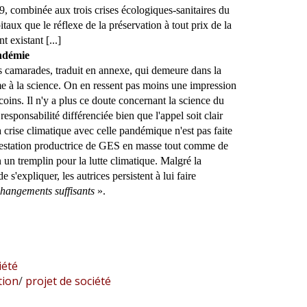
9, combinée aux trois crises écologiques-sanitaires du
taux que le réflexe de la préservation à tout prix de la
t existant [...]
ndémie
es camarades, traduit en annexe, qui demeure dans la
me à la science. On en ressent pas moins une impression
ins. Il n'y a plus ce doute concernant la science du
ponsabilité différenciée bien que l'appel soit clair
a crise climatique avec celle pandémique n'est pas faite
restation productrice de GES en masse tout comme de
 un tremplin pour la lutte climatique. Malgré la
'expliquer, les autrices persistent à lui faire
changements suffisants
».
iété
tion
/
projet de société