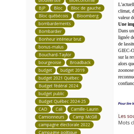
biodiversité
Bioéconomie
L'actuel
BJP
Bloc
Bloc de gauche
climat, 
Bloc québécois
Bloomberg
valeur de
bombardements
Une imp
Dans une
Bombardier
lignée d
Bonheur intérieur brut
de lassi
bonus-malus
GIEC-ONU
Bouchard-Taylor
sur la r
bourgeoisie
Broadback
alors qu
budget
budget 2019
zoonoses
reconnue
budget 2021 Québec
confianc
Budget fédéral 2024
budget public
Budget Québec 2024-25
Pour lire l
CAD
Cali
Camille-Laurin
Les so
Camionneurs
Camp McGill
Mots cl
campagne électorale 2022
Campagne politique