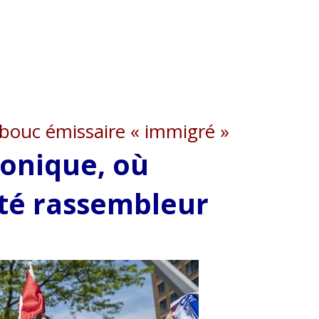
bouc émissaire « immigré »
honique, où
été rassembleur