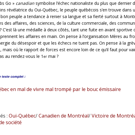
bs Go »
canadian
symbolise l’échec nationaliste du plus que dernier
ns révélatrice du Oui-Québec, le peuple québécois s’en trouve dans 
 bon peuple a tendance à renier sa langue et sa fierté surtout à Mont
 des affaires, des sciences, de la culture commerciale, des communica
 ? C’est là une médaille à deux côtés, tant une fuite en avant sporti
rennent les affaires en main. On pense à l’organisation Mères au fron
nergie du désespoir et que les échecs ne tuent pas. On pense à la gr
mais où le rapport de forces est encore loin de ce qu’il faut pour vai
pas au rendez-vous le 1
mai ?
er
e
texte complet :
bec en mal de vivre mal trompé par le bouc émissaire
és :
Oui-Québec
/
Canadien de Montréal
/
Victoire de Montré
de société