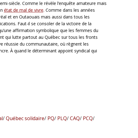
 demi-siècle. Comme le révèle l’enquête amateure mais
un
état de mal de vivre
. Comme dans les années
réal et en Outaouais mais aussi dans tous les
tions. Faut-il se consoler de la victoire de la
ve qu’une affirmation symbolique que les femmes du
t qui lutte partout au Québec sur tous les fronts
ève réussie du communautaire, où règnent les
ncre. À quand le déterminant appoint syndical qui
al
/
Québec solidaire
/
PQ
/
PLQ
/
CAQ
/
PCQ
/