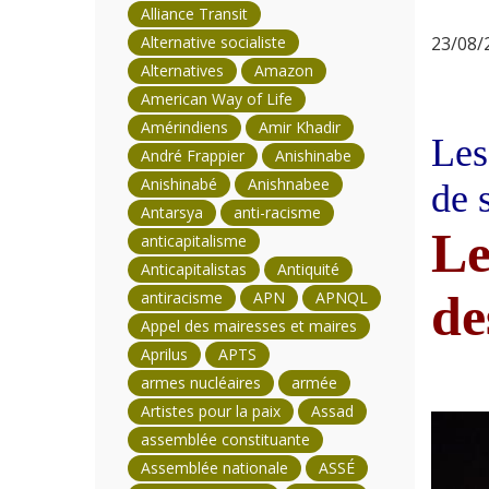
Alliance Transit
Alternative socialiste
23/08/2
Alternatives
Amazon
American Way of Life
Amérindiens
Amir Khadir
Les
André Frappier
Anishinabe
Anishinabé
Anishnabee
de 
Antarsya
anti-racisme
Le
anticapitalisme
Anticapitalistas
Antiquité
de
antiracisme
APN
APNQL
Appel des mairesses et maires
Aprilus
APTS
armes nucléaires
armée
Artistes pour la paix
Assad
assemblée constituante
Assemblée nationale
ASSÉ