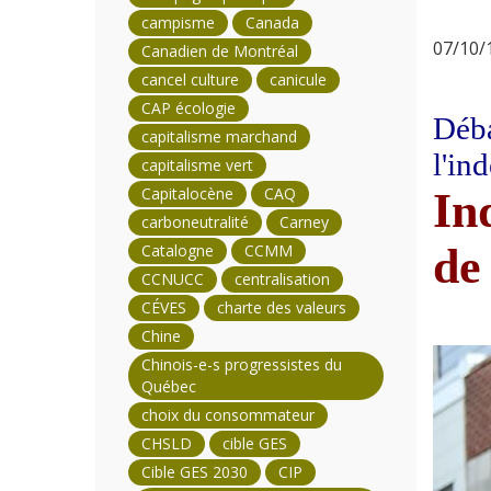
campisme
Canada
07/10/1
Canadien de Montréal
cancel culture
canicule
CAP écologie
Déba
capitalisme marchand
l'in
capitalisme vert
Capitalocène
CAQ
In
carboneutralité
Carney
de
Catalogne
CCMM
CCNUCC
centralisation
CÉVES
charte des valeurs
Chine
Chinois-e-s progressistes du
Québec
choix du consommateur
CHSLD
cible GES
Cible GES 2030
CIP