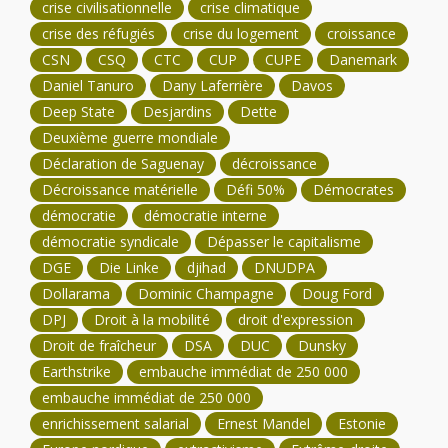
crise civilisationnelle
crise climatique
crise des réfugiés
crise du logement
croissance
CSN
CSQ
CTC
CUP
CUPE
Danemark
Daniel Tanuro
Dany Laferrière
Davos
Deep State
Desjardins
Dette
Deuxième guerre mondiale
Déclaration de Saguenay
décroissance
Décroissance matérielle
Défi 50%
Démocrates
démocratie
démocratie interne
démocratie syndicale
Dépasser le capitalisme
DGE
Die Linke
djihad
DNUDPA
Dollarama
Dominic Champagne
Doug Ford
DPJ
Droit à la mobilité
droit d'expression
Droit de fraîcheur
DSA
DUC
Dunsky
Earthstrike
embauche immédiat de 250 000
embauche immédiat de 250 000
enrichissement salarial
Ernest Mandel
Estonie