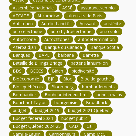
Assemblée nationale
ASSÉ
assurance-emploi
ATCATF
Atikamekw
attentats de Paris
Aufstehen
Aurélie Lanctôt
Aussant
austérité
auto électrique
auto hydroélectrique
auto solo
Autochtone
Autochtones
autodétermination
Azerbaïdjan
Banque du Canada
Banque Scotia
Banques
BAPE
barbarie
Barrette
Bataille de Billings Bridge
batterie lithium-ion
BDS
BECCS
Biden
biodiversité
Bioéconomie
BJP
Bloc
Bloc de gauche
Bloc québécois
Bloomberg
bombardements
Bombardier
Bonheur intérieur brut
bonus-malus
Bouchard-Taylor
bourgeoisie
Broadback
budget
budget 2019
budget 2021 Québec
Budget fédéral 2024
budget public
Budget Québec 2024-25
CAD
Cali
Camille-Laurin
Camionneurs
Camp McGill