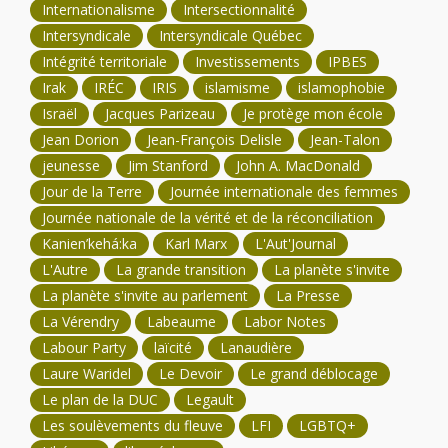
Internationalisme
Intersectionnalité
Intersyndicale
Intersyndicale Québec
Intégrité territoriale
Investissements
IPBES
Irak
IRÉC
IRIS
islamisme
islamophobie
Israël
Jacques Parizeau
Je protège mon école
Jean Dorion
Jean-François Delisle
Jean-Talon
jeunesse
Jim Stanford
John A. MacDonald
Jour de la Terre
Journée internationale des femmes
Journée nationale de la vérité et de la réconciliation
Kanien’kehá:ka
Karl Marx
L'Aut'Journal
L'Autre
La grande transition
La planète s'invite
La planète s'invite au parlement
La Presse
La Vérendry
Labeaume
Labor Notes
Labour Party
laïcité
Lanaudière
Laure Waridel
Le Devoir
Le grand déblocage
Le plan de la DUC
Legault
Les soulèvements du fleuve
LFI
LGBTQ+