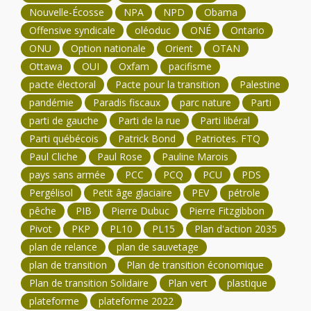
Nouvelle-Écosse
NPA
NPD
Obama
Offensive syndicale
oléoduc
ONÉ
Ontario
ONU
Option nationale
Orient
OTAN
Ottawa
OUI
Oxfam
pacifisme
pacte électoral
Pacte pour la transition
Palestine
pandémie
Paradis fiscaux
parc nature
Parti
parti de gauche
Parti de la rue
Parti libéral
Parti québécois
Patrick Bond
Patriotes. FTQ
Paul Cliche
Paul Rose
Pauline Marois
pays sans armée
PCC
PCQ
PCU
PDS
Pergélisol
Petit âge glaciaire
PEV
pétrole
pêche
PIB
Pierre Dubuc
Pierre Fitzgibbon
Pivot
PKP
PL10
PL15
Plan d'action 2035
plan de relance
plan de sauvetage
plan de transition
Plan de transition économique
Plan de transition Solidaire
Plan vert
plastique
plateforme
plateforme 2022