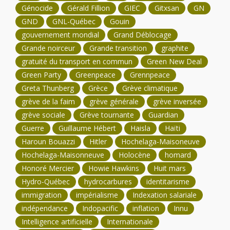
Génocide
Gérald Fillion
GIEC
Gitxsan
GN
GND
GNL-Québec
Gouin
gouvernement mondial
Grand Déblocage
Grande noirceur
Grande transition
graphite
gratuité du transport en commun
Green New Deal
Green Party
Greenpeace
Grennpeace
Greta Thunberg
Grèce
Grève climatique
grève de la faim
grève générale
grève inversée
grève sociale
Grève tournante
Guardian
Guerre
Guillaume Hébert
Haisla
Haïti
Haroun Bouazzi
Hitler
Hochelaga-Maisoneuve
Hochelaga-Maisonneuve
Holocène
homard
Honoré Mercier
Howie Hawkins
Huit mars
Hydro-Québec
hydrocarbures
identitarisme
immigration
impérialisme
Indexation salariale
indépendance
Indopacific
inflation
Innu
Intelligence artificielle
Internationale