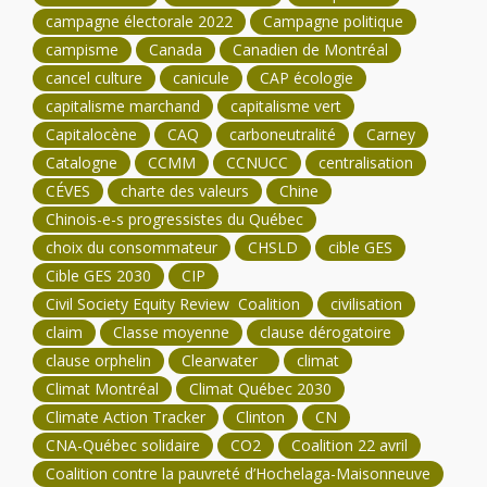
campagne électorale 2022
Campagne politique
campisme
Canada
Canadien de Montréal
cancel culture
canicule
CAP écologie
capitalisme marchand
capitalisme vert
Capitalocène
CAQ
carboneutralité
Carney
Catalogne
CCMM
CCNUCC
centralisation
CÉVES
charte des valeurs
Chine
Chinois-e-s progressistes du Québec
choix du consommateur
CHSLD
cible GES
Cible GES 2030
CIP
Civil Society Equity Review Coalition
civilisation
claim
Classe moyenne
clause dérogatoire
clause orphelin
Clearwater
climat
Climat Montréal
Climat Québec 2030
Climate Action Tracker
Clinton
CN
CNA-Québec solidaire
CO2
Coalition 22 avril
Coalition contre la pauvreté d’Hochelaga-Maisonneuve