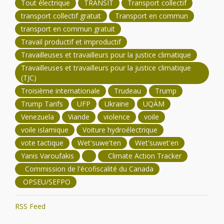
Tout électrique
TRANSIT
Transport collectif
transport collectif gratuit
Transport en commun
transport en commun gratuit
Travail productif et improductif
Travailleuses et travailleurs pour la justice climatique
Travailleuses et travailleurs pour la justice climatique
(TJC)
Troisième internationale
Trudeau
Trump
Trump Tarifs
UFP
Ukraine
UQÀM
Venezuela
Viande
violence
voile
voile islamique
Voiture hydroélectrique
vote tactique
Wet'suwe'ten
Wet'suwet'en
Yanis Varoufakis
Climate Action Tracker
Commission de l'écofiscalité du Canada
OPSEU/SEFPO
RSS Feed