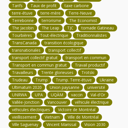
Tarifs
Taux de profit
taxe carbone
terre-étuve
terre-mère
Terre-Neuve
Terrebonne
terrorisme
The Economist
The Jacobin
The Leap
TJC
tornade Gatineau
Tourbières
Tout-électrique
Traditionnalistes
TransCanada
transition écologique
transnationales
transport collectif
transport collectif gratuit
transport en commun
Transport en commun gratuit
Travail productif
Travailleurs
Trente glorieuses
Trotski
Trudeau
Trump
Trump. Terre-étuve
Ukraine
Ultimatum 2020
Union paysanne
université
UNRWA
UPA
UQÀM
vaccin
Val-d'Or
Vallée-Jonction
Vancouver
véhicule électrique
véhicules électriques
Victoire de Montréal
vieillissement
Vietnam
Ville de Montréal
Ville Saguenay
Vincent Marissal
Vision 2030