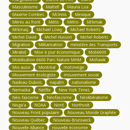
Masculinisme
Mattell
Mauna Loa
Maxime Combes
McInnis
Mexique
Mères au front
Métis
Métro
Mi'kmak
Mi'kmaq
Michael Löwy
Michael Roberts
Michel David
Michel Husson
Michel Roberts
Migration
Militarisation
ministère des Transports
Mirabel
Mise à jour économique
Mob6600
Mobilisation 6600 Parc-Nature MHM
Mohawk
Moi aussi
Montréal
motoneige
Mouvement écologiste
mouvement social
Nadeau-Dubois
napalm
nationalisme
Nemaska
Netflix
New York Times
Néo-fascisme
Néofascisme
Néolibéralisme
Nisga'a
NOAA
Nord
Northvolt
Nouveau Front populaire
Nouveau Monde Graphite
Nouveau Québec
Nouveau-Brunswick
Nouvelle Alliance
nouvelle économie