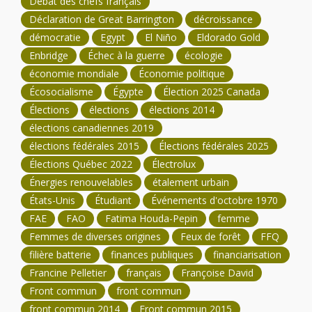
Débat des chefs français
Déclaration de Great Barrington
décroissance
démocratie
Egypt
El Niño
Eldorado Gold
Enbridge
Échec à la guerre
écologie
économie mondiale
Économie politique
Écosocialisme
Égypte
Élection 2025 Canada
Élections
élections
élections 2014
élections canadiennes 2019
élections fédérales 2015
Élections fédérales 2025
Élections Québec 2022
Électrolux
Énergies renouvelables
étalement urbain
États-Unis
Étudiant
Événements d'octobre 1970
FAE
FAO
Fatima Houda-Pepin
femme
Femmes de diverses origines
Feux de forêt
FFQ
filière batterie
finances publiques
financiarisation
Francine Pelletier
français
Françoise David
Front commun
front commun
front commun 2014
Front commun 2015