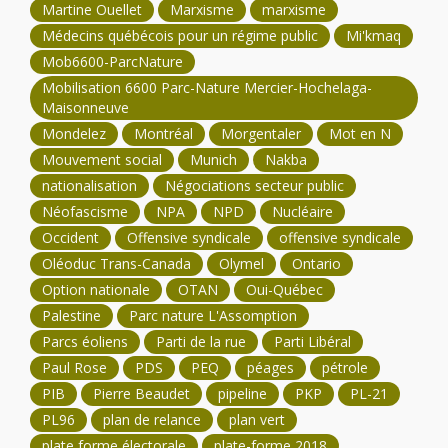
Martine Ouellet
Marxisme
marxisme
Médecins québécois pour un régime public
Mi'kmaq
Mob6600-ParcNature
Mobilisation 6600 Parc-Nature Mercier-Hochelaga-
Maisonneuve
Mondelez
Montréal
Morgentaler
Mot en N
Mouvement social
Munich
Nakba
nationalisation
Négociations secteur public
Néofascisme
NPA
NPD
Nucléaire
Occident
Offensive syndicale
offensive syndicale
Oléoduc Trans-Canada
Olymel
Ontario
Option nationale
OTAN
Oui-Québec
Palestine
Parc nature L'Assomption
Parcs éoliens
Parti de la rue
Parti Libéral
Paul Rose
PDS
PEQ
péages
pétrole
PIB
Pierre Beaudet
pipeline
PKP
PL-21
PL96
plan de relance
plan vert
plate forme électorale
plate-forme 2018