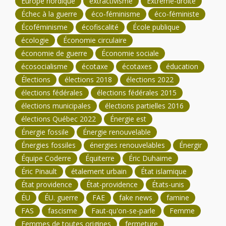
Europe nordique
extractivisme
Extrême-droite
Échec à la guerre
éco-féminisme
éco-féministe
Écoféminisme
écofiscalité
École publique
écologie
Économie circulaire
économie de guerre
Économie sociale
écosocialisme
écotaxe
écotaxes
éducation
Élections
élections 2018
élections 2022
élections fédérales
élections fédérales 2015
élections municipales
élections partielles 2016
élections Québec 2022
Énergie est
Énergie fossile
Énergie renouvelable
Énergies fossiles
énergies renouvelables
Énergir
Équipe Coderre
Équiterre
Éric Duhaime
Éric Pinault
étalement urbain
État islamique
État providence
État-providence
États-unis
ÉU
ÉU. guerre
FAE
fake news
famine
FAS
fascisme
Faut-qu'on-se-parle
Femme
Femmes de toutes origines
fermeture