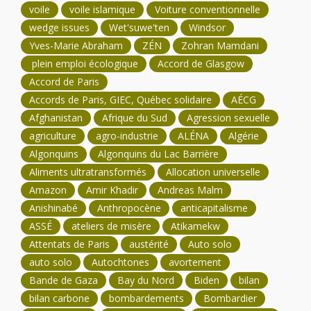
voile
voile islamique
Voiture conventionnelle
wedge issues
Wet'suwe'ten
Windsor
Yves-Marie Abraham
ZÉN
Zohran Mamdani
plein emploi écologique
Accord de Glasgow
Accord de Paris
Accords de Paris, GIEC, Québec solidaire
AÉCG
Afghanistan
Afrique du Sud
Agression sexuelle
agriculture
agro-industrie
ALÉNA
Algérie
Algonquins
Algonquins du Lac Barrière
Aliments ultratransformés
Allocation universelle
Amazon
Amir Khadir
Andreas Malm
Anishinabé
Anthropocène
anticapitalisme
ASSÉ
ateliers de misère
Atikamekw
Attentats de Paris
austérité
Auto solo
auto solo
Autochtones
avortement
Bande de Gaza
Bay du Nord
Biden
bilan
bilan carbone
bombardements
Bombardier