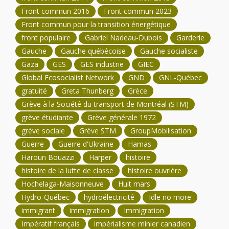
Front commun 2016
Front commun 2023
Front commun pour la transition énergétique
front populaire
Gabriel Nadeau-Dubois
Garderie
Gauche
Gauche québécoise
Gauche socialiste
Gaza
GES
GES industrie
GIEC
Global Ecosocialist Network
GND
GNL-Québec
gratuité
Greta Thunberg
Grèce
Grève à la Société du transport de Montréal (STM)
grève étudiante
Grève générale 1972
grève sociale
Grève STM
GroupMobilisation
Guerre
Guerre d'Ukraine
Hamas
Haroun Bouazzi
Harper
histoire
histoire de la lutte de classe
histoire ouvrière
Hochelaga-Maisonneuve
Huit mars
Hydro-Québec
hydroélectricité
Idle no more
immigrant
immigration
Immigration
Impératif français
impérialisme minier canadien