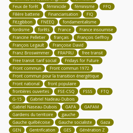
Feux de forêt
féminicide
féminisme
FFQ
Filière batterie
Financiarisation
FIQ
Fitzgibbon
FNEEQ
fondamentalisme
fordisme
forêts
France
France insoumise
Francine Pelletier
français
François Geffroy
François Legault
Françoise David
Franz Broswimmer
FRAPRU
free transit
Free transit. tarif social
Fridays for Future
Front commun
Front commun 1972
Front commun pour la transition énergétique
Front national
front populaire
frontières ouvertes
FSE-CSQ
FSSS
FTQ
G-15
Gabriel Nadeau-Dubois
Gabriel Naseau-Dubois
GAFA
GAFAM
Gardiens du territoire
gauche
Gauche québécoise
Gauche socialiste
Gaza
GEN
Gentrification
GES
Génération Z