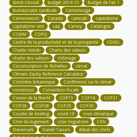
Brest-Litovsk
budget 2014-15
Budget de l'an 1
bureaucratie syndicale
Camionnage
Camionneurs
Canada
canicule
capitalisme
capitalisme vert
caq
Carney
Catalogne
CCMM
CDPQ
Centre de la productivité et de la prospérité
CEVES
Charlie Hebdo
Charte des valeurs
charte des valeurs
chômage
Circonscription de Richelieu
climat
Climate Equity Reference Calculator
Colombie britannique
Conférence sur le climat
consensus
Convention fiscale
Convoi de la liberté
COP15
COP16
COP21
COP26
COP28
COP29
COP30
Courbe de Keeling
covid-19
crise climatique
Crise du logement
crise migratoire
CSN
Danemark
Daniel Tanuro
débat des chefs