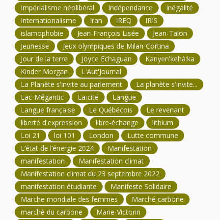
Impérialisme néolibéral
Indépendance
inégalité
Internationalisme
Iran
IREQ
IRIS
islamophobie
Jean-François Lisée
Jean-Talon
Jeunesse
Jeux olympiques de Milan-Cortina
Jour de la terre
Joyce Echaguan
Kanyen'kehà:ka
Kinder Morgan
L'Aut'Journal
La Planète s'invite au parlement
La planète s'invite...
Lac-Mégantic
Laïcité
Langue
Langue française
Le Québécois
Le revenant
liberté d'expression
libre-échange
lithium
Loi 21
loi 101
London
Lutte commune
L’état de l’énergie 2024
Manifestation
manifestation
Manifestation climat
Manifestation climat du 23 septembre 2022
manifestation étudiante
Manifeste Solidaire
Marche mondiale des femmes
Marché carbone
marché du carbone
Marie-Victorin