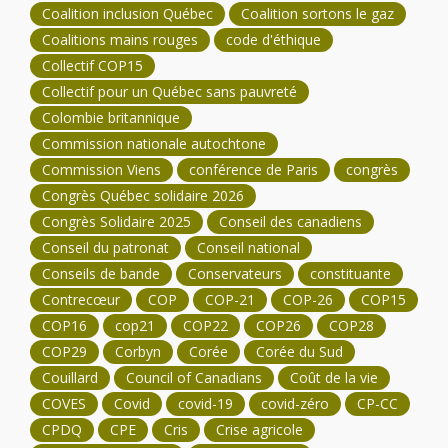
Coalition inclusion Québec
Coalition sortons le gaz
Coalitions mains rouges
code d'éthique
Collectif COP15
Collectif pour un Québec sans pauvreté
Colombie britannique
Commission nationale autochtone
Commission Viens
conférence de Paris
congrès
Congrès Québec solidaire 2026
Congrès Solidaire 2025
Conseil des canadiens
Conseil du patronat
Conseil national
Conseils de bande
Conservateurs
constituante
Contrecœur
COP
COP-21
COP-26
COP15
COP16
cop21
COP22
COP26
COP28
COP29
Corbyn
Corée
Corée du Sud
Couillard
Council of Canadians
Coût de la vie
COVES
Covid
covid-19
covid-zéro
CP-CC
CPDQ
CPE
Cris
Crise agricole