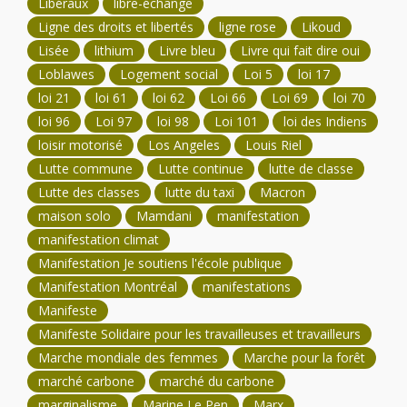
Libéraux
libre-échange
Ligne des droits et libertés
ligne rose
Likoud
Lisée
lithium
Livre bleu
Livre qui fait dire oui
Loblawes
Logement social
Loi 5
loi 17
loi 21
loi 61
loi 62
Loi 66
Loi 69
loi 70
loi 96
Loi 97
loi 98
Loi 101
loi des Indiens
loisir motorisé
Los Angeles
Louis Riel
Lutte commune
Lutte continue
lutte de classe
Lutte des classes
lutte du taxi
Macron
maison solo
Mamdani
manifestation
manifestation climat
Manifestation Je soutiens l'école publique
Manifestation Montréal
manifestations
Manifeste
Manifeste Solidaire pour les travailleuses et travailleurs
Marche mondiale des femmes
Marche pour la forêt
marché carbone
marché du carbone
marginalisme
Marine Le Pen
Marx