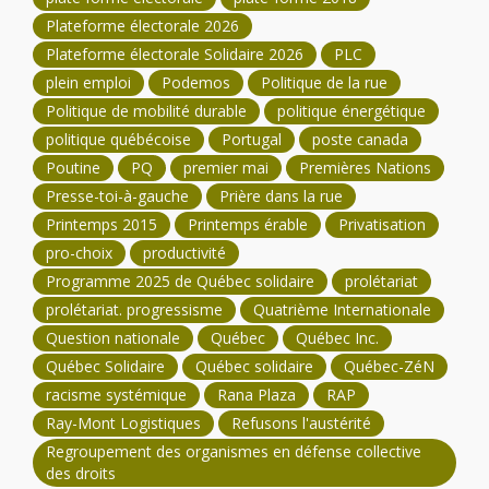
Plateforme électorale 2026
Plateforme électorale Solidaire 2026
PLC
plein emploi
Podemos
Politique de la rue
Politique de mobilité durable
politique énergétique
politique québécoise
Portugal
poste canada
Poutine
PQ
premier mai
Premières Nations
Presse-toi-à-gauche
Prière dans la rue
Printemps 2015
Printemps érable
Privatisation
pro-choix
productivité
Programme 2025 de Québec solidaire
prolétariat
prolétariat. progressisme
Quatrième Internationale
Question nationale
Québec
Québec Inc.
Québec Solidaire
Québec solidaire
Québec-ZéN
racisme systémique
Rana Plaza
RAP
Ray-Mont Logistiques
Refusons l'austérité
Regroupement des organismes en défense collective
des droits