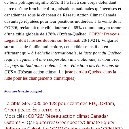
de bois politique signifie 55%. Il l’a fait à son corps défendant
parce qu’une brochette d’organisations nationales québécoises et
canadiennes sous le chapeau de Réseau Action Climat Canada
davantage réputées pour leur positions modérées, à la veille de la
COP26, réclamait une cible interne de 65% comme moyen terme
d’une cible globale de 178% (Oxfam-Québec,
COP26: François
Legault doit faire ses devoirs sur le climat
, 28/10/21). Vulgarisé
sur une seule feuille multicolore, cette cible se justifiait en
affirmant qu’«
à l’échelle internationale, la juste part du Québec
requiert également une coopération internationale, surtout avec
pays du Sud pour soutenir leurs réduction
des émissions de
les
s
GES
» (Réseau action climat,
La juste part du Québec dans la
lutte pour les changements climatiques
).
Pour lire le
texte complet :
La cible GES 2030 de 178 pour cent des FTQ, Oxfam,
Greenpeace. Équiterre, etc
Mots clés :
COP26
/
Réseau action climat Canada
/
Oxfam
/
FTQ
/
Équiterre
/
Greenpeace
/
Climate Equity
Reference Calculator
/
CAQ
/
Québec solidaire
/
CCNUCC
/