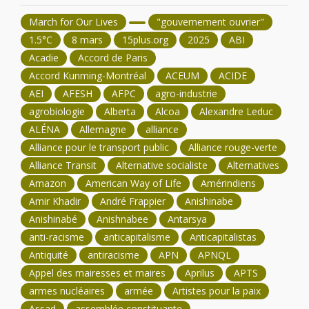
March for Our Lives
"gouvernement ouvrier"
1.5°C
8 mars
15plus.org
2025
ABI
Acadie
Accord de Paris
Accord Kunming-Montréal
ACEUM
ACIDE
AEI
AFESH
AFPC
agro-industrie
agrobiologie
Alberta
Alcoa
Alexandre Leduc
ALÉNA
Allemagne
alliance
Alliance pour le transport public
Alliance rouge-verte
Alliance Transit
Alternative socialiste
Alternatives
Amazon
American Way of Life
Amérindiens
Amir Khadir
André Frappier
Anishinabe
Anishinabé
Anishnabee
Antarsya
anti-racisme
anticapitalisme
Anticapitalistas
Antiquité
antiracisme
APN
APNQL
Appel des mairesses et maires
Aprilus
APTS
armes nucléaires
armée
Artistes pour la paix
Assad
assemblée constituante