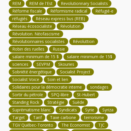
REM
REM de l'Est
Revolutionnary Socialists
Réforme fiscale
Réformisme radical
Réfugié-e
réfugiés
Réseau express bus (REB)
Réseau écosocialiste
Révolution
Révolution. Néofascisme
Révolutionnaires socialistes
Révoluttion
Robin des ruelles
Russie
salaire minimum de 15 $
salaire minimum de 15$
sciences
SEVPM
Skouries
Sobriété énergétique
Socialist Project
Socialist Voice
Soin et lien
Solidaires pour la démocratie interne
sondages
Sortir du pétrole
SPQ-libre
St-Hubert
Standing Rock
Stratégie
Suède
Suprématisme blanc
Syndicats
Syrie
Syriza
Target
Tarif
Taxe carbone
terrorisme
TGV Québec-Toronto
The Economist
TJC