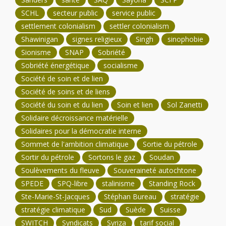
SCHL
secteur public
service public
settlement colonialism
settler colonialism
Shawinigan
signes religieux
Singh
sinophobie
Sionisme
SNAP
Sobriété
Sobriété énergétique
socialisme
Société de soin et de lien
Société de soins et de liens
Société du soin et du lien
Soin et lien
Sol Zanetti
Solidaire décroissance matérielle
Solidaires pour la démocratie interne
Sommet de l'ambition climatique
Sortie du pétrole
Sortir du pétrole
Sortons le gaz
Soudan
Soulèvements du fleuve
Souveraineté autochtone
SPEDE
SPQ-libre
stalinisme
Standing Rock
Ste-Marie-St-Jacques
Stéphan Bureau
stratégie
stratégie climatique
Sud
Suède
Suisse
SWITCH
Syndicats
Syriza
tarif social