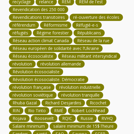
recyclage
relance
REM
REM de l'est
Revendication des 250 000
Revendications transitoires
ré-ouverture des écoles
référendum
Réformisme
Réfugié-e-s
réfugiés
Régime forestier
Républicains
Réseau action climat Canada
Réseau de la rue
Réseau européen de solidarité avec l’Ukraine
Réseau écosocialiste
Réseau militant intersyndical
révolution
révolution allemande
Révolution écosocialiste
Révolution écosocialiste. Démocratie
révolution française
révolution industrielle
révolution soviétique
révolution tranquille
Rhuba Gazal
Richard Desjardins
Ricochet
RIN
Rio Tinto
RMÉ
Robert Lochhead
Rojava
Roosevelt
RQIC
Russie
RVHQ
Salaire minimum
salaire minimum de 15$ l'heure
Sanders
santé
SAQ
Sayona
SCFP