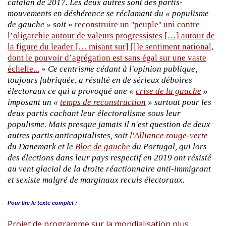
catalan de 2017. Les deux autres sont des partis-
mouvements en déshérence se réclamant du « populisme
de gauche » soit
«
reconstruire un ''peuple'' uni contre
l’oligarchie autour de valeurs progressistes […] autour de
la figure du leader [… misant sur] [l]e sentiment national,
dont le pouvoir d’agrégation est sans égal sur une vaste
échelle...
»
Ce centrisme cédant à l'opinion publique,
toujours fabriquée, a résulté en de sérieux déboires
électoraux ce qui a provoqué une «
crise de la gauche
»
imposant un «
temps de reconstruction
» surtout pour les
deux partis cachant leur électoralisme sous leur
populisme. Mais presque jamais il n'est question de deux
autres partis anticapitalistes, soit
l'Alliance rouge-verte
du Danemark et le
Bloc de gauche
du Portugal, qui lors
des élections dans leur pays respectif en 2019 ont résisté
au vent glacial de la droite réactionnaire anti-immigrant
et sexiste malgré de marginaux reculs électoraux.
Pour lire le
texte complet :
Projet de programme sur la mondialisation plus