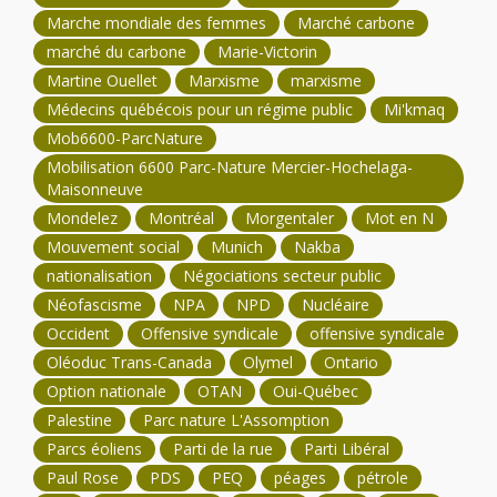
Marche mondiale des femmes
Marché carbone
marché du carbone
Marie-Victorin
Martine Ouellet
Marxisme
marxisme
Médecins québécois pour un régime public
Mi'kmaq
Mob6600-ParcNature
Mobilisation 6600 Parc-Nature Mercier-Hochelaga-
Maisonneuve
Mondelez
Montréal
Morgentaler
Mot en N
Mouvement social
Munich
Nakba
nationalisation
Négociations secteur public
Néofascisme
NPA
NPD
Nucléaire
Occident
Offensive syndicale
offensive syndicale
Oléoduc Trans-Canada
Olymel
Ontario
Option nationale
OTAN
Oui-Québec
Palestine
Parc nature L'Assomption
Parcs éoliens
Parti de la rue
Parti Libéral
Paul Rose
PDS
PEQ
péages
pétrole