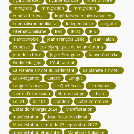
Hydro-Québec
hydroélectricité
Idle no more
immigrant
immigration
Immigration
Impératif français
impérialisme minier canadien
Impérialisme néolibéral
Indépendance
inégalité
Internationalisme
Iran
IREQ
IRIS
islamophobie
Jean-François Lisée
Jean-Talon
Jeunesse
Jeux olympiques de Milan-Cortina
Jour de la terre
Joyce Echaguan
Kanyen'kehà:ka
Kinder Morgan
L'Aut'Journal
La Planète s'invite au parlement
La planète s'invite...
Lac-Mégantic
Laïcité
Langue
Langue française
Le Québécois
Le revenant
liberté d'expression
libre-échange
lithium
Loi 21
loi 101
London
Lutte commune
L’état de l’énergie 2024
Manifestation
manifestation
Manifestation climat
Manifestation climat du 23 septembre 2022
manifestation étudiante
Manifeste Solidaire