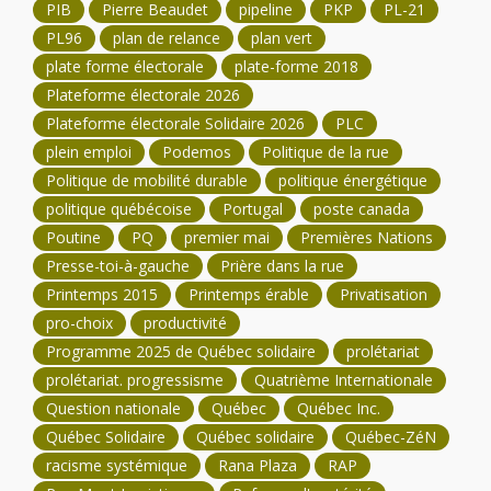
PIB
Pierre Beaudet
pipeline
PKP
PL-21
PL96
plan de relance
plan vert
plate forme électorale
plate-forme 2018
Plateforme électorale 2026
Plateforme électorale Solidaire 2026
PLC
plein emploi
Podemos
Politique de la rue
Politique de mobilité durable
politique énergétique
politique québécoise
Portugal
poste canada
Poutine
PQ
premier mai
Premières Nations
Presse-toi-à-gauche
Prière dans la rue
Printemps 2015
Printemps érable
Privatisation
pro-choix
productivité
Programme 2025 de Québec solidaire
prolétariat
prolétariat. progressisme
Quatrième Internationale
Question nationale
Québec
Québec Inc.
Québec Solidaire
Québec solidaire
Québec-ZéN
racisme systémique
Rana Plaza
RAP