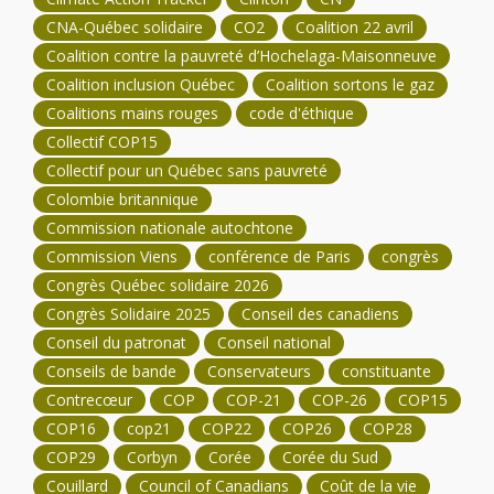
CNA-Québec solidaire
CO2
Coalition 22 avril
Coalition contre la pauvreté d’Hochelaga-Maisonneuve
Coalition inclusion Québec
Coalition sortons le gaz
Coalitions mains rouges
code d'éthique
Collectif COP15
Collectif pour un Québec sans pauvreté
Colombie britannique
Commission nationale autochtone
Commission Viens
conférence de Paris
congrès
Congrès Québec solidaire 2026
Congrès Solidaire 2025
Conseil des canadiens
Conseil du patronat
Conseil national
Conseils de bande
Conservateurs
constituante
Contrecœur
COP
COP-21
COP-26
COP15
COP16
cop21
COP22
COP26
COP28
COP29
Corbyn
Corée
Corée du Sud
Couillard
Council of Canadians
Coût de la vie