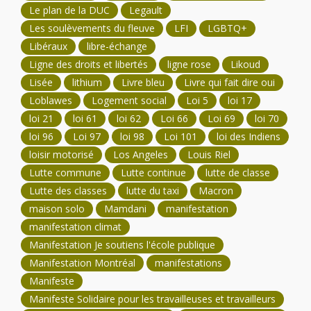
Le plan de la DUC
Legault
Les soulèvements du fleuve
LFI
LGBTQ+
Libéraux
libre-échange
Ligne des droits et libertés
ligne rose
Likoud
Lisée
lithium
Livre bleu
Livre qui fait dire oui
Loblawes
Logement social
Loi 5
loi 17
loi 21
loi 61
loi 62
Loi 66
Loi 69
loi 70
loi 96
Loi 97
loi 98
Loi 101
loi des Indiens
loisir motorisé
Los Angeles
Louis Riel
Lutte commune
Lutte continue
lutte de classe
Lutte des classes
lutte du taxi
Macron
maison solo
Mamdani
manifestation
manifestation climat
Manifestation Je soutiens l'école publique
Manifestation Montréal
manifestations
Manifeste
Manifeste Solidaire pour les travailleuses et travailleurs