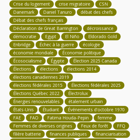
Crise du logement
crise migratoire
CSN
Danemark
Daniel Tanuro
débat des chefs
Débat des chefs français
Déclaration de Great Barrington
décroissance
démocratie
Egypt
El Niño
Eldorado Gold
Enbridge
Échec à la guerre
écologie
économie mondiale
Économie politique
Écosocialisme
Égypte
Élection 2025 Canada
Élections
élections
élections 2014
élections canadiennes 2019
élections fédérales 2015
Élections fédérales 2025
Élections Québec 2022
Électrolux
Énergies renouvelables
étalement urbain
États-Unis
Étudiant
Événements d'octobre 1970
FAE
FAO
Fatima Houda-Pepin
femme
Femmes de diverses origines
Feux de forêt
FFQ
filière batterie
finances publiques
financiarisation