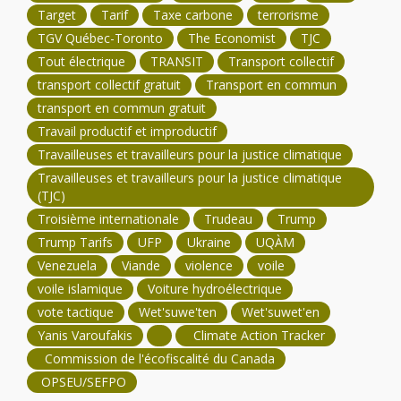
Target
Tarif
Taxe carbone
terrorisme
TGV Québec-Toronto
The Economist
TJC
Tout électrique
TRANSIT
Transport collectif
transport collectif gratuit
Transport en commun
transport en commun gratuit
Travail productif et improductif
Travailleuses et travailleurs pour la justice climatique
Travailleuses et travailleurs pour la justice climatique
(TJC)
Troisième internationale
Trudeau
Trump
Trump Tarifs
UFP
Ukraine
UQÀM
Venezuela
Viande
violence
voile
voile islamique
Voiture hydroélectrique
vote tactique
Wet'suwe'ten
Wet'suwet'en
Yanis Varoufakis
Climate Action Tracker
Commission de l'écofiscalité du Canada
OPSEU/SEFPO