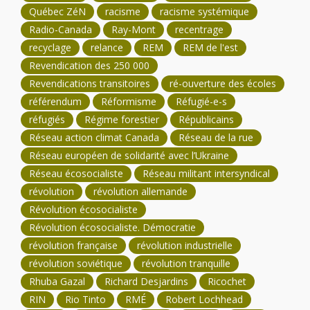
Québec ZéN
racisme
racisme systémique
Radio-Canada
Ray-Mont
recentrage
recyclage
relance
REM
REM de l'est
Revendication des 250 000
Revendications transitoires
ré-ouverture des écoles
référendum
Réformisme
Réfugié-e-s
réfugiés
Régime forestier
Républicains
Réseau action climat Canada
Réseau de la rue
Réseau européen de solidarité avec l’Ukraine
Réseau écosocialiste
Réseau militant intersyndical
révolution
révolution allemande
Révolution écosocialiste
Révolution écosocialiste. Démocratie
révolution française
révolution industrielle
révolution soviétique
révolution tranquille
Rhuba Gazal
Richard Desjardins
Ricochet
RIN
Rio Tinto
RMÉ
Robert Lochhead