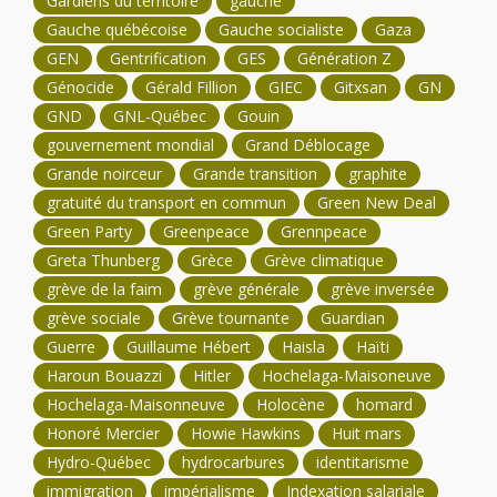
Gardiens du territoire
gauche
Gauche québécoise
Gauche socialiste
Gaza
GEN
Gentrification
GES
Génération Z
Génocide
Gérald Fillion
GIEC
Gitxsan
GN
GND
GNL-Québec
Gouin
gouvernement mondial
Grand Déblocage
Grande noirceur
Grande transition
graphite
gratuité du transport en commun
Green New Deal
Green Party
Greenpeace
Grennpeace
Greta Thunberg
Grèce
Grève climatique
grève de la faim
grève générale
grève inversée
grève sociale
Grève tournante
Guardian
Guerre
Guillaume Hébert
Haisla
Haïti
Haroun Bouazzi
Hitler
Hochelaga-Maisoneuve
Hochelaga-Maisonneuve
Holocène
homard
Honoré Mercier
Howie Hawkins
Huit mars
Hydro-Québec
hydrocarbures
identitarisme
immigration
impérialisme
Indexation salariale