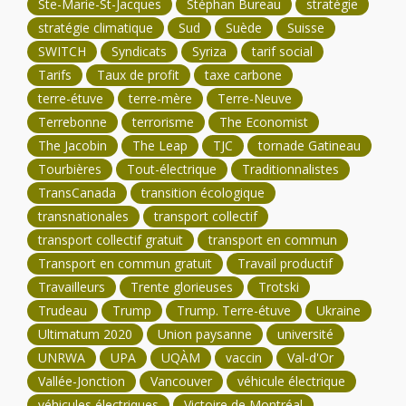
Ste-Marie-St-Jacques
Stéphan Bureau
stratégie
stratégie climatique
Sud
Suède
Suisse
SWITCH
Syndicats
Syriza
tarif social
Tarifs
Taux de profit
taxe carbone
terre-étuve
terre-mère
Terre-Neuve
Terrebonne
terrorisme
The Economist
The Jacobin
The Leap
TJC
tornade Gatineau
Tourbières
Tout-électrique
Traditionnalistes
TransCanada
transition écologique
transnationales
transport collectif
transport collectif gratuit
transport en commun
Transport en commun gratuit
Travail productif
Travailleurs
Trente glorieuses
Trotski
Trudeau
Trump
Trump. Terre-étuve
Ukraine
Ultimatum 2020
Union paysanne
université
UNRWA
UPA
UQÀM
vaccin
Val-d'Or
Vallée-Jonction
Vancouver
véhicule électrique
véhicules électriques
Victoire de Montréal