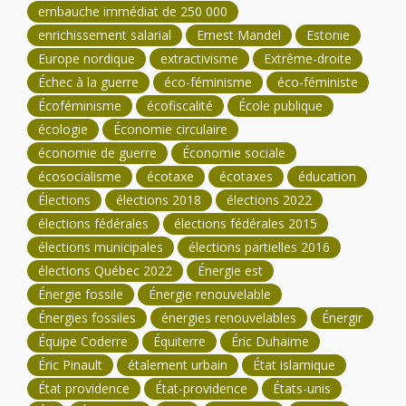
embauche immédiat de 250 000
enrichissement salarial
Ernest Mandel
Estonie
Europe nordique
extractivisme
Extrême-droite
Échec à la guerre
éco-féminisme
éco-féministe
Écoféminisme
écofiscalité
École publique
écologie
Économie circulaire
économie de guerre
Économie sociale
écosocialisme
écotaxe
écotaxes
éducation
Élections
élections 2018
élections 2022
élections fédérales
élections fédérales 2015
élections municipales
élections partielles 2016
élections Québec 2022
Énergie est
Énergie fossile
Énergie renouvelable
Énergies fossiles
énergies renouvelables
Énergir
Équipe Coderre
Équiterre
Éric Duhaime
Éric Pinault
étalement urbain
État islamique
État providence
État-providence
États-unis