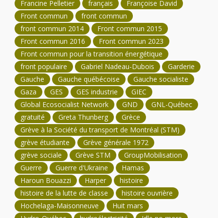
Francine Pelletier
français
Françoise David
Front commun
front commun
front commun 2014
Front commun 2015
Front commun 2016
Front commun 2023
Front commun pour la transition énergétique
front populaire
Gabriel Nadeau-Dubois
Garderie
Gauche
Gauche québécoise
Gauche socialiste
Gaza
GES
GES industrie
GIEC
Global Ecosocialist Network
GND
GNL-Québec
gratuité
Greta Thunberg
Grèce
Grève à la Société du transport de Montréal (STM)
grève étudiante
Grève générale 1972
grève sociale
Grève STM
GroupMobilisation
Guerre
Guerre d'Ukraine
Hamas
Haroun Bouazzi
Harper
histoire
histoire de la lutte de classe
histoire ouvrière
Hochelaga-Maisonneuve
Huit mars