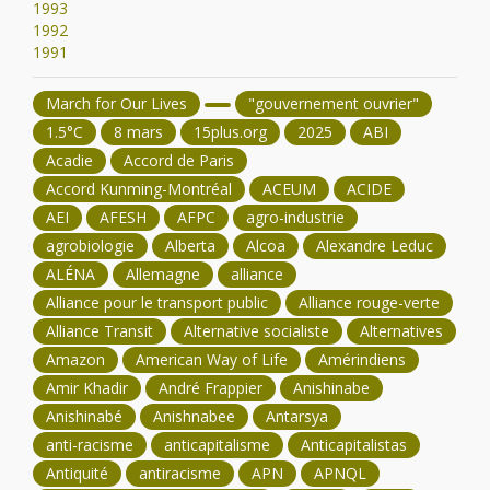
1993
1992
1991
March for Our Lives
"gouvernement ouvrier"
1.5°C
8 mars
15plus.org
2025
ABI
Acadie
Accord de Paris
Accord Kunming-Montréal
ACEUM
ACIDE
AEI
AFESH
AFPC
agro-industrie
agrobiologie
Alberta
Alcoa
Alexandre Leduc
ALÉNA
Allemagne
alliance
Alliance pour le transport public
Alliance rouge-verte
Alliance Transit
Alternative socialiste
Alternatives
Amazon
American Way of Life
Amérindiens
Amir Khadir
André Frappier
Anishinabe
Anishinabé
Anishnabee
Antarsya
anti-racisme
anticapitalisme
Anticapitalistas
Antiquité
antiracisme
APN
APNQL