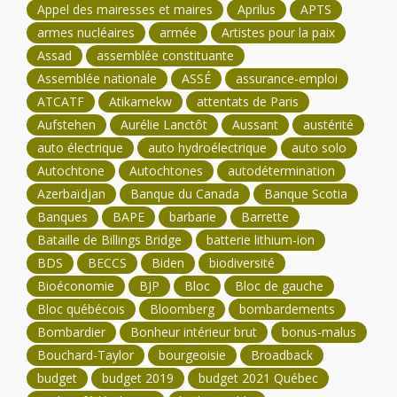
Appel des mairesses et maires
Aprilus
APTS
armes nucléaires
armée
Artistes pour la paix
Assad
assemblée constituante
Assemblée nationale
ASSÉ
assurance-emploi
ATCATF
Atikamekw
attentats de Paris
Aufstehen
Aurélie Lanctôt
Aussant
austérité
auto électrique
auto hydroélectrique
auto solo
Autochtone
Autochtones
autodétermination
Azerbaïdjan
Banque du Canada
Banque Scotia
Banques
BAPE
barbarie
Barrette
Bataille de Billings Bridge
batterie lithium-ion
BDS
BECCS
Biden
biodiversité
Bioéconomie
BJP
Bloc
Bloc de gauche
Bloc québécois
Bloomberg
bombardements
Bombardier
Bonheur intérieur brut
bonus-malus
Bouchard-Taylor
bourgeoisie
Broadback
budget
budget 2019
budget 2021 Québec