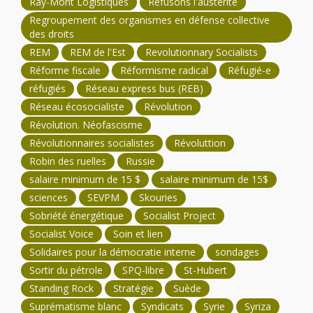
Ray-Mont Logistiques
Refusons l'austérité
Regroupement des organismes en défense collective
des droits
REM
REM de l'Est
Revolutionnary Socialists
Réforme fiscale
Réformisme radical
Réfugié-e
réfugiés
Réseau express bus (REB)
Réseau écosocialiste
Révolution
Révolution. Néofascisme
Révolutionnaires socialistes
Révoluttion
Robin des ruelles
Russie
salaire minimum de 15 $
salaire minimum de 15$
sciences
SEVPM
Skouries
Sobriété énergétique
Socialist Project
Socialist Voice
Soin et lien
Solidaires pour la démocratie interne
sondages
Sortir du pétrole
SPQ-libre
St-Hubert
Standing Rock
Stratégie
Suède
Suprématisme blanc
Syndicats
Syrie
Syriza