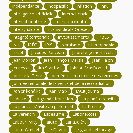
indépendance
Indopacific
inflation
Innu
Intelligence artificielle
Internationale
Internationalisme
Intersectionnalité
Intersyndicale
Intersyndicale Québec
Intégrité territoriale
Investissements
IPBES
Irak
IRÉC
IRIS
islamisme
islamophobie
Israël
Jacques Parizeau
Je protège mon école
Jean Dorion
Jean-François Delisle
Jean-Talon
jeunesse
Jim Stanford
John A. MacDonald
Jour de la Terre
Journée internationale des femmes
Journée nationale de la vérité et de la réconciliation
Kanien’kehá:ka
Karl Marx
L'Aut'Journal
L'Autre
La grande transition
La planète s'invite
La planète s'invite au parlement
La Presse
La Vérendry
Labeaume
Labor Notes
Labour Party
laïcité
Lanaudière
Laure Waridel
Le Devoir
Le grand déblocage