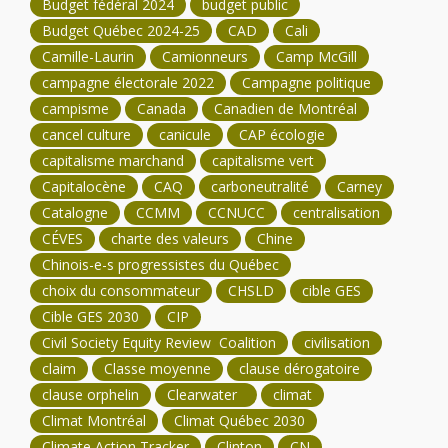
Budget fédéral 2024
budget public
Budget Québec 2024-25
CAD
Cali
Camille-Laurin
Camionneurs
Camp McGill
campagne électorale 2022
Campagne politique
campisme
Canada
Canadien de Montréal
cancel culture
canicule
CAP écologie
capitalisme marchand
capitalisme vert
Capitalocène
CAQ
carboneutralité
Carney
Catalogne
CCMM
CCNUCC
centralisation
CÉVES
charte des valeurs
Chine
Chinois-e-s progressistes du Québec
choix du consommateur
CHSLD
cible GES
Cible GES 2030
CIP
Civil Society Equity Review Coalition
civilisation
claim
Classe moyenne
clause dérogatoire
clause orphelin
Clearwater
climat
Climat Montréal
Climat Québec 2030
Climate Action Tracker
Clinton
CN