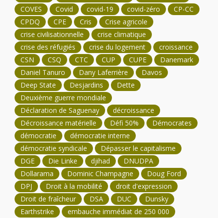
COVES
Covid
covid-19
covid-zéro
CP-CC
CPDQ
CPE
Cris
Crise agricole
crise civilisationnelle
crise climatique
crise des réfugiés
crise du logement
croissance
CSN
CSQ
CTC
CUP
CUPE
Danemark
Daniel Tanuro
Dany Laferrière
Davos
Deep State
Desjardins
Dette
Deuxième guerre mondiale
Déclaration de Saguenay
décroissance
Décroissance matérielle
Défi 50%
Démocrates
démocratie
démocratie interne
démocratie syndicale
Dépasser le capitalisme
DGE
Die Linke
djihad
DNUDPA
Dollarama
Dominic Champagne
Doug Ford
DPJ
Droit à la mobilité
droit d'expression
Droit de fraîcheur
DSA
DUC
Dunsky
Earthstrike
embauche immédiat de 250 000