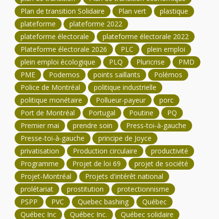
Plan de transition Solidaire
Plan vert
plastique
plateforme
plateforme 2022
plateforme électorale
plateforme électorale 2022
Plateforme électorale 2026
PLC
plein emploi
plein emploi écologique
PLQ
Pluricrise
PMD
PME
Podemos
points saillants
Polémos
Police de Montréal
politique industrielle
politique monétaire
Pollueur-payeur
porc
Port de Montréal
Portugal
Poutine
PQ
Premier mai
prendre soin
Press-toi-à-gauche
Presse-toi-à-gauche
principe de Joyce
privatisation
Production circulaire
productivité
Programme
Projet de loi 69
projet de société
Projet-Montréal
Projets d'intérêt national
prolétariat
prostitution
protectionnisme
PSPP
PVC
Quebec bashing
Québec
Québec Inc
Québec Inc.
Québec solidaire