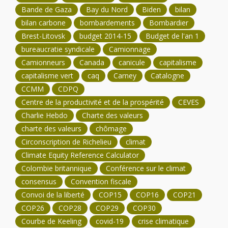
Bande de Gaza
Bay du Nord
Biden
bilan
bilan carbone
bombardements
Bombardier
Brest-Litovsk
budget 2014-15
Budget de l'an 1
bureaucratie syndicale
Camionnage
Camionneurs
Canada
canicule
capitalisme
capitalisme vert
caq
Carney
Catalogne
CCMM
CDPQ
Centre de la productivité et de la prospérité
CEVES
Charlie Hebdo
Charte des valeurs
charte des valeurs
chômage
Circonscription de Richelieu
climat
Climate Equity Reference Calculator
Colombie britannique
Conférence sur le climat
consensus
Convention fiscale
Convoi de la liberté
COP15
COP16
COP21
COP26
COP28
COP29
COP30
Courbe de Keeling
covid-19
crise climatique