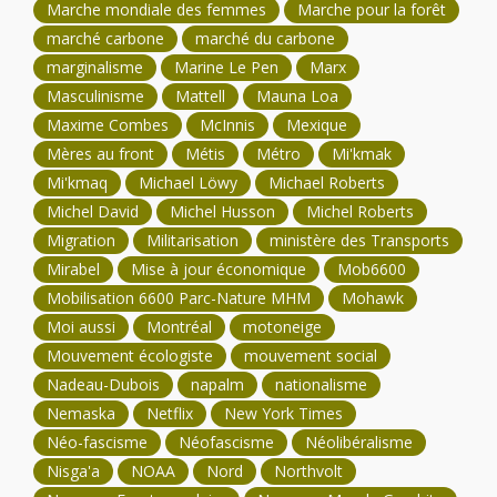
Marche mondiale des femmes
Marche pour la forêt
marché carbone
marché du carbone
marginalisme
Marine Le Pen
Marx
Masculinisme
Mattell
Mauna Loa
Maxime Combes
McInnis
Mexique
Mères au front
Métis
Métro
Mi'kmak
Mi'kmaq
Michael Löwy
Michael Roberts
Michel David
Michel Husson
Michel Roberts
Migration
Militarisation
ministère des Transports
Mirabel
Mise à jour économique
Mob6600
Mobilisation 6600 Parc-Nature MHM
Mohawk
Moi aussi
Montréal
motoneige
Mouvement écologiste
mouvement social
Nadeau-Dubois
napalm
nationalisme
Nemaska
Netflix
New York Times
Néo-fascisme
Néofascisme
Néolibéralisme
Nisga'a
NOAA
Nord
Northvolt