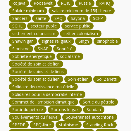
Rojava
Roosevelt
RQIC
Russie
RVHQ
Salaire minimum
salaire minimum de 15$ l'heure
Sanders
santé
SAQ
Sayona
SCFP
SCHL
secteur public
service public
settlement colonialism
settler colonialism
Shawinigan
signes religieux
Singh
sinophobie
Sionisme
SNAP
Sobriété
Sobriété énergétique
socialisme
Société de soin et de lien
Société de soins et de liens
Société du soin et du lien
Soin et lien
Sol Zanetti
Solidaire décroissance matérielle
Solidaires pour la démocratie interne
Sommet de l'ambition climatique
Sortie du pétrole
Sortir du pétrole
Sortons le gaz
Soudan
Soulèvements du fleuve
Souveraineté autochtone
SPEDE
SPQ-libre
stalinisme
Standing Rock