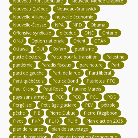
Nouveau Front populaire
Nouveau Monde Graphite
Nouveau Québec
Nouveau-Brunswick
Nouvelle Alliance
nouvelle économie
Nouvelle-Écosse
NPA
NPD
Obama
Offensive syndicale
oléoduc
ONÉ
Ontario
ONU
Option nationale
Orient
OTAN
Ottawa
OUI
Oxfam
pacifisme
pacte électoral
Pacte pour la transition
Palestine
pandémie
Paradis fiscaux
parc nature
Parti
parti de gauche
Parti de la rue
Parti libéral
Parti québécois
Patrick Bond
Patriotes. FTQ
Paul Cliche
Paul Rose
Pauline Marois
pays sans armée
PCC
PCQ
PCU
PDS
Pergélisol
Petit âge glaciaire
PEV
pétrole
pêche
PIB
Pierre Dubuc
Pierre Fitzgibbon
Pivot
PKP
PL10
PL15
Plan d'action 2035
plan de relance
plan de sauvetage
plan de transition
Plan de transition économique