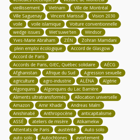
vieillissement
Vietnam
Ville de Montréal
Ville Saguenay
Vincent Marissal
Vision 2030
voile
voile islamique
Voiture conventionnelle
wedge issues
Wet'suwe'ten
Windsor
Yves-Marie Abraham
ZÉN
Zohran Mamdani
plein emploi écologique
Accord de Glasgow
Accord de Paris
Accords de Paris, GIEC, Québec solidaire
AÉCG
Afghanistan
Afrique du Sud
Agression sexuelle
agriculture
agro-industrie
ALÉNA
Algérie
Algonquins
Algonquins du Lac Barrière
Aliments ultratransformés
Allocation universelle
Amazon
Amir Khadir
Andreas Malm
Anishinabé
Anthropocène
anticapitalisme
ASSÉ
ateliers de misère
Atikamekw
Attentats de Paris
austérité
Auto solo
auto solo
Autochtones
avortement