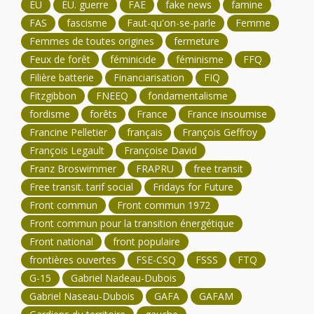
ÉU
ÉU. guerre
FAE
fake news
famine
FAS
fascisme
Faut-qu'on-se-parle
Femme
Femmes de toutes origines
fermeture
Feux de forêt
féminicide
féminisme
FFQ
Filière batterie
Financiarisation
FIQ
Fitzgibbon
FNEEQ
fondamentalisme
fordisme
forêts
France
France insoumise
Francine Pelletier
français
François Geffroy
François Legault
Françoise David
Franz Broswimmer
FRAPRU
free transit
Free transit. tarif social
Fridays for Future
Front commun
Front commun 1972
Front commun pour la transition énergétique
Front national
front populaire
frontières ouvertes
FSE-CSQ
FSSS
FTQ
G-15
Gabriel Nadeau-Dubois
Gabriel Naseau-Dubois
GAFA
GAFAM