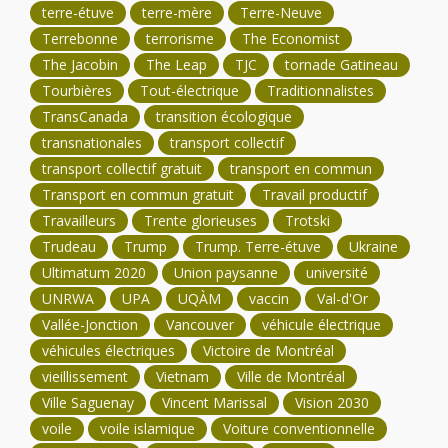
terre-étuve
terre-mère
Terre-Neuve
Terrebonne
terrorisme
The Economist
The Jacobin
The Leap
TJC
tornade Gatineau
Tourbières
Tout-électrique
Traditionnalistes
TransCanada
transition écologique
transnationales
transport collectif
transport collectif gratuit
transport en commun
Transport en commun gratuit
Travail productif
Travailleurs
Trente glorieuses
Trotski
Trudeau
Trump
Trump. Terre-étuve
Ukraine
Ultimatum 2020
Union paysanne
université
UNRWA
UPA
UQÀM
vaccin
Val-d'Or
Vallée-Jonction
Vancouver
véhicule électrique
véhicules électriques
Victoire de Montréal
vieillissement
Vietnam
Ville de Montréal
Ville Saguenay
Vincent Marissal
Vision 2030
voile
voile islamique
Voiture conventionnelle