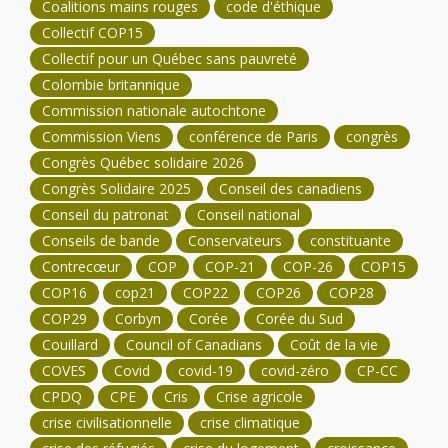
Coalitions mains rouges
code d'éthique
Collectif COP15
Collectif pour un Québec sans pauvreté
Colombie britannique
Commission nationale autochtone
Commission Viens
conférence de Paris
congrès
Congrès Québec solidaire 2026
Congrès Solidaire 2025
Conseil des canadiens
Conseil du patronat
Conseil national
Conseils de bande
Conservateurs
constituante
Contrecœur
COP
COP-21
COP-26
COP15
COP16
cop21
COP22
COP26
COP28
COP29
Corbyn
Corée
Corée du Sud
Couillard
Council of Canadians
Coût de la vie
COVES
Covid
covid-19
covid-zéro
CP-CC
CPDQ
CPE
Cris
Crise agricole
crise civilisationnelle
crise climatique