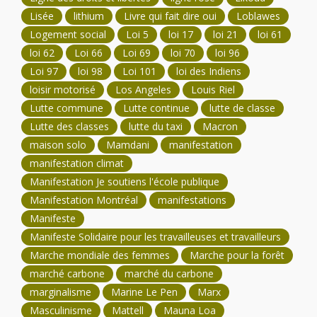
Lisée
lithium
Livre qui fait dire oui
Loblawes
Logement social
Loi 5
loi 17
loi 21
loi 61
loi 62
Loi 66
Loi 69
loi 70
loi 96
Loi 97
loi 98
Loi 101
loi des Indiens
loisir motorisé
Los Angeles
Louis Riel
Lutte commune
Lutte continue
lutte de classe
Lutte des classes
lutte du taxi
Macron
maison solo
Mamdani
manifestation
manifestation climat
Manifestation Je soutiens l'école publique
Manifestation Montréal
manifestations
Manifeste
Manifeste Solidaire pour les travailleuses et travailleurs
Marche mondiale des femmes
Marche pour la forêt
marché carbone
marché du carbone
marginalisme
Marine Le Pen
Marx
Masculinisme
Mattell
Mauna Loa