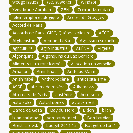
wedge issues
Wet'suwe'ten
Windsor
Yves-Marie Abraham
ZÉN
Zohran Mamdani
plein emploi écologique
Accord de Glasgow
Accord de Paris
Accords de Paris, GIEC, Québec solidaire
AÉCG
Afghanistan
Afrique du Sud
Agression sexuelle
agriculture
agro-industrie
ALÉNA
Algérie
Algonquins
Algonquins du Lac Barrière
Aliments ultratransformés
Allocation universelle
Amazon
Amir Khadir
Andreas Malm
Anishinabé
Anthropocène
anticapitalisme
ASSÉ
ateliers de misère
Atikamekw
Attentats de Paris
austérité
Auto solo
auto solo
Autochtones
avortement
Bande de Gaza
Bay du Nord
Biden
bilan
bilan carbone
bombardements
Bombardier
Brest-Litovsk
budget 2014-15
Budget de l'an 1