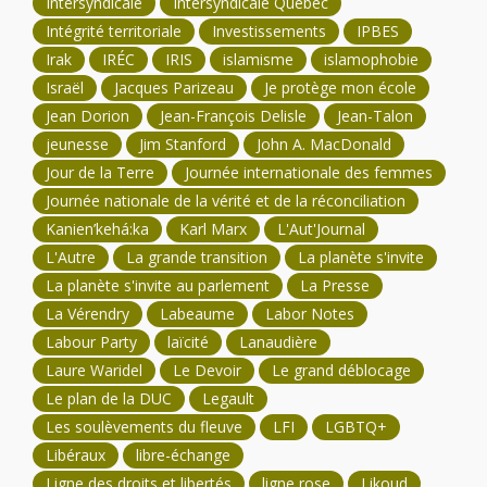
Intersyndicale
Intersyndicale Québec
Intégrité territoriale
Investissements
IPBES
Irak
IRÉC
IRIS
islamisme
islamophobie
Israël
Jacques Parizeau
Je protège mon école
Jean Dorion
Jean-François Delisle
Jean-Talon
jeunesse
Jim Stanford
John A. MacDonald
Jour de la Terre
Journée internationale des femmes
Journée nationale de la vérité et de la réconciliation
Kanien’kehá:ka
Karl Marx
L'Aut'Journal
L'Autre
La grande transition
La planète s'invite
La planète s'invite au parlement
La Presse
La Vérendry
Labeaume
Labor Notes
Labour Party
laïcité
Lanaudière
Laure Waridel
Le Devoir
Le grand déblocage
Le plan de la DUC
Legault
Les soulèvements du fleuve
LFI
LGBTQ+
Libéraux
libre-échange
Ligne des droits et libertés
ligne rose
Likoud