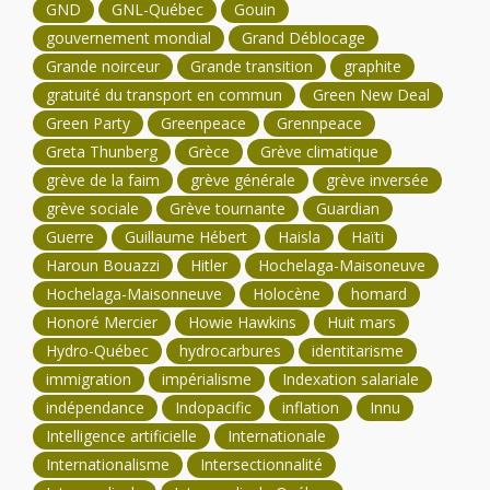
GND
GNL-Québec
Gouin
gouvernement mondial
Grand Déblocage
Grande noirceur
Grande transition
graphite
gratuité du transport en commun
Green New Deal
Green Party
Greenpeace
Grennpeace
Greta Thunberg
Grèce
Grève climatique
grève de la faim
grève générale
grève inversée
grève sociale
Grève tournante
Guardian
Guerre
Guillaume Hébert
Haisla
Haïti
Haroun Bouazzi
Hitler
Hochelaga-Maisoneuve
Hochelaga-Maisonneuve
Holocène
homard
Honoré Mercier
Howie Hawkins
Huit mars
Hydro-Québec
hydrocarbures
identitarisme
immigration
impérialisme
Indexation salariale
indépendance
Indopacific
inflation
Innu
Intelligence artificielle
Internationale
Internationalisme
Intersectionnalité