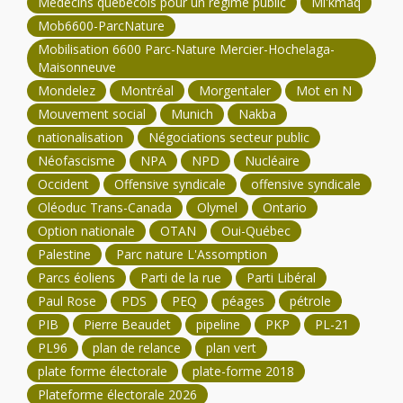
Médecins québécois pour un régime public
Mi'kmaq
Mob6600-ParcNature
Mobilisation 6600 Parc-Nature Mercier-Hochelaga-
Maisonneuve
Mondelez
Montréal
Morgentaler
Mot en N
Mouvement social
Munich
Nakba
nationalisation
Négociations secteur public
Néofascisme
NPA
NPD
Nucléaire
Occident
Offensive syndicale
offensive syndicale
Oléoduc Trans-Canada
Olymel
Ontario
Option nationale
OTAN
Oui-Québec
Palestine
Parc nature L'Assomption
Parcs éoliens
Parti de la rue
Parti Libéral
Paul Rose
PDS
PEQ
péages
pétrole
PIB
Pierre Beaudet
pipeline
PKP
PL-21
PL96
plan de relance
plan vert
plate forme électorale
plate-forme 2018
Plateforme électorale 2026