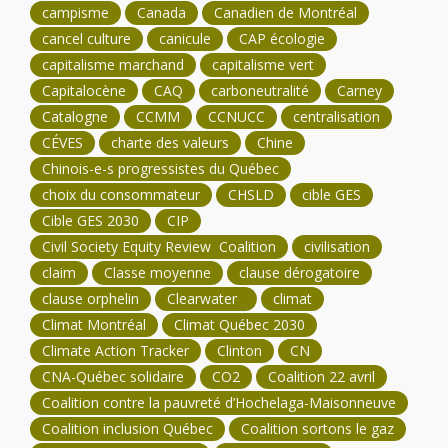
campisme
Canada
Canadien de Montréal
cancel culture
canicule
CAP écologie
capitalisme marchand
capitalisme vert
Capitalocène
CAQ
carboneutralité
Carney
Catalogne
CCMM
CCNUCC
centralisation
CÉVES
charte des valeurs
Chine
Chinois-e-s progressistes du Québec
choix du consommateur
CHSLD
cible GES
Cible GES 2030
CIP
Civil Society Equity Review Coalition
civilisation
claim
Classe moyenne
clause dérogatoire
clause orphelin
Clearwater
climat
Climat Montréal
Climat Québec 2030
Climate Action Tracker
Clinton
CN
CNA-Québec solidaire
CO2
Coalition 22 avril
Coalition contre la pauvreté d’Hochelaga-Maisonneuve
Coalition inclusion Québec
Coalition sortons le gaz