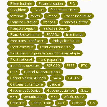
Filière batterie
Financiarisation
FIQ
Fitzgibbon
FNEEQ
fondamentalisme
fordisme
forêts
France
France insoumise
Francine Pelletier
français
François Geffroy
François Legault
Françoise David
Franz Broswimmer
FRAPRU
free transit
Free transit. tarif social
Fridays for Future
Front commun
Front commun 1972
Front commun pour la transition énergétique
Front national
front populaire
frontières ouvertes
FSE-CSQ
FSSS
FTQ
G-15
Gabriel Nadeau-Dubois
Gabriel Naseau-Dubois
GAFA
GAFAM
Gardiens du territoire
gauche
Gauche québécoise
Gauche socialiste
Gaza
GEN
Gentrification
GES
Génération Z
Génocide
Gérald Fillion
GIEC
Gitxsan
GN