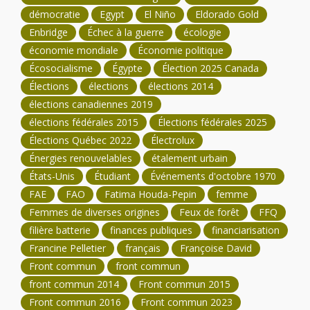
démocratie
Egypt
El Niño
Eldorado Gold
Enbridge
Échec à la guerre
écologie
économie mondiale
Économie politique
Écosocialisme
Égypte
Élection 2025 Canada
Élections
élections
élections 2014
élections canadiennes 2019
élections fédérales 2015
Élections fédérales 2025
Élections Québec 2022
Électrolux
Énergies renouvelables
étalement urbain
États-Unis
Étudiant
Événements d'octobre 1970
FAE
FAO
Fatima Houda-Pepin
femme
Femmes de diverses origines
Feux de forêt
FFQ
filière batterie
finances publiques
financiarisation
Francine Pelletier
français
Françoise David
Front commun
front commun
front commun 2014
Front commun 2015
Front commun 2016
Front commun 2023