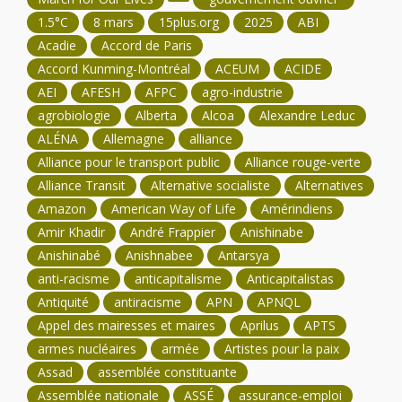
1.5°C
8 mars
15plus.org
2025
ABI
Acadie
Accord de Paris
Accord Kunming-Montréal
ACEUM
ACIDE
AEI
AFESH
AFPC
agro-industrie
agrobiologie
Alberta
Alcoa
Alexandre Leduc
ALÉNA
Allemagne
alliance
Alliance pour le transport public
Alliance rouge-verte
Alliance Transit
Alternative socialiste
Alternatives
Amazon
American Way of Life
Amérindiens
Amir Khadir
André Frappier
Anishinabe
Anishinabé
Anishnabee
Antarsya
anti-racisme
anticapitalisme
Anticapitalistas
Antiquité
antiracisme
APN
APNQL
Appel des mairesses et maires
Aprilus
APTS
armes nucléaires
armée
Artistes pour la paix
Assad
assemblée constituante
Assemblée nationale
ASSÉ
assurance-emploi