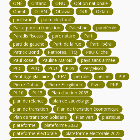
ONÉ
Ontario
ONU
Option nationale
Orient
OTAN
Ottawa
OUI
Oxfam
pacifisme
pacte électoral
Pacte pour la transition
Palestine
pandémie
Paradis fiscaux
parc nature
Parti
parti de gauche
Parti de la rue
Parti libéral
Patrick Bond
Patriotes. FTQ
Paul Cliche
Paul Rose
Pauline Marois
pays sans armée
PCC
PCQ
PCU
PDS
Pergélisol
Petit âge glaciaire
PEV
pétrole
pêche
PIB
Pierre Dubuc
Pierre Fitzgibbon
Pivot
PKP
PL10
PL15
Plan d'action 2035
plan de relance
plan de sauvetage
plan de transition
Plan de transition économique
Plan de transition Solidaire
Plan vert
plastique
plateforme
plateforme 2022
plateforme électorale
plateforme électorale 2022