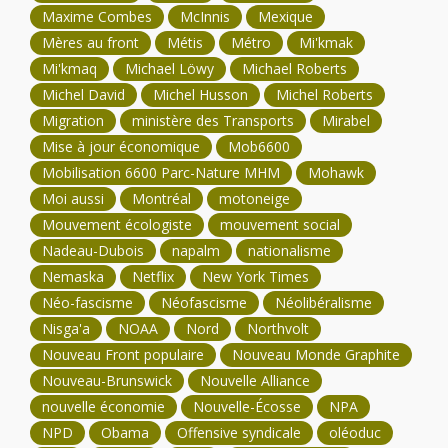
Maxime Combes
McInnis
Mexique
Mères au front
Métis
Métro
Mi'kmak
Mi'kmaq
Michael Löwy
Michael Roberts
Michel David
Michel Husson
Michel Roberts
Migration
ministère des Transports
Mirabel
Mise à jour économique
Mob6600
Mobilisation 6600 Parc-Nature MHM
Mohawk
Moi aussi
Montréal
motoneige
Mouvement écologiste
mouvement social
Nadeau-Dubois
napalm
nationalisme
Nemaska
Netflix
New York Times
Néo-fascisme
Néofascisme
Néolibéralisme
Nisga'a
NOAA
Nord
Northvolt
Nouveau Front populaire
Nouveau Monde Graphite
Nouveau-Brunswick
Nouvelle Alliance
nouvelle économie
Nouvelle-Écosse
NPA
NPD
Obama
Offensive syndicale
oléoduc