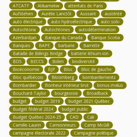
ATCATF
Atikamekw
attentats de Paris
Aufstehen
Aurélie Lanctôt
Aussant
austérité
auto électrique
auto hydroélectrique
auto solo
Autochtone
Autochtones
autodétermination
Azerbaïdjan
Banque du Canada
Banque Scotia
Banques
BAPE
barbarie
Barrette
Bataille de Billings Bridge
batterie lithium-ion
BDS
BECCS
Biden
biodiversité
Bioéconomie
BJP
Bloc
Bloc de gauche
Bloc québécois
Bloomberg
bombardements
Bombardier
Bonheur intérieur brut
bonus-malus
Bouchard-Taylor
bourgeoisie
Broadback
budget
budget 2019
budget 2021 Québec
Budget fédéral 2024
budget public
Budget Québec 2024-25
CAD
Cali
Camille-Laurin
Camionneurs
Camp McGill
campagne électorale 2022
Campagne politique