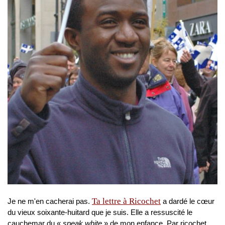
Ta lettre à Ricochet
Je ne m'en cacherai pas.
a dardé le cœur
du vieux soixante-huitard que je suis. Elle a ressuscité le
cauchemar du «
speak white
» de mon enfance. Par ricochet,