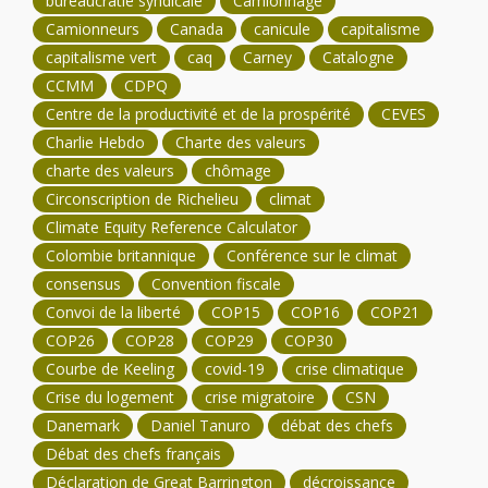
bureaucratie syndicale
Camionnage
Camionneurs
Canada
canicule
capitalisme
capitalisme vert
caq
Carney
Catalogne
CCMM
CDPQ
Centre de la productivité et de la prospérité
CEVES
Charlie Hebdo
Charte des valeurs
charte des valeurs
chômage
Circonscription de Richelieu
climat
Climate Equity Reference Calculator
Colombie britannique
Conférence sur le climat
consensus
Convention fiscale
Convoi de la liberté
COP15
COP16
COP21
COP26
COP28
COP29
COP30
Courbe de Keeling
covid-19
crise climatique
Crise du logement
crise migratoire
CSN
Danemark
Daniel Tanuro
débat des chefs
Débat des chefs français
Déclaration de Great Barrington
décroissance