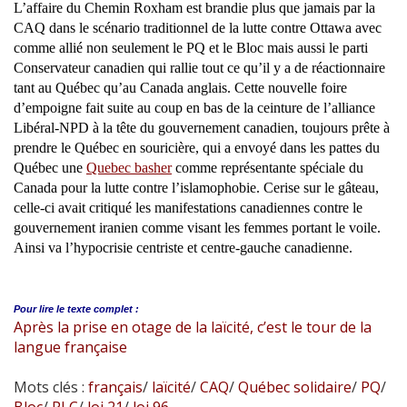
L’affaire du Chemin Roxham est brandie plus que jamais par la
CAQ dans le scénario traditionnel de la lutte contre Ottawa avec
comme allié non seulement le PQ et le Bloc mais aussi le parti
Conservateur canadien qui rallie tout ce qu’il y a de réactionnaire
tant au Québec qu’au Canada anglais. Cette nouvelle foire
d’empoigne fait suite au coup en bas de la ceinture de l’alliance
Libéral-NPD à la tête du gouvernement canadien, toujours prête à
prendre le Québec en souricière, qui a envoyé dans les pattes du
Québec une
Quebec basher
comme représentante spéciale du
Canada pour la lutte contre l’islamophobie. Cerise sur le gâteau,
celle-ci avait critiqué les manifestations canadiennes contre le
gouvernement iranien comme visant les femmes portant le voile.
Ainsi va l’hypocrisie centriste et centre-gauche canadienne.
Pour lire le
texte complet :
Après la prise en otage de la laïcité, c’est le tour de la
langue française
Mots clés :
français
/
laïcité
/
CAQ
/
Québec solidaire
/
PQ
/
Bloc
/
PLC
/
loi 21
/
loi 96