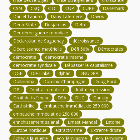
crise des réfugiés
crise du logement
croissance
CSN
CSQ
CTC
CUP
CUPE
Danemark
Daniel Tanuro
Dany Laferrière
Davos
Deep State
Desjardins
Dette
Deuxième guerre mondiale
Déclaration de Saguenay
décroissance
Décroissance matérielle
Défi 50%
Démocrates
démocratie
démocratie interne
démocratie syndicale
Dépasser le capitalisme
DGE
Die Linke
djihad
DNUDPA
Dollarama
Dominic Champagne
Doug Ford
DPJ
Droit à la mobilité
droit d'expression
Droit de fraîcheur
DSA
DUC
Dunsky
Earthstrike
embauche immédiat de 250 000
embauche immédiat de 250 000
enrichissement salarial
Ernest Mandel
Estonie
Europe nordique
extractivisme
Extrême-droite
Échec à la guerre
éco-féminisme
éco-féministe