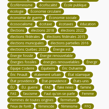
Écoféminisme
écofiscalité
École publique
écologie
Économie circulaire
économie de guerre
Économie sociale
écosocialisme
écotaxe
écotaxes
éducation
Élections
élections 2018
élections 2022
élections fédérales
élections fédérales 2015
élections municipales
élections partielles 2016
élections Québec 2022
Énergie est
Énergie fossile
Énergie renouvelable
Énergies fossiles
énergies renouvelables
Énergir
Équipe Coderre
Équiterre
Éric Duhaime
Éric Pinault
étalement urbain
État islamique
État providence
État-providence
États-unis
ÉU
ÉU. guerre
FAE
fake news
famine
FAS
fascisme
Faut-qu'on-se-parle
Femme
Femmes de toutes origines
fermeture
Feux de forêt
féminicide
féminisme
FFQ