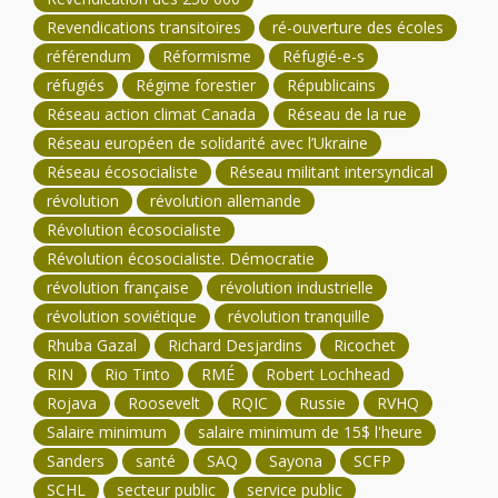
Revendications transitoires
ré-ouverture des écoles
référendum
Réformisme
Réfugié-e-s
réfugiés
Régime forestier
Républicains
Réseau action climat Canada
Réseau de la rue
Réseau européen de solidarité avec l’Ukraine
Réseau écosocialiste
Réseau militant intersyndical
révolution
révolution allemande
Révolution écosocialiste
Révolution écosocialiste. Démocratie
révolution française
révolution industrielle
révolution soviétique
révolution tranquille
Rhuba Gazal
Richard Desjardins
Ricochet
RIN
Rio Tinto
RMÉ
Robert Lochhead
Rojava
Roosevelt
RQIC
Russie
RVHQ
Salaire minimum
salaire minimum de 15$ l'heure
Sanders
santé
SAQ
Sayona
SCFP
SCHL
secteur public
service public