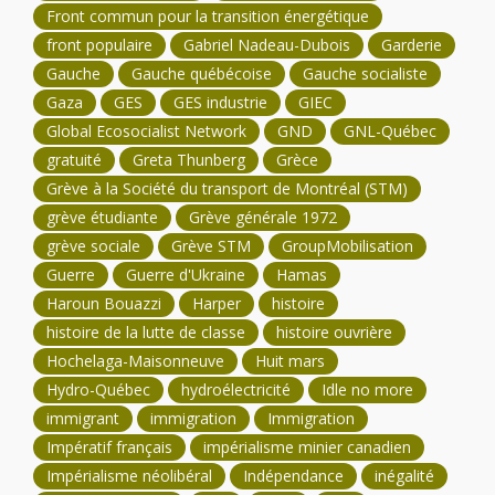
Front commun pour la transition énergétique
front populaire
Gabriel Nadeau-Dubois
Garderie
Gauche
Gauche québécoise
Gauche socialiste
Gaza
GES
GES industrie
GIEC
Global Ecosocialist Network
GND
GNL-Québec
gratuité
Greta Thunberg
Grèce
Grève à la Société du transport de Montréal (STM)
grève étudiante
Grève générale 1972
grève sociale
Grève STM
GroupMobilisation
Guerre
Guerre d'Ukraine
Hamas
Haroun Bouazzi
Harper
histoire
histoire de la lutte de classe
histoire ouvrière
Hochelaga-Maisonneuve
Huit mars
Hydro-Québec
hydroélectricité
Idle no more
immigrant
immigration
Immigration
Impératif français
impérialisme minier canadien
Impérialisme néolibéral
Indépendance
inégalité