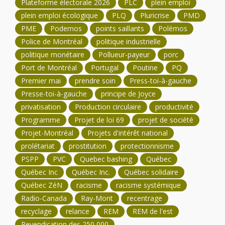
Plateforme électorale 2026
PLC
plein emploi
plein emploi écologique
PLQ
Pluricrise
PMD
PME
Podemos
points saillants
Polémos
Police de Montréal
politique industrielle
politique monétaire
Pollueur-payeur
porc
Port de Montréal
Portugal
Poutine
PQ
Premier mai
prendre soin
Press-toi-à-gauche
Presse-toi-à-gauche
principe de Joyce
privatisation
Production circulaire
productivité
Programme
Projet de loi 69
projet de société
Projet-Montréal
Projets d'intérêt national
prolétariat
prostitution
protectionnisme
PSPP
PVC
Quebec bashing
Québec
Québec Inc
Québec Inc.
Québec solidaire
Québec ZéN
racisme
racisme systémique
Radio-Canada
Ray-Mont
recentrage
recyclage
relance
REM
REM de l'est
Revendication des 250 000