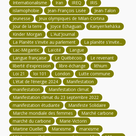
Internationalisme
Iran
IREQ
IRIS
islamophobie
Jean-François Lisée
Jean-Talon
Jeunesse
Jeux olympiques de Milan-Cortina
Jour de la terre
Joyce Echaguan
Kanyen'kehà:ka
Kinder Morgan
L'Aut'Journal
La Planète s'invite au parlement
La planète s'invite...
Lac-Mégantic
Laïcité
Langue
Langue française
Le Québécois
Le revenant
liberté d'expression
libre-échange
lithium
Loi 21
loi 101
London
Lutte commune
L’état de l’énergie 2024
Manifestation
manifestation
Manifestation climat
Manifestation climat du 23 septembre 2022
manifestation étudiante
Manifeste Solidaire
Marche mondiale des femmes
Marché carbone
marché du carbone
Marie-Victorin
Martine Ouellet
Marxisme
marxisme