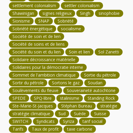
settlement colonialism
settler colonialism
Shawinigan
signes religieux
Singh
sinophobie
Sionisme
SNAP
Sobriété
Sobriété énergétique
socialisme
Société de soin et de lien
Société de soins et de liens
Société du soin et du lien
Soin et lien
Sol Zanetti
Solidaire décroissance matérielle
Solidaires pour la démocratie interne
Sommet de l'ambition climatique
Sortie du pétrole
Sortir du pétrole
Sortons le gaz
Soudan
Soulèvements du fleuve
Souveraineté autochtone
SPEDE
SPQ-libre
stalinisme
Standing Rock
Ste-Marie-St-Jacques
Stéphan Bureau
stratégie
stratégie climatique
Sud
Suède
Suisse
SWITCH
Syndicats
Syriza
tarif social
Tarifs
Taux de profit
taxe carbone