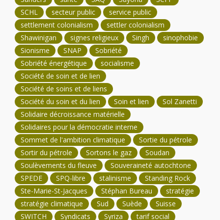
SCHL
secteur public
service public
settlement colonialism
settler colonialism
Shawinigan
signes religieux
Singh
sinophobie
Sionisme
SNAP
Sobriété
Sobriété énergétique
socialisme
Société de soin et de lien
Société de soins et de liens
Société du soin et du lien
Soin et lien
Sol Zanetti
Solidaire décroissance matérielle
Solidaires pour la démocratie interne
Sommet de l'ambition climatique
Sortie du pétrole
Sortir du pétrole
Sortons le gaz
Soudan
Soulèvements du fleuve
Souveraineté autochtone
SPEDE
SPQ-libre
stalinisme
Standing Rock
Ste-Marie-St-Jacques
Stéphan Bureau
stratégie
stratégie climatique
Sud
Suède
Suisse
SWITCH
Syndicats
Syriza
tarif social