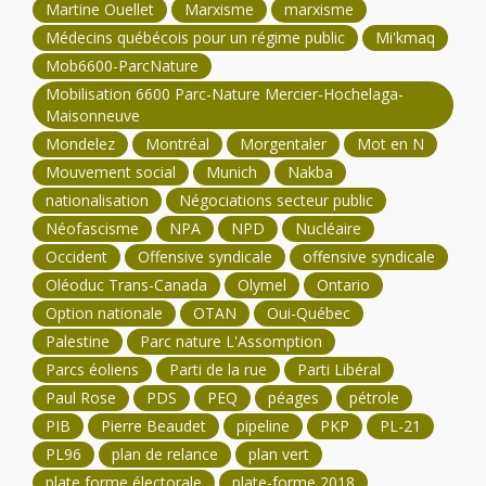
Martine Ouellet
Marxisme
marxisme
Médecins québécois pour un régime public
Mi'kmaq
Mob6600-ParcNature
Mobilisation 6600 Parc-Nature Mercier-Hochelaga-
Maisonneuve
Mondelez
Montréal
Morgentaler
Mot en N
Mouvement social
Munich
Nakba
nationalisation
Négociations secteur public
Néofascisme
NPA
NPD
Nucléaire
Occident
Offensive syndicale
offensive syndicale
Oléoduc Trans-Canada
Olymel
Ontario
Option nationale
OTAN
Oui-Québec
Palestine
Parc nature L'Assomption
Parcs éoliens
Parti de la rue
Parti Libéral
Paul Rose
PDS
PEQ
péages
pétrole
PIB
Pierre Beaudet
pipeline
PKP
PL-21
PL96
plan de relance
plan vert
plate forme électorale
plate-forme 2018