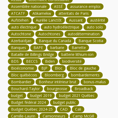
Assemblée nationale
ASSÉ
assurance-emploi
ATCATF
Atikamekw
attentats de Paris
Aufstehen
Aurélie Lanctôt
Aussant
austérité
auto électrique
auto hydroélectrique
auto solo
Autochtone
Autochtones
autodétermination
Azerbaïdjan
Banque du Canada
Banque Scotia
Banques
BAPE
barbarie
Barrette
Bataille de Billings Bridge
batterie lithium-ion
BDS
BECCS
Biden
biodiversité
Bioéconomie
BJP
Bloc
Bloc de gauche
Bloc québécois
Bloomberg
bombardements
Bombardier
Bonheur intérieur brut
bonus-malus
Bouchard-Taylor
bourgeoisie
Broadback
budget
budget 2019
budget 2021 Québec
Budget fédéral 2024
budget public
Budget Québec 2024-25
CAD
Cali
Camille-Laurin
Camionneurs
Camp McGill