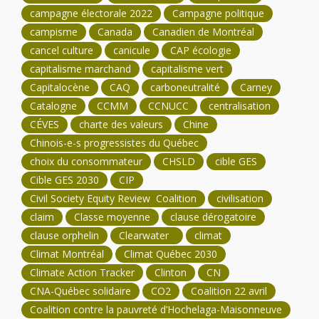
campagne électorale 2022
Campagne politique
campisme
Canada
Canadien de Montréal
cancel culture
canicule
CAP écologie
capitalisme marchand
capitalisme vert
Capitalocène
CAQ
carboneutralité
Carney
Catalogne
CCMM
CCNUCC
centralisation
CÉVES
charte des valeurs
Chine
Chinois-e-s progressistes du Québec
choix du consommateur
CHSLD
cible GES
Cible GES 2030
CIP
Civil Society Equity Review Coalition
civilisation
claim
Classe moyenne
clause dérogatoire
clause orphelin
Clearwater
climat
Climat Montréal
Climat Québec 2030
Climate Action Tracker
Clinton
CN
CNA-Québec solidaire
CO2
Coalition 22 avril
Coalition contre la pauvreté d’Hochelaga-Maisonneuve