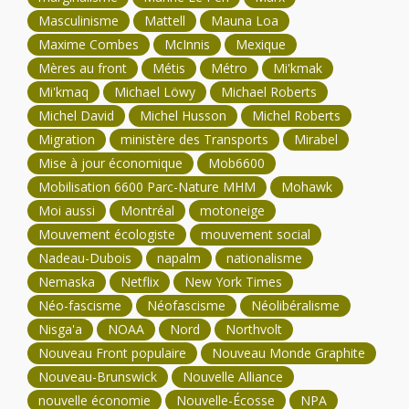
Masculinisme
Mattell
Mauna Loa
Maxime Combes
McInnis
Mexique
Mères au front
Métis
Métro
Mi'kmak
Mi'kmaq
Michael Löwy
Michael Roberts
Michel David
Michel Husson
Michel Roberts
Migration
ministère des Transports
Mirabel
Mise à jour économique
Mob6600
Mobilisation 6600 Parc-Nature MHM
Mohawk
Moi aussi
Montréal
motoneige
Mouvement écologiste
mouvement social
Nadeau-Dubois
napalm
nationalisme
Nemaska
Netflix
New York Times
Néo-fascisme
Néofascisme
Néolibéralisme
Nisga'a
NOAA
Nord
Northvolt
Nouveau Front populaire
Nouveau Monde Graphite
Nouveau-Brunswick
Nouvelle Alliance
nouvelle économie
Nouvelle-Écosse
NPA