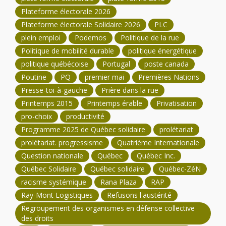
Plateforme électorale 2026
Plateforme électorale Solidaire 2026
PLC
plein emploi
Podemos
Politique de la rue
Politique de mobilité durable
politique énergétique
politique québécoise
Portugal
poste canada
Poutine
PQ
premier mai
Premières Nations
Presse-toi-à-gauche
Prière dans la rue
Printemps 2015
Printemps érable
Privatisation
pro-choix
productivité
Programme 2025 de Québec solidaire
prolétariat
prolétariat. progressisme
Quatrième Internationale
Question nationale
Québec
Québec Inc.
Québec Solidaire
Québec solidaire
Québec-ZéN
racisme systémique
Rana Plaza
RAP
Ray-Mont Logistiques
Refusons l'austérité
Regroupement des organismes en défense collective
des droits