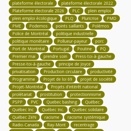
plateforme électorale
plateforme électorale 2022
Plateforme électorale 2026
PLC
plein emploi
plein emploi écologique
PLQ
Pluricrise
PMD
PME
Podemos
points saillants
Polémos
Police de Montréal
politique industrielle
politique monétaire
Pollueur-payeur
porc
Port de Montréal
Portugal
Poutine
PQ
Premier mai
prendre soin
Press-toi-à-gauche
Presse-toi-à-gauche
principe de Joyce
privatisation
Production circulaire
productivité
Programme
Projet de loi 69
projet de société
Projet-Montréal
Projets d'intérêt national
prolétariat
prostitution
protectionnisme
PSPP
PVC
Quebec bashing
Québec
Québec Inc
Québec Inc.
Québec solidaire
Québec ZéN
racisme
racisme systémique
Radio-Canada
Ray-Mont
recentrage