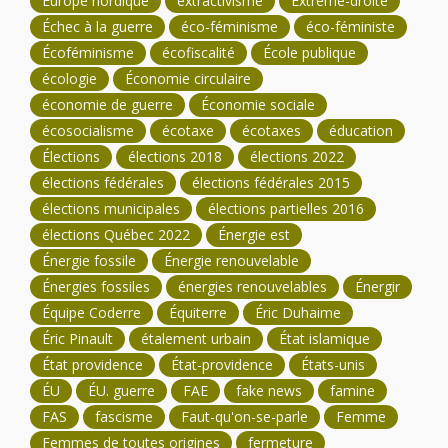
Europe nordique
extractivisme
Extrême-droite
Échec à la guerre
éco-féminisme
éco-féministe
Écoféminisme
écofiscalité
École publique
écologie
Économie circulaire
économie de guerre
Économie sociale
écosocialisme
écotaxe
écotaxes
éducation
Élections
élections 2018
élections 2022
élections fédérales
élections fédérales 2015
élections municipales
élections partielles 2016
élections Québec 2022
Énergie est
Énergie fossile
Énergie renouvelable
Énergies fossiles
énergies renouvelables
Énergir
Équipe Coderre
Équiterre
Éric Duhaime
Éric Pinault
étalement urbain
État islamique
État providence
État-providence
États-unis
ÉU
ÉU. guerre
FAE
fake news
famine
FAS
fascisme
Faut-qu'on-se-parle
Femme
Femmes de toutes origines
fermeture