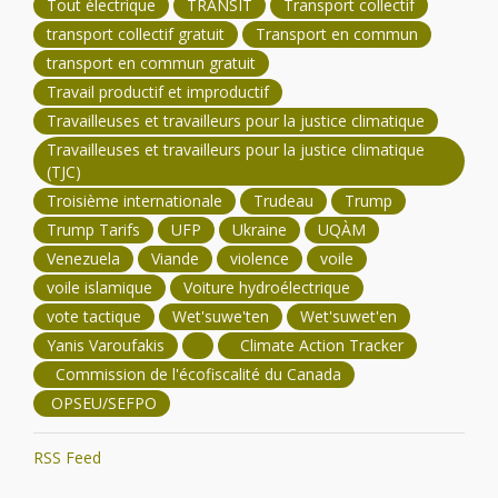
Tout électrique
TRANSIT
Transport collectif
transport collectif gratuit
Transport en commun
transport en commun gratuit
Travail productif et improductif
Travailleuses et travailleurs pour la justice climatique
Travailleuses et travailleurs pour la justice climatique
(TJC)
Troisième internationale
Trudeau
Trump
Trump Tarifs
UFP
Ukraine
UQÀM
Venezuela
Viande
violence
voile
voile islamique
Voiture hydroélectrique
vote tactique
Wet'suwe'ten
Wet'suwet'en
Yanis Varoufakis
Climate Action Tracker
Commission de l'écofiscalité du Canada
OPSEU/SEFPO
RSS Feed