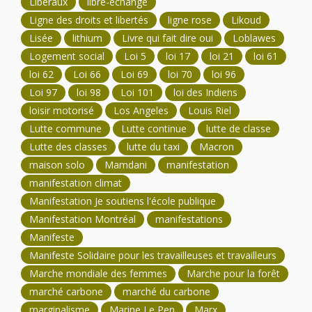
Libéraux
libre-échange
Ligne des droits et libertés
ligne rose
Likoud
Lisée
lithium
Livre qui fait dire oui
Loblawes
Logement social
Loi 5
loi 17
loi 21
loi 61
loi 62
Loi 66
Loi 69
loi 70
loi 96
Loi 97
loi 98
Loi 101
loi des Indiens
loisir motorisé
Los Angeles
Louis Riel
Lutte commune
Lutte continue
lutte de classe
Lutte des classes
lutte du taxi
Macron
maison solo
Mamdani
manifestation
manifestation climat
Manifestation Je soutiens l'école publique
Manifestation Montréal
manifestations
Manifeste
Manifeste Solidaire pour les travailleuses et travailleurs
Marche mondiale des femmes
Marche pour la forêt
marché carbone
marché du carbone
marginalisme
Marine Le Pen
Marx