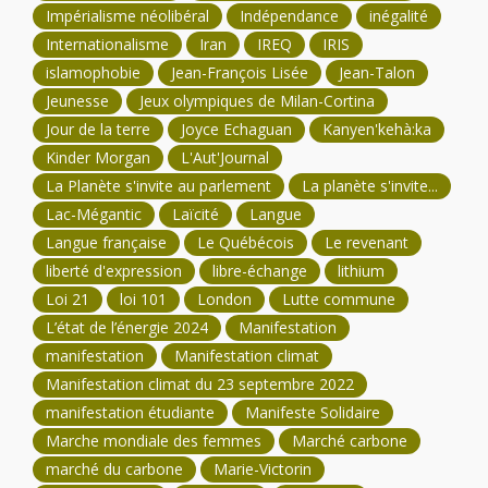
Impérialisme néolibéral
Indépendance
inégalité
Internationalisme
Iran
IREQ
IRIS
islamophobie
Jean-François Lisée
Jean-Talon
Jeunesse
Jeux olympiques de Milan-Cortina
Jour de la terre
Joyce Echaguan
Kanyen'kehà:ka
Kinder Morgan
L'Aut'Journal
La Planète s'invite au parlement
La planète s'invite...
Lac-Mégantic
Laïcité
Langue
Langue française
Le Québécois
Le revenant
liberté d'expression
libre-échange
lithium
Loi 21
loi 101
London
Lutte commune
L’état de l’énergie 2024
Manifestation
manifestation
Manifestation climat
Manifestation climat du 23 septembre 2022
manifestation étudiante
Manifeste Solidaire
Marche mondiale des femmes
Marché carbone
marché du carbone
Marie-Victorin