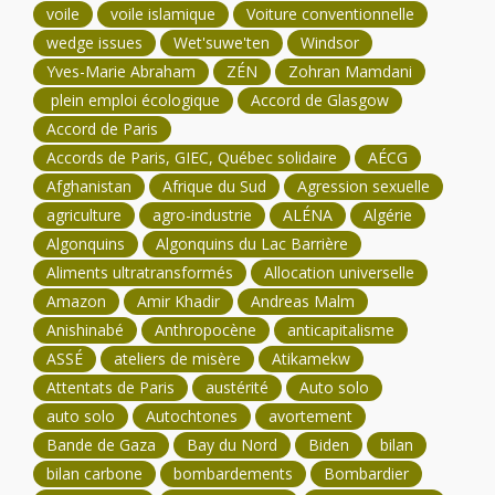
voile
voile islamique
Voiture conventionnelle
wedge issues
Wet'suwe'ten
Windsor
Yves-Marie Abraham
ZÉN
Zohran Mamdani
plein emploi écologique
Accord de Glasgow
Accord de Paris
Accords de Paris, GIEC, Québec solidaire
AÉCG
Afghanistan
Afrique du Sud
Agression sexuelle
agriculture
agro-industrie
ALÉNA
Algérie
Algonquins
Algonquins du Lac Barrière
Aliments ultratransformés
Allocation universelle
Amazon
Amir Khadir
Andreas Malm
Anishinabé
Anthropocène
anticapitalisme
ASSÉ
ateliers de misère
Atikamekw
Attentats de Paris
austérité
Auto solo
auto solo
Autochtones
avortement
Bande de Gaza
Bay du Nord
Biden
bilan
bilan carbone
bombardements
Bombardier