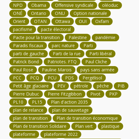
NPD
Obama
Offensive syndicale
oléoduc
ONÉ
Ontario
ONU
Option nationale
Orient
OTAN
Ottawa
OUI
Oxfam
pacifisme
pacte électoral
Pacte pour la transition
Palestine
pandémie
Paradis fiscaux
parc nature
Parti
parti de gauche
Parti de la rue
Parti libéral
Patrick Bond
Patriotes. FTQ
Paul Cliche
Paul Rose
Pauline Marois
pays sans armée
PCC
PCQ
PCU
PDS
Pergélisol
Petit âge glaciaire
PEV
pétrole
pêche
PIB
Pierre Dubuc
Pierre Fitzgibbon
Pivot
PKP
PL10
PL15
Plan d'action 2035
plan de relance
plan de sauvetage
plan de transition
Plan de transition économique
Plan de transition Solidaire
Plan vert
plastique
plateforme
plateforme 2022