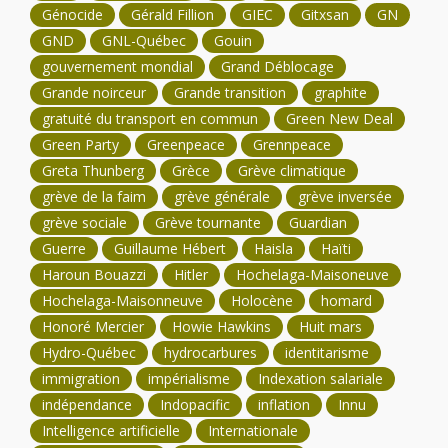
Génocide
Gérald Fillion
GIEC
Gitxsan
GN
GND
GNL-Québec
Gouin
gouvernement mondial
Grand Déblocage
Grande noirceur
Grande transition
graphite
gratuité du transport en commun
Green New Deal
Green Party
Greenpeace
Grennpeace
Greta Thunberg
Grèce
Grève climatique
grève de la faim
grève générale
grève inversée
grève sociale
Grève tournante
Guardian
Guerre
Guillaume Hébert
Haisla
Haïti
Haroun Bouazzi
Hitler
Hochelaga-Maisoneuve
Hochelaga-Maisonneuve
Holocène
homard
Honoré Mercier
Howie Hawkins
Huit mars
Hydro-Québec
hydrocarbures
identitarisme
immigration
impérialisme
Indexation salariale
indépendance
Indopacific
inflation
Innu
Intelligence artificielle
Internationale