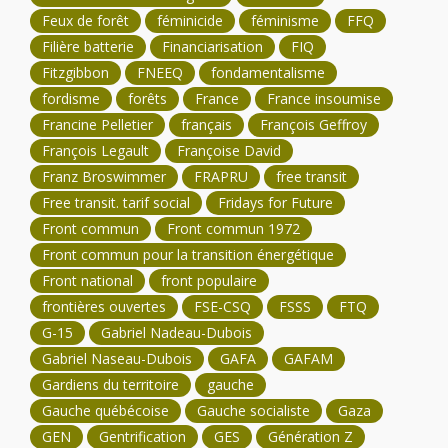
Feux de forêt
féminicide
féminisme
FFQ
Filière batterie
Financiarisation
FIQ
Fitzgibbon
FNEEQ
fondamentalisme
fordisme
forêts
France
France insoumise
Francine Pelletier
français
François Geffroy
François Legault
Françoise David
Franz Broswimmer
FRAPRU
free transit
Free transit. tarif social
Fridays for Future
Front commun
Front commun 1972
Front commun pour la transition énergétique
Front national
front populaire
frontières ouvertes
FSE-CSQ
FSSS
FTQ
G-15
Gabriel Nadeau-Dubois
Gabriel Naseau-Dubois
GAFA
GAFAM
Gardiens du territoire
gauche
Gauche québécoise
Gauche socialiste
Gaza
GEN
Gentrification
GES
Génération Z