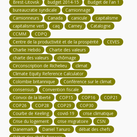
Brest-Litovsk
budget 2014-15
Budget de l'an 1
bureaucratie syndicale
Camionnage
Camionneurs
Canada
canicule
capitalisme
capitalisme vert
caq
Carney
Catalogne
CCMM
CDPQ
Centre de la productivité et de la prospérité
CEVES
Charlie Hebdo
Charte des valeurs
charte des valeurs
chômage
Circonscription de Richelieu
climat
Climate Equity Reference Calculator
Colombie britannique
Conférence sur le climat
consensus
Convention fiscale
Convoi de la liberté
COP15
COP16
COP21
COP26
COP28
COP29
COP30
Courbe de Keeling
covid-19
crise climatique
Crise du logement
crise migratoire
CSN
Danemark
Daniel Tanuro
débat des chefs