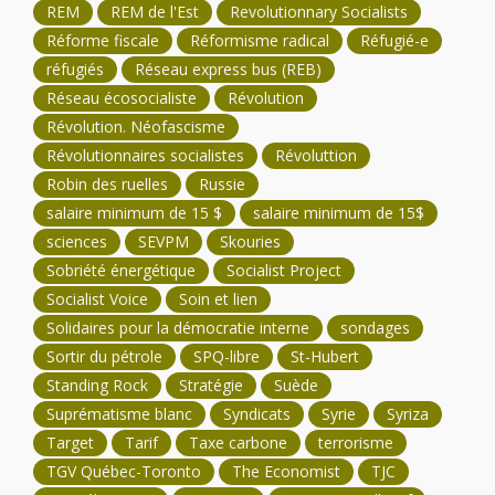
REM
REM de l'Est
Revolutionnary Socialists
Réforme fiscale
Réformisme radical
Réfugié-e
réfugiés
Réseau express bus (REB)
Réseau écosocialiste
Révolution
Révolution. Néofascisme
Révolutionnaires socialistes
Révoluttion
Robin des ruelles
Russie
salaire minimum de 15 $
salaire minimum de 15$
sciences
SEVPM
Skouries
Sobriété énergétique
Socialist Project
Socialist Voice
Soin et lien
Solidaires pour la démocratie interne
sondages
Sortir du pétrole
SPQ-libre
St-Hubert
Standing Rock
Stratégie
Suède
Suprématisme blanc
Syndicats
Syrie
Syriza
Target
Tarif
Taxe carbone
terrorisme
TGV Québec-Toronto
The Economist
TJC