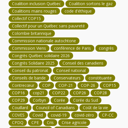
Coalition inclusion Québec
Coalition sortons le gaz
Coalitions mains rouges
code d'éthique
Collectif COP15
Collectif pour un Québec sans pauvreté
Colombie britannique
Commission nationale autochtone
Commission Viens
conférence de Paris
congrès
Congrès Québec solidaire 2026
Congrès Solidaire 2025
Conseil des canadiens
Conseil du patronat
Conseil national
Conseils de bande
Conservateurs
constituante
Contrecœur
COP
COP-21
COP-26
COP15
COP16
cop21
COP22
COP26
COP28
COP29
Corbyn
Corée
Corée du Sud
Couillard
Council of Canadians
Coût de la vie
COVES
Covid
covid-19
covid-zéro
CP-CC
CPDQ
CPE
Cris
Crise agricole