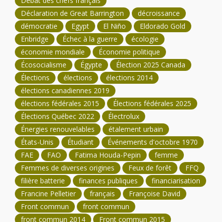
Débat des chefs français
Déclaration de Great Barrington
décroissance
démocratie
Egypt
El Niño
Eldorado Gold
Enbridge
Échec à la guerre
écologie
économie mondiale
Économie politique
Écosocialisme
Égypte
Élection 2025 Canada
Élections
élections
élections 2014
élections canadiennes 2019
élections fédérales 2015
Élections fédérales 2025
Élections Québec 2022
Électrolux
Énergies renouvelables
étalement urbain
États-Unis
Étudiant
Événements d'octobre 1970
FAE
FAO
Fatima Houda-Pepin
femme
Femmes de diverses origines
Feux de forêt
FFQ
filière batterie
finances publiques
financiarisation
Francine Pelletier
français
Françoise David
Front commun
front commun
front commun 2014
Front commun 2015