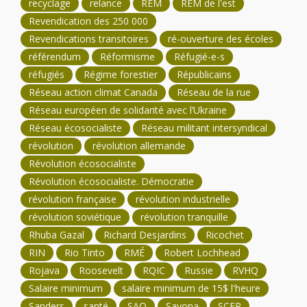
recyclage
relance
REM
REM de l'est
Revendication des 250 000
Revendications transitoires
ré-ouverture des écoles
référendum
Réformisme
Réfugié-e-s
réfugiés
Régime forestier
Républicains
Réseau action climat Canada
Réseau de la rue
Réseau européen de solidarité avec l’Ukraine
Réseau écosocialiste
Réseau militant intersyndical
révolution
révolution allemande
Révolution écosocialiste
Révolution écosocialiste. Démocratie
révolution française
révolution industrielle
révolution soviétique
révolution tranquille
Rhuba Gazal
Richard Desjardins
Ricochet
RIN
Rio Tinto
RMÉ
Robert Lochhead
Rojava
Roosevelt
RQIC
Russie
RVHQ
Salaire minimum
salaire minimum de 15$ l'heure
Sanders
santé
SAQ
Sayona
SCFP