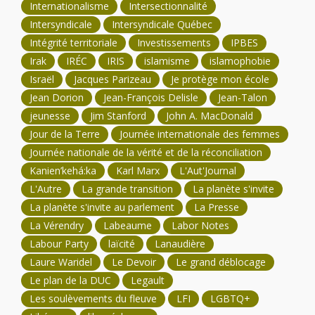
Internationalisme
Intersectionnalité
Intersyndicale
Intersyndicale Québec
Intégrité territoriale
Investissements
IPBES
Irak
IRÉC
IRIS
islamisme
islamophobie
Israël
Jacques Parizeau
Je protège mon école
Jean Dorion
Jean-François Delisle
Jean-Talon
jeunesse
Jim Stanford
John A. MacDonald
Jour de la Terre
Journée internationale des femmes
Journée nationale de la vérité et de la réconciliation
Kanien’kehá:ka
Karl Marx
L'Aut'Journal
L'Autre
La grande transition
La planète s'invite
La planète s'invite au parlement
La Presse
La Vérendry
Labeaume
Labor Notes
Labour Party
laïcité
Lanaudière
Laure Waridel
Le Devoir
Le grand déblocage
Le plan de la DUC
Legault
Les soulèvements du fleuve
LFI
LGBTQ+