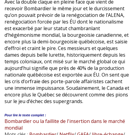
Avec la double claque en pleine face que vient de
recevoir Bombardier le même jour et le durcissement
qu’on pouvait prévoir de la renégociation de l’ALENA,
renégociation forcée par les ÉU dont le nationalisme
est exacerbé par leur statut chambranlant
d’hégémonisme mondial, la bourgeoisie canadienne, et
encore plus la demi-bourgeoisie québécoise, est saisie
d’effroi et craint le pire. Ces messieurs et quelques
dames depuis belle lurette, historiquement depuis les
temps coloniaux, ont misé sur le marché global ce qui
aujourd’hui signifie que près de 40% de la production
nationale québécoise est exportée aux ÉU. On sent que
les cris d’orfraie des porte-parole affairistes cachent
une immense impuissance. Soudainement, le Canada et
encore plus le Québec se découvrent comme des pions
sur le jeu d’échec des supergrands.
Pour lire le
texte complet :
Bombardier ou la faillite de l'insertion dans le marché
mondial
Mots clés :
Bombardier
/
Netflix
/
GAFA
/
libre-échange
/