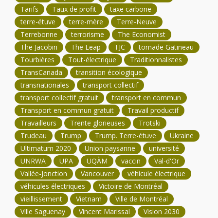
Tarifs
Taux de profit
taxe carbone
terre-étuve
terre-mère
Terre-Neuve
Terrebonne
terrorisme
The Economist
The Jacobin
The Leap
TJC
tornade Gatineau
Tourbières
Tout-électrique
Traditionnalistes
TransCanada
transition écologique
transnationales
transport collectif
transport collectif gratuit
transport en commun
Transport en commun gratuit
Travail productif
Travailleurs
Trente glorieuses
Trotski
Trudeau
Trump
Trump. Terre-étuve
Ukraine
Ultimatum 2020
Union paysanne
université
UNRWA
UPA
UQÀM
vaccin
Val-d'Or
Vallée-Jonction
Vancouver
véhicule électrique
véhicules électriques
Victoire de Montréal
vieillissement
Vietnam
Ville de Montréal
Ville Saguenay
Vincent Marissal
Vision 2030