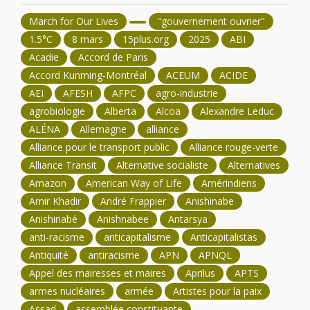
March for Our Lives
"gouvernement ouvrier"
1.5°C
8 mars
15plus.org
2025
ABI
Acadie
Accord de Paris
Accord Kunming-Montréal
ACEUM
ACIDE
AEI
AFESH
AFPC
agro-industrie
agrobiologie
Alberta
Alcoa
Alexandre Leduc
ALÉNA
Allemagne
alliance
Alliance pour le transport public
Alliance rouge-verte
Alliance Transit
Alternative socialiste
Alternatives
Amazon
American Way of Life
Amérindiens
Amir Khadir
André Frappier
Anishinabe
Anishinabé
Anishnabee
Antarsya
anti-racisme
anticapitalisme
Anticapitalistas
Antiquité
antiracisme
APN
APNQL
Appel des mairesses et maires
Aprilus
APTS
armes nucléaires
armée
Artistes pour la paix
Assad
assemblée constituante