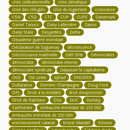
crise civilisationnelle
crise climatique
crise des réfugiés
crise du logement
croissance
CSN
CSQ
CTC
CUP
CUPE
Danemark
Daniel Tanuro
Dany Laferrière
Davos
Deep State
Desjardins
Dette
Deuxième guerre mondiale
Déclaration de Saguenay
décroissance
Décroissance matérielle
Défi 50%
Démocrates
démocratie
démocratie interne
démocratie syndicale
Dépasser le capitalisme
DGE
Die Linke
djihad
DNUDPA
Dollarama
Dominic Champagne
Doug Ford
DPJ
Droit à la mobilité
droit d'expression
Droit de fraîcheur
DSA
DUC
Dunsky
Earthstrike
embauche immédiat de 250 000
embauche immédiat de 250 000
enrichissement salarial
Ernest Mandel
Estonie