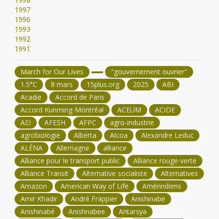
1997
1996
1993
1992
1991
March for Our Lives
"gouvernement ouvrier"
1.5°C
8 mars
15plus.org
2025
ABI
Acadie
Accord de Paris
Accord Kunming-Montréal
ACEUM
ACIDE
AEI
AFESH
AFPC
agro-industrie
agrobiologie
Alberta
Alcoa
Alexandre Leduc
ALÉNA
Allemagne
alliance
Alliance pour le transport public
Alliance rouge-verte
Alliance Transit
Alternative socialiste
Alternatives
Amazon
American Way of Life
Amérindiens
Amir Khadir
André Frappier
Anishinabe
Anishinabé
Anishnabee
Antarsya