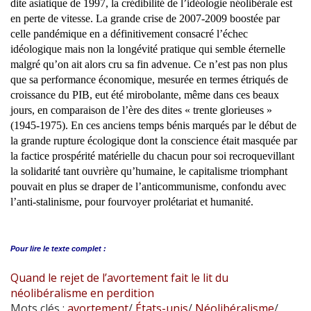
dite asiatique de 1997, la crédibilité de l’idéologie néolibérale est
en perte de vitesse. La grande crise de 2007-2009 boostée par
celle pandémique en a définitivement consacré l’échec
idéologique mais non la longévité pratique qui semble éternelle
malgré qu’on ait alors cru sa fin advenue. Ce n’est pas non plus
que sa performance économique, mesurée en termes étriqués de
croissance du PIB, eut été mirobolante, même dans ces beaux
jours, en comparaison de l’ère des dites « trente glorieuses »
(1945-1975). En ces anciens temps bénis marqués par le début de
la grande rupture écologique dont la conscience était masquée par
la factice prospérité matérielle du chacun pour soi recroquevillant
la solidarité tant ouvrière qu’humaine, le capitalisme triomphant
pouvait en plus se draper de l’anticommunisme, confondu avec
l’anti-stalinisme, pour fourvoyer prolétariat et humanité.
Pour lire le
texte complet :
Quand le rejet de l’avortement fait le lit du
néolibéralisme en perdition
Mots clés :
avortement
/
États-unis
/
Néolibéralisme
/