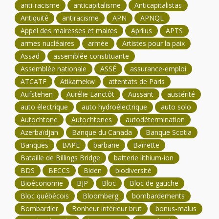
anti-racisme
anticapitalisme
Anticapitalistas
Antiquité
antiracisme
APN
APNQL
Appel des mairesses et maires
Aprilus
APTS
armes nucléaires
armée
Artistes pour la paix
Assad
assemblée constituante
Assemblée nationale
ASSÉ
assurance-emploi
ATCATF
Atikamekw
attentats de Paris
Aufstehen
Aurélie Lanctôt
Aussant
austérité
auto électrique
auto hydroélectrique
auto solo
Autochtone
Autochtones
autodétermination
Azerbaïdjan
Banque du Canada
Banque Scotia
Banques
BAPE
barbarie
Barrette
Bataille de Billings Bridge
batterie lithium-ion
BDS
BECCS
Biden
biodiversité
Bioéconomie
BJP
Bloc
Bloc de gauche
Bloc québécois
Bloomberg
bombardements
Bombardier
Bonheur intérieur brut
bonus-malus