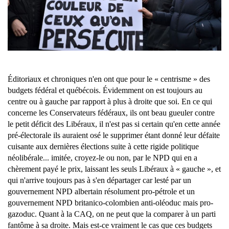
Éditoriaux et chroniques n'en ont que pour le « centrisme » des
budgets fédéral et québécois. Évidemment on est toujours au
centre ou à gauche par rapport à plus à droite que soi. En ce qui
concerne les Conservateurs fédéraux, ils ont beau gueuler contre
le petit déficit des Libéraux, il n'est pas si certain qu'en cette année
pré-électorale ils auraient osé le supprimer étant donné leur défaite
cuisante aux dernières élections suite à cette rigide politique
néolibérale... imitée, croyez-le ou non, par le NPD qui en a
chèrement payé le prix, laissant les seuls Libéraux à « gauche », et
qui n'arrive toujours pas à s'en départager car lesté par un
gouvernement NPD albertain résolument pro-pétrole et un
gouvernement NPD britanico-colombien anti-oléoduc mais pro-
gazoduc. Quant à la CAQ, on ne peut que la comparer à un parti
fantôme à sa droite. Mais est-ce vraiment le cas que ces budgets