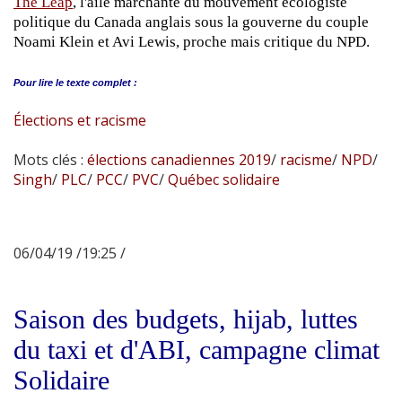
The Leap
, l'aile marchante du mouvement écologiste
politique du Canada anglais sous la gouverne du couple
Noami Klein et Avi Lewis, proche mais critique du NPD.
Pour lire le
texte complet :
Élections et racisme
Mots clés :
élections canadiennes 2019
/
racisme
/
NPD
/
Singh
/
PLC
/
PCC
/
PVC
/
Québec solidaire
06/04/19 /19:25 /
Saison des budgets, hijab, luttes
du taxi et d'ABI, campagne climat
Solidaire