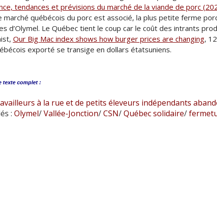
nce, tendances et prévisions du marché de la viande de porc (2
le marché québécois du porc est associé, la plus petite ferme p
nes d’Olymel. Le Québec tient le coup car le coût des intrants pr
ist,
Our Big Mac index shows how burger prices are changing
, 1
ébécois exporté se transige en dollars étatsuniens.
e
texte complet :
ravailleurs à la rue et de petits éleveurs indépendants aban
és :
Olymel
/
Vallée-Jonction
/
CSN
/
Québec solidaire
/
fermet