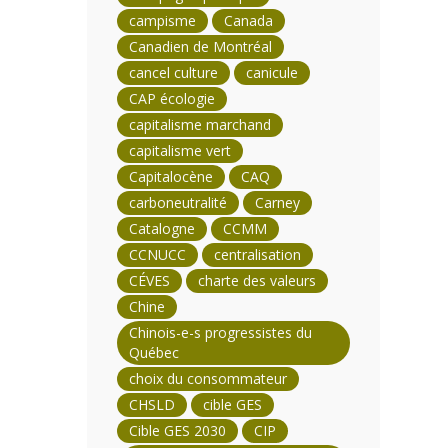
campisme
Canada
Canadien de Montréal
cancel culture
canicule
CAP écologie
capitalisme marchand
capitalisme vert
Capitalocène
CAQ
carboneutralité
Carney
Catalogne
CCMM
CCNUCC
centralisation
CÉVES
charte des valeurs
Chine
Chinois-e-s progressistes du
Québec
choix du consommateur
CHSLD
cible GES
Cible GES 2030
CIP