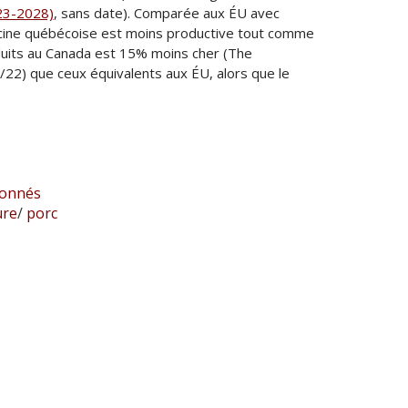
023-2028)
, sans date). Comparée aux ÉU avec
orcine québécoise est moins productive tout comme
oduits au Canada est 15% moins cher (The
2/22) que ceux équivalents aux ÉU, alors que le
donnés
ure
/
porc