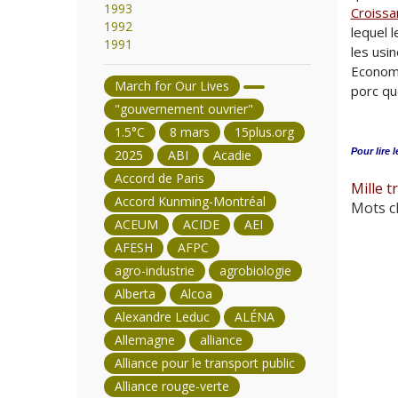
1993
Croissa
1992
lequel 
1991
les usi
Econom
March for Our Lives
porc qu
"gouvernement ouvrier"
1.5°C
8 mars
15plus.org
Pour lire l
2025
ABI
Acadie
Accord de Paris
Mille t
Accord Kunming-Montréal
Mots cl
ACEUM
ACIDE
AEI
AFESH
AFPC
agro-industrie
agrobiologie
Alberta
Alcoa
Alexandre Leduc
ALÉNA
Allemagne
alliance
Alliance pour le transport public
Alliance rouge-verte