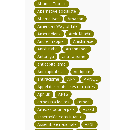
Alliance Transit
Alternative socialiste
Alternatives
Amazon
American Way of Life
Amérindiens
Amir Khadir
André Frappier
Anishinabe
Anishinabé
Anishnabee
Antarsya
anti-racisme
anticapitalisme
Anticapitalistas
Antiquité
antiracisme
APN
APNQL
Appel des mairesses et maires
Aprilus
APTS
armes nucléaires
armée
Artistes pour la paix
Assad
assemblée constituante
Assemblée nationale
ASSÉ