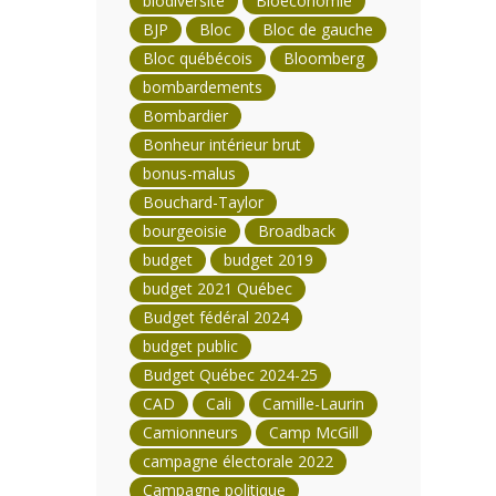
biodiversité
Bioéconomie
BJP
Bloc
Bloc de gauche
Bloc québécois
Bloomberg
bombardements
Bombardier
Bonheur intérieur brut
bonus-malus
Bouchard-Taylor
bourgeoisie
Broadback
budget
budget 2019
budget 2021 Québec
Budget fédéral 2024
budget public
Budget Québec 2024-25
CAD
Cali
Camille-Laurin
Camionneurs
Camp McGill
campagne électorale 2022
Campagne politique