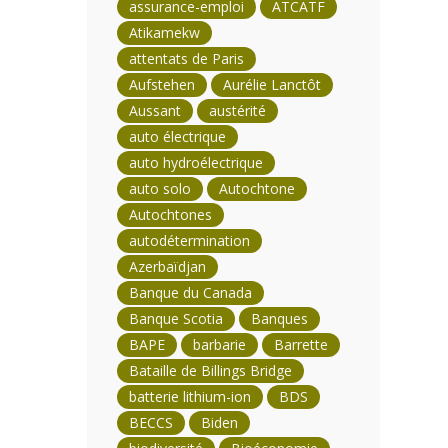
assurance-emploi
ATCATF
Atikamekw
attentats de Paris
Aufstehen
Aurélie Lanctôt
Aussant
austérité
auto électrique
auto hydroélectrique
auto solo
Autochtone
Autochtones
autodétermination
Azerbaïdjan
Banque du Canada
Banque Scotia
Banques
BAPE
barbarie
Barrette
Bataille de Billings Bridge
batterie lithium-ion
BDS
BECCS
Biden