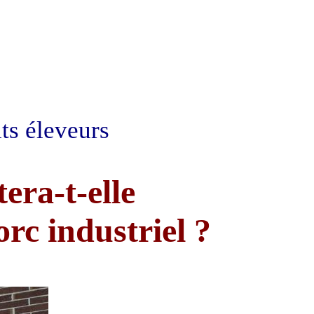
its éleveurs
era-t-elle
orc industriel ?