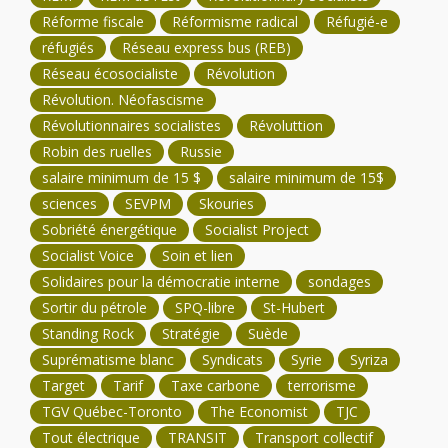
Réforme fiscale
Réformisme radical
Réfugié-e
réfugiés
Réseau express bus (REB)
Réseau écosocialiste
Révolution
Révolution. Néofascisme
Révolutionnaires socialistes
Révoluttion
Robin des ruelles
Russie
salaire minimum de 15 $
salaire minimum de 15$
sciences
SEVPM
Skouries
Sobriété énergétique
Socialist Project
Socialist Voice
Soin et lien
Solidaires pour la démocratie interne
sondages
Sortir du pétrole
SPQ-libre
St-Hubert
Standing Rock
Stratégie
Suède
Suprématisme blanc
Syndicats
Syrie
Syriza
Target
Tarif
Taxe carbone
terrorisme
TGV Québec-Toronto
The Economist
TJC
Tout électrique
TRANSIT
Transport collectif