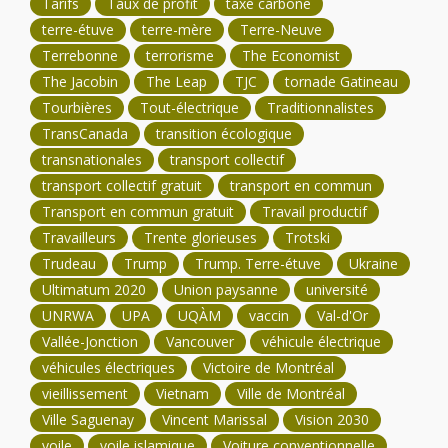
Tarifs
Taux de profit
taxe carbone
terre-étuve
terre-mère
Terre-Neuve
Terrebonne
terrorisme
The Economist
The Jacobin
The Leap
TJC
tornade Gatineau
Tourbières
Tout-électrique
Traditionnalistes
TransCanada
transition écologique
transnationales
transport collectif
transport collectif gratuit
transport en commun
Transport en commun gratuit
Travail productif
Travailleurs
Trente glorieuses
Trotski
Trudeau
Trump
Trump. Terre-étuve
Ukraine
Ultimatum 2020
Union paysanne
université
UNRWA
UPA
UQÀM
vaccin
Val-d'Or
Vallée-Jonction
Vancouver
véhicule électrique
véhicules électriques
Victoire de Montréal
vieillissement
Vietnam
Ville de Montréal
Ville Saguenay
Vincent Marissal
Vision 2030
voile
voile islamique
Voiture conventionnelle