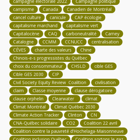
campagne électorale 2022
Campagne politique
campisme
Canada
Canadien de Montréal
cancel culture
canicule
CAP écologie
capitalisme marchand
capitalisme vert
Capitalocène
CAQ
carboneutralité
Carney
Catalogne
CCMM
CCNUCC
centralisation
CÉVES
charte des valeurs
Chine
Chinois-e-s progressistes du Québec
choix du consommateur
CHSLD
cible GES
Cible GES 2030
CIP
Civil Society Equity Review Coalition
civilisation
claim
Classe moyenne
clause dérogatoire
clause orphelin
Clearwater
climat
Climat Montréal
Climat Québec 2030
Climate Action Tracker
Clinton
CN
CNA-Québec solidaire
CO2
Coalition 22 avril
Coalition contre la pauvreté d’Hochelaga-Maisonneuve
Coalition inclusion Québec
Coalition sortons le gaz