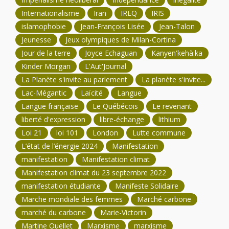
Internationalisme
Iran
IREQ
IRIS
islamophobie
Jean-François Lisée
Jean-Talon
Jeunesse
Jeux olympiques de Milan-Cortina
Jour de la terre
Joyce Echaguan
Kanyen'kehà:ka
Kinder Morgan
L'Aut'Journal
La Planète s'invite au parlement
La planète s'invite...
Lac-Mégantic
Laïcité
Langue
Langue française
Le Québécois
Le revenant
liberté d'expression
libre-échange
lithium
Loi 21
loi 101
London
Lutte commune
L’état de l’énergie 2024
Manifestation
manifestation
Manifestation climat
Manifestation climat du 23 septembre 2022
manifestation étudiante
Manifeste Solidaire
Marche mondiale des femmes
Marché carbone
marché du carbone
Marie-Victorin
Martine Ouellet
Marxisme
marxisme