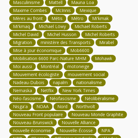
Masculinisme
Mattell
Mauna Loa
Maxime Combes
McInnis
Mexique
Mères au front
Métis
Métro
Mi'kmak
Mi'kmaq
Michael Löwy
Michael Roberts
Michel David
Michel Husson
Michel Roberts
Migration
ministère des Transports
Mirabel
Mise à jour économique
Mob6600
Mobilisation 6600 Parc-Nature MHM
Mohawk
Moi aussi
Montréal
motoneige
Mouvement écologiste
mouvement social
Nadeau-Dubois
napalm
nationalisme
Nemaska
Netflix
New York Times
Néo-fascisme
Néofascisme
Néolibéralisme
Nisga'a
NOAA
Nord
Northvolt
Nouveau Front populaire
Nouveau Monde Graphite
Nouveau-Brunswick
Nouvelle Alliance
nouvelle économie
Nouvelle-Écosse
NPA