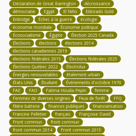
Déclaration de Great Barrington
décroissance
démocratie
Egypt
El Niño
Eldorado Gold
Enbridge
Échec à la guerre
écologie
économie mondiale
Économie politique
Écosocialisme
Égypte
Élection 2025 Canada
Élections
élections
élections 2014
élections canadiennes 2019
élections fédérales 2015
Élections fédérales 2025
Élections Québec 2022
Électrolux
Énergies renouvelables
étalement urbain
États-Unis
Étudiant
Événements d'octobre 1970
FAE
FAO
Fatima Houda-Pepin
femme
Femmes de diverses origines
Feux de forêt
FFQ
filière batterie
finances publiques
financiarisation
Francine Pelletier
français
Françoise David
Front commun
front commun
front commun 2014
Front commun 2015