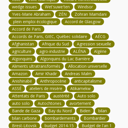
wedge issues
Wet'suwe'ten
Windsor
Yves-Marie Abraham
ZÉN
Zohran Mamdani
plein emploi écologique
Accord de Glasgow
Accord de Paris
Accords de Paris, GIEC, Québec solidaire
AÉCG
Afghanistan
Afrique du Sud
Agression sexuelle
agriculture
agro-industrie
ALÉNA
Algérie
Algonquins
Algonquins du Lac Barrière
Aliments ultratransformés
Allocation universelle
Amazon
Amir Khadir
Andreas Malm
Anishinabé
Anthropocène
anticapitalisme
ASSÉ
ateliers de misère
Atikamekw
Attentats de Paris
austérité
Auto solo
auto solo
Autochtones
avortement
Bande de Gaza
Bay du Nord
Biden
bilan
bilan carbone
bombardements
Bombardier
Brest-Litovsk
budget 2014-15
Budget de l'an 1