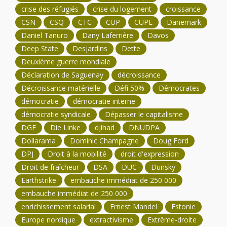
crise des réfugiés
crise du logement
croissance
CSN
CSQ
CTC
CUP
CUPE
Danemark
Daniel Tanuro
Dany Laferrière
Davos
Deep State
Desjardins
Dette
Deuxième guerre mondiale
Déclaration de Saguenay
décroissance
Décroissance matérielle
Défi 50%
Démocrates
démocratie
démocratie interne
démocratie syndicale
Dépasser le capitalisme
DGE
Die Linke
djihad
DNUDPA
Dollarama
Dominic Champagne
Doug Ford
DPJ
Droit à la mobilité
droit d'expression
Droit de fraîcheur
DSA
DUC
Dunsky
Earthstrike
embauche immédiat de 250 000
embauche immédiat de 250 000
enrichissement salarial
Ernest Mandel
Estonie
Europe nordique
extractivisme
Extrême-droite