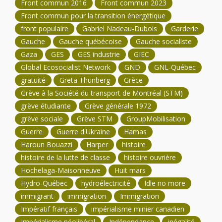
Front commun 2016
Front commun 2023
Front commun pour la transition énergétique
front populaire
Gabriel Nadeau-Dubois
Garderie
Gauche
Gauche québécoise
Gauche socialiste
Gaza
GES
GES industrie
GIEC
Global Ecosocialist Network
GND
GNL-Québec
gratuité
Greta Thunberg
Grèce
Grève à la Société du transport de Montréal (STM)
grève étudiante
Grève générale 1972
grève sociale
Grève STM
GroupMobilisation
Guerre
Guerre d'Ukraine
Hamas
Haroun Bouazzi
Harper
histoire
histoire de la lutte de classe
histoire ouvrière
Hochelaga-Maisonneuve
Huit mars
Hydro-Québec
hydroélectricité
Idle no more
immigrant
immigration
Immigration
Impératif français
impérialisme minier canadien
Impérialisme néolibéral
Indépendance
inégalité