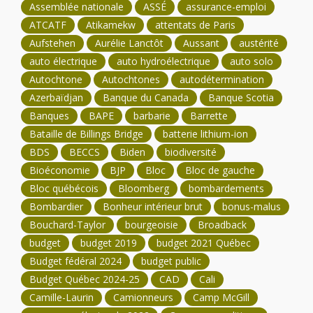
Assemblée nationale
ASSÉ
assurance-emploi
ATCATF
Atikamekw
attentats de Paris
Aufstehen
Aurélie Lanctôt
Aussant
austérité
auto électrique
auto hydroélectrique
auto solo
Autochtone
Autochtones
autodétermination
Azerbaïdjan
Banque du Canada
Banque Scotia
Banques
BAPE
barbarie
Barrette
Bataille de Billings Bridge
batterie lithium-ion
BDS
BECCS
Biden
biodiversité
Bioéconomie
BJP
Bloc
Bloc de gauche
Bloc québécois
Bloomberg
bombardements
Bombardier
Bonheur intérieur brut
bonus-malus
Bouchard-Taylor
bourgeoisie
Broadback
budget
budget 2019
budget 2021 Québec
Budget fédéral 2024
budget public
Budget Québec 2024-25
CAD
Cali
Camille-Laurin
Camionneurs
Camp McGill