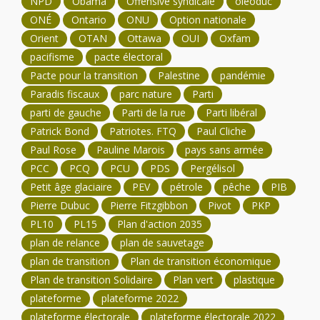
NPD
Obama
Offensive syndicale
oléoduc
ONÉ
Ontario
ONU
Option nationale
Orient
OTAN
Ottawa
OUI
Oxfam
pacifisme
pacte électoral
Pacte pour la transition
Palestine
pandémie
Paradis fiscaux
parc nature
Parti
parti de gauche
Parti de la rue
Parti libéral
Patrick Bond
Patriotes. FTQ
Paul Cliche
Paul Rose
Pauline Marois
pays sans armée
PCC
PCQ
PCU
PDS
Pergélisol
Petit âge glaciaire
PEV
pétrole
pêche
PIB
Pierre Dubuc
Pierre Fitzgibbon
Pivot
PKP
PL10
PL15
Plan d'action 2035
plan de relance
plan de sauvetage
plan de transition
Plan de transition économique
Plan de transition Solidaire
Plan vert
plastique
plateforme
plateforme 2022
plateforme électorale
plateforme électorale 2022