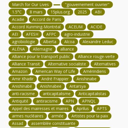
March for Our Lives
"gouvernement ouvrier"
1.5°C
8 mars
15plus.org
2025
ABI
Acadie
Accord de Paris
Accord Kunming-Montréal
ACEUM
ACIDE
AEI
AFESH
AFPC
agro-industrie
agrobiologie
Alberta
Alcoa
Alexandre Leduc
ALÉNA
Allemagne
alliance
Alliance pour le transport public
Alliance rouge-verte
Alliance Transit
Alternative socialiste
Alternatives
Amazon
American Way of Life
Amérindiens
Amir Khadir
André Frappier
Anishinabe
Anishinabé
Anishnabee
Antarsya
anti-racisme
anticapitalisme
Anticapitalistas
Antiquité
antiracisme
APN
APNQL
Appel des mairesses et maires
Aprilus
APTS
armes nucléaires
armée
Artistes pour la paix
Assad
assemblée constituante