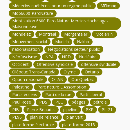
Médecins québécois pour un régime public
Mi'kmaq
Mob6600-ParcNature
Mobilisation 6600 Parc-Nature Mercier-Hochelaga-
Maisonneuve
Mondelez
Montréal
Morgentaler
Mot en N
Mouvement social
Munich
Nakba
nationalisation
Négociations secteur public
Néofascisme
NPA
NPD
Nucléaire
Occident
Offensive syndicale
offensive syndicale
Oléoduc Trans-Canada
Olymel
Ontario
Option nationale
OTAN
Oui-Québec
Palestine
Parc nature L'Assomption
Parcs éoliens
Parti de la rue
Parti Libéral
Paul Rose
PDS
PEQ
péages
pétrole
PIB
Pierre Beaudet
pipeline
PKP
PL-21
PL96
plan de relance
plan vert
plate forme électorale
plate-forme 2018