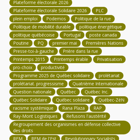
Plateforme électorale 2026
Plateforme électorale Solidaire 2026
PLC
plein emploi
Podemos
Politique de la rue
Politique de mobilité durable
politique énergétique
politique québécoise
Portugal
poste canada
Poutine
PQ
premier mai
Premières Nations
Presse-toi-à-gauche
Prière dans la rue
Printemps 2015
Printemps érable
Privatisation
pro-choix
productivité
Programme 2025 de Québec solidaire
prolétariat
prolétariat. progressisme
Quatrième Internationale
Question nationale
Québec
Québec Inc.
Québec Solidaire
Québec solidaire
Québec-ZéN
racisme systémique
Rana Plaza
RAP
Ray-Mont Logistiques
Refusons l'austérité
Regroupement des organismes en défense collective
des droits
REM
REM de l'Est
Revolutionnary Socialists