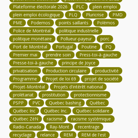
Plateforme électorale 2026
PLC
plein emploi
plein emploi écologique
PLQ
Pluricrise
PMD
PME
Podemos
points saillants
Polémos
Police de Montréal
politique industrielle
politique monétaire
Pollueur-payeur
porc
Port de Montréal
Portugal
Poutine
PQ
Premier mai
prendre soin
Press-toi-à-gauche
Presse-toi-à-gauche
principe de Joyce
privatisation
Production circulaire
productivité
Programme
Projet de loi 69
projet de société
Projet-Montréal
Projets d'intérêt national
prolétariat
prostitution
protectionnisme
PSPP
PVC
Quebec bashing
Québec
Québec Inc
Québec Inc.
Québec solidaire
Québec ZéN
racisme
racisme systémique
Radio-Canada
Ray-Mont
recentrage
recyclage
relance
REM
REM de l'est