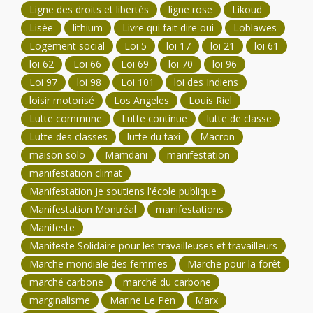
Ligne des droits et libertés
ligne rose
Likoud
Lisée
lithium
Livre qui fait dire oui
Loblawes
Logement social
Loi 5
loi 17
loi 21
loi 61
loi 62
Loi 66
Loi 69
loi 70
loi 96
Loi 97
loi 98
Loi 101
loi des Indiens
loisir motorisé
Los Angeles
Louis Riel
Lutte commune
Lutte continue
lutte de classe
Lutte des classes
lutte du taxi
Macron
maison solo
Mamdani
manifestation
manifestation climat
Manifestation Je soutiens l'école publique
Manifestation Montréal
manifestations
Manifeste
Manifeste Solidaire pour les travailleuses et travailleurs
Marche mondiale des femmes
Marche pour la forêt
marché carbone
marché du carbone
marginalisme
Marine Le Pen
Marx