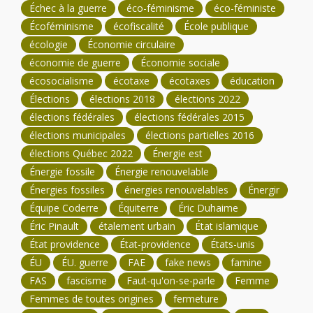
Échec à la guerre
éco-féminisme
éco-féministe
Écoféminisme
écofiscalité
École publique
écologie
Économie circulaire
économie de guerre
Économie sociale
écosocialisme
écotaxe
écotaxes
éducation
Élections
élections 2018
élections 2022
élections fédérales
élections fédérales 2015
élections municipales
élections partielles 2016
élections Québec 2022
Énergie est
Énergie fossile
Énergie renouvelable
Énergies fossiles
énergies renouvelables
Énergir
Équipe Coderre
Équiterre
Éric Duhaime
Éric Pinault
étalement urbain
État islamique
État providence
État-providence
États-unis
ÉU
ÉU. guerre
FAE
fake news
famine
FAS
fascisme
Faut-qu'on-se-parle
Femme
Femmes de toutes origines
fermeture