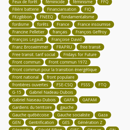
Feux de forêt
féminicide
féminisme
FFQ
Filière batterie
Financiarisation
FIQ
Fitzgibbon
FNEEQ
fondamentalisme
fordisme
forêts
France
France insoumise
Francine Pelletier
français
François Geffroy
François Legault
Françoise David
Franz Broswimmer
FRAPRU
free transit
Free transit. tarif social
Fridays for Future
Front commun
Front commun 1972
Front commun pour la transition énergétique
Front national
front populaire
frontières ouvertes
FSE-CSQ
FSSS
FTQ
G-15
Gabriel Nadeau-Dubois
Gabriel Naseau-Dubois
GAFA
GAFAM
Gardiens du territoire
gauche
Gauche québécoise
Gauche socialiste
Gaza
GEN
Gentrification
GES
Génération Z
Génocide
Gérald Fillion
GIEC
Gitxsan
GN