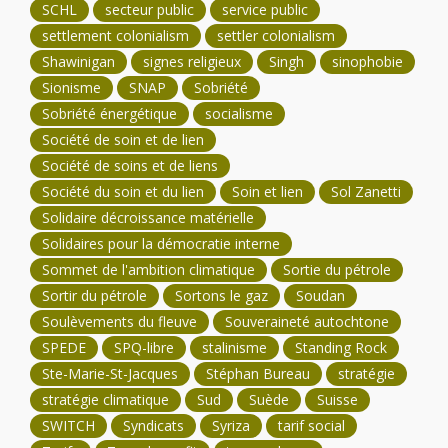
SCHL
secteur public
service public
settlement colonialism
settler colonialism
Shawinigan
signes religieux
Singh
sinophobie
Sionisme
SNAP
Sobriété
Sobriété énergétique
socialisme
Société de soin et de lien
Société de soins et de liens
Société du soin et du lien
Soin et lien
Sol Zanetti
Solidaire décroissance matérielle
Solidaires pour la démocratie interne
Sommet de l'ambition climatique
Sortie du pétrole
Sortir du pétrole
Sortons le gaz
Soudan
Soulèvements du fleuve
Souveraineté autochtone
SPEDE
SPQ-libre
stalinisme
Standing Rock
Ste-Marie-St-Jacques
Stéphan Bureau
stratégie
stratégie climatique
Sud
Suède
Suisse
SWITCH
Syndicats
Syriza
tarif social