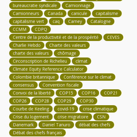
bureaucratie syndicale
Camionnage
Camionneurs
Canada
canicule
capitalisme
capitalisme vert
caq
Carney
Catalogne
CCMM
CDPQ
Centre de la productivité et de la prospérité
CEVES
Charlie Hebdo
Charte des valeurs
charte des valeurs
chômage
Circonscription de Richelieu
climat
Climate Equity Reference Calculator
Colombie britannique
Conférence sur le climat
consensus
Convention fiscale
Convoi de la liberté
COP15
COP16
COP21
COP26
COP28
COP29
COP30
Courbe de Keeling
covid-19
crise climatique
Crise du logement
crise migratoire
CSN
Danemark
Daniel Tanuro
débat des chefs
Débat des chefs français