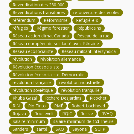
Revendication des 250 000
Revendications transitoires
ré-ouverture des écoles
référendum
Réformisme
Réfugié-e-s
réfugiés
Régime forestier
Républicains
Réseau action climat Canada
Réseau de la rue
Réseau européen de solidarité avec l’Ukraine
Réseau écosocialiste
Réseau militant intersyndical
révolution
révolution allemande
Révolution écosocialiste
Révolution écosocialiste. Démocratie
révolution française
révolution industrielle
révolution soviétique
révolution tranquille
Rhuba Gazal
Richard Desjardins
Ricochet
RIN
Rio Tinto
RMÉ
Robert Lochhead
Rojava
Roosevelt
RQIC
Russie
RVHQ
Salaire minimum
salaire minimum de 15$ l'heure
Sanders
santé
SAQ
Sayona
SCFP