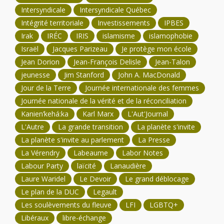
Intersyndicale
Intersyndicale Québec
Intégrité territoriale
Investissements
IPBES
Irak
IRÉC
IRIS
islamisme
islamophobie
Israël
Jacques Parizeau
Je protège mon école
Jean Dorion
Jean-François Delisle
Jean-Talon
jeunesse
Jim Stanford
John A. MacDonald
Jour de la Terre
Journée internationale des femmes
Journée nationale de la vérité et de la réconciliation
Kanien’kehá:ka
Karl Marx
L'Aut'Journal
L'Autre
La grande transition
La planète s'invite
La planète s'invite au parlement
La Presse
La Vérendry
Labeaume
Labor Notes
Labour Party
laïcité
Lanaudière
Laure Waridel
Le Devoir
Le grand déblocage
Le plan de la DUC
Legault
Les soulèvements du fleuve
LFI
LGBTQ+
Libéraux
libre-échange