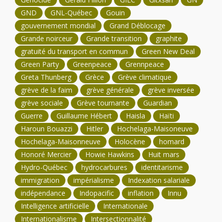
GND
GNL-Québec
Gouin
gouvernement mondial
Grand Déblocage
Grande noirceur
Grande transition
graphite
gratuité du transport en commun
Green New Deal
Green Party
Greenpeace
Grennpeace
Greta Thunberg
Grèce
Grève climatique
grève de la faim
grève générale
grève inversée
grève sociale
Grève tournante
Guardian
Guerre
Guillaume Hébert
Haisla
Haïti
Haroun Bouazzi
Hitler
Hochelaga-Maisoneuve
Hochelaga-Maisonneuve
Holocène
homard
Honoré Mercier
Howie Hawkins
Huit mars
Hydro-Québec
hydrocarbures
identitarisme
immigration
impérialisme
Indexation salariale
indépendance
Indopacific
inflation
Innu
Intelligence artificielle
Internationale
Internationalisme
Intersectionnalité