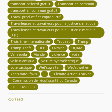
transport collectif gratuit
Transport en commun
transport en commun gratuit
Travail productif et improductif
Travailleuses et travailleurs pour la justice climatique
Travailleuses et travailleurs pour la justice climatique
(TJC)
Troisième internationale
Trudeau
Trump
Trump Tarifs
UFP
Ukraine
UQÀM
Venezuela
Viande
violence
voile
voile islamique
Voiture hydroélectrique
vote tactique
Wet'suwe'ten
Wet'suwet'en
Yanis Varoufakis
Climate Action Tracker
Commission de l'écofiscalité du Canada
OPSEU/SEFPO
RSS Feed