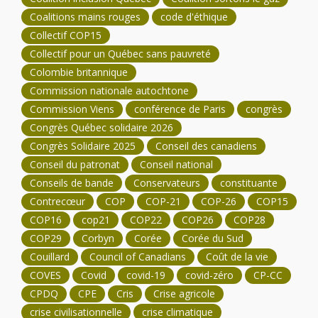
Coalitions mains rouges
code d'éthique
Collectif COP15
Collectif pour un Québec sans pauvreté
Colombie britannique
Commission nationale autochtone
Commission Viens
conférence de Paris
congrès
Congrès Québec solidaire 2026
Congrès Solidaire 2025
Conseil des canadiens
Conseil du patronat
Conseil national
Conseils de bande
Conservateurs
constituante
Contrecœur
COP
COP-21
COP-26
COP15
COP16
cop21
COP22
COP26
COP28
COP29
Corbyn
Corée
Corée du Sud
Couillard
Council of Canadians
Coût de la vie
COVES
Covid
covid-19
covid-zéro
CP-CC
CPDQ
CPE
Cris
Crise agricole
crise civilisationnelle
crise climatique