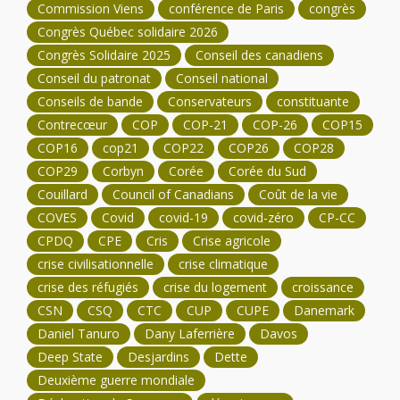
Commission Viens
conférence de Paris
congrès
Congrès Québec solidaire 2026
Congrès Solidaire 2025
Conseil des canadiens
Conseil du patronat
Conseil national
Conseils de bande
Conservateurs
constituante
Contrecœur
COP
COP-21
COP-26
COP15
COP16
cop21
COP22
COP26
COP28
COP29
Corbyn
Corée
Corée du Sud
Couillard
Council of Canadians
Coût de la vie
COVES
Covid
covid-19
covid-zéro
CP-CC
CPDQ
CPE
Cris
Crise agricole
crise civilisationnelle
crise climatique
crise des réfugiés
crise du logement
croissance
CSN
CSQ
CTC
CUP
CUPE
Danemark
Daniel Tanuro
Dany Laferrière
Davos
Deep State
Desjardins
Dette
Deuxième guerre mondiale