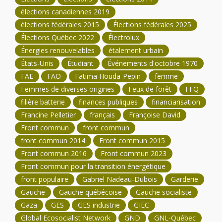
élections canadiennes 2019
élections fédérales 2015
Élections fédérales 2025
Élections Québec 2022
Électrolux
Énergies renouvelables
étalement urbain
États-Unis
Étudiant
Événements d'octobre 1970
FAE
FAO
Fatima Houda-Pepin
femme
Femmes de diverses origines
Feux de forêt
FFQ
filière batterie
finances publiques
financiarisation
Francine Pelletier
français
Françoise David
Front commun
front commun
front commun 2014
Front commun 2015
Front commun 2016
Front commun 2023
Front commun pour la transition énergétique
front populaire
Gabriel Nadeau-Dubois
Garderie
Gauche
Gauche québécoise
Gauche socialiste
Gaza
GES
GES industrie
GIEC
Global Ecosocialist Network
GND
GNL-Québec