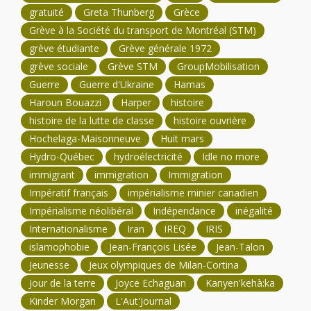
gratuité
Greta Thunberg
Grèce
Grève à la Société du transport de Montréal (STM)
grève étudiante
Grève générale 1972
grève sociale
Grève STM
GroupMobilisation
Guerre
Guerre d'Ukraine
Hamas
Haroun Bouazzi
Harper
histoire
histoire de la lutte de classe
histoire ouvrière
Hochelaga-Maisonneuve
Huit mars
Hydro-Québec
hydroélectricité
Idle no more
immigrant
immigration
Immigration
Impératif français
impérialisme minier canadien
Impérialisme néolibéral
Indépendance
inégalité
Internationalisme
Iran
IREQ
IRIS
islamophobie
Jean-François Lisée
Jean-Talon
Jeunesse
Jeux olympiques de Milan-Cortina
Jour de la terre
Joyce Echaguan
Kanyen'kehà:ka
Kinder Morgan
L'Aut'Journal