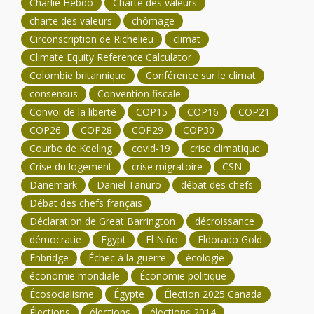
Charlie Hebdo
Charte des valeurs
charte des valeurs
chômage
Circonscription de Richelieu
climat
Climate Equity Reference Calculator
Colombie britannique
Conférence sur le climat
consensus
Convention fiscale
Convoi de la liberté
COP15
COP16
COP21
COP26
COP28
COP29
COP30
Courbe de Keeling
covid-19
crise climatique
Crise du logement
crise migratoire
CSN
Danemark
Daniel Tanuro
débat des chefs
Débat des chefs français
Déclaration de Great Barrington
décroissance
démocratie
Egypt
El Niño
Eldorado Gold
Enbridge
Échec à la guerre
écologie
économie mondiale
Économie politique
Écosocialisme
Égypte
Élection 2025 Canada
Élections
élections
élections 2014