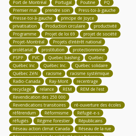
Port de Montréal
Portugal
Poutine
PQ
Premier mai
prendre soin
Press-toi-à-gauche
Presse-toi-à-gauche
principe de Joyce
privatisation
Production circulaire
productivité
Programme
Projet de loi 69
projet de société
Projet-Montréal
Projets d'intérêt national
prolétariat
prostitution
protectionnisme
PSPP
PVC
Quebec bashing
Québec
Québec Inc
Québec Inc.
Québec solidaire
Québec ZéN
racisme
racisme systémique
Radio-Canada
Ray-Mont
recentrage
recyclage
relance
REM
REM de l'est
Revendication des 250 000
Revendications transitoires
ré-ouverture des écoles
référendum
Réformisme
Réfugié-e-s
réfugiés
Régime forestier
Républicains
Réseau action climat Canada
Réseau de la rue