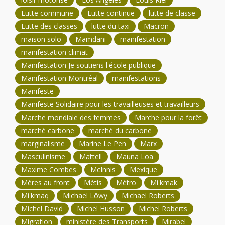
Lutte commune
Lutte continue
lutte de classe
Lutte des classes
lutte du taxi
Macron
maison solo
Mamdani
manifestation
manifestation climat
Manifestation Je soutiens l'école publique
Manifestation Montréal
manifestations
Manifeste
Manifeste Solidaire pour les travailleuses et travailleurs
Marche mondiale des femmes
Marche pour la forêt
marché carbone
marché du carbone
marginalisme
Marine Le Pen
Marx
Masculinisme
Mattell
Mauna Loa
Maxime Combes
McInnis
Mexique
Mères au front
Métis
Métro
Mi'kmak
Mi'kmaq
Michael Löwy
Michael Roberts
Michel David
Michel Husson
Michel Roberts
Migration
ministère des Transports
Mirabel