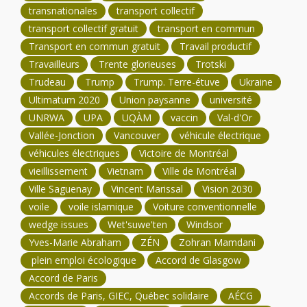
transnationales
transport collectif
transport collectif gratuit
transport en commun
Transport en commun gratuit
Travail productif
Travailleurs
Trente glorieuses
Trotski
Trudeau
Trump
Trump. Terre-étuve
Ukraine
Ultimatum 2020
Union paysanne
université
UNRWA
UPA
UQÀM
vaccin
Val-d'Or
Vallée-Jonction
Vancouver
véhicule électrique
véhicules électriques
Victoire de Montréal
vieillissement
Vietnam
Ville de Montréal
Ville Saguenay
Vincent Marissal
Vision 2030
voile
voile islamique
Voiture conventionnelle
wedge issues
Wet'suwe'ten
Windsor
Yves-Marie Abraham
ZÉN
Zohran Mamdani
plein emploi écologique
Accord de Glasgow
Accord de Paris
Accords de Paris, GIEC, Québec solidaire
AÉCG