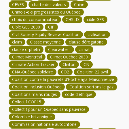
CÉVES
charte des valeurs
Chine
Chinois-e-s progressistes du Québec
choix du consommateur
CHSLD
cible GES
Cible GES 2030
CIP
Civil Society Equity Review Coalition
civilisation
claim
Classe moyenne
clause dérogatoire
clause orphelin
Clearwater
climat
Climat Montréal
Climat Québec 2030
Climate Action Tracker
Clinton
CN
CNA-Québec solidaire
CO2
Coalition 22 avril
Coalition contre la pauvreté d’Hochelaga-Maisonneuve
Coalition inclusion Québec
Coalition sortons le gaz
Coalitions mains rouges
code d'éthique
Collectif COP15
Collectif pour un Québec sans pauvreté
Colombie britannique
Commission nationale autochtone