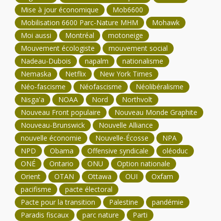
Mise à jour économique
Mob6600
Mobilisation 6600 Parc-Nature MHM
Mohawk
Moi aussi
Montréal
motoneige
Mouvement écologiste
mouvement social
Nadeau-Dubois
napalm
nationalisme
Nemaska
Netflix
New York Times
Néo-fascisme
Néofascisme
Néolibéralisme
Nisga'a
NOAA
Nord
Northvolt
Nouveau Front populaire
Nouveau Monde Graphite
Nouveau-Brunswick
Nouvelle Alliance
nouvelle économie
Nouvelle-Écosse
NPA
NPD
Obama
Offensive syndicale
oléoduc
ONÉ
Ontario
ONU
Option nationale
Orient
OTAN
Ottawa
OUI
Oxfam
pacifisme
pacte électoral
Pacte pour la transition
Palestine
pandémie
Paradis fiscaux
parc nature
Parti