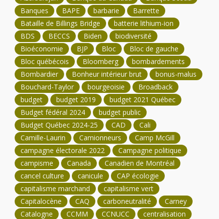
Banques
BAPE
barbarie
Barrette
Bataille de Billings Bridge
batterie lithium-ion
BDS
BECCS
Biden
biodiversité
Bioéconomie
BJP
Bloc
Bloc de gauche
Bloc québécois
Bloomberg
bombardements
Bombardier
Bonheur intérieur brut
bonus-malus
Bouchard-Taylor
bourgeoisie
Broadback
budget
budget 2019
budget 2021 Québec
Budget fédéral 2024
budget public
Budget Québec 2024-25
CAD
Cali
Camille-Laurin
Camionneurs
Camp McGill
campagne électorale 2022
Campagne politique
campisme
Canada
Canadien de Montréal
cancel culture
canicule
CAP écologie
capitalisme marchand
capitalisme vert
Capitalocène
CAQ
carboneutralité
Carney
Catalogne
CCMM
CCNUCC
centralisation