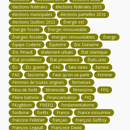
élections fédérales
élections fédérales 2015
élections municipales
élections partielles 2016
élections Québec 2022
Énergie est
Énergie fossile
Énergie renouvelable
Énergies fossiles
énergies renouvelables
Énergir
Équipe Coderre
Équiterre
Éric Duhaime
Éric Pinault
étalement urbain
État islamique
État providence
État-providence
États-unis
ÉU
ÉU. guerre
FAE
fake news
famine
FAS
fascisme
Faut-qu'on-se-parle
Femme
Femmes de toutes origines
fermeture
Feux de forêt
féminicide
féminisme
FFQ
Filière batterie
Financiarisation
FIQ
Fitzgibbon
FNEEQ
fondamentalisme
fordisme
forêts
France
France insoumise
Francine Pelletier
français
François Geffroy
François Legault
Françoise David