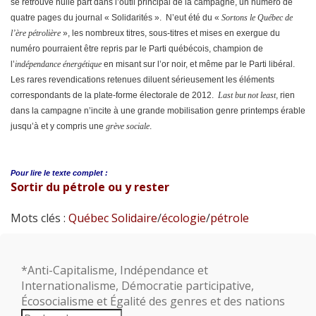
se retrouve nulle part dans l’outil principal de la campagne, un numéro de
quatre pages du journal « Solidarités ». N’eut été du «
Sortons le Québec de
l’ère pétrolière
», les nombreux titres, sous-titres et mises en exergue du
numéro pourraient être repris par le Parti québécois, champion de
l’
indépendance énergétique
en misant sur l’or noir, et même par le Parti libéral.
Les rares revendications retenues diluent sérieusement les éléments
correspondants de la plate-forme électorale de 2012.
Last but not least
, rien
dans la campagne n’incite à une grande mobilisation genre printemps érable
jusqu’à et y compris une
grève sociale
.
Pour lire le
texte complet :
Sortir du pétrole ou y rester
Mots clés :
Québec Solidaire
/
écologie
/
pétrole
*Anti-Capitalisme, Indépendance et
Internationalisme, Démocratie participative,
Écosocialisme et Égalité des genres et des nations