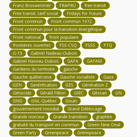
Franz Broswimmer
FRAPRU
free transit
Free transit. tarif social
Fridays for Future
Front commun
Front commun 1972
Front commun pour la transition énergétique
Front national
front populaire
frontières ouvertes
FSE-CSQ
FSSS
FTQ
G-15
Gabriel Nadeau-Dubois
Gabriel Naseau-Dubois
GAFA
GAFAM
Gardiens du territoire
gauche
Gauche québécoise
Gauche socialiste
Gaza
GEN
Gentrification
GES
Génération Z
Génocide
Gérald Fillion
GIEC
Gitxsan
GN
GND
GNL-Québec
Gouin
gouvernement mondial
Grand Déblocage
Grande noirceur
Grande transition
graphite
gratuité du transport en commun
Green New Deal
Green Party
Greenpeace
Grennpeace