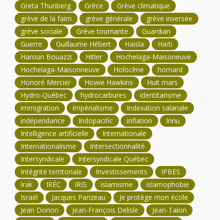
Greta Thunberg
Grèce
Grève climatique
grève de la faim
grève générale
grève inversée
grève sociale
Grève tournante
Guardian
Guerre
Guillaume Hébert
Haisla
Haïti
Haroun Bouazzi
Hitler
Hochelaga-Maisoneuve
Hochelaga-Maisonneuve
Holocène
homard
Honoré Mercier
Howie Hawkins
Huit mars
Hydro-Québec
hydrocarbures
identitarisme
immigration
impérialisme
Indexation salariale
indépendance
Indopacific
inflation
Innu
Intelligence artificielle
Internationale
Internationalisme
Intersectionnalité
Intersyndicale
Intersyndicale Québec
Intégrité territoriale
Investissements
IPBES
Irak
IRÉC
IRIS
islamisme
islamophobie
Israël
Jacques Parizeau
Je protège mon école
Jean Dorion
Jean-François Delisle
Jean-Talon