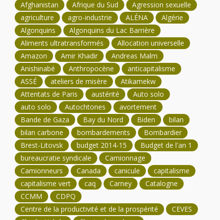
Afghanistan
Afrique du Sud
Agression sexuelle
agriculture
agro-industrie
ALÉNA
Algérie
Algonquins
Algonquins du Lac Barrière
Aliments ultratransformés
Allocation universelle
Amazon
Amir Khadir
Andreas Malm
Anishinabé
Anthropocène
anticapitalisme
ASSÉ
ateliers de misère
Atikamekw
Attentats de Paris
austérité
Auto solo
auto solo
Autochtones
avortement
Bande de Gaza
Bay du Nord
Biden
bilan
bilan carbone
bombardements
Bombardier
Brest-Litovsk
budget 2014-15
Budget de l'an 1
bureaucratie syndicale
Camionnage
Camionneurs
Canada
canicule
capitalisme
capitalisme vert
caq
Carney
Catalogne
CCMM
CDPQ
Centre de la productivité et de la prospérité
CEVES