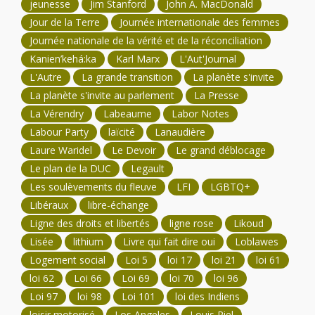
jeunesse
Jim Stanford
John A. MacDonald
Jour de la Terre
Journée internationale des femmes
Journée nationale de la vérité et de la réconciliation
Kanien’kehá:ka
Karl Marx
L'Aut'Journal
L'Autre
La grande transition
La planète s'invite
La planète s'invite au parlement
La Presse
La Vérendry
Labeaume
Labor Notes
Labour Party
laïcité
Lanaudière
Laure Waridel
Le Devoir
Le grand déblocage
Le plan de la DUC
Legault
Les soulèvements du fleuve
LFI
LGBTQ+
Libéraux
libre-échange
Ligne des droits et libertés
ligne rose
Likoud
Lisée
lithium
Livre qui fait dire oui
Loblawes
Logement social
Loi 5
loi 17
loi 21
loi 61
loi 62
Loi 66
Loi 69
loi 70
loi 96
Loi 97
loi 98
Loi 101
loi des Indiens
loisir motorisé
Los Angeles
Louis Riel