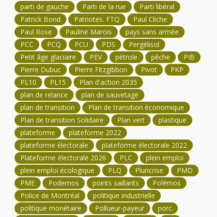
parti de gauche
Parti de la rue
Parti libéral
Patrick Bond
Patriotes. FTQ
Paul Cliche
Paul Rose
Pauline Marois
pays sans armée
PCC
PCQ
PCU
PDS
Pergélisol
Petit âge glaciaire
PEV
pétrole
pêche
PIB
Pierre Dubuc
Pierre Fitzgibbon
Pivot
PKP
PL10
PL15
Plan d'action 2035
plan de relance
plan de sauvetage
plan de transition
Plan de transition économique
Plan de transition Solidaire
Plan vert
plastique
plateforme
plateforme 2022
plateforme électorale
plateforme électorale 2022
Plateforme électorale 2026
PLC
plein emploi
plein emploi écologique
PLQ
Pluricrise
PMD
PME
Podemos
points saillants
Polémos
Police de Montréal
politique industrielle
politique monétaire
Pollueur-payeur
porc