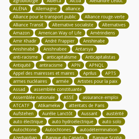
agrobiologie
Alberta
Alcoa
Alexandre Leduc
ALÉNA
Allemagne
alliance
Alliance pour le transport public
Alliance rouge-verte
Alliance Transit
Alternative socialiste
Alternatives
Amazon
American Way of Life
Amérindiens
Amir Khadir
André Frappier
Anishinabe
Anishinabé
Anishnabee
Antarsya
anti-racisme
anticapitalisme
Anticapitalistas
Antiquité
antiracisme
APN
APNQL
Appel des mairesses et maires
Aprilus
APTS
armes nucléaires
armée
Artistes pour la paix
Assad
assemblée constituante
Assemblée nationale
ASSÉ
assurance-emploi
ATCATF
Atikamekw
attentats de Paris
Aufstehen
Aurélie Lanctôt
Aussant
austérité
auto électrique
auto hydroélectrique
auto solo
Autochtone
Autochtones
autodétermination
Azerbaïdjan
Banque du Canada
Banque Scotia