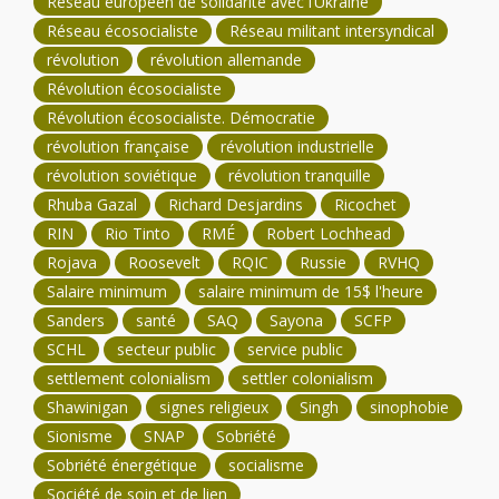
Réseau européen de solidarité avec l’Ukraine
Réseau écosocialiste
Réseau militant intersyndical
révolution
révolution allemande
Révolution écosocialiste
Révolution écosocialiste. Démocratie
révolution française
révolution industrielle
révolution soviétique
révolution tranquille
Rhuba Gazal
Richard Desjardins
Ricochet
RIN
Rio Tinto
RMÉ
Robert Lochhead
Rojava
Roosevelt
RQIC
Russie
RVHQ
Salaire minimum
salaire minimum de 15$ l'heure
Sanders
santé
SAQ
Sayona
SCFP
SCHL
secteur public
service public
settlement colonialism
settler colonialism
Shawinigan
signes religieux
Singh
sinophobie
Sionisme
SNAP
Sobriété
Sobriété énergétique
socialisme
Société de soin et de lien