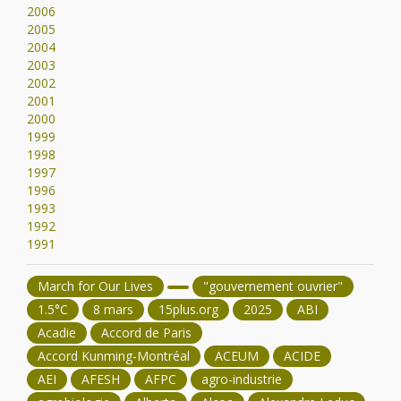
2006
2005
2004
2003
2002
2001
2000
1999
1998
1997
1996
1993
1992
1991
March for Our Lives
"gouvernement ouvrier"
1.5°C
8 mars
15plus.org
2025
ABI
Acadie
Accord de Paris
Accord Kunming-Montréal
ACEUM
ACIDE
AEI
AFESH
AFPC
agro-industrie