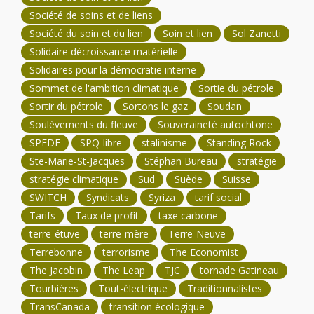
Société de soins et de liens
Société du soin et du lien
Soin et lien
Sol Zanetti
Solidaire décroissance matérielle
Solidaires pour la démocratie interne
Sommet de l'ambition climatique
Sortie du pétrole
Sortir du pétrole
Sortons le gaz
Soudan
Soulèvements du fleuve
Souveraineté autochtone
SPEDE
SPQ-libre
stalinisme
Standing Rock
Ste-Marie-St-Jacques
Stéphan Bureau
stratégie
stratégie climatique
Sud
Suède
Suisse
SWITCH
Syndicats
Syriza
tarif social
Tarifs
Taux de profit
taxe carbone
terre-étuve
terre-mère
Terre-Neuve
Terrebonne
terrorisme
The Economist
The Jacobin
The Leap
TJC
tornade Gatineau
Tourbières
Tout-électrique
Traditionnalistes
TransCanada
transition écologique