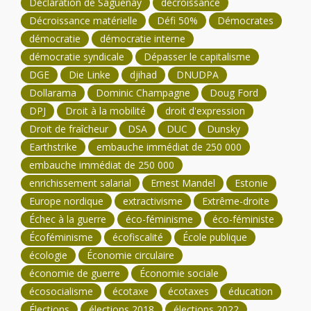
Déclaration de Saguenay
décroissance
Décroissance matérielle
Défi 50%
Démocrates
démocratie
démocratie interne
démocratie syndicale
Dépasser le capitalisme
DGE
Die Linke
djihad
DNUDPA
Dollarama
Dominic Champagne
Doug Ford
DPJ
Droit à la mobilité
droit d'expression
Droit de fraîcheur
DSA
DUC
Dunsky
Earthstrike
embauche immédiat de 250 000
embauche immédiat de 250 000
enrichissement salarial
Ernest Mandel
Estonie
Europe nordique
extractivisme
Extrême-droite
Échec à la guerre
éco-féminisme
éco-féministe
Écoféminisme
écofiscalité
École publique
écologie
Économie circulaire
économie de guerre
Économie sociale
écosocialisme
écotaxe
écotaxes
éducation
Élections
élections 2018
élections 2022