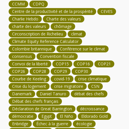
CCMM
CDPQ
Centre de la productivité et de la prospérité
CEVES
Charlie Hebdo
Charte des valeurs
charte des valeurs
chômage
Circonscription de Richelieu
climat
Climate Equity Reference Calculator
Colombie britannique
Conférence sur le climat
consensus
Convention fiscale
Convoi de la liberté
COP15
COP16
COP21
COP26
COP28
COP29
COP30
Courbe de Keeling
covid-19
crise climatique
Crise du logement
crise migratoire
CSN
Danemark
Daniel Tanuro
débat des chefs
Débat des chefs français
Déclaration de Great Barrington
décroissance
démocratie
Egypt
El Niño
Eldorado Gold
Enbridge
Échec à la guerre
écologie