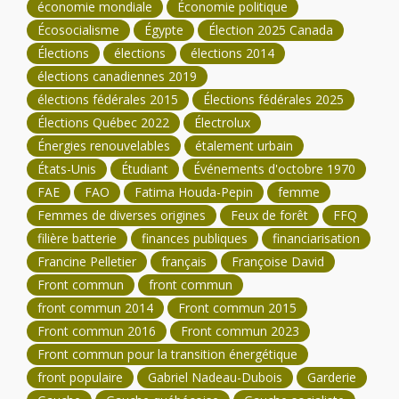
économie mondiale
Économie politique
Écosocialisme
Égypte
Élection 2025 Canada
Élections
élections
élections 2014
élections canadiennes 2019
élections fédérales 2015
Élections fédérales 2025
Élections Québec 2022
Électrolux
Énergies renouvelables
étalement urbain
États-Unis
Étudiant
Événements d'octobre 1970
FAE
FAO
Fatima Houda-Pepin
femme
Femmes de diverses origines
Feux de forêt
FFQ
filière batterie
finances publiques
financiarisation
Francine Pelletier
français
Françoise David
Front commun
front commun
front commun 2014
Front commun 2015
Front commun 2016
Front commun 2023
Front commun pour la transition énergétique
front populaire
Gabriel Nadeau-Dubois
Garderie