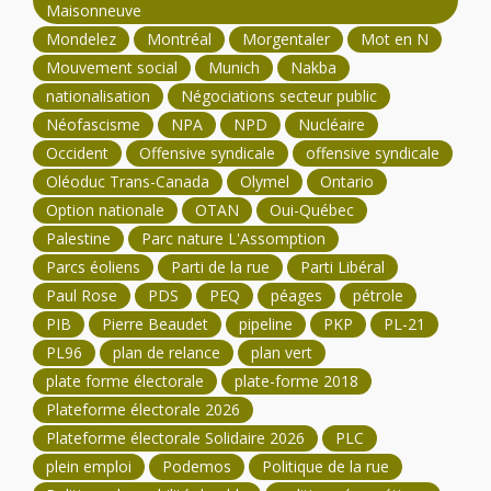
Maisonneuve
Mondelez
Montréal
Morgentaler
Mot en N
Mouvement social
Munich
Nakba
nationalisation
Négociations secteur public
Néofascisme
NPA
NPD
Nucléaire
Occident
Offensive syndicale
offensive syndicale
Oléoduc Trans-Canada
Olymel
Ontario
Option nationale
OTAN
Oui-Québec
Palestine
Parc nature L'Assomption
Parcs éoliens
Parti de la rue
Parti Libéral
Paul Rose
PDS
PEQ
péages
pétrole
PIB
Pierre Beaudet
pipeline
PKP
PL-21
PL96
plan de relance
plan vert
plate forme électorale
plate-forme 2018
Plateforme électorale 2026
Plateforme électorale Solidaire 2026
PLC
plein emploi
Podemos
Politique de la rue