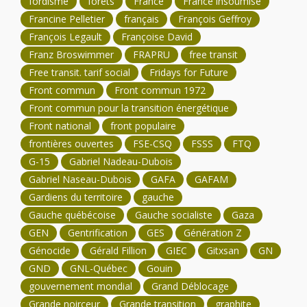
fordisme
forêts
France
France insoumise
Francine Pelletier
français
François Geffroy
François Legault
Françoise David
Franz Broswimmer
FRAPRU
free transit
Free transit. tarif social
Fridays for Future
Front commun
Front commun 1972
Front commun pour la transition énergétique
Front national
front populaire
frontières ouvertes
FSE-CSQ
FSSS
FTQ
G-15
Gabriel Nadeau-Dubois
Gabriel Naseau-Dubois
GAFA
GAFAM
Gardiens du territoire
gauche
Gauche québécoise
Gauche socialiste
Gaza
GEN
Gentrification
GES
Génération Z
Génocide
Gérald Fillion
GIEC
Gitxsan
GN
GND
GNL-Québec
Gouin
gouvernement mondial
Grand Déblocage
Grande noirceur
Grande transition
graphite