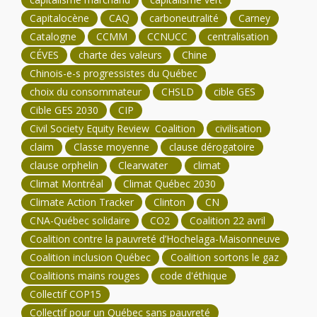
Capitalocène
CAQ
carboneutralité
Carney
Catalogne
CCMM
CCNUCC
centralisation
CÉVES
charte des valeurs
Chine
Chinois-e-s progressistes du Québec
choix du consommateur
CHSLD
cible GES
Cible GES 2030
CIP
Civil Society Equity Review Coalition
civilisation
claim
Classe moyenne
clause dérogatoire
clause orphelin
Clearwater
climat
Climat Montréal
Climat Québec 2030
Climate Action Tracker
Clinton
CN
CNA-Québec solidaire
CO2
Coalition 22 avril
Coalition contre la pauvreté d’Hochelaga-Maisonneuve
Coalition inclusion Québec
Coalition sortons le gaz
Coalitions mains rouges
code d'éthique
Collectif COP15
Collectif pour un Québec sans pauvreté