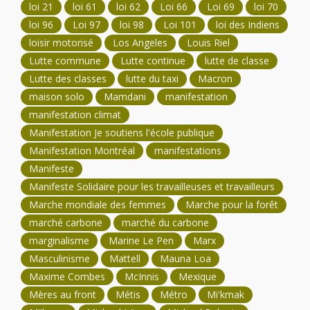
loi 21
loi 61
loi 62
Loi 66
Loi 69
loi 70
loi 96
Loi 97
loi 98
Loi 101
loi des Indiens
loisir motorisé
Los Angeles
Louis Riel
Lutte commune
Lutte continue
lutte de classe
Lutte des classes
lutte du taxi
Macron
maison solo
Mamdani
manifestation
manifestation climat
Manifestation Je soutiens l'école publique
Manifestation Montréal
manifestations
Manifeste
Manifeste Solidaire pour les travailleuses et travailleurs
Marche mondiale des femmes
Marche pour la forêt
marché carbone
marché du carbone
marginalisme
Marine Le Pen
Marx
Masculinisme
Mattell
Mauna Loa
Maxime Combes
McInnis
Mexique
Mères au front
Métis
Métro
Mi'kmak