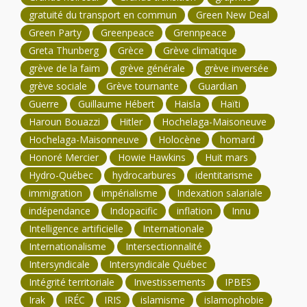
gratuité du transport en commun
Green New Deal
Green Party
Greenpeace
Grennpeace
Greta Thunberg
Grèce
Grève climatique
grève de la faim
grève générale
grève inversée
grève sociale
Grève tournante
Guardian
Guerre
Guillaume Hébert
Haisla
Haïti
Haroun Bouazzi
Hitler
Hochelaga-Maisoneuve
Hochelaga-Maisonneuve
Holocène
homard
Honoré Mercier
Howie Hawkins
Huit mars
Hydro-Québec
hydrocarbures
identitarisme
immigration
impérialisme
Indexation salariale
indépendance
Indopacific
inflation
Innu
Intelligence artificielle
Internationale
Internationalisme
Intersectionnalité
Intersyndicale
Intersyndicale Québec
Intégrité territoriale
Investissements
IPBES
Irak
IRÉC
IRIS
islamisme
islamophobie