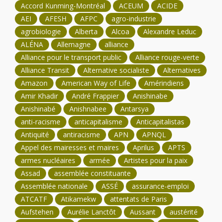
Accord Kunming-Montréal
ACEUM
ACIDE
AEI
AFESH
AFPC
agro-industrie
agrobiologie
Alberta
Alcoa
Alexandre Leduc
ALÉNA
Allemagne
alliance
Alliance pour le transport public
Alliance rouge-verte
Alliance Transit
Alternative socialiste
Alternatives
Amazon
American Way of Life
Amérindiens
Amir Khadir
André Frappier
Anishinabe
Anishinabé
Anishnabee
Antarsya
anti-racisme
anticapitalisme
Anticapitalistas
Antiquité
antiracisme
APN
APNQL
Appel des mairesses et maires
Aprilus
APTS
armes nucléaires
armée
Artistes pour la paix
Assad
assemblée constituante
Assemblée nationale
ASSÉ
assurance-emploi
ATCATF
Atikamekw
attentats de Paris
Aufstehen
Aurélie Lanctôt
Aussant
austérité