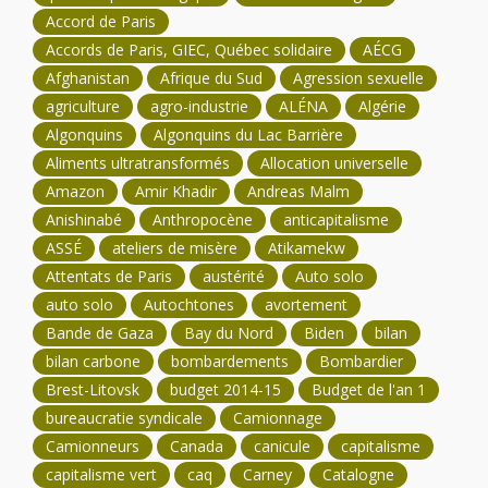
Accord de Paris
Accords de Paris, GIEC, Québec solidaire
AÉCG
Afghanistan
Afrique du Sud
Agression sexuelle
agriculture
agro-industrie
ALÉNA
Algérie
Algonquins
Algonquins du Lac Barrière
Aliments ultratransformés
Allocation universelle
Amazon
Amir Khadir
Andreas Malm
Anishinabé
Anthropocène
anticapitalisme
ASSÉ
ateliers de misère
Atikamekw
Attentats de Paris
austérité
Auto solo
auto solo
Autochtones
avortement
Bande de Gaza
Bay du Nord
Biden
bilan
bilan carbone
bombardements
Bombardier
Brest-Litovsk
budget 2014-15
Budget de l'an 1
bureaucratie syndicale
Camionnage
Camionneurs
Canada
canicule
capitalisme
capitalisme vert
caq
Carney
Catalogne