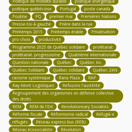
Politique de mobilité durable
politique énergétique
politique québécoise
Portugal
poste canada
Poutine
PQ
premier mai
Premières Nations
Presse-toi-à-gauche
Prière dans la rue
Printemps 2015
Printemps érable
Privatisation
pro-choix
productivité
Programme 2025 de Québec solidaire
prolétariat
prolétariat. progressisme
Quatrième Internationale
Question nationale
Québec
Québec Inc.
Québec Solidaire
Québec solidaire
Québec-ZéN
racisme systémique
Rana Plaza
RAP
Ray-Mont Logistiques
Refusons l'austérité
Regroupement des organismes en défense collective
des droits
REM
REM de l'Est
Revolutionnary Socialists
Réforme fiscale
Réformisme radical
Réfugié-e
réfugiés
Réseau express bus (REB)
Réseau écosocialiste
Révolution