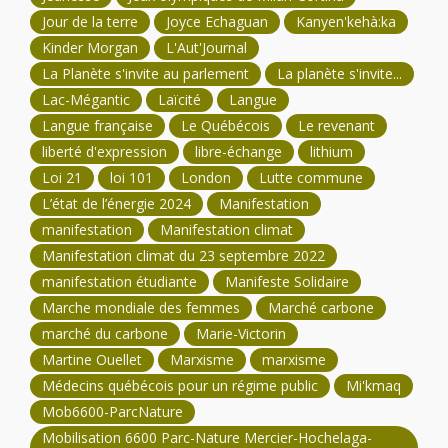
Jour de la terre
Joyce Echaguan
Kanyen'kehà:ka
Kinder Morgan
L'Aut'Journal
La Planète s'invite au parlement
La planète s'invite...
Lac-Mégantic
Laïcité
Langue
Langue française
Le Québécois
Le revenant
liberté d'expression
libre-échange
lithium
Loi 21
loi 101
London
Lutte commune
L’état de l’énergie 2024
Manifestation
manifestation
Manifestation climat
Manifestation climat du 23 septembre 2022
manifestation étudiante
Manifeste Solidaire
Marche mondiale des femmes
Marché carbone
marché du carbone
Marie-Victorin
Martine Ouellet
Marxisme
marxisme
Médecins québécois pour un régime public
Mi'kmaq
Mob6600-ParcNature
Mobilisation 6600 Parc-Nature Mercier-Hochelaga-