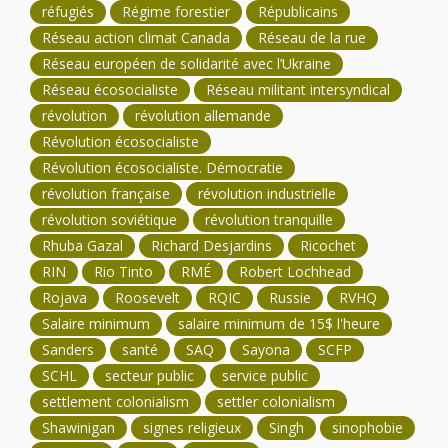
réfugiés
Régime forestier
Républicains
Réseau action climat Canada
Réseau de la rue
Réseau européen de solidarité avec l’Ukraine
Réseau écosocialiste
Réseau militant intersyndical
révolution
révolution allemande
Révolution écosocialiste
Révolution écosocialiste. Démocratie
révolution française
révolution industrielle
révolution soviétique
révolution tranquille
Rhuba Gazal
Richard Desjardins
Ricochet
RIN
Rio Tinto
RMÉ
Robert Lochhead
Rojava
Roosevelt
RQIC
Russie
RVHQ
Salaire minimum
salaire minimum de 15$ l'heure
Sanders
santé
SAQ
Sayona
SCFP
SCHL
secteur public
service public
settlement colonialism
settler colonialism
Shawinigan
signes religieux
Singh
sinophobie