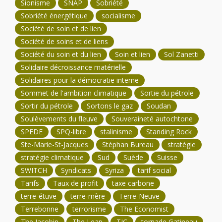
Sionisme
SNAP
Sobriété
Sobriété énergétique
socialisme
Société de soin et de lien
Société de soins et de liens
Société du soin et du lien
Soin et lien
Sol Zanetti
Solidaire décroissance matérielle
Solidaires pour la démocratie interne
Sommet de l'ambition climatique
Sortie du pétrole
Sortir du pétrole
Sortons le gaz
Soudan
Soulèvements du fleuve
Souveraineté autochtone
SPEDE
SPQ-libre
stalinisme
Standing Rock
Ste-Marie-St-Jacques
Stéphan Bureau
stratégie
stratégie climatique
Sud
Suède
Suisse
SWITCH
Syndicats
Syriza
tarif social
Tarifs
Taux de profit
taxe carbone
terre-étuve
terre-mère
Terre-Neuve
Terrebonne
terrorisme
The Economist
The Jacobin
The Leap
TJC
tornade Gatineau