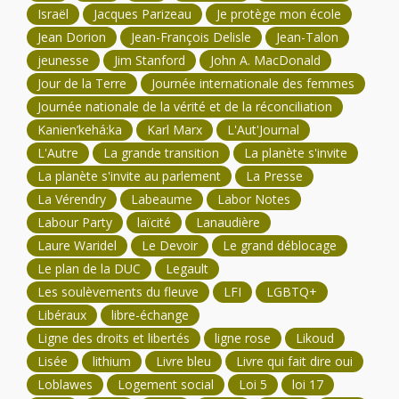
Israël
Jacques Parizeau
Je protège mon école
Jean Dorion
Jean-François Delisle
Jean-Talon
jeunesse
Jim Stanford
John A. MacDonald
Jour de la Terre
Journée internationale des femmes
Journée nationale de la vérité et de la réconciliation
Kanien’kehá:ka
Karl Marx
L'Aut'Journal
L'Autre
La grande transition
La planète s'invite
La planète s'invite au parlement
La Presse
La Vérendry
Labeaume
Labor Notes
Labour Party
laïcité
Lanaudière
Laure Waridel
Le Devoir
Le grand déblocage
Le plan de la DUC
Legault
Les soulèvements du fleuve
LFI
LGBTQ+
Libéraux
libre-échange
Ligne des droits et libertés
ligne rose
Likoud
Lisée
lithium
Livre bleu
Livre qui fait dire oui
Loblawes
Logement social
Loi 5
loi 17