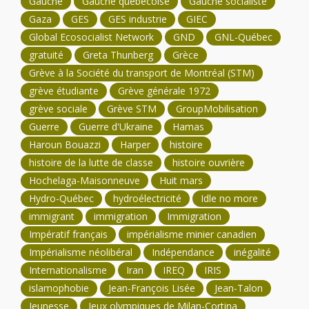
Gauche
Gauche québécoise
Gauche socialiste
Gaza
GES
GES industrie
GIEC
Global Ecosocialist Network
GND
GNL-Québec
gratuité
Greta Thunberg
Grèce
Grève à la Société du transport de Montréal (STM)
grève étudiante
Grève générale 1972
grève sociale
Grève STM
GroupMobilisation
Guerre
Guerre d'Ukraine
Hamas
Haroun Bouazzi
Harper
histoire
histoire de la lutte de classe
histoire ouvrière
Hochelaga-Maisonneuve
Huit mars
Hydro-Québec
hydroélectricité
Idle no more
immigrant
immigration
Immigration
Impératif français
impérialisme minier canadien
Impérialisme néolibéral
Indépendance
inégalité
Internationalisme
Iran
IREQ
IRIS
islamophobie
Jean-François Lisée
Jean-Talon
Jeunesse
Jeux olympiques de Milan-Cortina