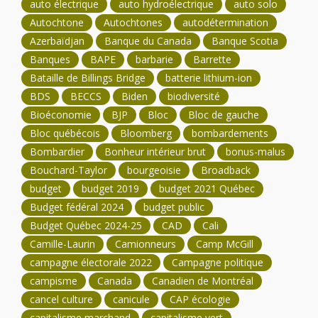
auto électrique
auto hydroélectrique
auto solo
Autochtone
Autochtones
autodétermination
Azerbaïdjan
Banque du Canada
Banque Scotia
Banques
BAPE
barbarie
Barrette
Bataille de Billings Bridge
batterie lithium-ion
BDS
BECCS
Biden
biodiversité
Bioéconomie
BJP
Bloc
Bloc de gauche
Bloc québécois
Bloomberg
bombardements
Bombardier
Bonheur intérieur brut
bonus-malus
Bouchard-Taylor
bourgeoisie
Broadback
budget
budget 2019
budget 2021 Québec
Budget fédéral 2024
budget public
Budget Québec 2024-25
CAD
Cali
Camille-Laurin
Camionneurs
Camp McGill
campagne électorale 2022
Campagne politique
campisme
Canada
Canadien de Montréal
cancel culture
canicule
CAP écologie
capitalisme marchand
capitalisme vert