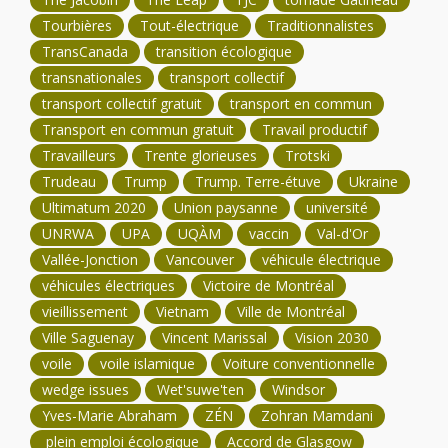
Tourbières
Tout-électrique
Traditionnalistes
TransCanada
transition écologique
transnationales
transport collectif
transport collectif gratuit
transport en commun
Transport en commun gratuit
Travail productif
Travailleurs
Trente glorieuses
Trotski
Trudeau
Trump
Trump. Terre-étuve
Ukraine
Ultimatum 2020
Union paysanne
université
UNRWA
UPA
UQÀM
vaccin
Val-d'Or
Vallée-Jonction
Vancouver
véhicule électrique
véhicules électriques
Victoire de Montréal
vieillissement
Vietnam
Ville de Montréal
Ville Saguenay
Vincent Marissal
Vision 2030
voile
voile islamique
Voiture conventionnelle
wedge issues
Wet'suwe'ten
Windsor
Yves-Marie Abraham
ZÉN
Zohran Mamdani
plein emploi écologique
Accord de Glasgow