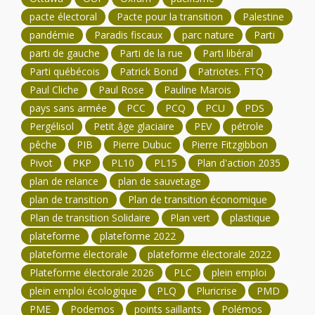
pacte électoral
Pacte pour la transition
Palestine
pandémie
Paradis fiscaux
parc nature
Parti
parti de gauche
Parti de la rue
Parti libéral
Parti québécois
Patrick Bond
Patriotes. FTQ
Paul Cliche
Paul Rose
Pauline Marois
pays sans armée
PCC
PCQ
PCU
PDS
Pergélisol
Petit âge glaciaire
PEV
pétrole
pêche
PIB
Pierre Dubuc
Pierre Fitzgibbon
Pivot
PKP
PL10
PL15
Plan d'action 2035
plan de relance
plan de sauvetage
plan de transition
Plan de transition économique
Plan de transition Solidaire
Plan vert
plastique
plateforme
plateforme 2022
plateforme électorale
plateforme électorale 2022
Plateforme électorale 2026
PLC
plein emploi
plein emploi écologique
PLQ
Pluricrise
PMD
PME
Podemos
points saillants
Polémos