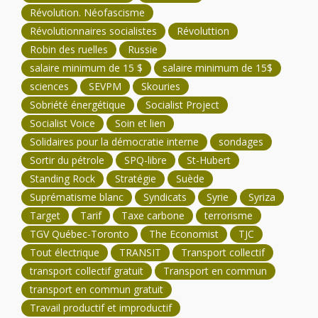
Révolution. Néofascisme
Révolutionnaires socialistes
Révoluttion
Robin des ruelles
Russie
salaire minimum de 15 $
salaire minimum de 15$
sciences
SEVPM
Skouries
Sobriété énergétique
Socialist Project
Socialist Voice
Soin et lien
Solidaires pour la démocratie interne
sondages
Sortir du pétrole
SPQ-libre
St-Hubert
Standing Rock
Stratégie
Suède
Suprématisme blanc
Syndicats
Syrie
Syriza
Target
Tarif
Taxe carbone
terrorisme
TGV Québec-Toronto
The Economist
TJC
Tout électrique
TRANSIT
Transport collectif
transport collectif gratuit
Transport en commun
transport en commun gratuit
Travail productif et improductif