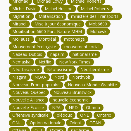
Mi'kmaq
Michael Löwy
Michael Roberts
Michel David
Michel Husson
Michel Roberts
Migration
Militarisation
ministère des Transports
Mirabel
Mise à jour économique
Mob6600
Mobilisation 6600 Parc-Nature MHM
Mohawk
Moi aussi
Montréal
motoneige
Mouvement écologiste
mouvement social
Nadeau-Dubois
napalm
nationalisme
Nemaska
Netflix
New York Times
Néo-fascisme
Néofascisme
Néolibéralisme
Nisga'a
NOAA
Nord
Northvolt
Nouveau Front populaire
Nouveau Monde Graphite
Nouveau Québec
Nouveau-Brunswick
Nouvelle Alliance
nouvelle économie
Nouvelle-Écosse
NPA
NPD
Obama
Offensive syndicale
oléoduc
ONÉ
Ontario
ONU
Option nationale
Orient
OTAN
Ottawa
OUI
Oxfam
pacifisme