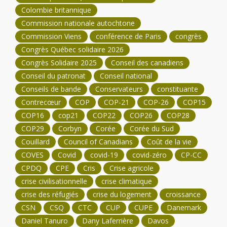
Colombie britannique
Commission nationale autochtone
Commission Viens
conférence de Paris
congrès
Congrès Québec solidaire 2026
Congrès Solidaire 2025
Conseil des canadiens
Conseil du patronat
Conseil national
Conseils de bande
Conservateurs
constituante
Contrecœur
COP
COP-21
COP-26
COP15
COP16
cop21
COP22
COP26
COP28
COP29
Corbyn
Corée
Corée du Sud
Couillard
Council of Canadians
Coût de la vie
COVES
Covid
covid-19
covid-zéro
CP-CC
CPDQ
CPE
Cris
Crise agricole
crise civilisationnelle
crise climatique
crise des réfugiés
crise du logement
croissance
CSN
CSQ
CTC
CUP
CUPE
Danemark
Daniel Tanuro
Dany Laferrière
Davos