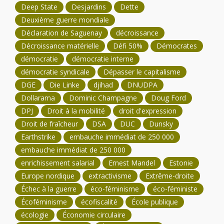
Deep State
Desjardins
Dette
Deuxième guerre mondiale
Déclaration de Saguenay
décroissance
Décroissance matérielle
Défi 50%
Démocrates
démocratie
démocratie interne
démocratie syndicale
Dépasser le capitalisme
DGE
Die Linke
djihad
DNUDPA
Dollarama
Dominic Champagne
Doug Ford
DPJ
Droit à la mobilité
droit d'expression
Droit de fraîcheur
DSA
DUC
Dunsky
Earthstrike
embauche immédiat de 250 000
embauche immédiat de 250 000
enrichissement salarial
Ernest Mandel
Estonie
Europe nordique
extractivisme
Extrême-droite
Échec à la guerre
éco-féminisme
éco-féministe
Écoféminisme
écofiscalité
École publique
écologie
Économie circulaire