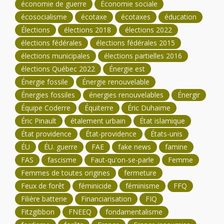
économie de guerre
Économie sociale
écosocialisme
écotaxe
écotaxes
éducation
Élections
élections 2018
élections 2022
élections fédérales
élections fédérales 2015
élections municipales
élections partielles 2016
élections Québec 2022
Énergie est
Énergie fossile
Énergie renouvelable
Énergies fossiles
énergies renouvelables
Énergir
Équipe Coderre
Équiterre
Éric Duhaime
Éric Pinault
étalement urbain
État islamique
État providence
État-providence
États-unis
ÉU
ÉU. guerre
FAE
fake news
famine
FAS
fascisme
Faut-qu'on-se-parle
Femme
Femmes de toutes origines
fermeture
Feux de forêt
féminicide
féminisme
FFQ
Filière batterie
Financiarisation
FIQ
Fitzgibbon
FNEEQ
fondamentalisme