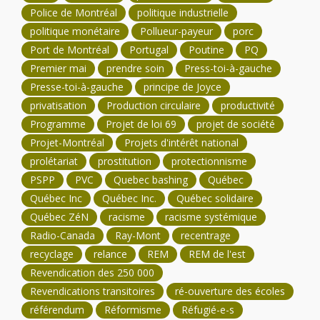
Police de Montréal
politique industrielle
politique monétaire
Pollueur-payeur
porc
Port de Montréal
Portugal
Poutine
PQ
Premier mai
prendre soin
Press-toi-à-gauche
Presse-toi-à-gauche
principe de Joyce
privatisation
Production circulaire
productivité
Programme
Projet de loi 69
projet de société
Projet-Montréal
Projets d'intérêt national
prolétariat
prostitution
protectionnisme
PSPP
PVC
Quebec bashing
Québec
Québec Inc
Québec Inc.
Québec solidaire
Québec ZéN
racisme
racisme systémique
Radio-Canada
Ray-Mont
recentrage
recyclage
relance
REM
REM de l'est
Revendication des 250 000
Revendications transitoires
ré-ouverture des écoles
référendum
Réformisme
Réfugié-e-s