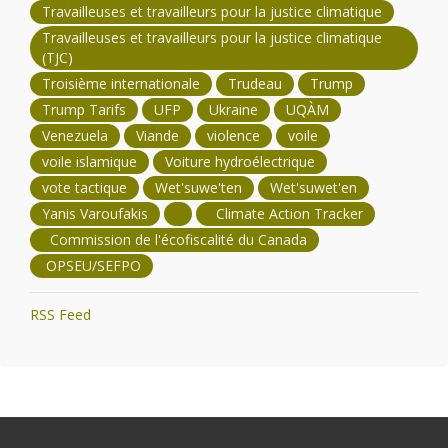
Travailleuses et travailleurs pour la justice climatique
Travailleuses et travailleurs pour la justice climatique
(TJC)
Troisième internationale
Trudeau
Trump
Trump Tarifs
UFP
Ukraine
UQÀM
Venezuela
Viande
violence
voile
voile islamique
Voiture hydroélectrique
vote tactique
Wet'suwe'ten
Wet'suwet'en
Yanis Varoufakis
Climate Action Tracker
Commission de l'écofiscalité du Canada
OPSEU/SEFPO
RSS Feed