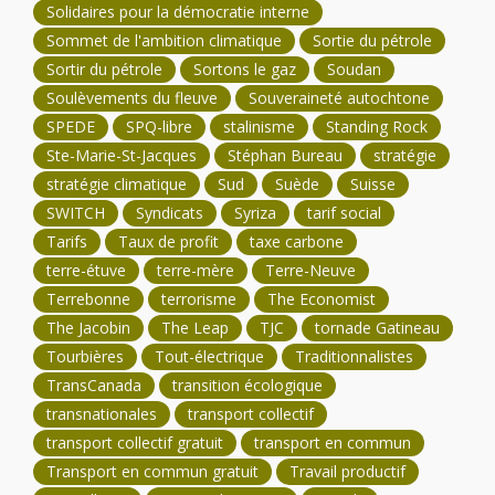
Solidaires pour la démocratie interne
Sommet de l'ambition climatique
Sortie du pétrole
Sortir du pétrole
Sortons le gaz
Soudan
Soulèvements du fleuve
Souveraineté autochtone
SPEDE
SPQ-libre
stalinisme
Standing Rock
Ste-Marie-St-Jacques
Stéphan Bureau
stratégie
stratégie climatique
Sud
Suède
Suisse
SWITCH
Syndicats
Syriza
tarif social
Tarifs
Taux de profit
taxe carbone
terre-étuve
terre-mère
Terre-Neuve
Terrebonne
terrorisme
The Economist
The Jacobin
The Leap
TJC
tornade Gatineau
Tourbières
Tout-électrique
Traditionnalistes
TransCanada
transition écologique
transnationales
transport collectif
transport collectif gratuit
transport en commun
Transport en commun gratuit
Travail productif