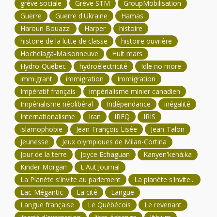
grève sociale
Grève STM
GroupMobilisation
Guerre
Guerre d'Ukraine
Hamas
Haroun Bouazzi
Harper
histoire
histoire de la lutte de classe
histoire ouvrière
Hochelaga-Maisonneuve
Huit mars
Hydro-Québec
hydroélectricité
Idle no more
immigrant
immigration
Immigration
Impératif français
impérialisme minier canadien
Impérialisme néolibéral
Indépendance
inégalité
Internationalisme
Iran
IREQ
IRIS
islamophobie
Jean-François Lisée
Jean-Talon
Jeunesse
Jeux olympiques de Milan-Cortina
Jour de la terre
Joyce Echaguan
Kanyen'kehà:ka
Kinder Morgan
L'Aut'Journal
La Planète s'invite au parlement
La planète s'invite...
Lac-Mégantic
Laïcité
Langue
Langue française
Le Québécois
Le revenant