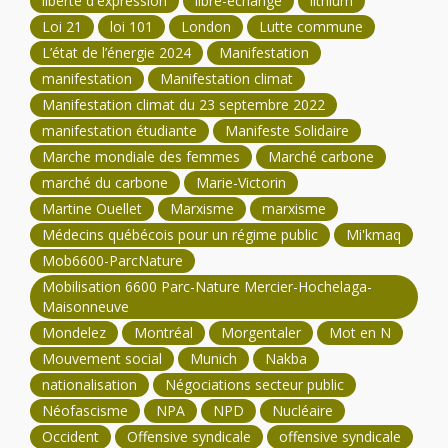
liberté d'expression
libre-échange
lithium
Loi 21
loi 101
London
Lutte commune
L’état de l’énergie 2024
Manifestation
manifestation
Manifestation climat
Manifestation climat du 23 septembre 2022
manifestation étudiante
Manifeste Solidaire
Marche mondiale des femmes
Marché carbone
marché du carbone
Marie-Victorin
Martine Ouellet
Marxisme
marxisme
Médecins québécois pour un régime public
Mi'kmaq
Mob6600-ParcNature
Mobilisation 6600 Parc-Nature Mercier-Hochelaga-
Maisonneuve
Mondelez
Montréal
Morgentaler
Mot en N
Mouvement social
Munich
Nakba
nationalisation
Négociations secteur public
Néofascisme
NPA
NPD
Nucléaire
Occident
Offensive syndicale
offensive syndicale