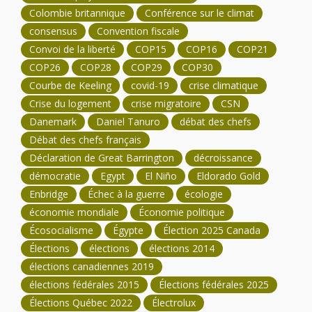
Colombie britannique
Conférence sur le climat
consensus
Convention fiscale
Convoi de la liberté
COP15
COP16
COP21
COP26
COP28
COP29
COP30
Courbe de Keeling
covid-19
crise climatique
Crise du logement
crise migratoire
CSN
Danemark
Daniel Tanuro
débat des chefs
Débat des chefs français
Déclaration de Great Barrington
décroissance
démocratie
Egypt
El Niño
Eldorado Gold
Enbridge
Échec à la guerre
écologie
économie mondiale
Économie politique
Écosocialisme
Égypte
Élection 2025 Canada
Élections
élections
élections 2014
élections canadiennes 2019
élections fédérales 2015
Élections fédérales 2025
Élections Québec 2022
Électrolux