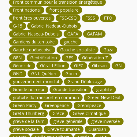
Front commun pour la transition énergétique
Front national
front populaire
frontières ouvertes
FSE-CSQ
FSSS
FTQ
G-15
Gabriel Nadeau-Dubois
Gabriel Naseau-Dubois
GAFA
GAFAM
Gardiens du territoire
gauche
Gauche québécoise
Gauche socialiste
Gaza
GEN
Gentrification
GES
Génération Z
Génocide
Gérald Fillion
GIEC
Gitxsan
GN
GND
GNL-Québec
Gouin
gouvernement mondial
Grand Déblocage
Grande noirceur
Grande transition
graphite
gratuité du transport en commun
Green New Deal
Green Party
Greenpeace
Grennpeace
Greta Thunberg
Grèce
Grève climatique
grève de la faim
grève générale
grève inversée
grève sociale
Grève tournante
Guardian