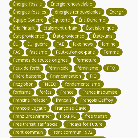
Énergie fossile
Énergie renouvelable
Énergies fossiles
énergies renouvelables
Énergir
Équipe Coderre
Équiterre
Éric Duhaime
Éric Pinault
étalement urbain
État islamique
État providence
État-providence
États-unis
ÉU
ÉU. guerre
FAE
fake news
famine
FAS
fascisme
Faut-qu'on-se-parle
Femme
Femmes de toutes origines
fermeture
Feux de forêt
féminicide
féminisme
FFQ
Filière batterie
Financiarisation
FIQ
Fitzgibbon
FNEEQ
fondamentalisme
fordisme
forêts
France
France insoumise
Francine Pelletier
français
François Geffroy
François Legault
Françoise David
Franz Broswimmer
FRAPRU
free transit
Free transit. tarif social
Fridays for Future
Front commun
Front commun 1972