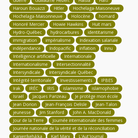
Guerre
Guillaume Hébert
Haisla
Haïti
Haroun Bouazzi
Hitler
Hochelaga-Maisoneuve
Hochelaga-Maisonneuve
Holocène
homard
Honoré Mercier
Howie Hawkins
Huit mars
Hydro-Québec
hydrocarbures
identitarisme
immigration
impérialisme
Indexation salariale
indépendance
Indopacific
inflation
Innu
Intelligence artificielle
Internationale
Internationalisme
Intersectionnalité
Intersyndicale
Intersyndicale Québec
Intégrité territoriale
Investissements
IPBES
Irak
IRÉC
IRIS
islamisme
islamophobie
Israël
Jacques Parizeau
Je protège mon école
Jean Dorion
Jean-François Delisle
Jean-Talon
jeunesse
Jim Stanford
John A. MacDonald
Jour de la Terre
Journée internationale des femmes
Journée nationale de la vérité et de la réconciliation
Kanien’kehá:ka
Karl Marx
L'Aut'Journal