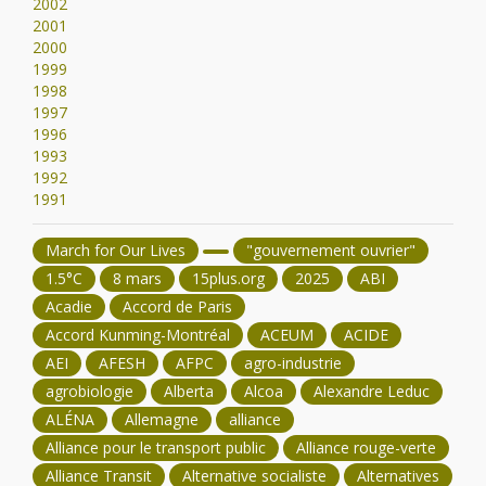
2002
2001
2000
1999
1998
1997
1996
1993
1992
1991
March for Our Lives
"gouvernement ouvrier"
1.5°C
8 mars
15plus.org
2025
ABI
Acadie
Accord de Paris
Accord Kunming-Montréal
ACEUM
ACIDE
AEI
AFESH
AFPC
agro-industrie
agrobiologie
Alberta
Alcoa
Alexandre Leduc
ALÉNA
Allemagne
alliance
Alliance pour le transport public
Alliance rouge-verte
Alliance Transit
Alternative socialiste
Alternatives