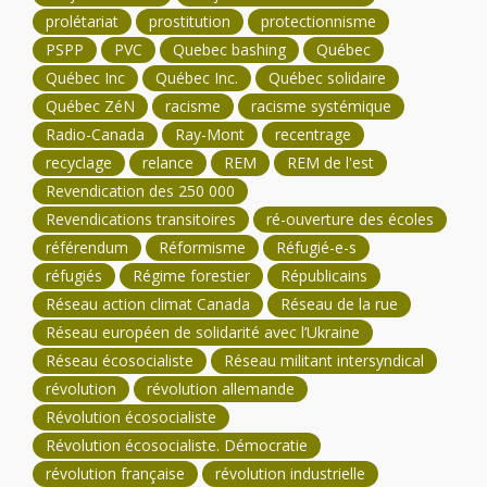
prolétariat
prostitution
protectionnisme
PSPP
PVC
Quebec bashing
Québec
Québec Inc
Québec Inc.
Québec solidaire
Québec ZéN
racisme
racisme systémique
Radio-Canada
Ray-Mont
recentrage
recyclage
relance
REM
REM de l'est
Revendication des 250 000
Revendications transitoires
ré-ouverture des écoles
référendum
Réformisme
Réfugié-e-s
réfugiés
Régime forestier
Républicains
Réseau action climat Canada
Réseau de la rue
Réseau européen de solidarité avec l’Ukraine
Réseau écosocialiste
Réseau militant intersyndical
révolution
révolution allemande
Révolution écosocialiste
Révolution écosocialiste. Démocratie
révolution française
révolution industrielle