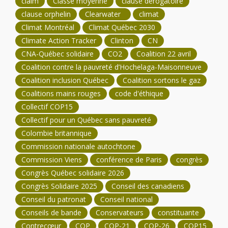
claim
Classe moyenne
clause dérogatoire
clause orphelin
Clearwater
climat
Climat Montréal
Climat Québec 2030
Climate Action Tracker
Clinton
CN
CNA-Québec solidaire
CO2
Coalition 22 avril
Coalition contre la pauvreté d’Hochelaga-Maisonneuve
Coalition inclusion Québec
Coalition sortons le gaz
Coalitions mains rouges
code d'éthique
Collectif COP15
Collectif pour un Québec sans pauvreté
Colombie britannique
Commission nationale autochtone
Commission Viens
conférence de Paris
congrès
Congrès Québec solidaire 2026
Congrès Solidaire 2025
Conseil des canadiens
Conseil du patronat
Conseil national
Conseils de bande
Conservateurs
constituante
Contrecœur
COP
COP-21
COP-26
COP15