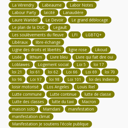
La Vérendry
Labeaume
Labor Notes
Labour Party
laïcité
Lanaudière
Laure Waridel
Le Devoir
Le grand déblocage
Le plan de la DUC
Legault
Les soulèvements du fleuve
LFI
LGBTQ+
Libéraux
libre-échange
Ligne des droits et libertés
ligne rose
Likoud
Lisée
lithium
Livre bleu
Livre qui fait dire oui
Loblawes
Logement social
Loi 5
loi 17
loi 21
loi 61
loi 62
Loi 66
Loi 69
loi 70
loi 96
Loi 97
loi 98
Loi 101
loi des Indiens
loisir motorisé
Los Angeles
Louis Riel
Lutte commune
Lutte continue
lutte de classe
Lutte des classes
lutte du taxi
Macron
maison solo
Mamdani
manifestation
manifestation climat
Manifestation Je soutiens l'école publique