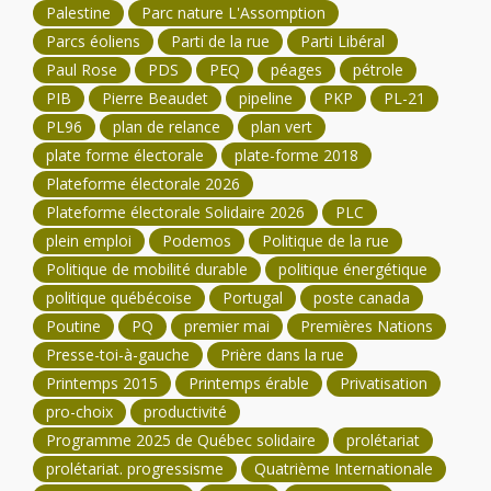
Palestine
Parc nature L'Assomption
Parcs éoliens
Parti de la rue
Parti Libéral
Paul Rose
PDS
PEQ
péages
pétrole
PIB
Pierre Beaudet
pipeline
PKP
PL-21
PL96
plan de relance
plan vert
plate forme électorale
plate-forme 2018
Plateforme électorale 2026
Plateforme électorale Solidaire 2026
PLC
plein emploi
Podemos
Politique de la rue
Politique de mobilité durable
politique énergétique
politique québécoise
Portugal
poste canada
Poutine
PQ
premier mai
Premières Nations
Presse-toi-à-gauche
Prière dans la rue
Printemps 2015
Printemps érable
Privatisation
pro-choix
productivité
Programme 2025 de Québec solidaire
prolétariat
prolétariat. progressisme
Quatrième Internationale