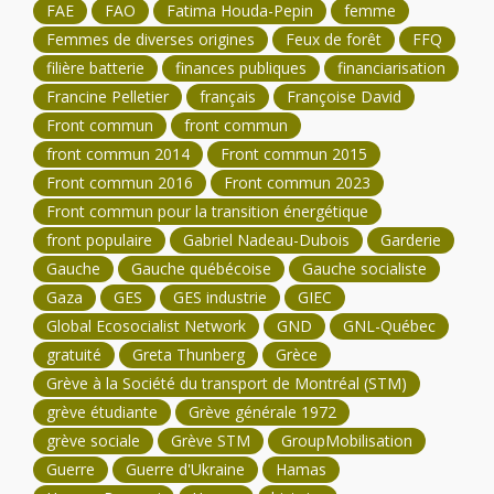
FAE
FAO
Fatima Houda-Pepin
femme
Femmes de diverses origines
Feux de forêt
FFQ
filière batterie
finances publiques
financiarisation
Francine Pelletier
français
Françoise David
Front commun
front commun
front commun 2014
Front commun 2015
Front commun 2016
Front commun 2023
Front commun pour la transition énergétique
front populaire
Gabriel Nadeau-Dubois
Garderie
Gauche
Gauche québécoise
Gauche socialiste
Gaza
GES
GES industrie
GIEC
Global Ecosocialist Network
GND
GNL-Québec
gratuité
Greta Thunberg
Grèce
Grève à la Société du transport de Montréal (STM)
grève étudiante
Grève générale 1972
grève sociale
Grève STM
GroupMobilisation
Guerre
Guerre d'Ukraine
Hamas