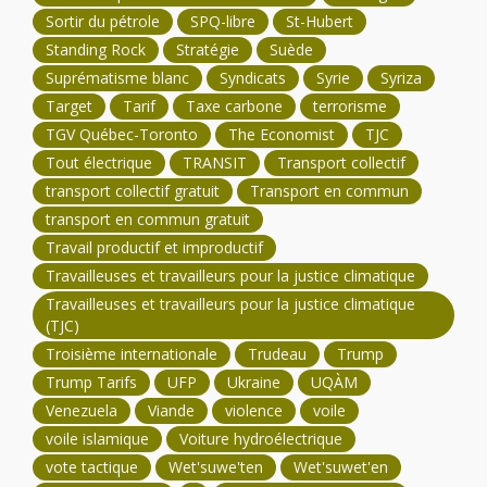
Sortir du pétrole
SPQ-libre
St-Hubert
Standing Rock
Stratégie
Suède
Suprématisme blanc
Syndicats
Syrie
Syriza
Target
Tarif
Taxe carbone
terrorisme
TGV Québec-Toronto
The Economist
TJC
Tout électrique
TRANSIT
Transport collectif
transport collectif gratuit
Transport en commun
transport en commun gratuit
Travail productif et improductif
Travailleuses et travailleurs pour la justice climatique
Travailleuses et travailleurs pour la justice climatique
(TJC)
Troisième internationale
Trudeau
Trump
Trump Tarifs
UFP
Ukraine
UQÀM
Venezuela
Viande
violence
voile
voile islamique
Voiture hydroélectrique
vote tactique
Wet'suwe'ten
Wet'suwet'en