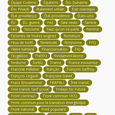
Équipe Coderre
Équiterre
Éric Duhaime
Éric Pinault
étalement urbain
État islamique
État providence
État-providence
États-unis
ÉU
ÉU. guerre
FAE
fake news
famine
FAS
fascisme
Faut-qu'on-se-parle
Femme
Femmes de toutes origines
fermeture
Feux de forêt
féminicide
féminisme
FFQ
Filière batterie
Financiarisation
FIQ
Fitzgibbon
FNEEQ
fondamentalisme
fordisme
forêts
France
France insoumise
Francine Pelletier
français
François Geffroy
François Legault
Françoise David
Franz Broswimmer
FRAPRU
free transit
Free transit. tarif social
Fridays for Future
Front commun
Front commun 1972
Front commun pour la transition énergétique
Front national
front populaire