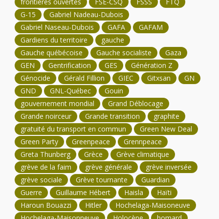
frontières ouvertes
FSE-CSQ
FSSS
FTQ
G-15
Gabriel Nadeau-Dubois
Gabriel Naseau-Dubois
GAFA
GAFAM
Gardiens du territoire
gauche
Gauche québécoise
Gauche socialiste
Gaza
GEN
Gentrification
GES
Génération Z
Génocide
Gérald Fillion
GIEC
Gitxsan
GN
GND
GNL-Québec
Gouin
gouvernement mondial
Grand Déblocage
Grande noirceur
Grande transition
graphite
gratuité du transport en commun
Green New Deal
Green Party
Greenpeace
Grennpeace
Greta Thunberg
Grèce
Grève climatique
grève de la faim
grève générale
grève inversée
grève sociale
Grève tournante
Guardian
Guerre
Guillaume Hébert
Haisla
Haïti
Haroun Bouazzi
Hitler
Hochelaga-Maisoneuve
Hochelaga-Maisonneuve
Holocène
homard