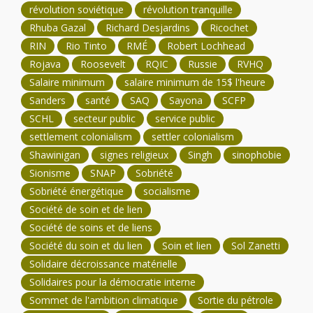
révolution soviétique
révolution tranquille
Rhuba Gazal
Richard Desjardins
Ricochet
RIN
Rio Tinto
RMÉ
Robert Lochhead
Rojava
Roosevelt
RQIC
Russie
RVHQ
Salaire minimum
salaire minimum de 15$ l'heure
Sanders
santé
SAQ
Sayona
SCFP
SCHL
secteur public
service public
settlement colonialism
settler colonialism
Shawinigan
signes religieux
Singh
sinophobie
Sionisme
SNAP
Sobriété
Sobriété énergétique
socialisme
Société de soin et de lien
Société de soins et de liens
Société du soin et du lien
Soin et lien
Sol Zanetti
Solidaire décroissance matérielle
Solidaires pour la démocratie interne
Sommet de l'ambition climatique
Sortie du pétrole