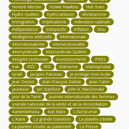
Honoré Mercier
Howie Hawkins
Huit mars
Hydro-Québec
hydrocarbures
identitarisme
immigration
impérialisme
Indexation salariale
indépendance
Indopacific
inflation
Innu
Intelligence artificielle
Internationale
Internationalisme
Intersectionnalité
Intersyndicale
Intersyndicale Québec
Intégrité territoriale
Investissements
IPBES
Irak
IRÉC
IRIS
islamisme
islamophobie
Israël
Jacques Parizeau
Je protège mon école
Jean Dorion
Jean-François Delisle
Jean-Talon
jeunesse
Jim Stanford
John A. MacDonald
Jour de la Terre
Journée internationale des femmes
Journée nationale de la vérité et de la réconciliation
Kanien’kehá:ka
Karl Marx
L'Aut'Journal
L'Autre
La grande transition
La planète s'invite
La planète s'invite au parlement
La Presse