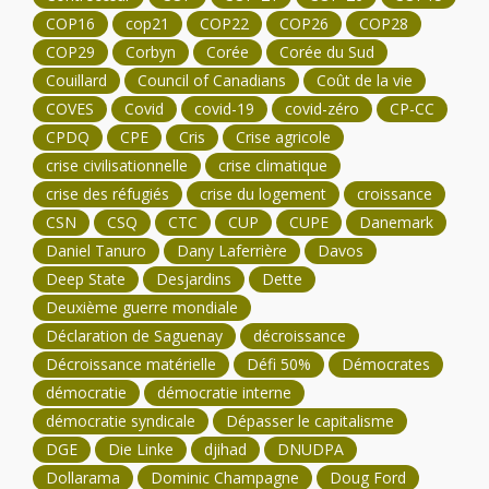
COP16
cop21
COP22
COP26
COP28
COP29
Corbyn
Corée
Corée du Sud
Couillard
Council of Canadians
Coût de la vie
COVES
Covid
covid-19
covid-zéro
CP-CC
CPDQ
CPE
Cris
Crise agricole
crise civilisationnelle
crise climatique
crise des réfugiés
crise du logement
croissance
CSN
CSQ
CTC
CUP
CUPE
Danemark
Daniel Tanuro
Dany Laferrière
Davos
Deep State
Desjardins
Dette
Deuxième guerre mondiale
Déclaration de Saguenay
décroissance
Décroissance matérielle
Défi 50%
Démocrates
démocratie
démocratie interne
démocratie syndicale
Dépasser le capitalisme
DGE
Die Linke
djihad
DNUDPA
Dollarama
Dominic Champagne
Doug Ford