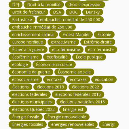
DPJ
Droit à la mobilité
droit d'expression
Droit de fraîcheur
DSA
DUC
Dunsky
Earthstrike
embauche immédiat de 250 000
embauche immédiat de 250 000
enrichissement salarial
Ernest Mandel
Estonie
Europe nordique
extractivisme
Extrême-droite
Échec à la guerre
éco-féminisme
éco-féministe
Écoféminisme
écofiscalité
École publique
écologie
Économie circulaire
économie de guerre
Économie sociale
écosocialisme
écotaxe
écotaxes
éducation
Élections
élections 2018
élections 2022
élections fédérales
élections fédérales 2015
élections municipales
élections partielles 2016
élections Québec 2022
Énergie est
Énergie fossile
Énergie renouvelable
Énergies fossiles
énergies renouvelables
Énergir