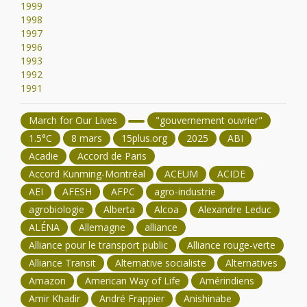
1999
1998
1997
1996
1993
1992
1991
March for Our Lives
"gouvernement ouvrier"
1.5°C
8 mars
15plus.org
2025
ABI
Acadie
Accord de Paris
Accord Kunming-Montréal
ACEUM
ACIDE
AEI
AFESH
AFPC
agro-industrie
agrobiologie
Alberta
Alcoa
Alexandre Leduc
ALÉNA
Allemagne
alliance
Alliance pour le transport public
Alliance rouge-verte
Alliance Transit
Alternative socialiste
Alternatives
Amazon
American Way of Life
Amérindiens
Amir Khadir
André Frappier
Anishinabe