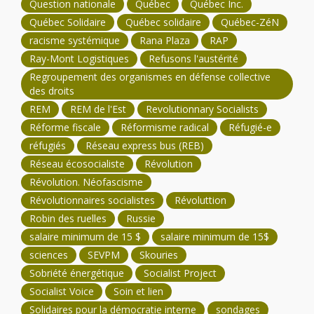
Question nationale
Québec
Québec Inc.
Québec Solidaire
Québec solidaire
Québec-ZéN
racisme systémique
Rana Plaza
RAP
Ray-Mont Logistiques
Refusons l'austérité
Regroupement des organismes en défense collective
des droits
REM
REM de l'Est
Revolutionnary Socialists
Réforme fiscale
Réformisme radical
Réfugié-e
réfugiés
Réseau express bus (REB)
Réseau écosocialiste
Révolution
Révolution. Néofascisme
Révolutionnaires socialistes
Révoluttion
Robin des ruelles
Russie
salaire minimum de 15 $
salaire minimum de 15$
sciences
SEVPM
Skouries
Sobriété énergétique
Socialist Project
Socialist Voice
Soin et lien
Solidaires pour la démocratie interne
sondages