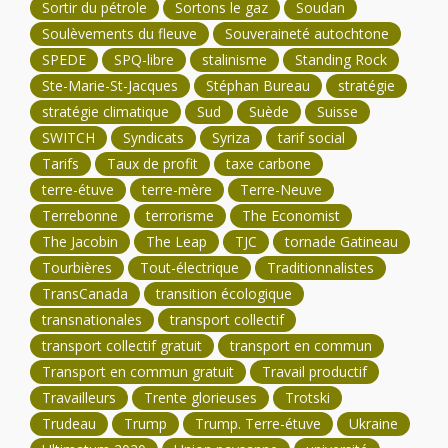
Sortir du pétrole
Sortons le gaz
Soudan
Soulèvements du fleuve
Souveraineté autochtone
SPEDE
SPQ-libre
stalinisme
Standing Rock
Ste-Marie-St-Jacques
Stéphan Bureau
stratégie
stratégie climatique
Sud
Suède
Suisse
SWITCH
Syndicats
Syriza
tarif social
Tarifs
Taux de profit
taxe carbone
terre-étuve
terre-mère
Terre-Neuve
Terrebonne
terrorisme
The Economist
The Jacobin
The Leap
TJC
tornade Gatineau
Tourbières
Tout-électrique
Traditionnalistes
TransCanada
transition écologique
transnationales
transport collectif
transport collectif gratuit
transport en commun
Transport en commun gratuit
Travail productif
Travailleurs
Trente glorieuses
Trotski
Trudeau
Trump
Trump. Terre-étuve
Ukraine