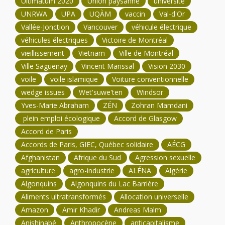
Ultimatum 2020
Union paysanne
université
UNRWA
UPA
UQÀM
vaccin
Val-d'Or
Vallée-Jonction
Vancouver
véhicule électrique
véhicules électriques
Victoire de Montréal
vieillissement
Vietnam
Ville de Montréal
Ville Saguenay
Vincent Marissal
Vision 2030
voile
voile islamique
Voiture conventionnelle
wedge issues
Wet'suwe'ten
Windsor
Yves-Marie Abraham
ZÉN
Zohran Mamdani
plein emploi écologique
Accord de Glasgow
Accord de Paris
Accords de Paris, GIEC, Québec solidaire
AÉCG
Afghanistan
Afrique du Sud
Agression sexuelle
agriculture
agro-industrie
ALÉNA
Algérie
Algonquins
Algonquins du Lac Barrière
Aliments ultratransformés
Allocation universelle
Amazon
Amir Khadir
Andreas Malm
Anishinabé
Anthropocène
anticapitalisme