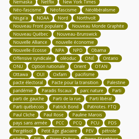
Nemaska
Netflix
New York Times
Néo-fascisme
Néofascisme
Néolibéralisme
Nisga'a
NOAA
Nord
Northvolt
Nouveau Front populaire
Nouveau Monde Graphite
Nouveau Québec
Nouveau-Brunswick
Nouvelle Alliance
nouvelle économie
Nouvelle-Écosse
NPA
NPD
Obama
Offensive syndicale
oléoduc
ONÉ
Ontario
ONU
Option nationale
Orient
OTAN
Ottawa
OUI
Oxfam
pacifisme
pacte électoral
Pacte pour la transition
Palestine
pandémie
Paradis fiscaux
parc nature
Parti
parti de gauche
Parti de la rue
Parti libéral
Parti québécois
Patrick Bond
Patriotes. FTQ
Paul Cliche
Paul Rose
Pauline Marois
pays sans armée
PCC
PCQ
PCU
PDS
Pergélisol
Petit âge glaciaire
PEV
pétrole
pêche
PIB
Pierre Dubuc
Pierre Fitzgibbon