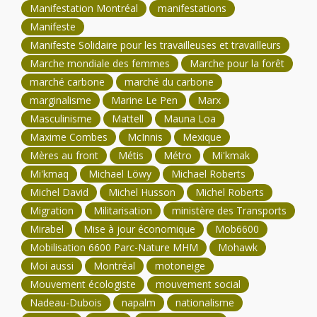
Manifestation Montréal
manifestations
Manifeste
Manifeste Solidaire pour les travailleuses et travailleurs
Marche mondiale des femmes
Marche pour la forêt
marché carbone
marché du carbone
marginalisme
Marine Le Pen
Marx
Masculinisme
Mattell
Mauna Loa
Maxime Combes
McInnis
Mexique
Mères au front
Métis
Métro
Mi'kmak
Mi'kmaq
Michael Löwy
Michael Roberts
Michel David
Michel Husson
Michel Roberts
Migration
Militarisation
ministère des Transports
Mirabel
Mise à jour économique
Mob6600
Mobilisation 6600 Parc-Nature MHM
Mohawk
Moi aussi
Montréal
motoneige
Mouvement écologiste
mouvement social
Nadeau-Dubois
napalm
nationalisme