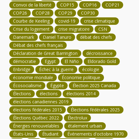
Convoi de la liberté
COP15
COP16
COP21
COP26
COP28
COP29
COP30
Courbe de Keeling
covid-19
crise climatique
Crise du logement
crise migratoire
CSN
Danemark
Daniel Tanuro
débat des chefs
Débat des chefs français
Déclaration de Great Barrington
décroissance
démocratie
Egypt
El Niño
Eldorado Gold
Enbridge
Échec à la guerre
écologie
économie mondiale
Économie politique
Écosocialisme
Égypte
Élection 2025 Canada
Élections
élections
élections 2014
élections canadiennes 2019
élections fédérales 2015
Élections fédérales 2025
Élections Québec 2022
Électrolux
Énergies renouvelables
étalement urbain
États-Unis
Étudiant
Événements d'octobre 1970