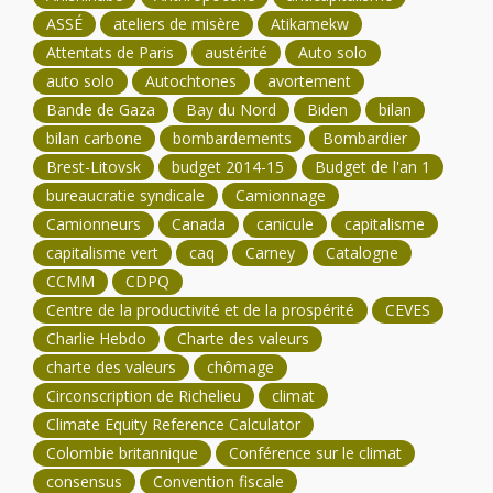
ASSÉ
ateliers de misère
Atikamekw
Attentats de Paris
austérité
Auto solo
auto solo
Autochtones
avortement
Bande de Gaza
Bay du Nord
Biden
bilan
bilan carbone
bombardements
Bombardier
Brest-Litovsk
budget 2014-15
Budget de l'an 1
bureaucratie syndicale
Camionnage
Camionneurs
Canada
canicule
capitalisme
capitalisme vert
caq
Carney
Catalogne
CCMM
CDPQ
Centre de la productivité et de la prospérité
CEVES
Charlie Hebdo
Charte des valeurs
charte des valeurs
chômage
Circonscription de Richelieu
climat
Climate Equity Reference Calculator
Colombie britannique
Conférence sur le climat
consensus
Convention fiscale