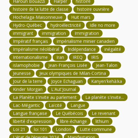
Haroun Bouazzi
Harper
histoire
histoire de la lutte de classe
histoire ouvrière
Hochelaga-Maisonneuve
Huit mars
Hydro-Québec
hydroélectricité
Idle no more
immigrant
immigration
Immigration
Impératif français
impérialisme minier canadien
Impérialisme néolibéral
Indépendance
inégalité
Internationalisme
Iran
IREQ
IRIS
islamophobie
Jean-François Lisée
Jean-Talon
Jeunesse
Jeux olympiques de Milan-Cortina
Jour de la terre
Joyce Echaguan
Kanyen'kehà:ka
Kinder Morgan
L'Aut'Journal
La Planète s'invite au parlement
La planète s'invite...
Lac-Mégantic
Laïcité
Langue
Langue française
Le Québécois
Le revenant
liberté d'expression
libre-échange
lithium
Loi 21
loi 101
London
Lutte commune
L’état de l’énergie 2024
Manifestation