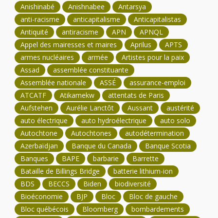
Anishinabé
Anishnabee
Antarsya
anti-racisme
anticapitalisme
Anticapitalistas
Antiquité
antiracisme
APN
APNQL
Appel des mairesses et maires
Aprilus
APTS
armes nucléaires
armée
Artistes pour la paix
Assad
assemblée constituante
Assemblée nationale
ASSÉ
assurance-emploi
ATCATF
Atikamekw
attentats de Paris
Aufstehen
Aurélie Lanctôt
Aussant
austérité
auto électrique
auto hydroélectrique
auto solo
Autochtone
Autochtones
autodétermination
Azerbaïdjan
Banque du Canada
Banque Scotia
Banques
BAPE
barbarie
Barrette
Bataille de Billings Bridge
batterie lithium-ion
BDS
BECCS
Biden
biodiversité
Bioéconomie
BJP
Bloc
Bloc de gauche
Bloc québécois
Bloomberg
bombardements