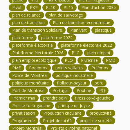
Pivot
PKP
PL10
PL15
Plan d'action 2035
plan de relance
plan de sauvetage
plan de transition
Plan de transition économique
Plan de transition Solidaire
Plan vert
plastique
plateforme
plateforme 2022
plateforme électorale
plateforme électorale 2022
Plateforme électorale 2026
PLC
plein emploi
plein emploi écologique
PLQ
Pluricrise
PMD
PME
Podemos
points saillants
Polémos
Police de Montréal
politique industrielle
politique monétaire
Pollueur-payeur
porc
Port de Montréal
Portugal
Poutine
PQ
Premier mai
prendre soin
Press-toi-à-gauche
Presse-toi-à-gauche
principe de Joyce
privatisation
Production circulaire
productivité
Programme
Projet de loi 69
projet de société
Projet-Montréal
Projets d'intérêt national