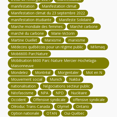
manifestation
Manifestation climat
Manifestation climat du 23 septembre 2022
manifestation étudiante
Manifeste Solidaire
Marche mondiale des femmes
Marché carbone
marché du carbone
Marie-Victorin
Martine Ouellet
Marxisme
marxisme
Médecins québécois pour un régime public
Mi'kmaq
Mob6600-ParcNature
Mobilisation 6600 Parc-Nature Mercier-Hochelaga-
Maisonneuve
Mondelez
Montréal
Morgentaler
Mot en N
Mouvement social
Munich
Nakba
nationalisation
Négociations secteur public
Néofascisme
NPA
NPD
Nucléaire
Occident
Offensive syndicale
offensive syndicale
Oléoduc Trans-Canada
Olymel
Ontario
Option nationale
OTAN
Oui-Québec