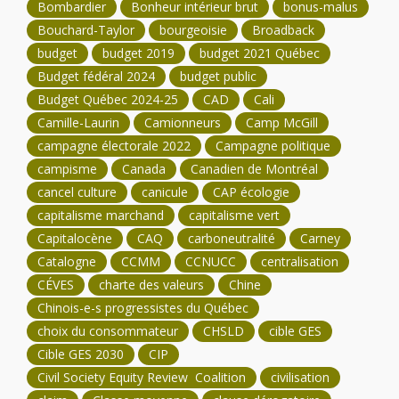
Bombardier
Bonheur intérieur brut
bonus-malus
Bouchard-Taylor
bourgeoisie
Broadback
budget
budget 2019
budget 2021 Québec
Budget fédéral 2024
budget public
Budget Québec 2024-25
CAD
Cali
Camille-Laurin
Camionneurs
Camp McGill
campagne électorale 2022
Campagne politique
campisme
Canada
Canadien de Montréal
cancel culture
canicule
CAP écologie
capitalisme marchand
capitalisme vert
Capitalocène
CAQ
carboneutralité
Carney
Catalogne
CCMM
CCNUCC
centralisation
CÉVES
charte des valeurs
Chine
Chinois-e-s progressistes du Québec
choix du consommateur
CHSLD
cible GES
Cible GES 2030
CIP
Civil Society Equity Review Coalition
civilisation