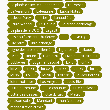
La planète s'invite au parlement
La Presse
La Vérendry
Labeaume
Labor Notes
Labour Party
laïcité
Lanaudière
Laure Waridel
Le Devoir
Le grand déblocage
Le plan de la DUC
Legault
Les soulèvements du fleuve
LFI
LGBTQ+
Libéraux
libre-échange
Ligne des droits et libertés
ligne rose
Likoud
Lisée
lithium
Livre bleu
Livre qui fait dire oui
Loblawes
Logement social
Loi 5
loi 17
loi 21
loi 61
loi 62
Loi 66
Loi 69
loi 70
loi 96
Loi 97
loi 98
Loi 101
loi des Indiens
loisir motorisé
Los Angeles
Louis Riel
Lutte commune
Lutte continue
lutte de classe
Lutte des classes
lutte du taxi
Macron
maison solo
Mamdani
manifestation
manifestation climat