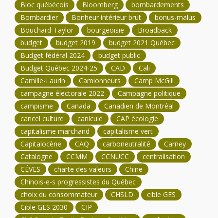
Bloc québécois
Bloomberg
bombardements
Bombardier
Bonheur intérieur brut
bonus-malus
Bouchard-Taylor
bourgeoisie
Broadback
budget
budget 2019
budget 2021 Québec
Budget fédéral 2024
budget public
Budget Québec 2024-25
CAD
Cali
Camille-Laurin
Camionneurs
Camp McGill
campagne électorale 2022
Campagne politique
campisme
Canada
Canadien de Montréal
cancel culture
canicule
CAP écologie
capitalisme marchand
capitalisme vert
Capitalocène
CAQ
carboneutralité
Carney
Catalogne
CCMM
CCNUCC
centralisation
CÉVES
charte des valeurs
Chine
Chinois-e-s progressistes du Québec
choix du consommateur
CHSLD
cible GES
Cible GES 2030
CIP