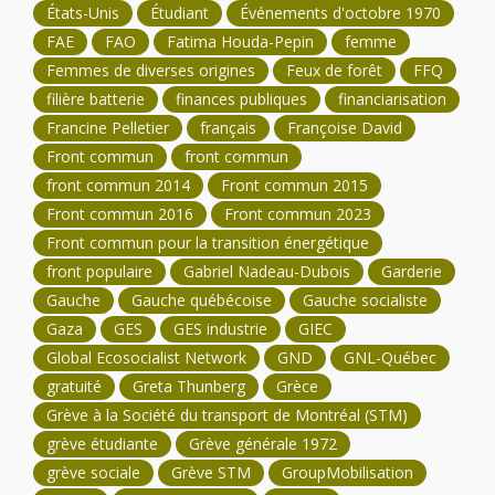
États-Unis
Étudiant
Événements d'octobre 1970
FAE
FAO
Fatima Houda-Pepin
femme
Femmes de diverses origines
Feux de forêt
FFQ
filière batterie
finances publiques
financiarisation
Francine Pelletier
français
Françoise David
Front commun
front commun
front commun 2014
Front commun 2015
Front commun 2016
Front commun 2023
Front commun pour la transition énergétique
front populaire
Gabriel Nadeau-Dubois
Garderie
Gauche
Gauche québécoise
Gauche socialiste
Gaza
GES
GES industrie
GIEC
Global Ecosocialist Network
GND
GNL-Québec
gratuité
Greta Thunberg
Grèce
Grève à la Société du transport de Montréal (STM)
grève étudiante
Grève générale 1972
grève sociale
Grève STM
GroupMobilisation