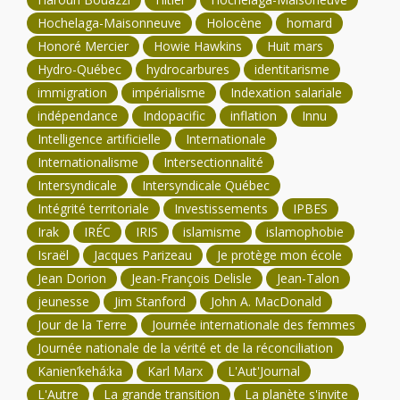
Hochelaga-Maisonneuve
Holocène
homard
Honoré Mercier
Howie Hawkins
Huit mars
Hydro-Québec
hydrocarbures
identitarisme
immigration
impérialisme
Indexation salariale
indépendance
Indopacific
inflation
Innu
Intelligence artificielle
Internationale
Internationalisme
Intersectionnalité
Intersyndicale
Intersyndicale Québec
Intégrité territoriale
Investissements
IPBES
Irak
IRÉC
IRIS
islamisme
islamophobie
Israël
Jacques Parizeau
Je protège mon école
Jean Dorion
Jean-François Delisle
Jean-Talon
jeunesse
Jim Stanford
John A. MacDonald
Jour de la Terre
Journée internationale des femmes
Journée nationale de la vérité et de la réconciliation
Kanien’kehá:ka
Karl Marx
L'Aut'Journal
L'Autre
La grande transition
La planète s'invite