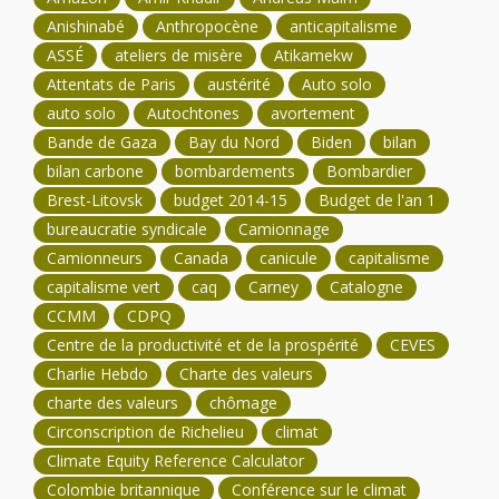
Anishinabé
Anthropocène
anticapitalisme
ASSÉ
ateliers de misère
Atikamekw
Attentats de Paris
austérité
Auto solo
auto solo
Autochtones
avortement
Bande de Gaza
Bay du Nord
Biden
bilan
bilan carbone
bombardements
Bombardier
Brest-Litovsk
budget 2014-15
Budget de l'an 1
bureaucratie syndicale
Camionnage
Camionneurs
Canada
canicule
capitalisme
capitalisme vert
caq
Carney
Catalogne
CCMM
CDPQ
Centre de la productivité et de la prospérité
CEVES
Charlie Hebdo
Charte des valeurs
charte des valeurs
chômage
Circonscription de Richelieu
climat
Climate Equity Reference Calculator
Colombie britannique
Conférence sur le climat