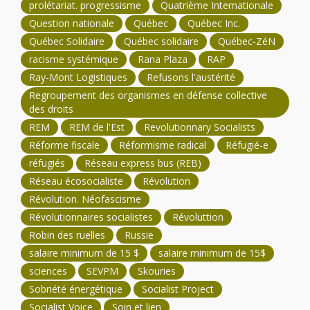
prolétariat. progressisme
Quatrième Internationale
Question nationale
Québec
Québec Inc.
Québec Solidaire
Québec solidaire
Québec-ZéN
racisme systémique
Rana Plaza
RAP
Ray-Mont Logistiques
Refusons l'austérité
Regroupement des organismes en défense collective
des droits
REM
REM de l'Est
Revolutionnary Socialists
Réforme fiscale
Réformisme radical
Réfugié-e
réfugiés
Réseau express bus (REB)
Réseau écosocialiste
Révolution
Révolution. Néofascisme
Révolutionnaires socialistes
Révoluttion
Robin des ruelles
Russie
salaire minimum de 15 $
salaire minimum de 15$
sciences
SEVPM
Skouries
Sobriété énergétique
Socialist Project
Socialist Voice
Soin et lien