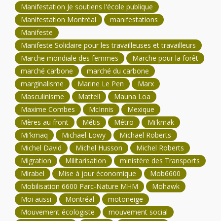
Manifestation Je soutiens l'école publique
Manifestation Montréal
manifestations
Manifeste
Manifeste Solidaire pour les travailleuses et travailleurs
Marche mondiale des femmes
Marche pour la forêt
marché carbone
marché du carbone
marginalisme
Marine Le Pen
Marx
Masculinisme
Mattell
Mauna Loa
Maxime Combes
McInnis
Mexique
Mères au front
Métis
Métro
Mi'kmak
Mi'kmaq
Michael Löwy
Michael Roberts
Michel David
Michel Husson
Michel Roberts
Migration
Militarisation
ministère des Transports
Mirabel
Mise à jour économique
Mob6600
Mobilisation 6600 Parc-Nature MHM
Mohawk
Moi aussi
Montréal
motoneige
Mouvement écologiste
mouvement social