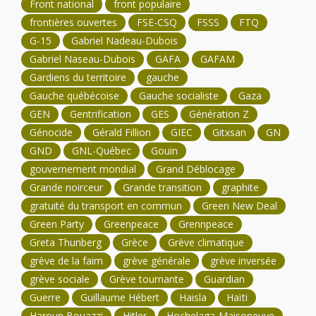
Front national
front populaire
frontières ouvertes
FSE-CSQ
FSSS
FTQ
G-15
Gabriel Nadeau-Dubois
Gabriel Naseau-Dubois
GAFA
GAFAM
Gardiens du territoire
gauche
Gauche québécoise
Gauche socialiste
Gaza
GEN
Gentrification
GES
Génération Z
Génocide
Gérald Fillion
GIEC
Gitxsan
GN
GND
GNL-Québec
Gouin
gouvernement mondial
Grand Déblocage
Grande noirceur
Grande transition
graphite
gratuité du transport en commun
Green New Deal
Green Party
Greenpeace
Grennpeace
Greta Thunberg
Grèce
Grève climatique
grève de la faim
grève générale
grève inversée
grève sociale
Grève tournante
Guardian
Guerre
Guillaume Hébert
Haisla
Haïti
Haroun Bouazzi
Hitler
Hochelaga-Maisoneuve