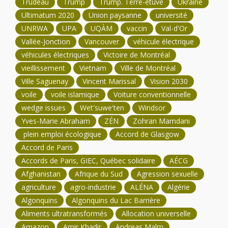
Trudeau
Trump
Trump. Terre-étuve
Ukraine
Ultimatum 2020
Union paysanne
université
UNRWA
UPA
UQÀM
vaccin
Val-d'Or
Vallée-Jonction
Vancouver
véhicule électrique
véhicules électriques
Victoire de Montréal
vieillissement
Vietnam
Ville de Montréal
Ville Saguenay
Vincent Marissal
Vision 2030
voile
voile islamique
Voiture conventionnelle
wedge issues
Wet'suwe'ten
Windsor
Yves-Marie Abraham
ZÉN
Zohran Mamdani
plein emploi écologique
Accord de Glasgow
Accord de Paris
Accords de Paris, GIEC, Québec solidaire
AÉCG
Afghanistan
Afrique du Sud
Agression sexuelle
agriculture
agro-industrie
ALÉNA
Algérie
Algonquins
Algonquins du Lac Barrière
Aliments ultratransformés
Allocation universelle
Amazon
Amir Khadir
Andreas Malm