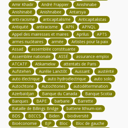
Amir Khadir
André Frappier
Anishinabe
Anishinabé
Anishnabee
Antarsya
anti-racisme
anticapitalisme
Anticapitalistas
Antiquité
antiracisme
APN
APNQL
Appel des mairesses et maires
Aprilus
APTS
armes nucléaires
armée
Artistes pour la paix
Assad
assemblée constituante
Assemblée nationale
ASSÉ
assurance-emploi
ATCATF
Atikamekw
attentats de Paris
Aufstehen
Aurélie Lanctôt
Aussant
austérité
auto électrique
auto hydroélectrique
auto solo
Autochtone
Autochtones
autodétermination
Azerbaïdjan
Banque du Canada
Banque Scotia
Banques
BAPE
barbarie
Barrette
Bataille de Billings Bridge
batterie lithium-ion
BDS
BECCS
Biden
biodiversité
Bioéconomie
BJP
Bloc
Bloc de gauche