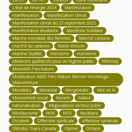
L’état de l’énergie 2024
Manifestation
manifestation
Manifestation climat
Manifestation climat du 23 septembre 2022
manifestation étudiante
Manifeste Solidaire
Marche mondiale des femmes
Marché carbone
marché du carbone
Marie-Victorin
Martine Ouellet
Marxisme
marxisme
Médecins québécois pour un régime public
Mi'kmaq
Mob6600-ParcNature
Mobilisation 6600 Parc-Nature Mercier-Hochelaga-
Maisonneuve
Mondelez
Montréal
Morgentaler
Mot en N
Mouvement social
Munich
Nakba
nationalisation
Négociations secteur public
Néofascisme
NPA
NPD
Nucléaire
Occident
Offensive syndicale
offensive syndicale
Oléoduc Trans-Canada
Olymel
Ontario