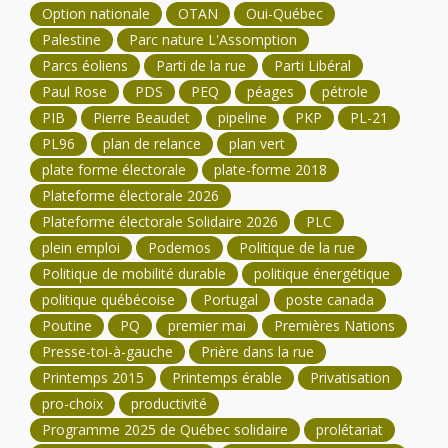
Option nationale
OTAN
Oui-Québec
Palestine
Parc nature L'Assomption
Parcs éoliens
Parti de la rue
Parti Libéral
Paul Rose
PDS
PEQ
péages
pétrole
PIB
Pierre Beaudet
pipeline
PKP
PL-21
PL96
plan de relance
plan vert
plate forme électorale
plate-forme 2018
Plateforme électorale 2026
Plateforme électorale Solidaire 2026
PLC
plein emploi
Podemos
Politique de la rue
Politique de mobilité durable
politique énergétique
politique québécoise
Portugal
poste canada
Poutine
PQ
premier mai
Premières Nations
Presse-toi-à-gauche
Prière dans la rue
Printemps 2015
Printemps érable
Privatisation
pro-choix
productivité
Programme 2025 de Québec solidaire
prolétariat