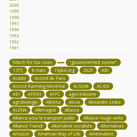
2000
1999
1998
1997
1996
1993
1992
1991
March for Our Lives
"gouvernement ouvrier"
1.5°C
8 mars
15plus.org
2025
ABI
Acadie
Accord de Paris
Accord Kunming-Montréal
ACEUM
ACIDE
AEI
AFESH
AFPC
agro-industrie
agrobiologie
Alberta
Alcoa
Alexandre Leduc
ALÉNA
Allemagne
alliance
Alliance pour le transport public
Alliance rouge-verte
Alliance Transit
Alternative socialiste
Alternatives
Amazon
American Way of Life
Amérindiens