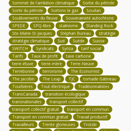
Sommet de l'ambition climatique
Sortie du pétrole
Sortir du pétrole
Sortons le gaz
Soudan
Soulèvements du fleuve
Souveraineté autochtone
SPEDE
SPQ-libre
stalinisme
Standing Rock
Ste-Marie-St-Jacques
Stéphan Bureau
stratégie
stratégie climatique
Sud
Suède
Suisse
SWITCH
Syndicats
Syriza
tarif social
Tarifs
Taux de profit
taxe carbone
terre-étuve
terre-mère
Terre-Neuve
Terrebonne
terrorisme
The Economist
The Jacobin
The Leap
TJC
tornade Gatineau
Tourbières
Tout-électrique
Traditionnalistes
TransCanada
transition écologique
transnationales
transport collectif
transport collectif gratuit
transport en commun
Transport en commun gratuit
Travail productif
Travailleurs
Trente glorieuses
Trotski