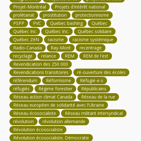
Projet-Montréal
Projets d'intérêt national
prolétariat
prostitution
protectionnisme
PSPP
PVC
Quebec bashing
Québec
Québec Inc
Québec Inc.
Québec solidaire
Québec ZéN
racisme
racisme systémique
Radio-Canada
Ray-Mont
recentrage
recyclage
relance
REM
REM de l'est
Revendication des 250 000
Revendications transitoires
ré-ouverture des écoles
référendum
Réformisme
Réfugié-e-s
réfugiés
Régime forestier
Républicains
Réseau action climat Canada
Réseau de la rue
Réseau européen de solidarité avec l’Ukraine
Réseau écosocialiste
Réseau militant intersyndical
révolution
révolution allemande
Révolution écosocialiste
Révolution écosocialiste. Démocratie