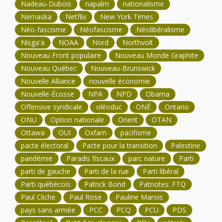
Nadeau-Dubois
napalm
nationalisme
Nemaska
Netflix
New York Times
Néo-fascisme
Néofascisme
Néolibéralisme
Nisga'a
NOAA
Nord
Northvolt
Nouveau Front populaire
Nouveau Monde Graphite
Nouveau Québec
Nouveau-Brunswick
Nouvelle Alliance
nouvelle économie
Nouvelle-Écosse
NPA
NPD
Obama
Offensive syndicale
oléoduc
ONÉ
Ontario
ONU
Option nationale
Orient
OTAN
Ottawa
OUI
Oxfam
pacifisme
pacte électoral
Pacte pour la transition
Palestine
pandémie
Paradis fiscaux
parc nature
Parti
parti de gauche
Parti de la rue
Parti libéral
Parti québécois
Patrick Bond
Patriotes. FTQ
Paul Cliche
Paul Rose
Pauline Marois
pays sans armée
PCC
PCQ
PCU
PDS