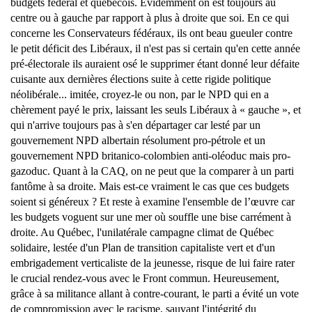
budgets fédéral et québécois. Évidemment on est toujours au
centre ou à gauche par rapport à plus à droite que soi. En ce qui
concerne les Conservateurs fédéraux, ils ont beau gueuler contre
le petit déficit des Libéraux, il n'est pas si certain qu'en cette année
pré-électorale ils auraient osé le supprimer étant donné leur défaite
cuisante aux dernières élections suite à cette rigide politique
néolibérale... imitée, croyez-le ou non, par le NPD qui en a
chèrement payé le prix, laissant les seuls Libéraux à « gauche », et
qui n'arrive toujours pas à s'en départager car lesté par un
gouvernement NPD albertain résolument pro-pétrole et un
gouvernement NPD britanico-colombien anti-oléoduc mais pro-
gazoduc. Quant à la CAQ, on ne peut que la comparer à un parti
fantôme à sa droite. Mais est-ce vraiment le cas que ces budgets
soient si généreux ? Et reste à examine l'ensemble de l’œuvre car
les budgets voguent sur une mer où souffle une bise carrément à
droite. Au Québec, l'unilatérale campagne climat de Québec
solidaire, lestée d'un Plan de transition capitaliste vert et d'un
embrigadement verticaliste de la jeunesse, risque de lui faire rater
le crucial rendez-vous avec le Front commun. Heureusement,
grâce à sa militance allant à contre-courant, le parti a évité un vote
de compromission avec le racisme, sauvant l'intégrité du