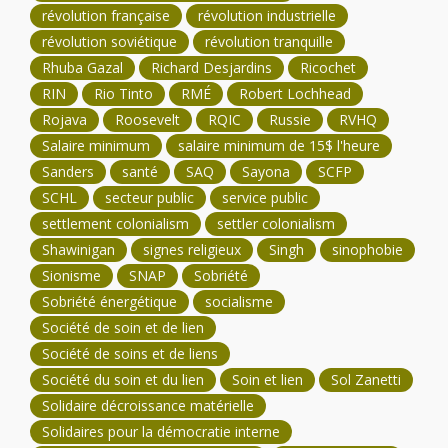
révolution française
révolution industrielle
révolution soviétique
révolution tranquille
Rhuba Gazal
Richard Desjardins
Ricochet
RIN
Rio Tinto
RMÉ
Robert Lochhead
Rojava
Roosevelt
RQIC
Russie
RVHQ
Salaire minimum
salaire minimum de 15$ l'heure
Sanders
santé
SAQ
Sayona
SCFP
SCHL
secteur public
service public
settlement colonialism
settler colonialism
Shawinigan
signes religieux
Singh
sinophobie
Sionisme
SNAP
Sobriété
Sobriété énergétique
socialisme
Société de soin et de lien
Société de soins et de liens
Société du soin et du lien
Soin et lien
Sol Zanetti
Solidaire décroissance matérielle
Solidaires pour la démocratie interne