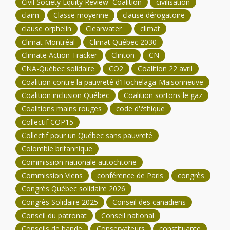
Civil Society Equity Review Coalition
civilisation
claim
Classe moyenne
clause dérogatoire
clause orphelin
Clearwater
climat
Climat Montréal
Climat Québec 2030
Climate Action Tracker
Clinton
CN
CNA-Québec solidaire
CO2
Coalition 22 avril
Coalition contre la pauvreté d’Hochelaga-Maisonneuve
Coalition inclusion Québec
Coalition sortons le gaz
Coalitions mains rouges
code d'éthique
Collectif COP15
Collectif pour un Québec sans pauvreté
Colombie britannique
Commission nationale autochtone
Commission Viens
conférence de Paris
congrès
Congrès Québec solidaire 2026
Congrès Solidaire 2025
Conseil des canadiens
Conseil du patronat
Conseil national
Conseils de bande
Conservateurs
constituante