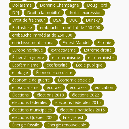
Dollarama
Dominic Champagne
Doug Ford
DPJ
Droit à la mobilité
droit d'expression
Droit de fraîcheur
DSA
DUC
Dunsky
Earthstrike
embauche immédiat de 250 000
embauche immédiat de 250 000
enrichissement salarial
Ernest Mandel
Estonie
Europe nordique
extractivisme
Extrême-droite
Échec à la guerre
éco-féminisme
éco-féministe
Écoféminisme
écofiscalité
École publique
écologie
Économie circulaire
économie de guerre
Économie sociale
écosocialisme
écotaxe
écotaxes
éducation
Élections
élections 2018
élections 2022
élections fédérales
élections fédérales 2015
élections municipales
élections partielles 2016
élections Québec 2022
Énergie est
Énergie fossile
Énergie renouvelable