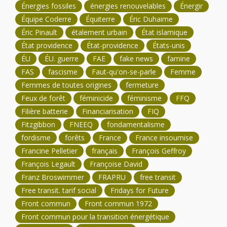
Énergies fossiles
énergies renouvelables
Énergir
Équipe Coderre
Équiterre
Éric Duhaime
Éric Pinault
étalement urbain
État islamique
État providence
État-providence
États-unis
ÉU
ÉU. guerre
FAE
fake news
famine
FAS
fascisme
Faut-qu'on-se-parle
Femme
Femmes de toutes origines
fermeture
Feux de forêt
féminicide
féminisme
FFQ
Filière batterie
Financiarisation
FIQ
Fitzgibbon
FNEEQ
fondamentalisme
fordisme
forêts
France
France insoumise
Francine Pelletier
français
François Geffroy
François Legault
Françoise David
Franz Broswimmer
FRAPRU
free transit
Free transit. tarif social
Fridays for Future
Front commun
Front commun 1972
Front commun pour la transition énergétique