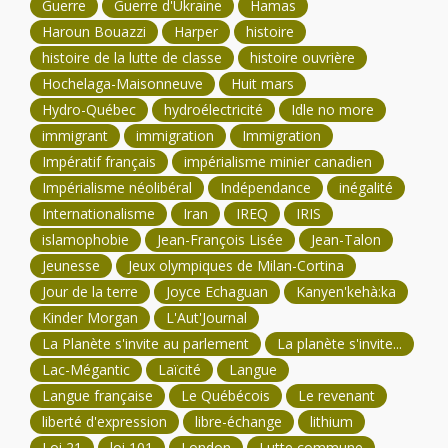
Guerre
Guerre d'Ukraine
Hamas
Haroun Bouazzi
Harper
histoire
histoire de la lutte de classe
histoire ouvrière
Hochelaga-Maisonneuve
Huit mars
Hydro-Québec
hydroélectricité
Idle no more
immigrant
immigration
Immigration
Impératif français
impérialisme minier canadien
Impérialisme néolibéral
Indépendance
inégalité
Internationalisme
Iran
IREQ
IRIS
islamophobie
Jean-François Lisée
Jean-Talon
Jeunesse
Jeux olympiques de Milan-Cortina
Jour de la terre
Joyce Echaguan
Kanyen'kehà:ka
Kinder Morgan
L'Aut'Journal
La Planète s'invite au parlement
La planète s'invite...
Lac-Mégantic
Laïcité
Langue
Langue française
Le Québécois
Le revenant
liberté d'expression
libre-échange
lithium
Loi 21
loi 101
London
Lutte commune