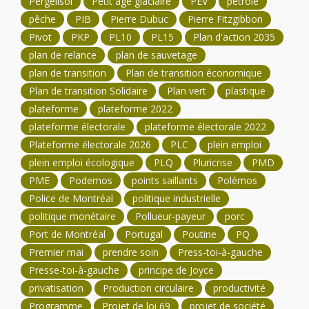
Pergélisol
Petit âge glaciaire
PEV
pétrole
pêche
PIB
Pierre Dubuc
Pierre Fitzgibbon
Pivot
PKP
PL10
PL15
Plan d'action 2035
plan de relance
plan de sauvetage
plan de transition
Plan de transition économique
Plan de transition Solidaire
Plan vert
plastique
plateforme
plateforme 2022
plateforme électorale
plateforme électorale 2022
Plateforme électorale 2026
PLC
plein emploi
plein emploi écologique
PLQ
Pluricrise
PMD
PME
Podemos
points saillants
Polémos
Police de Montréal
politique industrielle
politique monétaire
Pollueur-payeur
porc
Port de Montréal
Portugal
Poutine
PQ
Premier mai
prendre soin
Press-toi-à-gauche
Presse-toi-à-gauche
principe de Joyce
privatisation
Production circulaire
productivité
Programme
Projet de loi 69
projet de société