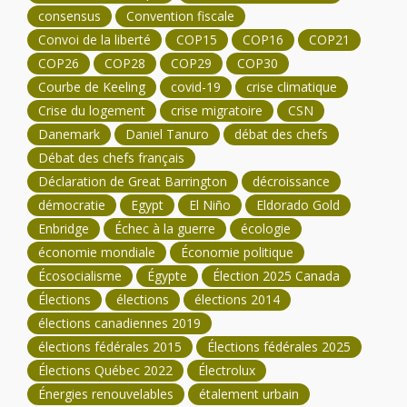
consensus
Convention fiscale
Convoi de la liberté
COP15
COP16
COP21
COP26
COP28
COP29
COP30
Courbe de Keeling
covid-19
crise climatique
Crise du logement
crise migratoire
CSN
Danemark
Daniel Tanuro
débat des chefs
Débat des chefs français
Déclaration de Great Barrington
décroissance
démocratie
Egypt
El Niño
Eldorado Gold
Enbridge
Échec à la guerre
écologie
économie mondiale
Économie politique
Écosocialisme
Égypte
Élection 2025 Canada
Élections
élections
élections 2014
élections canadiennes 2019
élections fédérales 2015
Élections fédérales 2025
Élections Québec 2022
Électrolux
Énergies renouvelables
étalement urbain