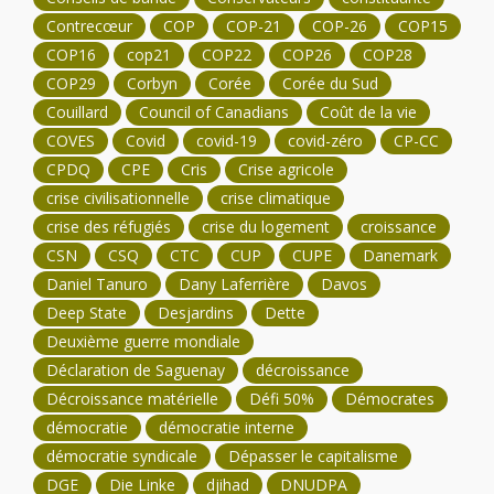
Contrecœur
COP
COP-21
COP-26
COP15
COP16
cop21
COP22
COP26
COP28
COP29
Corbyn
Corée
Corée du Sud
Couillard
Council of Canadians
Coût de la vie
COVES
Covid
covid-19
covid-zéro
CP-CC
CPDQ
CPE
Cris
Crise agricole
crise civilisationnelle
crise climatique
crise des réfugiés
crise du logement
croissance
CSN
CSQ
CTC
CUP
CUPE
Danemark
Daniel Tanuro
Dany Laferrière
Davos
Deep State
Desjardins
Dette
Deuxième guerre mondiale
Déclaration de Saguenay
décroissance
Décroissance matérielle
Défi 50%
Démocrates
démocratie
démocratie interne
démocratie syndicale
Dépasser le capitalisme
DGE
Die Linke
djihad
DNUDPA