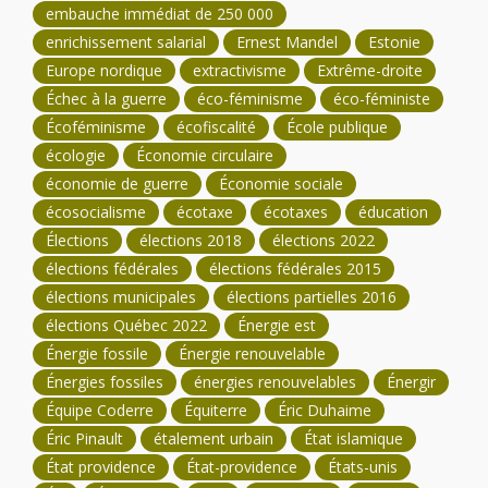
embauche immédiat de 250 000
enrichissement salarial
Ernest Mandel
Estonie
Europe nordique
extractivisme
Extrême-droite
Échec à la guerre
éco-féminisme
éco-féministe
Écoféminisme
écofiscalité
École publique
écologie
Économie circulaire
économie de guerre
Économie sociale
écosocialisme
écotaxe
écotaxes
éducation
Élections
élections 2018
élections 2022
élections fédérales
élections fédérales 2015
élections municipales
élections partielles 2016
élections Québec 2022
Énergie est
Énergie fossile
Énergie renouvelable
Énergies fossiles
énergies renouvelables
Énergir
Équipe Coderre
Équiterre
Éric Duhaime
Éric Pinault
étalement urbain
État islamique
État providence
État-providence
États-unis