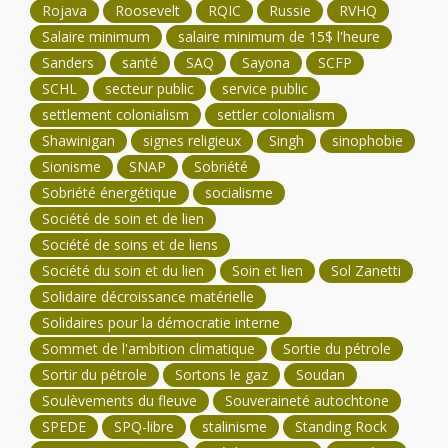
Rojava
Roosevelt
RQIC
Russie
RVHQ
Salaire minimum
salaire minimum de 15$ l'heure
Sanders
santé
SAQ
Sayona
SCFP
SCHL
secteur public
service public
settlement colonialism
settler colonialism
Shawinigan
signes religieux
Singh
sinophobie
Sionisme
SNAP
Sobriété
Sobriété énergétique
socialisme
Société de soin et de lien
Société de soins et de liens
Société du soin et du lien
Soin et lien
Sol Zanetti
Solidaire décroissance matérielle
Solidaires pour la démocratie interne
Sommet de l'ambition climatique
Sortie du pétrole
Sortir du pétrole
Sortons le gaz
Soudan
Soulèvements du fleuve
Souveraineté autochtone
SPEDE
SPQ-libre
stalinisme
Standing Rock