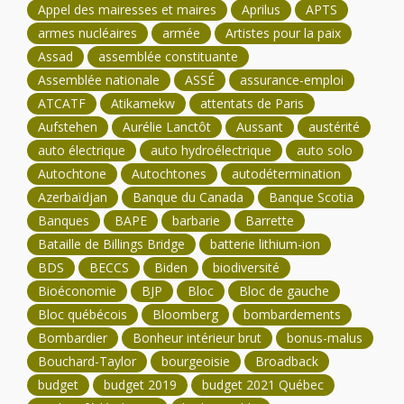
Appel des mairesses et maires
Aprilus
APTS
armes nucléaires
armée
Artistes pour la paix
Assad
assemblée constituante
Assemblée nationale
ASSÉ
assurance-emploi
ATCATF
Atikamekw
attentats de Paris
Aufstehen
Aurélie Lanctôt
Aussant
austérité
auto électrique
auto hydroélectrique
auto solo
Autochtone
Autochtones
autodétermination
Azerbaïdjan
Banque du Canada
Banque Scotia
Banques
BAPE
barbarie
Barrette
Bataille de Billings Bridge
batterie lithium-ion
BDS
BECCS
Biden
biodiversité
Bioéconomie
BJP
Bloc
Bloc de gauche
Bloc québécois
Bloomberg
bombardements
Bombardier
Bonheur intérieur brut
bonus-malus
Bouchard-Taylor
bourgeoisie
Broadback
budget
budget 2019
budget 2021 Québec