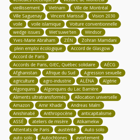
vieillissement
Vietnam
Ville de Montréal
Ville Saguenay
Vincent Marissal
Vision 2030
voile
voile islamique
Voiture conventionnelle
wedge issues
Wet'suwe'ten
Windsor
Yves-Marie Abraham
ZÉN
Zohran Mamdani
plein emploi écologique
Accord de Glasgow
Accord de Paris
Accords de Paris, GIEC, Québec solidaire
AÉCG
Afghanistan
Afrique du Sud
Agression sexuelle
agriculture
agro-industrie
ALÉNA
Algérie
Algonquins
Algonquins du Lac Barrière
Aliments ultratransformés
Allocation universelle
Amazon
Amir Khadir
Andreas Malm
Anishinabé
Anthropocène
anticapitalisme
ASSÉ
ateliers de misère
Atikamekw
Attentats de Paris
austérité
Auto solo
auto solo
Autochtones
avortement