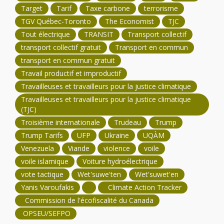
Target
Tarif
Taxe carbone
terrorisme
TGV Québec-Toronto
The Economist
TJC
Tout électrique
TRANSIT
Transport collectif
transport collectif gratuit
Transport en commun
transport en commun gratuit
Travail productif et improductif
Travailleuses et travailleurs pour la justice climatique
Travailleuses et travailleurs pour la justice climatique
(TJC)
Troisième internationale
Trudeau
Trump
Trump Tarifs
UFP
Ukraine
UQÀM
Venezuela
Viande
violence
voile
voile islamique
Voiture hydroélectrique
vote tactique
Wet'suwe'ten
Wet'suwet'en
Yanis Varoufakis
Climate Action Tracker
Commission de l'écofiscalité du Canada
OPSEU/SEFPO