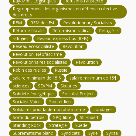
Ray-Mont Logistiques
Refusons l'austérité
Regroupement des organismes en défense collective
des droits
REM
REM de l'Est
Revolutionnary Socialists
Réforme fiscale
Réformisme radical
Réfugié-e
réfugiés
Réseau express bus (REB)
Réseau écosocialiste
Révolution
Révolution. Néofascisme
Révolutionnaires socialistes
Révoluttion
Robin des ruelles
Russie
salaire minimum de 15 $
salaire minimum de 15$
sciences
SEVPM
Skouries
Sobriété énergétique
Socialist Project
Socialist Voice
Soin et lien
Solidaires pour la démocratie interne
sondages
Sortir du pétrole
SPQ-libre
St-Hubert
Standing Rock
Stratégie
Suède
Suprématisme blanc
Syndicats
Syrie
Syriza