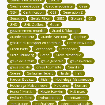
Gardiens du territoire
gauche
Gauche québécoise
Gauche socialiste
Gaza
GEN
Gentrification
GES
Génération Z
Génocide
Gérald Fillion
GIEC
Gitxsan
GN
GND
GNL-Québec
Gouin
gouvernement mondial
Grand Déblocage
Grande noirceur
Grande transition
graphite
gratuité du transport en commun
Green New Deal
Green Party
Greenpeace
Grennpeace
Greta Thunberg
Grèce
Grève climatique
grève de la faim
grève générale
grève inversée
grève sociale
Grève tournante
Guardian
Guerre
Guillaume Hébert
Haisla
Haïti
Haroun Bouazzi
Hitler
Hochelaga-Maisoneuve
Hochelaga-Maisonneuve
Holocène
homard
Honoré Mercier
Howie Hawkins
Huit mars
Hydro-Québec
hydrocarbures
identitarisme
immigration
impérialisme
Indexation salariale