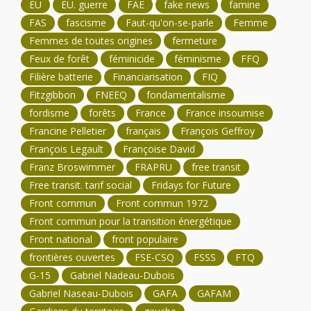
ÉU
ÉU. guerre
FAE
fake news
famine
FAS
fascisme
Faut-qu'on-se-parle
Femme
Femmes de toutes origines
fermeture
Feux de forêt
féminicide
féminisme
FFQ
Filière batterie
Financiarisation
FIQ
Fitzgibbon
FNEEQ
fondamentalisme
fordisme
forêts
France
France insoumise
Francine Pelletier
français
François Geffroy
François Legault
Françoise David
Franz Broswimmer
FRAPRU
free transit
Free transit. tarif social
Fridays for Future
Front commun
Front commun 1972
Front commun pour la transition énergétique
Front national
front populaire
frontières ouvertes
FSE-CSQ
FSSS
FTQ
G-15
Gabriel Nadeau-Dubois
Gabriel Naseau-Dubois
GAFA
GAFAM