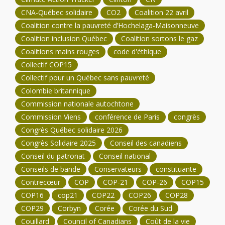
CNA-Québec solidaire
CO2
Coalition 22 avril
Coalition contre la pauvreté d’Hochelaga-Maisonneuve
Coalition inclusion Québec
Coalition sortons le gaz
Coalitions mains rouges
code d'éthique
Collectif COP15
Collectif pour un Québec sans pauvreté
Colombie britannique
Commission nationale autochtone
Commission Viens
conférence de Paris
congrès
Congrès Québec solidaire 2026
Congrès Solidaire 2025
Conseil des canadiens
Conseil du patronat
Conseil national
Conseils de bande
Conservateurs
constituante
Contrecœur
COP
COP-21
COP-26
COP15
COP16
cop21
COP22
COP26
COP28
COP29
Corbyn
Corée
Corée du Sud
Couillard
Council of Canadians
Coût de la vie