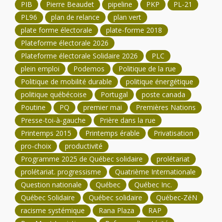
PIB
Pierre Beaudet
pipeline
PKP
PL-21
PL96
plan de relance
plan vert
plate forme électorale
plate-forme 2018
Plateforme électorale 2026
Plateforme électorale Solidaire 2026
PLC
plein emploi
Podemos
Politique de la rue
Politique de mobilité durable
politique énergétique
politique québécoise
Portugal
poste canada
Poutine
PQ
premier mai
Premières Nations
Presse-toi-à-gauche
Prière dans la rue
Printemps 2015
Printemps érable
Privatisation
pro-choix
productivité
Programme 2025 de Québec solidaire
prolétariat
prolétariat. progressisme
Quatrième Internationale
Question nationale
Québec
Québec Inc.
Québec Solidaire
Québec solidaire
Québec-ZéN
racisme systémique
Rana Plaza
RAP