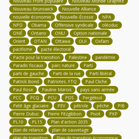
Nouveau Front populaire
Nouveau Monde Graphite
Nouveau-Brunswick
Nouvelle Alliance
nouvelle économie
Nouvelle-Écosse
NPA
NPD
Obama
Offensive syndicale
oléoduc
ONÉ
Ontario
ONU
Option nationale
Orient
OTAN
Ottawa
OUI
Oxfam
pacifisme
pacte électoral
Pacte pour la transition
Palestine
pandémie
Paradis fiscaux
parc nature
Parti
parti de gauche
Parti de la rue
Parti libéral
Patrick Bond
Patriotes. FTQ
Paul Cliche
Paul Rose
Pauline Marois
pays sans armée
PCC
PCQ
PCU
PDS
Pergélisol
Petit âge glaciaire
PEV
pétrole
pêche
PIB
Pierre Dubuc
Pierre Fitzgibbon
Pivot
PKP
PL10
PL15
Plan d'action 2035
plan de relance
plan de sauvetage
plan de transition
Plan de transition économique