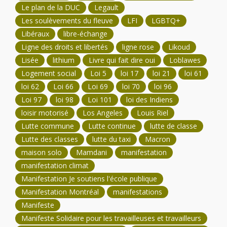
Le plan de la DUC
Legault
Les soulèvements du fleuve
LFI
LGBTQ+
Libéraux
libre-échange
Ligne des droits et libertés
ligne rose
Likoud
Lisée
lithium
Livre qui fait dire oui
Loblawes
Logement social
Loi 5
loi 17
loi 21
loi 61
loi 62
Loi 66
Loi 69
loi 70
loi 96
Loi 97
loi 98
Loi 101
loi des Indiens
loisir motorisé
Los Angeles
Louis Riel
Lutte commune
Lutte continue
lutte de classe
Lutte des classes
lutte du taxi
Macron
maison solo
Mamdani
manifestation
manifestation climat
Manifestation Je soutiens l'école publique
Manifestation Montréal
manifestations
Manifeste
Manifeste Solidaire pour les travailleuses et travailleurs