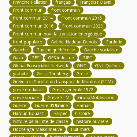
Francine Pelletier
français
Françoise David
Front commun
front commun
front commun 2014
Front commun 2015
Front commun 2016
Front commun 2023
Front commun pour la transition énergétique
front populaire
Gabriel Nadeau-Dubois
Garderie
Gauche
Gauche québécoise
Gauche socialiste
Gaza
GES
GES industrie
GIEC
Global Ecosocialist Network
GND
GNL-Québec
gratuité
Greta Thunberg
Grèce
Grève à la Société du transport de Montréal (STM)
grève étudiante
Grève générale 1972
grève sociale
Grève STM
GroupMobilisation
Guerre
Guerre d'Ukraine
Hamas
Haroun Bouazzi
Harper
histoire
histoire de la lutte de classe
histoire ouvrière
Hochelaga-Maisonneuve
Huit mars