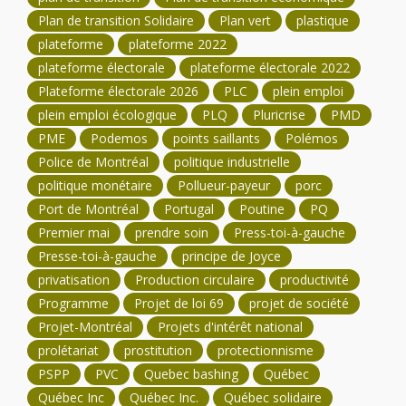
Plan de transition Solidaire
Plan vert
plastique
plateforme
plateforme 2022
plateforme électorale
plateforme électorale 2022
Plateforme électorale 2026
PLC
plein emploi
plein emploi écologique
PLQ
Pluricrise
PMD
PME
Podemos
points saillants
Polémos
Police de Montréal
politique industrielle
politique monétaire
Pollueur-payeur
porc
Port de Montréal
Portugal
Poutine
PQ
Premier mai
prendre soin
Press-toi-à-gauche
Presse-toi-à-gauche
principe de Joyce
privatisation
Production circulaire
productivité
Programme
Projet de loi 69
projet de société
Projet-Montréal
Projets d'intérêt national
prolétariat
prostitution
protectionnisme
PSPP
PVC
Quebec bashing
Québec
Québec Inc
Québec Inc.
Québec solidaire