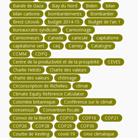
Bande de Gaza
Bay du Nord
Biden
bilan
bilan carbone
bombardements
Bombardier
Brest-Litovsk
budget 2014-15
Budget de l'an 1
bureaucratie syndicale
Camionnage
Camionneurs
Canada
canicule
capitalisme
capitalisme vert
caq
Carney
Catalogne
CCMM
CDPQ
Centre de la productivité et de la prospérité
CEVES
Charlie Hebdo
Charte des valeurs
charte des valeurs
chômage
Circonscription de Richelieu
climat
Climate Equity Reference Calculator
Colombie britannique
Conférence sur le climat
consensus
Convention fiscale
Convoi de la liberté
COP15
COP16
COP21
COP26
COP28
COP29
COP30
Courbe de Keeling
covid-19
crise climatique