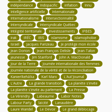
indépendance
Indopacific
inflation
Innu
Intelligence artificielle
Internationale
Internationalisme
Intersectionnalité
Intersyndicale
Intersyndicale Québec
Intégrité territoriale
Investissements
IPBES
Irak
IRÉC
IRIS
islamisme
islamophobie
Israël
Jacques Parizeau
Je protège mon école
Jean Dorion
Jean-François Delisle
Jean-Talon
jeunesse
Jim Stanford
John A. MacDonald
Jour de la Terre
Journée internationale des femmes
Journée nationale de la vérité et de la réconciliation
Kanien’kehá:ka
Karl Marx
L'Aut'Journal
L'Autre
La grande transition
La planète s'invite
La planète s'invite au parlement
La Presse
La Vérendry
Labeaume
Labor Notes
Labour Party
laïcité
Lanaudière
Laure Waridel
Le Devoir
Le grand déblocage