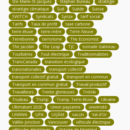
Ste-Marie-St-Jacques
Stéphan Bureau
stratégie
stratégie climatique
Sud
Suède
Suisse
SWITCH
Syndicats
Syriza
tarif social
Tarifs
Taux de profit
taxe carbone
terre-étuve
terre-mère
Terre-Neuve
Terrebonne
terrorisme
The Economist
The Jacobin
The Leap
TJC
tornade Gatineau
Tourbières
Tout-électrique
Traditionnalistes
TransCanada
transition écologique
transnationales
transport collectif
transport collectif gratuit
transport en commun
Transport en commun gratuit
Travail productif
Travailleurs
Trente glorieuses
Trotski
Trudeau
Trump
Trump. Terre-étuve
Ukraine
Ultimatum 2020
Union paysanne
université
UNRWA
UPA
UQÀM
vaccin
Val-d'Or
Vallée-Jonction
Vancouver
véhicule électrique
véhicules électriques
Victoire de Montréal