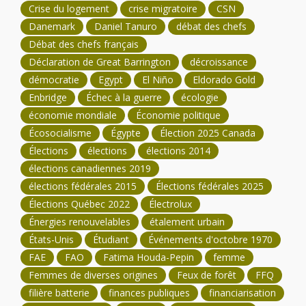
Crise du logement
crise migratoire
CSN
Danemark
Daniel Tanuro
débat des chefs
Débat des chefs français
Déclaration de Great Barrington
décroissance
démocratie
Egypt
El Niño
Eldorado Gold
Enbridge
Échec à la guerre
écologie
économie mondiale
Économie politique
Écosocialisme
Égypte
Élection 2025 Canada
Élections
élections
élections 2014
élections canadiennes 2019
élections fédérales 2015
Élections fédérales 2025
Élections Québec 2022
Électrolux
Énergies renouvelables
étalement urbain
États-Unis
Étudiant
Événements d'octobre 1970
FAE
FAO
Fatima Houda-Pepin
femme
Femmes de diverses origines
Feux de forêt
FFQ
filière batterie
finances publiques
financiarisation