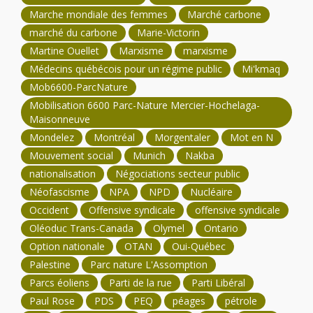
Marche mondiale des femmes
Marché carbone
marché du carbone
Marie-Victorin
Martine Ouellet
Marxisme
marxisme
Médecins québécois pour un régime public
Mi'kmaq
Mob6600-ParcNature
Mobilisation 6600 Parc-Nature Mercier-Hochelaga-
Maisonneuve
Mondelez
Montréal
Morgentaler
Mot en N
Mouvement social
Munich
Nakba
nationalisation
Négociations secteur public
Néofascisme
NPA
NPD
Nucléaire
Occident
Offensive syndicale
offensive syndicale
Oléoduc Trans-Canada
Olymel
Ontario
Option nationale
OTAN
Oui-Québec
Palestine
Parc nature L'Assomption
Parcs éoliens
Parti de la rue
Parti Libéral
Paul Rose
PDS
PEQ
péages
pétrole