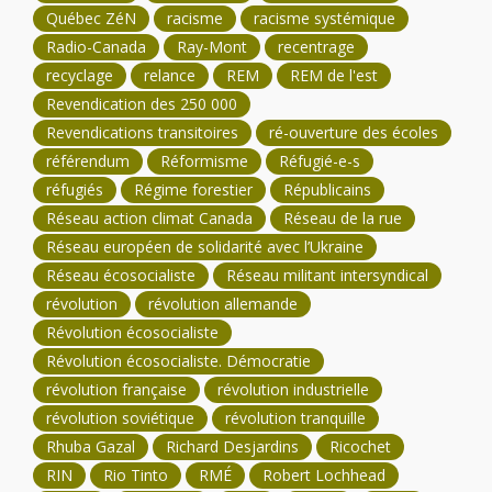
Québec ZéN
racisme
racisme systémique
Radio-Canada
Ray-Mont
recentrage
recyclage
relance
REM
REM de l'est
Revendication des 250 000
Revendications transitoires
ré-ouverture des écoles
référendum
Réformisme
Réfugié-e-s
réfugiés
Régime forestier
Républicains
Réseau action climat Canada
Réseau de la rue
Réseau européen de solidarité avec l’Ukraine
Réseau écosocialiste
Réseau militant intersyndical
révolution
révolution allemande
Révolution écosocialiste
Révolution écosocialiste. Démocratie
révolution française
révolution industrielle
révolution soviétique
révolution tranquille
Rhuba Gazal
Richard Desjardins
Ricochet
RIN
Rio Tinto
RMÉ
Robert Lochhead