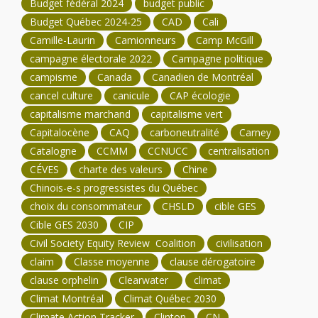
Budget fédéral 2024
budget public
Budget Québec 2024-25
CAD
Cali
Camille-Laurin
Camionneurs
Camp McGill
campagne électorale 2022
Campagne politique
campisme
Canada
Canadien de Montréal
cancel culture
canicule
CAP écologie
capitalisme marchand
capitalisme vert
Capitalocène
CAQ
carboneutralité
Carney
Catalogne
CCMM
CCNUCC
centralisation
CÉVES
charte des valeurs
Chine
Chinois-e-s progressistes du Québec
choix du consommateur
CHSLD
cible GES
Cible GES 2030
CIP
Civil Society Equity Review Coalition
civilisation
claim
Classe moyenne
clause dérogatoire
clause orphelin
Clearwater
climat
Climat Montréal
Climat Québec 2030
Climate Action Tracker
Clinton
CN