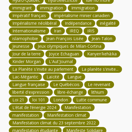
Hydro-Québec
hydroélectricité
Idle no more
immigrant
immigration
Immigration
Impératif français
impérialisme minier canadien
Impérialisme néolibéral
Indépendance
inégalité
Internationalisme
Iran
IREQ
IRIS
islamophobie
Jean-François Lisée
Jean-Talon
Jeunesse
Jeux olympiques de Milan-Cortina
Jour de la terre
Joyce Echaguan
Kanyen'kehà:ka
Kinder Morgan
L'Aut'Journal
La Planète s'invite au parlement
La planète s'invite...
Lac-Mégantic
Laïcité
Langue
Langue française
Le Québécois
Le revenant
liberté d'expression
libre-échange
lithium
Loi 21
loi 101
London
Lutte commune
L’état de l’énergie 2024
Manifestation
manifestation
Manifestation climat
Manifestation climat du 23 septembre 2022
manifestation étudiante
Manifeste Solidaire