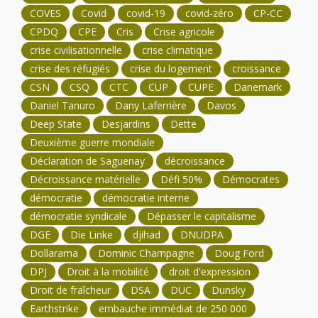
COVES
Covid
covid-19
covid-zéro
CP-CC
CPDQ
CPE
Cris
Crise agricole
crise civilisationnelle
crise climatique
crise des réfugiés
crise du logement
croissance
CSN
CSQ
CTC
CUP
CUPE
Danemark
Daniel Tanuro
Dany Laferrière
Davos
Deep State
Desjardins
Dette
Deuxième guerre mondiale
Déclaration de Saguenay
décroissance
Décroissance matérielle
Défi 50%
Démocrates
démocratie
démocratie interne
démocratie syndicale
Dépasser le capitalisme
DGE
Die Linke
djihad
DNUDPA
Dollarama
Dominic Champagne
Doug Ford
DPJ
Droit à la mobilité
droit d'expression
Droit de fraîcheur
DSA
DUC
Dunsky
Earthstrike
embauche immédiat de 250 000