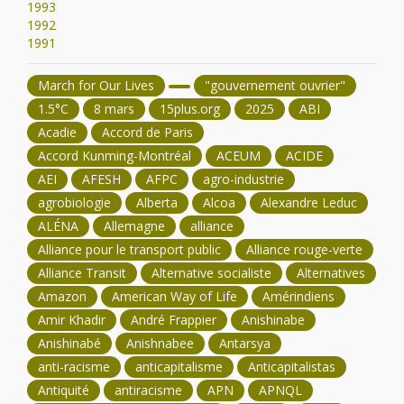
1993
1992
1991
March for Our Lives
"gouvernement ouvrier"
1.5°C
8 mars
15plus.org
2025
ABI
Acadie
Accord de Paris
Accord Kunming-Montréal
ACEUM
ACIDE
AEI
AFESH
AFPC
agro-industrie
agrobiologie
Alberta
Alcoa
Alexandre Leduc
ALÉNA
Allemagne
alliance
Alliance pour le transport public
Alliance rouge-verte
Alliance Transit
Alternative socialiste
Alternatives
Amazon
American Way of Life
Amérindiens
Amir Khadir
André Frappier
Anishinabe
Anishinabé
Anishnabee
Antarsya
anti-racisme
anticapitalisme
Anticapitalistas
Antiquité
antiracisme
APN
APNQL