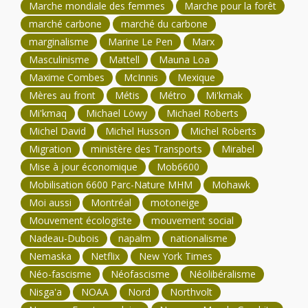
Marche mondiale des femmes
Marche pour la forêt
marché carbone
marché du carbone
marginalisme
Marine Le Pen
Marx
Masculinisme
Mattell
Mauna Loa
Maxime Combes
McInnis
Mexique
Mères au front
Métis
Métro
Mi'kmak
Mi'kmaq
Michael Löwy
Michael Roberts
Michel David
Michel Husson
Michel Roberts
Migration
ministère des Transports
Mirabel
Mise à jour économique
Mob6600
Mobilisation 6600 Parc-Nature MHM
Mohawk
Moi aussi
Montréal
motoneige
Mouvement écologiste
mouvement social
Nadeau-Dubois
napalm
nationalisme
Nemaska
Netflix
New York Times
Néo-fascisme
Néofascisme
Néolibéralisme
Nisga'a
NOAA
Nord
Northvolt