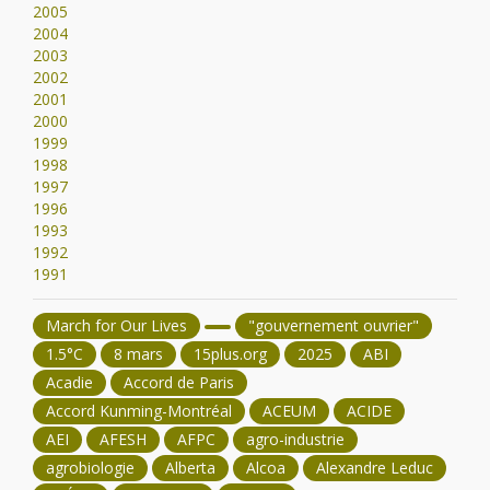
2005
2004
2003
2002
2001
2000
1999
1998
1997
1996
1993
1992
1991
March for Our Lives
"gouvernement ouvrier"
1.5°C
8 mars
15plus.org
2025
ABI
Acadie
Accord de Paris
Accord Kunming-Montréal
ACEUM
ACIDE
AEI
AFESH
AFPC
agro-industrie
agrobiologie
Alberta
Alcoa
Alexandre Leduc