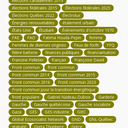
élections canadiennes 2019
élections fédérales 2015
Élections fédérales 2025
Élections Québec 2022
Électrolux
Énergies renouvelables
étalement urbain
États-Unis
Étudiant
Événements d'octobre 1970
FAE
FAO
Fatima Houda-Pepin
femme
Femmes de diverses origines
Feux de forêt
FFQ
filière batterie
finances publiques
financiarisation
Francine Pelletier
français
Françoise David
Front commun
front commun
front commun 2014
Front commun 2015
Front commun 2016
Front commun 2023
Front commun pour la transition énergétique
front populaire
Gabriel Nadeau-Dubois
Garderie
Gauche
Gauche québécoise
Gauche socialiste
Gaza
GES
GES industrie
GIEC
Global Ecosocialist Network
GND
GNL-Québec
gratuité
Greta Thunberg
Grèce