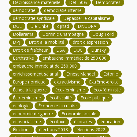
Décroissance matérielle
Défi 50%
Démocrates
démocratie
démocratie interne
démocratie syndicale
Dépasser le capitalisme
DGE
Die Linke
djihad
DNUDPA
Dollarama
Dominic Champagne
Doug Ford
DPJ
Droit à la mobilité
droit d'expression
Droit de fraîcheur
DSA
DUC
Dunsky
Earthstrike
embauche immédiat de 250 000
embauche immédiat de 250 000
enrichissement salarial
Ernest Mandel
Estonie
Europe nordique
extractivisme
Extrême-droite
Échec à la guerre
éco-féminisme
éco-féministe
Écoféminisme
écofiscalité
École publique
écologie
Économie circulaire
économie de guerre
Économie sociale
écosocialisme
écotaxe
écotaxes
éducation
Élections
élections 2018
élections 2022