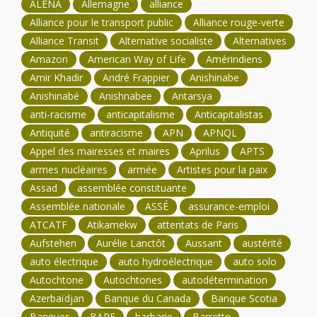
ALÉNA
Allemagne
alliance
Alliance pour le transport public
Alliance rouge-verte
Alliance Transit
Alternative socialiste
Alternatives
Amazon
American Way of Life
Amérindiens
Amir Khadir
André Frappier
Anishinabe
Anishinabé
Anishnabee
Antarsya
anti-racisme
anticapitalisme
Anticapitalistas
Antiquité
antiracisme
APN
APNQL
Appel des mairesses et maires
Aprilus
APTS
armes nucléaires
armée
Artistes pour la paix
Assad
assemblée constituante
Assemblée nationale
ASSÉ
assurance-emploi
ATCATF
Atikamekw
attentats de Paris
Aufstehen
Aurélie Lanctôt
Aussant
austérité
auto électrique
auto hydroélectrique
auto solo
Autochtone
Autochtones
autodétermination
Azerbaïdjan
Banque du Canada
Banque Scotia
Banques
BAPE
barbarie
Barrette