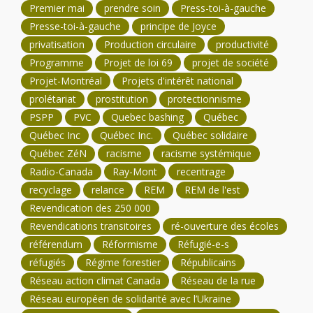
Premier mai
prendre soin
Press-toi-à-gauche
Presse-toi-à-gauche
principe de Joyce
privatisation
Production circulaire
productivité
Programme
Projet de loi 69
projet de société
Projet-Montréal
Projets d'intérêt national
prolétariat
prostitution
protectionnisme
PSPP
PVC
Quebec bashing
Québec
Québec Inc
Québec Inc.
Québec solidaire
Québec ZéN
racisme
racisme systémique
Radio-Canada
Ray-Mont
recentrage
recyclage
relance
REM
REM de l'est
Revendication des 250 000
Revendications transitoires
ré-ouverture des écoles
référendum
Réformisme
Réfugié-e-s
réfugiés
Régime forestier
Républicains
Réseau action climat Canada
Réseau de la rue
Réseau européen de solidarité avec l’Ukraine