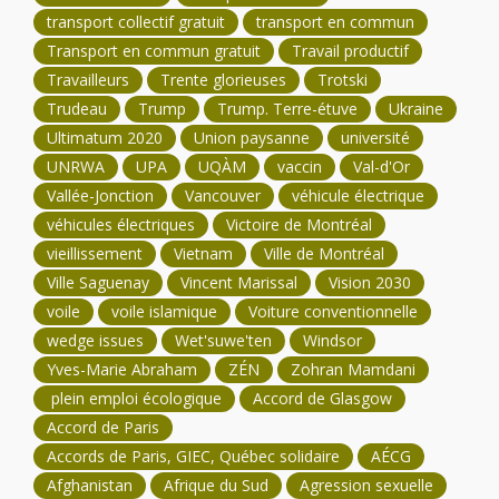
transport collectif gratuit
transport en commun
Transport en commun gratuit
Travail productif
Travailleurs
Trente glorieuses
Trotski
Trudeau
Trump
Trump. Terre-étuve
Ukraine
Ultimatum 2020
Union paysanne
université
UNRWA
UPA
UQÀM
vaccin
Val-d'Or
Vallée-Jonction
Vancouver
véhicule électrique
véhicules électriques
Victoire de Montréal
vieillissement
Vietnam
Ville de Montréal
Ville Saguenay
Vincent Marissal
Vision 2030
voile
voile islamique
Voiture conventionnelle
wedge issues
Wet'suwe'ten
Windsor
Yves-Marie Abraham
ZÉN
Zohran Mamdani
plein emploi écologique
Accord de Glasgow
Accord de Paris
Accords de Paris, GIEC, Québec solidaire
AÉCG
Afghanistan
Afrique du Sud
Agression sexuelle