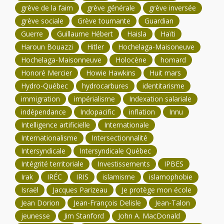
grève de la faim
grève générale
grève inversée
grève sociale
Grève tournante
Guardian
Guerre
Guillaume Hébert
Haisla
Haïti
Haroun Bouazzi
Hitler
Hochelaga-Maisoneuve
Hochelaga-Maisonneuve
Holocène
homard
Honoré Mercier
Howie Hawkins
Huit mars
Hydro-Québec
hydrocarbures
identitarisme
immigration
impérialisme
Indexation salariale
indépendance
Indopacific
inflation
Innu
Intelligence artificielle
Internationale
Internationalisme
Intersectionnalité
Intersyndicale
Intersyndicale Québec
Intégrité territoriale
Investissements
IPBES
Irak
IRÉC
IRIS
islamisme
islamophobie
Israël
Jacques Parizeau
Je protège mon école
Jean Dorion
Jean-François Delisle
Jean-Talon
jeunesse
Jim Stanford
John A. MacDonald