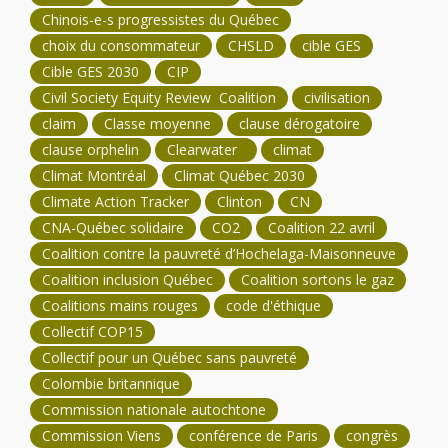
Chinois-e-s progressistes du Québec
choix du consommateur
CHSLD
cible GES
Cible GES 2030
CIP
Civil Society Equity Review Coalition
civilisation
claim
Classe moyenne
clause dérogatoire
clause orphelin
Clearwater
climat
Climat Montréal
Climat Québec 2030
Climate Action Tracker
Clinton
CN
CNA-Québec solidaire
CO2
Coalition 22 avril
Coalition contre la pauvreté d’Hochelaga-Maisonneuve
Coalition inclusion Québec
Coalition sortons le gaz
Coalitions mains rouges
code d'éthique
Collectif COP15
Collectif pour un Québec sans pauvreté
Colombie britannique
Commission nationale autochtone
Commission Viens
conférence de Paris
congrès