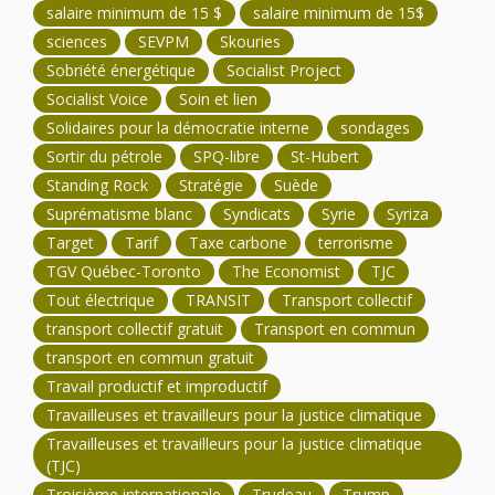
salaire minimum de 15 $
salaire minimum de 15$
sciences
SEVPM
Skouries
Sobriété énergétique
Socialist Project
Socialist Voice
Soin et lien
Solidaires pour la démocratie interne
sondages
Sortir du pétrole
SPQ-libre
St-Hubert
Standing Rock
Stratégie
Suède
Suprématisme blanc
Syndicats
Syrie
Syriza
Target
Tarif
Taxe carbone
terrorisme
TGV Québec-Toronto
The Economist
TJC
Tout électrique
TRANSIT
Transport collectif
transport collectif gratuit
Transport en commun
transport en commun gratuit
Travail productif et improductif
Travailleuses et travailleurs pour la justice climatique
Travailleuses et travailleurs pour la justice climatique
(TJC)
Troisième internationale
Trudeau
Trump