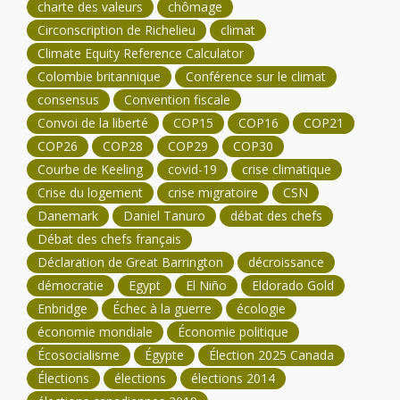
charte des valeurs
chômage
Circonscription de Richelieu
climat
Climate Equity Reference Calculator
Colombie britannique
Conférence sur le climat
consensus
Convention fiscale
Convoi de la liberté
COP15
COP16
COP21
COP26
COP28
COP29
COP30
Courbe de Keeling
covid-19
crise climatique
Crise du logement
crise migratoire
CSN
Danemark
Daniel Tanuro
débat des chefs
Débat des chefs français
Déclaration de Great Barrington
décroissance
démocratie
Egypt
El Niño
Eldorado Gold
Enbridge
Échec à la guerre
écologie
économie mondiale
Économie politique
Écosocialisme
Égypte
Élection 2025 Canada
Élections
élections
élections 2014