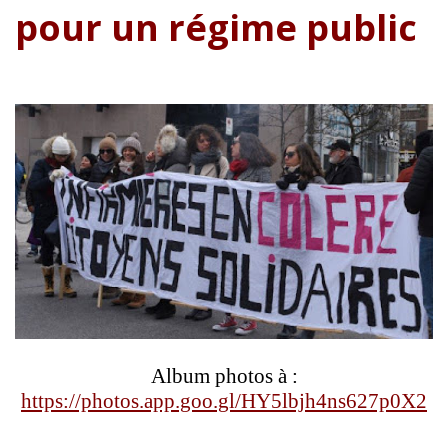
pour un régime public
Album photos à :
https://photos.app.goo.gl/HY5lbjh4ns627p0X2