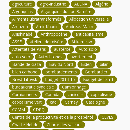
agriculture
agro-industrie
ALÉNA
Algérie
Algonquins
Algonquins du Lac Barrière
Aliments ultratransformés
Allocation universelle
Amazon
Amir Khadir
Andreas Malm
Anishinabé
Anthropocène
anticapitalisme
ASSÉ
ateliers de misère
Atikamekw
Attentats de Paris
austérité
Auto solo
auto solo
Autochtones
avortement
Bande de Gaza
Bay du Nord
Biden
bilan
bilan carbone
bombardements
Bombardier
Brest-Litovsk
budget 2014-15
Budget de l'an 1
bureaucratie syndicale
Camionnage
Camionneurs
Canada
canicule
capitalisme
capitalisme vert
caq
Carney
Catalogne
CCMM
CDPQ
Centre de la productivité et de la prospérité
CEVES
Charlie Hebdo
Charte des valeurs