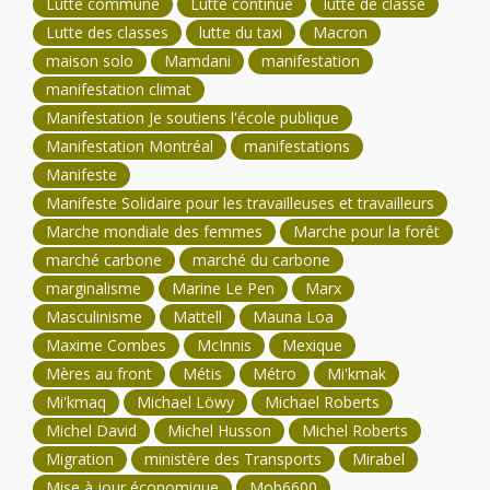
Lutte commune
Lutte continue
lutte de classe
Lutte des classes
lutte du taxi
Macron
maison solo
Mamdani
manifestation
manifestation climat
Manifestation Je soutiens l'école publique
Manifestation Montréal
manifestations
Manifeste
Manifeste Solidaire pour les travailleuses et travailleurs
Marche mondiale des femmes
Marche pour la forêt
marché carbone
marché du carbone
marginalisme
Marine Le Pen
Marx
Masculinisme
Mattell
Mauna Loa
Maxime Combes
McInnis
Mexique
Mères au front
Métis
Métro
Mi'kmak
Mi'kmaq
Michael Löwy
Michael Roberts
Michel David
Michel Husson
Michel Roberts
Migration
ministère des Transports
Mirabel
Mise à jour économique
Mob6600