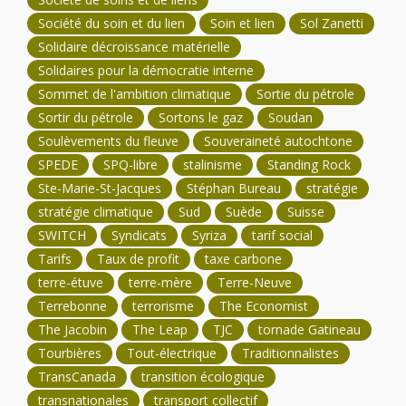
Société du soin et du lien
Soin et lien
Sol Zanetti
Solidaire décroissance matérielle
Solidaires pour la démocratie interne
Sommet de l'ambition climatique
Sortie du pétrole
Sortir du pétrole
Sortons le gaz
Soudan
Soulèvements du fleuve
Souveraineté autochtone
SPEDE
SPQ-libre
stalinisme
Standing Rock
Ste-Marie-St-Jacques
Stéphan Bureau
stratégie
stratégie climatique
Sud
Suède
Suisse
SWITCH
Syndicats
Syriza
tarif social
Tarifs
Taux de profit
taxe carbone
terre-étuve
terre-mère
Terre-Neuve
Terrebonne
terrorisme
The Economist
The Jacobin
The Leap
TJC
tornade Gatineau
Tourbières
Tout-électrique
Traditionnalistes
TransCanada
transition écologique
transnationales
transport collectif