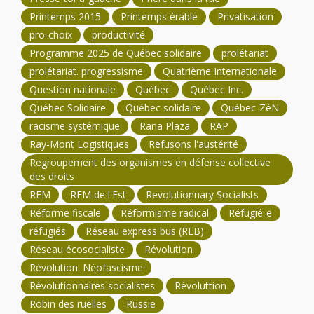
Printemps 2015
Printemps érable
Privatisation
pro-choix
productivité
Programme 2025 de Québec solidaire
prolétariat
prolétariat. progressisme
Quatrième Internationale
Question nationale
Québec
Québec Inc.
Québec Solidaire
Québec solidaire
Québec-ZéN
racisme systémique
Rana Plaza
RAP
Ray-Mont Logistiques
Refusons l'austérité
Regroupement des organismes en défense collective
des droits
REM
REM de l'Est
Revolutionnary Socialists
Réforme fiscale
Réformisme radical
Réfugié-e
réfugiés
Réseau express bus (REB)
Réseau écosocialiste
Révolution
Révolution. Néofascisme
Révolutionnaires socialistes
Révoluttion
Robin des ruelles
Russie