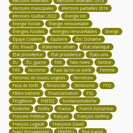
élections fédérales
élections fédérales 2015
élections municipales
élections partielles 2016
élections Québec 2022
Énergie est
Énergie fossile
Énergie renouvelable
Énergies fossiles
énergies renouvelables
Énergir
Équipe Coderre
Équiterre
Éric Duhaime
Éric Pinault
étalement urbain
État islamique
État providence
État-providence
États-unis
ÉU
ÉU. guerre
FAE
fake news
famine
FAS
fascisme
Faut-qu'on-se-parle
Femme
Femmes de toutes origines
fermeture
Feux de forêt
féminicide
féminisme
FFQ
Filière batterie
Financiarisation
FIQ
Fitzgibbon
FNEEQ
fondamentalisme
fordisme
forêts
France
France insoumise
Francine Pelletier
français
François Geffroy
François Legault
Françoise David
Franz Broswimmer
FRAPRU
free transit