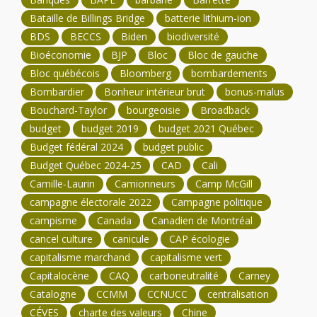
Bataille de Billings Bridge
batterie lithium-ion
BDS
BECCS
Biden
biodiversité
Bioéconomie
BJP
Bloc
Bloc de gauche
Bloc québécois
Bloomberg
bombardements
Bombardier
Bonheur intérieur brut
bonus-malus
Bouchard-Taylor
bourgeoisie
Broadback
budget
budget 2019
budget 2021 Québec
Budget fédéral 2024
budget public
Budget Québec 2024-25
CAD
Cali
Camille-Laurin
Camionneurs
Camp McGill
campagne électorale 2022
Campagne politique
campisme
Canada
Canadien de Montréal
cancel culture
canicule
CAP écologie
capitalisme marchand
capitalisme vert
Capitalocène
CAQ
carboneutralité
Carney
Catalogne
CCMM
CCNUCC
centralisation
CÉVES
charte des valeurs
Chine