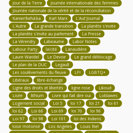
Jour de la Terre
Journée internationale des femmes
Journée nationale de la vérité et de la réconciliation
Kanien’kehá:ka
Karl Marx
L'Aut'Journal
L'Autre
La grande transition
La planète s'invite
La planète s'invite au parlement
La Presse
La Vérendry
Labeaume
Labor Notes
Labour Party
laïcité
Lanaudière
Laure Waridel
Le Devoir
Le grand déblocage
Le plan de la DUC
Legault
Les soulèvements du fleuve
LFI
LGBTQ+
Libéraux
libre-échange
Ligne des droits et libertés
ligne rose
Likoud
Lisée
lithium
Livre qui fait dire oui
Loblawes
Logement social
Loi 5
loi 17
loi 21
loi 61
loi 62
Loi 66
Loi 69
loi 70
loi 96
Loi 97
loi 98
Loi 101
loi des Indiens
loisir motorisé
Los Angeles
Louis Riel