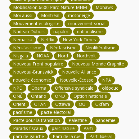
Mobilisation 6600 Parc-Nature MHM
Mohawk
Moi aussi
Montréal
motoneige
Mouvement écologiste
mouvement social
Nadeau-Dubois
napalm
nationalisme
Nemaska
Netflix
New York Times
Néo-fascisme
Néofascisme
Néolibéralisme
Nisga'a
NOAA
Nord
Northvolt
Nouveau Front populaire
Nouveau Monde Graphite
Nouveau-Brunswick
Nouvelle Alliance
nouvelle économie
Nouvelle-Écosse
NPA
NPD
Obama
Offensive syndicale
oléoduc
ONÉ
Ontario
ONU
Option nationale
Orient
OTAN
Ottawa
OUI
Oxfam
pacifisme
pacte électoral
Pacte pour la transition
Palestine
pandémie
Paradis fiscaux
parc nature
Parti
parti de gauche
Parti de la rue
Parti libéral