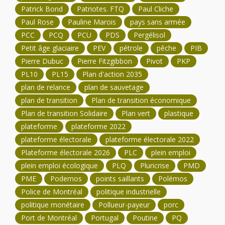
Patrick Bond
Patriotes. FTQ
Paul Cliche
Paul Rose
Pauline Marois
pays sans armée
PCC
PCQ
PCU
PDS
Pergélisol
Petit âge glaciaire
PEV
pétrole
pêche
PIB
Pierre Dubuc
Pierre Fitzgibbon
Pivot
PKP
PL10
PL15
Plan d'action 2035
plan de relance
plan de sauvetage
plan de transition
Plan de transition économique
Plan de transition Solidaire
Plan vert
plastique
plateforme
plateforme 2022
plateforme électorale
plateforme électorale 2022
Plateforme électorale 2026
PLC
plein emploi
plein emploi écologique
PLQ
Pluricrise
PMD
PME
Podemos
points saillants
Polémos
Police de Montréal
politique industrielle
politique monétaire
Pollueur-payeur
porc
Port de Montréal
Portugal
Poutine
PQ