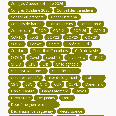
Congrès Québec solidaire 2026
Congrès Solidaire 2025
Conseil des canadiens
Conseil du patronat
Conseil national
Conseils de bande
Conservateurs
constituante
Contrecœur
COP
COP-21
COP-26
COP15
COP16
cop21
COP22
COP26
COP28
COP29
Corbyn
Corée
Corée du Sud
Couillard
Council of Canadians
Coût de la vie
COVES
Covid
covid-19
covid-zéro
CP-CC
CPDQ
CPE
Cris
Crise agricole
crise civilisationnelle
crise climatique
crise des réfugiés
crise du logement
croissance
CSN
CSQ
CTC
CUP
CUPE
Danemark
Daniel Tanuro
Dany Laferrière
Davos
Deep State
Desjardins
Dette
Deuxième guerre mondiale
Déclaration de Saguenay
décroissance