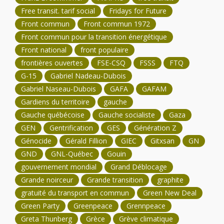
Free transit. tarif social
Fridays for Future
Front commun
Front commun 1972
Front commun pour la transition énergétique
Front national
front populaire
frontières ouvertes
FSE-CSQ
FSSS
FTQ
G-15
Gabriel Nadeau-Dubois
Gabriel Naseau-Dubois
GAFA
GAFAM
Gardiens du territoire
gauche
Gauche québécoise
Gauche socialiste
Gaza
GEN
Gentrification
GES
Génération Z
Génocide
Gérald Fillion
GIEC
Gitxsan
GN
GND
GNL-Québec
Gouin
gouvernement mondial
Grand Déblocage
Grande noirceur
Grande transition
graphite
gratuité du transport en commun
Green New Deal
Green Party
Greenpeace
Grennpeace
Greta Thunberg
Grèce
Grève climatique