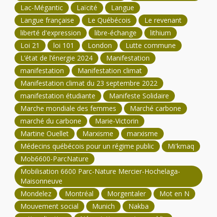
Lac-Mégantic
Laïcité
Langue
Langue française
Le Québécois
Le revenant
liberté d'expression
libre-échange
lithium
Loi 21
loi 101
London
Lutte commune
L’état de l’énergie 2024
Manifestation
manifestation
Manifestation climat
Manifestation climat du 23 septembre 2022
manifestation étudiante
Manifeste Solidaire
Marche mondiale des femmes
Marché carbone
marché du carbone
Marie-Victorin
Martine Ouellet
Marxisme
marxisme
Médecins québécois pour un régime public
Mi'kmaq
Mob6600-ParcNature
Mobilisation 6600 Parc-Nature Mercier-Hochelaga-
Maisonneuve
Mondelez
Montréal
Morgentaler
Mot en N
Mouvement social
Munich
Nakba