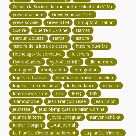
Grève à la Société du transport de Montréal (STM)
grève étudiante
Grève générale 1972
grève sociale
Grève STM
GroupMobilisation
Guerre
Guerre d'Ukraine
Hamas
Haroun Bouazzi
Harper
histoire
histoire de la lutte de classe
histoire ouvrière
Hochelaga-Maisonneuve
Huit mars
Hydro-Québec
hydroélectricité
Idle no more
immigrant
immigration
Immigration
Impératif français
impérialisme minier canadien
Impérialisme néolibéral
Indépendance
inégalité
Internationalisme
Iran
IREQ
IRIS
islamophobie
Jean-François Lisée
Jean-Talon
Jeunesse
Jeux olympiques de Milan-Cortina
Jour de la terre
Joyce Echaguan
Kanyen'kehà:ka
Kinder Morgan
L'Aut'Journal
La Planète s'invite au parlement
La planète s'invite...