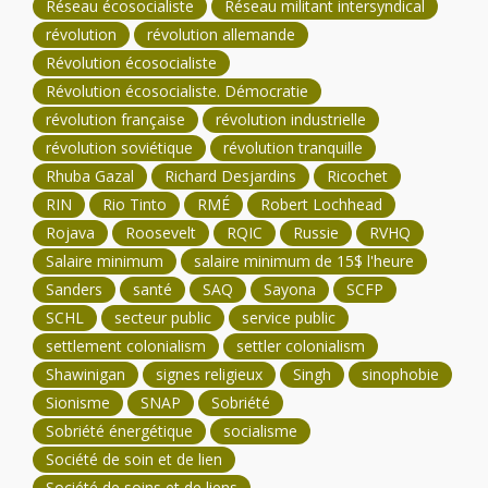
Réseau écosocialiste
Réseau militant intersyndical
révolution
révolution allemande
Révolution écosocialiste
Révolution écosocialiste. Démocratie
révolution française
révolution industrielle
révolution soviétique
révolution tranquille
Rhuba Gazal
Richard Desjardins
Ricochet
RIN
Rio Tinto
RMÉ
Robert Lochhead
Rojava
Roosevelt
RQIC
Russie
RVHQ
Salaire minimum
salaire minimum de 15$ l'heure
Sanders
santé
SAQ
Sayona
SCFP
SCHL
secteur public
service public
settlement colonialism
settler colonialism
Shawinigan
signes religieux
Singh
sinophobie
Sionisme
SNAP
Sobriété
Sobriété énergétique
socialisme
Société de soin et de lien
Société de soins et de liens