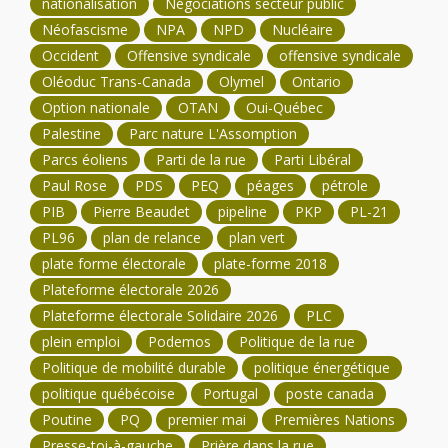
nationalisation
Négociations secteur public
Néofascisme
NPA
NPD
Nucléaire
Occident
Offensive syndicale
offensive syndicale
Oléoduc Trans-Canada
Olymel
Ontario
Option nationale
OTAN
Oui-Québec
Palestine
Parc nature L'Assomption
Parcs éoliens
Parti de la rue
Parti Libéral
Paul Rose
PDS
PEQ
péages
pétrole
PIB
Pierre Beaudet
pipeline
PKP
PL-21
PL96
plan de relance
plan vert
plate forme électorale
plate-forme 2018
Plateforme électorale 2026
Plateforme électorale Solidaire 2026
PLC
plein emploi
Podemos
Politique de la rue
Politique de mobilité durable
politique énergétique
politique québécoise
Portugal
poste canada
Poutine
PQ
premier mai
Premières Nations
Presse-toi-à-gauche
Prière dans la rue