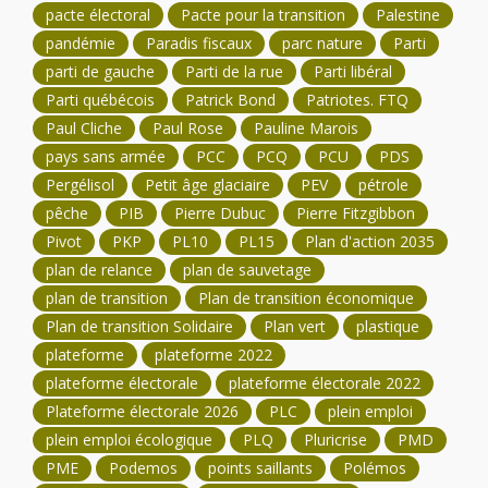
pacte électoral
Pacte pour la transition
Palestine
pandémie
Paradis fiscaux
parc nature
Parti
parti de gauche
Parti de la rue
Parti libéral
Parti québécois
Patrick Bond
Patriotes. FTQ
Paul Cliche
Paul Rose
Pauline Marois
pays sans armée
PCC
PCQ
PCU
PDS
Pergélisol
Petit âge glaciaire
PEV
pétrole
pêche
PIB
Pierre Dubuc
Pierre Fitzgibbon
Pivot
PKP
PL10
PL15
Plan d'action 2035
plan de relance
plan de sauvetage
plan de transition
Plan de transition économique
Plan de transition Solidaire
Plan vert
plastique
plateforme
plateforme 2022
plateforme électorale
plateforme électorale 2022
Plateforme électorale 2026
PLC
plein emploi
plein emploi écologique
PLQ
Pluricrise
PMD
PME
Podemos
points saillants
Polémos