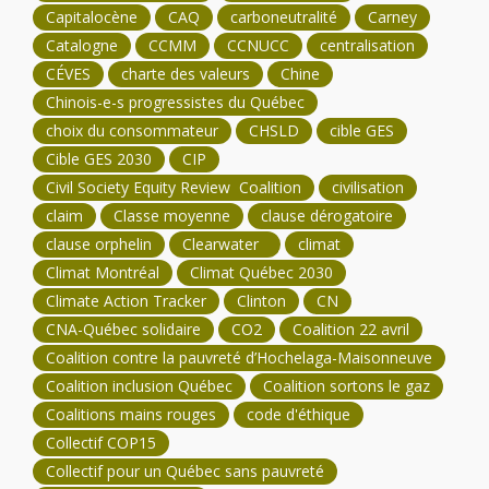
Capitalocène
CAQ
carboneutralité
Carney
Catalogne
CCMM
CCNUCC
centralisation
CÉVES
charte des valeurs
Chine
Chinois-e-s progressistes du Québec
choix du consommateur
CHSLD
cible GES
Cible GES 2030
CIP
Civil Society Equity Review Coalition
civilisation
claim
Classe moyenne
clause dérogatoire
clause orphelin
Clearwater
climat
Climat Montréal
Climat Québec 2030
Climate Action Tracker
Clinton
CN
CNA-Québec solidaire
CO2
Coalition 22 avril
Coalition contre la pauvreté d’Hochelaga-Maisonneuve
Coalition inclusion Québec
Coalition sortons le gaz
Coalitions mains rouges
code d'éthique
Collectif COP15
Collectif pour un Québec sans pauvreté