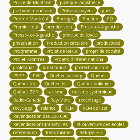
Police de Montréal
politique industrielle
politique monétaire
Pollueur-payeur
porc
Port de Montréal
Portugal
Poutine
PQ
Premier mai
prendre soin
Press-toi-à-gauche
Presse-toi-à-gauche
principe de Joyce
privatisation
Production circulaire
productivité
Programme
Projet de loi 69
projet de société
Projet-Montréal
Projets d'intérêt national
prolétariat
prostitution
protectionnisme
PSPP
PVC
Quebec bashing
Québec
Québec Inc
Québec Inc.
Québec solidaire
Québec ZéN
racisme
racisme systémique
Radio-Canada
Ray-Mont
recentrage
recyclage
relance
REM
REM de l'est
Revendication des 250 000
Revendications transitoires
ré-ouverture des écoles
référendum
Réformisme
Réfugié-e-s