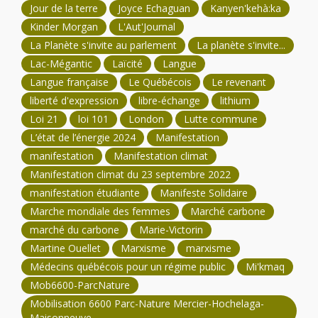
Jour de la terre
Joyce Echaguan
Kanyen'kehà:ka
Kinder Morgan
L'Aut'Journal
La Planète s'invite au parlement
La planète s'invite...
Lac-Mégantic
Laïcité
Langue
Langue française
Le Québécois
Le revenant
liberté d'expression
libre-échange
lithium
Loi 21
loi 101
London
Lutte commune
L’état de l’énergie 2024
Manifestation
manifestation
Manifestation climat
Manifestation climat du 23 septembre 2022
manifestation étudiante
Manifeste Solidaire
Marche mondiale des femmes
Marché carbone
marché du carbone
Marie-Victorin
Martine Ouellet
Marxisme
marxisme
Médecins québécois pour un régime public
Mi'kmaq
Mob6600-ParcNature
Mobilisation 6600 Parc-Nature Mercier-Hochelaga-
Maisonneuve