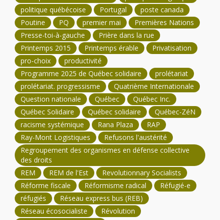
politique québécoise
Portugal
poste canada
Poutine
PQ
premier mai
Premières Nations
Presse-toi-à-gauche
Prière dans la rue
Printemps 2015
Printemps érable
Privatisation
pro-choix
productivité
Programme 2025 de Québec solidaire
prolétariat
prolétariat. progressisme
Quatrième Internationale
Question nationale
Québec
Québec Inc.
Québec Solidaire
Québec solidaire
Québec-ZéN
racisme systémique
Rana Plaza
RAP
Ray-Mont Logistiques
Refusons l'austérité
Regroupement des organismes en défense collective
des droits
REM
REM de l'Est
Revolutionnary Socialists
Réforme fiscale
Réformisme radical
Réfugié-e
réfugiés
Réseau express bus (REB)
Réseau écosocialiste
Révolution