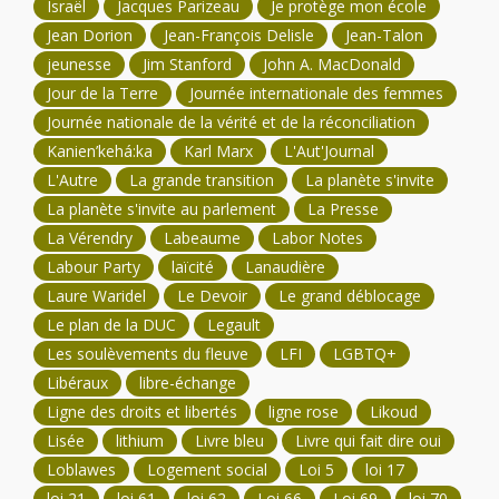
Israël
Jacques Parizeau
Je protège mon école
Jean Dorion
Jean-François Delisle
Jean-Talon
jeunesse
Jim Stanford
John A. MacDonald
Jour de la Terre
Journée internationale des femmes
Journée nationale de la vérité et de la réconciliation
Kanien’kehá:ka
Karl Marx
L'Aut'Journal
L'Autre
La grande transition
La planète s'invite
La planète s'invite au parlement
La Presse
La Vérendry
Labeaume
Labor Notes
Labour Party
laïcité
Lanaudière
Laure Waridel
Le Devoir
Le grand déblocage
Le plan de la DUC
Legault
Les soulèvements du fleuve
LFI
LGBTQ+
Libéraux
libre-échange
Ligne des droits et libertés
ligne rose
Likoud
Lisée
lithium
Livre bleu
Livre qui fait dire oui
Loblawes
Logement social
Loi 5
loi 17
loi 21
loi 61
loi 62
Loi 66
Loi 69
loi 70