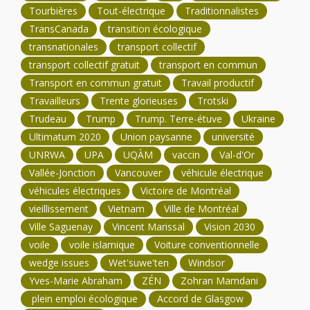
Tourbières
Tout-électrique
Traditionnalistes
TransCanada
transition écologique
transnationales
transport collectif
transport collectif gratuit
transport en commun
Transport en commun gratuit
Travail productif
Travailleurs
Trente glorieuses
Trotski
Trudeau
Trump
Trump. Terre-étuve
Ukraine
Ultimatum 2020
Union paysanne
université
UNRWA
UPA
UQÀM
vaccin
Val-d'Or
Vallée-Jonction
Vancouver
véhicule électrique
véhicules électriques
Victoire de Montréal
vieillissement
Vietnam
Ville de Montréal
Ville Saguenay
Vincent Marissal
Vision 2030
voile
voile islamique
Voiture conventionnelle
wedge issues
Wet'suwe'ten
Windsor
Yves-Marie Abraham
ZÉN
Zohran Mamdani
plein emploi écologique
Accord de Glasgow