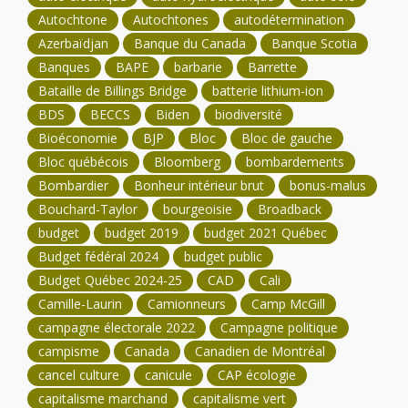
Autochtone
Autochtones
autodétermination
Azerbaïdjan
Banque du Canada
Banque Scotia
Banques
BAPE
barbarie
Barrette
Bataille de Billings Bridge
batterie lithium-ion
BDS
BECCS
Biden
biodiversité
Bioéconomie
BJP
Bloc
Bloc de gauche
Bloc québécois
Bloomberg
bombardements
Bombardier
Bonheur intérieur brut
bonus-malus
Bouchard-Taylor
bourgeoisie
Broadback
budget
budget 2019
budget 2021 Québec
Budget fédéral 2024
budget public
Budget Québec 2024-25
CAD
Cali
Camille-Laurin
Camionneurs
Camp McGill
campagne électorale 2022
Campagne politique
campisme
Canada
Canadien de Montréal
cancel culture
canicule
CAP écologie
capitalisme marchand
capitalisme vert