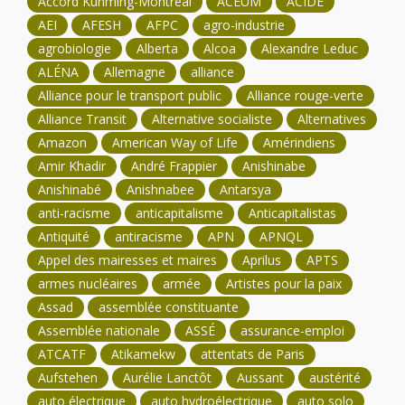
Accord Kunming-Montréal
ACEUM
ACIDE
AEI
AFESH
AFPC
agro-industrie
agrobiologie
Alberta
Alcoa
Alexandre Leduc
ALÉNA
Allemagne
alliance
Alliance pour le transport public
Alliance rouge-verte
Alliance Transit
Alternative socialiste
Alternatives
Amazon
American Way of Life
Amérindiens
Amir Khadir
André Frappier
Anishinabe
Anishinabé
Anishnabee
Antarsya
anti-racisme
anticapitalisme
Anticapitalistas
Antiquité
antiracisme
APN
APNQL
Appel des mairesses et maires
Aprilus
APTS
armes nucléaires
armée
Artistes pour la paix
Assad
assemblée constituante
Assemblée nationale
ASSÉ
assurance-emploi
ATCATF
Atikamekw
attentats de Paris
Aufstehen
Aurélie Lanctôt
Aussant
austérité
auto électrique
auto hydroélectrique
auto solo