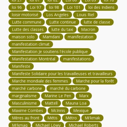
loi 96
Loi 97
loi 98
Loi 101
loi des Indiens
loisir motorisé
Los Angeles
Louis Riel
Lutte commune
Lutte continue
lutte de classe
Lutte des classes
lutte du taxi
Macron
maison solo
Mamdani
manifestation
manifestation climat
Manifestation Je soutiens l'école publique
Manifestation Montréal
manifestations
Manifeste
Manifeste Solidaire pour les travailleuses et travailleurs
Marche mondiale des femmes
Marche pour la forêt
marché carbone
marché du carbone
marginalisme
Marine Le Pen
Marx
Masculinisme
Mattell
Mauna Loa
Maxime Combes
McInnis
Mexique
Mères au front
Métis
Métro
Mi'kmak
Mi'kmaq
Michael Löwy
Michael Roberts