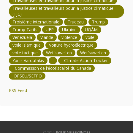
Travailleuses et travailleurs pour la justice climatique
Travailleuses et travailleurs pour la justice climatique
(TJC)
Troisième internationale
Trudeau
Trump
Trump Tarifs
UFP
Ukraine
UQÀM
Venezuela
Viande
violence
voile
voile islamique
Voiture hydroélectrique
vote tactique
Wet'suwe'ten
Wet'suwet'en
Yanis Varoufakis
Climate Action Tracker
Commission de l'écofiscalité du Canada
OPSEU/SEFPO
RSS Feed
© 2011
POUR ME REJOINDRE