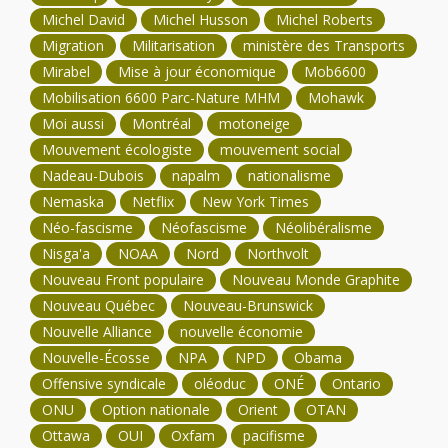
Michel David
Michel Husson
Michel Roberts
Migration
Militarisation
ministère des Transports
Mirabel
Mise à jour économique
Mob6600
Mobilisation 6600 Parc-Nature MHM
Mohawk
Moi aussi
Montréal
motoneige
Mouvement écologiste
mouvement social
Nadeau-Dubois
napalm
nationalisme
Nemaska
Netflix
New York Times
Néo-fascisme
Néofascisme
Néolibéralisme
Nisga'a
NOAA
Nord
Northvolt
Nouveau Front populaire
Nouveau Monde Graphite
Nouveau Québec
Nouveau-Brunswick
Nouvelle Alliance
nouvelle économie
Nouvelle-Écosse
NPA
NPD
Obama
Offensive syndicale
oléoduc
ONÉ
Ontario
ONU
Option nationale
Orient
OTAN
Ottawa
OUI
Oxfam
pacifisme