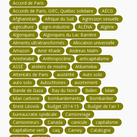
Accord de Paris
Accords de Paris, GIEC, Québec solidaire
AÉCG
Afghanistan
Afrique du Sud
Agression sexuelle
agriculture
agro-industrie
ALÉNA
Algérie
Algonquins
Algonquins du Lac Barrière
Aliments ultratransformés
Allocation universelle
Amazon
Amir Khadir
Andreas Malm
Anishinabé
Anthropocène
anticapitalisme
ASSÉ
ateliers de misère
Atikamekw
Attentats de Paris
austérité
Auto solo
auto solo
Autochtones
avortement
Bande de Gaza
Bay du Nord
Biden
bilan
bilan carbone
bombardements
Bombardier
Brest-Litovsk
budget 2014-15
Budget de l'an 1
bureaucratie syndicale
Camionnage
Camionneurs
Canada
canicule
capitalisme
capitalisme vert
caq
Carney
Catalogne