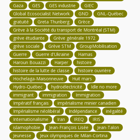
Gaza
GES
GES industrie
GIEC
Global Ecosocialist Network
GND
GNL-Québec
gratuité
Greta Thunberg
Grèce
Grève à la Société du transport de Montréal (STM)
grève étudiante
Grève générale 1972
grève sociale
Grève STM
GroupMobilisation
Guerre
Guerre d'Ukraine
Hamas
Haroun Bouazzi
Harper
histoire
histoire de la lutte de classe
histoire ouvrière
Hochelaga-Maisonneuve
Huit mars
Hydro-Québec
hydroélectricité
Idle no more
immigrant
immigration
Immigration
Impératif français
impérialisme minier canadien
Impérialisme néolibéral
Indépendance
inégalité
Internationalisme
Iran
IREQ
IRIS
islamophobie
Jean-François Lisée
Jean-Talon
Jeunesse
Jeux olympiques de Milan-Cortina