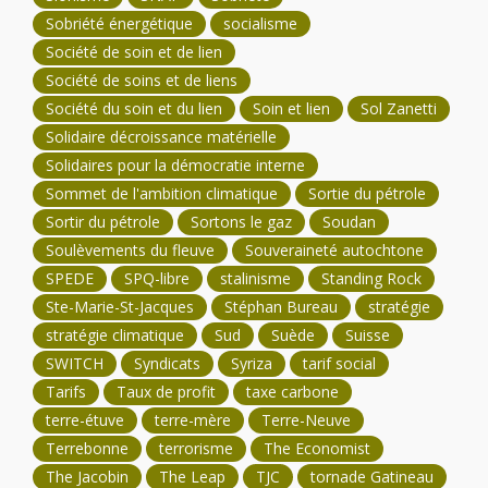
Sobriété énergétique
socialisme
Société de soin et de lien
Société de soins et de liens
Société du soin et du lien
Soin et lien
Sol Zanetti
Solidaire décroissance matérielle
Solidaires pour la démocratie interne
Sommet de l'ambition climatique
Sortie du pétrole
Sortir du pétrole
Sortons le gaz
Soudan
Soulèvements du fleuve
Souveraineté autochtone
SPEDE
SPQ-libre
stalinisme
Standing Rock
Ste-Marie-St-Jacques
Stéphan Bureau
stratégie
stratégie climatique
Sud
Suède
Suisse
SWITCH
Syndicats
Syriza
tarif social
Tarifs
Taux de profit
taxe carbone
terre-étuve
terre-mère
Terre-Neuve
Terrebonne
terrorisme
The Economist
The Jacobin
The Leap
TJC
tornade Gatineau