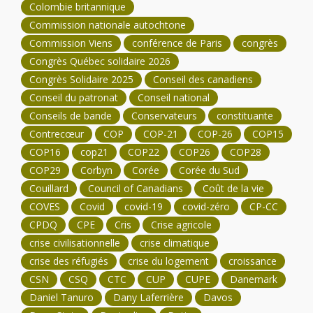
Colombie britannique
Commission nationale autochtone
Commission Viens
conférence de Paris
congrès
Congrès Québec solidaire 2026
Congrès Solidaire 2025
Conseil des canadiens
Conseil du patronat
Conseil national
Conseils de bande
Conservateurs
constituante
Contrecœur
COP
COP-21
COP-26
COP15
COP16
cop21
COP22
COP26
COP28
COP29
Corbyn
Corée
Corée du Sud
Couillard
Council of Canadians
Coût de la vie
COVES
Covid
covid-19
covid-zéro
CP-CC
CPDQ
CPE
Cris
Crise agricole
crise civilisationnelle
crise climatique
crise des réfugiés
crise du logement
croissance
CSN
CSQ
CTC
CUP
CUPE
Danemark
Daniel Tanuro
Dany Laferrière
Davos