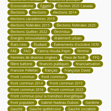
Écosocialisme
Égypte
Élection 2025 Canada
Élections
élections
élections 2014
élections canadiennes 2019
élections fédérales 2015
Élections fédérales 2025
Élections Québec 2022
Électrolux
Énergies renouvelables
étalement urbain
États-Unis
Étudiant
Événements d'octobre 1970
FAE
FAO
Fatima Houda-Pepin
femme
Femmes de diverses origines
Feux de forêt
FFQ
filière batterie
finances publiques
financiarisation
Francine Pelletier
français
Françoise David
Front commun
front commun
front commun 2014
Front commun 2015
Front commun 2016
Front commun 2023
Front commun pour la transition énergétique
front populaire
Gabriel Nadeau-Dubois
Garderie
Gauche
Gauche québécoise
Gauche socialiste