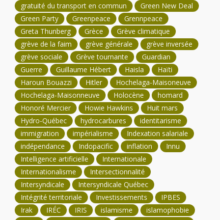
gratuité du transport en commun
Green New Deal
Green Party
Greenpeace
Grennpeace
Greta Thunberg
Grèce
Grève climatique
grève de la faim
grève générale
grève inversée
grève sociale
Grève tournante
Guardian
Guerre
Guillaume Hébert
Haisla
Haïti
Haroun Bouazzi
Hitler
Hochelaga-Maisoneuve
Hochelaga-Maisonneuve
Holocène
homard
Honoré Mercier
Howie Hawkins
Huit mars
Hydro-Québec
hydrocarbures
identitarisme
immigration
impérialisme
Indexation salariale
indépendance
Indopacific
inflation
Innu
Intelligence artificielle
Internationale
Internationalisme
Intersectionnalité
Intersyndicale
Intersyndicale Québec
Intégrité territoriale
Investissements
IPBES
Irak
IRÉC
IRIS
islamisme
islamophobie