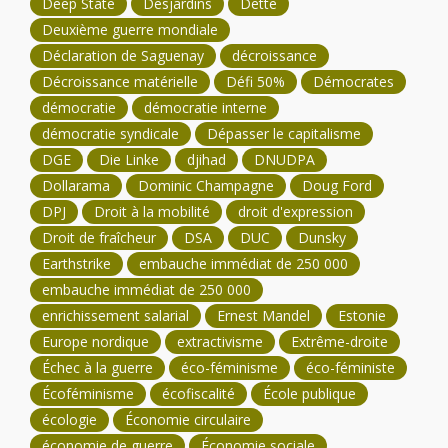
Deep State
Desjardins
Dette
Deuxième guerre mondiale
Déclaration de Saguenay
décroissance
Décroissance matérielle
Défi 50%
Démocrates
démocratie
démocratie interne
démocratie syndicale
Dépasser le capitalisme
DGE
Die Linke
djihad
DNUDPA
Dollarama
Dominic Champagne
Doug Ford
DPJ
Droit à la mobilité
droit d'expression
Droit de fraîcheur
DSA
DUC
Dunsky
Earthstrike
embauche immédiat de 250 000
embauche immédiat de 250 000
enrichissement salarial
Ernest Mandel
Estonie
Europe nordique
extractivisme
Extrême-droite
Échec à la guerre
éco-féminisme
éco-féministe
Écoféminisme
écofiscalité
École publique
écologie
Économie circulaire
économie de guerre
Économie sociale