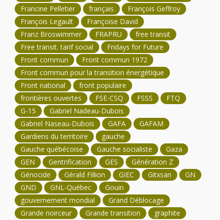
Francine Pelletier
français
François Geffroy
François Legault
Françoise David
Franz Broswimmer
FRAPRU
free transit
Free transit. tarif social
Fridays for Future
Front commun
Front commun 1972
Front commun pour la transition énergétique
Front national
front populaire
frontières ouvertes
FSE-CSQ
FSSS
FTQ
G-15
Gabriel Nadeau-Dubois
Gabriel Naseau-Dubois
GAFA
GAFAM
Gardiens du territoire
gauche
Gauche québécoise
Gauche socialiste
Gaza
GEN
Gentrification
GES
Génération Z
Génocide
Gérald Fillion
GIEC
Gitxsan
GN
GND
GNL-Québec
Gouin
gouvernement mondial
Grand Déblocage
Grande noirceur
Grande transition
graphite