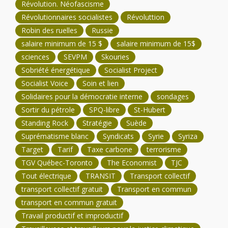
Révolution. Néofascisme
Révolutionnaires socialistes
Révoluttion
Robin des ruelles
Russie
salaire minimum de 15 $
salaire minimum de 15$
sciences
SEVPM
Skouries
Sobriété énergétique
Socialist Project
Socialist Voice
Soin et lien
Solidaires pour la démocratie interne
sondages
Sortir du pétrole
SPQ-libre
St-Hubert
Standing Rock
Stratégie
Suède
Suprématisme blanc
Syndicats
Syrie
Syriza
Target
Tarif
Taxe carbone
terrorisme
TGV Québec-Toronto
The Economist
TJC
Tout électrique
TRANSIT
Transport collectif
transport collectif gratuit
Transport en commun
transport en commun gratuit
Travail productif et improductif