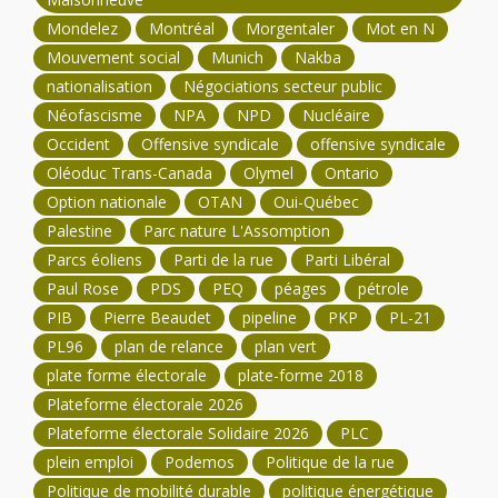
Mondelez
Montréal
Morgentaler
Mot en N
Mouvement social
Munich
Nakba
nationalisation
Négociations secteur public
Néofascisme
NPA
NPD
Nucléaire
Occident
Offensive syndicale
offensive syndicale
Oléoduc Trans-Canada
Olymel
Ontario
Option nationale
OTAN
Oui-Québec
Palestine
Parc nature L'Assomption
Parcs éoliens
Parti de la rue
Parti Libéral
Paul Rose
PDS
PEQ
péages
pétrole
PIB
Pierre Beaudet
pipeline
PKP
PL-21
PL96
plan de relance
plan vert
plate forme électorale
plate-forme 2018
Plateforme électorale 2026
Plateforme électorale Solidaire 2026
PLC
plein emploi
Podemos
Politique de la rue
Politique de mobilité durable
politique énergétique