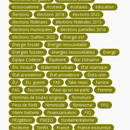
écosocialisme
écotaxe
écotaxes
éducation
Élections
élections 2018
élections 2022
élections fédérales
élections fédérales 2015
élections municipales
élections partielles 2016
élections Québec 2022
Énergie est
Énergie fossile
Énergie renouvelable
Énergies fossiles
énergies renouvelables
Énergir
Équipe Coderre
Équiterre
Éric Duhaime
Éric Pinault
étalement urbain
État islamique
État providence
État-providence
États-unis
ÉU
ÉU. guerre
FAE
fake news
famine
FAS
fascisme
Faut-qu'on-se-parle
Femme
Femmes de toutes origines
fermeture
Feux de forêt
féminicide
féminisme
FFQ
Filière batterie
Financiarisation
FIQ
Fitzgibbon
FNEEQ
fondamentalisme
fordisme
forêts
France
France insoumise