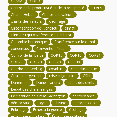
CCMM
CDPQ
Centre de la productivité et de la prospérité
CEVES
Charlie Hebdo
Charte des valeurs
charte des valeurs
chômage
Circonscription de Richelieu
climat
Climate Equity Reference Calculator
Colombie britannique
Conférence sur le climat
consensus
Convention fiscale
Convoi de la liberté
COP15
COP16
COP21
COP26
COP28
COP29
COP30
Courbe de Keeling
covid-19
crise climatique
Crise du logement
crise migratoire
CSN
Danemark
Daniel Tanuro
débat des chefs
Débat des chefs français
Déclaration de Great Barrington
décroissance
démocratie
Egypt
El Niño
Eldorado Gold
Enbridge
Échec à la guerre
écologie
économie mondiale
Économie politique