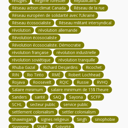
réfugiés
Régime forestier
Républicains
Réseau action climat Canada
Réseau de la rue
Réseau européen de solidarité avec l’Ukraine
Réseau écosocialiste
Réseau militant intersyndical
révolution
révolution allemande
Révolution écosocialiste
Révolution écosocialiste. Démocratie
révolution française
révolution industrielle
révolution soviétique
révolution tranquille
Rhuba Gazal
Richard Desjardins
Ricochet
RIN
Rio Tinto
RMÉ
Robert Lochhead
Rojava
Roosevelt
RQIC
Russie
RVHQ
Salaire minimum
salaire minimum de 15$ l'heure
Sanders
santé
SAQ
Sayona
SCFP
SCHL
secteur public
service public
settlement colonialism
settler colonialism
Shawinigan
signes religieux
Singh
sinophobie
Sionisme
SNAP
Sobriété