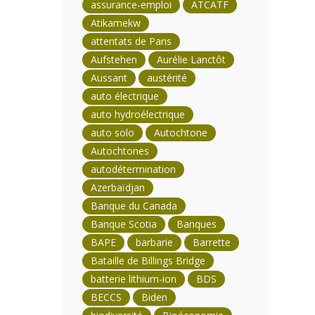
assurance-emploi
ATCATF
Atikamekw
attentats de Paris
Aufstehen
Aurélie Lanctôt
Aussant
austérité
auto électrique
auto hydroélectrique
auto solo
Autochtone
Autochtones
autodétermination
Azerbaïdjan
Banque du Canada
Banque Scotia
Banques
BAPE
barbarie
Barrette
Bataille de Billings Bridge
batterie lithium-ion
BDS
BECCS
Biden