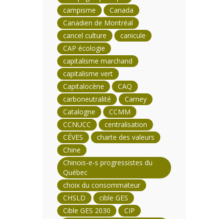
campisme
Canada
Canadien de Montréal
cancel culture
canicule
CAP écologie
capitalisme marchand
capitalisme vert
Capitalocène
CAQ
carboneutralité
Carney
Catalogne
CCMM
CCNUCC
centralisation
CÉVES
charte des valeurs
Chine
Chinois-e-s progressistes du
Québec
choix du consommateur
CHSLD
cible GES
Cible GES 2030
CIP