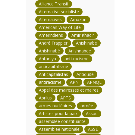
Alliance Transit
Alternative socialiste
Alternatives
Amazon
American Way of Life
Amérindiens
Amir Khadir
André Frappier
Anishinabe
Anishinabé
Anishnabee
Antarsya
anti-racisme
anticapitalisme
Anticapitalistas
Antiquité
antiracisme
APN
APNQL
Appel des mairesses et maires
Aprilus
APTS
armes nucléaires
armée
Artistes pour la paix
Assad
assemblée constituante
Assemblée nationale
ASSÉ