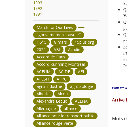
1993
Sa
1992
Qu
1991
Yé
Qu
March for Our Lives
pa
"gouvernement ouvrier"
Qu
pa
1.5°C
8 mars
15plus.org
La
2025
ABI
Acadie
l’
Accord de Paris
ra
Accord Kunming-Montréal
Pa
ACEUM
ACIDE
AEI
AFESH
AFPC
agro-industrie
agrobiologie
Pour lire l
Alberta
Alcoa
Arrive 
Alexandre Leduc
ALÉNA
Allemagne
alliance
Alliance pour le transport public
Mots cl
Alliance rouge-verte