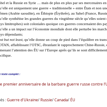
hel et la Russie en Syrie … mais de plus en plus par ses mercenaires en
’elle est uniquement une guerre « traditionnelle » entre États et non u
men (Arabie saoudite), en Éthiopie (Érythrée), au Sahel (France, Russie)
’elle synthétise les grandes guerres du vingtième siècle qu’elles soien
ys limitrophes) soit coloniales quoique ces guerres concernaient des pa
’elle a un impact sur l’économie mondiale dont elle perturbe les marché
ys dépendants;
st but not least
, qu’elle donne un coup de pied dans l’équilibre en tran
OTAN, affaiblissant l’OTSC, ébranlant le rapprochement Chine-Russie, é
menant l’attention des ÉU sur l’Europe après qu’ils se sont difficilemen
cifique.
e
texte complet :
le premier anniversaire de la barbare guerre russe contre l
és :
Guerre d'Ukraine
/
Russie
/
Canada
/
ÉU