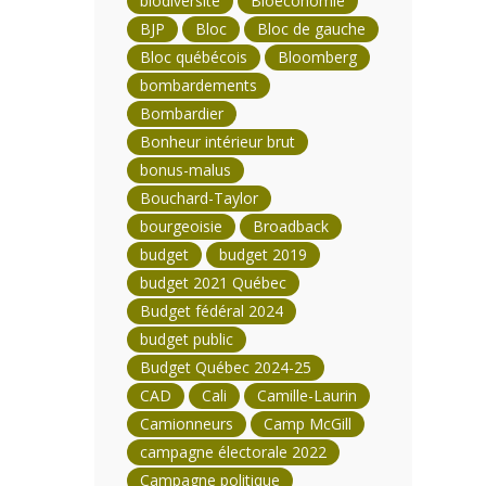
biodiversité
Bioéconomie
BJP
Bloc
Bloc de gauche
Bloc québécois
Bloomberg
bombardements
Bombardier
Bonheur intérieur brut
bonus-malus
Bouchard-Taylor
bourgeoisie
Broadback
budget
budget 2019
budget 2021 Québec
Budget fédéral 2024
budget public
Budget Québec 2024-25
CAD
Cali
Camille-Laurin
Camionneurs
Camp McGill
campagne électorale 2022
Campagne politique