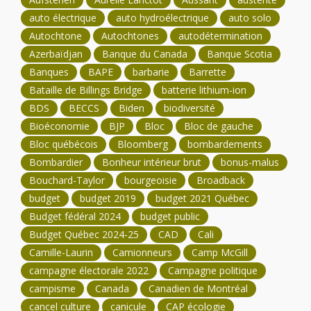
auto électrique
auto hydroélectrique
auto solo
Autochtone
Autochtones
autodétermination
Azerbaïdjan
Banque du Canada
Banque Scotia
Banques
BAPE
barbarie
Barrette
Bataille de Billings Bridge
batterie lithium-ion
BDS
BECCS
Biden
biodiversité
Bioéconomie
BJP
Bloc
Bloc de gauche
Bloc québécois
Bloomberg
bombardements
Bombardier
Bonheur intérieur brut
bonus-malus
Bouchard-Taylor
bourgeoisie
Broadback
budget
budget 2019
budget 2021 Québec
Budget fédéral 2024
budget public
Budget Québec 2024-25
CAD
Cali
Camille-Laurin
Camionneurs
Camp McGill
campagne électorale 2022
Campagne politique
campisme
Canada
Canadien de Montréal
cancel culture
canicule
CAP écologie