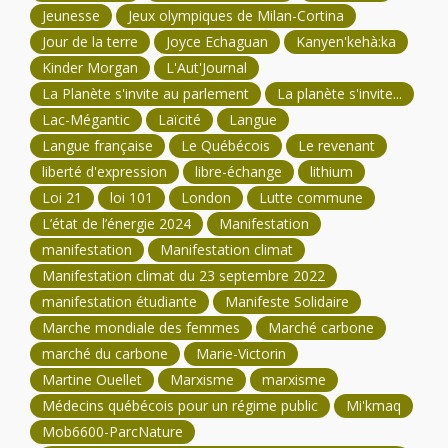
Jeunesse
Jeux olympiques de Milan-Cortina
Jour de la terre
Joyce Echaguan
Kanyen'kehà:ka
Kinder Morgan
L'Aut'Journal
La Planète s'invite au parlement
La planète s'invite...
Lac-Mégantic
Laïcité
Langue
Langue française
Le Québécois
Le revenant
liberté d'expression
libre-échange
lithium
Loi 21
loi 101
London
Lutte commune
L’état de l’énergie 2024
Manifestation
manifestation
Manifestation climat
Manifestation climat du 23 septembre 2022
manifestation étudiante
Manifeste Solidaire
Marche mondiale des femmes
Marché carbone
marché du carbone
Marie-Victorin
Martine Ouellet
Marxisme
marxisme
Médecins québécois pour un régime public
Mi'kmaq
Mob6600-ParcNature