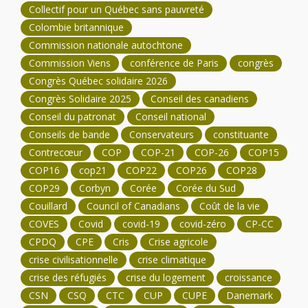
Collectif pour un Québec sans pauvreté
Colombie britannique
Commission nationale autochtone
Commission Viens
conférence de Paris
congrès
Congrès Québec solidaire 2026
Congrès Solidaire 2025
Conseil des canadiens
Conseil du patronat
Conseil national
Conseils de bande
Conservateurs
constituante
Contrecœur
COP
COP-21
COP-26
COP15
COP16
cop21
COP22
COP26
COP28
COP29
Corbyn
Corée
Corée du Sud
Couillard
Council of Canadians
Coût de la vie
COVES
Covid
covid-19
covid-zéro
CP-CC
CPDQ
CPE
Cris
Crise agricole
crise civilisationnelle
crise climatique
crise des réfugiés
crise du logement
croissance
CSN
CSQ
CTC
CUP
CUPE
Danemark