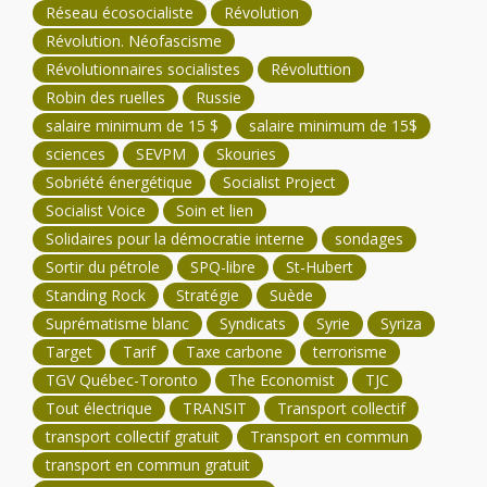
Réseau écosocialiste
Révolution
Révolution. Néofascisme
Révolutionnaires socialistes
Révoluttion
Robin des ruelles
Russie
salaire minimum de 15 $
salaire minimum de 15$
sciences
SEVPM
Skouries
Sobriété énergétique
Socialist Project
Socialist Voice
Soin et lien
Solidaires pour la démocratie interne
sondages
Sortir du pétrole
SPQ-libre
St-Hubert
Standing Rock
Stratégie
Suède
Suprématisme blanc
Syndicats
Syrie
Syriza
Target
Tarif
Taxe carbone
terrorisme
TGV Québec-Toronto
The Economist
TJC
Tout électrique
TRANSIT
Transport collectif
transport collectif gratuit
Transport en commun
transport en commun gratuit