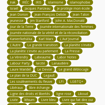
Irak
IRÉC
IRIS
islamisme
islamophobie
Israël
Jacques Parizeau
Je protège mon école
Jean Dorion
Jean-François Delisle
Jean-Talon
jeunesse
Jim Stanford
John A. MacDonald
Jour de la Terre
Journée internationale des femmes
Journée nationale de la vérité et de la réconciliation
Kanien’kehá:ka
Karl Marx
L'Aut'Journal
L'Autre
La grande transition
La planète s'invite
La planète s'invite au parlement
La Presse
La Vérendry
Labeaume
Labor Notes
Labour Party
laïcité
Lanaudière
Laure Waridel
Le Devoir
Le grand déblocage
Le plan de la DUC
Legault
Les soulèvements du fleuve
LFI
LGBTQ+
Libéraux
libre-échange
Ligne des droits et libertés
ligne rose
Likoud
Lisée
lithium
Livre bleu
Livre qui fait dire oui