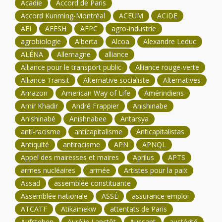
Acadie
Accord de Paris
Accord Kunming-Montréal
ACEUM
ACIDE
AEI
AFESH
AFPC
agro-industrie
agrobiologie
Alberta
Alcoa
Alexandre Leduc
ALÉNA
Allemagne
alliance
Alliance pour le transport public
Alliance rouge-verte
Alliance Transit
Alternative socialiste
Alternatives
Amazon
American Way of Life
Amérindiens
Amir Khadir
André Frappier
Anishinabe
Anishinabé
Anishnabee
Antarsya
anti-racisme
anticapitalisme
Anticapitalistas
Antiquité
antiracisme
APN
APNQL
Appel des mairesses et maires
Aprilus
APTS
armes nucléaires
armée
Artistes pour la paix
Assad
assemblée constituante
Assemblée nationale
ASSÉ
assurance-emploi
ATCATF
Atikamekw
attentats de Paris
Aufstehen
Aurélie Lanctôt
Aussant
austérité