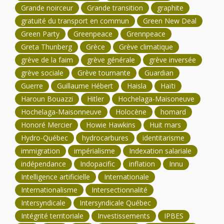
Grande noirceur
Grande transition
graphite
gratuité du transport en commun
Green New Deal
Green Party
Greenpeace
Grennpeace
Greta Thunberg
Grèce
Grève climatique
grève de la faim
grève générale
grève inversée
grève sociale
Grève tournante
Guardian
Guerre
Guillaume Hébert
Haisla
Haïti
Haroun Bouazzi
Hitler
Hochelaga-Maisoneuve
Hochelaga-Maisonneuve
Holocène
homard
Honoré Mercier
Howie Hawkins
Huit mars
Hydro-Québec
hydrocarbures
identitarisme
immigration
impérialisme
Indexation salariale
indépendance
Indopacific
inflation
Innu
Intelligence artificielle
Internationale
Internationalisme
Intersectionnalité
Intersyndicale
Intersyndicale Québec
Intégrité territoriale
Investissements
IPBES