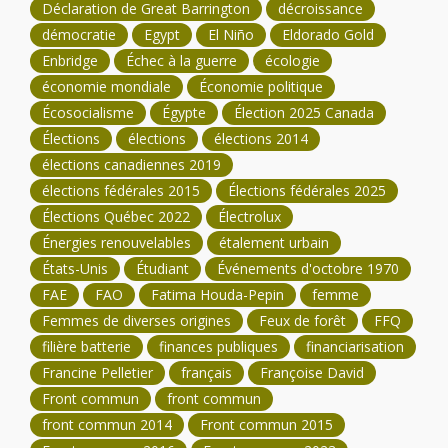
Déclaration de Great Barrington
décroissance
démocratie
Egypt
El Niño
Eldorado Gold
Enbridge
Échec à la guerre
écologie
économie mondiale
Économie politique
Écosocialisme
Égypte
Élection 2025 Canada
Élections
élections
élections 2014
élections canadiennes 2019
élections fédérales 2015
Élections fédérales 2025
Élections Québec 2022
Électrolux
Énergies renouvelables
étalement urbain
États-Unis
Étudiant
Événements d'octobre 1970
FAE
FAO
Fatima Houda-Pepin
femme
Femmes de diverses origines
Feux de forêt
FFQ
filière batterie
finances publiques
financiarisation
Francine Pelletier
français
Françoise David
Front commun
front commun
front commun 2014
Front commun 2015