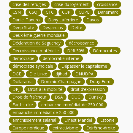
crise des réfugiés
crise du logement
croissance
CSN
CSQ
CTC
CUP
CUPE
Danemark
Daniel Tanuro
Dany Laferrière
Davos
Deep State
Desjardins
Dette
Deuxième guerre mondiale
Déclaration de Saguenay
décroissance
Décroissance matérielle
Défi 50%
Démocrates
démocratie
démocratie interne
démocratie syndicale
Dépasser le capitalisme
DGE
Die Linke
djihad
DNUDPA
Dollarama
Dominic Champagne
Doug Ford
DPJ
Droit à la mobilité
droit d'expression
Droit de fraîcheur
DSA
DUC
Dunsky
Earthstrike
embauche immédiat de 250 000
embauche immédiat de 250 000
enrichissement salarial
Ernest Mandel
Estonie
Europe nordique
extractivisme
Extrême-droite