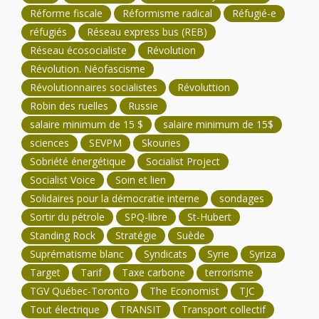
Réforme fiscale
Réformisme radical
Réfugié-e
réfugiés
Réseau express bus (REB)
Réseau écosocialiste
Révolution
Révolution. Néofascisme
Révolutionnaires socialistes
Révoluttion
Robin des ruelles
Russie
salaire minimum de 15 $
salaire minimum de 15$
sciences
SEVPM
Skouries
Sobriété énergétique
Socialist Project
Socialist Voice
Soin et lien
Solidaires pour la démocratie interne
sondages
Sortir du pétrole
SPQ-libre
St-Hubert
Standing Rock
Stratégie
Suède
Suprématisme blanc
Syndicats
Syrie
Syriza
Target
Tarif
Taxe carbone
terrorisme
TGV Québec-Toronto
The Economist
TJC
Tout électrique
TRANSIT
Transport collectif