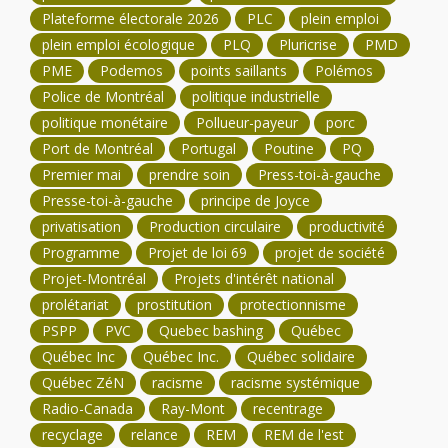
Plateforme électorale 2026
PLC
plein emploi
plein emploi écologique
PLQ
Pluricrise
PMD
PME
Podemos
points saillants
Polémos
Police de Montréal
politique industrielle
politique monétaire
Pollueur-payeur
porc
Port de Montréal
Portugal
Poutine
PQ
Premier mai
prendre soin
Press-toi-à-gauche
Presse-toi-à-gauche
principe de Joyce
privatisation
Production circulaire
productivité
Programme
Projet de loi 69
projet de société
Projet-Montréal
Projets d'intérêt national
prolétariat
prostitution
protectionnisme
PSPP
PVC
Quebec bashing
Québec
Québec Inc
Québec Inc.
Québec solidaire
Québec ZéN
racisme
racisme systémique
Radio-Canada
Ray-Mont
recentrage
recyclage
relance
REM
REM de l'est