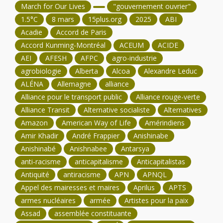
March for Our Lives
"gouvernement ouvrier"
1.5°C
8 mars
15plus.org
2025
ABI
Acadie
Accord de Paris
Accord Kunming-Montréal
ACEUM
ACIDE
AEI
AFESH
AFPC
agro-industrie
agrobiologie
Alberta
Alcoa
Alexandre Leduc
ALÉNA
Allemagne
alliance
Alliance pour le transport public
Alliance rouge-verte
Alliance Transit
Alternative socialiste
Alternatives
Amazon
American Way of Life
Amérindiens
Amir Khadir
André Frappier
Anishinabe
Anishinabé
Anishnabee
Antarsya
anti-racisme
anticapitalisme
Anticapitalistas
Antiquité
antiracisme
APN
APNQL
Appel des mairesses et maires
Aprilus
APTS
armes nucléaires
armée
Artistes pour la paix
Assad
assemblée constituante