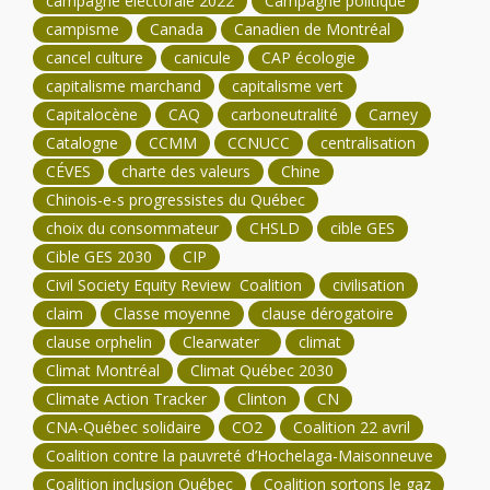
campagne électorale 2022
Campagne politique
campisme
Canada
Canadien de Montréal
cancel culture
canicule
CAP écologie
capitalisme marchand
capitalisme vert
Capitalocène
CAQ
carboneutralité
Carney
Catalogne
CCMM
CCNUCC
centralisation
CÉVES
charte des valeurs
Chine
Chinois-e-s progressistes du Québec
choix du consommateur
CHSLD
cible GES
Cible GES 2030
CIP
Civil Society Equity Review Coalition
civilisation
claim
Classe moyenne
clause dérogatoire
clause orphelin
Clearwater
climat
Climat Montréal
Climat Québec 2030
Climate Action Tracker
Clinton
CN
CNA-Québec solidaire
CO2
Coalition 22 avril
Coalition contre la pauvreté d’Hochelaga-Maisonneuve
Coalition inclusion Québec
Coalition sortons le gaz