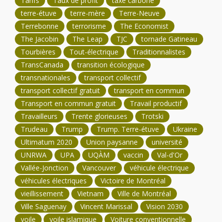
Tarifs
Taux de profit
taxe carbone
terre-étuve
terre-mère
Terre-Neuve
Terrebonne
terrorisme
The Economist
The Jacobin
The Leap
TJC
tornade Gatineau
Tourbières
Tout-électrique
Traditionnalistes
TransCanada
transition écologique
transnationales
transport collectif
transport collectif gratuit
transport en commun
Transport en commun gratuit
Travail productif
Travailleurs
Trente glorieuses
Trotski
Trudeau
Trump
Trump. Terre-étuve
Ukraine
Ultimatum 2020
Union paysanne
université
UNRWA
UPA
UQÀM
vaccin
Val-d'Or
Vallée-Jonction
Vancouver
véhicule électrique
véhicules électriques
Victoire de Montréal
vieillissement
Vietnam
Ville de Montréal
Ville Saguenay
Vincent Marissal
Vision 2030
voile
voile islamique
Voiture conventionnelle