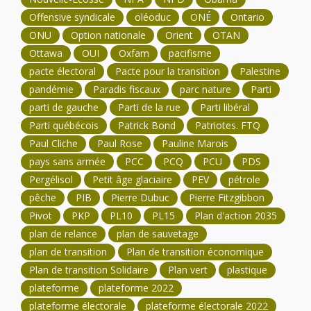
Offensive syndicale
oléoduc
ONÉ
Ontario
ONU
Option nationale
Orient
OTAN
Ottawa
OUI
Oxfam
pacifisme
pacte électoral
Pacte pour la transition
Palestine
pandémie
Paradis fiscaux
parc nature
Parti
parti de gauche
Parti de la rue
Parti libéral
Parti québécois
Patrick Bond
Patriotes. FTQ
Paul Cliche
Paul Rose
Pauline Marois
pays sans armée
PCC
PCQ
PCU
PDS
Pergélisol
Petit âge glaciaire
PEV
pétrole
pêche
PIB
Pierre Dubuc
Pierre Fitzgibbon
Pivot
PKP
PL10
PL15
Plan d'action 2035
plan de relance
plan de sauvetage
plan de transition
Plan de transition économique
Plan de transition Solidaire
Plan vert
plastique
plateforme
plateforme 2022
plateforme électorale
plateforme électorale 2022