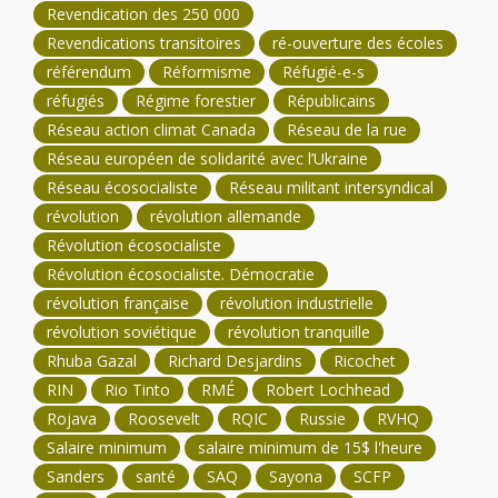
Revendication des 250 000
Revendications transitoires
ré-ouverture des écoles
référendum
Réformisme
Réfugié-e-s
réfugiés
Régime forestier
Républicains
Réseau action climat Canada
Réseau de la rue
Réseau européen de solidarité avec l’Ukraine
Réseau écosocialiste
Réseau militant intersyndical
révolution
révolution allemande
Révolution écosocialiste
Révolution écosocialiste. Démocratie
révolution française
révolution industrielle
révolution soviétique
révolution tranquille
Rhuba Gazal
Richard Desjardins
Ricochet
RIN
Rio Tinto
RMÉ
Robert Lochhead
Rojava
Roosevelt
RQIC
Russie
RVHQ
Salaire minimum
salaire minimum de 15$ l'heure
Sanders
santé
SAQ
Sayona
SCFP