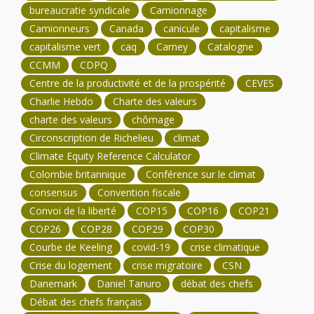
bureaucratie syndicale
Camionnage
Camionneurs
Canada
canicule
capitalisme
capitalisme vert
caq
Carney
Catalogne
CCMM
CDPQ
Centre de la productivité et de la prospérité
CEVES
Charlie Hebdo
Charte des valeurs
charte des valeurs
chômage
Circonscription de Richelieu
climat
Climate Equity Reference Calculator
Colombie britannique
Conférence sur le climat
consensus
Convention fiscale
Convoi de la liberté
COP15
COP16
COP21
COP26
COP28
COP29
COP30
Courbe de Keeling
covid-19
crise climatique
Crise du logement
crise migratoire
CSN
Danemark
Daniel Tanuro
débat des chefs
Débat des chefs français