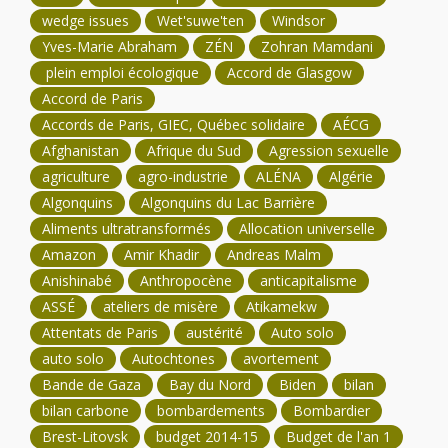
wedge issues
Wet'suwe'ten
Windsor
Yves-Marie Abraham
ZÉN
Zohran Mamdani
plein emploi écologique
Accord de Glasgow
Accord de Paris
Accords de Paris, GIEC, Québec solidaire
AÉCG
Afghanistan
Afrique du Sud
Agression sexuelle
agriculture
agro-industrie
ALÉNA
Algérie
Algonquins
Algonquins du Lac Barrière
Aliments ultratransformés
Allocation universelle
Amazon
Amir Khadir
Andreas Malm
Anishinabé
Anthropocène
anticapitalisme
ASSÉ
ateliers de misère
Atikamekw
Attentats de Paris
austérité
Auto solo
auto solo
Autochtones
avortement
Bande de Gaza
Bay du Nord
Biden
bilan
bilan carbone
bombardements
Bombardier
Brest-Litovsk
budget 2014-15
Budget de l'an 1