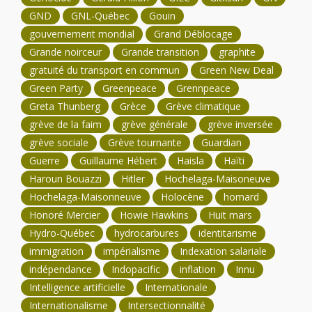
GND
GNL-Québec
Gouin
gouvernement mondial
Grand Déblocage
Grande noirceur
Grande transition
graphite
gratuité du transport en commun
Green New Deal
Green Party
Greenpeace
Grennpeace
Greta Thunberg
Grèce
Grève climatique
grève de la faim
grève générale
grève inversée
grève sociale
Grève tournante
Guardian
Guerre
Guillaume Hébert
Haisla
Haïti
Haroun Bouazzi
Hitler
Hochelaga-Maisoneuve
Hochelaga-Maisonneuve
Holocène
homard
Honoré Mercier
Howie Hawkins
Huit mars
Hydro-Québec
hydrocarbures
identitarisme
immigration
impérialisme
Indexation salariale
indépendance
Indopacific
inflation
Innu
Intelligence artificielle
Internationale
Internationalisme
Intersectionnalité