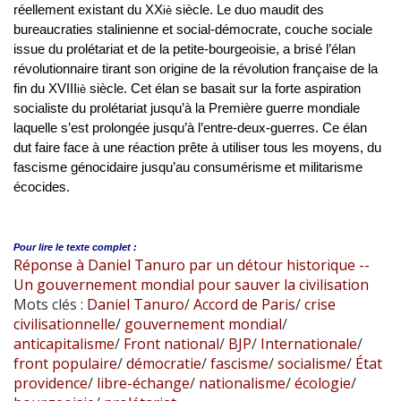
réellement existant du XX
siècle. Le duo maudit des
iè
bureaucraties stalinienne et social-démocrate, couche sociale
issue du prolétariat et de la petite-bourgeoisie, a brisé l’élan
révolutionnaire tirant son origine de la révolution française de la
fin du XVIII
siècle. Cet élan se basait sur la forte aspiration
iè
socialiste du prolétariat jusqu’à la Première guerre mondiale
laquelle s’est prolongée jusqu’à l’entre-deux-guerres. Ce élan
dut faire face à une réaction prête à utiliser tous les moyens, du
fascisme génocidaire jusqu’au consumérisme et militarisme
écocides.
Pour lire le
texte complet :
Réponse à Daniel Tanuro par un détour historique --
Un gouvernement mondial pour sauver la civilisation
Mots clés :
Daniel Tanuro
/
Accord de Paris
/
crise
civilisationnelle
/
gouvernement mondial
/
anticapitalisme
/
Front national
/
BJP
/
Internationale
/
front populaire
/
démocratie
/
fascisme
/
socialisme
/
État
providence
/
libre-échange
/
nationalisme
/
écologie
/