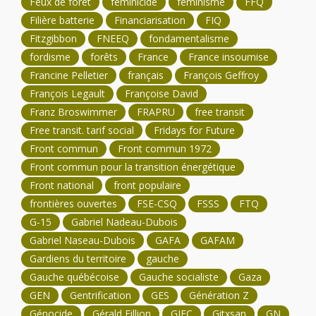
Feux de forêt
féminicide
féminisme
FFQ
Filière batterie
Financiarisation
FIQ
Fitzgibbon
FNEEQ
fondamentalisme
fordisme
forêts
France
France insoumise
Francine Pelletier
français
François Geffroy
François Legault
Françoise David
Franz Broswimmer
FRAPRU
free transit
Free transit. tarif social
Fridays for Future
Front commun
Front commun 1972
Front commun pour la transition énergétique
Front national
front populaire
frontières ouvertes
FSE-CSQ
FSSS
FTQ
G-15
Gabriel Nadeau-Dubois
Gabriel Naseau-Dubois
GAFA
GAFAM
Gardiens du territoire
gauche
Gauche québécoise
Gauche socialiste
Gaza
GEN
Gentrification
GES
Génération Z
Génocide
Gérald Fillion
GIEC
Gitxsan
GN