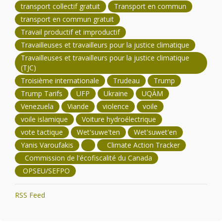
transport collectif gratuit
Transport en commun
transport en commun gratuit
Travail productif et improductif
Travailleuses et travailleurs pour la justice climatique
Travailleuses et travailleurs pour la justice climatique
(TJC)
Troisième internationale
Trudeau
Trump
Trump Tarifs
UFP
Ukraine
UQÀM
Venezuela
Viande
violence
voile
voile islamique
Voiture hydroélectrique
vote tactique
Wet'suwe'ten
Wet'suwet'en
Yanis Varoufakis
Climate Action Tracker
Commission de l'écofiscalité du Canada
OPSEU/SEFPO
RSS Feed