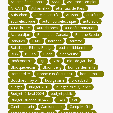
Assemblée nationale
ASSÉ
assurance-emploi
ATCATF
Atikamekw
attentats de Paris
Aufstehen
Aurélie Lanctôt
Aussant
austérité
auto électrique
auto hydroélectrique
auto solo
Autochtone
Autochtones
autodétermination
Azerbaïdjan
Banque du Canada
Banque Scotia
Banques
BAPE
barbarie
Barrette
Bataille de Billings Bridge
batterie lithium-ion
BDS
BECCS
Biden
biodiversité
Bioéconomie
BJP
Bloc
Bloc de gauche
Bloc québécois
Bloomberg
bombardements
Bombardier
Bonheur intérieur brut
bonus-malus
Bouchard-Taylor
bourgeoisie
Broadback
budget
budget 2019
budget 2021 Québec
Budget fédéral 2024
budget public
Budget Québec 2024-25
CAD
Cali
Camille-Laurin
Camionneurs
Camp McGill