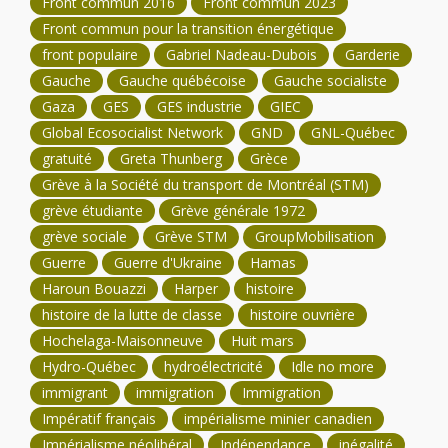
Front commun 2016
Front commun 2023
Front commun pour la transition énergétique
front populaire
Gabriel Nadeau-Dubois
Garderie
Gauche
Gauche québécoise
Gauche socialiste
Gaza
GES
GES industrie
GIEC
Global Ecosocialist Network
GND
GNL-Québec
gratuité
Greta Thunberg
Grèce
Grève à la Société du transport de Montréal (STM)
grève étudiante
Grève générale 1972
grève sociale
Grève STM
GroupMobilisation
Guerre
Guerre d'Ukraine
Hamas
Haroun Bouazzi
Harper
histoire
histoire de la lutte de classe
histoire ouvrière
Hochelaga-Maisonneuve
Huit mars
Hydro-Québec
hydroélectricité
Idle no more
immigrant
immigration
Immigration
Impératif français
impérialisme minier canadien
Impérialisme néolibéral
Indépendance
inégalité