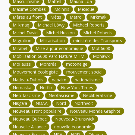
Masculinisme
Mattell
Mauna Loa
Maxime Combes
McInnis
Mexique
Mères au front
Métis
Métro
Mi'kmak
Mi'kmaq
Michael Löwy
Michael Roberts
Michel David
Michel Husson
Michel Roberts
Migration
Militarisation
ministère des Transports
Mirabel
Mise à jour économique
Mob6600
Mobilisation 6600 Parc-Nature MHM
Mohawk
Moi aussi
Montréal
motoneige
Mouvement écologiste
mouvement social
Nadeau-Dubois
napalm
nationalisme
Nemaska
Netflix
New York Times
Néo-fascisme
Néofascisme
Néolibéralisme
Nisga'a
NOAA
Nord
Northvolt
Nouveau Front populaire
Nouveau Monde Graphite
Nouveau Québec
Nouveau-Brunswick
Nouvelle Alliance
nouvelle économie
Nouvelle-Écosse
NPA
NPD
Obama