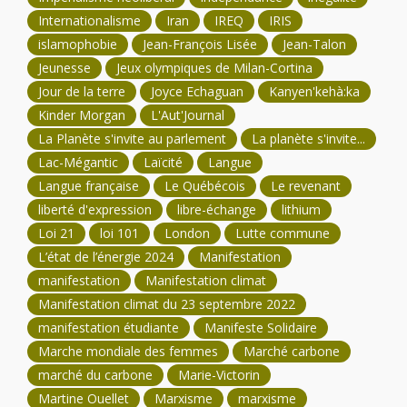
Internationalisme
Iran
IREQ
IRIS
islamophobie
Jean-François Lisée
Jean-Talon
Jeunesse
Jeux olympiques de Milan-Cortina
Jour de la terre
Joyce Echaguan
Kanyen'kehà:ka
Kinder Morgan
L'Aut'Journal
La Planète s'invite au parlement
La planète s'invite...
Lac-Mégantic
Laïcité
Langue
Langue française
Le Québécois
Le revenant
liberté d'expression
libre-échange
lithium
Loi 21
loi 101
London
Lutte commune
L’état de l’énergie 2024
Manifestation
manifestation
Manifestation climat
Manifestation climat du 23 septembre 2022
manifestation étudiante
Manifeste Solidaire
Marche mondiale des femmes
Marché carbone
marché du carbone
Marie-Victorin
Martine Ouellet
Marxisme
marxisme