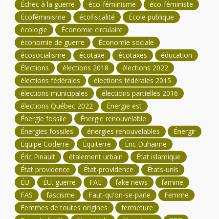
Échec à la guerre
éco-féminisme
éco-féministe
Écoféminisme
écofiscalité
École publique
écologie
Économie circulaire
économie de guerre
Économie sociale
écosocialisme
écotaxe
écotaxes
éducation
Élections
élections 2018
élections 2022
élections fédérales
élections fédérales 2015
élections municipales
élections partielles 2016
élections Québec 2022
Énergie est
Énergie fossile
Énergie renouvelable
Énergies fossiles
énergies renouvelables
Énergir
Équipe Coderre
Équiterre
Éric Duhaime
Éric Pinault
étalement urbain
État islamique
État providence
État-providence
États-unis
ÉU
ÉU. guerre
FAE
fake news
famine
FAS
fascisme
Faut-qu'on-se-parle
Femme
Femmes de toutes origines
fermeture