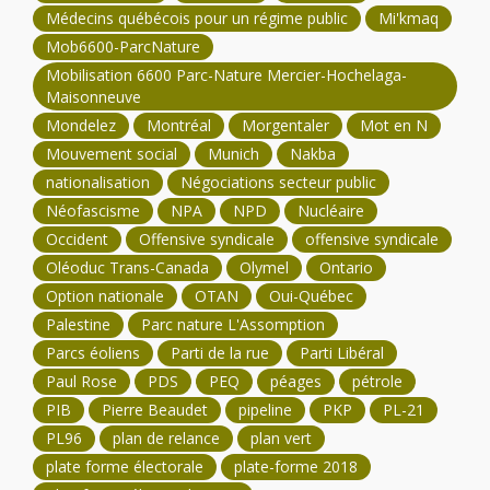
Médecins québécois pour un régime public
Mi'kmaq
Mob6600-ParcNature
Mobilisation 6600 Parc-Nature Mercier-Hochelaga-
Maisonneuve
Mondelez
Montréal
Morgentaler
Mot en N
Mouvement social
Munich
Nakba
nationalisation
Négociations secteur public
Néofascisme
NPA
NPD
Nucléaire
Occident
Offensive syndicale
offensive syndicale
Oléoduc Trans-Canada
Olymel
Ontario
Option nationale
OTAN
Oui-Québec
Palestine
Parc nature L'Assomption
Parcs éoliens
Parti de la rue
Parti Libéral
Paul Rose
PDS
PEQ
péages
pétrole
PIB
Pierre Beaudet
pipeline
PKP
PL-21
PL96
plan de relance
plan vert
plate forme électorale
plate-forme 2018