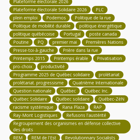
Plateforme électorale 2026
Plateforme électorale Solidaire 2026
PLC
plein emploi
Podemos
Politique de la rue
Politique de mobilité durable
politique énergétique
politique québécoise
Portugal
poste canada
Poutine
PQ
premier mai
Premières Nations
Presse-toi-à-gauche
Prière dans la rue
Printemps 2015
Printemps érable
Privatisation
pro-choix
productivité
Programme 2025 de Québec solidaire
prolétariat
prolétariat. progressisme
Quatrième Internationale
Question nationale
Québec
Québec Inc.
Québec Solidaire
Québec solidaire
Québec-ZéN
racisme systémique
Rana Plaza
RAP
Ray-Mont Logistiques
Refusons l'austérité
Regroupement des organismes en défense collective
des droits
REM
REM de l'Est
Revolutionnary Socialists