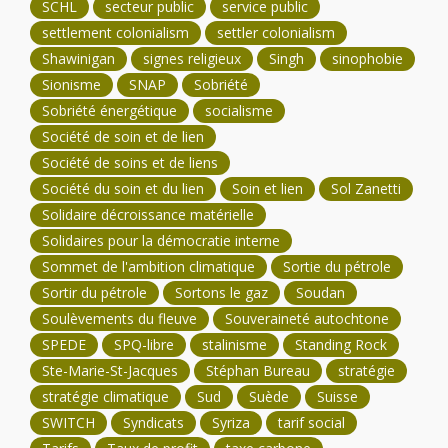
SCHL
secteur public
service public
settlement colonialism
settler colonialism
Shawinigan
signes religieux
Singh
sinophobie
Sionisme
SNAP
Sobriété
Sobriété énergétique
socialisme
Société de soin et de lien
Société de soins et de liens
Société du soin et du lien
Soin et lien
Sol Zanetti
Solidaire décroissance matérielle
Solidaires pour la démocratie interne
Sommet de l'ambition climatique
Sortie du pétrole
Sortir du pétrole
Sortons le gaz
Soudan
Soulèvements du fleuve
Souveraineté autochtone
SPEDE
SPQ-libre
stalinisme
Standing Rock
Ste-Marie-St-Jacques
Stéphan Bureau
stratégie
stratégie climatique
Sud
Suède
Suisse
SWITCH
Syndicats
Syriza
tarif social