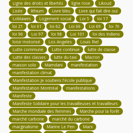
Ligne des droits et libertés
ligne rose
Likoud
Lisée
lithium
Livre bleu
Livre qui fait dire oui
Loblawes
Logement social
Loi 5
loi 17
loi 21
loi 61
loi 62
Loi 66
Loi 69
loi 70
loi 96
Loi 97
loi 98
Loi 101
loi des Indiens
loisir motorisé
Los Angeles
Louis Riel
Lutte commune
Lutte continue
lutte de classe
Lutte des classes
lutte du taxi
Macron
maison solo
Mamdani
manifestation
manifestation climat
Manifestation Je soutiens l'école publique
Manifestation Montréal
manifestations
Manifeste
Manifeste Solidaire pour les travailleuses et travailleurs
Marche mondiale des femmes
Marche pour la forêt
marché carbone
marché du carbone
marginalisme
Marine Le Pen
Marx