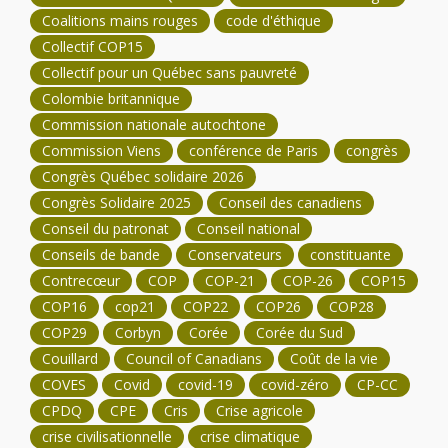
Coalitions mains rouges
code d'éthique
Collectif COP15
Collectif pour un Québec sans pauvreté
Colombie britannique
Commission nationale autochtone
Commission Viens
conférence de Paris
congrès
Congrès Québec solidaire 2026
Congrès Solidaire 2025
Conseil des canadiens
Conseil du patronat
Conseil national
Conseils de bande
Conservateurs
constituante
Contrecœur
COP
COP-21
COP-26
COP15
COP16
cop21
COP22
COP26
COP28
COP29
Corbyn
Corée
Corée du Sud
Couillard
Council of Canadians
Coût de la vie
COVES
Covid
covid-19
covid-zéro
CP-CC
CPDQ
CPE
Cris
Crise agricole
crise civilisationnelle
crise climatique