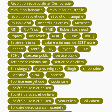
Révolution écosocialiste. Démocratie
révolution française
révolution industrielle
révolution soviétique
révolution tranquille
Rhuba Gazal
Richard Desjardins
Ricochet
RIN
Rio Tinto
RMÉ
Robert Lochhead
Rojava
Roosevelt
RQIC
Russie
RVHQ
Salaire minimum
salaire minimum de 15$ l'heure
Sanders
santé
SAQ
Sayona
SCFP
SCHL
secteur public
service public
settlement colonialism
settler colonialism
Shawinigan
signes religieux
Singh
sinophobie
Sionisme
SNAP
Sobriété
Sobriété énergétique
socialisme
Société de soin et de lien
Société de soins et de liens
Société du soin et du lien
Soin et lien
Sol Zanetti
Solidaire décroissance matérielle