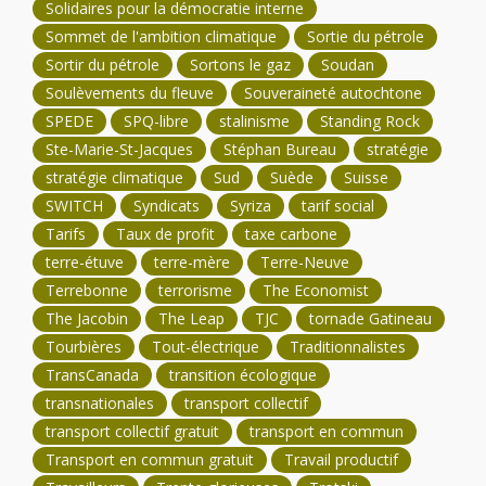
Solidaires pour la démocratie interne
Sommet de l'ambition climatique
Sortie du pétrole
Sortir du pétrole
Sortons le gaz
Soudan
Soulèvements du fleuve
Souveraineté autochtone
SPEDE
SPQ-libre
stalinisme
Standing Rock
Ste-Marie-St-Jacques
Stéphan Bureau
stratégie
stratégie climatique
Sud
Suède
Suisse
SWITCH
Syndicats
Syriza
tarif social
Tarifs
Taux de profit
taxe carbone
terre-étuve
terre-mère
Terre-Neuve
Terrebonne
terrorisme
The Economist
The Jacobin
The Leap
TJC
tornade Gatineau
Tourbières
Tout-électrique
Traditionnalistes
TransCanada
transition écologique
transnationales
transport collectif
transport collectif gratuit
transport en commun
Transport en commun gratuit
Travail productif