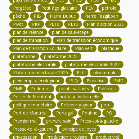
Pergélisol
Petit âge glaciaire
PEV
pétrole
pêche
PIB
Pierre Dubuc
Pierre Fitzgibbon
Pivot
PKP
PL10
PL15
Plan d'action 2035
plan de relance
plan de sauvetage
plan de transition
Plan de transition économique
Plan de transition Solidaire
Plan vert
plastique
plateforme
plateforme 2022
plateforme électorale
plateforme électorale 2022
Plateforme électorale 2026
PLC
plein emploi
plein emploi écologique
PLQ
Pluricrise
PMD
PME
Podemos
points saillants
Polémos
Police de Montréal
politique industrielle
politique monétaire
Pollueur-payeur
porc
Port de Montréal
Portugal
Poutine
PQ
Premier mai
prendre soin
Press-toi-à-gauche
Presse-toi-à-gauche
principe de Joyce
privatisation
Production circulaire
productivité