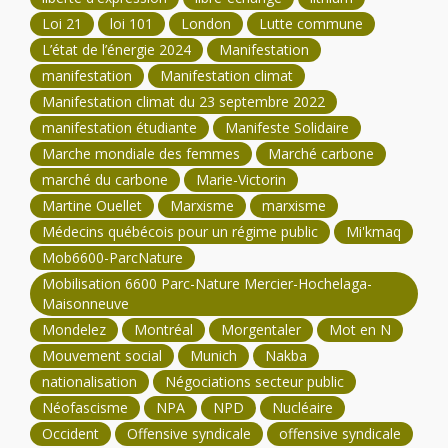
Loi 21
loi 101
London
Lutte commune
L’état de l’énergie 2024
Manifestation
manifestation
Manifestation climat
Manifestation climat du 23 septembre 2022
manifestation étudiante
Manifeste Solidaire
Marche mondiale des femmes
Marché carbone
marché du carbone
Marie-Victorin
Martine Ouellet
Marxisme
marxisme
Médecins québécois pour un régime public
Mi'kmaq
Mob6600-ParcNature
Mobilisation 6600 Parc-Nature Mercier-Hochelaga-
Maisonneuve
Mondelez
Montréal
Morgentaler
Mot en N
Mouvement social
Munich
Nakba
nationalisation
Négociations secteur public
Néofascisme
NPA
NPD
Nucléaire
Occident
Offensive syndicale
offensive syndicale