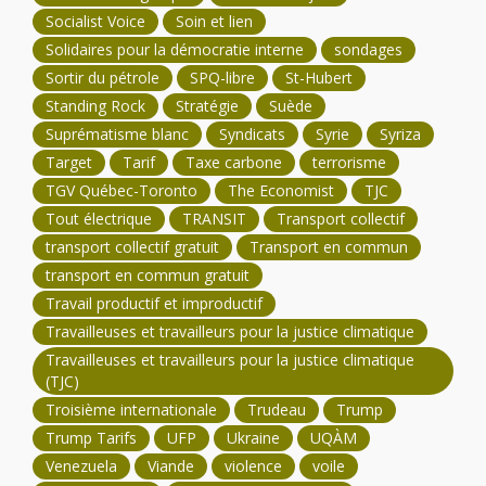
Socialist Voice
Soin et lien
Solidaires pour la démocratie interne
sondages
Sortir du pétrole
SPQ-libre
St-Hubert
Standing Rock
Stratégie
Suède
Suprématisme blanc
Syndicats
Syrie
Syriza
Target
Tarif
Taxe carbone
terrorisme
TGV Québec-Toronto
The Economist
TJC
Tout électrique
TRANSIT
Transport collectif
transport collectif gratuit
Transport en commun
transport en commun gratuit
Travail productif et improductif
Travailleuses et travailleurs pour la justice climatique
Travailleuses et travailleurs pour la justice climatique
(TJC)
Troisième internationale
Trudeau
Trump
Trump Tarifs
UFP
Ukraine
UQÀM
Venezuela
Viande
violence
voile