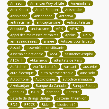
Amazon
American Way of Life
Amérindiens
Amir Khadir
André Frappier
Anishinabe
Anishinabé
Anishnabee
Antarsya
anti-racisme
anticapitalisme
Anticapitalistas
Antiquité
antiracisme
APN
APNQL
Appel des mairesses et maires
Aprilus
APTS
armes nucléaires
armée
Artistes pour la paix
Assad
assemblée constituante
Assemblée nationale
ASSÉ
assurance-emploi
ATCATF
Atikamekw
attentats de Paris
Aufstehen
Aurélie Lanctôt
Aussant
austérité
auto électrique
auto hydroélectrique
auto solo
Autochtone
Autochtones
autodétermination
Azerbaïdjan
Banque du Canada
Banque Scotia
Banques
BAPE
barbarie
Barrette
Bataille de Billings Bridge
batterie lithium-ion
BDS
BECCS
Biden
biodiversité