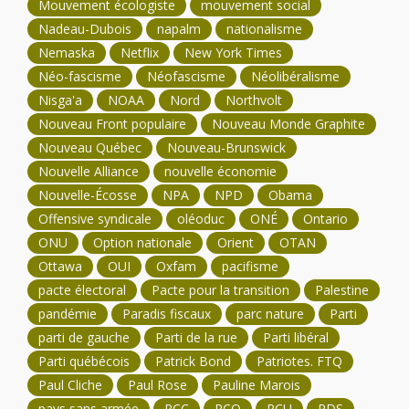
Mouvement écologiste
mouvement social
Nadeau-Dubois
napalm
nationalisme
Nemaska
Netflix
New York Times
Néo-fascisme
Néofascisme
Néolibéralisme
Nisga'a
NOAA
Nord
Northvolt
Nouveau Front populaire
Nouveau Monde Graphite
Nouveau Québec
Nouveau-Brunswick
Nouvelle Alliance
nouvelle économie
Nouvelle-Écosse
NPA
NPD
Obama
Offensive syndicale
oléoduc
ONÉ
Ontario
ONU
Option nationale
Orient
OTAN
Ottawa
OUI
Oxfam
pacifisme
pacte électoral
Pacte pour la transition
Palestine
pandémie
Paradis fiscaux
parc nature
Parti
parti de gauche
Parti de la rue
Parti libéral
Parti québécois
Patrick Bond
Patriotes. FTQ
Paul Cliche
Paul Rose
Pauline Marois
pays sans armée
PCC
PCQ
PCU
PDS