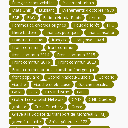
Énergies renouvelables
étalement urbain
États-Unis
Étudiant
Événements d'octobre 1970
FAE
FAO
Fatima Houda-Pepin
femme
Femmes de diverses origines
Feux de forêt
FFQ
filière batterie
finances publiques
financiarisation
Francine Pelletier
français
Françoise David
Front commun
front commun
front commun 2014
Front commun 2015
Front commun 2016
Front commun 2023
Front commun pour la transition énergétique
front populaire
Gabriel Nadeau-Dubois
Garderie
Gauche
Gauche québécoise
Gauche socialiste
Gaza
GES
GES industrie
GIEC
Global Ecosocialist Network
GND
GNL-Québec
gratuité
Greta Thunberg
Grèce
Grève à la Société du transport de Montréal (STM)
grève étudiante
Grève générale 1972