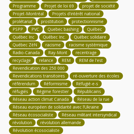
Programme
Projet de loi 69
projet de société
Projet-Montréal
Projets d'intérêt national
prolétariat
prostitution
protectionnisme
PSPP
PVC
Quebec bashing
Québec
Québec Inc
Québec Inc.
Québec solidaire
Québec ZéN
racisme
racisme systémique
Radio-Canada
Ray-Mont
recentrage
recyclage
relance
REM
REM de l'est
Revendication des 250 000
Revendications transitoires
ré-ouverture des écoles
référendum
Réformisme
Réfugié-e-s
réfugiés
Régime forestier
Républicains
Réseau action climat Canada
Réseau de la rue
Réseau européen de solidarité avec l’Ukraine
Réseau écosocialiste
Réseau militant intersyndical
révolution
révolution allemande
Révolution écosocialiste