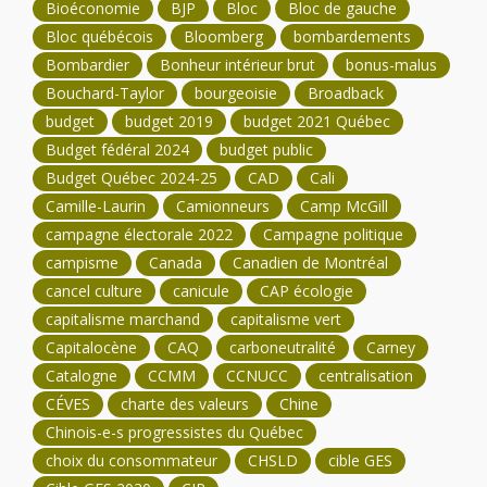
Bioéconomie
BJP
Bloc
Bloc de gauche
Bloc québécois
Bloomberg
bombardements
Bombardier
Bonheur intérieur brut
bonus-malus
Bouchard-Taylor
bourgeoisie
Broadback
budget
budget 2019
budget 2021 Québec
Budget fédéral 2024
budget public
Budget Québec 2024-25
CAD
Cali
Camille-Laurin
Camionneurs
Camp McGill
campagne électorale 2022
Campagne politique
campisme
Canada
Canadien de Montréal
cancel culture
canicule
CAP écologie
capitalisme marchand
capitalisme vert
Capitalocène
CAQ
carboneutralité
Carney
Catalogne
CCMM
CCNUCC
centralisation
CÉVES
charte des valeurs
Chine
Chinois-e-s progressistes du Québec
choix du consommateur
CHSLD
cible GES