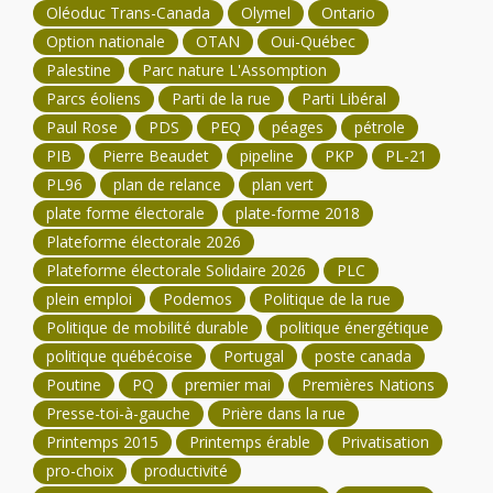
Oléoduc Trans-Canada
Olymel
Ontario
Option nationale
OTAN
Oui-Québec
Palestine
Parc nature L'Assomption
Parcs éoliens
Parti de la rue
Parti Libéral
Paul Rose
PDS
PEQ
péages
pétrole
PIB
Pierre Beaudet
pipeline
PKP
PL-21
PL96
plan de relance
plan vert
plate forme électorale
plate-forme 2018
Plateforme électorale 2026
Plateforme électorale Solidaire 2026
PLC
plein emploi
Podemos
Politique de la rue
Politique de mobilité durable
politique énergétique
politique québécoise
Portugal
poste canada
Poutine
PQ
premier mai
Premières Nations
Presse-toi-à-gauche
Prière dans la rue
Printemps 2015
Printemps érable
Privatisation
pro-choix
productivité