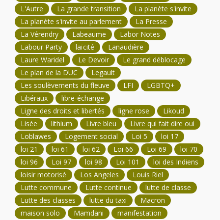
L'Autre
La grande transition
La planète s'invite
La planète s'invite au parlement
La Presse
La Vérendry
Labeaume
Labor Notes
Labour Party
laïcité
Lanaudière
Laure Waridel
Le Devoir
Le grand déblocage
Le plan de la DUC
Legault
Les soulèvements du fleuve
LFI
LGBTQ+
Libéraux
libre-échange
Ligne des droits et libertés
ligne rose
Likoud
Lisée
lithium
Livre bleu
Livre qui fait dire oui
Loblawes
Logement social
Loi 5
loi 17
loi 21
loi 61
loi 62
Loi 66
Loi 69
loi 70
loi 96
Loi 97
loi 98
Loi 101
loi des Indiens
loisir motorisé
Los Angeles
Louis Riel
Lutte commune
Lutte continue
lutte de classe
Lutte des classes
lutte du taxi
Macron
maison solo
Mamdani
manifestation