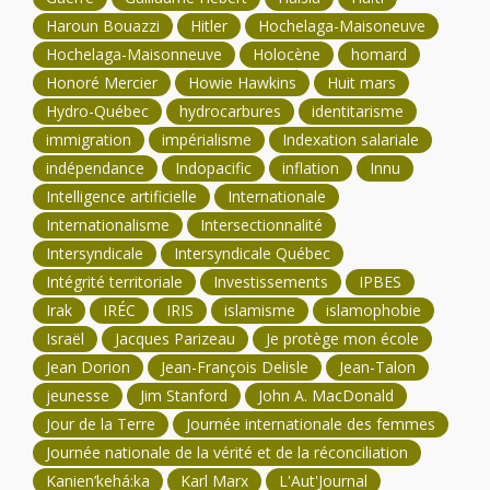
Haroun Bouazzi
Hitler
Hochelaga-Maisoneuve
Hochelaga-Maisonneuve
Holocène
homard
Honoré Mercier
Howie Hawkins
Huit mars
Hydro-Québec
hydrocarbures
identitarisme
immigration
impérialisme
Indexation salariale
indépendance
Indopacific
inflation
Innu
Intelligence artificielle
Internationale
Internationalisme
Intersectionnalité
Intersyndicale
Intersyndicale Québec
Intégrité territoriale
Investissements
IPBES
Irak
IRÉC
IRIS
islamisme
islamophobie
Israël
Jacques Parizeau
Je protège mon école
Jean Dorion
Jean-François Delisle
Jean-Talon
jeunesse
Jim Stanford
John A. MacDonald
Jour de la Terre
Journée internationale des femmes
Journée nationale de la vérité et de la réconciliation
Kanien’kehá:ka
Karl Marx
L'Aut'Journal