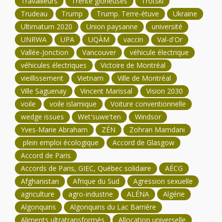
Travailleurs
Trente glorieuses
Trotski
Trudeau
Trump
Trump. Terre-étuve
Ukraine
Ultimatum 2020
Union paysanne
université
UNRWA
UPA
UQÀM
vaccin
Val-d'Or
Vallée-Jonction
Vancouver
véhicule électrique
véhicules électriques
Victoire de Montréal
vieillissement
Vietnam
Ville de Montréal
Ville Saguenay
Vincent Marissal
Vision 2030
voile
voile islamique
Voiture conventionnelle
wedge issues
Wet'suwe'ten
Windsor
Yves-Marie Abraham
ZÉN
Zohran Mamdani
plein emploi écologique
Accord de Glasgow
Accord de Paris
Accords de Paris, GIEC, Québec solidaire
AÉCG
Afghanistan
Afrique du Sud
Agression sexuelle
agriculture
agro-industrie
ALÉNA
Algérie
Algonquins
Algonquins du Lac Barrière
Aliments ultratransformés
Allocation universelle