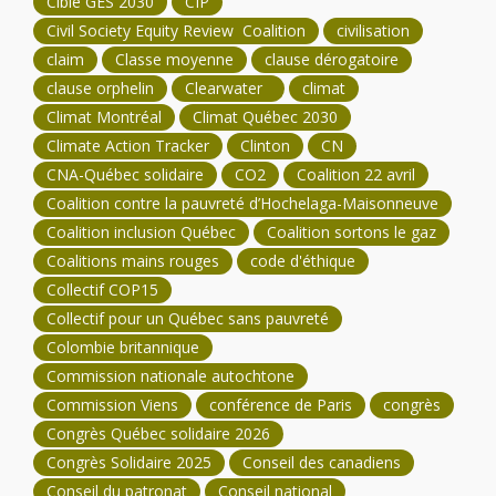
Cible GES 2030
CIP
Civil Society Equity Review Coalition
civilisation
claim
Classe moyenne
clause dérogatoire
clause orphelin
Clearwater
climat
Climat Montréal
Climat Québec 2030
Climate Action Tracker
Clinton
CN
CNA-Québec solidaire
CO2
Coalition 22 avril
Coalition contre la pauvreté d’Hochelaga-Maisonneuve
Coalition inclusion Québec
Coalition sortons le gaz
Coalitions mains rouges
code d'éthique
Collectif COP15
Collectif pour un Québec sans pauvreté
Colombie britannique
Commission nationale autochtone
Commission Viens
conférence de Paris
congrès
Congrès Québec solidaire 2026
Congrès Solidaire 2025
Conseil des canadiens
Conseil du patronat
Conseil national