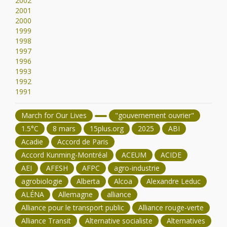
2002
2001
2000
1999
1998
1997
1996
1993
1992
1991
March for Our Lives
"gouvernement ouvrier"
1.5°C
8 mars
15plus.org
2025
ABI
Acadie
Accord de Paris
Accord Kunming-Montréal
ACEUM
ACIDE
AEI
AFESH
AFPC
agro-industrie
agrobiologie
Alberta
Alcoa
Alexandre Leduc
ALÉNA
Allemagne
alliance
Alliance pour le transport public
Alliance rouge-verte
Alliance Transit
Alternative socialiste
Alternatives