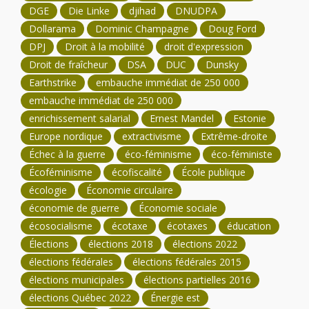
DGE
Die Linke
djihad
DNUDPA
Dollarama
Dominic Champagne
Doug Ford
DPJ
Droit à la mobilité
droit d'expression
Droit de fraîcheur
DSA
DUC
Dunsky
Earthstrike
embauche immédiat de 250 000
embauche immédiat de 250 000
enrichissement salarial
Ernest Mandel
Estonie
Europe nordique
extractivisme
Extrême-droite
Échec à la guerre
éco-féminisme
éco-féministe
Écoféminisme
écofiscalité
École publique
écologie
Économie circulaire
économie de guerre
Économie sociale
écosocialisme
écotaxe
écotaxes
éducation
Élections
élections 2018
élections 2022
élections fédérales
élections fédérales 2015
élections municipales
élections partielles 2016
élections Québec 2022
Énergie est