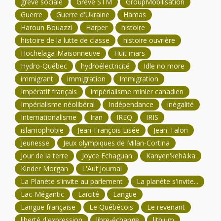
grève sociale
Grève STM
GroupMobilisation
Guerre
Guerre d'Ukraine
Hamas
Haroun Bouazzi
Harper
histoire
histoire de la lutte de classe
histoire ouvrière
Hochelaga-Maisonneuve
Huit mars
Hydro-Québec
hydroélectricité
Idle no more
immigrant
immigration
Immigration
Impératif français
impérialisme minier canadien
Impérialisme néolibéral
Indépendance
inégalité
Internationalisme
Iran
IREQ
IRIS
islamophobie
Jean-François Lisée
Jean-Talon
Jeunesse
Jeux olympiques de Milan-Cortina
Jour de la terre
Joyce Echaguan
Kanyen'kehà:ka
Kinder Morgan
L'Aut'Journal
La Planète s'invite au parlement
La planète s'invite...
Lac-Mégantic
Laïcité
Langue
Langue française
Le Québécois
Le revenant
liberté d'expression
libre-échange
lithium