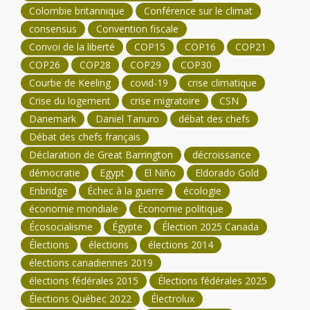
Colombie britannique
Conférence sur le climat
consensus
Convention fiscale
Convoi de la liberté
COP15
COP16
COP21
COP26
COP28
COP29
COP30
Courbe de Keeling
covid-19
crise climatique
Crise du logement
crise migratoire
CSN
Danemark
Daniel Tanuro
débat des chefs
Débat des chefs français
Déclaration de Great Barrington
décroissance
démocratie
Egypt
El Niño
Eldorado Gold
Enbridge
Échec à la guerre
écologie
économie mondiale
Économie politique
Écosocialisme
Égypte
Élection 2025 Canada
Élections
élections
élections 2014
élections canadiennes 2019
élections fédérales 2015
Élections fédérales 2025
Élections Québec 2022
Électrolux