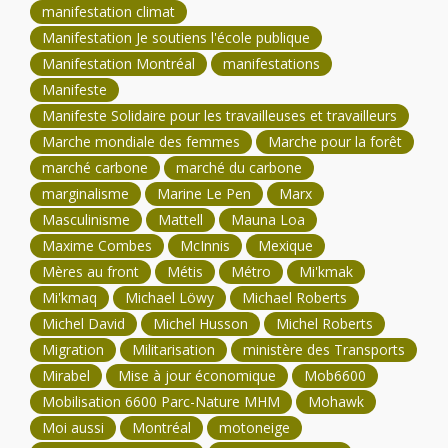
manifestation climat
Manifestation Je soutiens l'école publique
Manifestation Montréal
manifestations
Manifeste
Manifeste Solidaire pour les travailleuses et travailleurs
Marche mondiale des femmes
Marche pour la forêt
marché carbone
marché du carbone
marginalisme
Marine Le Pen
Marx
Masculinisme
Mattell
Mauna Loa
Maxime Combes
McInnis
Mexique
Mères au front
Métis
Métro
Mi'kmak
Mi'kmaq
Michael Löwy
Michael Roberts
Michel David
Michel Husson
Michel Roberts
Migration
Militarisation
ministère des Transports
Mirabel
Mise à jour économique
Mob6600
Mobilisation 6600 Parc-Nature MHM
Mohawk
Moi aussi
Montréal
motoneige