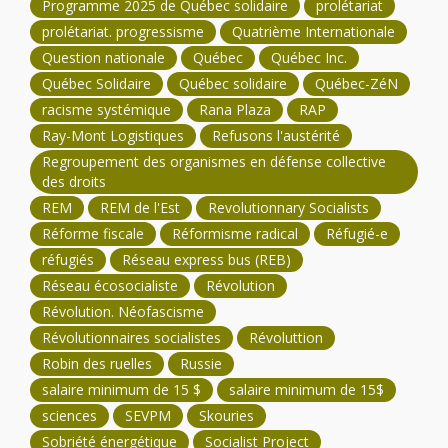
Programme 2025 de Québec solidaire
prolétariat
prolétariat. progressisme
Quatrième Internationale
Question nationale
Québec
Québec Inc.
Québec Solidaire
Québec solidaire
Québec-ZéN
racisme systémique
Rana Plaza
RAP
Ray-Mont Logistiques
Refusons l'austérité
Regroupement des organismes en défense collective
des droits
REM
REM de l'Est
Revolutionnary Socialists
Réforme fiscale
Réformisme radical
Réfugié-e
réfugiés
Réseau express bus (REB)
Réseau écosocialiste
Révolution
Révolution. Néofascisme
Révolutionnaires socialistes
Révoluttion
Robin des ruelles
Russie
salaire minimum de 15 $
salaire minimum de 15$
sciences
SEVPM
Skouries
Sobriété énergétique
Socialist Project