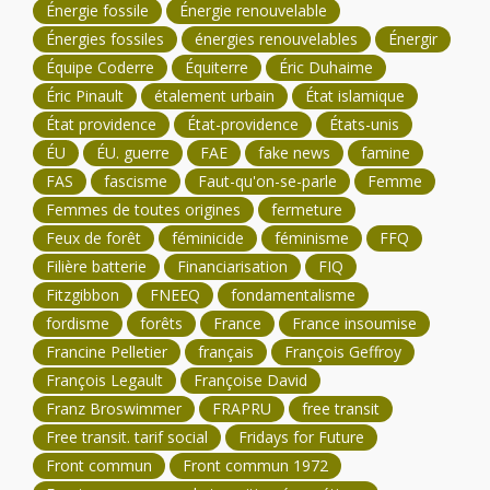
Énergie fossile
Énergie renouvelable
Énergies fossiles
énergies renouvelables
Énergir
Équipe Coderre
Équiterre
Éric Duhaime
Éric Pinault
étalement urbain
État islamique
État providence
État-providence
États-unis
ÉU
ÉU. guerre
FAE
fake news
famine
FAS
fascisme
Faut-qu'on-se-parle
Femme
Femmes de toutes origines
fermeture
Feux de forêt
féminicide
féminisme
FFQ
Filière batterie
Financiarisation
FIQ
Fitzgibbon
FNEEQ
fondamentalisme
fordisme
forêts
France
France insoumise
Francine Pelletier
français
François Geffroy
François Legault
Françoise David
Franz Broswimmer
FRAPRU
free transit
Free transit. tarif social
Fridays for Future
Front commun
Front commun 1972