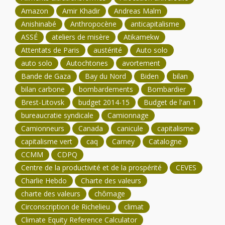
Amazon
Amir Khadir
Andreas Malm
Anishinabé
Anthropocène
anticapitalisme
ASSÉ
ateliers de misère
Atikamekw
Attentats de Paris
austérité
Auto solo
auto solo
Autochtones
avortement
Bande de Gaza
Bay du Nord
Biden
bilan
bilan carbone
bombardements
Bombardier
Brest-Litovsk
budget 2014-15
Budget de l'an 1
bureaucratie syndicale
Camionnage
Camionneurs
Canada
canicule
capitalisme
capitalisme vert
caq
Carney
Catalogne
CCMM
CDPQ
Centre de la productivité et de la prospérité
CEVES
Charlie Hebdo
Charte des valeurs
charte des valeurs
chômage
Circonscription de Richelieu
climat
Climate Equity Reference Calculator