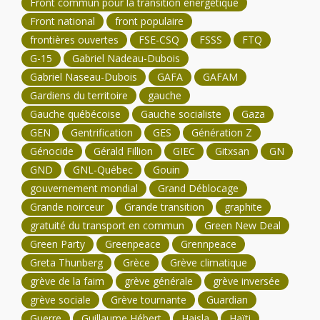
Front commun pour la transition énergétique
Front national
front populaire
frontières ouvertes
FSE-CSQ
FSSS
FTQ
G-15
Gabriel Nadeau-Dubois
Gabriel Naseau-Dubois
GAFA
GAFAM
Gardiens du territoire
gauche
Gauche québécoise
Gauche socialiste
Gaza
GEN
Gentrification
GES
Génération Z
Génocide
Gérald Fillion
GIEC
Gitxsan
GN
GND
GNL-Québec
Gouin
gouvernement mondial
Grand Déblocage
Grande noirceur
Grande transition
graphite
gratuité du transport en commun
Green New Deal
Green Party
Greenpeace
Grennpeace
Greta Thunberg
Grèce
Grève climatique
grève de la faim
grève générale
grève inversée
grève sociale
Grève tournante
Guardian
Guerre
Guillaume Hébert
Haisla
Haïti