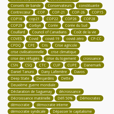
Conseils de bande
Conservateurs
constituante
Contrecœur
COP
COP-21
COP-26
COP15
COP16
cop21
COP22
COP26
COP28
COP29
Corbyn
Corée
Corée du Sud
Couillard
Council of Canadians
Coût de la vie
COVES
Covid
covid-19
covid-zéro
CP-CC
CPDQ
CPE
Cris
Crise agricole
crise civilisationnelle
crise climatique
crise des réfugiés
crise du logement
croissance
CSN
CSQ
CTC
CUP
CUPE
Danemark
Daniel Tanuro
Dany Laferrière
Davos
Deep State
Desjardins
Dette
Deuxième guerre mondiale
Déclaration de Saguenay
décroissance
Décroissance matérielle
Défi 50%
Démocrates
démocratie
démocratie interne
démocratie syndicale
Dépasser le capitalisme