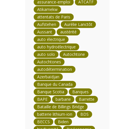
assurance-emploi
ATCATF
Atikamekw
attentats de Paris
Aufstehen
Aurélie Lanctôt
Aussant
austérité
auto électrique
auto hydroélectrique
auto solo
Autochtone
Autochtones
autodétermination
Azerbaïdjan
Banque du Canada
Banque Scotia
Banques
BAPE
barbarie
Barrette
Bataille de Billings Bridge
batterie lithium-ion
BDS
BECCS
Biden