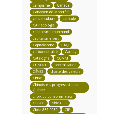
campisme
Canada
Canadien de Montréal
cancel culture
canicule
CAP écologie
capitalisme marchand
capitalisme vert
Capitalocène
CAQ
carboneutralité
Carney
Catalogne
CCMM
CCNUCC
centralisation
CÉVES
charte des valeurs
Chine
Chinois-e-s progressistes du
Québec
choix du consommateur
CHSLD
cible GES
Cible GES 2030
CIP