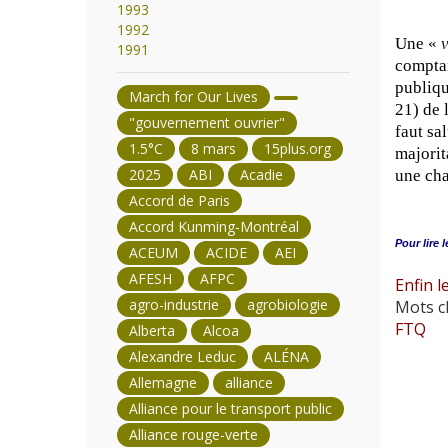
1993
1992
Une «
1991
comptan
publiqu
March for Our Lives
21) de 
"gouvernement ouvrier"
faut sa
1.5°C
8 mars
15plus.org
majorit
2025
ABI
Acadie
une cha
Accord de Paris
Accord Kunming-Montréal
Pour lire l
ACEUM
ACIDE
AEI
AFESH
AFPC
Enfin l
agro-industrie
agrobiologie
Mots cl
FTQ
Alberta
Alcoa
Alexandre Leduc
ALÉNA
Allemagne
alliance
Alliance pour le transport public
Alliance rouge-verte