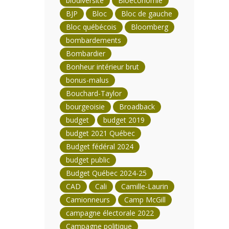
biodiversité
Bioéconomie
BJP
Bloc
Bloc de gauche
Bloc québécois
Bloomberg
bombardements
Bombardier
Bonheur intérieur brut
bonus-malus
Bouchard-Taylor
bourgeoisie
Broadback
budget
budget 2019
budget 2021 Québec
Budget fédéral 2024
budget public
Budget Québec 2024-25
CAD
Cali
Camille-Laurin
Camionneurs
Camp McGill
campagne électorale 2022
Campagne politique