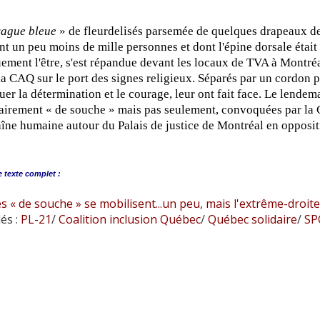
vague bleue
» de fleurdelisés parsemée de quelques drapeaux des
t un peu moins de mille personnes et dont l'épine dorsale était
ement l'être, s'est répandue devant les locaux de TVA à Montréa
la CAQ sur le port des signes religieux. Séparés par un cordon po
luer la détermination et le courage, leur ont fait face. Le lende
airement « de souche » mais pas seulement, convoquées par la 
îne humaine autour du Palais de justice de Montréal en opposi
e
texte complet :
es « de souche » se mobilisent...un peu, mais l'extrême-droite
és :
PL-21
/
Coalition inclusion Québec
/
Québec solidaire
/
SPQ