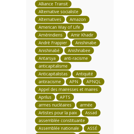
Alliance Transit
Alternative socialiste
Alternatives
Amazon
American Way of Life
Amérindiens
Amir Khadir
André Frappier
Anishinabe
Anishinabé
Anishnabee
Antarsya
anti-racisme
anticapitalisme
Anticapitalistas
Antiquité
antiracisme
APN
APNQL
Appel des mairesses et maires
Aprilus
APTS
armes nucléaires
armée
Artistes pour la paix
Assad
assemblée constituante
Assemblée nationale
ASSÉ