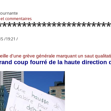
tournante
 et commentaires
***********************
5 /19:21 /
veille d'une grève générale marquant un saut qualitati
rand coup fourré de la haute directio