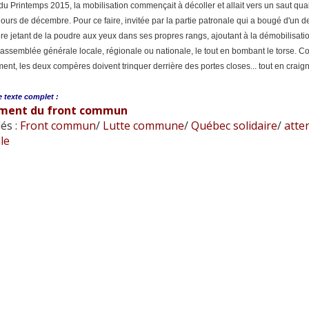
du Printemps 2015, la mobilisation commençait à décoller et allait vers un saut quali
ours de décembre. Pour ce faire, invitée par la partie patronale qui a bougé d'un de
ère jetant de la poudre aux yeux dans ses propres rangs, ajoutant à la démobilisatio
assemblée générale locale, régionale ou nationale, le tout en bombant le torse. Com
ent, les deux compères doivent trinquer derrière des portes closes... tout en craig
e
texte complet :
ement du front commun
és :
Front commun
/
Lutte commune
/
Québec solidaire
/
atten
le