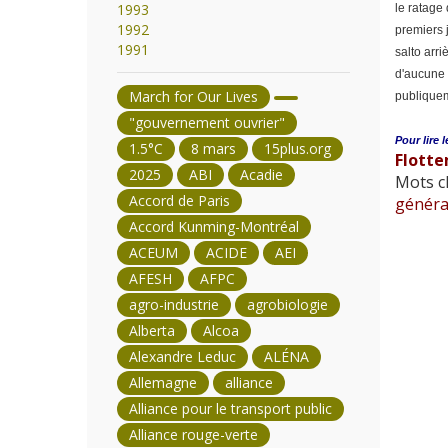
1993
le ratage 
1992
premiers j
1991
salto arri
d'aucune 
March for Our Lives
publiquem
"gouvernement ouvrier"
Pour lire l
1.5°C
8 mars
15plus.org
Flott
2025
ABI
Acadie
Mots cl
Accord de Paris
généra
Accord Kunming-Montréal
ACEUM
ACIDE
AEI
AFESH
AFPC
agro-industrie
agrobiologie
Alberta
Alcoa
Alexandre Leduc
ALÉNA
Allemagne
alliance
Alliance pour le transport public
Alliance rouge-verte