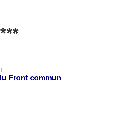
***
f
n du Front commun