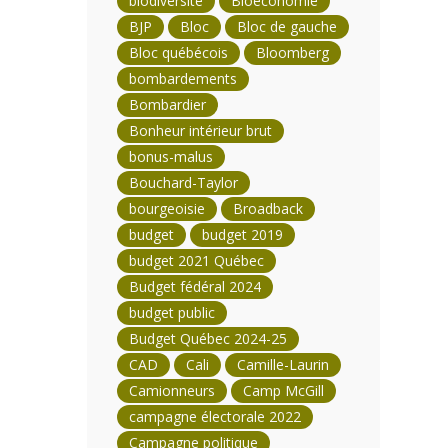
biodiversité
Bioéconomie
BJP
Bloc
Bloc de gauche
Bloc québécois
Bloomberg
bombardements
Bombardier
Bonheur intérieur brut
bonus-malus
Bouchard-Taylor
bourgeoisie
Broadback
budget
budget 2019
budget 2021 Québec
Budget fédéral 2024
budget public
Budget Québec 2024-25
CAD
Cali
Camille-Laurin
Camionneurs
Camp McGill
campagne électorale 2022
Campagne politique