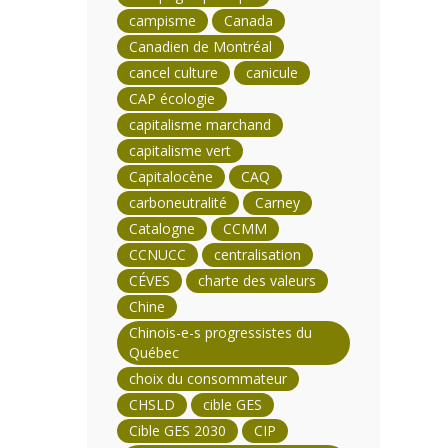
campisme
Canada
Canadien de Montréal
cancel culture
canicule
CAP écologie
capitalisme marchand
capitalisme vert
Capitalocène
CAQ
carboneutralité
Carney
Catalogne
CCMM
CCNUCC
centralisation
CÉVES
charte des valeurs
Chine
Chinois-e-s progressistes du
Québec
choix du consommateur
CHSLD
cible GES
Cible GES 2030
CIP