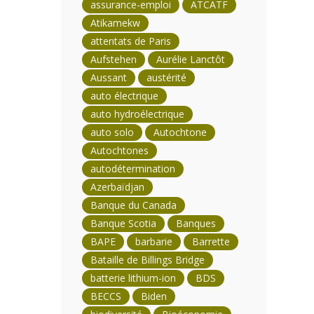
assurance-emploi
ATCATF
Atikamekw
attentats de Paris
Aufstehen
Aurélie Lanctôt
Aussant
austérité
auto électrique
auto hydroélectrique
auto solo
Autochtone
Autochtones
autodétermination
Azerbaïdjan
Banque du Canada
Banque Scotia
Banques
BAPE
barbarie
Barrette
Bataille de Billings Bridge
batterie lithium-ion
BDS
BECCS
Biden