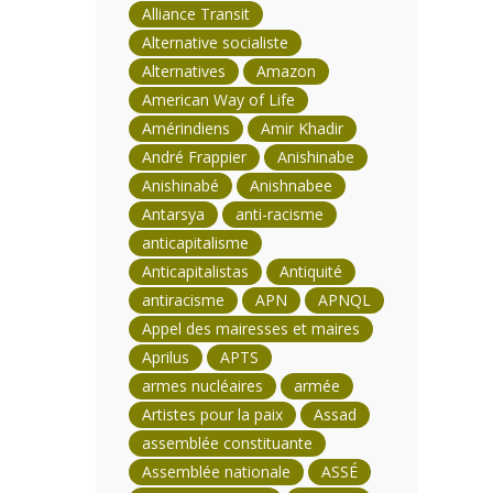
Alliance Transit
Alternative socialiste
Alternatives
Amazon
American Way of Life
Amérindiens
Amir Khadir
André Frappier
Anishinabe
Anishinabé
Anishnabee
Antarsya
anti-racisme
anticapitalisme
Anticapitalistas
Antiquité
antiracisme
APN
APNQL
Appel des mairesses et maires
Aprilus
APTS
armes nucléaires
armée
Artistes pour la paix
Assad
assemblée constituante
Assemblée nationale
ASSÉ