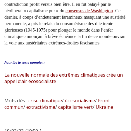
contradiction profit versus bien-être. Il en fut balayé par le
néolibéral « capitalisme pur » du
consensus de Washington
. Ce
dernier, à coups d’endettement faramineux masquant une austérité
permanente, a pris le relais du consumérisme des dite trente
glorieuses (1945-1975) pour plonger le monde dans l’enfer
climatique annonçant à brève échéance la fin de ce monde ouvrant
la voie aux austéritaires extrêmes-droites fascisantes.
Pour lire le
texte complet :
La nouvelle normale des extrêmes climatiques crée un
appel d’air écosocialiste
Mots clés :
crise climatique
/
écosocialisme
/
Front
commun
/
extractivisme
/
capitalisme vert
/
Ukraine
19/03/23 /19:50 /