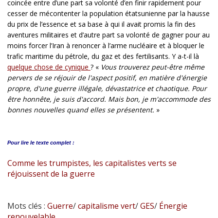
coincée entre d’une part sa volonté d’en finir rapidement pour
cesser de mécontenter la population étatsunienne par la hausse
du prix de l’essence et sa base à qui il avait promis la fin des
aventures militaires et d’autre part sa volonté de gagner pour au
moins forcer l’Iran à renoncer à l’arme nucléaire et à bloquer le
trafic maritime du pétrole, du gaz et des fertilisants. Y a-t-il là
quelque chose de cynique
? «
Vous trouverez peut-être même
pervers de se réjouir de l'aspect positif, en matière d'énergie
propre, d'une guerre illégale, dévastatrice et chaotique. Pour
être honnête, je suis d'accord. Mais bon, je m'accommode des
bonnes nouvelles quand elles se présentent.
»
Pour lire le
texte complet :
Comme les trumpistes, les capitalistes verts se
réjouissent de la guerre
Mots clés :
Guerre
/
capitalisme vert
/
GES
/
Énergie
renouvelable