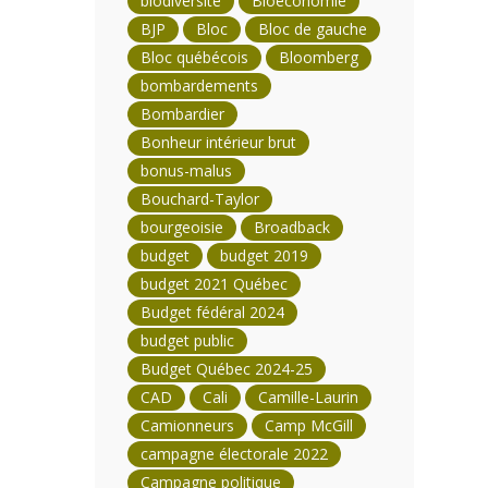
biodiversité
Bioéconomie
BJP
Bloc
Bloc de gauche
Bloc québécois
Bloomberg
bombardements
Bombardier
Bonheur intérieur brut
bonus-malus
Bouchard-Taylor
bourgeoisie
Broadback
budget
budget 2019
budget 2021 Québec
Budget fédéral 2024
budget public
Budget Québec 2024-25
CAD
Cali
Camille-Laurin
Camionneurs
Camp McGill
campagne électorale 2022
Campagne politique