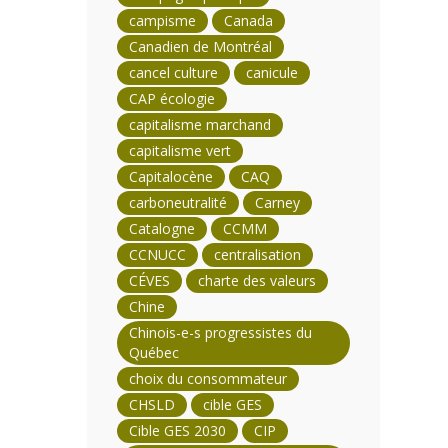
campisme
Canada
Canadien de Montréal
cancel culture
canicule
CAP écologie
capitalisme marchand
capitalisme vert
Capitalocène
CAQ
carboneutralité
Carney
Catalogne
CCMM
CCNUCC
centralisation
CÉVES
charte des valeurs
Chine
Chinois-e-s progressistes du
Québec
choix du consommateur
CHSLD
cible GES
Cible GES 2030
CIP