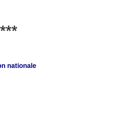
***
on nationale