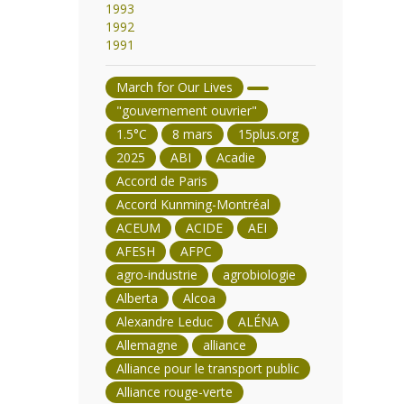
1993
1992
1991
March for Our Lives
"gouvernement ouvrier"
1.5°C
8 mars
15plus.org
2025
ABI
Acadie
Accord de Paris
Accord Kunming-Montréal
ACEUM
ACIDE
AEI
AFESH
AFPC
agro-industrie
agrobiologie
Alberta
Alcoa
Alexandre Leduc
ALÉNA
Allemagne
alliance
Alliance pour le transport public
Alliance rouge-verte