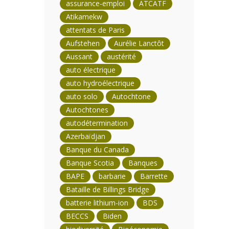
assurance-emploi
ATCATF
Atikamekw
attentats de Paris
Aufstehen
Aurélie Lanctôt
Aussant
austérité
auto électrique
auto hydroélectrique
auto solo
Autochtone
Autochtones
autodétermination
Azerbaïdjan
Banque du Canada
Banque Scotia
Banques
BAPE
barbarie
Barrette
Bataille de Billings Bridge
batterie lithium-ion
BDS
BECCS
Biden