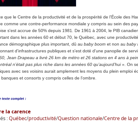
e que le Centre de la productivité et de la prospérité de l'École des
e comme une contre-performance mondiale y compris au sein des pays d
se s'est accrue de 50% depuis 1981. De 1961 à 2004, le PIB canadien par
rtant dans les années 60 et début 70, le Québec, avec une productivité
nce démographique plus important, dû au
baby boom
et non au
baby 
onnant d'infrastructures publiques et s'est doté d'une panoplie de ser
0, Jean Drapeau a livré 26 km de métro et 26 stations en 4 ans à peine
ontréal n’était pas plus riche dans les années 60 qu’aujourd’hui
». On se
ques avec ses voisins aurait amplement les moyens du plein emploi écol
 banques et consorts y compris celles de l'ombre.
e
texte complet :
̀re la carence
és :
Québec
/
productivité
/
Question nationale
/
Centre de la pr