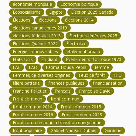
économie mondiale
Économie politique
Écosocialisme
Égypte
Élection 2025 Canada
Élections
élections
élections 2014
élections canadiennes 2019
élections fédérales 2015
Élections fédérales 2025
Élections Québec 2022
Électrolux
Énergies renouvelables
étalement urbain
États-Unis
Étudiant
Événements d'octobre 1970
FAE
FAO
Fatima Houda-Pepin
femme
Femmes de diverses origines
Feux de forêt
FFQ
filière batterie
finances publiques
financiarisation
Francine Pelletier
français
Françoise David
Front commun
front commun
front commun 2014
Front commun 2015
Front commun 2016
Front commun 2023
Front commun pour la transition énergétique
front populaire
Gabriel Nadeau-Dubois
Garderie