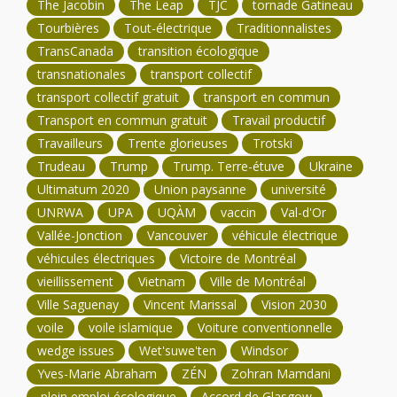
The Jacobin
The Leap
TJC
tornade Gatineau
Tourbières
Tout-électrique
Traditionnalistes
TransCanada
transition écologique
transnationales
transport collectif
transport collectif gratuit
transport en commun
Transport en commun gratuit
Travail productif
Travailleurs
Trente glorieuses
Trotski
Trudeau
Trump
Trump. Terre-étuve
Ukraine
Ultimatum 2020
Union paysanne
université
UNRWA
UPA
UQÀM
vaccin
Val-d'Or
Vallée-Jonction
Vancouver
véhicule électrique
véhicules électriques
Victoire de Montréal
vieillissement
Vietnam
Ville de Montréal
Ville Saguenay
Vincent Marissal
Vision 2030
voile
voile islamique
Voiture conventionnelle
wedge issues
Wet'suwe'ten
Windsor
Yves-Marie Abraham
ZÉN
Zohran Mamdani
plein emploi écologique
Accord de Glasgow