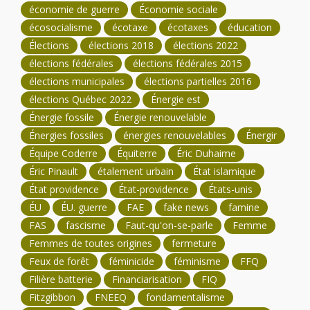
économie de guerre
Économie sociale
écosocialisme
écotaxe
écotaxes
éducation
Élections
élections 2018
élections 2022
élections fédérales
élections fédérales 2015
élections municipales
élections partielles 2016
élections Québec 2022
Énergie est
Énergie fossile
Énergie renouvelable
Énergies fossiles
énergies renouvelables
Énergir
Équipe Coderre
Équiterre
Éric Duhaime
Éric Pinault
étalement urbain
État islamique
État providence
État-providence
États-unis
ÉU
ÉU. guerre
FAE
fake news
famine
FAS
fascisme
Faut-qu'on-se-parle
Femme
Femmes de toutes origines
fermeture
Feux de forêt
féminicide
féminisme
FFQ
Filière batterie
Financiarisation
FIQ
Fitzgibbon
FNEEQ
fondamentalisme