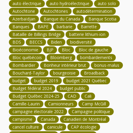
auto électrique
auto hydroélectrique
auto solo
Autochtone
Autochtones
autodétermination
Azerbaïdjan
Banque du Canada
Banque Scotia
Banques
BAPE
barbarie
Barrette
Bataille de Billings Bridge
batterie lithium-ion
BDS
BECCS
Biden
biodiversité
Bioéconomie
BJP
Bloc
Bloc de gauche
Bloc québécois
Bloomberg
bombardements
Bombardier
Bonheur intérieur brut
bonus-malus
Bouchard-Taylor
bourgeoisie
Broadback
budget
budget 2019
budget 2021 Québec
Budget fédéral 2024
budget public
Budget Québec 2024-25
CAD
Cali
Camille-Laurin
Camionneurs
Camp McGill
campagne électorale 2022
Campagne politique
campisme
Canada
Canadien de Montréal
cancel culture
canicule
CAP écologie