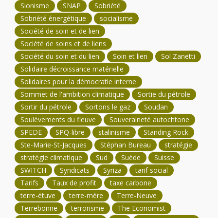
Sionisme
SNAP
Sobriété
Sobriété énergétique
socialisme
Société de soin et de lien
Société de soins et de liens
Société du soin et du lien
Soin et lien
Sol Zanetti
Solidaire décroissance matérielle
Solidaires pour la démocratie interne
Sommet de l'ambition climatique
Sortie du pétrole
Sortir du pétrole
Sortons le gaz
Soudan
Soulèvements du fleuve
Souveraineté autochtone
SPEDE
SPQ-libre
stalinisme
Standing Rock
Ste-Marie-St-Jacques
Stéphan Bureau
stratégie
stratégie climatique
Sud
Suède
Suisse
SWITCH
Syndicats
Syriza
tarif social
Tarifs
Taux de profit
taxe carbone
terre-étuve
terre-mère
Terre-Neuve
Terrebonne
terrorisme
The Economist