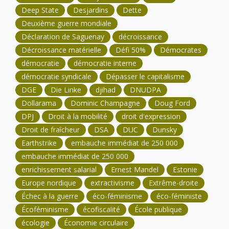
Deep State
Desjardins
Dette
Deuxième guerre mondiale
Déclaration de Saguenay
décroissance
Décroissance matérielle
Défi 50%
Démocrates
démocratie
démocratie interne
démocratie syndicale
Dépasser le capitalisme
DGE
Die Linke
djihad
DNUDPA
Dollarama
Dominic Champagne
Doug Ford
DPJ
Droit à la mobilité
droit d'expression
Droit de fraîcheur
DSA
DUC
Dunsky
Earthstrike
embauche immédiat de 250 000
embauche immédiat de 250 000
enrichissement salarial
Ernest Mandel
Estonie
Europe nordique
extractivisme
Extrême-droite
Échec à la guerre
éco-féminisme
éco-féministe
Écoféminisme
écofiscalité
École publique
écologie
Économie circulaire