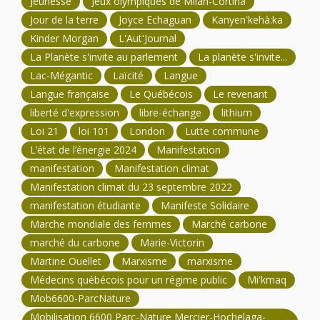
Jeunesse
Jeux olympiques de Milan-Cortina
Jour de la terre
Joyce Echaguan
Kanyen'kehà:ka
Kinder Morgan
L'Aut'Journal
La Planète s'invite au parlement
La planète s'invite...
Lac-Mégantic
Laïcité
Langue
Langue française
Le Québécois
Le revenant
liberté d'expression
libre-échange
lithium
Loi 21
loi 101
London
Lutte commune
L’état de l’énergie 2024
Manifestation
manifestation
Manifestation climat
Manifestation climat du 23 septembre 2022
manifestation étudiante
Manifeste Solidaire
Marche mondiale des femmes
Marché carbone
marché du carbone
Marie-Victorin
Martine Ouellet
Marxisme
marxisme
Médecins québécois pour un régime public
Mi'kmaq
Mob6600-ParcNature
Mobilisation 6600 Parc-Nature Mercier-Hochelaga-