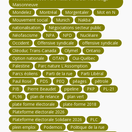
Maisonneuve
Mondelez
Montréal
Morgentaler
Mot en N
Mouvement social
Munich
Nakba
nationalisation
Négociations secteur public
Néofascisme
NPA
NPD
Nucléaire
Occident
Offensive syndicale
offensive syndicale
Oléoduc Trans-Canada
Olymel
Ontario
Option nationale
OTAN
Oui-Québec
Palestine
Parc nature L'Assomption
Parcs éoliens
Parti de la rue
Parti Libéral
Paul Rose
PDS
PEQ
péages
pétrole
PIB
Pierre Beaudet
pipeline
PKP
PL-21
PL96
plan de relance
plan vert
plate forme électorale
plate-forme 2018
Plateforme électorale 2026
Plateforme électorale Solidaire 2026
PLC
plein emploi
Podemos
Politique de la rue