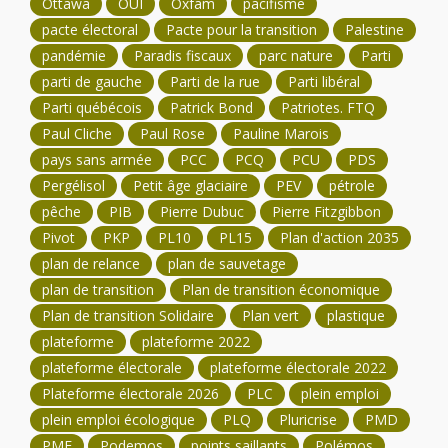
Ottawa
OUI
Oxfam
pacifisme
pacte électoral
Pacte pour la transition
Palestine
pandémie
Paradis fiscaux
parc nature
Parti
parti de gauche
Parti de la rue
Parti libéral
Parti québécois
Patrick Bond
Patriotes. FTQ
Paul Cliche
Paul Rose
Pauline Marois
pays sans armée
PCC
PCQ
PCU
PDS
Pergélisol
Petit âge glaciaire
PEV
pétrole
pêche
PIB
Pierre Dubuc
Pierre Fitzgibbon
Pivot
PKP
PL10
PL15
Plan d'action 2035
plan de relance
plan de sauvetage
plan de transition
Plan de transition économique
Plan de transition Solidaire
Plan vert
plastique
plateforme
plateforme 2022
plateforme électorale
plateforme électorale 2022
Plateforme électorale 2026
PLC
plein emploi
plein emploi écologique
PLQ
Pluricrise
PMD
PME
Podemos
points saillants
Polémos