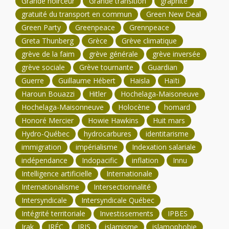
Grande noirceur
Grande transition
graphite
gratuité du transport en commun
Green New Deal
Green Party
Greenpeace
Grennpeace
Greta Thunberg
Grèce
Grève climatique
grève de la faim
grève générale
grève inversée
grève sociale
Grève tournante
Guardian
Guerre
Guillaume Hébert
Haisla
Haïti
Haroun Bouazzi
Hitler
Hochelaga-Maisoneuve
Hochelaga-Maisonneuve
Holocène
homard
Honoré Mercier
Howie Hawkins
Huit mars
Hydro-Québec
hydrocarbures
identitarisme
immigration
impérialisme
Indexation salariale
indépendance
Indopacific
inflation
Innu
Intelligence artificielle
Internationale
Internationalisme
Intersectionnalité
Intersyndicale
Intersyndicale Québec
Intégrité territoriale
Investissements
IPBES
Irak
IRÉC
IRIS
islamisme
islamophobie