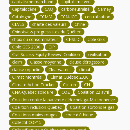
capitalisme marchand
capitalisme vert
Capitalocène
CAQ
carboneutralité
Carney
Catalogne
CCMM
CCNUCC
centralisation
CÉVES
charte des valeurs
Chine
Chinois-e-s progressistes du Québec
choix du consommateur
CHSLD
cible GES
Cible GES 2030
CIP
Civil Society Equity Review Coalition
civilisation
claim
Classe moyenne
clause dérogatoire
clause orphelin
Clearwater
climat
Climat Montréal
Climat Québec 2030
Climate Action Tracker
Clinton
CN
CNA-Québec solidaire
CO2
Coalition 22 avril
Coalition contre la pauvreté d’Hochelaga-Maisonneuve
Coalition inclusion Québec
Coalition sortons le gaz
Coalitions mains rouges
code d'éthique
Collectif COP15
Collectif pour un Québec sans pauvreté