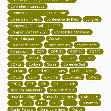
Colombie britannique
Commission nationale autochtone
Commission Viens
conférence de Paris
congrès
Congrès Québec solidaire 2026
Congrès Solidaire 2025
Conseil des canadiens
Conseil du patronat
Conseil national
Conseils de bande
Conservateurs
constituante
Contrecœur
COP
COP-21
COP-26
COP15
COP16
cop21
COP22
COP26
COP28
COP29
Corbyn
Corée
Corée du Sud
Couillard
Council of Canadians
Coût de la vie
COVES
Covid
covid-19
covid-zéro
CP-CC
CPDQ
CPE
Cris
Crise agricole
crise civilisationnelle
crise climatique
crise des réfugiés
crise du logement
croissance
CSN
CSQ
CTC
CUP
CUPE
Danemark
Daniel Tanuro
Dany Laferrière
Davos