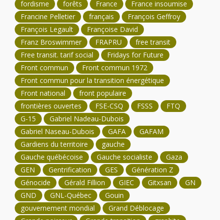
fordisme
forêts
France
France insoumise
Francine Pelletier
français
François Geffroy
François Legault
Françoise David
Franz Broswimmer
FRAPRU
free transit
Free transit. tarif social
Fridays for Future
Front commun
Front commun 1972
Front commun pour la transition énergétique
Front national
front populaire
frontières ouvertes
FSE-CSQ
FSSS
FTQ
G-15
Gabriel Nadeau-Dubois
Gabriel Naseau-Dubois
GAFA
GAFAM
Gardiens du territoire
gauche
Gauche québécoise
Gauche socialiste
Gaza
GEN
Gentrification
GES
Génération Z
Génocide
Gérald Fillion
GIEC
Gitxsan
GN
GND
GNL-Québec
Gouin
gouvernement mondial
Grand Déblocage