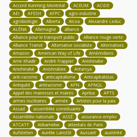
Accord Kunming-Montréal
ACEUM
ACIDE
AEI
AFESH
AFPC
agro-industrie
agrobiologie
Alberta
Alcoa
Alexandre Leduc
ALÉNA
Allemagne
alliance
Alliance pour le transport public
Alliance rouge-verte
Alliance Transit
Alternative socialiste
Alternatives
Amazon
American Way of Life
Amérindiens
Amir Khadir
André Frappier
Anishinabe
Anishinabé
Anishnabee
Antarsya
anti-racisme
anticapitalisme
Anticapitalistas
Antiquité
antiracisme
APN
APNQL
Appel des mairesses et maires
Aprilus
APTS
armes nucléaires
armée
Artistes pour la paix
Assad
assemblée constituante
Assemblée nationale
ASSÉ
assurance-emploi
ATCATF
Atikamekw
attentats de Paris
Aufstehen
Aurélie Lanctôt
Aussant
austérité