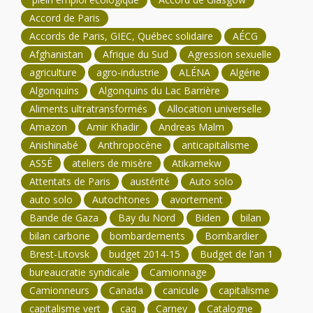
Accord de Paris
Accords de Paris, GIEC, Québec solidaire
AÉCG
Afghanistan
Afrique du Sud
Agression sexuelle
agriculture
agro-industrie
ALÉNA
Algérie
Algonquins
Algonquins du Lac Barrière
Aliments ultratransformés
Allocation universelle
Amazon
Amir Khadir
Andreas Malm
Anishinabé
Anthropocène
anticapitalisme
ASSÉ
ateliers de misère
Atikamekw
Attentats de Paris
austérité
Auto solo
auto solo
Autochtones
avortement
Bande de Gaza
Bay du Nord
Biden
bilan
bilan carbone
bombardements
Bombardier
Brest-Litovsk
budget 2014-15
Budget de l'an 1
bureaucratie syndicale
Camionnage
Camionneurs
Canada
canicule
capitalisme
capitalisme vert
caq
Carney
Catalogne