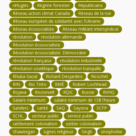
réfugiés
Régime forestier
Républicains
Réseau action climat Canada
Réseau de la rue
Réseau européen de solidarité avec l’Ukraine
Réseau écosocialiste
Réseau militant intersyndical
révolution
révolution allemande
Révolution écosocialiste
Révolution écosocialiste. Démocratie
révolution française
révolution industrielle
révolution soviétique
révolution tranquille
Rhuba Gazal
Richard Desjardins
Ricochet
RIN
Rio Tinto
RMÉ
Robert Lochhead
Rojava
Roosevelt
RQIC
Russie
RVHQ
Salaire minimum
salaire minimum de 15$ l'heure
Sanders
santé
SAQ
Sayona
SCFP
SCHL
secteur public
service public
settlement colonialism
settler colonialism
Shawinigan
signes religieux
Singh
sinophobie