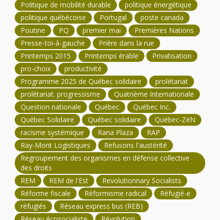
Politique de mobilité durable
politique énergétique
politique québécoise
Portugal
poste canada
Poutine
PQ
premier mai
Premières Nations
Presse-toi-à-gauche
Prière dans la rue
Printemps 2015
Printemps érable
Privatisation
pro-choix
productivité
Programme 2025 de Québec solidaire
prolétariat
prolétariat. progressisme
Quatrième Internationale
Question nationale
Québec
Québec Inc.
Québec Solidaire
Québec solidaire
Québec-ZéN
racisme systémique
Rana Plaza
RAP
Ray-Mont Logistiques
Refusons l'austérité
Regroupement des organismes en défense collective
des droits
REM
REM de l'Est
Revolutionnary Socialists
Réforme fiscale
Réformisme radical
Réfugié-e
réfugiés
Réseau express bus (REB)
Réseau écosocialiste
Révolution