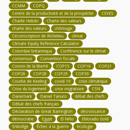
CCMM
CDPQ
Centre de la productivité et de la prospérité
CEVES
Charlie Hebdo
Charte des valeurs
charte des valeurs
chômage
Circonscription de Richelieu
climat
Climate Equity Reference Calculator
Colombie britannique
Conférence sur le climat
consensus
Convention fiscale
Convoi de la liberté
COP15
COP16
COP21
COP26
COP28
COP29
COP30
Courbe de Keeling
covid-19
crise climatique
Crise du logement
crise migratoire
CSN
Danemark
Daniel Tanuro
débat des chefs
Débat des chefs français
Déclaration de Great Barrington
décroissance
démocratie
Egypt
El Niño
Eldorado Gold
Enbridge
Échec à la guerre
écologie