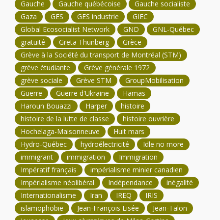
Gauche
Gauche québécoise
Gauche socialiste
Gaza
GES
GES industrie
GIEC
Global Ecosocialist Network
GND
GNL-Québec
gratuité
Greta Thunberg
Grèce
Grève à la Société du transport de Montréal (STM)
grève étudiante
Grève générale 1972
grève sociale
Grève STM
GroupMobilisation
Guerre
Guerre d'Ukraine
Hamas
Haroun Bouazzi
Harper
histoire
histoire de la lutte de classe
histoire ouvrière
Hochelaga-Maisonneuve
Huit mars
Hydro-Québec
hydroélectricité
Idle no more
immigrant
immigration
Immigration
Impératif français
impérialisme minier canadien
Impérialisme néolibéral
Indépendance
inégalité
Internationalisme
Iran
IREQ
IRIS
islamophobie
Jean-François Lisée
Jean-Talon