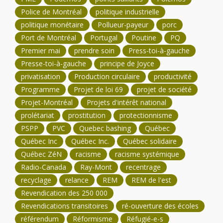
Police de Montréal
politique industrielle
politique monétaire
Pollueur-payeur
porc
Port de Montréal
Portugal
Poutine
PQ
Premier mai
prendre soin
Press-toi-à-gauche
Presse-toi-à-gauche
principe de Joyce
privatisation
Production circulaire
productivité
Programme
Projet de loi 69
projet de société
Projet-Montréal
Projets d'intérêt national
prolétariat
prostitution
protectionnisme
PSPP
PVC
Quebec bashing
Québec
Québec Inc
Québec Inc.
Québec solidaire
Québec ZéN
racisme
racisme systémique
Radio-Canada
Ray-Mont
recentrage
recyclage
relance
REM
REM de l'est
Revendication des 250 000
Revendications transitoires
ré-ouverture des écoles
référendum
Réformisme
Réfugié-e-s