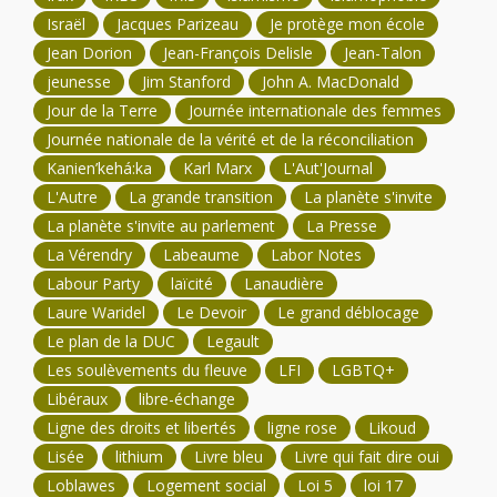
Israël
Jacques Parizeau
Je protège mon école
Jean Dorion
Jean-François Delisle
Jean-Talon
jeunesse
Jim Stanford
John A. MacDonald
Jour de la Terre
Journée internationale des femmes
Journée nationale de la vérité et de la réconciliation
Kanien’kehá:ka
Karl Marx
L'Aut'Journal
L'Autre
La grande transition
La planète s'invite
La planète s'invite au parlement
La Presse
La Vérendry
Labeaume
Labor Notes
Labour Party
laïcité
Lanaudière
Laure Waridel
Le Devoir
Le grand déblocage
Le plan de la DUC
Legault
Les soulèvements du fleuve
LFI
LGBTQ+
Libéraux
libre-échange
Ligne des droits et libertés
ligne rose
Likoud
Lisée
lithium
Livre bleu
Livre qui fait dire oui
Loblawes
Logement social
Loi 5
loi 17