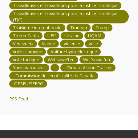
Travailleuses et travailleurs pour la justice climatique
Travailleuses et travailleurs pour la justice climatique
(TJC)
Troisième internationale
Trudeau
Trump
Trump Tarifs
UFP
Ukraine
UQÀM
Venezuela
Viande
violence
voile
voile islamique
Voiture hydroélectrique
vote tactique
Wet'suwe'ten
Wet'suwet'en
Yanis Varoufakis
Climate Action Tracker
Commission de l'écofiscalité du Canada
OPSEU/SEFPO
RSS Feed