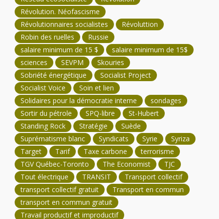
Révolution. Néofascisme
Révolutionnaires socialistes
Révoluttion
Robin des ruelles
Russie
salaire minimum de 15 $
salaire minimum de 15$
sciences
SEVPM
Skouries
Sobriété énergétique
Socialist Project
Socialist Voice
Soin et lien
Solidaires pour la démocratie interne
sondages
Sortir du pétrole
SPQ-libre
St-Hubert
Standing Rock
Stratégie
Suède
Suprématisme blanc
Syndicats
Syrie
Syriza
Target
Tarif
Taxe carbone
terrorisme
TGV Québec-Toronto
The Economist
TJC
Tout électrique
TRANSIT
Transport collectif
transport collectif gratuit
Transport en commun
transport en commun gratuit
Travail productif et improductif