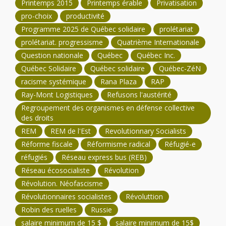
Printemps 2015
Printemps érable
Privatisation
pro-choix
productivité
Programme 2025 de Québec solidaire
prolétariat
prolétariat. progressisme
Quatrième Internationale
Question nationale
Québec
Québec Inc.
Québec Solidaire
Québec solidaire
Québec-ZéN
racisme systémique
Rana Plaza
RAP
Ray-Mont Logistiques
Refusons l'austérité
Regroupement des organismes en défense collective
des droits
REM
REM de l'Est
Revolutionnary Socialists
Réforme fiscale
Réformisme radical
Réfugié-e
réfugiés
Réseau express bus (REB)
Réseau écosocialiste
Révolution
Révolution. Néofascisme
Révolutionnaires socialistes
Révoluttion
Robin des ruelles
Russie
salaire minimum de 15 $
salaire minimum de 15$