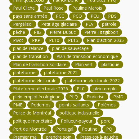
Paul Cliche
Paul Rose
Pauline Marois
pays sans armée
PCC
PCQ
PCU
PDS
Pergélisol
Petit âge glaciaire
PEV
pétrole
pêche
PIB
Pierre Dubuc
Pierre Fitzgibbon
Pivot
PKP
PL10
PL15
Plan d'action 2035
plan de relance
plan de sauvetage
plan de transition
Plan de transition économique
Plan de transition Solidaire
Plan vert
plastique
plateforme
plateforme 2022
plateforme électorale
plateforme électorale 2022
Plateforme électorale 2026
PLC
plein emploi
plein emploi écologique
PLQ
Pluricrise
PMD
PME
Podemos
points saillants
Polémos
Police de Montréal
politique industrielle
politique monétaire
Pollueur-payeur
porc
Port de Montréal
Portugal
Poutine
PQ
Premier mai
prendre soin
Press-toi-à-gauche