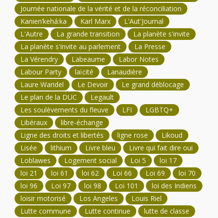
Journée nationale de la vérité et de la réconciliation
Kanien’kehá:ka
Karl Marx
L'Aut'Journal
L'Autre
La grande transition
La planète s'invite
La planète s'invite au parlement
La Presse
La Vérendry
Labeaume
Labor Notes
Labour Party
laïcité
Lanaudière
Laure Waridel
Le Devoir
Le grand déblocage
Le plan de la DUC
Legault
Les soulèvements du fleuve
LFI
LGBTQ+
Libéraux
libre-échange
Ligne des droits et libertés
ligne rose
Likoud
Lisée
lithium
Livre bleu
Livre qui fait dire oui
Loblawes
Logement social
Loi 5
loi 17
loi 21
loi 61
loi 62
Loi 66
Loi 69
loi 70
loi 96
Loi 97
loi 98
Loi 101
loi des Indiens
loisir motorisé
Los Angeles
Louis Riel
Lutte commune
Lutte continue
lutte de classe