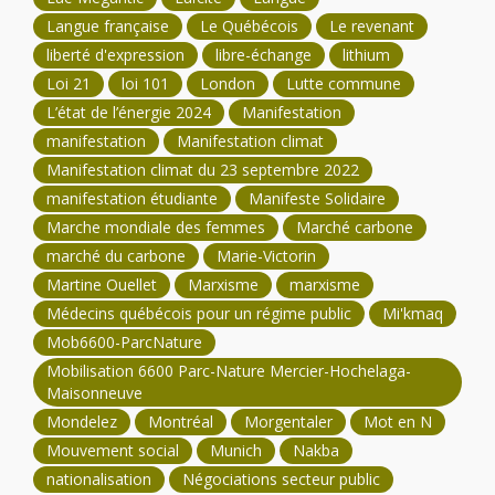
Langue française
Le Québécois
Le revenant
liberté d'expression
libre-échange
lithium
Loi 21
loi 101
London
Lutte commune
L’état de l’énergie 2024
Manifestation
manifestation
Manifestation climat
Manifestation climat du 23 septembre 2022
manifestation étudiante
Manifeste Solidaire
Marche mondiale des femmes
Marché carbone
marché du carbone
Marie-Victorin
Martine Ouellet
Marxisme
marxisme
Médecins québécois pour un régime public
Mi'kmaq
Mob6600-ParcNature
Mobilisation 6600 Parc-Nature Mercier-Hochelaga-
Maisonneuve
Mondelez
Montréal
Morgentaler
Mot en N
Mouvement social
Munich
Nakba
nationalisation
Négociations secteur public