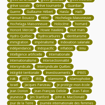
grève sociale
Grève tournante
Guardian
Guerre
Guillaume Hébert
Haisla
Haïti
Haroun Bouazzi
Hitler
Hochelaga-Maisoneuve
Hochelaga-Maisonneuve
Holocène
homard
Honoré Mercier
Howie Hawkins
Huit mars
Hydro-Québec
hydrocarbures
identitarisme
immigration
impérialisme
Indexation salariale
indépendance
Indopacific
inflation
Innu
Intelligence artificielle
Internationale
Internationalisme
Intersectionnalité
Intersyndicale
Intersyndicale Québec
Intégrité territoriale
Investissements
IPBES
Irak
IRÉC
IRIS
islamisme
islamophobie
Israël
Jacques Parizeau
Je protège mon école
Jean Dorion
Jean-François Delisle
Jean-Talon
jeunesse
Jim Stanford
John A. MacDonald
Jour de la Terre
Journée internationale des femmes