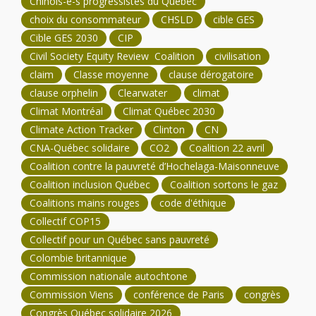
Chinois-e-s progressistes du Québec
choix du consommateur
CHSLD
cible GES
Cible GES 2030
CIP
Civil Society Equity Review Coalition
civilisation
claim
Classe moyenne
clause dérogatoire
clause orphelin
Clearwater
climat
Climat Montréal
Climat Québec 2030
Climate Action Tracker
Clinton
CN
CNA-Québec solidaire
CO2
Coalition 22 avril
Coalition contre la pauvreté d’Hochelaga-Maisonneuve
Coalition inclusion Québec
Coalition sortons le gaz
Coalitions mains rouges
code d'éthique
Collectif COP15
Collectif pour un Québec sans pauvreté
Colombie britannique
Commission nationale autochtone
Commission Viens
conférence de Paris
congrès
Congrès Québec solidaire 2026