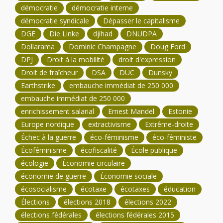
démocratie
démocratie interne
démocratie syndicale
Dépasser le capitalisme
DGE
Die Linke
djihad
DNUDPA
Dollarama
Dominic Champagne
Doug Ford
DPJ
Droit à la mobilité
droit d'expression
Droit de fraîcheur
DSA
DUC
Dunsky
Earthstrike
embauche immédiat de 250 000
embauche immédiat de 250 000
enrichissement salarial
Ernest Mandel
Estonie
Europe nordique
extractivisme
Extrême-droite
Échec à la guerre
éco-féminisme
éco-féministe
Écoféminisme
écofiscalité
École publique
écologie
Économie circulaire
économie de guerre
Économie sociale
écosocialisme
écotaxe
écotaxes
éducation
Élections
élections 2018
élections 2022
élections fédérales
élections fédérales 2015