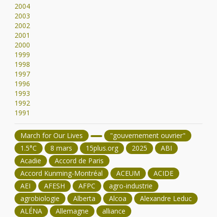
2004
2003
2002
2001
2000
1999
1998
1997
1996
1993
1992
1991
March for Our Lives
"gouvernement ouvrier"
1.5°C
8 mars
15plus.org
2025
ABI
Acadie
Accord de Paris
Accord Kunming-Montréal
ACEUM
ACIDE
AEI
AFESH
AFPC
agro-industrie
agrobiologie
Alberta
Alcoa
Alexandre Leduc
ALÉNA
Allemagne
alliance