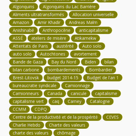
Algonquins
Algonquins du Lac Barrière
Aliments ultratransformés
Allocation universelle
Amazon
Amir Khadir
Andreas Malm
Anishinabé
Anthropocène
anticapitalisme
ASSÉ
ateliers de misère
Atikamekw
Attentats de Paris
austérité
Auto solo
auto solo
Autochtones
avortement
Bande de Gaza
Bay du Nord
Biden
bilan
bilan carbone
bombardements
Bombardier
Brest-Litovsk
budget 2014-15
Budget de l'an 1
bureaucratie syndicale
Camionnage
Camionneurs
Canada
canicule
capitalisme
capitalisme vert
caq
Carney
Catalogne
CCMM
CDPQ
Centre de la productivité et de la prospérité
CEVES
Charlie Hebdo
Charte des valeurs
charte des valeurs
chômage