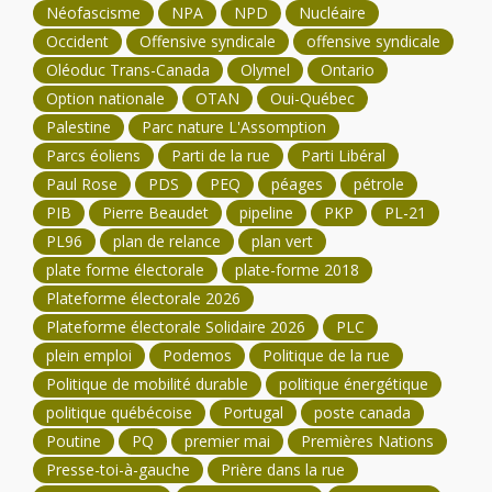
Néofascisme
NPA
NPD
Nucléaire
Occident
Offensive syndicale
offensive syndicale
Oléoduc Trans-Canada
Olymel
Ontario
Option nationale
OTAN
Oui-Québec
Palestine
Parc nature L'Assomption
Parcs éoliens
Parti de la rue
Parti Libéral
Paul Rose
PDS
PEQ
péages
pétrole
PIB
Pierre Beaudet
pipeline
PKP
PL-21
PL96
plan de relance
plan vert
plate forme électorale
plate-forme 2018
Plateforme électorale 2026
Plateforme électorale Solidaire 2026
PLC
plein emploi
Podemos
Politique de la rue
Politique de mobilité durable
politique énergétique
politique québécoise
Portugal
poste canada
Poutine
PQ
premier mai
Premières Nations
Presse-toi-à-gauche
Prière dans la rue