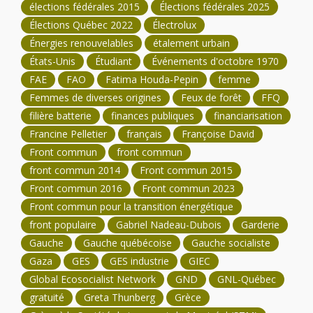
élections fédérales 2015
Élections fédérales 2025
Élections Québec 2022
Électrolux
Énergies renouvelables
étalement urbain
États-Unis
Étudiant
Événements d'octobre 1970
FAE
FAO
Fatima Houda-Pepin
femme
Femmes de diverses origines
Feux de forêt
FFQ
filière batterie
finances publiques
financiarisation
Francine Pelletier
français
Françoise David
Front commun
front commun
front commun 2014
Front commun 2015
Front commun 2016
Front commun 2023
Front commun pour la transition énergétique
front populaire
Gabriel Nadeau-Dubois
Garderie
Gauche
Gauche québécoise
Gauche socialiste
Gaza
GES
GES industrie
GIEC
Global Ecosocialist Network
GND
GNL-Québec
gratuité
Greta Thunberg
Grèce