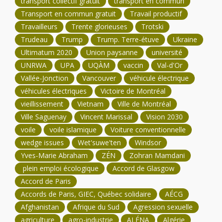
transport collectif gratuit
transport en commun
Transport en commun gratuit
Travail productif
Travailleurs
Trente glorieuses
Trotski
Trudeau
Trump
Trump. Terre-étuve
Ukraine
Ultimatum 2020
Union paysanne
université
UNRWA
UPA
UQÀM
vaccin
Val-d'Or
Vallée-Jonction
Vancouver
véhicule électrique
véhicules électriques
Victoire de Montréal
vieillissement
Vietnam
Ville de Montréal
Ville Saguenay
Vincent Marissal
Vision 2030
voile
voile islamique
Voiture conventionnelle
wedge issues
Wet'suwe'ten
Windsor
Yves-Marie Abraham
ZÉN
Zohran Mamdani
plein emploi écologique
Accord de Glasgow
Accord de Paris
Accords de Paris, GIEC, Québec solidaire
AÉCG
Afghanistan
Afrique du Sud
Agression sexuelle
agriculture
agro-industrie
ALÉNA
Algérie