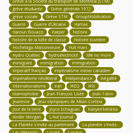
Grève à la Société du transport de Montréal (STM)
grève étudiante
Grève générale 1972
grève sociale
Grève STM
GroupMobilisation
Guerre
Guerre d'Ukraine
Hamas
Haroun Bouazzi
Harper
histoire
histoire de la lutte de classe
histoire ouvrière
Hochelaga-Maisonneuve
Huit mars
Hydro-Québec
hydroélectricité
Idle no more
immigrant
immigration
Immigration
Impératif français
impérialisme minier canadien
Impérialisme néolibéral
Indépendance
inégalité
Internationalisme
Iran
IREQ
IRIS
islamophobie
Jean-François Lisée
Jean-Talon
Jeunesse
Jeux olympiques de Milan-Cortina
Jour de la terre
Joyce Echaguan
Kanyen'kehà:ka
Kinder Morgan
L'Aut'Journal
La Planète s'invite au parlement
La planète s'invite...
Lac-Mégantic
Laïcité
Langue