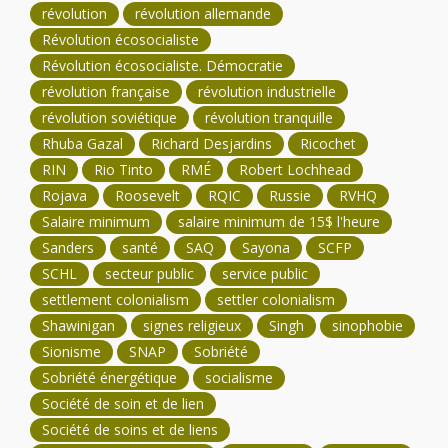
révolution
révolution allemande
Révolution écosocialiste
Révolution écosocialiste. Démocratie
révolution française
révolution industrielle
révolution soviétique
révolution tranquille
Rhuba Gazal
Richard Desjardins
Ricochet
RIN
Rio Tinto
RMÉ
Robert Lochhead
Rojava
Roosevelt
RQIC
Russie
RVHQ
Salaire minimum
salaire minimum de 15$ l'heure
Sanders
santé
SAQ
Sayona
SCFP
SCHL
secteur public
service public
settlement colonialism
settler colonialism
Shawinigan
signes religieux
Singh
sinophobie
Sionisme
SNAP
Sobriété
Sobriété énergétique
socialisme
Société de soin et de lien
Société de soins et de liens