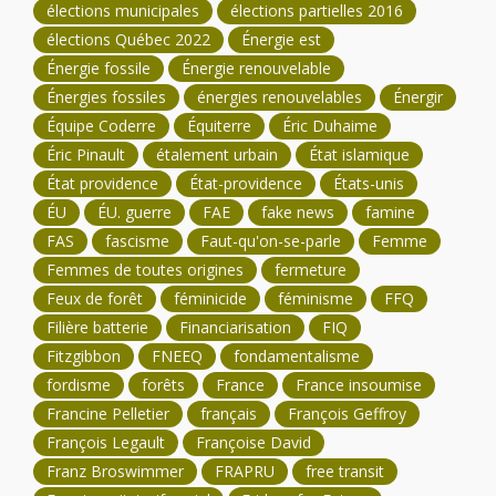
élections municipales
élections partielles 2016
élections Québec 2022
Énergie est
Énergie fossile
Énergie renouvelable
Énergies fossiles
énergies renouvelables
Énergir
Équipe Coderre
Équiterre
Éric Duhaime
Éric Pinault
étalement urbain
État islamique
État providence
État-providence
États-unis
ÉU
ÉU. guerre
FAE
fake news
famine
FAS
fascisme
Faut-qu'on-se-parle
Femme
Femmes de toutes origines
fermeture
Feux de forêt
féminicide
féminisme
FFQ
Filière batterie
Financiarisation
FIQ
Fitzgibbon
FNEEQ
fondamentalisme
fordisme
forêts
France
France insoumise
Francine Pelletier
français
François Geffroy
François Legault
Françoise David
Franz Broswimmer
FRAPRU
free transit