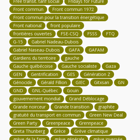
Free transit. tarif social
Fridays for Future
Front commun
Front commun 1972
Front commun pour la transition énergétique
Front national
front populaire
frontières ouvertes
FSE-CSQ
FSSS
FTQ
G-15
Gabriel Nadeau-Dubois
Gabriel Naseau-Dubois
GAFA
GAFAM
Gardiens du territoire
gauche
Gauche québécoise
Gauche socialiste
Gaza
GEN
Gentrification
GES
Génération Z
Génocide
Gérald Fillion
GIEC
Gitxsan
GN
GND
GNL-Québec
Gouin
gouvernement mondial
Grand Déblocage
Grande noirceur
Grande transition
graphite
gratuité du transport en commun
Green New Deal
Green Party
Greenpeace
Grennpeace
Greta Thunberg
Grèce
Grève climatique
grève de la faim
grève générale
grève inversée