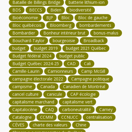
Bataille de Billings Bridge
batterie lithium-ion
BDS
BECCS
Biden
biodiversité
Bioéconomie
BJP
Bloc
Bloc de gauche
Bloc québécois
Bloomberg
bombardements
Bombardier
Bonheur intérieur brut
bonus-malus
Bouchard-Taylor
bourgeoisie
Broadback
budget
budget 2019
budget 2021 Québec
Budget fédéral 2024
budget public
Budget Québec 2024-25
CAD
Cali
Camille-Laurin
Camionneurs
Camp McGill
campagne électorale 2022
Campagne politique
campisme
Canada
Canadien de Montréal
cancel culture
canicule
CAP écologie
capitalisme marchand
capitalisme vert
Capitalocène
CAQ
carboneutralité
Carney
Catalogne
CCMM
CCNUCC
centralisation
CÉVES
charte des valeurs
Chine