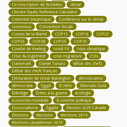
Circonscription de Richelieu
climat
Climate Equity Reference Calculator
Colombie britannique
Conférence sur le climat
consensus
Convention fiscale
Convoi de la liberté
COP15
COP16
COP21
COP26
COP28
COP29
COP30
Courbe de Keeling
covid-19
crise climatique
Crise du logement
crise migratoire
CSN
Danemark
Daniel Tanuro
débat des chefs
Débat des chefs français
Déclaration de Great Barrington
décroissance
démocratie
Egypt
El Niño
Eldorado Gold
Enbridge
Échec à la guerre
écologie
économie mondiale
Économie politique
Écosocialisme
Égypte
Élection 2025 Canada
Élections
élections
élections 2014
élections canadiennes 2019