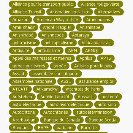
Alliance pour le transport public
Alliance rouge-verte
Alliance Transit
Alternative socialiste
Alternatives
Amazon
American Way of Life
Amérindiens
Amir Khadir
André Frappier
Anishinabe
Anishinabé
Anishnabee
Antarsya
anti-racisme
anticapitalisme
Anticapitalistas
Antiquité
antiracisme
APN
APNQL
Appel des mairesses et maires
Aprilus
APTS
armes nucléaires
armée
Artistes pour la paix
Assad
assemblée constituante
Assemblée nationale
ASSÉ
assurance-emploi
ATCATF
Atikamekw
attentats de Paris
Aufstehen
Aurélie Lanctôt
Aussant
austérité
auto électrique
auto hydroélectrique
auto solo
Autochtone
Autochtones
autodétermination
Azerbaïdjan
Banque du Canada
Banque Scotia
Banques
BAPE
barbarie
Barrette