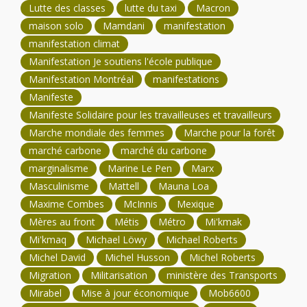
Lutte des classes
lutte du taxi
Macron
maison solo
Mamdani
manifestation
manifestation climat
Manifestation Je soutiens l'école publique
Manifestation Montréal
manifestations
Manifeste
Manifeste Solidaire pour les travailleuses et travailleurs
Marche mondiale des femmes
Marche pour la forêt
marché carbone
marché du carbone
marginalisme
Marine Le Pen
Marx
Masculinisme
Mattell
Mauna Loa
Maxime Combes
McInnis
Mexique
Mères au front
Métis
Métro
Mi'kmak
Mi'kmaq
Michael Löwy
Michael Roberts
Michel David
Michel Husson
Michel Roberts
Migration
Militarisation
ministère des Transports
Mirabel
Mise à jour économique
Mob6600