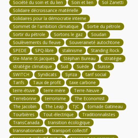
Société du soin et du lien
Soin et lien
Sol Zanetti
Solidaire décroissance matérielle
Solidaires pour la démocratie interne
Sommet de l'ambition climatique
Sortie du pétrole
Sortir du pétrole
Sortons le gaz
Soudan
Soulèvements du fleuve
Souveraineté autochtone
SPEDE
SPQ-libre
stalinisme
Standing Rock
Ste-Marie-St-Jacques
Stéphan Bureau
stratégie
stratégie climatique
Sud
Suède
Suisse
SWITCH
Syndicats
Syriza
tarif social
Tarifs
Taux de profit
taxe carbone
terre-étuve
terre-mère
Terre-Neuve
Terrebonne
terrorisme
The Economist
The Jacobin
The Leap
TJC
tornade Gatineau
Tourbières
Tout-électrique
Traditionnalistes
TransCanada
transition écologique
transnationales
transport collectif