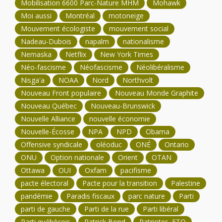
Mobilisation 6600 Parc-Nature MHM
Mohawk
Moi aussi
Montréal
motoneige
Mouvement écologiste
mouvement social
Nadeau-Dubois
napalm
nationalisme
Nemaska
Netflix
New York Times
Néo-fascisme
Néofascisme
Néolibéralisme
Nisga'a
NOAA
Nord
Northvolt
Nouveau Front populaire
Nouveau Monde Graphite
Nouveau Québec
Nouveau-Brunswick
Nouvelle Alliance
nouvelle économie
Nouvelle-Écosse
NPA
NPD
Obama
Offensive syndicale
oléoduc
ONÉ
Ontario
ONU
Option nationale
Orient
OTAN
Ottawa
OUI
Oxfam
pacifisme
pacte électoral
Pacte pour la transition
Palestine
pandémie
Paradis fiscaux
parc nature
Parti
parti de gauche
Parti de la rue
Parti libéral
Parti québécois
Patrick Bond
Patriotes. FTQ