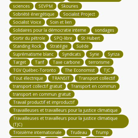
sciences
SEVPM
Skouries
Sobriété énergétique
Socialist Project
Socialist Voice
Soin et lien
Solidaires pour la démocratie interne
sondages
Sortir du pétrole
SPQ-libre
St-Hubert
Standing Rock
Stratégie
Suède
Suprématisme blanc
Syndicats
Syrie
Syriza
Target
Tarif
Taxe carbone
terrorisme
TGV Québec-Toronto
The Economist
TJC
Tout électrique
TRANSIT
Transport collectif
transport collectif gratuit
Transport en commun
transport en commun gratuit
Travail productif et improductif
Travailleuses et travailleurs pour la justice climatique
Travailleuses et travailleurs pour la justice climatique
(TJC)
Troisième internationale
Trudeau
Trump