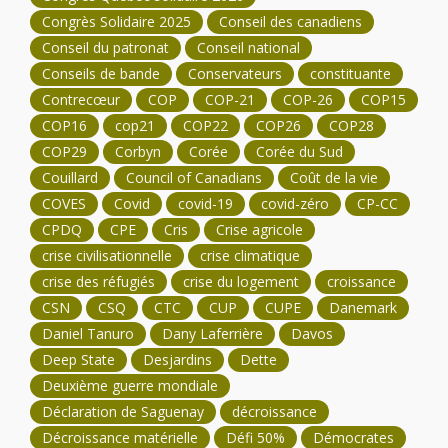
Congrès Solidaire 2025
Conseil des canadiens
Conseil du patronat
Conseil national
Conseils de bande
Conservateurs
constituante
Contrecœur
COP
COP-21
COP-26
COP15
COP16
cop21
COP22
COP26
COP28
COP29
Corbyn
Corée
Corée du Sud
Couillard
Council of Canadians
Coût de la vie
COVES
Covid
covid-19
covid-zéro
CP-CC
CPDQ
CPE
Cris
Crise agricole
crise civilisationnelle
crise climatique
crise des réfugiés
crise du logement
croissance
CSN
CSQ
CTC
CUP
CUPE
Danemark
Daniel Tanuro
Dany Laferrière
Davos
Deep State
Desjardins
Dette
Deuxième guerre mondiale
Déclaration de Saguenay
décroissance
Décroissance matérielle
Défi 50%
Démocrates