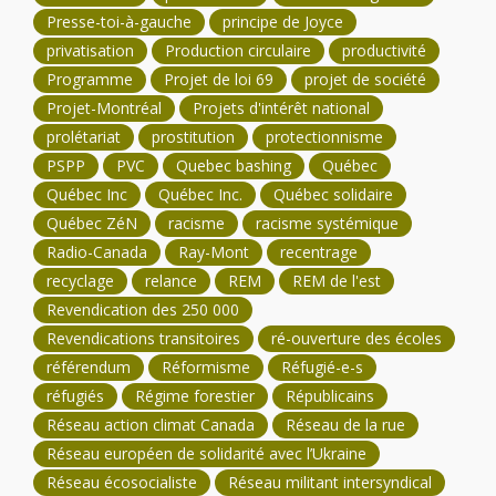
Presse-toi-à-gauche
principe de Joyce
privatisation
Production circulaire
productivité
Programme
Projet de loi 69
projet de société
Projet-Montréal
Projets d'intérêt national
prolétariat
prostitution
protectionnisme
PSPP
PVC
Quebec bashing
Québec
Québec Inc
Québec Inc.
Québec solidaire
Québec ZéN
racisme
racisme systémique
Radio-Canada
Ray-Mont
recentrage
recyclage
relance
REM
REM de l'est
Revendication des 250 000
Revendications transitoires
ré-ouverture des écoles
référendum
Réformisme
Réfugié-e-s
réfugiés
Régime forestier
Républicains
Réseau action climat Canada
Réseau de la rue
Réseau européen de solidarité avec l’Ukraine
Réseau écosocialiste
Réseau militant intersyndical