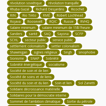
révolution soviétique
révolution tranquille
Rhuba Gazal
Richard Desjardins
Ricochet
RIN
Rio Tinto
RMÉ
Robert Lochhead
Rojava
Roosevelt
RQIC
Russie
RVHQ
Salaire minimum
salaire minimum de 15$ l'heure
Sanders
santé
SAQ
Sayona
SCFP
SCHL
secteur public
service public
settlement colonialism
settler colonialism
Shawinigan
signes religieux
Singh
sinophobie
Sionisme
SNAP
Sobriété
Sobriété énergétique
socialisme
Société de soin et de lien
Société de soins et de liens
Société du soin et du lien
Soin et lien
Sol Zanetti
Solidaire décroissance matérielle
Solidaires pour la démocratie interne
Sommet de l'ambition climatique
Sortie du pétrole