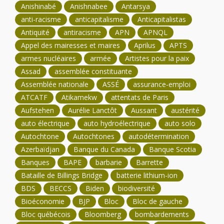
Anishinabé
Anishnabee
Antarsya
anti-racisme
anticapitalisme
Anticapitalistas
Antiquité
antiracisme
APN
APNQL
Appel des mairesses et maires
Aprilus
APTS
armes nucléaires
armée
Artistes pour la paix
Assad
assemblée constituante
Assemblée nationale
ASSÉ
assurance-emploi
ATCATF
Atikamekw
attentats de Paris
Aufstehen
Aurélie Lanctôt
Aussant
austérité
auto électrique
auto hydroélectrique
auto solo
Autochtone
Autochtones
autodétermination
Azerbaïdjan
Banque du Canada
Banque Scotia
Banques
BAPE
barbarie
Barrette
Bataille de Billings Bridge
batterie lithium-ion
BDS
BECCS
Biden
biodiversité
Bioéconomie
BJP
Bloc
Bloc de gauche
Bloc québécois
Bloomberg
bombardements