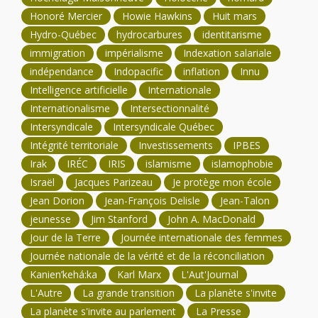
Honoré Mercier
Howie Hawkins
Huit mars
Hydro-Québec
hydrocarbures
identitarisme
immigration
impérialisme
Indexation salariale
indépendance
Indopacific
inflation
Innu
Intelligence artificielle
Internationale
Internationalisme
Intersectionnalité
Intersyndicale
Intersyndicale Québec
Intégrité territoriale
Investissements
IPBES
Irak
IRÉC
IRIS
islamisme
islamophobie
Israël
Jacques Parizeau
Je protège mon école
Jean Dorion
Jean-François Delisle
Jean-Talon
jeunesse
Jim Stanford
John A. MacDonald
Jour de la Terre
Journée internationale des femmes
Journée nationale de la vérité et de la réconciliation
Kanien’kehá:ka
Karl Marx
L'Aut'Journal
L'Autre
La grande transition
La planète s'invite
La planète s'invite au parlement
La Presse