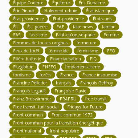
Équipe Coderre
Équiterre
Éric Duhaime
Éric Pinault
étalement urbain
État islamique
État providence
État-providence
États-unis
ÉU
ÉU. guerre
FAE
fake news
famine
FAS
fascisme
Faut-qu'on-se-parle
Femme
Femmes de toutes origines
fermeture
Feux de forêt
féminicide
féminisme
FFQ
Filière batterie
Financiarisation
FIQ
Fitzgibbon
FNEEQ
fondamentalisme
fordisme
forêts
France
France insoumise
Francine Pelletier
français
François Geffroy
François Legault
Françoise David
Franz Broswimmer
FRAPRU
free transit
Free transit. tarif social
Fridays for Future
Front commun
Front commun 1972
Front commun pour la transition énergétique
Front national
front populaire