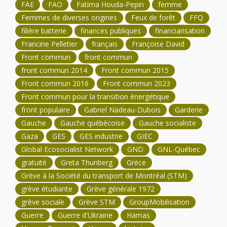
FAE
FAO
Fatima Houda-Pepin
femme
Femmes de diverses origines
Feux de forêt
FFQ
filière batterie
finances publiques
financiarisation
Francine Pelletier
français
Françoise David
Front commun
front commun
front commun 2014
Front commun 2015
Front commun 2016
Front commun 2023
Front commun pour la transition énergétique
front populaire
Gabriel Nadeau-Dubois
Garderie
Gauche
Gauche québécoise
Gauche socialiste
Gaza
GES
GES industrie
GIEC
Global Ecosocialist Network
GND
GNL-Québec
gratuité
Greta Thunberg
Grèce
Grève à la Société du transport de Montréal (STM)
grève étudiante
Grève générale 1972
grève sociale
Grève STM
GroupMobilisation
Guerre
Guerre d'Ukraine
Hamas