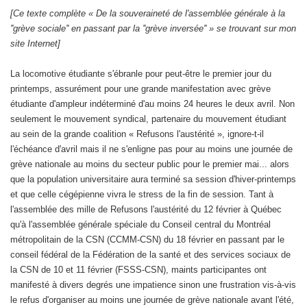
[Ce texte complète « De la souveraineté de l'assemblée générale à la
''grève sociale'' en passant par la ''grève inversée'' » se trouvant sur mon
site Internet]
La locomotive étudiante s'ébranle pour peut-être le premier jour du
printemps, assurément pour une grande manifestation avec grève
étudiante d'ampleur indéterminé d'au moins 24 heures le deux avril. Non
seulement le mouvement syndical, partenaire du mouvement étudiant
au sein de la grande coalition « Refusons l'austérité », ignore-t-il
l'échéance d'avril mais il ne s'enligne pas pour au moins une journée de
grève nationale au moins du secteur public pour le premier mai... alors
que la population universitaire aura terminé sa session d'hiver-printemps
et que celle cégépienne vivra le stress de la fin de session. Tant à
l'assemblée des mille de Refusons l'austérité du 12 février à Québec
qu'à l'assemblée générale spéciale du Conseil central du Montréal
métropolitain de la CSN (CCMM-CSN) du 18 février en passant par le
conseil fédéral de la Fédération de la santé et des services sociaux de
la CSN de 10 et 11 février (FSSS-CSN), maints participantes ont
manifesté à divers degrés une impatience sinon une frustration vis-à-vis
le refus d'organiser au moins une journée de grève nationale avant l'été,