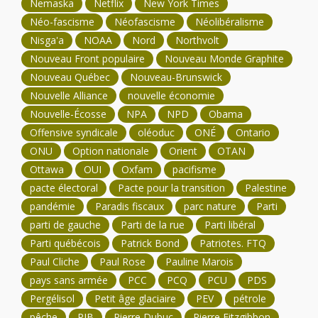
Nemaska
Netflix
New York Times
Néo-fascisme
Néofascisme
Néolibéralisme
Nisga'a
NOAA
Nord
Northvolt
Nouveau Front populaire
Nouveau Monde Graphite
Nouveau Québec
Nouveau-Brunswick
Nouvelle Alliance
nouvelle économie
Nouvelle-Écosse
NPA
NPD
Obama
Offensive syndicale
oléoduc
ONÉ
Ontario
ONU
Option nationale
Orient
OTAN
Ottawa
OUI
Oxfam
pacifisme
pacte électoral
Pacte pour la transition
Palestine
pandémie
Paradis fiscaux
parc nature
Parti
parti de gauche
Parti de la rue
Parti libéral
Parti québécois
Patrick Bond
Patriotes. FTQ
Paul Cliche
Paul Rose
Pauline Marois
pays sans armée
PCC
PCQ
PCU
PDS
Pergélisol
Petit âge glaciaire
PEV
pétrole
pêche
PIB
Pierre Dubuc
Pierre Fitzgibbon