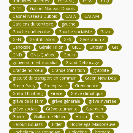
frontières ouvertes
FSE-CSQ
FSSS
FTQ
G-15
Gabriel Nadeau-Dubois
Gabriel Naseau-Dubois
GAFA
GAFAM
Gardiens du territoire
gauche
Gauche québécoise
Gauche socialiste
Gaza
GEN
Gentrification
GES
Génération Z
Génocide
Gérald Fillion
GIEC
Gitxsan
GN
GND
GNL-Québec
Gouin
gouvernement mondial
Grand Déblocage
Grande noirceur
Grande transition
graphite
gratuité du transport en commun
Green New Deal
Green Party
Greenpeace
Grennpeace
Greta Thunberg
Grèce
Grève climatique
grève de la faim
grève générale
grève inversée
grève sociale
Grève tournante
Guardian
Guerre
Guillaume Hébert
Haisla
Haïti
Haroun Bouazzi
Hitler
Hochelaga-Maisoneuve
Hochelaga-Maisonneuve
Holocène
homard