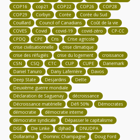
COP16
cop21
COP22
COP26
COP28
COP29
Corbyn
Corée
Corée du Sud
Couillard
Council of Canadians
Coût de la vie
COVES
Covid
covid-19
covid-zéro
CP-CC
CPDQ
CPE
Cris
Crise agricole
crise civilisationnelle
crise climatique
crise des réfugiés
crise du logement
croissance
CSN
CSQ
CTC
CUP
CUPE
Danemark
Daniel Tanuro
Dany Laferrière
Davos
Deep State
Desjardins
Dette
Deuxième guerre mondiale
Déclaration de Saguenay
décroissance
Décroissance matérielle
Défi 50%
Démocrates
démocratie
démocratie interne
démocratie syndicale
Dépasser le capitalisme
DGE
Die Linke
djihad
DNUDPA
Dollarama
Dominic Champagne
Doug Ford