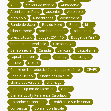
ASSÉ
ateliers de misère
Atikamekw
Attentats de Paris
austérité
Auto solo
auto solo
Autochtones
avortement
Bande de Gaza
Bay du Nord
Biden
bilan
bilan carbone
bombardements
Bombardier
Brest-Litovsk
budget 2014-15
Budget de l'an 1
bureaucratie syndicale
Camionnage
Camionneurs
Canada
canicule
capitalisme
capitalisme vert
caq
Carney
Catalogne
CCMM
CDPQ
Centre de la productivité et de la prospérité
CEVES
Charlie Hebdo
Charte des valeurs
charte des valeurs
chômage
Circonscription de Richelieu
climat
Climate Equity Reference Calculator
Colombie britannique
Conférence sur le climat
consensus
Convention fiscale