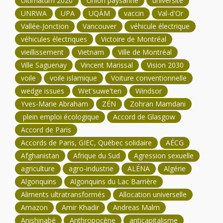
Ultimatum 2020
Union paysanne
université
UNRWA
UPA
UQÀM
vaccin
Val-d'Or
Vallée-Jonction
Vancouver
véhicule électrique
véhicules électriques
Victoire de Montréal
vieillissement
Vietnam
Ville de Montréal
Ville Saguenay
Vincent Marissal
Vision 2030
voile
voile islamique
Voiture conventionnelle
wedge issues
Wet'suwe'ten
Windsor
Yves-Marie Abraham
ZÉN
Zohran Mamdani
plein emploi écologique
Accord de Glasgow
Accord de Paris
Accords de Paris, GIEC, Québec solidaire
AÉCG
Afghanistan
Afrique du Sud
Agression sexuelle
agriculture
agro-industrie
ALÉNA
Algérie
Algonquins
Algonquins du Lac Barrière
Aliments ultratransformés
Allocation universelle
Amazon
Amir Khadir
Andreas Malm
Anishinabé
Anthropocène
anticapitalisme