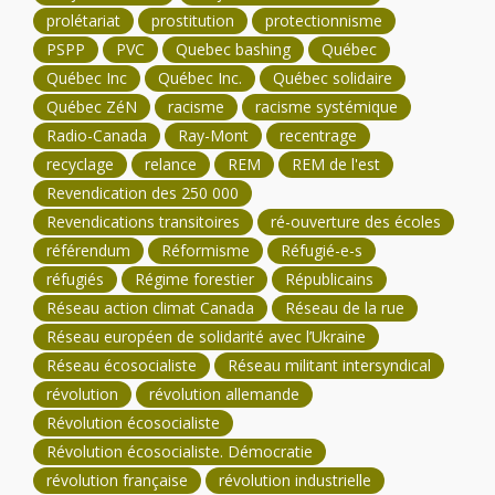
prolétariat
prostitution
protectionnisme
PSPP
PVC
Quebec bashing
Québec
Québec Inc
Québec Inc.
Québec solidaire
Québec ZéN
racisme
racisme systémique
Radio-Canada
Ray-Mont
recentrage
recyclage
relance
REM
REM de l'est
Revendication des 250 000
Revendications transitoires
ré-ouverture des écoles
référendum
Réformisme
Réfugié-e-s
réfugiés
Régime forestier
Républicains
Réseau action climat Canada
Réseau de la rue
Réseau européen de solidarité avec l’Ukraine
Réseau écosocialiste
Réseau militant intersyndical
révolution
révolution allemande
Révolution écosocialiste
Révolution écosocialiste. Démocratie
révolution française
révolution industrielle