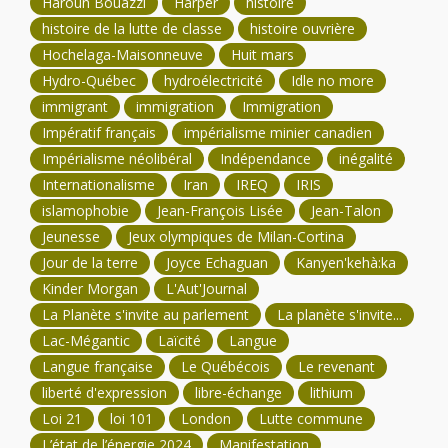
Haroun Bouazzi
Harper
histoire
histoire de la lutte de classe
histoire ouvrière
Hochelaga-Maisonneuve
Huit mars
Hydro-Québec
hydroélectricité
Idle no more
immigrant
immigration
Immigration
Impératif français
impérialisme minier canadien
Impérialisme néolibéral
Indépendance
inégalité
Internationalisme
Iran
IREQ
IRIS
islamophobie
Jean-François Lisée
Jean-Talon
Jeunesse
Jeux olympiques de Milan-Cortina
Jour de la terre
Joyce Echaguan
Kanyen'kehà:ka
Kinder Morgan
L'Aut'Journal
La Planète s'invite au parlement
La planète s'invite...
Lac-Mégantic
Laïcité
Langue
Langue française
Le Québécois
Le revenant
liberté d'expression
libre-échange
lithium
Loi 21
loi 101
London
Lutte commune
L’état de l’énergie 2024
Manifestation