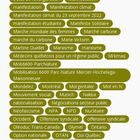
manifestation
Manifestation climat
Manifestation climat du 23 septembre 2022
manifestation étudiante
Manifeste Solidaire
Marche mondiale des femmes
Marché carbone
marché du carbone
Marie-Victorin
Martine Ouellet
Marxisme
marxisme
Médecins québécois pour un régime public
Mi'kmaq
Mob6600-ParcNature
Mobilisation 6600 Parc-Nature Mercier-Hochelaga-
Maisonneuve
Mondelez
Montréal
Morgentaler
Mot en N
Mouvement social
Munich
Nakba
nationalisation
Négociations secteur public
Néofascisme
NPA
NPD
Nucléaire
Occident
Offensive syndicale
offensive syndicale
Oléoduc Trans-Canada
Olymel
Ontario
Option nationale
OTAN
Oui-Québec