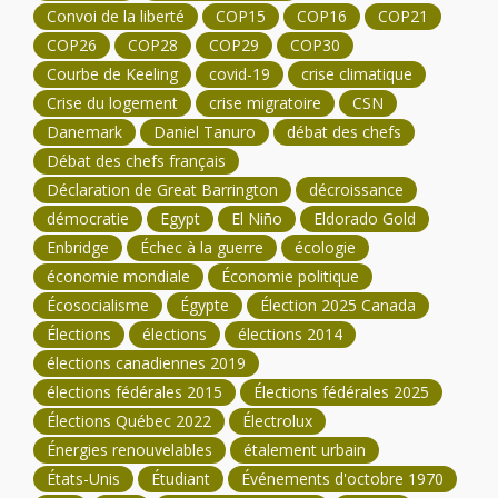
Convoi de la liberté
COP15
COP16
COP21
COP26
COP28
COP29
COP30
Courbe de Keeling
covid-19
crise climatique
Crise du logement
crise migratoire
CSN
Danemark
Daniel Tanuro
débat des chefs
Débat des chefs français
Déclaration de Great Barrington
décroissance
démocratie
Egypt
El Niño
Eldorado Gold
Enbridge
Échec à la guerre
écologie
économie mondiale
Économie politique
Écosocialisme
Égypte
Élection 2025 Canada
Élections
élections
élections 2014
élections canadiennes 2019
élections fédérales 2015
Élections fédérales 2025
Élections Québec 2022
Électrolux
Énergies renouvelables
étalement urbain
États-Unis
Étudiant
Événements d'octobre 1970