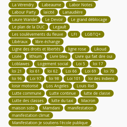
La Vérendry
Labeaume
Labor Notes
Labour Party
laïcité
Lanaudière
Laure Waridel
Le Devoir
Le grand déblocage
Le plan de la DUC
Legault
Les soulèvements du fleuve
LFI
LGBTQ+
Libéraux
libre-échange
Ligne des droits et libertés
ligne rose
Likoud
Lisée
lithium
Livre bleu
Livre qui fait dire oui
Loblawes
Logement social
Loi 5
loi 17
loi 21
loi 61
loi 62
Loi 66
Loi 69
loi 70
loi 96
Loi 97
loi 98
Loi 101
loi des Indiens
loisir motorisé
Los Angeles
Louis Riel
Lutte commune
Lutte continue
lutte de classe
Lutte des classes
lutte du taxi
Macron
maison solo
Mamdani
manifestation
manifestation climat
Manifestation Je soutiens l'école publique