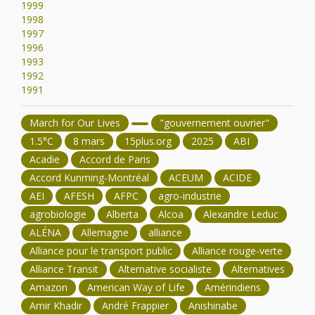
1999
1998
1997
1996
1993
1992
1991
March for Our Lives
"gouvernement ouvrier"
1.5°C
8 mars
15plus.org
2025
ABI
Acadie
Accord de Paris
Accord Kunming-Montréal
ACEUM
ACIDE
AEI
AFESH
AFPC
agro-industrie
agrobiologie
Alberta
Alcoa
Alexandre Leduc
ALÉNA
Allemagne
alliance
Alliance pour le transport public
Alliance rouge-verte
Alliance Transit
Alternative socialiste
Alternatives
Amazon
American Way of Life
Amérindiens
Amir Khadir
André Frappier
Anishinabe