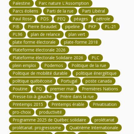
Palestine
Parc nature L'Assomption
Parcs éoliens
Parti de la rue
Parti Libéral
Paul Rose
PDS
PEQ
péages
pétrole
PIB
Pierre Beaudet
pipeline
PKP
PL-21
PL96
plan de relance
plan vert
plate forme électorale
plate-forme 2018
Plateforme électorale 2026
Plateforme électorale Solidaire 2026
PLC
plein emploi
Podemos
Politique de la rue
Politique de mobilité durable
politique énergétique
politique québécoise
Portugal
poste canada
Poutine
PQ
premier mai
Premières Nations
Presse-toi-à-gauche
Prière dans la rue
Printemps 2015
Printemps érable
Privatisation
pro-choix
productivité
Programme 2025 de Québec solidaire
prolétariat
prolétariat. progressisme
Quatrième Internationale