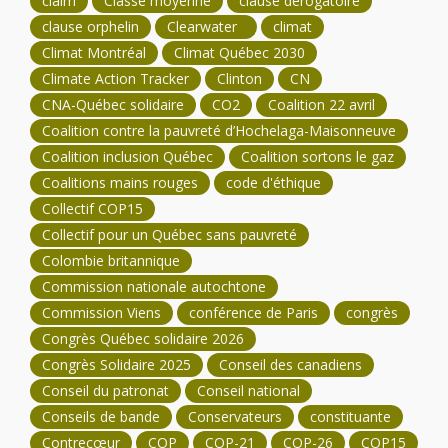
claim
Classe moyenne
clause dérogatoire
clause orphelin
Clearwater
climat
Climat Montréal
Climat Québec 2030
Climate Action Tracker
Clinton
CN
CNA-Québec solidaire
CO2
Coalition 22 avril
Coalition contre la pauvreté d’Hochelaga-Maisonneuve
Coalition inclusion Québec
Coalition sortons le gaz
Coalitions mains rouges
code d'éthique
Collectif COP15
Collectif pour un Québec sans pauvreté
Colombie britannique
Commission nationale autochtone
Commission Viens
conférence de Paris
congrès
Congrès Québec solidaire 2026
Congrès Solidaire 2025
Conseil des canadiens
Conseil du patronat
Conseil national
Conseils de bande
Conservateurs
constituante
Contrecœur
COP
COP-21
COP-26
COP15