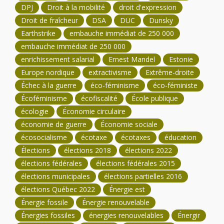
DPJ
Droit à la mobilité
droit d'expression
Droit de fraîcheur
DSA
DUC
Dunsky
Earthstrike
embauche immédiat de 250 000
embauche immédiat de 250 000
enrichissement salarial
Ernest Mandel
Estonie
Europe nordique
extractivisme
Extrême-droite
Échec à la guerre
éco-féminisme
éco-féministe
Écoféminisme
écofiscalité
École publique
écologie
Économie circulaire
économie de guerre
Économie sociale
écosocialisme
écotaxe
écotaxes
éducation
Élections
élections 2018
élections 2022
élections fédérales
élections fédérales 2015
élections municipales
élections partielles 2016
élections Québec 2022
Énergie est
Énergie fossile
Énergie renouvelable
Énergies fossiles
énergies renouvelables
Énergir