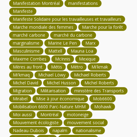
Manifestation Montréal
manifestations
Manifeste
Manifeste Solidaire pour les travailleuses et travailleurs
Marche mondiale des femmes
Marche pour la forêt
marché carbone
marché du carbone
marginalisme
Marine Le Pen
Marx
Masculinisme
Mattell
Mauna Loa
Maxime Combes
McInnis
Mexique
Mères au front
Métis
Métro
Mi'kmak
Mi'kmaq
Michael Löwy
Michael Roberts
Michel David
Michel Husson
Michel Roberts
Migration
Militarisation
ministère des Transports
Mirabel
Mise à jour économique
Mob6600
Mobilisation 6600 Parc-Nature MHM
Mohawk
Moi aussi
Montréal
motoneige
Mouvement écologiste
mouvement social
Nadeau-Dubois
napalm
nationalisme