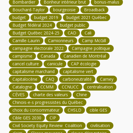
Bombardier
Bonheur intérieur brut
bonus-malus
Bouchard-Taylor
bourgeoisie
Broadback
budget
budget 2019
budget 2021 Québec
Budget fédéral 2024
budget public
Budget Québec 2024-25
CAD
Cali
Camille-Laurin
Camionneurs
Camp McGill
campagne électorale 2022
Campagne politique
campisme
Canada
Canadien de Montréal
cancel culture
canicule
CAP écologie
capitalisme marchand
capitalisme vert
Capitalocène
CAQ
carboneutralité
Carney
Catalogne
CCMM
CCNUCC
centralisation
CÉVES
charte des valeurs
Chine
Chinois-e-s progressistes du Québec
choix du consommateur
CHSLD
cible GES
Cible GES 2030
CIP
Civil Society Equity Review Coalition
civilisation