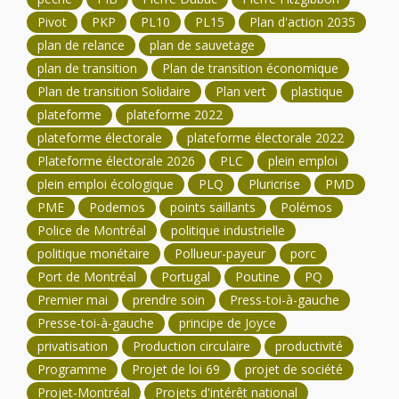
Pivot
PKP
PL10
PL15
Plan d'action 2035
plan de relance
plan de sauvetage
plan de transition
Plan de transition économique
Plan de transition Solidaire
Plan vert
plastique
plateforme
plateforme 2022
plateforme électorale
plateforme électorale 2022
Plateforme électorale 2026
PLC
plein emploi
plein emploi écologique
PLQ
Pluricrise
PMD
PME
Podemos
points saillants
Polémos
Police de Montréal
politique industrielle
politique monétaire
Pollueur-payeur
porc
Port de Montréal
Portugal
Poutine
PQ
Premier mai
prendre soin
Press-toi-à-gauche
Presse-toi-à-gauche
principe de Joyce
privatisation
Production circulaire
productivité
Programme
Projet de loi 69
projet de société
Projet-Montréal
Projets d'intérêt national