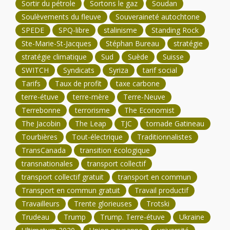
Sortir du pétrole
Sortons le gaz
Soudan
Soulèvements du fleuve
Souveraineté autochtone
SPEDE
SPQ-libre
stalinisme
Standing Rock
Ste-Marie-St-Jacques
Stéphan Bureau
stratégie
stratégie climatique
Sud
Suède
Suisse
SWITCH
Syndicats
Syriza
tarif social
Tarifs
Taux de profit
taxe carbone
terre-étuve
terre-mère
Terre-Neuve
Terrebonne
terrorisme
The Economist
The Jacobin
The Leap
TJC
tornade Gatineau
Tourbières
Tout-électrique
Traditionnalistes
TransCanada
transition écologique
transnationales
transport collectif
transport collectif gratuit
transport en commun
Transport en commun gratuit
Travail productif
Travailleurs
Trente glorieuses
Trotski
Trudeau
Trump
Trump. Terre-étuve
Ukraine