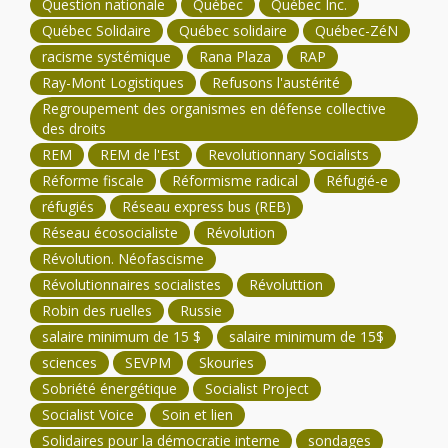
Question nationale
Québec
Québec Inc.
Québec Solidaire
Québec solidaire
Québec-ZéN
racisme systémique
Rana Plaza
RAP
Ray-Mont Logistiques
Refusons l'austérité
Regroupement des organismes en défense collective
des droits
REM
REM de l'Est
Revolutionnary Socialists
Réforme fiscale
Réformisme radical
Réfugié-e
réfugiés
Réseau express bus (REB)
Réseau écosocialiste
Révolution
Révolution. Néofascisme
Révolutionnaires socialistes
Révoluttion
Robin des ruelles
Russie
salaire minimum de 15 $
salaire minimum de 15$
sciences
SEVPM
Skouries
Sobriété énergétique
Socialist Project
Socialist Voice
Soin et lien
Solidaires pour la démocratie interne
sondages