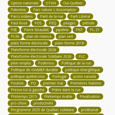
Option nationale
OTAN
Oui-Québec
Palestine
Parc nature L'Assomption
Parcs éoliens
Parti de la rue
Parti Libéral
Paul Rose
PDS
PEQ
péages
pétrole
PIB
Pierre Beaudet
pipeline
PKP
PL-21
PL96
plan de relance
plan vert
plate forme électorale
plate-forme 2018
Plateforme électorale 2026
Plateforme électorale Solidaire 2026
PLC
plein emploi
Podemos
Politique de la rue
Politique de mobilité durable
politique énergétique
politique québécoise
Portugal
poste canada
Poutine
PQ
premier mai
Premières Nations
Presse-toi-à-gauche
Prière dans la rue
Printemps 2015
Printemps érable
Privatisation
pro-choix
productivité
Programme 2025 de Québec solidaire
prolétariat