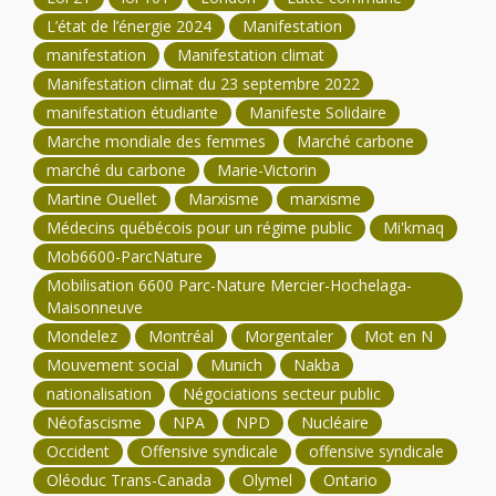
L’état de l’énergie 2024
Manifestation
manifestation
Manifestation climat
Manifestation climat du 23 septembre 2022
manifestation étudiante
Manifeste Solidaire
Marche mondiale des femmes
Marché carbone
marché du carbone
Marie-Victorin
Martine Ouellet
Marxisme
marxisme
Médecins québécois pour un régime public
Mi'kmaq
Mob6600-ParcNature
Mobilisation 6600 Parc-Nature Mercier-Hochelaga-
Maisonneuve
Mondelez
Montréal
Morgentaler
Mot en N
Mouvement social
Munich
Nakba
nationalisation
Négociations secteur public
Néofascisme
NPA
NPD
Nucléaire
Occident
Offensive syndicale
offensive syndicale
Oléoduc Trans-Canada
Olymel
Ontario