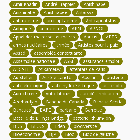
Amir Khadir
André Frappier
Anishinabe
Anishinabé
Anishnabee
Antarsya
anti-racisme
anticapitalisme
Anticapitalistas
Antiquité
antiracisme
APN
APNQL
Appel des mairesses et maires
Aprilus
APTS
armes nucléaires
armée
Artistes pour la paix
Assad
assemblée constituante
Assemblée nationale
ASSÉ
assurance-emploi
ATCATF
Atikamekw
attentats de Paris
Aufstehen
Aurélie Lanctôt
Aussant
austérité
auto électrique
auto hydroélectrique
auto solo
Autochtone
Autochtones
autodétermination
Azerbaïdjan
Banque du Canada
Banque Scotia
Banques
BAPE
barbarie
Barrette
Bataille de Billings Bridge
batterie lithium-ion
BDS
BECCS
Biden
biodiversité
Bioéconomie
BJP
Bloc
Bloc de gauche