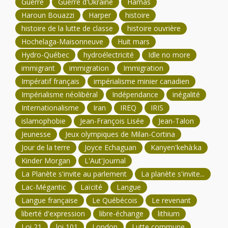
Guerre
Guerre d'Ukraine
Hamas
Haroun Bouazzi
Harper
histoire
histoire de la lutte de classe
histoire ouvrière
Hochelaga-Maisonneuve
Huit mars
Hydro-Québec
hydroélectricité
Idle no more
immigrant
immigration
Immigration
Impératif français
impérialisme minier canadien
Impérialisme néolibéral
Indépendance
inégalité
Internationalisme
Iran
IREQ
IRIS
islamophobie
Jean-François Lisée
Jean-Talon
Jeunesse
Jeux olympiques de Milan-Cortina
Jour de la terre
Joyce Echaguan
Kanyen'kehà:ka
Kinder Morgan
L'Aut'Journal
La Planète s'invite au parlement
La planète s'invite...
Lac-Mégantic
Laïcité
Langue
Langue française
Le Québécois
Le revenant
liberté d'expression
libre-échange
lithium
Loi 21
loi 101
London
Lutte commune