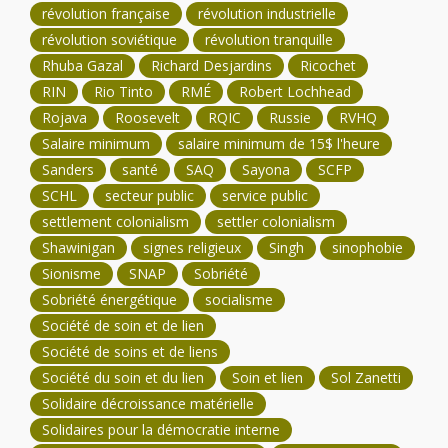
révolution française
révolution industrielle
révolution soviétique
révolution tranquille
Rhuba Gazal
Richard Desjardins
Ricochet
RIN
Rio Tinto
RMÉ
Robert Lochhead
Rojava
Roosevelt
RQIC
Russie
RVHQ
Salaire minimum
salaire minimum de 15$ l'heure
Sanders
santé
SAQ
Sayona
SCFP
SCHL
secteur public
service public
settlement colonialism
settler colonialism
Shawinigan
signes religieux
Singh
sinophobie
Sionisme
SNAP
Sobriété
Sobriété énergétique
socialisme
Société de soin et de lien
Société de soins et de liens
Société du soin et du lien
Soin et lien
Sol Zanetti
Solidaire décroissance matérielle
Solidaires pour la démocratie interne