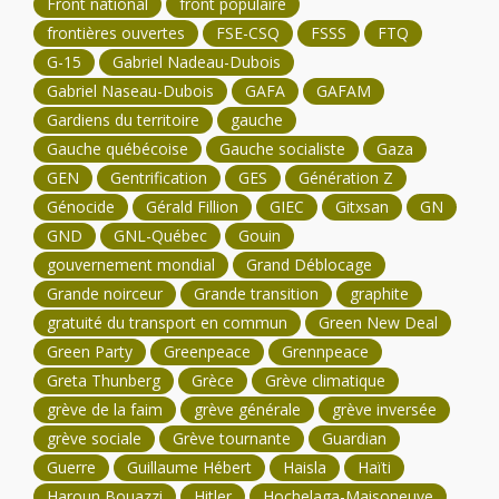
Front national
front populaire
frontières ouvertes
FSE-CSQ
FSSS
FTQ
G-15
Gabriel Nadeau-Dubois
Gabriel Naseau-Dubois
GAFA
GAFAM
Gardiens du territoire
gauche
Gauche québécoise
Gauche socialiste
Gaza
GEN
Gentrification
GES
Génération Z
Génocide
Gérald Fillion
GIEC
Gitxsan
GN
GND
GNL-Québec
Gouin
gouvernement mondial
Grand Déblocage
Grande noirceur
Grande transition
graphite
gratuité du transport en commun
Green New Deal
Green Party
Greenpeace
Grennpeace
Greta Thunberg
Grèce
Grève climatique
grève de la faim
grève générale
grève inversée
grève sociale
Grève tournante
Guardian
Guerre
Guillaume Hébert
Haisla
Haïti
Haroun Bouazzi
Hitler
Hochelaga-Maisoneuve