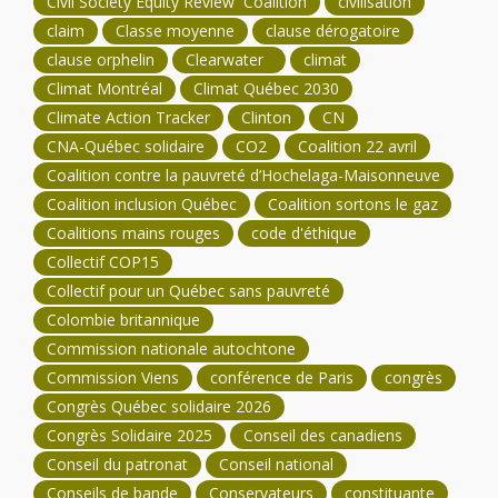
Civil Society Equity Review Coalition
civilisation
claim
Classe moyenne
clause dérogatoire
clause orphelin
Clearwater
climat
Climat Montréal
Climat Québec 2030
Climate Action Tracker
Clinton
CN
CNA-Québec solidaire
CO2
Coalition 22 avril
Coalition contre la pauvreté d’Hochelaga-Maisonneuve
Coalition inclusion Québec
Coalition sortons le gaz
Coalitions mains rouges
code d'éthique
Collectif COP15
Collectif pour un Québec sans pauvreté
Colombie britannique
Commission nationale autochtone
Commission Viens
conférence de Paris
congrès
Congrès Québec solidaire 2026
Congrès Solidaire 2025
Conseil des canadiens
Conseil du patronat
Conseil national
Conseils de bande
Conservateurs
constituante