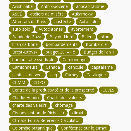
Anishinabé
Anthropocène
anticapitalisme
ASSÉ
ateliers de misère
Atikamekw
Attentats de Paris
austérité
Auto solo
auto solo
Autochtones
avortement
Bande de Gaza
Bay du Nord
Biden
bilan
bilan carbone
bombardements
Bombardier
Brest-Litovsk
budget 2014-15
Budget de l'an 1
bureaucratie syndicale
Camionnage
Camionneurs
Canada
canicule
capitalisme
capitalisme vert
caq
Carney
Catalogne
CCMM
CDPQ
Centre de la productivité et de la prospérité
CEVES
Charlie Hebdo
Charte des valeurs
charte des valeurs
chômage
Circonscription de Richelieu
climat
Climate Equity Reference Calculator
Colombie britannique
Conférence sur le climat