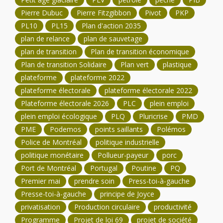
Pierre Dubuc
Pierre Fitzgibbon
Pivot
PKP
PL10
PL15
Plan d'action 2035
plan de relance
plan de sauvetage
plan de transition
Plan de transition économique
Plan de transition Solidaire
Plan vert
plastique
plateforme
plateforme 2022
plateforme électorale
plateforme électorale 2022
Plateforme électorale 2026
PLC
plein emploi
plein emploi écologique
PLQ
Pluricrise
PMD
PME
Podemos
points saillants
Polémos
Police de Montréal
politique industrielle
politique monétaire
Pollueur-payeur
porc
Port de Montréal
Portugal
Poutine
PQ
Premier mai
prendre soin
Press-toi-à-gauche
Presse-toi-à-gauche
principe de Joyce
privatisation
Production circulaire
productivité
Programme
Projet de loi 69
projet de société