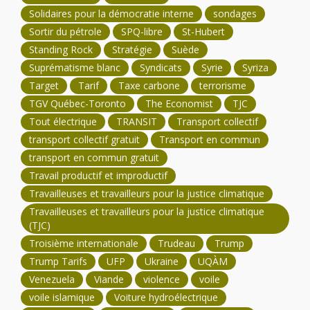
Solidaires pour la démocratie interne
sondages
Sortir du pétrole
SPQ-libre
St-Hubert
Standing Rock
Stratégie
Suède
Suprématisme blanc
Syndicats
Syrie
Syriza
Target
Tarif
Taxe carbone
terrorisme
TGV Québec-Toronto
The Economist
TJC
Tout électrique
TRANSIT
Transport collectif
transport collectif gratuit
Transport en commun
transport en commun gratuit
Travail productif et improductif
Travailleuses et travailleurs pour la justice climatique
Travailleuses et travailleurs pour la justice climatique
(TJC)
Troisième internationale
Trudeau
Trump
Trump Tarifs
UFP
Ukraine
UQÀM
Venezuela
Viande
violence
voile
voile islamique
Voiture hydroélectrique