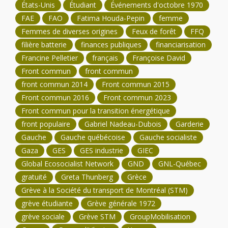
États-Unis
Étudiant
Événements d'octobre 1970
FAE
FAO
Fatima Houda-Pepin
femme
Femmes de diverses origines
Feux de forêt
FFQ
filière batterie
finances publiques
financiarisation
Francine Pelletier
français
Françoise David
Front commun
front commun
front commun 2014
Front commun 2015
Front commun 2016
Front commun 2023
Front commun pour la transition énergétique
front populaire
Gabriel Nadeau-Dubois
Garderie
Gauche
Gauche québécoise
Gauche socialiste
Gaza
GES
GES industrie
GIEC
Global Ecosocialist Network
GND
GNL-Québec
gratuité
Greta Thunberg
Grèce
Grève à la Société du transport de Montréal (STM)
grève étudiante
Grève générale 1972
grève sociale
Grève STM
GroupMobilisation