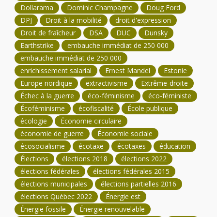
Dollarama
Dominic Champagne
Doug Ford
DPJ
Droit à la mobilité
droit d'expression
Droit de fraîcheur
DSA
DUC
Dunsky
Earthstrike
embauche immédiat de 250 000
embauche immédiat de 250 000
enrichissement salarial
Ernest Mandel
Estonie
Europe nordique
extractivisme
Extrême-droite
Échec à la guerre
éco-féminisme
éco-féministe
Écoféminisme
écofiscalité
École publique
écologie
Économie circulaire
économie de guerre
Économie sociale
écosocialisme
écotaxe
écotaxes
éducation
Élections
élections 2018
élections 2022
élections fédérales
élections fédérales 2015
élections municipales
élections partielles 2016
élections Québec 2022
Énergie est
Énergie fossile
Énergie renouvelable