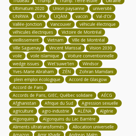
Trudeau
Trump
Trump. Terre-étuve
Ukraine
Ultimatum 2020
Union paysanne
université
UNRWA
UPA
UQÀM
vaccin
Val-d'Or
Vallée-Jonction
Vancouver
véhicule électrique
véhicules électriques
Victoire de Montréal
vieillissement
Vietnam
Ville de Montréal
Ville Saguenay
Vincent Marissal
Vision 2030
voile
voile islamique
Voiture conventionnelle
wedge issues
Wet'suwe'ten
Windsor
Yves-Marie Abraham
ZÉN
Zohran Mamdani
plein emploi écologique
Accord de Glasgow
Accord de Paris
Accords de Paris, GIEC, Québec solidaire
AÉCG
Afghanistan
Afrique du Sud
Agression sexuelle
agriculture
agro-industrie
ALÉNA
Algérie
Algonquins
Algonquins du Lac Barrière
Aliments ultratransformés
Allocation universelle
Amazon
Amir Khadir
Andreas Malm