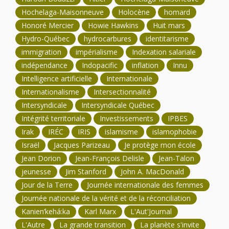
Hochelaga-Maisonneuve
Holocène
homard
Honoré Mercier
Howie Hawkins
Huit mars
Hydro-Québec
hydrocarbures
identitarisme
immigration
impérialisme
Indexation salariale
indépendance
Indopacific
inflation
Innu
Intelligence artificielle
Internationale
Internationalisme
Intersectionnalité
Intersyndicale
Intersyndicale Québec
Intégrité territoriale
Investissements
IPBES
Irak
IRÉC
IRIS
islamisme
islamophobie
Israël
Jacques Parizeau
Je protège mon école
Jean Dorion
Jean-François Delisle
Jean-Talon
jeunesse
Jim Stanford
John A. MacDonald
Jour de la Terre
Journée internationale des femmes
Journée nationale de la vérité et de la réconciliation
Kanien’kehá:ka
Karl Marx
L'Aut'Journal
L'Autre
La grande transition
La planète s'invite