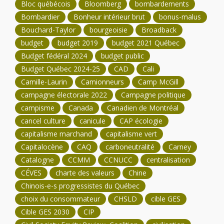
Bloc québécois
Bloomberg
bombardements
Bombardier
Bonheur intérieur brut
bonus-malus
Bouchard-Taylor
bourgeoisie
Broadback
budget
budget 2019
budget 2021 Québec
Budget fédéral 2024
budget public
Budget Québec 2024-25
CAD
Cali
Camille-Laurin
Camionneurs
Camp McGill
campagne électorale 2022
Campagne politique
campisme
Canada
Canadien de Montréal
cancel culture
canicule
CAP écologie
capitalisme marchand
capitalisme vert
Capitalocène
CAQ
carboneutralité
Carney
Catalogne
CCMM
CCNUCC
centralisation
CÉVES
charte des valeurs
Chine
Chinois-e-s progressistes du Québec
choix du consommateur
CHSLD
cible GES
Cible GES 2030
CIP