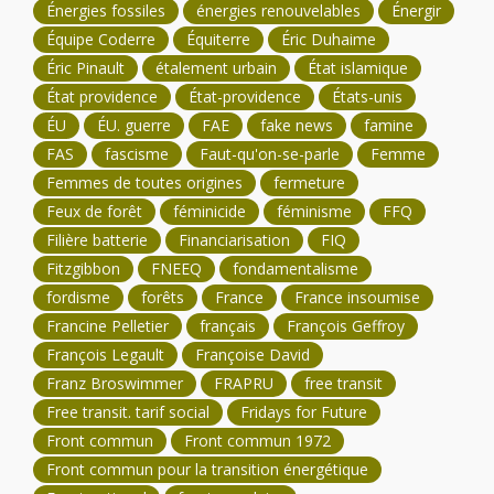
Énergies fossiles
énergies renouvelables
Énergir
Équipe Coderre
Équiterre
Éric Duhaime
Éric Pinault
étalement urbain
État islamique
État providence
État-providence
États-unis
ÉU
ÉU. guerre
FAE
fake news
famine
FAS
fascisme
Faut-qu'on-se-parle
Femme
Femmes de toutes origines
fermeture
Feux de forêt
féminicide
féminisme
FFQ
Filière batterie
Financiarisation
FIQ
Fitzgibbon
FNEEQ
fondamentalisme
fordisme
forêts
France
France insoumise
Francine Pelletier
français
François Geffroy
François Legault
Françoise David
Franz Broswimmer
FRAPRU
free transit
Free transit. tarif social
Fridays for Future
Front commun
Front commun 1972
Front commun pour la transition énergétique