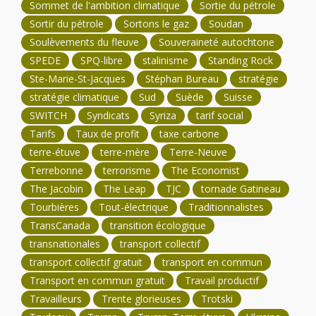
Sommet de l'ambition climatique
Sortie du pétrole
Sortir du pétrole
Sortons le gaz
Soudan
Soulèvements du fleuve
Souveraineté autochtone
SPEDE
SPQ-libre
stalinisme
Standing Rock
Ste-Marie-St-Jacques
Stéphan Bureau
stratégie
stratégie climatique
Sud
Suède
Suisse
SWITCH
Syndicats
Syriza
tarif social
Tarifs
Taux de profit
taxe carbone
terre-étuve
terre-mère
Terre-Neuve
Terrebonne
terrorisme
The Economist
The Jacobin
The Leap
TJC
tornade Gatineau
Tourbières
Tout-électrique
Traditionnalistes
TransCanada
transition écologique
transnationales
transport collectif
transport collectif gratuit
transport en commun
Transport en commun gratuit
Travail productif
Travailleurs
Trente glorieuses
Trotski