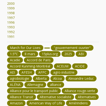
2000
1999
1998
1997
1996
1993
1992
1991
March for Our Lives
"gouvernement ouvrier"
1.5°C
8 mars
15plus.org
2025
ABI
Acadie
Accord de Paris
Accord Kunming-Montréal
ACEUM
ACIDE
AEI
AFESH
AFPC
agro-industrie
agrobiologie
Alberta
Alcoa
Alexandre Leduc
ALÉNA
Allemagne
alliance
Alliance pour le transport public
Alliance rouge-verte
Alliance Transit
Alternative socialiste
Alternatives
Amazon
American Way of Life
Amérindiens