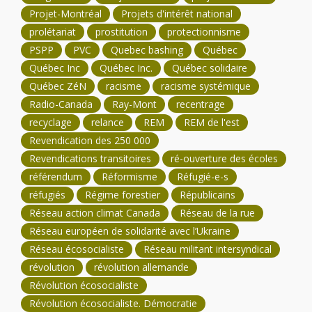
Projet-Montréal
Projets d'intérêt national
prolétariat
prostitution
protectionnisme
PSPP
PVC
Quebec bashing
Québec
Québec Inc
Québec Inc.
Québec solidaire
Québec ZéN
racisme
racisme systémique
Radio-Canada
Ray-Mont
recentrage
recyclage
relance
REM
REM de l'est
Revendication des 250 000
Revendications transitoires
ré-ouverture des écoles
référendum
Réformisme
Réfugié-e-s
réfugiés
Régime forestier
Républicains
Réseau action climat Canada
Réseau de la rue
Réseau européen de solidarité avec l’Ukraine
Réseau écosocialiste
Réseau militant intersyndical
révolution
révolution allemande
Révolution écosocialiste
Révolution écosocialiste. Démocratie