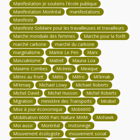
Manifestation Je soutiens l'école publique
Manifestation Montréal
manifestations
Manifeste
Manifeste Solidaire pour les travailleuses et travailleurs
Marche mondiale des femmes
Marche pour la forêt
marché carbone
marché du carbone
marginalisme
Marine Le Pen
Marx
Masculinisme
Mattell
Mauna Loa
Maxime Combes
McInnis
Mexique
Mères au front
Métis
Métro
Mi'kmak
Mi'kmaq
Michael Löwy
Michael Roberts
Michel David
Michel Husson
Michel Roberts
Migration
ministère des Transports
Mirabel
Mise à jour économique
Mob6600
Mobilisation 6600 Parc-Nature MHM
Mohawk
Moi aussi
Montréal
motoneige
Mouvement écologiste
mouvement social