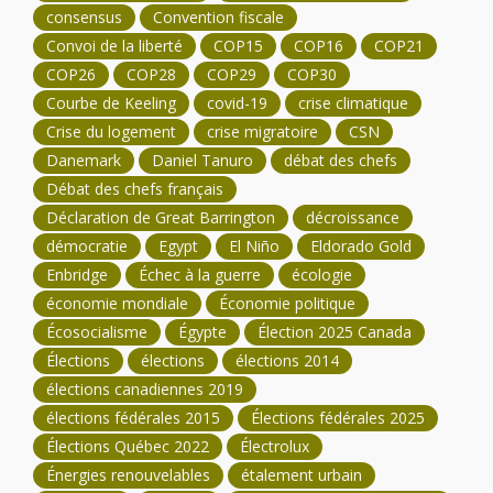
consensus
Convention fiscale
Convoi de la liberté
COP15
COP16
COP21
COP26
COP28
COP29
COP30
Courbe de Keeling
covid-19
crise climatique
Crise du logement
crise migratoire
CSN
Danemark
Daniel Tanuro
débat des chefs
Débat des chefs français
Déclaration de Great Barrington
décroissance
démocratie
Egypt
El Niño
Eldorado Gold
Enbridge
Échec à la guerre
écologie
économie mondiale
Économie politique
Écosocialisme
Égypte
Élection 2025 Canada
Élections
élections
élections 2014
élections canadiennes 2019
élections fédérales 2015
Élections fédérales 2025
Élections Québec 2022
Électrolux
Énergies renouvelables
étalement urbain