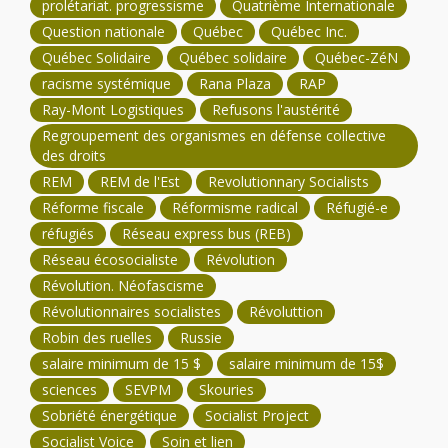
prolétariat. progressisme
Quatrième Internationale
Question nationale
Québec
Québec Inc.
Québec Solidaire
Québec solidaire
Québec-ZéN
racisme systémique
Rana Plaza
RAP
Ray-Mont Logistiques
Refusons l'austérité
Regroupement des organismes en défense collective
des droits
REM
REM de l'Est
Revolutionnary Socialists
Réforme fiscale
Réformisme radical
Réfugié-e
réfugiés
Réseau express bus (REB)
Réseau écosocialiste
Révolution
Révolution. Néofascisme
Révolutionnaires socialistes
Révoluttion
Robin des ruelles
Russie
salaire minimum de 15 $
salaire minimum de 15$
sciences
SEVPM
Skouries
Sobriété énergétique
Socialist Project
Socialist Voice
Soin et lien