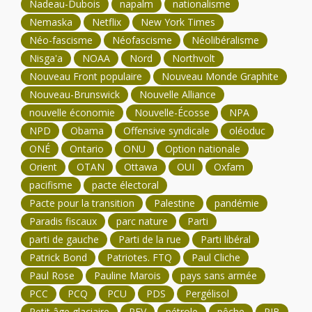
Nadeau-Dubois
napalm
nationalisme
Nemaska
Netflix
New York Times
Néo-fascisme
Néofascisme
Néolibéralisme
Nisga'a
NOAA
Nord
Northvolt
Nouveau Front populaire
Nouveau Monde Graphite
Nouveau-Brunswick
Nouvelle Alliance
nouvelle économie
Nouvelle-Écosse
NPA
NPD
Obama
Offensive syndicale
oléoduc
ONÉ
Ontario
ONU
Option nationale
Orient
OTAN
Ottawa
OUI
Oxfam
pacifisme
pacte électoral
Pacte pour la transition
Palestine
pandémie
Paradis fiscaux
parc nature
Parti
parti de gauche
Parti de la rue
Parti libéral
Patrick Bond
Patriotes. FTQ
Paul Cliche
Paul Rose
Pauline Marois
pays sans armée
PCC
PCQ
PCU
PDS
Pergélisol
Petit âge glaciaire
PEV
pétrole
pêche
PIB