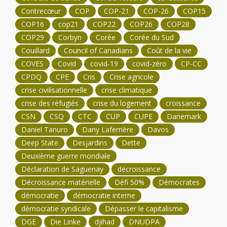
Contrecœur
COP
COP-21
COP-26
COP15
COP16
cop21
COP22
COP26
COP28
COP29
Corbyn
Corée
Corée du Sud
Couillard
Council of Canadians
Coût de la vie
COVES
Covid
covid-19
covid-zéro
CP-CC
CPDQ
CPE
Cris
Crise agricole
crise civilisationnelle
crise climatique
crise des réfugiés
crise du logement
croissance
CSN
CSQ
CTC
CUP
CUPE
Danemark
Daniel Tanuro
Dany Laferrière
Davos
Deep State
Desjardins
Dette
Deuxième guerre mondiale
Déclaration de Saguenay
décroissance
Décroissance matérielle
Défi 50%
Démocrates
démocratie
démocratie interne
démocratie syndicale
Dépasser le capitalisme
DGE
Die Linke
djihad
DNUDPA