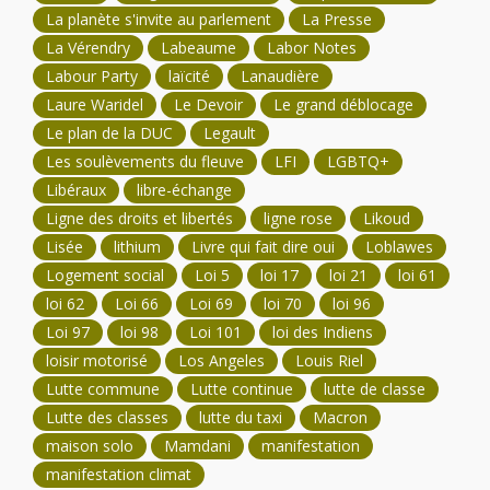
La planète s'invite au parlement
La Presse
La Vérendry
Labeaume
Labor Notes
Labour Party
laïcité
Lanaudière
Laure Waridel
Le Devoir
Le grand déblocage
Le plan de la DUC
Legault
Les soulèvements du fleuve
LFI
LGBTQ+
Libéraux
libre-échange
Ligne des droits et libertés
ligne rose
Likoud
Lisée
lithium
Livre qui fait dire oui
Loblawes
Logement social
Loi 5
loi 17
loi 21
loi 61
loi 62
Loi 66
Loi 69
loi 70
loi 96
Loi 97
loi 98
Loi 101
loi des Indiens
loisir motorisé
Los Angeles
Louis Riel
Lutte commune
Lutte continue
lutte de classe
Lutte des classes
lutte du taxi
Macron
maison solo
Mamdani
manifestation
manifestation climat