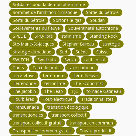
Solidaires pour la démocratie interne
Sommet de l'ambition climatique
Sortie du pétrole
Sortir du pétrole
Sortons le gaz
Soudan
Soulèvements du fleuve
Souveraineté autochtone
SPEDE
SPQ-libre
stalinisme
Standing Rock
Ste-Marie-St-Jacques
Stéphan Bureau
stratégie
stratégie climatique
Sud
Suède
Suisse
SWITCH
Syndicats
Syriza
tarif social
Tarifs
Taux de profit
taxe carbone
terre-étuve
terre-mère
Terre-Neuve
Terrebonne
terrorisme
The Economist
The Jacobin
The Leap
TJC
tornade Gatineau
Tourbières
Tout-électrique
Traditionnalistes
TransCanada
transition écologique
transnationales
transport collectif
transport collectif gratuit
transport en commun
Transport en commun gratuit
Travail productif