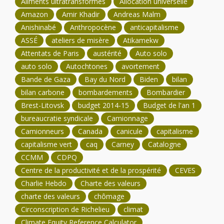
Aliments ultratransformés
Allocation universelle
Amazon
Amir Khadir
Andreas Malm
Anishinabé
Anthropocène
anticapitalisme
ASSÉ
ateliers de misère
Atikamekw
Attentats de Paris
austérité
Auto solo
auto solo
Autochtones
avortement
Bande de Gaza
Bay du Nord
Biden
bilan
bilan carbone
bombardements
Bombardier
Brest-Litovsk
budget 2014-15
Budget de l'an 1
bureaucratie syndicale
Camionnage
Camionneurs
Canada
canicule
capitalisme
capitalisme vert
caq
Carney
Catalogne
CCMM
CDPQ
Centre de la productivité et de la prospérité
CEVES
Charlie Hebdo
Charte des valeurs
charte des valeurs
chômage
Circonscription de Richelieu
climat
Climate Equity Reference Calculator