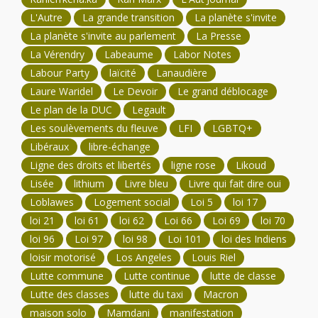
L'Autre
La grande transition
La planète s'invite
La planète s'invite au parlement
La Presse
La Vérendry
Labeaume
Labor Notes
Labour Party
laïcité
Lanaudière
Laure Waridel
Le Devoir
Le grand déblocage
Le plan de la DUC
Legault
Les soulèvements du fleuve
LFI
LGBTQ+
Libéraux
libre-échange
Ligne des droits et libertés
ligne rose
Likoud
Lisée
lithium
Livre bleu
Livre qui fait dire oui
Loblawes
Logement social
Loi 5
loi 17
loi 21
loi 61
loi 62
Loi 66
Loi 69
loi 70
loi 96
Loi 97
loi 98
Loi 101
loi des Indiens
loisir motorisé
Los Angeles
Louis Riel
Lutte commune
Lutte continue
lutte de classe
Lutte des classes
lutte du taxi
Macron
maison solo
Mamdani
manifestation