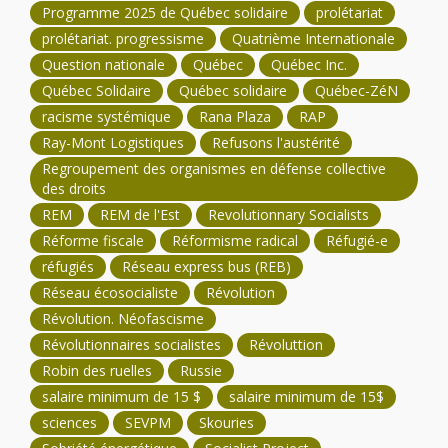
Programme 2025 de Québec solidaire
prolétariat
prolétariat. progressisme
Quatrième Internationale
Question nationale
Québec
Québec Inc.
Québec Solidaire
Québec solidaire
Québec-ZéN
racisme systémique
Rana Plaza
RAP
Ray-Mont Logistiques
Refusons l'austérité
Regroupement des organismes en défense collective
des droits
REM
REM de l'Est
Revolutionnary Socialists
Réforme fiscale
Réformisme radical
Réfugié-e
réfugiés
Réseau express bus (REB)
Réseau écosocialiste
Révolution
Révolution. Néofascisme
Révolutionnaires socialistes
Révoluttion
Robin des ruelles
Russie
salaire minimum de 15 $
salaire minimum de 15$
sciences
SEVPM
Skouries