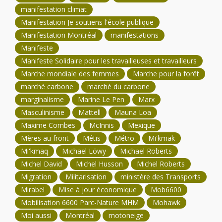
manifestation climat
Manifestation Je soutiens l'école publique
Manifestation Montréal
manifestations
Manifeste
Manifeste Solidaire pour les travailleuses et travailleurs
Marche mondiale des femmes
Marche pour la forêt
marché carbone
marché du carbone
marginalisme
Marine Le Pen
Marx
Masculinisme
Mattell
Mauna Loa
Maxime Combes
McInnis
Mexique
Mères au front
Métis
Métro
Mi'kmak
Mi'kmaq
Michael Löwy
Michael Roberts
Michel David
Michel Husson
Michel Roberts
Migration
Militarisation
ministère des Transports
Mirabel
Mise à jour économique
Mob6600
Mobilisation 6600 Parc-Nature MHM
Mohawk
Moi aussi
Montréal
motoneige