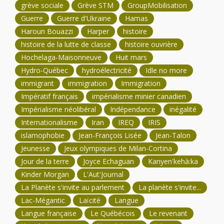
grève sociale
Grève STM
GroupMobilisation
Guerre
Guerre d'Ukraine
Hamas
Haroun Bouazzi
Harper
histoire
histoire de la lutte de classe
histoire ouvrière
Hochelaga-Maisonneuve
Huit mars
Hydro-Québec
hydroélectricité
Idle no more
immigrant
immigration
Immigration
Impératif français
impérialisme minier canadien
Impérialisme néolibéral
Indépendance
inégalité
Internationalisme
Iran
IREQ
IRIS
islamophobie
Jean-François Lisée
Jean-Talon
Jeunesse
Jeux olympiques de Milan-Cortina
Jour de la terre
Joyce Echaguan
Kanyen'kehà:ka
Kinder Morgan
L'Aut'Journal
La Planète s'invite au parlement
La planète s'invite...
Lac-Mégantic
Laïcité
Langue
Langue française
Le Québécois
Le revenant