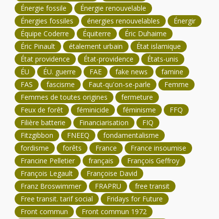
Énergie fossile
Énergie renouvelable
Énergies fossiles
énergies renouvelables
Énergir
Équipe Coderre
Équiterre
Éric Duhaime
Éric Pinault
étalement urbain
État islamique
État providence
État-providence
États-unis
ÉU
ÉU. guerre
FAE
fake news
famine
FAS
fascisme
Faut-qu'on-se-parle
Femme
Femmes de toutes origines
fermeture
Feux de forêt
féminicide
féminisme
FFQ
Filière batterie
Financiarisation
FIQ
Fitzgibbon
FNEEQ
fondamentalisme
fordisme
forêts
France
France insoumise
Francine Pelletier
français
François Geffroy
François Legault
Françoise David
Franz Broswimmer
FRAPRU
free transit
Free transit. tarif social
Fridays for Future
Front commun
Front commun 1972