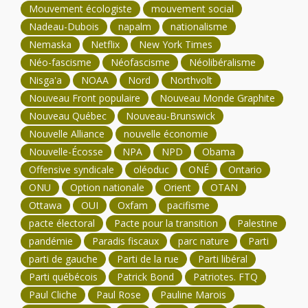
Mouvement écologiste
mouvement social
Nadeau-Dubois
napalm
nationalisme
Nemaska
Netflix
New York Times
Néo-fascisme
Néofascisme
Néolibéralisme
Nisga'a
NOAA
Nord
Northvolt
Nouveau Front populaire
Nouveau Monde Graphite
Nouveau Québec
Nouveau-Brunswick
Nouvelle Alliance
nouvelle économie
Nouvelle-Écosse
NPA
NPD
Obama
Offensive syndicale
oléoduc
ONÉ
Ontario
ONU
Option nationale
Orient
OTAN
Ottawa
OUI
Oxfam
pacifisme
pacte électoral
Pacte pour la transition
Palestine
pandémie
Paradis fiscaux
parc nature
Parti
parti de gauche
Parti de la rue
Parti libéral
Parti québécois
Patrick Bond
Patriotes. FTQ
Paul Cliche
Paul Rose
Pauline Marois