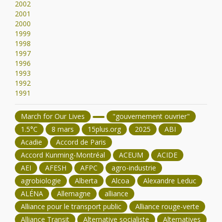
2002
2001
2000
1999
1998
1997
1996
1993
1992
1991
March for Our Lives
"gouvernement ouvrier"
1.5°C
8 mars
15plus.org
2025
ABI
Acadie
Accord de Paris
Accord Kunming-Montréal
ACEUM
ACIDE
AEI
AFESH
AFPC
agro-industrie
agrobiologie
Alberta
Alcoa
Alexandre Leduc
ALÉNA
Allemagne
alliance
Alliance pour le transport public
Alliance rouge-verte
Alliance Transit
Alternative socialiste
Alternatives