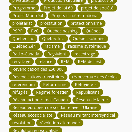
privatisation
Production circulaire
productivité
Programme
Projet de loi 69
projet de société
Projet-Montréal
Projets d'intérêt national
prolétariat
prostitution
protectionnisme
PSPP
PVC
Quebec bashing
Québec
Québec Inc
Québec Inc.
Québec solidaire
Québec ZéN
racisme
racisme systémique
Radio-Canada
Ray-Mont
recentrage
recyclage
relance
REM
REM de l'est
Revendication des 250 000
Revendications transitoires
ré-ouverture des écoles
référendum
Réformisme
Réfugié-e-s
réfugiés
Régime forestier
Républicains
Réseau action climat Canada
Réseau de la rue
Réseau européen de solidarité avec l’Ukraine
Réseau écosocialiste
Réseau militant intersyndical
révolution
révolution allemande
Révolution écosocialiste