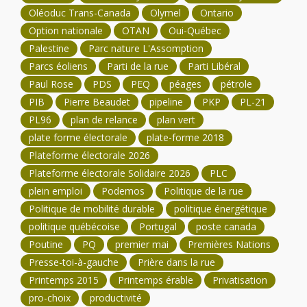
Oléoduc Trans-Canada
Olymel
Ontario
Option nationale
OTAN
Oui-Québec
Palestine
Parc nature L'Assomption
Parcs éoliens
Parti de la rue
Parti Libéral
Paul Rose
PDS
PEQ
péages
pétrole
PIB
Pierre Beaudet
pipeline
PKP
PL-21
PL96
plan de relance
plan vert
plate forme électorale
plate-forme 2018
Plateforme électorale 2026
Plateforme électorale Solidaire 2026
PLC
plein emploi
Podemos
Politique de la rue
Politique de mobilité durable
politique énergétique
politique québécoise
Portugal
poste canada
Poutine
PQ
premier mai
Premières Nations
Presse-toi-à-gauche
Prière dans la rue
Printemps 2015
Printemps érable
Privatisation
pro-choix
productivité