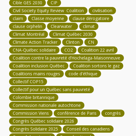
Cible GES 2030
CIP
Civil Society Equity Review Coalition
civilisation
claim
Classe moyenne
clause dérogatoire
clause orphelin
Clearwater
climat
Climat Montréal
Climat Québec 2030
Climate Action Tracker
Clinton
CN
CNA-Québec solidaire
CO2
Coalition 22 avril
Coalition contre la pauvreté d’Hochelaga-Maisonneuve
Coalition inclusion Québec
Coalition sortons le gaz
Coalitions mains rouges
code d'éthique
Collectif COP15
Collectif pour un Québec sans pauvreté
Colombie britannique
Commission nationale autochtone
Commission Viens
conférence de Paris
congrès
Congrès Québec solidaire 2026
Congrès Solidaire 2025
Conseil des canadiens