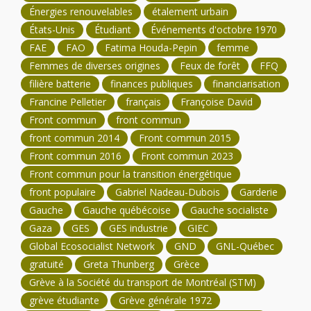
Énergies renouvelables
étalement urbain
États-Unis
Étudiant
Événements d'octobre 1970
FAE
FAO
Fatima Houda-Pepin
femme
Femmes de diverses origines
Feux de forêt
FFQ
filière batterie
finances publiques
financiarisation
Francine Pelletier
français
Françoise David
Front commun
front commun
front commun 2014
Front commun 2015
Front commun 2016
Front commun 2023
Front commun pour la transition énergétique
front populaire
Gabriel Nadeau-Dubois
Garderie
Gauche
Gauche québécoise
Gauche socialiste
Gaza
GES
GES industrie
GIEC
Global Ecosocialist Network
GND
GNL-Québec
gratuité
Greta Thunberg
Grèce
Grève à la Société du transport de Montréal (STM)
grève étudiante
Grève générale 1972