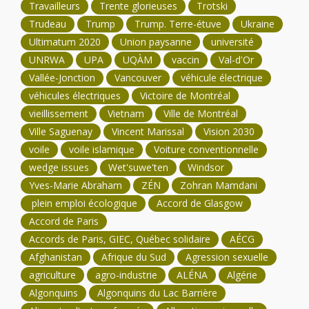
Travailleurs
Trente glorieuses
Trotski
Trudeau
Trump
Trump. Terre-étuve
Ukraine
Ultimatum 2020
Union paysanne
université
UNRWA
UPA
UQÀM
vaccin
Val-d'Or
Vallée-Jonction
Vancouver
véhicule électrique
véhicules électriques
Victoire de Montréal
vieillissement
Vietnam
Ville de Montréal
Ville Saguenay
Vincent Marissal
Vision 2030
voile
voile islamique
Voiture conventionnelle
wedge issues
Wet'suwe'ten
Windsor
Yves-Marie Abraham
ZÉN
Zohran Mamdani
plein emploi écologique
Accord de Glasgow
Accord de Paris
Accords de Paris, GIEC, Québec solidaire
AÉCG
Afghanistan
Afrique du Sud
Agression sexuelle
agriculture
agro-industrie
ALÉNA
Algérie
Algonquins
Algonquins du Lac Barrière