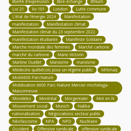
liberté d'expression
libre-échange
lithium
Loi 21
loi 101
London
Lutte commune
L’état de l’énergie 2024
Manifestation
manifestation
Manifestation climat
Manifestation climat du 23 septembre 2022
manifestation étudiante
Manifeste Solidaire
Marche mondiale des femmes
Marché carbone
marché du carbone
Marie-Victorin
Martine Ouellet
Marxisme
marxisme
Médecins québécois pour un régime public
Mi'kmaq
Mob6600-ParcNature
Mobilisation 6600 Parc-Nature Mercier-Hochelaga-
Maisonneuve
Mondelez
Montréal
Morgentaler
Mot en N
Mouvement social
Munich
Nakba
nationalisation
Négociations secteur public
Néofascisme
NPA
NPD
Nucléaire
Occident
Offensive syndicale
offensive syndicale