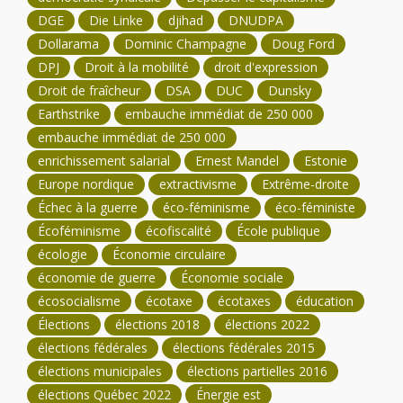
DGE
Die Linke
djihad
DNUDPA
Dollarama
Dominic Champagne
Doug Ford
DPJ
Droit à la mobilité
droit d'expression
Droit de fraîcheur
DSA
DUC
Dunsky
Earthstrike
embauche immédiat de 250 000
embauche immédiat de 250 000
enrichissement salarial
Ernest Mandel
Estonie
Europe nordique
extractivisme
Extrême-droite
Échec à la guerre
éco-féminisme
éco-féministe
Écoféminisme
écofiscalité
École publique
écologie
Économie circulaire
économie de guerre
Économie sociale
écosocialisme
écotaxe
écotaxes
éducation
Élections
élections 2018
élections 2022
élections fédérales
élections fédérales 2015
élections municipales
élections partielles 2016
élections Québec 2022
Énergie est