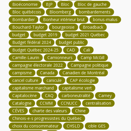
Bioéconomie
BJP
Bloc
Bloc de gauche
Bloc québécois
Bloomberg
bombardements
Bombardier
Bonheur intérieur brut
bonus-malus
Bouchard-Taylor
bourgeoisie
Broadback
budget
budget 2019
budget 2021 Québec
Budget fédéral 2024
budget public
Budget Québec 2024-25
CAD
Cali
Camille-Laurin
Camionneurs
Camp McGill
campagne électorale 2022
Campagne politique
campisme
Canada
Canadien de Montréal
cancel culture
canicule
CAP écologie
capitalisme marchand
capitalisme vert
Capitalocène
CAQ
carboneutralité
Carney
Catalogne
CCMM
CCNUCC
centralisation
CÉVES
charte des valeurs
Chine
Chinois-e-s progressistes du Québec
choix du consommateur
CHSLD
cible GES