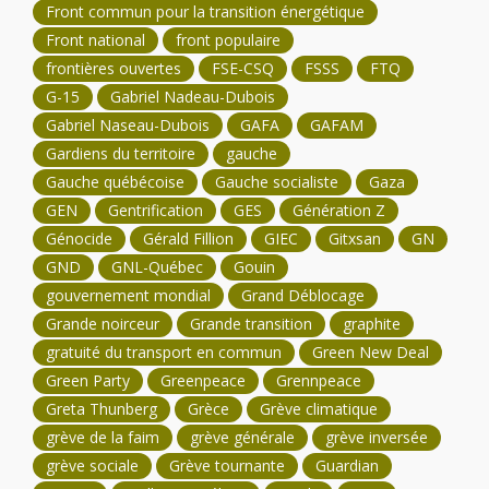
Front commun pour la transition énergétique
Front national
front populaire
frontières ouvertes
FSE-CSQ
FSSS
FTQ
G-15
Gabriel Nadeau-Dubois
Gabriel Naseau-Dubois
GAFA
GAFAM
Gardiens du territoire
gauche
Gauche québécoise
Gauche socialiste
Gaza
GEN
Gentrification
GES
Génération Z
Génocide
Gérald Fillion
GIEC
Gitxsan
GN
GND
GNL-Québec
Gouin
gouvernement mondial
Grand Déblocage
Grande noirceur
Grande transition
graphite
gratuité du transport en commun
Green New Deal
Green Party
Greenpeace
Grennpeace
Greta Thunberg
Grèce
Grève climatique
grève de la faim
grève générale
grève inversée
grève sociale
Grève tournante
Guardian