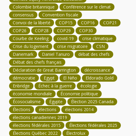
Colombie britannique
Conférence sur le climat
consensus
Convention fiscale
Convoi de la liberté
COP15
COP16
COP21
COP26
COP28
COP29
COP30
Courbe de Keeling
covid-19
crise climatique
Crise du logement
crise migratoire
CSN
Danemark
Daniel Tanuro
débat des chefs
Débat des chefs français
Déclaration de Great Barrington
décroissance
démocratie
Egypt
El Niño
Eldorado Gold
Enbridge
Échec à la guerre
écologie
économie mondiale
Économie politique
Écosocialisme
Égypte
Élection 2025 Canada
Élections
élections
élections 2014
élections canadiennes 2019
élections fédérales 2015
Élections fédérales 2025
Élections Québec 2022
Électrolux