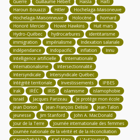
Guerre
Guillaume Hébert
Haisla
Haïti
Haroun Bouazzi
Hitler
Hochelaga-Maisoneuve
Hochelaga-Maisonneuve
Holocène
homard
Honoré Mercier
Howie Hawkins
Huit mars
Hydro-Québec
hydrocarbures
identitarisme
immigration
impérialisme
Indexation salariale
indépendance
Indopacific
inflation
Innu
Intelligence artificielle
Internationale
Internationalisme
Intersectionnalité
Intersyndicale
Intersyndicale Québec
Intégrité territoriale
Investissements
IPBES
Irak
IRÉC
IRIS
islamisme
islamophobie
Israël
Jacques Parizeau
Je protège mon école
Jean Dorion
Jean-François Delisle
Jean-Talon
jeunesse
Jim Stanford
John A. MacDonald
Jour de la Terre
Journée internationale des femmes
Journée nationale de la vérité et de la réconciliation
Kanien’kehá:ka
Karl Marx
L'Aut'Journal