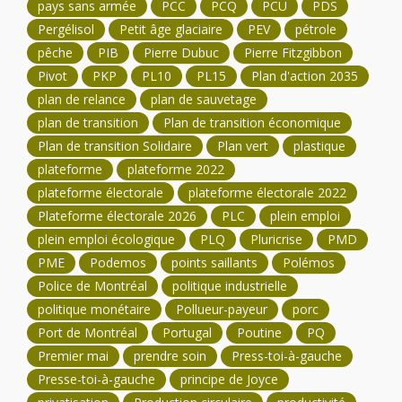
pays sans armée
PCC
PCQ
PCU
PDS
Pergélisol
Petit âge glaciaire
PEV
pétrole
pêche
PIB
Pierre Dubuc
Pierre Fitzgibbon
Pivot
PKP
PL10
PL15
Plan d'action 2035
plan de relance
plan de sauvetage
plan de transition
Plan de transition économique
Plan de transition Solidaire
Plan vert
plastique
plateforme
plateforme 2022
plateforme électorale
plateforme électorale 2022
Plateforme électorale 2026
PLC
plein emploi
plein emploi écologique
PLQ
Pluricrise
PMD
PME
Podemos
points saillants
Polémos
Police de Montréal
politique industrielle
politique monétaire
Pollueur-payeur
porc
Port de Montréal
Portugal
Poutine
PQ
Premier mai
prendre soin
Press-toi-à-gauche
Presse-toi-à-gauche
principe de Joyce