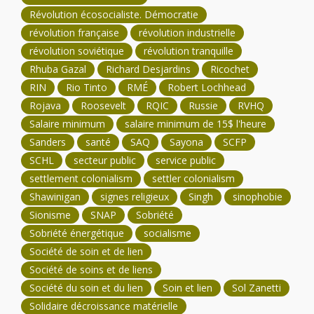
Révolution écosocialiste. Démocratie
révolution française
révolution industrielle
révolution soviétique
révolution tranquille
Rhuba Gazal
Richard Desjardins
Ricochet
RIN
Rio Tinto
RMÉ
Robert Lochhead
Rojava
Roosevelt
RQIC
Russie
RVHQ
Salaire minimum
salaire minimum de 15$ l'heure
Sanders
santé
SAQ
Sayona
SCFP
SCHL
secteur public
service public
settlement colonialism
settler colonialism
Shawinigan
signes religieux
Singh
sinophobie
Sionisme
SNAP
Sobriété
Sobriété énergétique
socialisme
Société de soin et de lien
Société de soins et de liens
Société du soin et du lien
Soin et lien
Sol Zanetti
Solidaire décroissance matérielle