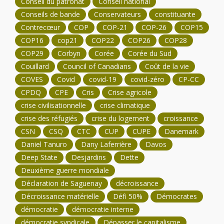
Conseil du patronat
Conseil national
Conseils de bande
Conservateurs
constituante
Contrecœur
COP
COP-21
COP-26
COP15
COP16
cop21
COP22
COP26
COP28
COP29
Corbyn
Corée
Corée du Sud
Couillard
Council of Canadians
Coût de la vie
COVES
Covid
covid-19
covid-zéro
CP-CC
CPDQ
CPE
Cris
Crise agricole
crise civilisationnelle
crise climatique
crise des réfugiés
crise du logement
croissance
CSN
CSQ
CTC
CUP
CUPE
Danemark
Daniel Tanuro
Dany Laferrière
Davos
Deep State
Desjardins
Dette
Deuxième guerre mondiale
Déclaration de Saguenay
décroissance
Décroissance matérielle
Défi 50%
Démocrates
démocratie
démocratie interne
démocratie syndicale
Dépasser le capitalisme