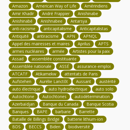
Amazon
American Way of Life
Amérindiens
Amir Khadir
André Frappier
Anishinabe
Anishinabé
Anishnabee
Antarsya
anti-racisme
anticapitalisme
Anticapitalistas
Antiquité
antiracisme
APN
APNQL
Appel des mairesses et maires
Aprilus
APTS
armes nucléaires
armée
Artistes pour la paix
Assad
assemblée constituante
Assemblée nationale
ASSÉ
assurance-emploi
ATCATF
Atikamekw
attentats de Paris
Aufstehen
Aurélie Lanctôt
Aussant
austérité
auto électrique
auto hydroélectrique
auto solo
Autochtone
Autochtones
autodétermination
Azerbaïdjan
Banque du Canada
Banque Scotia
Banques
BAPE
barbarie
Barrette
Bataille de Billings Bridge
batterie lithium-ion
BDS
BECCS
Biden
biodiversité