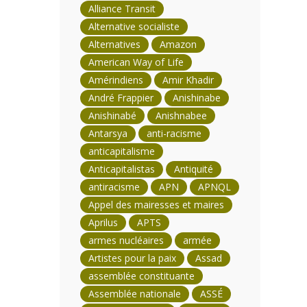
Alliance Transit
Alternative socialiste
Alternatives
Amazon
American Way of Life
Amérindiens
Amir Khadir
André Frappier
Anishinabe
Anishinabé
Anishnabee
Antarsya
anti-racisme
anticapitalisme
Anticapitalistas
Antiquité
antiracisme
APN
APNQL
Appel des mairesses et maires
Aprilus
APTS
armes nucléaires
armée
Artistes pour la paix
Assad
assemblée constituante
Assemblée nationale
ASSÉ