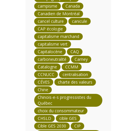
campisme
Canada
Canadien de Montréal
cancel culture
canicule
CAP écologie
capitalisme marchand
capitalisme vert
Capitalocène
CAQ
carboneutralité
Carney
Catalogne
CCMM
CCNUCC
centralisation
CÉVES
charte des valeurs
Chine
Chinois-e-s progressistes du
Québec
choix du consommateur
CHSLD
cible GES
Cible GES 2030
CIP