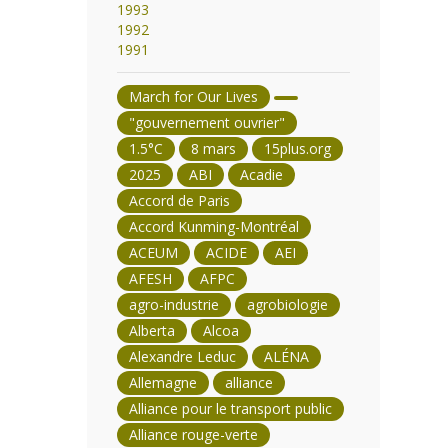
1993
1992
1991
March for Our Lives
"gouvernement ouvrier"
1.5°C
8 mars
15plus.org
2025
ABI
Acadie
Accord de Paris
Accord Kunming-Montréal
ACEUM
ACIDE
AEI
AFESH
AFPC
agro-industrie
agrobiologie
Alberta
Alcoa
Alexandre Leduc
ALÉNA
Allemagne
alliance
Alliance pour le transport public
Alliance rouge-verte