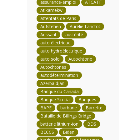
assurance-emploi
ATCATF
Atikamekw
attentats de Paris
Aufstehen
Aurélie Lanctôt
Aussant
austérité
auto électrique
auto hydroélectrique
auto solo
Autochtone
Autochtones
autodétermination
Azerbaïdjan
Banque du Canada
Banque Scotia
Banques
BAPE
barbarie
Barrette
Bataille de Billings Bridge
batterie lithium-ion
BDS
BECCS
Biden