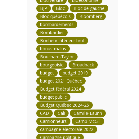
biodiversité
Bioéconomie
BJP
Bloc
Bloc de gauche
Bloc québécois
Bloomberg
bombardements
Bombardier
Bonheur intérieur brut
bonus-malus
Bouchard-Taylor
bourgeoisie
Broadback
budget
budget 2019
budget 2021 Québec
Budget fédéral 2024
budget public
Budget Québec 2024-25
CAD
Cali
Camille-Laurin
Camionneurs
Camp McGill
campagne électorale 2022
Campagne politique