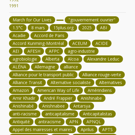
1991
March for Our Lives
"gouvernement ouvrier"
1.5°C
8 mars
15plus.org
2025
ABI
Acadie
Accord de Paris
Accord Kunming-Montréal
ACEUM
ACIDE
AEI
AFESH
AFPC
agro-industrie
agrobiologie
Alberta
Alcoa
Alexandre Leduc
ALÉNA
Allemagne
alliance
Alliance pour le transport public
Alliance rouge-verte
Alliance Transit
Alternative socialiste
Alternatives
Amazon
American Way of Life
Amérindiens
Amir Khadir
André Frappier
Anishinabe
Anishinabé
Anishnabee
Antarsya
anti-racisme
anticapitalisme
Anticapitalistas
Antiquité
antiracisme
APN
APNQL
Appel des mairesses et maires
Aprilus
APTS