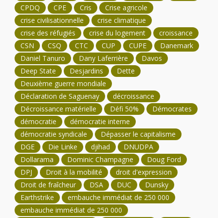
CPDQ
CPE
Cris
Crise agricole
crise civilisationnelle
crise climatique
crise des réfugiés
crise du logement
croissance
CSN
CSQ
CTC
CUP
CUPE
Danemark
Daniel Tanuro
Dany Laferrière
Davos
Deep State
Desjardins
Dette
Deuxième guerre mondiale
Déclaration de Saguenay
décroissance
Décroissance matérielle
Défi 50%
Démocrates
démocratie
démocratie interne
démocratie syndicale
Dépasser le capitalisme
DGE
Die Linke
djihad
DNUDPA
Dollarama
Dominic Champagne
Doug Ford
DPJ
Droit à la mobilité
droit d'expression
Droit de fraîcheur
DSA
DUC
Dunsky
Earthstrike
embauche immédiat de 250 000
embauche immédiat de 250 000