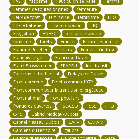
FAS
fascisme
Faut-qu'on-se-parle
Femme
Femmes de toutes origines
fermeture
Feux de forêt
féminicide
féminisme
FFQ
Filière batterie
Financiarisation
FIQ
Fitzgibbon
FNEEQ
fondamentalisme
fordisme
forêts
France
France insoumise
Francine Pelletier
français
François Geffroy
François Legault
Françoise David
Franz Broswimmer
FRAPRU
free transit
Free transit. tarif social
Fridays for Future
Front commun
Front commun 1972
Front commun pour la transition énergétique
Front national
front populaire
frontières ouvertes
FSE-CSQ
FSSS
FTQ
G-15
Gabriel Nadeau-Dubois
Gabriel Naseau-Dubois
GAFA
GAFAM
Gardiens du territoire
gauche
Gauche québécoise
Gauche socialiste
Gaza