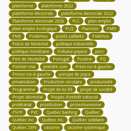
plateforme
plateforme 2022
plateforme électorale
plateforme électorale 2022
Plateforme électorale 2026
PLC
plein emploi
plein emploi écologique
PLQ
Pluricrise
PMD
PME
Podemos
points saillants
Polémos
Police de Montréal
politique industrielle
politique monétaire
Pollueur-payeur
porc
Port de Montréal
Portugal
Poutine
PQ
Premier mai
prendre soin
Press-toi-à-gauche
Presse-toi-à-gauche
principe de Joyce
privatisation
Production circulaire
productivité
Programme
Projet de loi 69
projet de société
Projet-Montréal
Projets d'intérêt national
prolétariat
prostitution
protectionnisme
PSPP
PVC
Quebec bashing
Québec
Québec Inc
Québec Inc.
Québec solidaire
Québec ZéN
racisme
racisme systémique