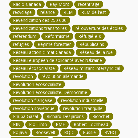
Radio-Canada
Ray-Mont
recentrage
recyclage
relance
REM
REM de l'est
Revendication des 250 000
Revendications transitoires
ré-ouverture des écoles
référendum
Réformisme
Réfugié-e-s
réfugiés
Régime forestier
Républicains
Réseau action climat Canada
Réseau de la rue
Réseau européen de solidarité avec l’Ukraine
Réseau écosocialiste
Réseau militant intersyndical
révolution
révolution allemande
Révolution écosocialiste
Révolution écosocialiste. Démocratie
révolution française
révolution industrielle
révolution soviétique
révolution tranquille
Rhuba Gazal
Richard Desjardins
Ricochet
RIN
Rio Tinto
RMÉ
Robert Lochhead
Rojava
Roosevelt
RQIC
Russie
RVHQ