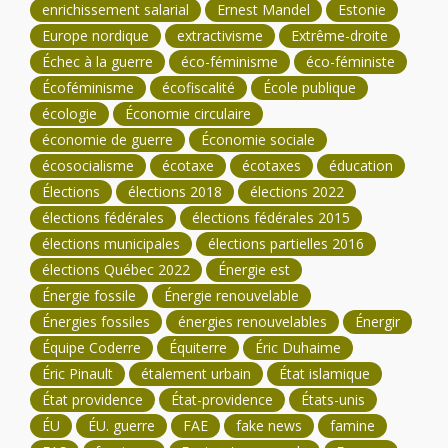
enrichissement salarial
Ernest Mandel
Estonie
Europe nordique
extractivisme
Extrême-droite
Échec à la guerre
éco-féminisme
éco-féministe
Écoféminisme
écofiscalité
École publique
écologie
Économie circulaire
économie de guerre
Économie sociale
écosocialisme
écotaxe
écotaxes
éducation
Élections
élections 2018
élections 2022
élections fédérales
élections fédérales 2015
élections municipales
élections partielles 2016
élections Québec 2022
Énergie est
Énergie fossile
Énergie renouvelable
Énergies fossiles
énergies renouvelables
Énergir
Équipe Coderre
Équiterre
Éric Duhaime
Éric Pinault
étalement urbain
État islamique
État providence
État-providence
États-unis
ÉU
ÉU. guerre
FAE
fake news
famine