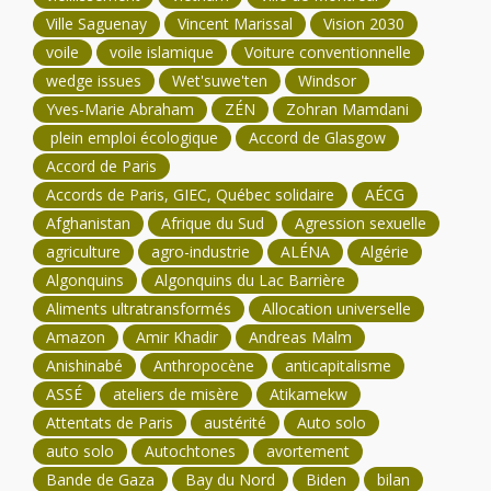
Ville Saguenay
Vincent Marissal
Vision 2030
voile
voile islamique
Voiture conventionnelle
wedge issues
Wet'suwe'ten
Windsor
Yves-Marie Abraham
ZÉN
Zohran Mamdani
plein emploi écologique
Accord de Glasgow
Accord de Paris
Accords de Paris, GIEC, Québec solidaire
AÉCG
Afghanistan
Afrique du Sud
Agression sexuelle
agriculture
agro-industrie
ALÉNA
Algérie
Algonquins
Algonquins du Lac Barrière
Aliments ultratransformés
Allocation universelle
Amazon
Amir Khadir
Andreas Malm
Anishinabé
Anthropocène
anticapitalisme
ASSÉ
ateliers de misère
Atikamekw
Attentats de Paris
austérité
Auto solo
auto solo
Autochtones
avortement
Bande de Gaza
Bay du Nord
Biden
bilan