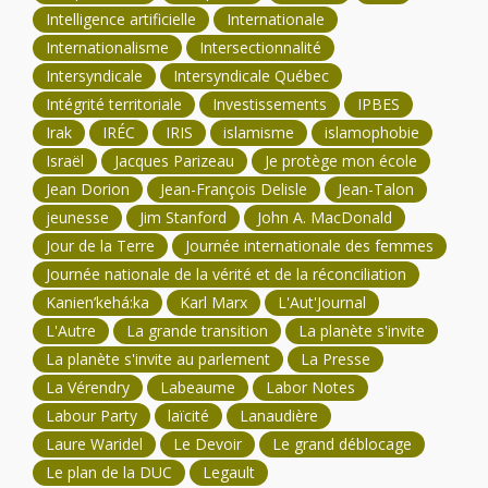
Intelligence artificielle
Internationale
Internationalisme
Intersectionnalité
Intersyndicale
Intersyndicale Québec
Intégrité territoriale
Investissements
IPBES
Irak
IRÉC
IRIS
islamisme
islamophobie
Israël
Jacques Parizeau
Je protège mon école
Jean Dorion
Jean-François Delisle
Jean-Talon
jeunesse
Jim Stanford
John A. MacDonald
Jour de la Terre
Journée internationale des femmes
Journée nationale de la vérité et de la réconciliation
Kanien’kehá:ka
Karl Marx
L'Aut'Journal
L'Autre
La grande transition
La planète s'invite
La planète s'invite au parlement
La Presse
La Vérendry
Labeaume
Labor Notes
Labour Party
laïcité
Lanaudière
Laure Waridel
Le Devoir
Le grand déblocage
Le plan de la DUC
Legault