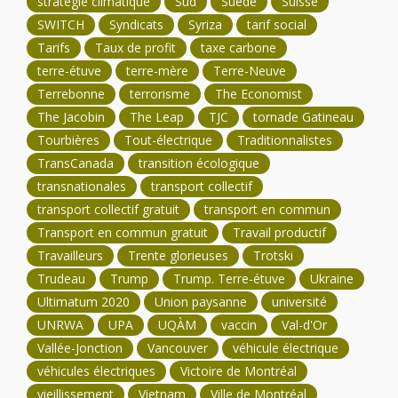
stratégie climatique
Sud
Suède
Suisse
SWITCH
Syndicats
Syriza
tarif social
Tarifs
Taux de profit
taxe carbone
terre-étuve
terre-mère
Terre-Neuve
Terrebonne
terrorisme
The Economist
The Jacobin
The Leap
TJC
tornade Gatineau
Tourbières
Tout-électrique
Traditionnalistes
TransCanada
transition écologique
transnationales
transport collectif
transport collectif gratuit
transport en commun
Transport en commun gratuit
Travail productif
Travailleurs
Trente glorieuses
Trotski
Trudeau
Trump
Trump. Terre-étuve
Ukraine
Ultimatum 2020
Union paysanne
université
UNRWA
UPA
UQÀM
vaccin
Val-d'Or
Vallée-Jonction
Vancouver
véhicule électrique
véhicules électriques
Victoire de Montréal
vieillissement
Vietnam
Ville de Montréal