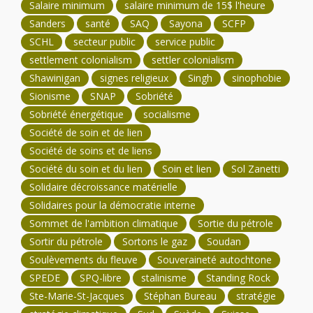
Salaire minimum
salaire minimum de 15$ l'heure
Sanders
santé
SAQ
Sayona
SCFP
SCHL
secteur public
service public
settlement colonialism
settler colonialism
Shawinigan
signes religieux
Singh
sinophobie
Sionisme
SNAP
Sobriété
Sobriété énergétique
socialisme
Société de soin et de lien
Société de soins et de liens
Société du soin et du lien
Soin et lien
Sol Zanetti
Solidaire décroissance matérielle
Solidaires pour la démocratie interne
Sommet de l'ambition climatique
Sortie du pétrole
Sortir du pétrole
Sortons le gaz
Soudan
Soulèvements du fleuve
Souveraineté autochtone
SPEDE
SPQ-libre
stalinisme
Standing Rock
Ste-Marie-St-Jacques
Stéphan Bureau
stratégie