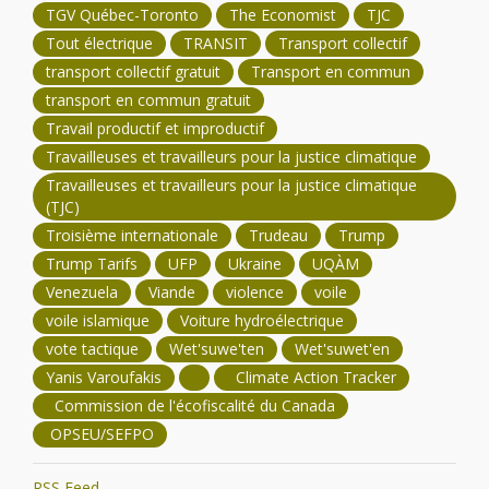
TGV Québec-Toronto
The Economist
TJC
Tout électrique
TRANSIT
Transport collectif
transport collectif gratuit
Transport en commun
transport en commun gratuit
Travail productif et improductif
Travailleuses et travailleurs pour la justice climatique
Travailleuses et travailleurs pour la justice climatique
(TJC)
Troisième internationale
Trudeau
Trump
Trump Tarifs
UFP
Ukraine
UQÀM
Venezuela
Viande
violence
voile
voile islamique
Voiture hydroélectrique
vote tactique
Wet'suwe'ten
Wet'suwet'en
Yanis Varoufakis
Climate Action Tracker
Commission de l'écofiscalité du Canada
OPSEU/SEFPO
RSS Feed