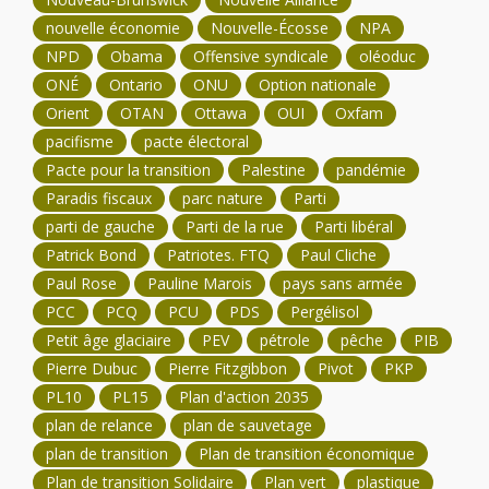
nouvelle économie
Nouvelle-Écosse
NPA
NPD
Obama
Offensive syndicale
oléoduc
ONÉ
Ontario
ONU
Option nationale
Orient
OTAN
Ottawa
OUI
Oxfam
pacifisme
pacte électoral
Pacte pour la transition
Palestine
pandémie
Paradis fiscaux
parc nature
Parti
parti de gauche
Parti de la rue
Parti libéral
Patrick Bond
Patriotes. FTQ
Paul Cliche
Paul Rose
Pauline Marois
pays sans armée
PCC
PCQ
PCU
PDS
Pergélisol
Petit âge glaciaire
PEV
pétrole
pêche
PIB
Pierre Dubuc
Pierre Fitzgibbon
Pivot
PKP
PL10
PL15
Plan d'action 2035
plan de relance
plan de sauvetage
plan de transition
Plan de transition économique
Plan de transition Solidaire
Plan vert
plastique