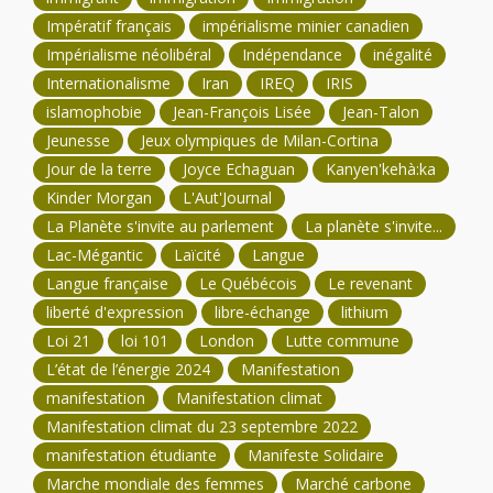
Impératif français
impérialisme minier canadien
Impérialisme néolibéral
Indépendance
inégalité
Internationalisme
Iran
IREQ
IRIS
islamophobie
Jean-François Lisée
Jean-Talon
Jeunesse
Jeux olympiques de Milan-Cortina
Jour de la terre
Joyce Echaguan
Kanyen'kehà:ka
Kinder Morgan
L'Aut'Journal
La Planète s'invite au parlement
La planète s'invite...
Lac-Mégantic
Laïcité
Langue
Langue française
Le Québécois
Le revenant
liberté d'expression
libre-échange
lithium
Loi 21
loi 101
London
Lutte commune
L’état de l’énergie 2024
Manifestation
manifestation
Manifestation climat
Manifestation climat du 23 septembre 2022
manifestation étudiante
Manifeste Solidaire
Marche mondiale des femmes
Marché carbone