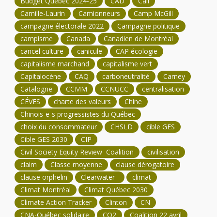
Budget Québec 2024-25
CAD
Cali
Camille-Laurin
Camionneurs
Camp McGill
campagne électorale 2022
Campagne politique
campisme
Canada
Canadien de Montréal
cancel culture
canicule
CAP écologie
capitalisme marchand
capitalisme vert
Capitalocène
CAQ
carboneutralité
Carney
Catalogne
CCMM
CCNUCC
centralisation
CÉVES
charte des valeurs
Chine
Chinois-e-s progressistes du Québec
choix du consommateur
CHSLD
cible GES
Cible GES 2030
CIP
Civil Society Equity Review Coalition
civilisation
claim
Classe moyenne
clause dérogatoire
clause orphelin
Clearwater
climat
Climat Montréal
Climat Québec 2030
Climate Action Tracker
Clinton
CN
CNA-Québec solidaire
CO2
Coalition 22 avril