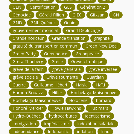
GEN
Gentrification
GES
Génération Z
Génocide
Gérald Fillion
GIEC
Gitxsan
GN
GND
GNL-Québec
Gouin
gouvernement mondial
Grand Déblocage
Grande noirceur
Grande transition
graphite
gratuité du transport en commun
Green New Deal
Green Party
Greenpeace
Grennpeace
Greta Thunberg
Grèce
Grève climatique
grève de la faim
grève générale
grève inversée
grève sociale
Grève tournante
Guardian
Guerre
Guillaume Hébert
Haisla
Haïti
Haroun Bouazzi
Hitler
Hochelaga-Maisoneuve
Hochelaga-Maisonneuve
Holocène
homard
Honoré Mercier
Howie Hawkins
Huit mars
Hydro-Québec
hydrocarbures
identitarisme
immigration
impérialisme
Indexation salariale
indépendance
Indopacific
inflation
Innu