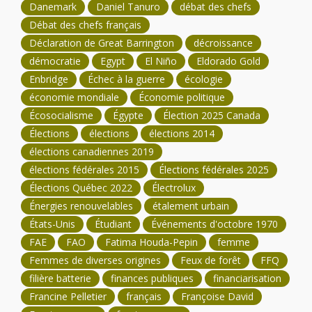
Danemark
Daniel Tanuro
débat des chefs
Débat des chefs français
Déclaration de Great Barrington
décroissance
démocratie
Egypt
El Niño
Eldorado Gold
Enbridge
Échec à la guerre
écologie
économie mondiale
Économie politique
Écosocialisme
Égypte
Élection 2025 Canada
Élections
élections
élections 2014
élections canadiennes 2019
élections fédérales 2015
Élections fédérales 2025
Élections Québec 2022
Électrolux
Énergies renouvelables
étalement urbain
États-Unis
Étudiant
Événements d'octobre 1970
FAE
FAO
Fatima Houda-Pepin
femme
Femmes de diverses origines
Feux de forêt
FFQ
filière batterie
finances publiques
financiarisation
Francine Pelletier
français
Françoise David