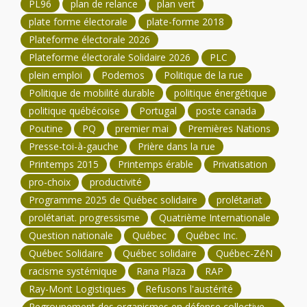
PL96
plan de relance
plan vert
plate forme électorale
plate-forme 2018
Plateforme électorale 2026
Plateforme électorale Solidaire 2026
PLC
plein emploi
Podemos
Politique de la rue
Politique de mobilité durable
politique énergétique
politique québécoise
Portugal
poste canada
Poutine
PQ
premier mai
Premières Nations
Presse-toi-à-gauche
Prière dans la rue
Printemps 2015
Printemps érable
Privatisation
pro-choix
productivité
Programme 2025 de Québec solidaire
prolétariat
prolétariat. progressisme
Quatrième Internationale
Question nationale
Québec
Québec Inc.
Québec Solidaire
Québec solidaire
Québec-ZéN
racisme systémique
Rana Plaza
RAP
Ray-Mont Logistiques
Refusons l'austérité
Regroupement des organismes en défense collective