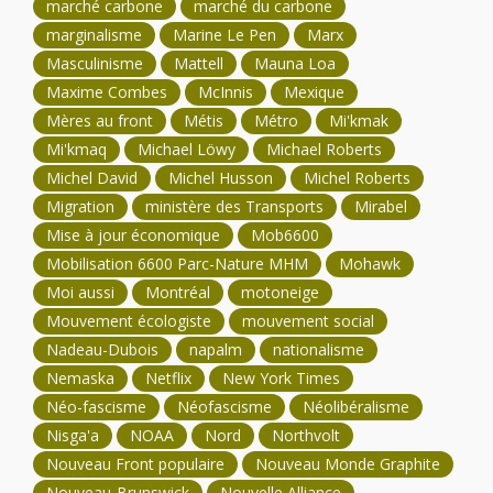
marché carbone
marché du carbone
marginalisme
Marine Le Pen
Marx
Masculinisme
Mattell
Mauna Loa
Maxime Combes
McInnis
Mexique
Mères au front
Métis
Métro
Mi'kmak
Mi'kmaq
Michael Löwy
Michael Roberts
Michel David
Michel Husson
Michel Roberts
Migration
ministère des Transports
Mirabel
Mise à jour économique
Mob6600
Mobilisation 6600 Parc-Nature MHM
Mohawk
Moi aussi
Montréal
motoneige
Mouvement écologiste
mouvement social
Nadeau-Dubois
napalm
nationalisme
Nemaska
Netflix
New York Times
Néo-fascisme
Néofascisme
Néolibéralisme
Nisga'a
NOAA
Nord
Northvolt
Nouveau Front populaire
Nouveau Monde Graphite
Nouveau-Brunswick
Nouvelle Alliance