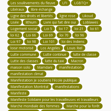
Les soulèvements du fleuve
LFI
LGBTQ+
Libéraux
libre-échange
Ligne des droits et libertés
ligne rose
Likoud
Lisée
lithium
Livre qui fait dire oui
Loblawes
Logement social
Loi 5
loi 17
loi 21
loi 61
loi 62
Loi 66
Loi 69
loi 70
loi 96
Loi 97
loi 98
Loi 101
loi des Indiens
loisir motorisé
Los Angeles
Louis Riel
Lutte commune
Lutte continue
lutte de classe
Lutte des classes
lutte du taxi
Macron
maison solo
Mamdani
manifestation
manifestation climat
Manifestation Je soutiens l'école publique
Manifestation Montréal
manifestations
Manifeste
Manifeste Solidaire pour les travailleuses et travailleurs
Marche mondiale des femmes
Marche pour la forêt