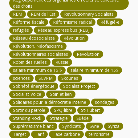
des droits
REM
REM de l'Est
Revolutionnary Socialists
Réforme fiscale
Réformisme radical
Réfugié-e
réfugiés
Réseau express bus (REB)
Réseau écosocialiste
Révolution
Révolution. Néofascisme
Révolutionnaires socialistes
Révoluttion
Robin des ruelles
Russie
salaire minimum de 15 $
salaire minimum de 15$
sciences
SEVPM
Skouries
Sobriété énergétique
Socialist Project
Socialist Voice
Soin et lien
Solidaires pour la démocratie interne
sondages
Sortir du pétrole
SPQ-libre
St-Hubert
Standing Rock
Stratégie
Suède
Suprématisme blanc
Syndicats
Syrie
Syriza
Target
Tarif
Taxe carbone
terrorisme