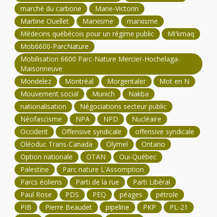
marché du carbone
Marie-Victorin
Martine Ouellet
Marxisme
marxisme
Médecins québécois pour un régime public
Mi'kmaq
Mob6600-ParcNature
Mobilisation 6600 Parc-Nature Mercier-Hochelaga-
Maisonneuve
Mondelez
Montréal
Morgentaler
Mot en N
Mouvement social
Munich
Nakba
nationalisation
Négociations secteur public
Néofascisme
NPA
NPD
Nucléaire
Occident
Offensive syndicale
offensive syndicale
Oléoduc Trans-Canada
Olymel
Ontario
Option nationale
OTAN
Oui-Québec
Palestine
Parc nature L'Assomption
Parcs éoliens
Parti de la rue
Parti Libéral
Paul Rose
PDS
PEQ
péages
pétrole
PIB
Pierre Beaudet
pipeline
PKP
PL-21