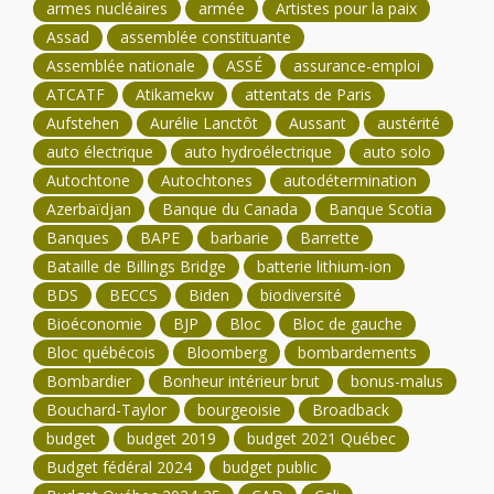
armes nucléaires
armée
Artistes pour la paix
Assad
assemblée constituante
Assemblée nationale
ASSÉ
assurance-emploi
ATCATF
Atikamekw
attentats de Paris
Aufstehen
Aurélie Lanctôt
Aussant
austérité
auto électrique
auto hydroélectrique
auto solo
Autochtone
Autochtones
autodétermination
Azerbaïdjan
Banque du Canada
Banque Scotia
Banques
BAPE
barbarie
Barrette
Bataille de Billings Bridge
batterie lithium-ion
BDS
BECCS
Biden
biodiversité
Bioéconomie
BJP
Bloc
Bloc de gauche
Bloc québécois
Bloomberg
bombardements
Bombardier
Bonheur intérieur brut
bonus-malus
Bouchard-Taylor
bourgeoisie
Broadback
budget
budget 2019
budget 2021 Québec
Budget fédéral 2024
budget public