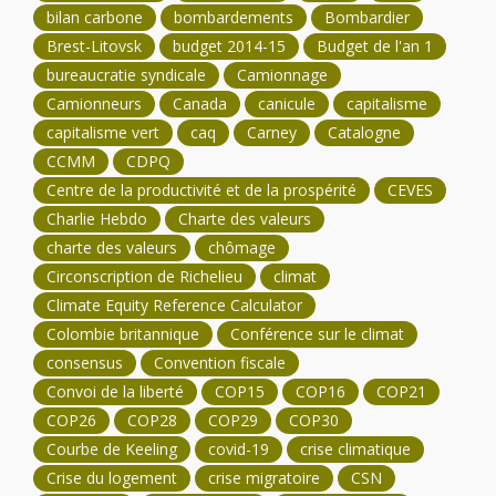
bilan carbone
bombardements
Bombardier
Brest-Litovsk
budget 2014-15
Budget de l'an 1
bureaucratie syndicale
Camionnage
Camionneurs
Canada
canicule
capitalisme
capitalisme vert
caq
Carney
Catalogne
CCMM
CDPQ
Centre de la productivité et de la prospérité
CEVES
Charlie Hebdo
Charte des valeurs
charte des valeurs
chômage
Circonscription de Richelieu
climat
Climate Equity Reference Calculator
Colombie britannique
Conférence sur le climat
consensus
Convention fiscale
Convoi de la liberté
COP15
COP16
COP21
COP26
COP28
COP29
COP30
Courbe de Keeling
covid-19
crise climatique
Crise du logement
crise migratoire
CSN