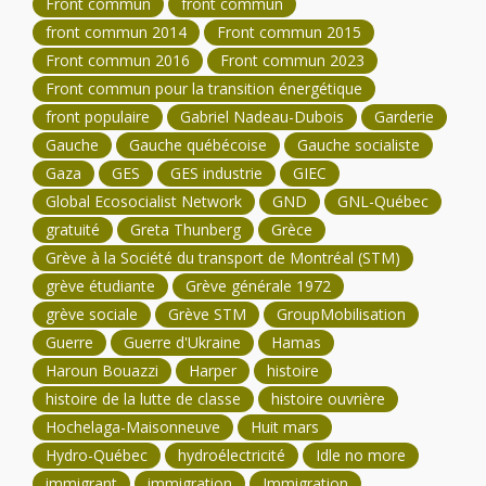
Front commun
front commun
front commun 2014
Front commun 2015
Front commun 2016
Front commun 2023
Front commun pour la transition énergétique
front populaire
Gabriel Nadeau-Dubois
Garderie
Gauche
Gauche québécoise
Gauche socialiste
Gaza
GES
GES industrie
GIEC
Global Ecosocialist Network
GND
GNL-Québec
gratuité
Greta Thunberg
Grèce
Grève à la Société du transport de Montréal (STM)
grève étudiante
Grève générale 1972
grève sociale
Grève STM
GroupMobilisation
Guerre
Guerre d'Ukraine
Hamas
Haroun Bouazzi
Harper
histoire
histoire de la lutte de classe
histoire ouvrière
Hochelaga-Maisonneuve
Huit mars
Hydro-Québec
hydroélectricité
Idle no more
immigrant
immigration
Immigration