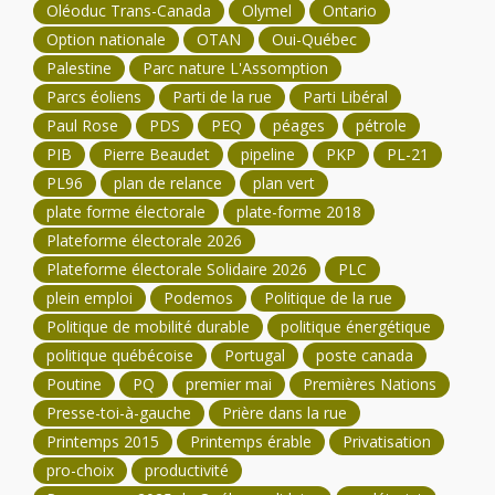
Oléoduc Trans-Canada
Olymel
Ontario
Option nationale
OTAN
Oui-Québec
Palestine
Parc nature L'Assomption
Parcs éoliens
Parti de la rue
Parti Libéral
Paul Rose
PDS
PEQ
péages
pétrole
PIB
Pierre Beaudet
pipeline
PKP
PL-21
PL96
plan de relance
plan vert
plate forme électorale
plate-forme 2018
Plateforme électorale 2026
Plateforme électorale Solidaire 2026
PLC
plein emploi
Podemos
Politique de la rue
Politique de mobilité durable
politique énergétique
politique québécoise
Portugal
poste canada
Poutine
PQ
premier mai
Premières Nations
Presse-toi-à-gauche
Prière dans la rue
Printemps 2015
Printemps érable
Privatisation
pro-choix
productivité