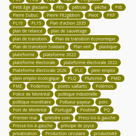
Petit âge glaciaire
PEV
pétrole
pêche
PIB
Pierre Dubuc
Pierre Fitzgibbon
Pivot
PKP
PL10
PL15
Plan d'action 2035
plan de relance
plan de sauvetage
plan de transition
Plan de transition économique
Plan de transition Solidaire
Plan vert
plastique
plateforme
plateforme 2022
plateforme électorale
plateforme électorale 2022
Plateforme électorale 2026
PLC
plein emploi
plein emploi écologique
PLQ
Pluricrise
PMD
PME
Podemos
points saillants
Polémos
Police de Montréal
politique industrielle
politique monétaire
Pollueur-payeur
porc
Port de Montréal
Portugal
Poutine
PQ
Premier mai
prendre soin
Press-toi-à-gauche
Presse-toi-à-gauche
principe de Joyce
privatisation
Production circulaire
productivité