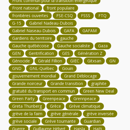
Front commun pour la transition énergétique
Front national
front populaire
frontières ouvertes
FSE-CSQ
FSSS
FTQ
G-15
Gabriel Nadeau-Dubois
Gabriel Naseau-Dubois
GAFA
GAFAM
Gardiens du territoire
gauche
Gauche québécoise
Gauche socialiste
Gaza
GEN
Gentrification
GES
Génération Z
Génocide
Gérald Fillion
GIEC
Gitxsan
GN
GND
GNL-Québec
Gouin
gouvernement mondial
Grand Déblocage
Grande noirceur
Grande transition
graphite
gratuité du transport en commun
Green New Deal
Green Party
Greenpeace
Grennpeace
Greta Thunberg
Grèce
Grève climatique
grève de la faim
grève générale
grève inversée
grève sociale
Grève tournante
Guardian
Guerre
Guillaume Hébert
Haisla
Haïti