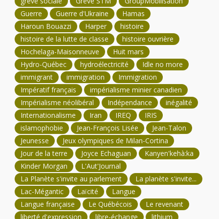
grève sociale
Grève STM
GroupMobilisation
Guerre
Guerre d'Ukraine
Hamas
Haroun Bouazzi
Harper
histoire
histoire de la lutte de classe
histoire ouvrière
Hochelaga-Maisonneuve
Huit mars
Hydro-Québec
hydroélectricité
Idle no more
immigrant
immigration
Immigration
Impératif français
impérialisme minier canadien
Impérialisme néolibéral
Indépendance
inégalité
Internationalisme
Iran
IREQ
IRIS
islamophobie
Jean-François Lisée
Jean-Talon
Jeunesse
Jeux olympiques de Milan-Cortina
Jour de la terre
Joyce Echaguan
Kanyen'kehà:ka
Kinder Morgan
L'Aut'Journal
La Planète s'invite au parlement
La planète s'invite...
Lac-Mégantic
Laïcité
Langue
Langue française
Le Québécois
Le revenant
liberté d'expression
libre-échange
lithium