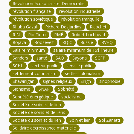
Révolution écosocialiste. Démocratie
révolution française
révolution industrielle
révolution soviétique
révolution tranquille
Rhuba Gazal
Richard Desjardins
Ricochet
RIN
Rio Tinto
RMÉ
Robert Lochhead
Rojava
Roosevelt
RQIC
Russie
RVHQ
Salaire minimum
salaire minimum de 15$ l'heure
Sanders
santé
SAQ
Sayona
SCFP
SCHL
secteur public
service public
settlement colonialism
settler colonialism
Shawinigan
signes religieux
Singh
sinophobie
Sionisme
SNAP
Sobriété
Sobriété énergétique
socialisme
Société de soin et de lien
Société de soins et de liens
Société du soin et du lien
Soin et lien
Sol Zanetti
Solidaire décroissance matérielle