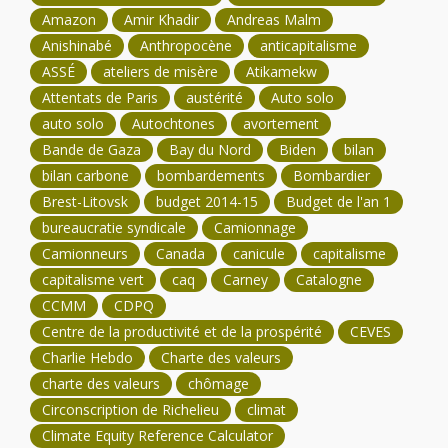
Amazon
Amir Khadir
Andreas Malm
Anishinabé
Anthropocène
anticapitalisme
ASSÉ
ateliers de misère
Atikamekw
Attentats de Paris
austérité
Auto solo
auto solo
Autochtones
avortement
Bande de Gaza
Bay du Nord
Biden
bilan
bilan carbone
bombardements
Bombardier
Brest-Litovsk
budget 2014-15
Budget de l'an 1
bureaucratie syndicale
Camionnage
Camionneurs
Canada
canicule
capitalisme
capitalisme vert
caq
Carney
Catalogne
CCMM
CDPQ
Centre de la productivité et de la prospérité
CEVES
Charlie Hebdo
Charte des valeurs
charte des valeurs
chômage
Circonscription de Richelieu
climat
Climate Equity Reference Calculator