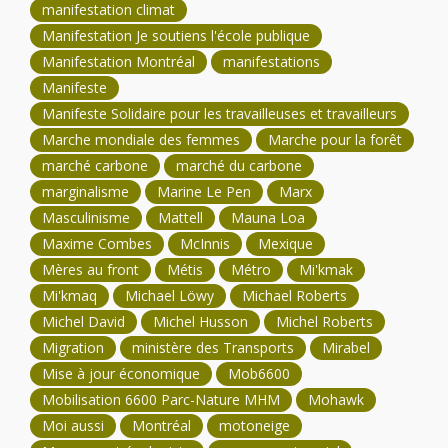
manifestation climat
Manifestation Je soutiens l'école publique
Manifestation Montréal
manifestations
Manifeste
Manifeste Solidaire pour les travailleuses et travailleurs
Marche mondiale des femmes
Marche pour la forêt
marché carbone
marché du carbone
marginalisme
Marine Le Pen
Marx
Masculinisme
Mattell
Mauna Loa
Maxime Combes
McInnis
Mexique
Mères au front
Métis
Métro
Mi'kmak
Mi'kmaq
Michael Löwy
Michael Roberts
Michel David
Michel Husson
Michel Roberts
Migration
ministère des Transports
Mirabel
Mise à jour économique
Mob6600
Mobilisation 6600 Parc-Nature MHM
Mohawk
Moi aussi
Montréal
motoneige