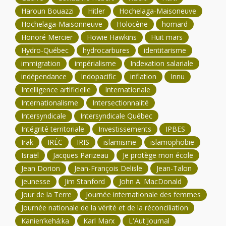
Haroun Bouazzi
Hitler
Hochelaga-Maisoneuve
Hochelaga-Maisonneuve
Holocène
homard
Honoré Mercier
Howie Hawkins
Huit mars
Hydro-Québec
hydrocarbures
identitarisme
immigration
impérialisme
Indexation salariale
indépendance
Indopacific
inflation
Innu
Intelligence artificielle
Internationale
Internationalisme
Intersectionnalité
Intersyndicale
Intersyndicale Québec
Intégrité territoriale
Investissements
IPBES
Irak
IRÉC
IRIS
islamisme
islamophobie
Israël
Jacques Parizeau
Je protège mon école
Jean Dorion
Jean-François Delisle
Jean-Talon
jeunesse
Jim Stanford
John A. MacDonald
Jour de la Terre
Journée internationale des femmes
Journée nationale de la vérité et de la réconciliation
Kanien’kehá:ka
Karl Marx
L'Aut'Journal