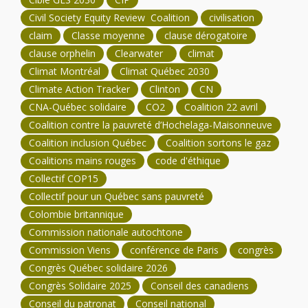
Civil Society Equity Review Coalition
civilisation
claim
Classe moyenne
clause dérogatoire
clause orphelin
Clearwater
climat
Climat Montréal
Climat Québec 2030
Climate Action Tracker
Clinton
CN
CNA-Québec solidaire
CO2
Coalition 22 avril
Coalition contre la pauvreté d’Hochelaga-Maisonneuve
Coalition inclusion Québec
Coalition sortons le gaz
Coalitions mains rouges
code d'éthique
Collectif COP15
Collectif pour un Québec sans pauvreté
Colombie britannique
Commission nationale autochtone
Commission Viens
conférence de Paris
congrès
Congrès Québec solidaire 2026
Congrès Solidaire 2025
Conseil des canadiens
Conseil du patronat
Conseil national