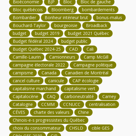
Bioéconomie
BJP
Bloc
Bloc de gauche
Bloc québécois
Bloomberg
bombardements
Bombardier
Bonheur intérieur brut
bonus-malus
Bouchard-Taylor
bourgeoisie
Broadback
budget
budget 2019
budget 2021 Québec
Budget fédéral 2024
budget public
Budget Québec 2024-25
CAD
Cali
Camille-Laurin
Camionneurs
Camp McGill
campagne électorale 2022
Campagne politique
campisme
Canada
Canadien de Montréal
cancel culture
canicule
CAP écologie
capitalisme marchand
capitalisme vert
Capitalocène
CAQ
carboneutralité
Carney
Catalogne
CCMM
CCNUCC
centralisation
CÉVES
charte des valeurs
Chine
Chinois-e-s progressistes du Québec
choix du consommateur
CHSLD
cible GES
Cible GES 2030
CIP