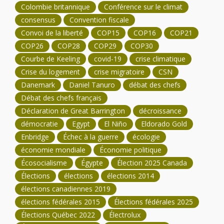
Colombie britannique
Conférence sur le climat
consensus
Convention fiscale
Convoi de la liberté
COP15
COP16
COP21
COP26
COP28
COP29
COP30
Courbe de Keeling
covid-19
crise climatique
Crise du logement
crise migratoire
CSN
Danemark
Daniel Tanuro
débat des chefs
Débat des chefs français
Déclaration de Great Barrington
décroissance
démocratie
Egypt
El Niño
Eldorado Gold
Enbridge
Échec à la guerre
écologie
économie mondiale
Économie politique
Écosocialisme
Égypte
Élection 2025 Canada
Élections
élections
élections 2014
élections canadiennes 2019
élections fédérales 2015
Élections fédérales 2025
Élections Québec 2022
Électrolux