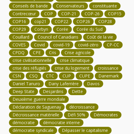
Conseils de bande
Conservateurs
constituante
Contrecœur
COP
COP-21
COP-26
COP15
COP16
cop21
COP22
COP26
COP28
COP29
Corbyn
Corée
Corée du Sud
Couillard
Council of Canadians
Coût de la vie
COVES
Covid
covid-19
covid-zéro
CP-CC
CPDQ
CPE
Cris
Crise agricole
crise civilisationnelle
crise climatique
crise des réfugiés
crise du logement
croissance
CSN
CSQ
CTC
CUP
CUPE
Danemark
Daniel Tanuro
Dany Laferrière
Davos
Deep State
Desjardins
Dette
Deuxième guerre mondiale
Déclaration de Saguenay
décroissance
Décroissance matérielle
Défi 50%
Démocrates
démocratie
démocratie interne
démocratie syndicale
Dépasser le capitalisme