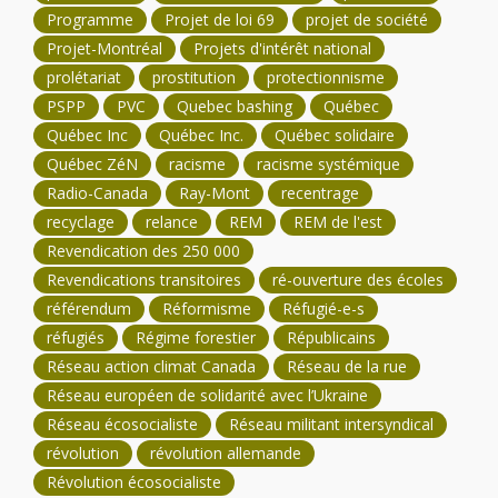
Programme
Projet de loi 69
projet de société
Projet-Montréal
Projets d'intérêt national
prolétariat
prostitution
protectionnisme
PSPP
PVC
Quebec bashing
Québec
Québec Inc
Québec Inc.
Québec solidaire
Québec ZéN
racisme
racisme systémique
Radio-Canada
Ray-Mont
recentrage
recyclage
relance
REM
REM de l'est
Revendication des 250 000
Revendications transitoires
ré-ouverture des écoles
référendum
Réformisme
Réfugié-e-s
réfugiés
Régime forestier
Républicains
Réseau action climat Canada
Réseau de la rue
Réseau européen de solidarité avec l’Ukraine
Réseau écosocialiste
Réseau militant intersyndical
révolution
révolution allemande
Révolution écosocialiste