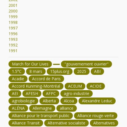
2001
2000
1999
1998
1997
1996
1993
1992
1991
March for Our Lives
"gouvernement ouvrier"
1.5°C
8 mars
15plus.org
2025
ABI
Acadie
Accord de Paris
Accord Kunming-Montréal
ACEUM
ACIDE
AEI
AFESH
AFPC
agro-industrie
agrobiologie
Alberta
Alcoa
Alexandre Leduc
ALÉNA
Allemagne
alliance
Alliance pour le transport public
Alliance rouge-verte
Alliance Transit
Alternative socialiste
Alternatives