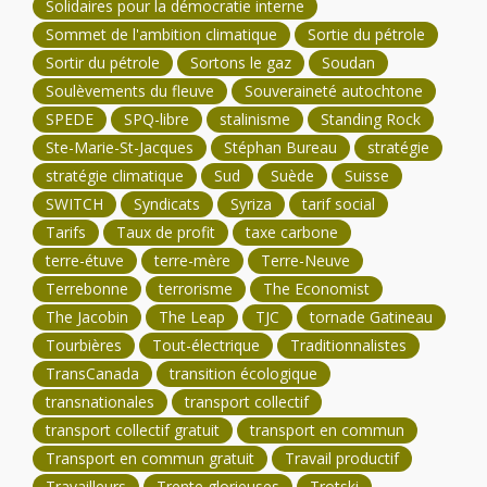
Solidaires pour la démocratie interne
Sommet de l'ambition climatique
Sortie du pétrole
Sortir du pétrole
Sortons le gaz
Soudan
Soulèvements du fleuve
Souveraineté autochtone
SPEDE
SPQ-libre
stalinisme
Standing Rock
Ste-Marie-St-Jacques
Stéphan Bureau
stratégie
stratégie climatique
Sud
Suède
Suisse
SWITCH
Syndicats
Syriza
tarif social
Tarifs
Taux de profit
taxe carbone
terre-étuve
terre-mère
Terre-Neuve
Terrebonne
terrorisme
The Economist
The Jacobin
The Leap
TJC
tornade Gatineau
Tourbières
Tout-électrique
Traditionnalistes
TransCanada
transition écologique
transnationales
transport collectif
transport collectif gratuit
transport en commun
Transport en commun gratuit
Travail productif
Travailleurs
Trente glorieuses
Trotski