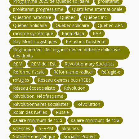
Programme 2025 de Québec solidaire
prolétariat
prolétariat. progressisme
Quatrième Internationale
Question nationale
Québec
Québec Inc.
Québec Solidaire
Québec solidaire
Québec-ZéN
racisme systémique
Rana Plaza
RAP
Ray-Mont Logistiques
Refusons l'austérité
Regroupement des organismes en défense collective
des droits
REM
REM de l'Est
Revolutionnary Socialists
Réforme fiscale
Réformisme radical
Réfugié-e
réfugiés
Réseau express bus (REB)
Réseau écosocialiste
Révolution
Révolution. Néofascisme
Révolutionnaires socialistes
Révoluttion
Robin des ruelles
Russie
salaire minimum de 15 $
salaire minimum de 15$
sciences
SEVPM
Skouries
Sobriété énergétique
Socialist Project