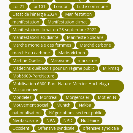
Loi 21
loi 101
London
Lutte commune
L’état de l’énergie 2024
Manifestation
manifestation
Manifestation climat
Manifestation climat du 23 septembre 2022
manifestation étudiante
Manifeste Solidaire
Marche mondiale des femmes
Marché carbone
marché du carbone
Marie-Victorin
Martine Ouellet
Marxisme
marxisme
Médecins québécois pour un régime public
Mi'kmaq
Mob6600-ParcNature
Mobilisation 6600 Parc-Nature Mercier-Hochelaga-
Maisonneuve
Mondelez
Montréal
Morgentaler
Mot en N
Mouvement social
Munich
Nakba
nationalisation
Négociations secteur public
Néofascisme
NPA
NPD
Nucléaire
Occident
Offensive syndicale
offensive syndicale