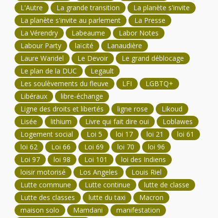
L'Autre
La grande transition
La planète s'invite
La planète s'invite au parlement
La Presse
La Vérendry
Labeaume
Labor Notes
Labour Party
laïcité
Lanaudière
Laure Waridel
Le Devoir
Le grand déblocage
Le plan de la DUC
Legault
Les soulèvements du fleuve
LFI
LGBTQ+
Libéraux
libre-échange
Ligne des droits et libertés
ligne rose
Likoud
Lisée
lithium
Livre qui fait dire oui
Loblawes
Logement social
Loi 5
loi 17
loi 21
loi 61
loi 62
Loi 66
Loi 69
loi 70
loi 96
Loi 97
loi 98
Loi 101
loi des Indiens
loisir motorisé
Los Angeles
Louis Riel
Lutte commune
Lutte continue
lutte de classe
Lutte des classes
lutte du taxi
Macron
maison solo
Mamdani
manifestation