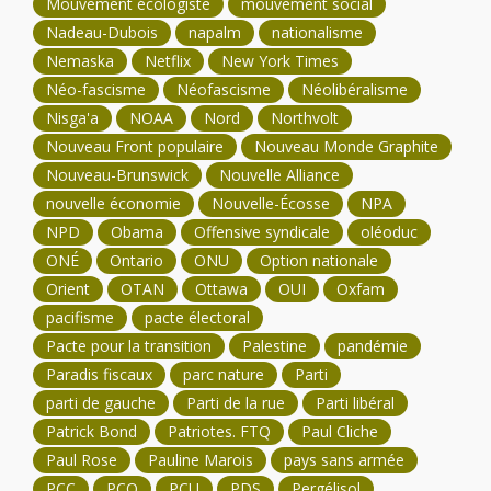
Mouvement écologiste
mouvement social
Nadeau-Dubois
napalm
nationalisme
Nemaska
Netflix
New York Times
Néo-fascisme
Néofascisme
Néolibéralisme
Nisga'a
NOAA
Nord
Northvolt
Nouveau Front populaire
Nouveau Monde Graphite
Nouveau-Brunswick
Nouvelle Alliance
nouvelle économie
Nouvelle-Écosse
NPA
NPD
Obama
Offensive syndicale
oléoduc
ONÉ
Ontario
ONU
Option nationale
Orient
OTAN
Ottawa
OUI
Oxfam
pacifisme
pacte électoral
Pacte pour la transition
Palestine
pandémie
Paradis fiscaux
parc nature
Parti
parti de gauche
Parti de la rue
Parti libéral
Patrick Bond
Patriotes. FTQ
Paul Cliche
Paul Rose
Pauline Marois
pays sans armée
PCC
PCQ
PCU
PDS
Pergélisol