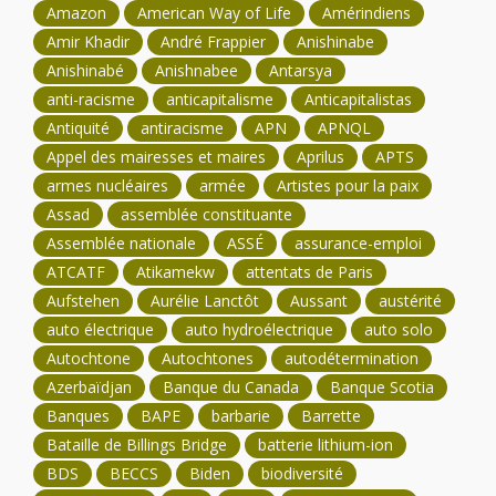
Amazon
American Way of Life
Amérindiens
Amir Khadir
André Frappier
Anishinabe
Anishinabé
Anishnabee
Antarsya
anti-racisme
anticapitalisme
Anticapitalistas
Antiquité
antiracisme
APN
APNQL
Appel des mairesses et maires
Aprilus
APTS
armes nucléaires
armée
Artistes pour la paix
Assad
assemblée constituante
Assemblée nationale
ASSÉ
assurance-emploi
ATCATF
Atikamekw
attentats de Paris
Aufstehen
Aurélie Lanctôt
Aussant
austérité
auto électrique
auto hydroélectrique
auto solo
Autochtone
Autochtones
autodétermination
Azerbaïdjan
Banque du Canada
Banque Scotia
Banques
BAPE
barbarie
Barrette
Bataille de Billings Bridge
batterie lithium-ion
BDS
BECCS
Biden
biodiversité