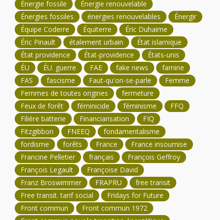
Énergie fossile
Énergie renouvelable
Énergies fossiles
énergies renouvelables
Énergir
Équipe Coderre
Équiterre
Éric Duhaime
Éric Pinault
étalement urbain
État islamique
État providence
État-providence
États-unis
ÉU
ÉU. guerre
FAE
fake news
famine
FAS
fascisme
Faut-qu'on-se-parle
Femme
Femmes de toutes origines
fermeture
Feux de forêt
féminicide
féminisme
FFQ
Filière batterie
Financiarisation
FIQ
Fitzgibbon
FNEEQ
fondamentalisme
fordisme
forêts
France
France insoumise
Francine Pelletier
français
François Geffroy
François Legault
Françoise David
Franz Broswimmer
FRAPRU
free transit
Free transit. tarif social
Fridays for Future
Front commun
Front commun 1972