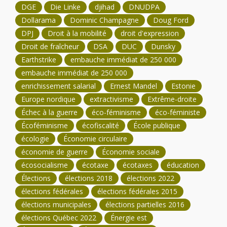
DGE
Die Linke
djihad
DNUDPA
Dollarama
Dominic Champagne
Doug Ford
DPJ
Droit à la mobilité
droit d'expression
Droit de fraîcheur
DSA
DUC
Dunsky
Earthstrike
embauche immédiat de 250 000
embauche immédiat de 250 000
enrichissement salarial
Ernest Mandel
Estonie
Europe nordique
extractivisme
Extrême-droite
Échec à la guerre
éco-féminisme
éco-féministe
Écoféminisme
écofiscalité
École publique
écologie
Économie circulaire
économie de guerre
Économie sociale
écosocialisme
écotaxe
écotaxes
éducation
Élections
élections 2018
élections 2022
élections fédérales
élections fédérales 2015
élections municipales
élections partielles 2016
élections Québec 2022
Énergie est