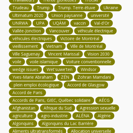
Trudeau
Trump
Trump. Terre-étuve
Ukraine
Ultimatum 2020
Union paysanne
université
UNRWA
UPA
UQÀM
vaccin
Val-d'Or
Vallée-Jonction
Vancouver
véhicule électrique
véhicules électriques
Victoire de Montréal
vieillissement
Vietnam
Ville de Montréal
Ville Saguenay
Vincent Marissal
Vision 2030
voile
voile islamique
Voiture conventionnelle
wedge issues
Wet'suwe'ten
Windsor
Yves-Marie Abraham
ZÉN
Zohran Mamdani
plein emploi écologique
Accord de Glasgow
Accord de Paris
Accords de Paris, GIEC, Québec solidaire
AÉCG
Afghanistan
Afrique du Sud
Agression sexuelle
agriculture
agro-industrie
ALÉNA
Algérie
Algonquins
Algonquins du Lac Barrière
Aliments ultratransformés
Allocation universelle