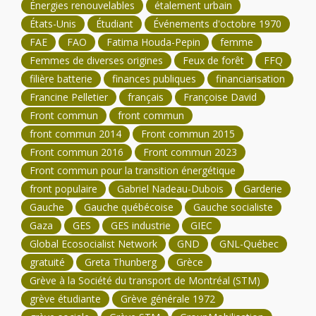
Énergies renouvelables
étalement urbain
États-Unis
Étudiant
Événements d'octobre 1970
FAE
FAO
Fatima Houda-Pepin
femme
Femmes de diverses origines
Feux de forêt
FFQ
filière batterie
finances publiques
financiarisation
Francine Pelletier
français
Françoise David
Front commun
front commun
front commun 2014
Front commun 2015
Front commun 2016
Front commun 2023
Front commun pour la transition énergétique
front populaire
Gabriel Nadeau-Dubois
Garderie
Gauche
Gauche québécoise
Gauche socialiste
Gaza
GES
GES industrie
GIEC
Global Ecosocialist Network
GND
GNL-Québec
gratuité
Greta Thunberg
Grèce
Grève à la Société du transport de Montréal (STM)
grève étudiante
Grève générale 1972