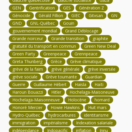
Gauche québécoise
Gauche socialiste
Gaza
GEN
Gentrification
GES
Génération Z
Génocide
Gérald Fillion
GIEC
Gitxsan
GN
GND
GNL-Québec
Gouin
gouvernement mondial
Grand Déblocage
Grande noirceur
Grande transition
graphite
gratuité du transport en commun
Green New Deal
Green Party
Greenpeace
Grennpeace
Greta Thunberg
Grèce
Grève climatique
grève de la faim
grève générale
grève inversée
grève sociale
Grève tournante
Guardian
Guerre
Guillaume Hébert
Haisla
Haïti
Haroun Bouazzi
Hitler
Hochelaga-Maisoneuve
Hochelaga-Maisonneuve
Holocène
homard
Honoré Mercier
Howie Hawkins
Huit mars
Hydro-Québec
hydrocarbures
identitarisme
immigration
impérialisme
Indexation salariale
indépendance
Indopacific
inflation
Innu