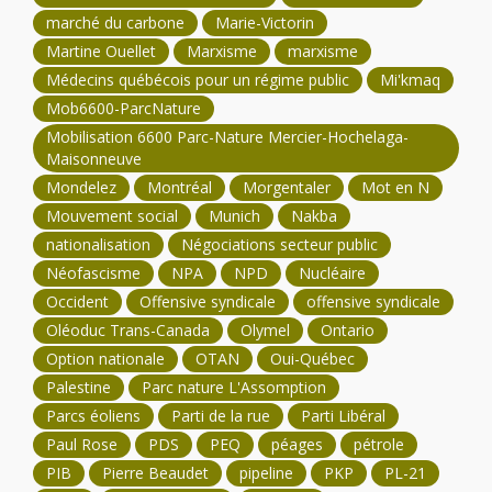
marché du carbone
Marie-Victorin
Martine Ouellet
Marxisme
marxisme
Médecins québécois pour un régime public
Mi'kmaq
Mob6600-ParcNature
Mobilisation 6600 Parc-Nature Mercier-Hochelaga-
Maisonneuve
Mondelez
Montréal
Morgentaler
Mot en N
Mouvement social
Munich
Nakba
nationalisation
Négociations secteur public
Néofascisme
NPA
NPD
Nucléaire
Occident
Offensive syndicale
offensive syndicale
Oléoduc Trans-Canada
Olymel
Ontario
Option nationale
OTAN
Oui-Québec
Palestine
Parc nature L'Assomption
Parcs éoliens
Parti de la rue
Parti Libéral
Paul Rose
PDS
PEQ
péages
pétrole
PIB
Pierre Beaudet
pipeline
PKP
PL-21