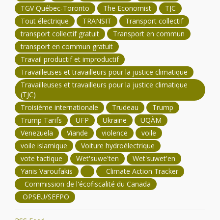
TGV Québec-Toronto
The Economist
TJC
Tout électrique
TRANSIT
Transport collectif
transport collectif gratuit
Transport en commun
transport en commun gratuit
Travail productif et improductif
Travailleuses et travailleurs pour la justice climatique
Travailleuses et travailleurs pour la justice climatique
(TJC)
Troisième internationale
Trudeau
Trump
Trump Tarifs
UFP
Ukraine
UQÀM
Venezuela
Viande
violence
voile
voile islamique
Voiture hydroélectrique
vote tactique
Wet'suwe'ten
Wet'suwet'en
Yanis Varoufakis
Climate Action Tracker
Commission de l'écofiscalité du Canada
OPSEU/SEFPO