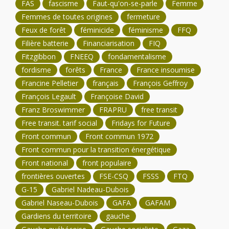
FAS
fascisme
Faut-qu'on-se-parle
Femme
Femmes de toutes origines
fermeture
Feux de forêt
féminicide
féminisme
FFQ
Filière batterie
Financiarisation
FIQ
Fitzgibbon
FNEEQ
fondamentalisme
fordisme
forêts
France
France insoumise
Francine Pelletier
français
François Geffroy
François Legault
Françoise David
Franz Broswimmer
FRAPRU
free transit
Free transit. tarif social
Fridays for Future
Front commun
Front commun 1972
Front commun pour la transition énergétique
Front national
front populaire
frontières ouvertes
FSE-CSQ
FSSS
FTQ
G-15
Gabriel Nadeau-Dubois
Gabriel Naseau-Dubois
GAFA
GAFAM
Gardiens du territoire
gauche