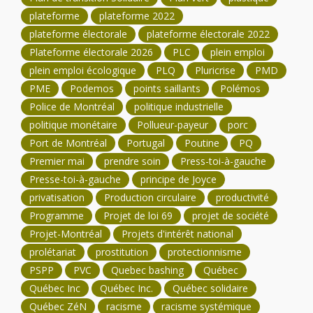
plateforme
plateforme 2022
plateforme électorale
plateforme électorale 2022
Plateforme électorale 2026
PLC
plein emploi
plein emploi écologique
PLQ
Pluricrise
PMD
PME
Podemos
points saillants
Polémos
Police de Montréal
politique industrielle
politique monétaire
Pollueur-payeur
porc
Port de Montréal
Portugal
Poutine
PQ
Premier mai
prendre soin
Press-toi-à-gauche
Presse-toi-à-gauche
principe de Joyce
privatisation
Production circulaire
productivité
Programme
Projet de loi 69
projet de société
Projet-Montréal
Projets d'intérêt national
prolétariat
prostitution
protectionnisme
PSPP
PVC
Quebec bashing
Québec
Québec Inc
Québec Inc.
Québec solidaire
Québec ZéN
racisme
racisme systémique