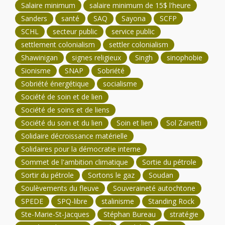
Salaire minimum
salaire minimum de 15$ l'heure
Sanders
santé
SAQ
Sayona
SCFP
SCHL
secteur public
service public
settlement colonialism
settler colonialism
Shawinigan
signes religieux
Singh
sinophobie
Sionisme
SNAP
Sobriété
Sobriété énergétique
socialisme
Société de soin et de lien
Société de soins et de liens
Société du soin et du lien
Soin et lien
Sol Zanetti
Solidaire décroissance matérielle
Solidaires pour la démocratie interne
Sommet de l'ambition climatique
Sortie du pétrole
Sortir du pétrole
Sortons le gaz
Soudan
Soulèvements du fleuve
Souveraineté autochtone
SPEDE
SPQ-libre
stalinisme
Standing Rock
Ste-Marie-St-Jacques
Stéphan Bureau
stratégie