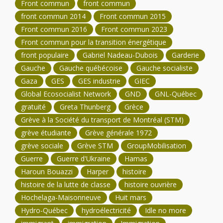
Front commun
front commun
front commun 2014
Front commun 2015
Front commun 2016
Front commun 2023
Front commun pour la transition énergétique
front populaire
Gabriel Nadeau-Dubois
Garderie
Gauche
Gauche québécoise
Gauche socialiste
Gaza
GES
GES industrie
GIEC
Global Ecosocialist Network
GND
GNL-Québec
gratuité
Greta Thunberg
Grèce
Grève à la Société du transport de Montréal (STM)
grève étudiante
Grève générale 1972
grève sociale
Grève STM
GroupMobilisation
Guerre
Guerre d'Ukraine
Hamas
Haroun Bouazzi
Harper
histoire
histoire de la lutte de classe
histoire ouvrière
Hochelaga-Maisonneuve
Huit mars
Hydro-Québec
hydroélectricité
Idle no more