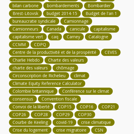
bilan carbone
bombardements
Bombardier
Brest-Litovsk
budget 2014-15
Budget de l'an 1
bureaucratie syndicale
Camionnage
Camionneurs
Canada
canicule
capitalisme
capitalisme vert
caq
Carney
Catalogne
CCMM
CDPQ
Centre de la productivité et de la prospérité
CEVES
Charlie Hebdo
Charte des valeurs
charte des valeurs
chômage
Circonscription de Richelieu
climat
Climate Equity Reference Calculator
Colombie britannique
Conférence sur le climat
consensus
Convention fiscale
Convoi de la liberté
COP15
COP16
COP21
COP26
COP28
COP29
COP30
Courbe de Keeling
covid-19
crise climatique
Crise du logement
crise migratoire
CSN