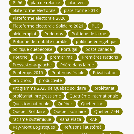
PL96
plan de relance
plan vert
plate forme électorale
plate-forme 2018
Plateforme électorale 2026
Plateforme électorale Solidaire 2026
PLC
plein emploi
Podemos
Politique de la rue
Politique de mobilité durable
politique énergétique
politique québécoise
Portugal
poste canada
Poutine
PQ
premier mai
Premières Nations
Presse-toi-à-gauche
Prière dans la rue
Printemps 2015
Printemps érable
Privatisation
pro-choix
productivité
Programme 2025 de Québec solidaire
prolétariat
prolétariat. progressisme
Quatrième Internationale
Question nationale
Québec
Québec Inc.
Québec Solidaire
Québec solidaire
Québec-ZéN
racisme systémique
Rana Plaza
RAP
Ray-Mont Logistiques
Refusons l'austérité