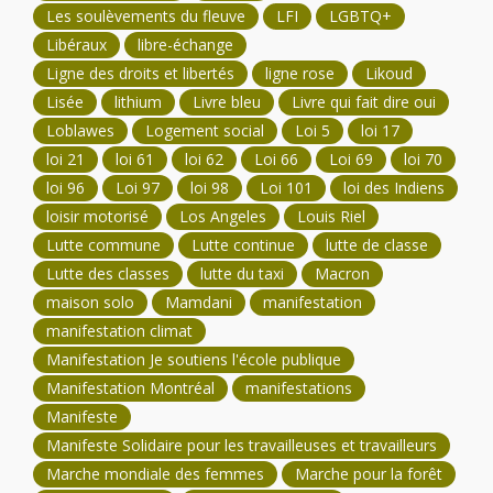
Les soulèvements du fleuve
LFI
LGBTQ+
Libéraux
libre-échange
Ligne des droits et libertés
ligne rose
Likoud
Lisée
lithium
Livre bleu
Livre qui fait dire oui
Loblawes
Logement social
Loi 5
loi 17
loi 21
loi 61
loi 62
Loi 66
Loi 69
loi 70
loi 96
Loi 97
loi 98
Loi 101
loi des Indiens
loisir motorisé
Los Angeles
Louis Riel
Lutte commune
Lutte continue
lutte de classe
Lutte des classes
lutte du taxi
Macron
maison solo
Mamdani
manifestation
manifestation climat
Manifestation Je soutiens l'école publique
Manifestation Montréal
manifestations
Manifeste
Manifeste Solidaire pour les travailleuses et travailleurs
Marche mondiale des femmes
Marche pour la forêt