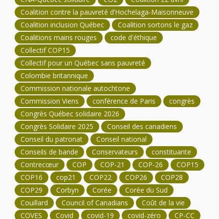
Coalition contre la pauvreté d’Hochelaga-Maisonneuve
Coalition inclusion Québec
Coalition sortons le gaz
Coalitions mains rouges
code d'éthique
Collectif COP15
Collectif pour un Québec sans pauvreté
Colombie britannique
Commission nationale autochtone
Commission Viens
conférence de Paris
congrès
Congrès Québec solidaire 2026
Congrès Solidaire 2025
Conseil des canadiens
Conseil du patronat
Conseil national
Conseils de bande
Conservateurs
constituante
Contrecœur
COP
COP-21
COP-26
COP15
COP16
cop21
COP22
COP26
COP28
COP29
Corbyn
Corée
Corée du Sud
Couillard
Council of Canadians
Coût de la vie
COVES
Covid
covid-19
covid-zéro
CP-CC