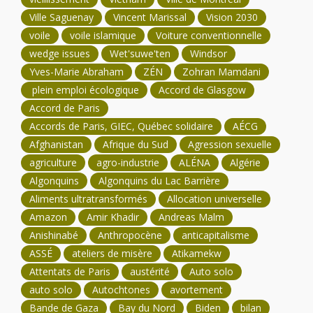
Ville Saguenay
Vincent Marissal
Vision 2030
voile
voile islamique
Voiture conventionnelle
wedge issues
Wet'suwe'ten
Windsor
Yves-Marie Abraham
ZÉN
Zohran Mamdani
plein emploi écologique
Accord de Glasgow
Accord de Paris
Accords de Paris, GIEC, Québec solidaire
AÉCG
Afghanistan
Afrique du Sud
Agression sexuelle
agriculture
agro-industrie
ALÉNA
Algérie
Algonquins
Algonquins du Lac Barrière
Aliments ultratransformés
Allocation universelle
Amazon
Amir Khadir
Andreas Malm
Anishinabé
Anthropocène
anticapitalisme
ASSÉ
ateliers de misère
Atikamekw
Attentats de Paris
austérité
Auto solo
auto solo
Autochtones
avortement
Bande de Gaza
Bay du Nord
Biden
bilan