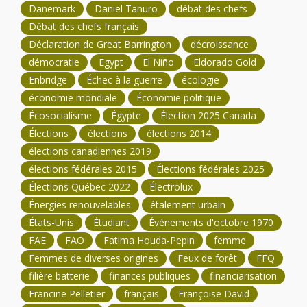
Danemark
Daniel Tanuro
débat des chefs
Débat des chefs français
Déclaration de Great Barrington
décroissance
démocratie
Egypt
El Niño
Eldorado Gold
Enbridge
Échec à la guerre
écologie
économie mondiale
Économie politique
Écosocialisme
Égypte
Élection 2025 Canada
Élections
élections
élections 2014
élections canadiennes 2019
élections fédérales 2015
Élections fédérales 2025
Élections Québec 2022
Électrolux
Énergies renouvelables
étalement urbain
États-Unis
Étudiant
Événements d'octobre 1970
FAE
FAO
Fatima Houda-Pepin
femme
Femmes de diverses origines
Feux de forêt
FFQ
filière batterie
finances publiques
financiarisation
Francine Pelletier
français
Françoise David