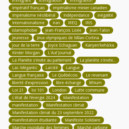
immigrant
immigration
Immigration
Impératif français
impérialisme minier canadien
Impérialisme néolibéral
Indépendance
inégalité
Internationalisme
Iran
IREQ
IRIS
islamophobie
Jean-François Lisée
Jean-Talon
Jeunesse
Jeux olympiques de Milan-Cortina
Jour de la terre
Joyce Echaguan
Kanyen'kehà:ka
Kinder Morgan
L'Aut'Journal
La Planète s'invite au parlement
La planète s'invite...
Lac-Mégantic
Laïcité
Langue
Langue française
Le Québécois
Le revenant
liberté d'expression
libre-échange
lithium
Loi 21
loi 101
London
Lutte commune
L’état de l’énergie 2024
Manifestation
manifestation
Manifestation climat
Manifestation climat du 23 septembre 2022
manifestation étudiante
Manifeste Solidaire
Marche mondiale des femmes
Marché carbone