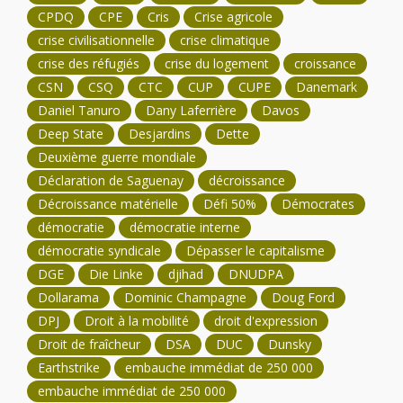
CPDQ
CPE
Cris
Crise agricole
crise civilisationnelle
crise climatique
crise des réfugiés
crise du logement
croissance
CSN
CSQ
CTC
CUP
CUPE
Danemark
Daniel Tanuro
Dany Laferrière
Davos
Deep State
Desjardins
Dette
Deuxième guerre mondiale
Déclaration de Saguenay
décroissance
Décroissance matérielle
Défi 50%
Démocrates
démocratie
démocratie interne
démocratie syndicale
Dépasser le capitalisme
DGE
Die Linke
djihad
DNUDPA
Dollarama
Dominic Champagne
Doug Ford
DPJ
Droit à la mobilité
droit d'expression
Droit de fraîcheur
DSA
DUC
Dunsky
Earthstrike
embauche immédiat de 250 000
embauche immédiat de 250 000