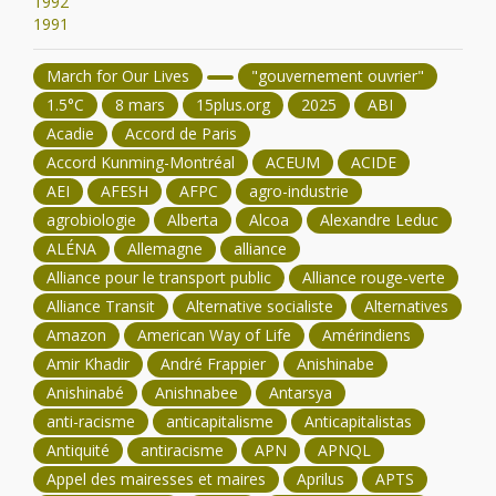
1992
1991
March for Our Lives
"gouvernement ouvrier"
1.5°C
8 mars
15plus.org
2025
ABI
Acadie
Accord de Paris
Accord Kunming-Montréal
ACEUM
ACIDE
AEI
AFESH
AFPC
agro-industrie
agrobiologie
Alberta
Alcoa
Alexandre Leduc
ALÉNA
Allemagne
alliance
Alliance pour le transport public
Alliance rouge-verte
Alliance Transit
Alternative socialiste
Alternatives
Amazon
American Way of Life
Amérindiens
Amir Khadir
André Frappier
Anishinabe
Anishinabé
Anishnabee
Antarsya
anti-racisme
anticapitalisme
Anticapitalistas
Antiquité
antiracisme
APN
APNQL
Appel des mairesses et maires
Aprilus
APTS