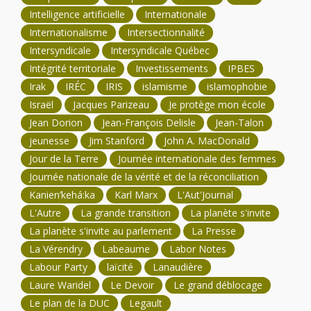
Intelligence artificielle
Internationale
Internationalisme
Intersectionnalité
Intersyndicale
Intersyndicale Québec
Intégrité territoriale
Investissements
IPBES
Irak
IRÉC
IRIS
islamisme
islamophobie
Israël
Jacques Parizeau
Je protège mon école
Jean Dorion
Jean-François Delisle
Jean-Talon
jeunesse
Jim Stanford
John A. MacDonald
Jour de la Terre
Journée internationale des femmes
Journée nationale de la vérité et de la réconciliation
Kanien’kehá:ka
Karl Marx
L'Aut'Journal
L'Autre
La grande transition
La planète s'invite
La planète s'invite au parlement
La Presse
La Vérendry
Labeaume
Labor Notes
Labour Party
laïcité
Lanaudière
Laure Waridel
Le Devoir
Le grand déblocage
Le plan de la DUC
Legault