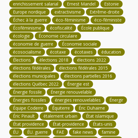
enrichissement salarial
Ernest Mandel
Estonie
Europe nordique
extractivisme
Extrême-droite
Échec à la guerre
éco-féminisme
éco-féministe
Écoféminisme
écofiscalité
École publique
écologie
Économie circulaire
économie de guerre
Économie sociale
écosocialisme
écotaxe
écotaxes
éducation
Élections
élections 2018
élections 2022
élections fédérales
élections fédérales 2015
élections municipales
élections partielles 2016
élections Québec 2022
Énergie est
Énergie fossile
Énergie renouvelable
Énergies fossiles
énergies renouvelables
Énergir
Équipe Coderre
Équiterre
Éric Duhaime
Éric Pinault
étalement urbain
État islamique
État providence
État-providence
États-unis
ÉU
ÉU. guerre
FAE
fake news
famine