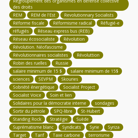
Regroupement des organismes en défense collective
des droits
REM
REM de l'Est
Revolutionnary Socialists
Réforme fiscale
Réformisme radical
Réfugié-e
réfugiés
Réseau express bus (REB)
Réseau écosocialiste
Révolution
Révolution. Néofascisme
Révolutionnaires socialistes
Révoluttion
Robin des ruelles
Russie
salaire minimum de 15 $
salaire minimum de 15$
sciences
SEVPM
Skouries
Sobriété énergétique
Socialist Project
Socialist Voice
Soin et lien
Solidaires pour la démocratie interne
sondages
Sortir du pétrole
SPQ-libre
St-Hubert
Standing Rock
Stratégie
Suède
Suprématisme blanc
Syndicats
Syrie
Syriza
Target
Tarif
Taxe carbone
terrorisme