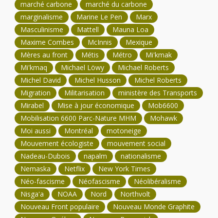
marché carbone
marché du carbone
marginalisme
Marine Le Pen
Marx
Masculinisme
Mattell
Mauna Loa
Maxime Combes
McInnis
Mexique
Mères au front
Métis
Métro
Mi'kmak
Mi'kmaq
Michael Löwy
Michael Roberts
Michel David
Michel Husson
Michel Roberts
Migration
Militarisation
ministère des Transports
Mirabel
Mise à jour économique
Mob6600
Mobilisation 6600 Parc-Nature MHM
Mohawk
Moi aussi
Montréal
motoneige
Mouvement écologiste
mouvement social
Nadeau-Dubois
napalm
nationalisme
Nemaska
Netflix
New York Times
Néo-fascisme
Néofascisme
Néolibéralisme
Nisga'a
NOAA
Nord
Northvolt
Nouveau Front populaire
Nouveau Monde Graphite