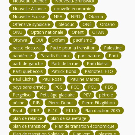
Nouveau Québec
Nouveau-Brunswick
Nouvelle Alliance
nouvelle économie
Nouvelle-Écosse
NPA
NPD
Obama
Offensive syndicale
oléoduc
ONÉ
Ontario
ONU
Option nationale
Orient
OTAN
Ottawa
OUI
Oxfam
pacifisme
pacte électoral
Pacte pour la transition
Palestine
pandémie
Paradis fiscaux
parc nature
Parti
parti de gauche
Parti de la rue
Parti libéral
Parti québécois
Patrick Bond
Patriotes. FTQ
Paul Cliche
Paul Rose
Pauline Marois
pays sans armée
PCC
PCQ
PCU
PDS
Pergélisol
Petit âge glaciaire
PEV
pétrole
pêche
PIB
Pierre Dubuc
Pierre Fitzgibbon
Pivot
PKP
PL10
PL15
Plan d'action 2035
plan de relance
plan de sauvetage
plan de transition
Plan de transition économique
Plan de transition Solidaire
Plan vert
plastique