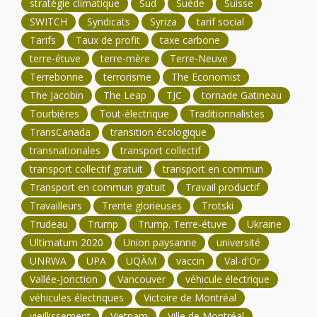
stratégie climatique
Sud
Suède
Suisse
SWITCH
Syndicats
Syriza
tarif social
Tarifs
Taux de profit
taxe carbone
terre-étuve
terre-mère
Terre-Neuve
Terrebonne
terrorisme
The Economist
The Jacobin
The Leap
TJC
tornade Gatineau
Tourbières
Tout-électrique
Traditionnalistes
TransCanada
transition écologique
transnationales
transport collectif
transport collectif gratuit
transport en commun
Transport en commun gratuit
Travail productif
Travailleurs
Trente glorieuses
Trotski
Trudeau
Trump
Trump. Terre-étuve
Ukraine
Ultimatum 2020
Union paysanne
université
UNRWA
UPA
UQÀM
vaccin
Val-d'Or
Vallée-Jonction
Vancouver
véhicule électrique
véhicules électriques
Victoire de Montréal
vieillissement
Vietnam
Ville de Montréal