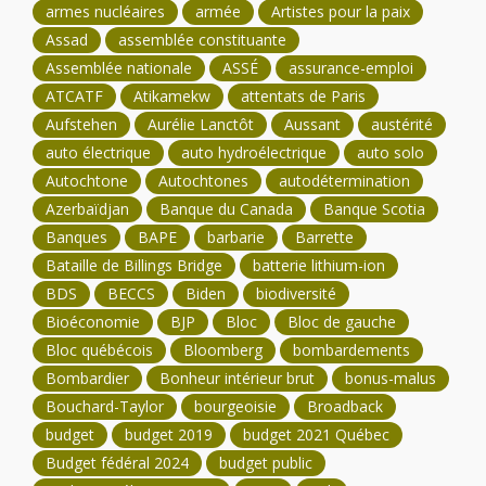
armes nucléaires
armée
Artistes pour la paix
Assad
assemblée constituante
Assemblée nationale
ASSÉ
assurance-emploi
ATCATF
Atikamekw
attentats de Paris
Aufstehen
Aurélie Lanctôt
Aussant
austérité
auto électrique
auto hydroélectrique
auto solo
Autochtone
Autochtones
autodétermination
Azerbaïdjan
Banque du Canada
Banque Scotia
Banques
BAPE
barbarie
Barrette
Bataille de Billings Bridge
batterie lithium-ion
BDS
BECCS
Biden
biodiversité
Bioéconomie
BJP
Bloc
Bloc de gauche
Bloc québécois
Bloomberg
bombardements
Bombardier
Bonheur intérieur brut
bonus-malus
Bouchard-Taylor
bourgeoisie
Broadback
budget
budget 2019
budget 2021 Québec
Budget fédéral 2024
budget public