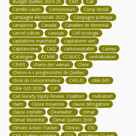
Budget Québec 2024-25
CAD
Cali
Camille-Laurin
Camionneurs
Camp McGill
campagne électorale 2022
Campagne politique
campisme
Canada
Canadien de Montréal
cancel culture
canicule
CAP écologie
capitalisme marchand
capitalisme vert
Capitalocène
CAQ
carboneutralité
Carney
Catalogne
CCMM
CCNUCC
centralisation
CÉVES
charte des valeurs
Chine
Chinois-e-s progressistes du Québec
choix du consommateur
CHSLD
cible GES
Cible GES 2030
CIP
Civil Society Equity Review Coalition
civilisation
claim
Classe moyenne
clause dérogatoire
clause orphelin
Clearwater
climat
Climat Montréal
Climat Québec 2030
Climate Action Tracker
Clinton
CN
CNA-Québec solidaire
CO2
Coalition 22 avril