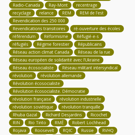
Radio-Canada
Ray-Mont
recentrage
recyclage
relance
REM
REM de l'est
Revendication des 250 000
Revendications transitoires
ré-ouverture des écoles
référendum
Réformisme
Réfugié-e-s
réfugiés
Régime forestier
Républicains
Réseau action climat Canada
Réseau de la rue
Réseau européen de solidarité avec l’Ukraine
Réseau écosocialiste
Réseau militant intersyndical
révolution
révolution allemande
Révolution écosocialiste
Révolution écosocialiste. Démocratie
révolution française
révolution industrielle
révolution soviétique
révolution tranquille
Rhuba Gazal
Richard Desjardins
Ricochet
RIN
Rio Tinto
RMÉ
Robert Lochhead
Rojava
Roosevelt
RQIC
Russie
RVHQ