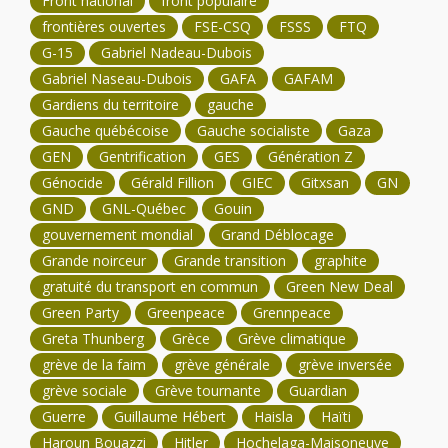
Front national
front populaire
frontières ouvertes
FSE-CSQ
FSSS
FTQ
G-15
Gabriel Nadeau-Dubois
Gabriel Naseau-Dubois
GAFA
GAFAM
Gardiens du territoire
gauche
Gauche québécoise
Gauche socialiste
Gaza
GEN
Gentrification
GES
Génération Z
Génocide
Gérald Fillion
GIEC
Gitxsan
GN
GND
GNL-Québec
Gouin
gouvernement mondial
Grand Déblocage
Grande noirceur
Grande transition
graphite
gratuité du transport en commun
Green New Deal
Green Party
Greenpeace
Grennpeace
Greta Thunberg
Grèce
Grève climatique
grève de la faim
grève générale
grève inversée
grève sociale
Grève tournante
Guardian
Guerre
Guillaume Hébert
Haisla
Haïti
Haroun Bouazzi
Hitler
Hochelaga-Maisoneuve