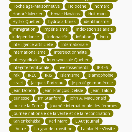
Hochelaga-Maisonneuve
Holocène
homard
Honoré Mercier
Howie Hawkins
Huit mars
Hydro-Québec
hydrocarbures
identitarisme
immigration
impérialisme
Indexation salariale
indépendance
Indopacific
inflation
Innu
Intelligence artificielle
Internationale
Internationalisme
Intersectionnalité
Intersyndicale
Intersyndicale Québec
Intégrité territoriale
Investissements
IPBES
Irak
IRÉC
IRIS
islamisme
islamophobie
Israël
Jacques Parizeau
Je protège mon école
Jean Dorion
Jean-François Delisle
Jean-Talon
jeunesse
Jim Stanford
John A. MacDonald
Jour de la Terre
Journée internationale des femmes
Journée nationale de la vérité et de la réconciliation
Kanien’kehá:ka
Karl Marx
L'Aut'Journal
L'Autre
La grande transition
La planète s'invite