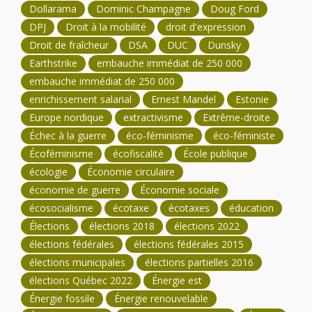
Dollarama
Dominic Champagne
Doug Ford
DPJ
Droit à la mobilité
droit d'expression
Droit de fraîcheur
DSA
DUC
Dunsky
Earthstrike
embauche immédiat de 250 000
embauche immédiat de 250 000
enrichissement salarial
Ernest Mandel
Estonie
Europe nordique
extractivisme
Extrême-droite
Échec à la guerre
éco-féminisme
éco-féministe
Écoféminisme
écofiscalité
École publique
écologie
Économie circulaire
économie de guerre
Économie sociale
écosocialisme
écotaxe
écotaxes
éducation
Élections
élections 2018
élections 2022
élections fédérales
élections fédérales 2015
élections municipales
élections partielles 2016
élections Québec 2022
Énergie est
Énergie fossile
Énergie renouvelable