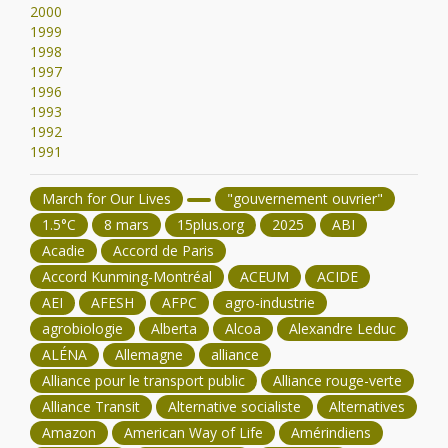
2000
1999
1998
1997
1996
1993
1992
1991
March for Our Lives
"gouvernement ouvrier"
1.5°C
8 mars
15plus.org
2025
ABI
Acadie
Accord de Paris
Accord Kunming-Montréal
ACEUM
ACIDE
AEI
AFESH
AFPC
agro-industrie
agrobiologie
Alberta
Alcoa
Alexandre Leduc
ALÉNA
Allemagne
alliance
Alliance pour le transport public
Alliance rouge-verte
Alliance Transit
Alternative socialiste
Alternatives
Amazon
American Way of Life
Amérindiens