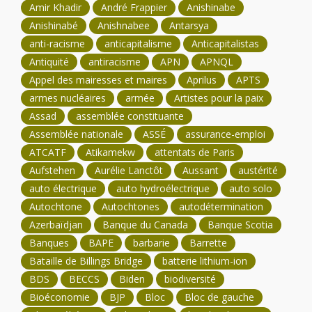
Amir Khadir
André Frappier
Anishinabe
Anishinabé
Anishnabee
Antarsya
anti-racisme
anticapitalisme
Anticapitalistas
Antiquité
antiracisme
APN
APNQL
Appel des mairesses et maires
Aprilus
APTS
armes nucléaires
armée
Artistes pour la paix
Assad
assemblée constituante
Assemblée nationale
ASSÉ
assurance-emploi
ATCATF
Atikamekw
attentats de Paris
Aufstehen
Aurélie Lanctôt
Aussant
austérité
auto électrique
auto hydroélectrique
auto solo
Autochtone
Autochtones
autodétermination
Azerbaïdjan
Banque du Canada
Banque Scotia
Banques
BAPE
barbarie
Barrette
Bataille de Billings Bridge
batterie lithium-ion
BDS
BECCS
Biden
biodiversité
Bioéconomie
BJP
Bloc
Bloc de gauche