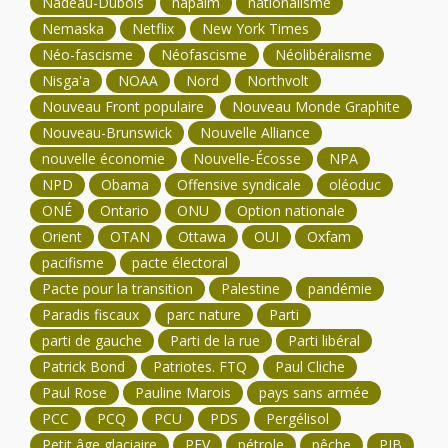
Nadeau-Dubois
napalm
nationalisme
Nemaska
Netflix
New York Times
Néo-fascisme
Néofascisme
Néolibéralisme
Nisga'a
NOAA
Nord
Northvolt
Nouveau Front populaire
Nouveau Monde Graphite
Nouveau-Brunswick
Nouvelle Alliance
nouvelle économie
Nouvelle-Écosse
NPA
NPD
Obama
Offensive syndicale
oléoduc
ONÉ
Ontario
ONU
Option nationale
Orient
OTAN
Ottawa
OUI
Oxfam
pacifisme
pacte électoral
Pacte pour la transition
Palestine
pandémie
Paradis fiscaux
parc nature
Parti
parti de gauche
Parti de la rue
Parti libéral
Patrick Bond
Patriotes. FTQ
Paul Cliche
Paul Rose
Pauline Marois
pays sans armée
PCC
PCQ
PCU
PDS
Pergélisol
Petit âge glaciaire
PEV
pétrole
pêche
PIB