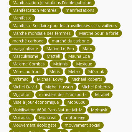
Manifestation Je soutiens l'école publique
Manifestation Montréal
manifestations
Manifeste
Manifeste Solidaire pour les travailleuses et travailleurs
Marche mondiale des femmes
Marche pour la forêt
marché carbone
marché du carbone
marginalisme
Marine Le Pen
Marx
Masculinisme
Mattell
Mauna Loa
Maxime Combes
McInnis
Mexique
Mères au front
Métis
Métro
Mi'kmak
Mi'kmaq
Michael Löwy
Michael Roberts
Michel David
Michel Husson
Michel Roberts
Migration
ministère des Transports
Mirabel
Mise à jour économique
Mob6600
Mobilisation 6600 Parc-Nature MHM
Mohawk
Moi aussi
Montréal
motoneige
Mouvement écologiste
mouvement social