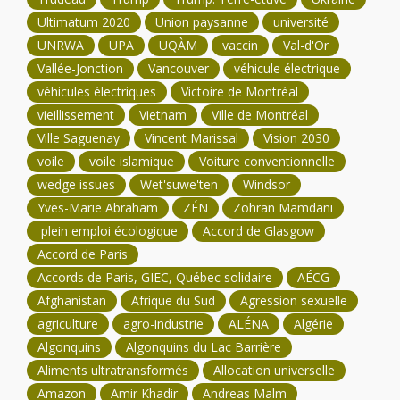
Ultimatum 2020
Union paysanne
université
UNRWA
UPA
UQÀM
vaccin
Val-d'Or
Vallée-Jonction
Vancouver
véhicule électrique
véhicules électriques
Victoire de Montréal
vieillissement
Vietnam
Ville de Montréal
Ville Saguenay
Vincent Marissal
Vision 2030
voile
voile islamique
Voiture conventionnelle
wedge issues
Wet'suwe'ten
Windsor
Yves-Marie Abraham
ZÉN
Zohran Mamdani
plein emploi écologique
Accord de Glasgow
Accord de Paris
Accords de Paris, GIEC, Québec solidaire
AÉCG
Afghanistan
Afrique du Sud
Agression sexuelle
agriculture
agro-industrie
ALÉNA
Algérie
Algonquins
Algonquins du Lac Barrière
Aliments ultratransformés
Allocation universelle
Amazon
Amir Khadir
Andreas Malm