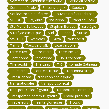
Sommet de l'ambition climatique
Sortie du pétrole
Sortir du pétrole
Sortons le gaz
Soudan
Soulèvements du fleuve
Souveraineté autochtone
SPEDE
SPQ-libre
stalinisme
Standing Rock
Ste-Marie-St-Jacques
Stéphan Bureau
stratégie
stratégie climatique
Sud
Suède
Suisse
SWITCH
Syndicats
Syriza
tarif social
Tarifs
Taux de profit
taxe carbone
terre-étuve
terre-mère
Terre-Neuve
Terrebonne
terrorisme
The Economist
The Jacobin
The Leap
TJC
tornade Gatineau
Tourbières
Tout-électrique
Traditionnalistes
TransCanada
transition écologique
transnationales
transport collectif
transport collectif gratuit
transport en commun
Transport en commun gratuit
Travail productif
Travailleurs
Trente glorieuses
Trotski
Trudeau
Trump
Trump. Terre-étuve
Ukraine