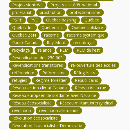
Projet-Montréal
Projets d'intérêt national
prolétariat
prostitution
protectionnisme
PSPP
PVC
Quebec bashing
Québec
Québec Inc
Québec Inc.
Québec solidaire
Québec ZéN
racisme
racisme systémique
Radio-Canada
Ray-Mont
recentrage
recyclage
relance
REM
REM de l'est
Revendication des 250 000
Revendications transitoires
ré-ouverture des écoles
référendum
Réformisme
Réfugié-e-s
réfugiés
Régime forestier
Républicains
Réseau action climat Canada
Réseau de la rue
Réseau européen de solidarité avec l’Ukraine
Réseau écosocialiste
Réseau militant intersyndical
révolution
révolution allemande
Révolution écosocialiste
Révolution écosocialiste. Démocratie