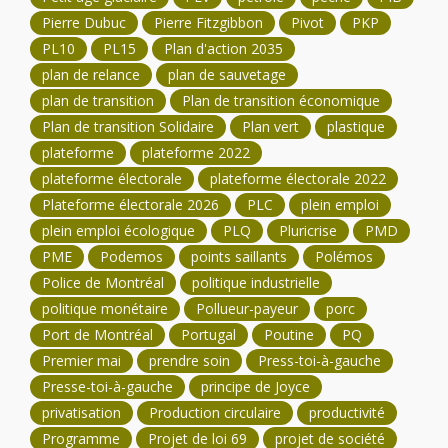
Pierre Dubuc
Pierre Fitzgibbon
Pivot
PKP
PL10
PL15
Plan d'action 2035
plan de relance
plan de sauvetage
plan de transition
Plan de transition économique
Plan de transition Solidaire
Plan vert
plastique
plateforme
plateforme 2022
plateforme électorale
plateforme électorale 2022
Plateforme électorale 2026
PLC
plein emploi
plein emploi écologique
PLQ
Pluricrise
PMD
PME
Podemos
points saillants
Polémos
Police de Montréal
politique industrielle
politique monétaire
Pollueur-payeur
porc
Port de Montréal
Portugal
Poutine
PQ
Premier mai
prendre soin
Press-toi-à-gauche
Presse-toi-à-gauche
principe de Joyce
privatisation
Production circulaire
productivité
Programme
Projet de loi 69
projet de société