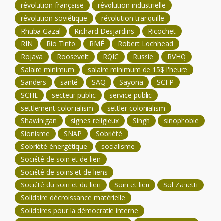
révolution française
révolution industrielle
révolution soviétique
révolution tranquille
Rhuba Gazal
Richard Desjardins
Ricochet
RIN
Rio Tinto
RMÉ
Robert Lochhead
Rojava
Roosevelt
RQIC
Russie
RVHQ
Salaire minimum
salaire minimum de 15$ l'heure
Sanders
santé
SAQ
Sayona
SCFP
SCHL
secteur public
service public
settlement colonialism
settler colonialism
Shawinigan
signes religieux
Singh
sinophobie
Sionisme
SNAP
Sobriété
Sobriété énergétique
socialisme
Société de soin et de lien
Société de soins et de liens
Société du soin et du lien
Soin et lien
Sol Zanetti
Solidaire décroissance matérielle
Solidaires pour la démocratie interne