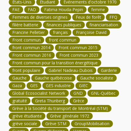
États-Unis
Étudiant
Événements d'octobre 1970
FAE
FAO
Fatima Houda-Pepin
femme
Femmes de diverses origines
Feux de forêt
FFQ
filière batterie
finances publiques
financiarisation
Francine Pelletier
français
Françoise David
Front commun
front commun
front commun 2014
Front commun 2015
Front commun 2016
Front commun 2023
Front commun pour la transition énergétique
front populaire
Gabriel Nadeau-Dubois
Garderie
Gauche
Gauche québécoise
Gauche socialiste
Gaza
GES
GES industrie
GIEC
Global Ecosocialist Network
GND
GNL-Québec
gratuité
Greta Thunberg
Grèce
Grève à la Société du transport de Montréal (STM)
grève étudiante
Grève générale 1972
grève sociale
Grève STM
GroupMobilisation