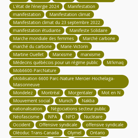
L’état de l’énergie 2024
Manifestation
manifestation
Manifestation climat
Manifestation climat du 23 septembre 2022
manifestation étudiante
Manifeste Solidaire
Marche mondiale des femmes
Marché carbone
marché du carbone
Marie-Victorin
Martine Ouellet
Marxisme
marxisme
Médecins québécois pour un régime public
Mi'kmaq
Mob6600-ParcNature
Mobilisation 6600 Parc-Nature Mercier-Hochelaga-
Maisonneuve
Mondelez
Montréal
Morgentaler
Mot en N
Mouvement social
Munich
Nakba
nationalisation
Négociations secteur public
Néofascisme
NPA
NPD
Nucléaire
Occident
Offensive syndicale
offensive syndicale
Oléoduc Trans-Canada
Olymel
Ontario