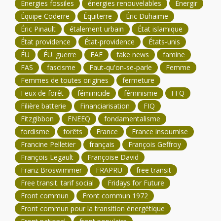
Énergies fossiles
énergies renouvelables
Énergir
Équipe Coderre
Équiterre
Éric Duhaime
Éric Pinault
étalement urbain
État islamique
État providence
État-providence
États-unis
ÉU
ÉU. guerre
FAE
fake news
famine
FAS
fascisme
Faut-qu'on-se-parle
Femme
Femmes de toutes origines
fermeture
Feux de forêt
féminicide
féminisme
FFQ
Filière batterie
Financiarisation
FIQ
Fitzgibbon
FNEEQ
fondamentalisme
fordisme
forêts
France
France insoumise
Francine Pelletier
français
François Geffroy
François Legault
Françoise David
Franz Broswimmer
FRAPRU
free transit
Free transit. tarif social
Fridays for Future
Front commun
Front commun 1972
Front commun pour la transition énergétique