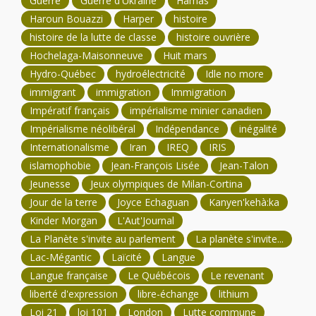
Guerre
Guerre d'Ukraine
Hamas
Haroun Bouazzi
Harper
histoire
histoire de la lutte de classe
histoire ouvrière
Hochelaga-Maisonneuve
Huit mars
Hydro-Québec
hydroélectricité
Idle no more
immigrant
immigration
Immigration
Impératif français
impérialisme minier canadien
Impérialisme néolibéral
Indépendance
inégalité
Internationalisme
Iran
IREQ
IRIS
islamophobie
Jean-François Lisée
Jean-Talon
Jeunesse
Jeux olympiques de Milan-Cortina
Jour de la terre
Joyce Echaguan
Kanyen'kehà:ka
Kinder Morgan
L'Aut'Journal
La Planète s'invite au parlement
La planète s'invite...
Lac-Mégantic
Laïcité
Langue
Langue française
Le Québécois
Le revenant
liberté d'expression
libre-échange
lithium
Loi 21
loi 101
London
Lutte commune