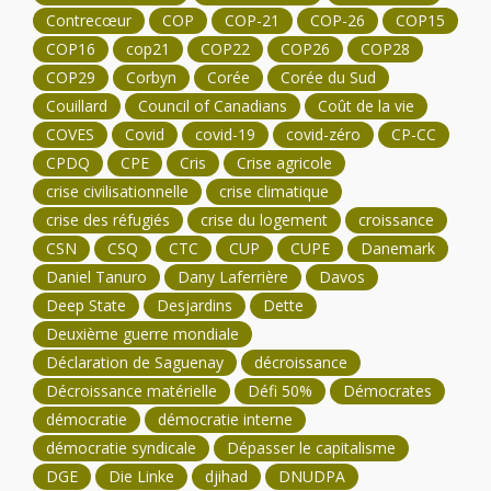
Contrecœur
COP
COP-21
COP-26
COP15
COP16
cop21
COP22
COP26
COP28
COP29
Corbyn
Corée
Corée du Sud
Couillard
Council of Canadians
Coût de la vie
COVES
Covid
covid-19
covid-zéro
CP-CC
CPDQ
CPE
Cris
Crise agricole
crise civilisationnelle
crise climatique
crise des réfugiés
crise du logement
croissance
CSN
CSQ
CTC
CUP
CUPE
Danemark
Daniel Tanuro
Dany Laferrière
Davos
Deep State
Desjardins
Dette
Deuxième guerre mondiale
Déclaration de Saguenay
décroissance
Décroissance matérielle
Défi 50%
Démocrates
démocratie
démocratie interne
démocratie syndicale
Dépasser le capitalisme
DGE
Die Linke
djihad
DNUDPA