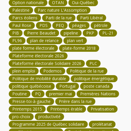
Option nationale
OTAN
Oui-Québec
Palestine
Parc nature L'Assomption
Parcs éoliens
Parti de la rue
Parti Libéral
Paul Rose
PDS
PEQ
péages
pétrole
PIB
Pierre Beaudet
pipeline
PKP
PL-21
PL96
plan de relance
plan vert
plate forme électorale
plate-forme 2018
Plateforme électorale 2026
Plateforme électorale Solidaire 2026
PLC
plein emploi
Podemos
Politique de la rue
Politique de mobilité durable
politique énergétique
politique québécoise
Portugal
poste canada
Poutine
PQ
premier mai
Premières Nations
Presse-toi-à-gauche
Prière dans la rue
Printemps 2015
Printemps érable
Privatisation
pro-choix
productivité
Programme 2025 de Québec solidaire
prolétariat