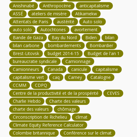
Anishinabé
Anthropocène
anticapitalisme
ASSÉ
ateliers de misère
Atikamekw
Attentats de Paris
austérité
Auto solo
auto solo
Autochtones
avortement
Bande de Gaza
Bay du Nord
Biden
bilan
bilan carbone
bombardements
Bombardier
Brest-Litovsk
budget 2014-15
Budget de l'an 1
bureaucratie syndicale
Camionnage
Camionneurs
Canada
canicule
capitalisme
capitalisme vert
caq
Carney
Catalogne
CCMM
CDPQ
Centre de la productivité et de la prospérité
CEVES
Charlie Hebdo
Charte des valeurs
charte des valeurs
chômage
Circonscription de Richelieu
climat
Climate Equity Reference Calculator
Colombie britannique
Conférence sur le climat