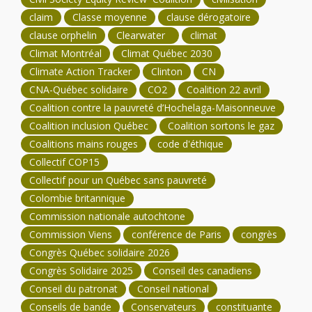
claim
Classe moyenne
clause dérogatoire
clause orphelin
Clearwater
climat
Climat Montréal
Climat Québec 2030
Climate Action Tracker
Clinton
CN
CNA-Québec solidaire
CO2
Coalition 22 avril
Coalition contre la pauvreté d’Hochelaga-Maisonneuve
Coalition inclusion Québec
Coalition sortons le gaz
Coalitions mains rouges
code d'éthique
Collectif COP15
Collectif pour un Québec sans pauvreté
Colombie britannique
Commission nationale autochtone
Commission Viens
conférence de Paris
congrès
Congrès Québec solidaire 2026
Congrès Solidaire 2025
Conseil des canadiens
Conseil du patronat
Conseil national
Conseils de bande
Conservateurs
constituante