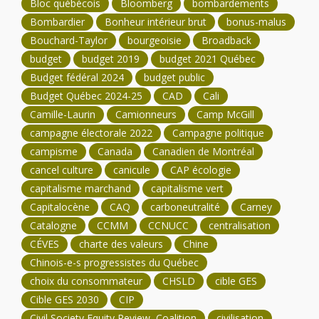
Bloc québécois
Bloomberg
bombardements
Bombardier
Bonheur intérieur brut
bonus-malus
Bouchard-Taylor
bourgeoisie
Broadback
budget
budget 2019
budget 2021 Québec
Budget fédéral 2024
budget public
Budget Québec 2024-25
CAD
Cali
Camille-Laurin
Camionneurs
Camp McGill
campagne électorale 2022
Campagne politique
campisme
Canada
Canadien de Montréal
cancel culture
canicule
CAP écologie
capitalisme marchand
capitalisme vert
Capitalocène
CAQ
carboneutralité
Carney
Catalogne
CCMM
CCNUCC
centralisation
CÉVES
charte des valeurs
Chine
Chinois-e-s progressistes du Québec
choix du consommateur
CHSLD
cible GES
Cible GES 2030
CIP
Civil Society Equity Review Coalition
civilisation