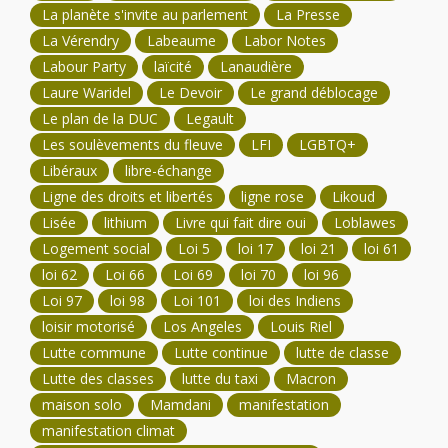
La planète s'invite au parlement
La Presse
La Vérendry
Labeaume
Labor Notes
Labour Party
laïcité
Lanaudière
Laure Waridel
Le Devoir
Le grand déblocage
Le plan de la DUC
Legault
Les soulèvements du fleuve
LFI
LGBTQ+
Libéraux
libre-échange
Ligne des droits et libertés
ligne rose
Likoud
Lisée
lithium
Livre qui fait dire oui
Loblawes
Logement social
Loi 5
loi 17
loi 21
loi 61
loi 62
Loi 66
Loi 69
loi 70
loi 96
Loi 97
loi 98
Loi 101
loi des Indiens
loisir motorisé
Los Angeles
Louis Riel
Lutte commune
Lutte continue
lutte de classe
Lutte des classes
lutte du taxi
Macron
maison solo
Mamdani
manifestation
manifestation climat