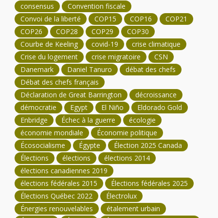
consensus
Convention fiscale
Convoi de la liberté
COP15
COP16
COP21
COP26
COP28
COP29
COP30
Courbe de Keeling
covid-19
crise climatique
Crise du logement
crise migratoire
CSN
Danemark
Daniel Tanuro
débat des chefs
Débat des chefs français
Déclaration de Great Barrington
décroissance
démocratie
Egypt
El Niño
Eldorado Gold
Enbridge
Échec à la guerre
écologie
économie mondiale
Économie politique
Écosocialisme
Égypte
Élection 2025 Canada
Élections
élections
élections 2014
élections canadiennes 2019
élections fédérales 2015
Élections fédérales 2025
Élections Québec 2022
Électrolux
Énergies renouvelables
étalement urbain