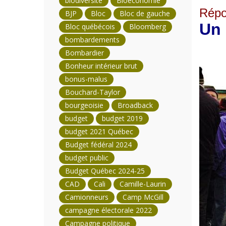
biodiversité
Bioéconomie
Répo
BJP
Bloc
Bloc de gauche
Un 
Bloc québécois
Bloomberg
bombardements
Bombardier
Bonheur intérieur brut
bonus-malus
Bouchard-Taylor
bourgeoisie
Broadback
budget
budget 2019
budget 2021 Québec
Budget fédéral 2024
budget public
Budget Québec 2024-25
CAD
Cali
Camille-Laurin
Camionneurs
Camp McGill
campagne électorale 2022
Campagne politique