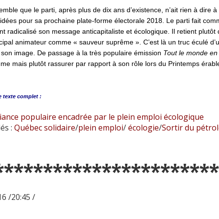
semble que le parti, après plus de dix ans d’existence, n’ait rien à dire à
idées pour sa prochaine plate-forme électorale 2018. Le parti fait comm
t radicalisé son message anticapitaliste et écologique. Il retient plutô
cipal animateur comme « sauveur suprême ». C’est là un truc éculé d’un
 son image. De passage à la très populaire émission
Tout le monde en 
e mais plutôt rassurer par rapport à son rôle lors du Printemps érabl
e
texte complet :
iance populaire encadrée par le plein emploi écologique
és :
Québec solidaire
/
plein emploi
/
écologie
/
Sortir du pétro
***********************
6 /20:45 /