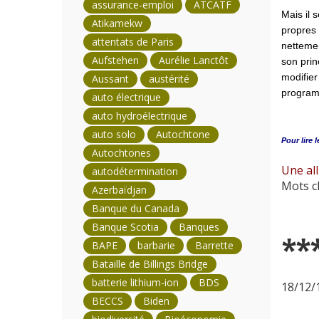
assurance-emploi
ATCATF
Mais il 
Atikamekw
propres 
attentats de Paris
nettemen
Aufstehen
Aurélie Lanctôt
son prin
modifier
Aussant
austérité
programm
auto électrique
auto hydroélectrique
auto solo
Autochtone
Pour lire l
Autochtones
Une all
autodétermination
Mots cl
Azerbaïdjan
Banque du Canada
Banque Scotia
Banques
**
BAPE
barbarie
Barrette
Bataille de Billings Bridge
batterie lithium-ion
BDS
18/12/1
BECCS
Biden