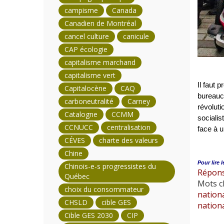
campisme
Canada
Canadien de Montréal
cancel culture
canicule
CAP écologie
capitalisme marchand
capitalisme vert
Il faut 
Capitalocène
CAQ
bureaucr
carboneutralité
Carney
révoluti
Catalogne
CCMM
socialis
CCNUCC
centralisation
face à u
CÉVES
charte des valeurs
Chine
Pour lire l
Chinois-e-s progressistes du
Répons
Québec
Mots cl
choix du consommateur
nation
CHSLD
cible GES
nation
Cible GES 2030
CIP