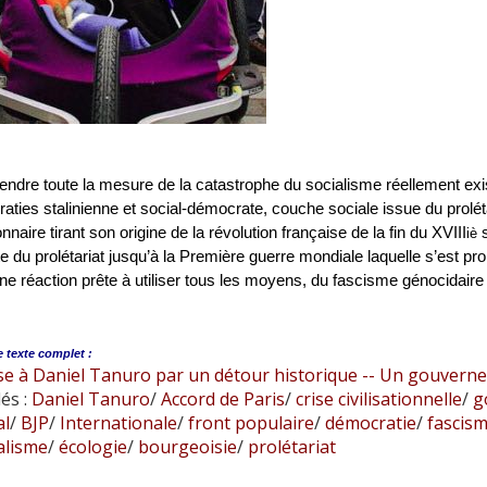
prendre toute la mesure de la catastrophe du socialisme réellement ex
aties stalinienne et social-démocrate, couche sociale issue du prolétari
onnaire tirant son origine de la révolution française de la fin du XVIII
s
iè
te du prolétariat jusqu’à la Première guerre mondiale laquelle s’est pr
ne réaction prête à utiliser tous les moyens, du fascisme génocidair
e
texte complet :
e à Daniel Tanuro par un détour historique -- Un gouverne
és :
Daniel Tanuro
/
Accord de Paris
/
crise civilisationnelle
/
g
al
/
BJP
/
Internationale
/
front populaire
/
démocratie
/
fascis
alisme
/
écologie
/
bourgeoisie
/
prolétariat