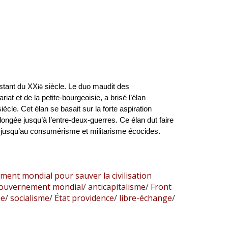
istant du XX
siècle. Le duo maudit des
iè
at et de la petite-bourgeoisie, a brisé l’élan
iècle. Cet élan se basait sur la forte aspiration
olongée jusqu’à l’entre-deux-guerres. Ce élan dut faire
e jusqu’au consumérisme et militarisme écocides.
ment mondial pour sauver la civilisation
ouvernement mondial
/
anticapitalisme
/
Front
me
/
socialisme
/
État providence
/
libre-échange
/