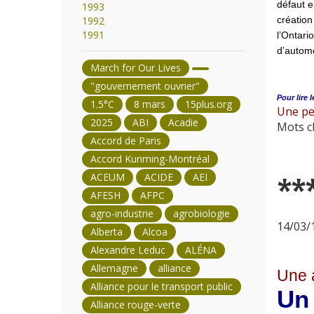
défaut e
1993
1992
création
1991
l’Ontari
d’automo
March for Our Lives
"gouvernement ouvrier"
Pour lire l
1.5°C
8 mars
15plus.org
Une per
2025
ABI
Acadie
Mots cl
Accord de Paris
Accord Kunming-Montréal
ACEUM
ACIDE
AEI
**
AFESH
AFPC
agro-industrie
agrobiologie
14/03/1
Alberta
Alcoa
Alexandre Leduc
ALÉNA
Allemagne
alliance
Une a
Alliance pour le transport public
Un
Alliance rouge-verte