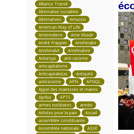
éc
Alliance Transit
Alternative socialiste
Alternatives
Amazon
American Way of Life
Amérindiens
Amir Khadir
André Frappier
Anishinabe
Anishinabé
Anishnabee
Antarsya
anti-racisme
anticapitalisme
Anticapitalistas
Antiquité
antiracisme
APN
APNQL
Appel des mairesses et maires
Aprilus
APTS
armes nucléaires
armée
Artistes pour la paix
Assad
assemblée constituante
Assemblée nationale
ASSÉ