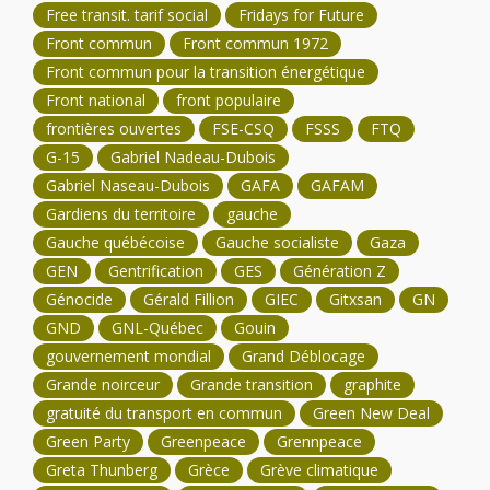
Free transit. tarif social
Fridays for Future
Front commun
Front commun 1972
Front commun pour la transition énergétique
Front national
front populaire
frontières ouvertes
FSE-CSQ
FSSS
FTQ
G-15
Gabriel Nadeau-Dubois
Gabriel Naseau-Dubois
GAFA
GAFAM
Gardiens du territoire
gauche
Gauche québécoise
Gauche socialiste
Gaza
GEN
Gentrification
GES
Génération Z
Génocide
Gérald Fillion
GIEC
Gitxsan
GN
GND
GNL-Québec
Gouin
gouvernement mondial
Grand Déblocage
Grande noirceur
Grande transition
graphite
gratuité du transport en commun
Green New Deal
Green Party
Greenpeace
Grennpeace
Greta Thunberg
Grèce
Grève climatique