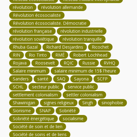
révolution
révolution allemande
Révolution écosocialiste
Révolution écosocialiste. Démocratie
révolution française
révolution industrielle
révolution soviétique
révolution tranquille
Rhuba Gazal
Richard Desjardins
Ricochet
RIN
Rio Tinto
RMÉ
Robert Lochhead
Rojava
Roosevelt
RQIC
Russie
RVHQ
Salaire minimum
salaire minimum de 15$ l'heure
Sanders
santé
SAQ
Sayona
SCFP
SCHL
secteur public
service public
settlement colonialism
settler colonialism
Shawinigan
signes religieux
Singh
sinophobie
Sionisme
SNAP
Sobriété
Sobriété énergétique
socialisme
Société de soin et de lien
Société de soins et de liens