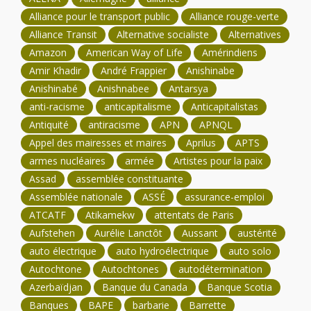
Alliance pour le transport public
Alliance rouge-verte
Alliance Transit
Alternative socialiste
Alternatives
Amazon
American Way of Life
Amérindiens
Amir Khadir
André Frappier
Anishinabe
Anishinabé
Anishnabee
Antarsya
anti-racisme
anticapitalisme
Anticapitalistas
Antiquité
antiracisme
APN
APNQL
Appel des mairesses et maires
Aprilus
APTS
armes nucléaires
armée
Artistes pour la paix
Assad
assemblée constituante
Assemblée nationale
ASSÉ
assurance-emploi
ATCATF
Atikamekw
attentats de Paris
Aufstehen
Aurélie Lanctôt
Aussant
austérité
auto électrique
auto hydroélectrique
auto solo
Autochtone
Autochtones
autodétermination
Azerbaïdjan
Banque du Canada
Banque Scotia
Banques
BAPE
barbarie
Barrette