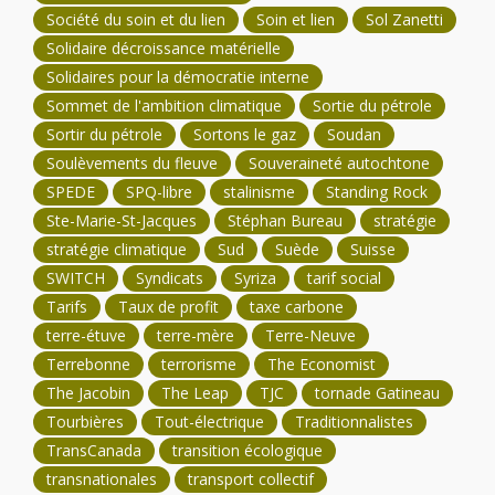
Société du soin et du lien
Soin et lien
Sol Zanetti
Solidaire décroissance matérielle
Solidaires pour la démocratie interne
Sommet de l'ambition climatique
Sortie du pétrole
Sortir du pétrole
Sortons le gaz
Soudan
Soulèvements du fleuve
Souveraineté autochtone
SPEDE
SPQ-libre
stalinisme
Standing Rock
Ste-Marie-St-Jacques
Stéphan Bureau
stratégie
stratégie climatique
Sud
Suède
Suisse
SWITCH
Syndicats
Syriza
tarif social
Tarifs
Taux de profit
taxe carbone
terre-étuve
terre-mère
Terre-Neuve
Terrebonne
terrorisme
The Economist
The Jacobin
The Leap
TJC
tornade Gatineau
Tourbières
Tout-électrique
Traditionnalistes
TransCanada
transition écologique
transnationales
transport collectif