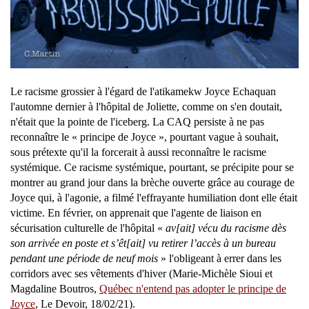
Le racisme grossier à l'égard de l'atikamekw Joyce Echaquan
l'automne dernier à l'hôpital de Joliette, comme on s'en doutait,
n'était que la pointe de l'iceberg. La CAQ persiste à ne pas
reconnaître le « principe de Joyce », pourtant vague à souhait,
sous prétexte qu'il la forcerait à aussi reconnaître le racisme
systémique. Ce racisme systémique, pourtant, se précipite pour se
montrer au grand jour dans la brèche ouverte grâce au courage de
Joyce qui, à l'agonie, a filmé l'effrayante humiliation dont elle était
victime. En février, on apprenait que l'agente de liaison en
sécurisation culturelle de l'hôpital «
av[ait] vécu du racisme dès
son arrivée en poste et s’êt[ait] vu retirer l’accès à un bureau
pendant une période de neuf mois
» l'obligeant à errer dans les
corridors avec ses vêtements d'hiver (Marie-Michèle Sioui et
Magdaline Boutros,
Québec n'entend pas adopter le principe de
Joyce
, Le Devoir, 18/02/21).