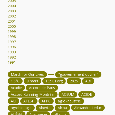
2005
2004
2003
2002
2001
2000
1999
1998
1997
1996
1993
1992
1991
March for Our Lives
"gouvernement ouvrier"
1.5°C
8 mars
15plus.org
2025
ABI
Acadie
Accord de Paris
Accord Kunming-Montréal
ACEUM
ACIDE
AEI
AFESH
AFPC
agro-industrie
agrobiologie
Alberta
Alcoa
Alexandre Leduc
ALÉNA
Allemagne
alliance