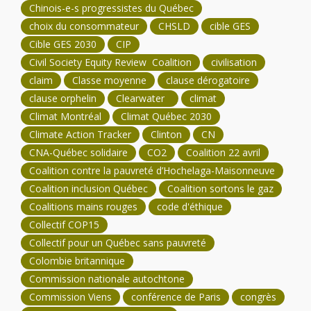
Chinois-e-s progressistes du Québec
choix du consommateur
CHSLD
cible GES
Cible GES 2030
CIP
Civil Society Equity Review Coalition
civilisation
claim
Classe moyenne
clause dérogatoire
clause orphelin
Clearwater
climat
Climat Montréal
Climat Québec 2030
Climate Action Tracker
Clinton
CN
CNA-Québec solidaire
CO2
Coalition 22 avril
Coalition contre la pauvreté d’Hochelaga-Maisonneuve
Coalition inclusion Québec
Coalition sortons le gaz
Coalitions mains rouges
code d'éthique
Collectif COP15
Collectif pour un Québec sans pauvreté
Colombie britannique
Commission nationale autochtone
Commission Viens
conférence de Paris
congrès