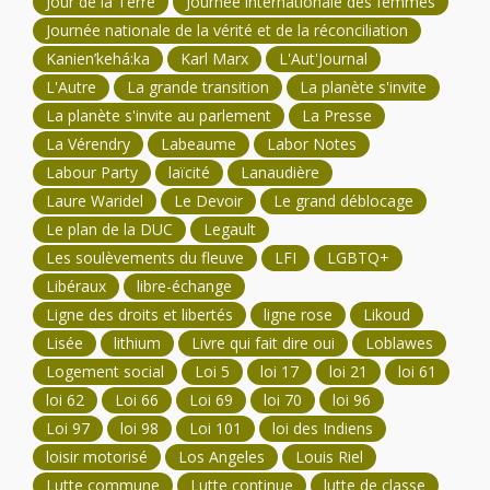
Jour de la Terre
Journée internationale des femmes
Journée nationale de la vérité et de la réconciliation
Kanien’kehá:ka
Karl Marx
L'Aut'Journal
L'Autre
La grande transition
La planète s'invite
La planète s'invite au parlement
La Presse
La Vérendry
Labeaume
Labor Notes
Labour Party
laïcité
Lanaudière
Laure Waridel
Le Devoir
Le grand déblocage
Le plan de la DUC
Legault
Les soulèvements du fleuve
LFI
LGBTQ+
Libéraux
libre-échange
Ligne des droits et libertés
ligne rose
Likoud
Lisée
lithium
Livre qui fait dire oui
Loblawes
Logement social
Loi 5
loi 17
loi 21
loi 61
loi 62
Loi 66
Loi 69
loi 70
loi 96
Loi 97
loi 98
Loi 101
loi des Indiens
loisir motorisé
Los Angeles
Louis Riel
Lutte commune
Lutte continue
lutte de classe