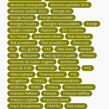
élections municipales
élections partielles 2016
élections Québec 2022
Énergie est
Énergie fossile
Énergie renouvelable
Énergies fossiles
énergies renouvelables
Énergir
Équipe Coderre
Équiterre
Éric Duhaime
Éric Pinault
étalement urbain
État islamique
État providence
État-providence
États-unis
ÉU
ÉU. guerre
FAE
fake news
famine
FAS
fascisme
Faut-qu'on-se-parle
Femme
Femmes de toutes origines
fermeture
Feux de forêt
féminicide
féminisme
FFQ
Filière batterie
Financiarisation
FIQ
Fitzgibbon
FNEEQ
fondamentalisme
fordisme
forêts
France
France insoumise
Francine Pelletier
français
François Geffroy
François Legault
Françoise David
Franz Broswimmer
FRAPRU
free transit