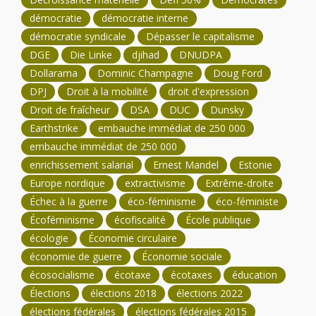
démocratie
démocratie interne
démocratie syndicale
Dépasser le capitalisme
DGE
Die Linke
djihad
DNUDPA
Dollarama
Dominic Champagne
Doug Ford
DPJ
Droit à la mobilité
droit d'expression
Droit de fraîcheur
DSA
DUC
Dunsky
Earthstrike
embauche immédiat de 250 000
embauche immédiat de 250 000
enrichissement salarial
Ernest Mandel
Estonie
Europe nordique
extractivisme
Extrême-droite
Échec à la guerre
éco-féminisme
éco-féministe
Écoféminisme
écofiscalité
École publique
écologie
Économie circulaire
économie de guerre
Économie sociale
écosocialisme
écotaxe
écotaxes
éducation
Élections
élections 2018
élections 2022
élections fédérales
élections fédérales 2015