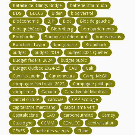
Bataille de Billings Bridge
batterie lithium-ion
BDS
BECCS
Biden
biodiversité
Bioéconomie
BJP
Bloc
Bloc de gauche
Bloc québécois
Bloomberg
bombardements
Bombardier
Bonheur intérieur brut
bonus-malus
Bouchard-Taylor
bourgeoisie
Broadback
budget
budget 2019
budget 2021 Québec
Budget fédéral 2024
budget public
Budget Québec 2024-25
CAD
Cali
Camille-Laurin
Camionneurs
Camp McGill
campagne électorale 2022
Campagne politique
campisme
Canada
Canadien de Montréal
cancel culture
canicule
CAP écologie
capitalisme marchand
capitalisme vert
Capitalocène
CAQ
carboneutralité
Carney
Catalogne
CCMM
CCNUCC
centralisation
CÉVES
charte des valeurs
Chine