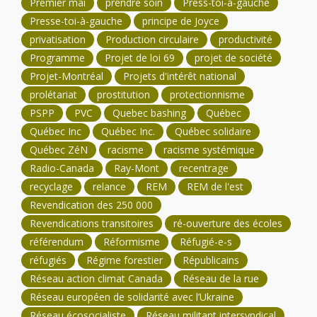
Premier mai
prendre soin
Press-toi-à-gauche
Presse-toi-à-gauche
principe de Joyce
privatisation
Production circulaire
productivité
Programme
Projet de loi 69
projet de société
Projet-Montréal
Projets d'intérêt national
prolétariat
prostitution
protectionnisme
PSPP
PVC
Quebec bashing
Québec
Québec Inc
Québec Inc.
Québec solidaire
Québec ZéN
racisme
racisme systémique
Radio-Canada
Ray-Mont
recentrage
recyclage
relance
REM
REM de l'est
Revendication des 250 000
Revendications transitoires
ré-ouverture des écoles
référendum
Réformisme
Réfugié-e-s
réfugiés
Régime forestier
Républicains
Réseau action climat Canada
Réseau de la rue
Réseau européen de solidarité avec l’Ukraine
Réseau écosocialiste
Réseau militant intersyndical