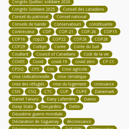
Congrès Québec solidaire 2026
Congrès Solidaire 2025
Conseil des canadiens
Conseil du patronat
Conseil national
Conseils de bande
Conservateurs
constituante
Contrecœur
COP
COP-21
COP-26
COP15
COP16
cop21
COP22
COP26
COP28
COP29
Corbyn
Corée
Corée du Sud
Couillard
Council of Canadians
Coût de la vie
COVES
Covid
covid-19
covid-zéro
CP-CC
CPDQ
CPE
Cris
Crise agricole
crise civilisationnelle
crise climatique
crise des réfugiés
crise du logement
croissance
CSN
CSQ
CTC
CUP
CUPE
Danemark
Daniel Tanuro
Dany Laferrière
Davos
Deep State
Desjardins
Dette
Deuxième guerre mondiale
Déclaration de Saguenay
décroissance
Décroissance matérielle
Défi 50%
Démocrates