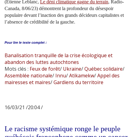
(Étienne Leblanc,
Le déni climatique gagne du terrain
, Radio-
Canada, 8/06/23) démontrent la profondeur du désespoir
populaire devant l’inaction des grands décideurs capitalistes et
l’absence de crédibilité de la gauche.
Pour lire le
texte complet :
Banalisation tranquille de la crise écologique et
abandon des luttes autochtones
Mots clés :
Feux de forêt
/
Ukraine
/
Québec solidaire
/
Assemblée nationale
/
Innu
/
Atikamekw
/
Appel des
mairesses et maires
/
Gardiens du territoire
16/03/21 /20:04 /
Le racisme systémique ronge le peuple
québécois francophone comme un cancer