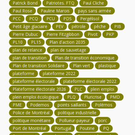
Patrick Bond
Patriotes. FTQ
Paul Cliche
Paul Rose
Pauline Marois
pays sans armée
PCC
PCQ
PCU
PDS
Pergélisol
Petit âge glaciaire
PEV
pétrole
pêche
PIB
Pierre Dubuc
Pierre Fitzgibbon
Pivot
PKP
PL10
PL15
Plan d'action 2035
plan de relance
plan de sauvetage
plan de transition
Plan de transition économique
Plan de transition Solidaire
Plan vert
plastique
plateforme
plateforme 2022
plateforme électorale
plateforme électorale 2022
Plateforme électorale 2026
PLC
plein emploi
plein emploi écologique
PLQ
Pluricrise
PMD
PME
Podemos
points saillants
Polémos
Police de Montréal
politique industrielle
politique monétaire
Pollueur-payeur
porc
Port de Montréal
Portugal
Poutine
PQ