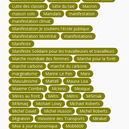
Lutte des classes
lutte du taxi
Macron
maison solo
Mamdani
manifestation
manifestation climat
Manifestation Je soutiens l'école publique
Manifestation Montréal
manifestations
Manifeste
Manifeste Solidaire pour les travailleuses et travailleurs
Marche mondiale des femmes
Marche pour la forêt
marché carbone
marché du carbone
marginalisme
Marine Le Pen
Marx
Masculinisme
Mattell
Mauna Loa
Maxime Combes
McInnis
Mexique
Mères au front
Métis
Métro
Mi'kmak
Mi'kmaq
Michael Löwy
Michael Roberts
Michel David
Michel Husson
Michel Roberts
Migration
ministère des Transports
Mirabel
Mise à jour économique
Mob6600