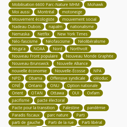
Mobilisation 6600 Parc-Nature MHM
Mohawk
Moi aussi
Montréal
motoneige
Mouvement écologiste
mouvement social
Nadeau-Dubois
napalm
nationalisme
Nemaska
Netflix
New York Times
Néo-fascisme
Néofascisme
Néolibéralisme
Nisga'a
NOAA
Nord
Northvolt
Nouveau Front populaire
Nouveau Monde Graphite
Nouveau-Brunswick
Nouvelle Alliance
nouvelle économie
Nouvelle-Écosse
NPA
NPD
Obama
Offensive syndicale
oléoduc
ONÉ
Ontario
ONU
Option nationale
Orient
OTAN
Ottawa
OUI
Oxfam
pacifisme
pacte électoral
Pacte pour la transition
Palestine
pandémie
Paradis fiscaux
parc nature
Parti
parti de gauche
Parti de la rue
Parti libéral