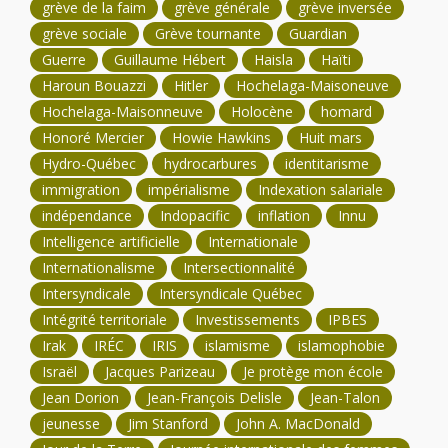
grève de la faim
grève générale
grève inversée
grève sociale
Grève tournante
Guardian
Guerre
Guillaume Hébert
Haisla
Haïti
Haroun Bouazzi
Hitler
Hochelaga-Maisoneuve
Hochelaga-Maisonneuve
Holocène
homard
Honoré Mercier
Howie Hawkins
Huit mars
Hydro-Québec
hydrocarbures
identitarisme
immigration
impérialisme
Indexation salariale
indépendance
Indopacific
inflation
Innu
Intelligence artificielle
Internationale
Internationalisme
Intersectionnalité
Intersyndicale
Intersyndicale Québec
Intégrité territoriale
Investissements
IPBES
Irak
IRÉC
IRIS
islamisme
islamophobie
Israël
Jacques Parizeau
Je protège mon école
Jean Dorion
Jean-François Delisle
Jean-Talon
jeunesse
Jim Stanford
John A. MacDonald