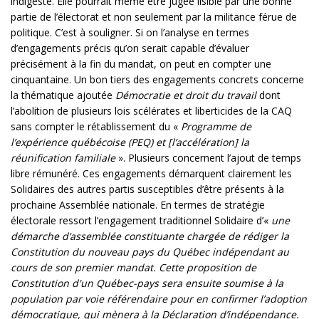
indigeste. Elle pourrait même être jugée lisible par une bonne
partie de l’électorat et non seulement par la militance férue de
politique. C’est à souligner. Si on l’analyse en termes
d’engagements précis qu’on serait capable d’évaluer
précisément à la fin du mandat, on peut en compter une
cinquantaine. Un bon tiers des engagements concrets concerne
la thématique ajoutée
Démocratie et droit du travail
dont
l’abolition de plusieurs lois scélérates et liberticides de la CAQ
sans compter le rétablissement du «
Programme de
l’expérience québécoise (PEQ) et [l’accélération] la
réunification familiale
». Plusieurs concernent l’ajout de temps
libre rémunéré. Ces engagements démarquent clairement les
Solidaires des autres partis susceptibles d’être présents à la
prochaine Assemblée nationale. En termes de stratégie
électorale ressort l’engagement traditionnel Solidaire d’«
une
démarche d’assemblée constituante chargée de rédiger la
Constitution du nouveau pays du Québec indépendant au
cours de son premier mandat. Cette proposition de
Constitution d'un Québec-pays sera ensuite soumise à la
population par voie référendaire pour en confirmer l’adoption
démocratique, qui mènera à la Déclaration d’indépendance.