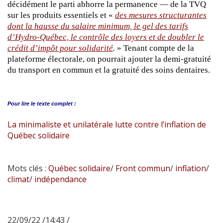
décidément le parti abhorre la permanence — de la TVQ
sur les produits essentiels et «
des mesures structurantes
dont la hausse du salaire minimum, le gel des tarifs
d’Hydro-Québec, le contrôle des loyers et de doubler le
crédit d’impôt pour solidarité
.
» Tenant compte de la
plateforme électorale, on pourrait ajouter la demi-gratuité
du transport en commun et la gratuité des soins dentaires.
Pour lire le
texte complet :
La minimaliste et unilatérale lutte contre l’inflation de
Québec solidaire
Mots clés :
Québec solidaire
/
Front commun
/
inflation
/
climat
/
indépendance
22/09/22 /14:43 /