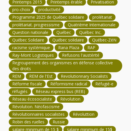
Printemps 2015
Printemps érable
Privatisation
pro-choix
productivité
Programme 2025 de Québec solidaire
prolétariat
prolétariat. progressisme
Quatrième Internationale
Question nationale
Québec
Québec Inc.
Québec Solidaire
Québec solidaire
Québec-ZéN
racisme systémique
Rana Plaza
RAP
Ray-Mont Logistiques
Refusons l'austérité
Regroupement des organismes en défense collective
des droits
REM
REM de l'Est
Revolutionnary Socialists
Réforme fiscale
Réformisme radical
Réfugié-e
réfugiés
Réseau express bus (REB)
Réseau écosocialiste
Révolution
Révolution. Néofascisme
Révolutionnaires socialistes
Révoluttion
Robin des ruelles
Russie
salaire minimum de 15 $
salaire minimum de 15$