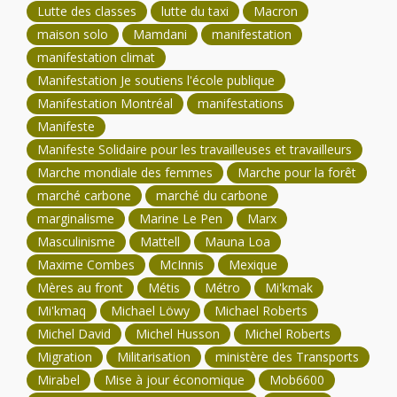
Lutte des classes
lutte du taxi
Macron
maison solo
Mamdani
manifestation
manifestation climat
Manifestation Je soutiens l'école publique
Manifestation Montréal
manifestations
Manifeste
Manifeste Solidaire pour les travailleuses et travailleurs
Marche mondiale des femmes
Marche pour la forêt
marché carbone
marché du carbone
marginalisme
Marine Le Pen
Marx
Masculinisme
Mattell
Mauna Loa
Maxime Combes
McInnis
Mexique
Mères au front
Métis
Métro
Mi'kmak
Mi'kmaq
Michael Löwy
Michael Roberts
Michel David
Michel Husson
Michel Roberts
Migration
Militarisation
ministère des Transports
Mirabel
Mise à jour économique
Mob6600