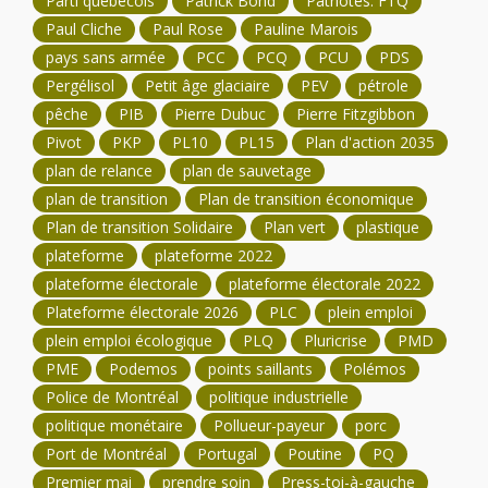
Parti québécois
Patrick Bond
Patriotes. FTQ
Paul Cliche
Paul Rose
Pauline Marois
pays sans armée
PCC
PCQ
PCU
PDS
Pergélisol
Petit âge glaciaire
PEV
pétrole
pêche
PIB
Pierre Dubuc
Pierre Fitzgibbon
Pivot
PKP
PL10
PL15
Plan d'action 2035
plan de relance
plan de sauvetage
plan de transition
Plan de transition économique
Plan de transition Solidaire
Plan vert
plastique
plateforme
plateforme 2022
plateforme électorale
plateforme électorale 2022
Plateforme électorale 2026
PLC
plein emploi
plein emploi écologique
PLQ
Pluricrise
PMD
PME
Podemos
points saillants
Polémos
Police de Montréal
politique industrielle
politique monétaire
Pollueur-payeur
porc
Port de Montréal
Portugal
Poutine
PQ
Premier mai
prendre soin
Press-toi-à-gauche