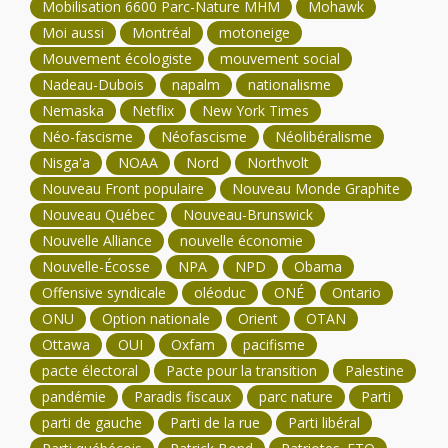
Mobilisation 6600 Parc-Nature MHM
Mohawk
Moi aussi
Montréal
motoneige
Mouvement écologiste
mouvement social
Nadeau-Dubois
napalm
nationalisme
Nemaska
Netflix
New York Times
Néo-fascisme
Néofascisme
Néolibéralisme
Nisga'a
NOAA
Nord
Northvolt
Nouveau Front populaire
Nouveau Monde Graphite
Nouveau Québec
Nouveau-Brunswick
Nouvelle Alliance
nouvelle économie
Nouvelle-Écosse
NPA
NPD
Obama
Offensive syndicale
oléoduc
ONÉ
Ontario
ONU
Option nationale
Orient
OTAN
Ottawa
OUI
Oxfam
pacifisme
pacte électoral
Pacte pour la transition
Palestine
pandémie
Paradis fiscaux
parc nature
Parti
parti de gauche
Parti de la rue
Parti libéral