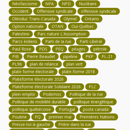
Néofascisme
NPA
NPD
Nucléaire
Occident
Offensive syndicale
offensive syndicale
Oléoduc Trans-Canada
Olymel
Ontario
Option nationale
OTAN
Oui-Québec
Palestine
Parc nature L'Assomption
Parcs éoliens
Parti de la rue
Parti Libéral
Paul Rose
PDS
PEQ
péages
pétrole
PIB
Pierre Beaudet
pipeline
PKP
PL-21
PL96
plan de relance
plan vert
plate forme électorale
plate-forme 2018
Plateforme électorale 2026
Plateforme électorale Solidaire 2026
PLC
plein emploi
Podemos
Politique de la rue
Politique de mobilité durable
politique énergétique
politique québécoise
Portugal
poste canada
Poutine
PQ
premier mai
Premières Nations
Presse-toi-à-gauche
Prière dans la rue