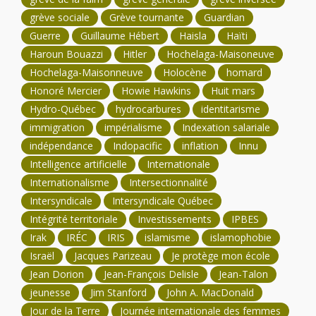
grève sociale
Grève tournante
Guardian
Guerre
Guillaume Hébert
Haisla
Haïti
Haroun Bouazzi
Hitler
Hochelaga-Maisoneuve
Hochelaga-Maisonneuve
Holocène
homard
Honoré Mercier
Howie Hawkins
Huit mars
Hydro-Québec
hydrocarbures
identitarisme
immigration
impérialisme
Indexation salariale
indépendance
Indopacific
inflation
Innu
Intelligence artificielle
Internationale
Internationalisme
Intersectionnalité
Intersyndicale
Intersyndicale Québec
Intégrité territoriale
Investissements
IPBES
Irak
IRÉC
IRIS
islamisme
islamophobie
Israël
Jacques Parizeau
Je protège mon école
Jean Dorion
Jean-François Delisle
Jean-Talon
jeunesse
Jim Stanford
John A. MacDonald
Jour de la Terre
Journée internationale des femmes