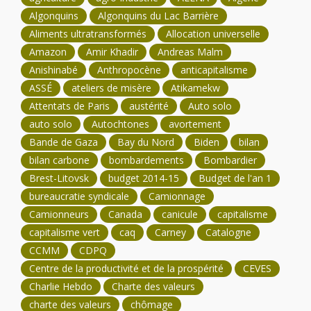
Algonquins
Algonquins du Lac Barrière
Aliments ultratransformés
Allocation universelle
Amazon
Amir Khadir
Andreas Malm
Anishinabé
Anthropocène
anticapitalisme
ASSÉ
ateliers de misère
Atikamekw
Attentats de Paris
austérité
Auto solo
auto solo
Autochtones
avortement
Bande de Gaza
Bay du Nord
Biden
bilan
bilan carbone
bombardements
Bombardier
Brest-Litovsk
budget 2014-15
Budget de l'an 1
bureaucratie syndicale
Camionnage
Camionneurs
Canada
canicule
capitalisme
capitalisme vert
caq
Carney
Catalogne
CCMM
CDPQ
Centre de la productivité et de la prospérité
CEVES
Charlie Hebdo
Charte des valeurs
charte des valeurs
chômage