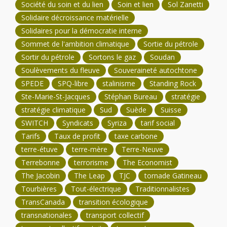
Société du soin et du lien
Soin et lien
Sol Zanetti
Solidaire décroissance matérielle
Solidaires pour la démocratie interne
Sommet de l'ambition climatique
Sortie du pétrole
Sortir du pétrole
Sortons le gaz
Soudan
Soulèvements du fleuve
Souveraineté autochtone
SPEDE
SPQ-libre
stalinisme
Standing Rock
Ste-Marie-St-Jacques
Stéphan Bureau
stratégie
stratégie climatique
Sud
Suède
Suisse
SWITCH
Syndicats
Syriza
tarif social
Tarifs
Taux de profit
taxe carbone
terre-étuve
terre-mère
Terre-Neuve
Terrebonne
terrorisme
The Economist
The Jacobin
The Leap
TJC
tornade Gatineau
Tourbières
Tout-électrique
Traditionnalistes
TransCanada
transition écologique
transnationales
transport collectif