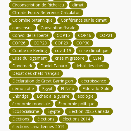
Circonscription de Richelieu
climat
Climate Equity Reference Calculator
Colombie britannique
Conférence sur le climat
consensus
Convention fiscale
Convoi de la liberté
COP15
COP16
COP21
COP26
COP28
COP29
COP30
Courbe de Keeling
covid-19
crise climatique
Crise du logement
crise migratoire
CSN
Danemark
Daniel Tanuro
débat des chefs
Débat des chefs français
Déclaration de Great Barrington
décroissance
démocratie
Egypt
El Niño
Eldorado Gold
Enbridge
Échec à la guerre
écologie
économie mondiale
Économie politique
Écosocialisme
Égypte
Élection 2025 Canada
Élections
élections
élections 2014
élections canadiennes 2019