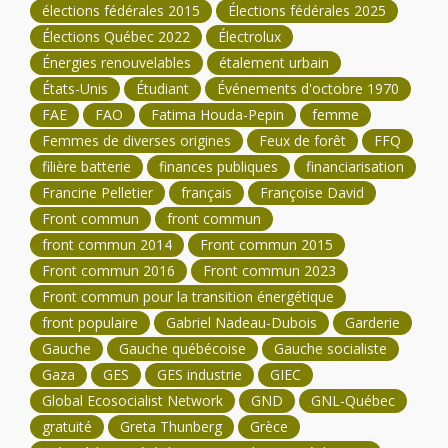
élections fédérales 2015
Élections fédérales 2025
Élections Québec 2022
Électrolux
Énergies renouvelables
étalement urbain
États-Unis
Étudiant
Événements d'octobre 1970
FAE
FAO
Fatima Houda-Pepin
femme
Femmes de diverses origines
Feux de forêt
FFQ
filière batterie
finances publiques
financiarisation
Francine Pelletier
français
Françoise David
Front commun
front commun
front commun 2014
Front commun 2015
Front commun 2016
Front commun 2023
Front commun pour la transition énergétique
front populaire
Gabriel Nadeau-Dubois
Garderie
Gauche
Gauche québécoise
Gauche socialiste
Gaza
GES
GES industrie
GIEC
Global Ecosocialist Network
GND
GNL-Québec
gratuité
Greta Thunberg
Grèce