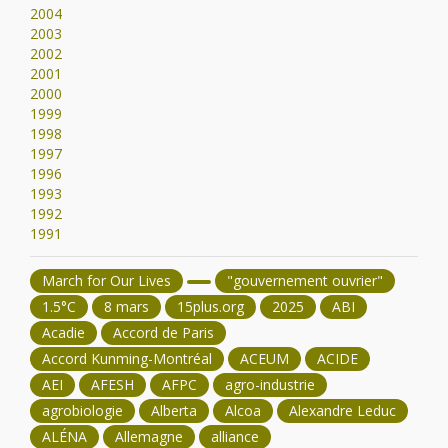
2004
2003
2002
2001
2000
1999
1998
1997
1996
1993
1992
1991
March for Our Lives
"gouvernement ouvrier"
1.5°C
8 mars
15plus.org
2025
ABI
Acadie
Accord de Paris
Accord Kunming-Montréal
ACEUM
ACIDE
AEI
AFESH
AFPC
agro-industrie
agrobiologie
Alberta
Alcoa
Alexandre Leduc
ALÉNA
Allemagne
alliance