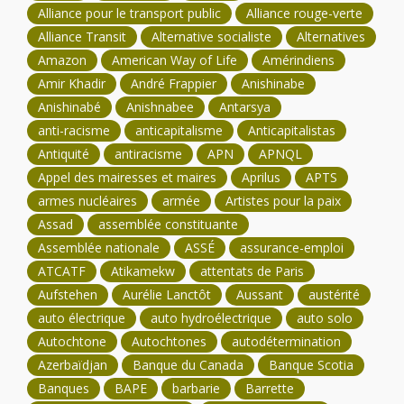
Alliance pour le transport public
Alliance rouge-verte
Alliance Transit
Alternative socialiste
Alternatives
Amazon
American Way of Life
Amérindiens
Amir Khadir
André Frappier
Anishinabe
Anishinabé
Anishnabee
Antarsya
anti-racisme
anticapitalisme
Anticapitalistas
Antiquité
antiracisme
APN
APNQL
Appel des mairesses et maires
Aprilus
APTS
armes nucléaires
armée
Artistes pour la paix
Assad
assemblée constituante
Assemblée nationale
ASSÉ
assurance-emploi
ATCATF
Atikamekw
attentats de Paris
Aufstehen
Aurélie Lanctôt
Aussant
austérité
auto électrique
auto hydroélectrique
auto solo
Autochtone
Autochtones
autodétermination
Azerbaïdjan
Banque du Canada
Banque Scotia
Banques
BAPE
barbarie
Barrette