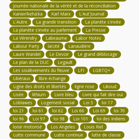
Journée nationale de la vérité et de la réconciliation
Kanien’kehá:ka
Karl Marx
L'Aut'Journal
L'Autre
La grande transition
La planète s'invite
La planète s'invite au parlement
La Presse
La Vérendry
Labeaume
Labor Notes
Labour Party
laïcité
Lanaudière
Laure Waridel
Le Devoir
Le grand déblocage
Le plan de la DUC
Legault
Les soulèvements du fleuve
LFI
LGBTQ+
Libéraux
libre-échange
Ligne des droits et libertés
ligne rose
Likoud
Lisée
lithium
Livre bleu
Livre qui fait dire oui
Loblawes
Logement social
Loi 5
loi 17
loi 21
loi 61
loi 62
Loi 66
Loi 69
loi 70
loi 96
Loi 97
loi 98
Loi 101
loi des Indiens
loisir motorisé
Los Angeles
Louis Riel
Lutte commune
Lutte continue
lutte de classe