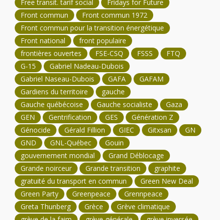
Free transit. tarif social
Fridays for Future
Front commun
Front commun 1972
Front commun pour la transition énergétique
Front national
front populaire
frontières ouvertes
FSE-CSQ
FSSS
FTQ
G-15
Gabriel Nadeau-Dubois
Gabriel Naseau-Dubois
GAFA
GAFAM
Gardiens du territoire
gauche
Gauche québécoise
Gauche socialiste
Gaza
GEN
Gentrification
GES
Génération Z
Génocide
Gérald Fillion
GIEC
Gitxsan
GN
GND
GNL-Québec
Gouin
gouvernement mondial
Grand Déblocage
Grande noirceur
Grande transition
graphite
gratuité du transport en commun
Green New Deal
Green Party
Greenpeace
Grennpeace
Greta Thunberg
Grèce
Grève climatique
grève de la faim
grève générale
grève inversée