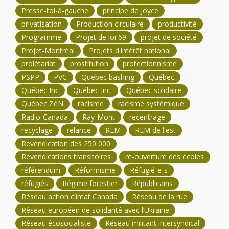
Presse-toi-à-gauche
principe de Joyce
privatisation
Production circulaire
productivité
Programme
Projet de loi 69
projet de société
Projet-Montréal
Projets d'intérêt national
prolétariat
prostitution
protectionnisme
PSPP
PVC
Quebec bashing
Québec
Québec Inc
Québec Inc.
Québec solidaire
Québec ZéN
racisme
racisme systémique
Radio-Canada
Ray-Mont
recentrage
recyclage
relance
REM
REM de l'est
Revendication des 250 000
Revendications transitoires
ré-ouverture des écoles
référendum
Réformisme
Réfugié-e-s
réfugiés
Régime forestier
Républicains
Réseau action climat Canada
Réseau de la rue
Réseau européen de solidarité avec l’Ukraine
Réseau écosocialiste
Réseau militant intersyndical