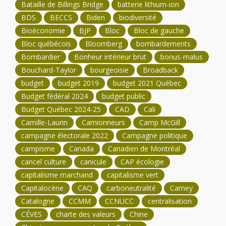
Bataille de Billings Bridge
batterie lithium-ion
BDS
BECCS
Biden
biodiversité
Bioéconomie
BJP
Bloc
Bloc de gauche
Bloc québécois
Bloomberg
bombardements
Bombardier
Bonheur intérieur brut
bonus-malus
Bouchard-Taylor
bourgeoisie
Broadback
budget
budget 2019
budget 2021 Québec
Budget fédéral 2024
budget public
Budget Québec 2024-25
CAD
Cali
Camille-Laurin
Camionneurs
Camp McGill
campagne électorale 2022
Campagne politique
campisme
Canada
Canadien de Montréal
cancel culture
canicule
CAP écologie
capitalisme marchand
capitalisme vert
Capitalocène
CAQ
carboneutralité
Carney
Catalogne
CCMM
CCNUCC
centralisation
CÉVES
charte des valeurs
Chine