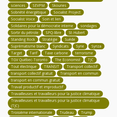
sciences
SEVPM
Skouries
Sobriété énergétique
Socialist Project
Socialist Voice
Soin et lien
Solidaires pour la démocratie interne
sondages
Sortir du pétrole
SPQ-libre
St-Hubert
Standing Rock
Stratégie
Suède
Suprématisme blanc
Syndicats
Syrie
Syriza
Target
Tarif
Taxe carbone
terrorisme
TGV Québec-Toronto
The Economist
TJC
Tout électrique
TRANSIT
Transport collectif
transport collectif gratuit
Transport en commun
transport en commun gratuit
Travail productif et improductif
Travailleuses et travailleurs pour la justice climatique
Travailleuses et travailleurs pour la justice climatique
(TJC)
Troisième internationale
Trudeau
Trump