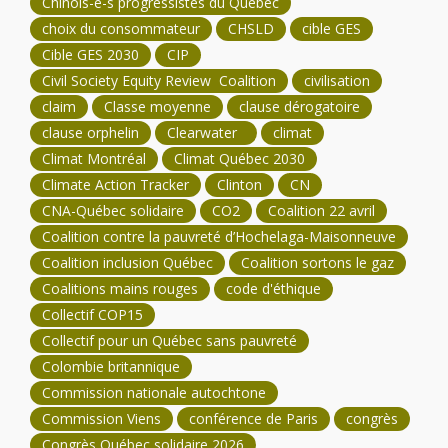
Chinois-e-s progressistes du Québec
choix du consommateur
CHSLD
cible GES
Cible GES 2030
CIP
Civil Society Equity Review Coalition
civilisation
claim
Classe moyenne
clause dérogatoire
clause orphelin
Clearwater
climat
Climat Montréal
Climat Québec 2030
Climate Action Tracker
Clinton
CN
CNA-Québec solidaire
CO2
Coalition 22 avril
Coalition contre la pauvreté d’Hochelaga-Maisonneuve
Coalition inclusion Québec
Coalition sortons le gaz
Coalitions mains rouges
code d'éthique
Collectif COP15
Collectif pour un Québec sans pauvreté
Colombie britannique
Commission nationale autochtone
Commission Viens
conférence de Paris
congrès
Congrès Québec solidaire 2026