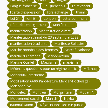
Langue française
Le Québécois
Le revenant
liberté d'expression
libre-échange
lithium
Loi 21
loi 101
London
Lutte commune
L’état de l’énergie 2024
Manifestation
manifestation
Manifestation climat
Manifestation climat du 23 septembre 2022
manifestation étudiante
Manifeste Solidaire
Marche mondiale des femmes
Marché carbone
marché du carbone
Marie-Victorin
Martine Ouellet
Marxisme
marxisme
Médecins québécois pour un régime public
Mi'kmaq
Mob6600-ParcNature
Mobilisation 6600 Parc-Nature Mercier-Hochelaga-
Maisonneuve
Mondelez
Montréal
Morgentaler
Mot en N
Mouvement social
Munich
Nakba
nationalisation
Négociations secteur public