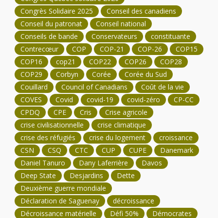
Congrès Solidaire 2025
Conseil des canadiens
Conseil du patronat
Conseil national
Conseils de bande
Conservateurs
constituante
Contrecœur
COP
COP-21
COP-26
COP15
COP16
cop21
COP22
COP26
COP28
COP29
Corbyn
Corée
Corée du Sud
Couillard
Council of Canadians
Coût de la vie
COVES
Covid
covid-19
covid-zéro
CP-CC
CPDQ
CPE
Cris
Crise agricole
crise civilisationnelle
crise climatique
crise des réfugiés
crise du logement
croissance
CSN
CSQ
CTC
CUP
CUPE
Danemark
Daniel Tanuro
Dany Laferrière
Davos
Deep State
Desjardins
Dette
Deuxième guerre mondiale
Déclaration de Saguenay
décroissance
Décroissance matérielle
Défi 50%
Démocrates