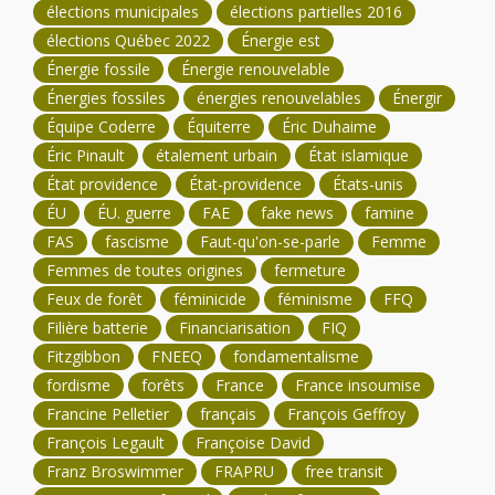
élections municipales
élections partielles 2016
élections Québec 2022
Énergie est
Énergie fossile
Énergie renouvelable
Énergies fossiles
énergies renouvelables
Énergir
Équipe Coderre
Équiterre
Éric Duhaime
Éric Pinault
étalement urbain
État islamique
État providence
État-providence
États-unis
ÉU
ÉU. guerre
FAE
fake news
famine
FAS
fascisme
Faut-qu'on-se-parle
Femme
Femmes de toutes origines
fermeture
Feux de forêt
féminicide
féminisme
FFQ
Filière batterie
Financiarisation
FIQ
Fitzgibbon
FNEEQ
fondamentalisme
fordisme
forêts
France
France insoumise
Francine Pelletier
français
François Geffroy
François Legault
Françoise David
Franz Broswimmer
FRAPRU
free transit