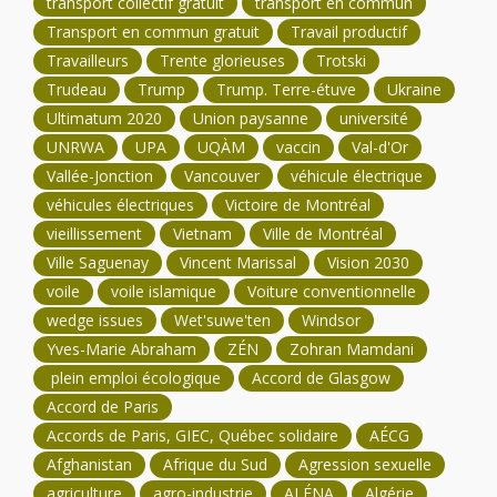
transport collectif gratuit
transport en commun
Transport en commun gratuit
Travail productif
Travailleurs
Trente glorieuses
Trotski
Trudeau
Trump
Trump. Terre-étuve
Ukraine
Ultimatum 2020
Union paysanne
université
UNRWA
UPA
UQÀM
vaccin
Val-d'Or
Vallée-Jonction
Vancouver
véhicule électrique
véhicules électriques
Victoire de Montréal
vieillissement
Vietnam
Ville de Montréal
Ville Saguenay
Vincent Marissal
Vision 2030
voile
voile islamique
Voiture conventionnelle
wedge issues
Wet'suwe'ten
Windsor
Yves-Marie Abraham
ZÉN
Zohran Mamdani
plein emploi écologique
Accord de Glasgow
Accord de Paris
Accords de Paris, GIEC, Québec solidaire
AÉCG
Afghanistan
Afrique du Sud
Agression sexuelle
agriculture
agro-industrie
ALÉNA
Algérie