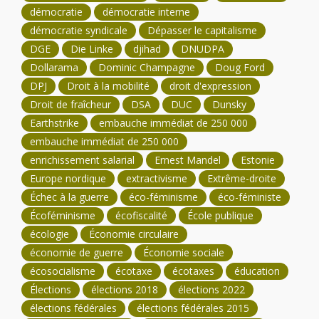
démocratie
démocratie interne
démocratie syndicale
Dépasser le capitalisme
DGE
Die Linke
djihad
DNUDPA
Dollarama
Dominic Champagne
Doug Ford
DPJ
Droit à la mobilité
droit d'expression
Droit de fraîcheur
DSA
DUC
Dunsky
Earthstrike
embauche immédiat de 250 000
embauche immédiat de 250 000
enrichissement salarial
Ernest Mandel
Estonie
Europe nordique
extractivisme
Extrême-droite
Échec à la guerre
éco-féminisme
éco-féministe
Écoféminisme
écofiscalité
École publique
écologie
Économie circulaire
économie de guerre
Économie sociale
écosocialisme
écotaxe
écotaxes
éducation
Élections
élections 2018
élections 2022
élections fédérales
élections fédérales 2015