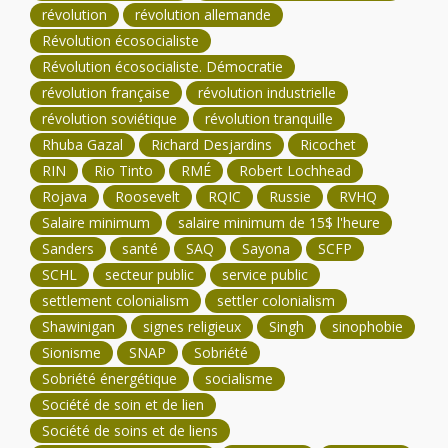
révolution
révolution allemande
Révolution écosocialiste
Révolution écosocialiste. Démocratie
révolution française
révolution industrielle
révolution soviétique
révolution tranquille
Rhuba Gazal
Richard Desjardins
Ricochet
RIN
Rio Tinto
RMÉ
Robert Lochhead
Rojava
Roosevelt
RQIC
Russie
RVHQ
Salaire minimum
salaire minimum de 15$ l'heure
Sanders
santé
SAQ
Sayona
SCFP
SCHL
secteur public
service public
settlement colonialism
settler colonialism
Shawinigan
signes religieux
Singh
sinophobie
Sionisme
SNAP
Sobriété
Sobriété énergétique
socialisme
Société de soin et de lien
Société de soins et de liens