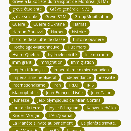
Grève à la Société du transport de Montréal (STM)
grève étudiante
Grève générale 1972
grève sociale
Grève STM
GroupMobilisation
Guerre
Guerre d'Ukraine
Hamas
Haroun Bouazzi
Harper
histoire
histoire de la lutte de classe
histoire ouvrière
Hochelaga-Maisonneuve
Huit mars
Hydro-Québec
hydroélectricité
Idle no more
immigrant
immigration
Immigration
Impératif français
impérialisme minier canadien
Impérialisme néolibéral
Indépendance
inégalité
Internationalisme
Iran
IREQ
IRIS
islamophobie
Jean-François Lisée
Jean-Talon
Jeunesse
Jeux olympiques de Milan-Cortina
Jour de la terre
Joyce Echaguan
Kanyen'kehà:ka
Kinder Morgan
L'Aut'Journal
La Planète s'invite au parlement
La planète s'invite...
Lac-Mégantic
Laïcité
Langue