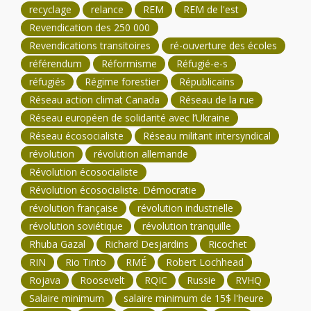
recyclage
relance
REM
REM de l'est
Revendication des 250 000
Revendications transitoires
ré-ouverture des écoles
référendum
Réformisme
Réfugié-e-s
réfugiés
Régime forestier
Républicains
Réseau action climat Canada
Réseau de la rue
Réseau européen de solidarité avec l’Ukraine
Réseau écosocialiste
Réseau militant intersyndical
révolution
révolution allemande
Révolution écosocialiste
Révolution écosocialiste. Démocratie
révolution française
révolution industrielle
révolution soviétique
révolution tranquille
Rhuba Gazal
Richard Desjardins
Ricochet
RIN
Rio Tinto
RMÉ
Robert Lochhead
Rojava
Roosevelt
RQIC
Russie
RVHQ
Salaire minimum
salaire minimum de 15$ l'heure