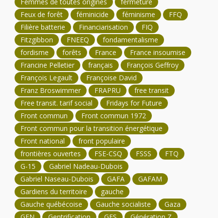
Femmes de toutes origines
fermeture
Feux de forêt
féminicide
féminisme
FFQ
Filière batterie
Financiarisation
FIQ
Fitzgibbon
FNEEQ
fondamentalisme
fordisme
forêts
France
France insoumise
Francine Pelletier
français
François Geffroy
François Legault
Françoise David
Franz Broswimmer
FRAPRU
free transit
Free transit. tarif social
Fridays for Future
Front commun
Front commun 1972
Front commun pour la transition énergétique
Front national
front populaire
frontières ouvertes
FSE-CSQ
FSSS
FTQ
G-15
Gabriel Nadeau-Dubois
Gabriel Naseau-Dubois
GAFA
GAFAM
Gardiens du territoire
gauche
Gauche québécoise
Gauche socialiste
Gaza
GEN
Gentrification
GES
Génération Z