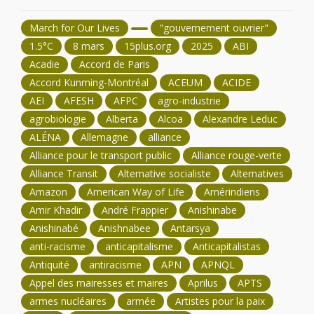
March for Our Lives
"gouvernement ouvrier"
1.5°C
8 mars
15plus.org
2025
ABI
Acadie
Accord de Paris
Accord Kunming-Montréal
ACEUM
ACIDE
AEI
AFESH
AFPC
agro-industrie
agrobiologie
Alberta
Alcoa
Alexandre Leduc
ALÉNA
Allemagne
alliance
Alliance pour le transport public
Alliance rouge-verte
Alliance Transit
Alternative socialiste
Alternatives
Amazon
American Way of Life
Amérindiens
Amir Khadir
André Frappier
Anishinabe
Anishinabé
Anishnabee
Antarsya
anti-racisme
anticapitalisme
Anticapitalistas
Antiquité
antiracisme
APN
APNQL
Appel des mairesses et maires
Aprilus
APTS
armes nucléaires
armée
Artistes pour la paix