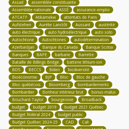
Assad
assemblée constituante
Assemblée nationale
ASSÉ
assurance-emploi
ATCATF
Atikamekw
attentats de Paris
Aufstehen
Aurélie Lanctôt
Aussant
austérité
auto électrique
auto hydroélectrique
auto solo
Autochtone
Autochtones
autodétermination
Azerbaïdjan
Banque du Canada
Banque Scotia
Banques
BAPE
barbarie
Barrette
Bataille de Billings Bridge
batterie lithium-ion
BDS
BECCS
Biden
biodiversité
Bioéconomie
BJP
Bloc
Bloc de gauche
Bloc québécois
Bloomberg
bombardements
Bombardier
Bonheur intérieur brut
bonus-malus
Bouchard-Taylor
bourgeoisie
Broadback
budget
budget 2019
budget 2021 Québec
Budget fédéral 2024
budget public
Budget Québec 2024-25
CAD
Cali