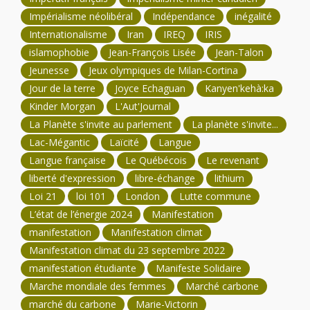
Impérialisme néolibéral
Indépendance
inégalité
Internationalisme
Iran
IREQ
IRIS
islamophobie
Jean-François Lisée
Jean-Talon
Jeunesse
Jeux olympiques de Milan-Cortina
Jour de la terre
Joyce Echaguan
Kanyen'kehà:ka
Kinder Morgan
L'Aut'Journal
La Planète s'invite au parlement
La planète s'invite...
Lac-Mégantic
Laïcité
Langue
Langue française
Le Québécois
Le revenant
liberté d'expression
libre-échange
lithium
Loi 21
loi 101
London
Lutte commune
L’état de l’énergie 2024
Manifestation
manifestation
Manifestation climat
Manifestation climat du 23 septembre 2022
manifestation étudiante
Manifeste Solidaire
Marche mondiale des femmes
Marché carbone
marché du carbone
Marie-Victorin