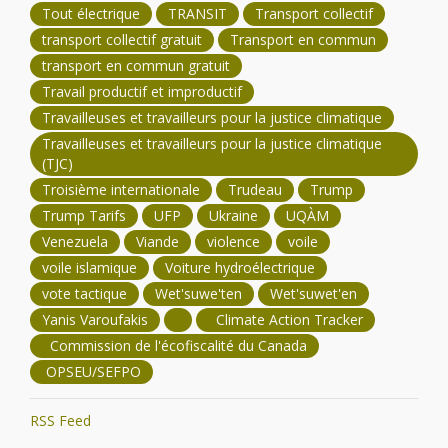
Tout électrique
TRANSIT
Transport collectif
transport collectif gratuit
Transport en commun
transport en commun gratuit
Travail productif et improductif
Travailleuses et travailleurs pour la justice climatique
Travailleuses et travailleurs pour la justice climatique
(TJC)
Troisième internationale
Trudeau
Trump
Trump Tarifs
UFP
Ukraine
UQÀM
Venezuela
Viande
violence
voile
voile islamique
Voiture hydroélectrique
vote tactique
Wet'suwe'ten
Wet'suwet'en
Yanis Varoufakis
Climate Action Tracker
Commission de l'écofiscalité du Canada
OPSEU/SEFPO
RSS Feed