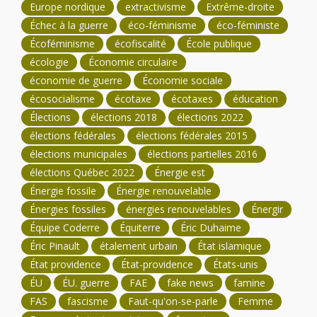
Europe nordique
extractivisme
Extrême-droite
Échec à la guerre
éco-féminisme
éco-féministe
Écoféminisme
écofiscalité
École publique
écologie
Économie circulaire
économie de guerre
Économie sociale
écosocialisme
écotaxe
écotaxes
éducation
Élections
élections 2018
élections 2022
élections fédérales
élections fédérales 2015
élections municipales
élections partielles 2016
élections Québec 2022
Énergie est
Énergie fossile
Énergie renouvelable
Énergies fossiles
énergies renouvelables
Énergir
Équipe Coderre
Équiterre
Éric Duhaime
Éric Pinault
étalement urbain
État islamique
État providence
État-providence
États-unis
ÉU
ÉU. guerre
FAE
fake news
famine
FAS
fascisme
Faut-qu'on-se-parle
Femme