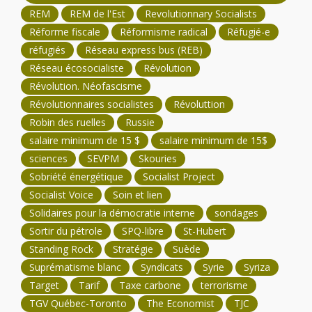
REM
REM de l'Est
Revolutionnary Socialists
Réforme fiscale
Réformisme radical
Réfugié-e
réfugiés
Réseau express bus (REB)
Réseau écosocialiste
Révolution
Révolution. Néofascisme
Révolutionnaires socialistes
Révoluttion
Robin des ruelles
Russie
salaire minimum de 15 $
salaire minimum de 15$
sciences
SEVPM
Skouries
Sobriété énergétique
Socialist Project
Socialist Voice
Soin et lien
Solidaires pour la démocratie interne
sondages
Sortir du pétrole
SPQ-libre
St-Hubert
Standing Rock
Stratégie
Suède
Suprématisme blanc
Syndicats
Syrie
Syriza
Target
Tarif
Taxe carbone
terrorisme
TGV Québec-Toronto
The Economist
TJC