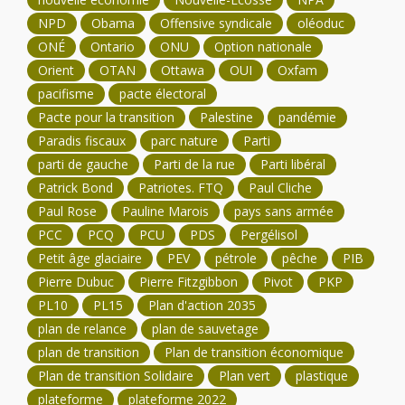
NPD
Obama
Offensive syndicale
oléoduc
ONÉ
Ontario
ONU
Option nationale
Orient
OTAN
Ottawa
OUI
Oxfam
pacifisme
pacte électoral
Pacte pour la transition
Palestine
pandémie
Paradis fiscaux
parc nature
Parti
parti de gauche
Parti de la rue
Parti libéral
Patrick Bond
Patriotes. FTQ
Paul Cliche
Paul Rose
Pauline Marois
pays sans armée
PCC
PCQ
PCU
PDS
Pergélisol
Petit âge glaciaire
PEV
pétrole
pêche
PIB
Pierre Dubuc
Pierre Fitzgibbon
Pivot
PKP
PL10
PL15
Plan d'action 2035
plan de relance
plan de sauvetage
plan de transition
Plan de transition économique
Plan de transition Solidaire
Plan vert
plastique
plateforme
plateforme 2022