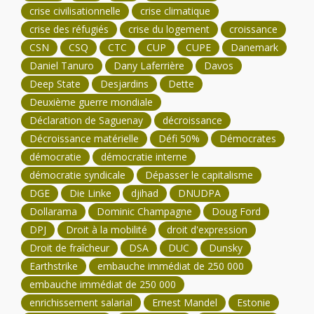
crise civilisationnelle
crise climatique
crise des réfugiés
crise du logement
croissance
CSN
CSQ
CTC
CUP
CUPE
Danemark
Daniel Tanuro
Dany Laferrière
Davos
Deep State
Desjardins
Dette
Deuxième guerre mondiale
Déclaration de Saguenay
décroissance
Décroissance matérielle
Défi 50%
Démocrates
démocratie
démocratie interne
démocratie syndicale
Dépasser le capitalisme
DGE
Die Linke
djihad
DNUDPA
Dollarama
Dominic Champagne
Doug Ford
DPJ
Droit à la mobilité
droit d'expression
Droit de fraîcheur
DSA
DUC
Dunsky
Earthstrike
embauche immédiat de 250 000
embauche immédiat de 250 000
enrichissement salarial
Ernest Mandel
Estonie