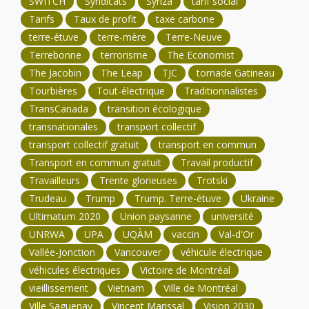
SWITCH
Syndicats
Syriza
tarif social
Tarifs
Taux de profit
taxe carbone
terre-étuve
terre-mère
Terre-Neuve
Terrebonne
terrorisme
The Economist
The Jacobin
The Leap
TJC
tornade Gatineau
Tourbières
Tout-électrique
Traditionnalistes
TransCanada
transition écologique
transnationales
transport collectif
transport collectif gratuit
transport en commun
Transport en commun gratuit
Travail productif
Travailleurs
Trente glorieuses
Trotski
Trudeau
Trump
Trump. Terre-étuve
Ukraine
Ultimatum 2020
Union paysanne
université
UNRWA
UPA
UQÀM
vaccin
Val-d'Or
Vallée-Jonction
Vancouver
véhicule électrique
véhicules électriques
Victoire de Montréal
vieillissement
Vietnam
Ville de Montréal
Ville Saguenay
Vincent Marissal
Vision 2030