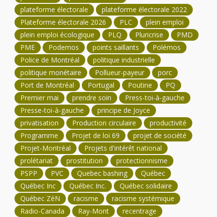
plateforme électorale
plateforme électorale 2022
Plateforme électorale 2026
PLC
plein emploi
plein emploi écologique
PLQ
Pluricrise
PMD
PME
Podemos
points saillants
Polémos
Police de Montréal
politique industrielle
politique monétaire
Pollueur-payeur
porc
Port de Montréal
Portugal
Poutine
PQ
Premier mai
prendre soin
Press-toi-à-gauche
Presse-toi-à-gauche
principe de Joyce
privatisation
Production circulaire
productivité
Programme
Projet de loi 69
projet de société
Projet-Montréal
Projets d'intérêt national
prolétariat
prostitution
protectionnisme
PSPP
PVC
Quebec bashing
Québec
Québec Inc
Québec Inc.
Québec solidaire
Québec ZéN
racisme
racisme systémique
Radio-Canada
Ray-Mont
recentrage