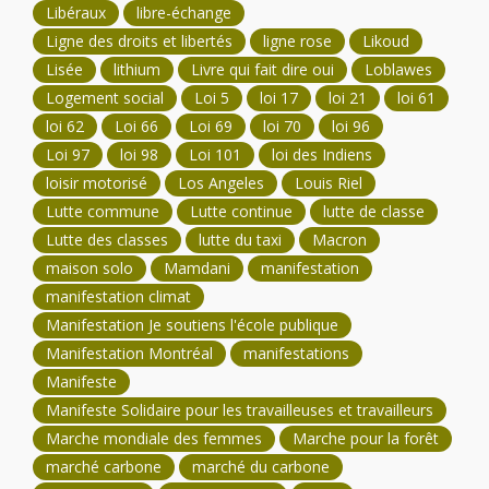
Libéraux
libre-échange
Ligne des droits et libertés
ligne rose
Likoud
Lisée
lithium
Livre qui fait dire oui
Loblawes
Logement social
Loi 5
loi 17
loi 21
loi 61
loi 62
Loi 66
Loi 69
loi 70
loi 96
Loi 97
loi 98
Loi 101
loi des Indiens
loisir motorisé
Los Angeles
Louis Riel
Lutte commune
Lutte continue
lutte de classe
Lutte des classes
lutte du taxi
Macron
maison solo
Mamdani
manifestation
manifestation climat
Manifestation Je soutiens l'école publique
Manifestation Montréal
manifestations
Manifeste
Manifeste Solidaire pour les travailleuses et travailleurs
Marche mondiale des femmes
Marche pour la forêt
marché carbone
marché du carbone