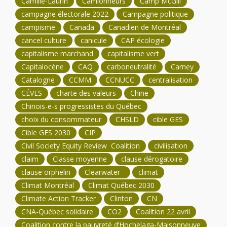
Camille-Laurin
Camionneurs
Camp McGill
campagne électorale 2022
Campagne politique
campisme
Canada
Canadien de Montréal
cancel culture
canicule
CAP écologie
capitalisme marchand
capitalisme vert
Capitalocène
CAQ
carboneutralité
Carney
Catalogne
CCMM
CCNUCC
centralisation
CÉVES
charte des valeurs
Chine
Chinois-e-s progressistes du Québec
choix du consommateur
CHSLD
cible GES
Cible GES 2030
CIP
Civil Society Equity Review Coalition
civilisation
claim
Classe moyenne
clause dérogatoire
clause orphelin
Clearwater
climat
Climat Montréal
Climat Québec 2030
Climate Action Tracker
Clinton
CN
CNA-Québec solidaire
CO2
Coalition 22 avril
Coalition contre la pauvreté d’Hochelaga-Maisonneuve