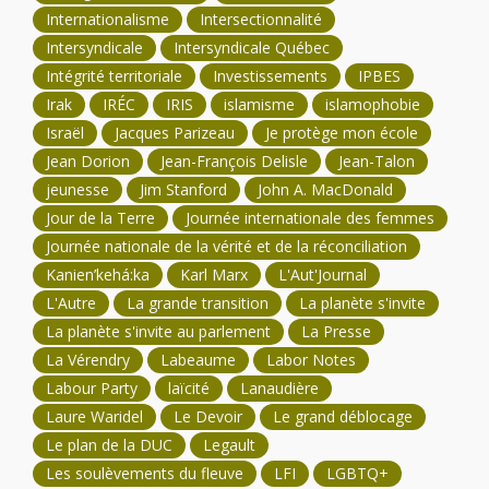
Internationalisme
Intersectionnalité
Intersyndicale
Intersyndicale Québec
Intégrité territoriale
Investissements
IPBES
Irak
IRÉC
IRIS
islamisme
islamophobie
Israël
Jacques Parizeau
Je protège mon école
Jean Dorion
Jean-François Delisle
Jean-Talon
jeunesse
Jim Stanford
John A. MacDonald
Jour de la Terre
Journée internationale des femmes
Journée nationale de la vérité et de la réconciliation
Kanien’kehá:ka
Karl Marx
L'Aut'Journal
L'Autre
La grande transition
La planète s'invite
La planète s'invite au parlement
La Presse
La Vérendry
Labeaume
Labor Notes
Labour Party
laïcité
Lanaudière
Laure Waridel
Le Devoir
Le grand déblocage
Le plan de la DUC
Legault
Les soulèvements du fleuve
LFI
LGBTQ+