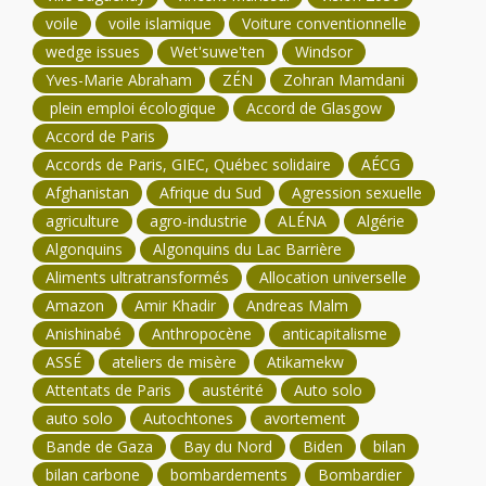
voile
voile islamique
Voiture conventionnelle
wedge issues
Wet'suwe'ten
Windsor
Yves-Marie Abraham
ZÉN
Zohran Mamdani
plein emploi écologique
Accord de Glasgow
Accord de Paris
Accords de Paris, GIEC, Québec solidaire
AÉCG
Afghanistan
Afrique du Sud
Agression sexuelle
agriculture
agro-industrie
ALÉNA
Algérie
Algonquins
Algonquins du Lac Barrière
Aliments ultratransformés
Allocation universelle
Amazon
Amir Khadir
Andreas Malm
Anishinabé
Anthropocène
anticapitalisme
ASSÉ
ateliers de misère
Atikamekw
Attentats de Paris
austérité
Auto solo
auto solo
Autochtones
avortement
Bande de Gaza
Bay du Nord
Biden
bilan
bilan carbone
bombardements
Bombardier