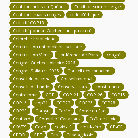
Coalition inclusion Québec
Coalition sortons le gaz
Coalitions mains rouges
code d'éthique
Collectif COP15
Collectif pour un Québec sans pauvreté
Colombie britannique
Commission nationale autochtone
Commission Viens
conférence de Paris
congrès
Congrès Québec solidaire 2026
Congrès Solidaire 2025
Conseil des canadiens
Conseil du patronat
Conseil national
Conseils de bande
Conservateurs
constituante
Contrecœur
COP
COP-21
COP-26
COP15
COP16
cop21
COP22
COP26
COP28
COP29
Corbyn
Corée
Corée du Sud
Couillard
Council of Canadians
Coût de la vie
COVES
Covid
covid-19
covid-zéro
CP-CC
CPDQ
CPE
Cris
Crise agricole