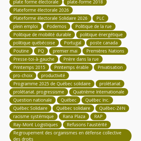
plate forme électorale
plate-forme 2018
Plateforme électorale 2026
Plateforme électorale Solidaire 2026
PLC
plein emploi
Podemos
Politique de la rue
Politique de mobilité durable
politique énergétique
politique québécoise
Portugal
poste canada
Poutine
PQ
premier mai
Premières Nations
Presse-toi-à-gauche
Prière dans la rue
Printemps 2015
Printemps érable
Privatisation
pro-choix
productivité
Programme 2025 de Québec solidaire
prolétariat
prolétariat. progressisme
Quatrième Internationale
Question nationale
Québec
Québec Inc.
Québec Solidaire
Québec solidaire
Québec-ZéN
racisme systémique
Rana Plaza
RAP
Ray-Mont Logistiques
Refusons l'austérité
Regroupement des organismes en défense collective
des droits