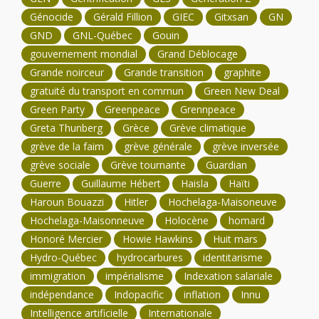
Génocide
Gérald Fillion
GIEC
Gitxsan
GN
GND
GNL-Québec
Gouin
gouvernement mondial
Grand Déblocage
Grande noirceur
Grande transition
graphite
gratuité du transport en commun
Green New Deal
Green Party
Greenpeace
Grennpeace
Greta Thunberg
Grèce
Grève climatique
grève de la faim
grève générale
grève inversée
grève sociale
Grève tournante
Guardian
Guerre
Guillaume Hébert
Haisla
Haïti
Haroun Bouazzi
Hitler
Hochelaga-Maisoneuve
Hochelaga-Maisonneuve
Holocène
homard
Honoré Mercier
Howie Hawkins
Huit mars
Hydro-Québec
hydrocarbures
identitarisme
immigration
impérialisme
Indexation salariale
indépendance
Indopacific
inflation
Innu
Intelligence artificielle
Internationale