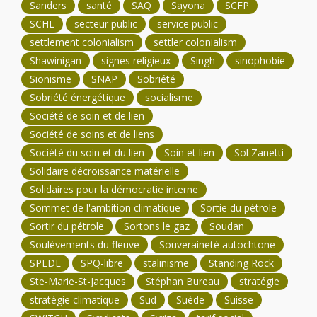
Sanders
santé
SAQ
Sayona
SCFP
SCHL
secteur public
service public
settlement colonialism
settler colonialism
Shawinigan
signes religieux
Singh
sinophobie
Sionisme
SNAP
Sobriété
Sobriété énergétique
socialisme
Société de soin et de lien
Société de soins et de liens
Société du soin et du lien
Soin et lien
Sol Zanetti
Solidaire décroissance matérielle
Solidaires pour la démocratie interne
Sommet de l'ambition climatique
Sortie du pétrole
Sortir du pétrole
Sortons le gaz
Soudan
Soulèvements du fleuve
Souveraineté autochtone
SPEDE
SPQ-libre
stalinisme
Standing Rock
Ste-Marie-St-Jacques
Stéphan Bureau
stratégie
stratégie climatique
Sud
Suède
Suisse