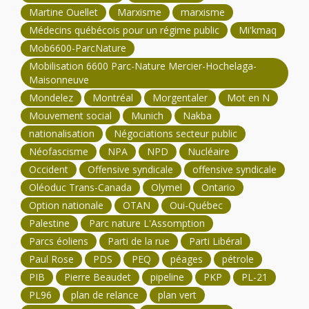
Martine Ouellet
Marxisme
marxisme
Médecins québécois pour un régime public
Mi'kmaq
Mob6600-ParcNature
Mobilisation 6600 Parc-Nature Mercier-Hochelaga-
Maisonneuve
Mondelez
Montréal
Morgentaler
Mot en N
Mouvement social
Munich
Nakba
nationalisation
Négociations secteur public
Néofascisme
NPA
NPD
Nucléaire
Occident
Offensive syndicale
offensive syndicale
Oléoduc Trans-Canada
Olymel
Ontario
Option nationale
OTAN
Oui-Québec
Palestine
Parc nature L'Assomption
Parcs éoliens
Parti de la rue
Parti Libéral
Paul Rose
PDS
PEQ
péages
pétrole
PIB
Pierre Beaudet
pipeline
PKP
PL-21
PL96
plan de relance
plan vert