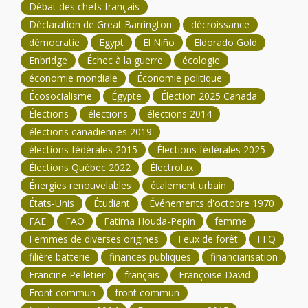
Débat des chefs français
Déclaration de Great Barrington
décroissance
démocratie
Egypt
El Niño
Eldorado Gold
Enbridge
Échec à la guerre
écologie
économie mondiale
Économie politique
Écosocialisme
Égypte
Élection 2025 Canada
Élections
élections
élections 2014
élections canadiennes 2019
élections fédérales 2015
Élections fédérales 2025
Élections Québec 2022
Électrolux
Énergies renouvelables
étalement urbain
États-Unis
Étudiant
Événements d'octobre 1970
FAE
FAO
Fatima Houda-Pepin
femme
Femmes de diverses origines
Feux de forêt
FFQ
filière batterie
finances publiques
financiarisation
Francine Pelletier
français
Françoise David
Front commun
front commun