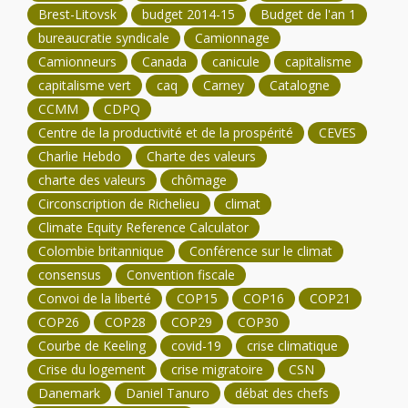
Brest-Litovsk
budget 2014-15
Budget de l'an 1
bureaucratie syndicale
Camionnage
Camionneurs
Canada
canicule
capitalisme
capitalisme vert
caq
Carney
Catalogne
CCMM
CDPQ
Centre de la productivité et de la prospérité
CEVES
Charlie Hebdo
Charte des valeurs
charte des valeurs
chômage
Circonscription de Richelieu
climat
Climate Equity Reference Calculator
Colombie britannique
Conférence sur le climat
consensus
Convention fiscale
Convoi de la liberté
COP15
COP16
COP21
COP26
COP28
COP29
COP30
Courbe de Keeling
covid-19
crise climatique
Crise du logement
crise migratoire
CSN
Danemark
Daniel Tanuro
débat des chefs