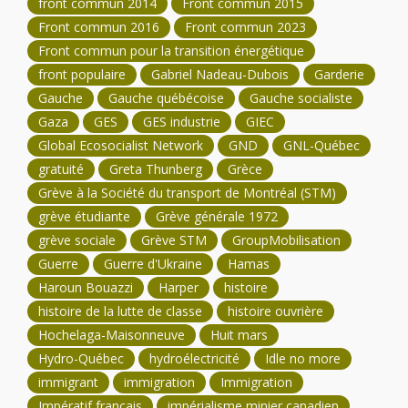
front commun 2014
Front commun 2015
Front commun 2016
Front commun 2023
Front commun pour la transition énergétique
front populaire
Gabriel Nadeau-Dubois
Garderie
Gauche
Gauche québécoise
Gauche socialiste
Gaza
GES
GES industrie
GIEC
Global Ecosocialist Network
GND
GNL-Québec
gratuité
Greta Thunberg
Grèce
Grève à la Société du transport de Montréal (STM)
grève étudiante
Grève générale 1972
grève sociale
Grève STM
GroupMobilisation
Guerre
Guerre d'Ukraine
Hamas
Haroun Bouazzi
Harper
histoire
histoire de la lutte de classe
histoire ouvrière
Hochelaga-Maisonneuve
Huit mars
Hydro-Québec
hydroélectricité
Idle no more
immigrant
immigration
Immigration
Impératif français
impérialisme minier canadien