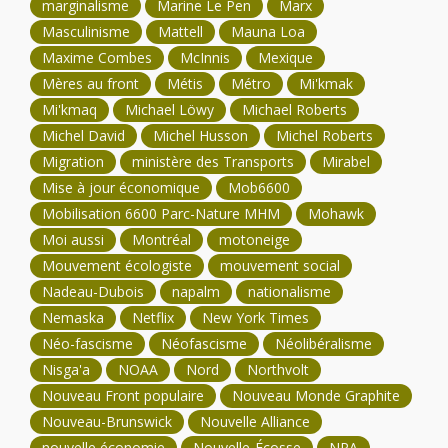
marginalisme
Marine Le Pen
Marx
Masculinisme
Mattell
Mauna Loa
Maxime Combes
McInnis
Mexique
Mères au front
Métis
Métro
Mi'kmak
Mi'kmaq
Michael Löwy
Michael Roberts
Michel David
Michel Husson
Michel Roberts
Migration
ministère des Transports
Mirabel
Mise à jour économique
Mob6600
Mobilisation 6600 Parc-Nature MHM
Mohawk
Moi aussi
Montréal
motoneige
Mouvement écologiste
mouvement social
Nadeau-Dubois
napalm
nationalisme
Nemaska
Netflix
New York Times
Néo-fascisme
Néofascisme
Néolibéralisme
Nisga'a
NOAA
Nord
Northvolt
Nouveau Front populaire
Nouveau Monde Graphite
Nouveau-Brunswick
Nouvelle Alliance
nouvelle économie
Nouvelle-Écosse
NPA