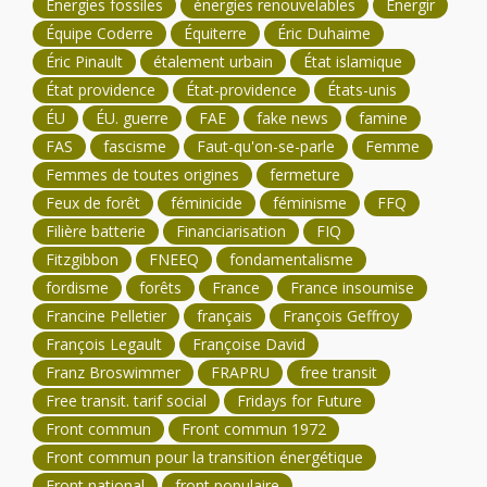
Énergies fossiles
énergies renouvelables
Énergir
Équipe Coderre
Équiterre
Éric Duhaime
Éric Pinault
étalement urbain
État islamique
État providence
État-providence
États-unis
ÉU
ÉU. guerre
FAE
fake news
famine
FAS
fascisme
Faut-qu'on-se-parle
Femme
Femmes de toutes origines
fermeture
Feux de forêt
féminicide
féminisme
FFQ
Filière batterie
Financiarisation
FIQ
Fitzgibbon
FNEEQ
fondamentalisme
fordisme
forêts
France
France insoumise
Francine Pelletier
français
François Geffroy
François Legault
Françoise David
Franz Broswimmer
FRAPRU
free transit
Free transit. tarif social
Fridays for Future
Front commun
Front commun 1972
Front commun pour la transition énergétique
Front national
front populaire