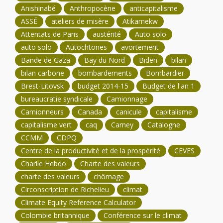
Anishinabé
Anthropocène
anticapitalisme
ASSÉ
ateliers de misère
Atikamekw
Attentats de Paris
austérité
Auto solo
auto solo
Autochtones
avortement
Bande de Gaza
Bay du Nord
Biden
bilan
bilan carbone
bombardements
Bombardier
Brest-Litovsk
budget 2014-15
Budget de l'an 1
bureaucratie syndicale
Camionnage
Camionneurs
Canada
canicule
capitalisme
capitalisme vert
caq
Carney
Catalogne
CCMM
CDPQ
Centre de la productivité et de la prospérité
CEVES
Charlie Hebdo
Charte des valeurs
charte des valeurs
chômage
Circonscription de Richelieu
climat
Climate Equity Reference Calculator
Colombie britannique
Conférence sur le climat