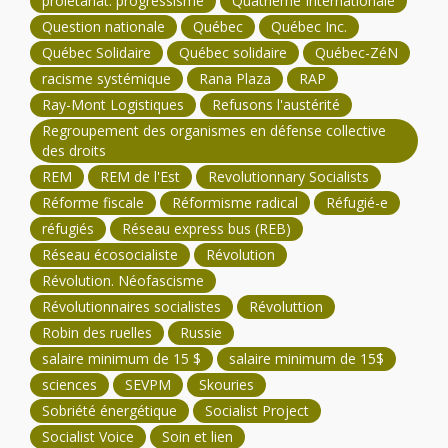
prolétariat. progressisme
Quatrième Internationale
Question nationale
Québec
Québec Inc.
Québec Solidaire
Québec solidaire
Québec-ZéN
racisme systémique
Rana Plaza
RAP
Ray-Mont Logistiques
Refusons l'austérité
Regroupement des organismes en défense collective
des droits
REM
REM de l'Est
Revolutionnary Socialists
Réforme fiscale
Réformisme radical
Réfugié-e
réfugiés
Réseau express bus (REB)
Réseau écosocialiste
Révolution
Révolution. Néofascisme
Révolutionnaires socialistes
Révoluttion
Robin des ruelles
Russie
salaire minimum de 15 $
salaire minimum de 15$
sciences
SEVPM
Skouries
Sobriété énergétique
Socialist Project
Socialist Voice
Soin et lien