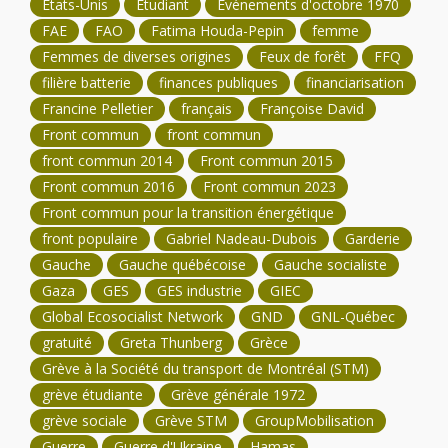
États-Unis
Étudiant
Événements d'octobre 1970
FAE
FAO
Fatima Houda-Pepin
femme
Femmes de diverses origines
Feux de forêt
FFQ
filière batterie
finances publiques
financiarisation
Francine Pelletier
français
Françoise David
Front commun
front commun
front commun 2014
Front commun 2015
Front commun 2016
Front commun 2023
Front commun pour la transition énergétique
front populaire
Gabriel Nadeau-Dubois
Garderie
Gauche
Gauche québécoise
Gauche socialiste
Gaza
GES
GES industrie
GIEC
Global Ecosocialist Network
GND
GNL-Québec
gratuité
Greta Thunberg
Grèce
Grève à la Société du transport de Montréal (STM)
grève étudiante
Grève générale 1972
grève sociale
Grève STM
GroupMobilisation
Guerre
Guerre d'Ukraine
Hamas