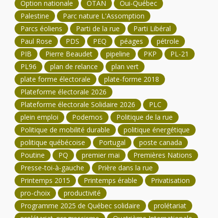
Option nationale
OTAN
Oui-Québec
Palestine
Parc nature L'Assomption
Parcs éoliens
Parti de la rue
Parti Libéral
Paul Rose
PDS
PEQ
péages
pétrole
PIB
Pierre Beaudet
pipeline
PKP
PL-21
PL96
plan de relance
plan vert
plate forme électorale
plate-forme 2018
Plateforme électorale 2026
Plateforme électorale Solidaire 2026
PLC
plein emploi
Podemos
Politique de la rue
Politique de mobilité durable
politique énergétique
politique québécoise
Portugal
poste canada
Poutine
PQ
premier mai
Premières Nations
Presse-toi-à-gauche
Prière dans la rue
Printemps 2015
Printemps érable
Privatisation
pro-choix
productivité
Programme 2025 de Québec solidaire
prolétariat