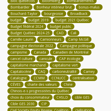
Bloc québécois
Bloomberg
bombardements
Bombardier
Bonheur intérieur brut
bonus-malus
Bouchard-Taylor
bourgeoisie
Broadback
budget
budget 2019
budget 2021 Québec
Budget fédéral 2024
budget public
Budget Québec 2024-25
CAD
Cali
Camille-Laurin
Camionneurs
Camp McGill
campagne électorale 2022
Campagne politique
campisme
Canada
Canadien de Montréal
cancel culture
canicule
CAP écologie
capitalisme marchand
capitalisme vert
Capitalocène
CAQ
carboneutralité
Carney
Catalogne
CCMM
CCNUCC
centralisation
CÉVES
charte des valeurs
Chine
Chinois-e-s progressistes du Québec
choix du consommateur
CHSLD
cible GES
Cible GES 2030
CIP
Civil Society Equity Review Coalition
civilisation