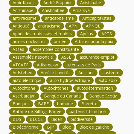
Amir Khadir
André Frappier
Anishinabe
Anishinabé
Anishnabee
Antarsya
anti-racisme
anticapitalisme
Anticapitalistas
Antiquité
antiracisme
APN
APNQL
Appel des mairesses et maires
Aprilus
APTS
armes nucléaires
armée
Artistes pour la paix
Assad
assemblée constituante
Assemblée nationale
ASSÉ
assurance-emploi
ATCATF
Atikamekw
attentats de Paris
Aufstehen
Aurélie Lanctôt
Aussant
austérité
auto électrique
auto hydroélectrique
auto solo
Autochtone
Autochtones
autodétermination
Azerbaïdjan
Banque du Canada
Banque Scotia
Banques
BAPE
barbarie
Barrette
Bataille de Billings Bridge
batterie lithium-ion
BDS
BECCS
Biden
biodiversité
Bioéconomie
BJP
Bloc
Bloc de gauche