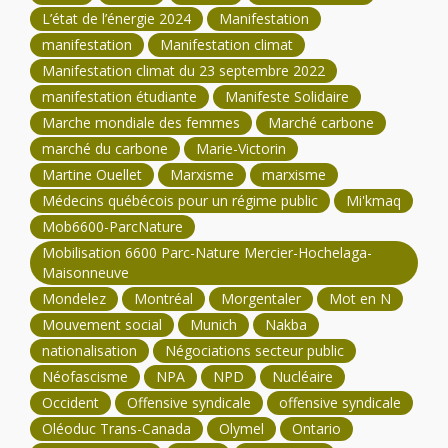
L’état de l’énergie 2024
Manifestation
manifestation
Manifestation climat
Manifestation climat du 23 septembre 2022
manifestation étudiante
Manifeste Solidaire
Marche mondiale des femmes
Marché carbone
marché du carbone
Marie-Victorin
Martine Ouellet
Marxisme
marxisme
Médecins québécois pour un régime public
Mi'kmaq
Mob6600-ParcNature
Mobilisation 6600 Parc-Nature Mercier-Hochelaga-
Maisonneuve
Mondelez
Montréal
Morgentaler
Mot en N
Mouvement social
Munich
Nakba
nationalisation
Négociations secteur public
Néofascisme
NPA
NPD
Nucléaire
Occident
Offensive syndicale
offensive syndicale
Oléoduc Trans-Canada
Olymel
Ontario