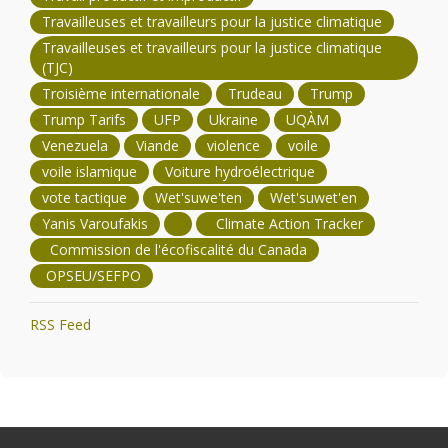
Travailleuses et travailleurs pour la justice climatique
Travailleuses et travailleurs pour la justice climatique
(TJC)
Troisième internationale
Trudeau
Trump
Trump Tarifs
UFP
Ukraine
UQÀM
Venezuela
Viande
violence
voile
voile islamique
Voiture hydroélectrique
vote tactique
Wet'suwe'ten
Wet'suwet'en
Yanis Varoufakis
Climate Action Tracker
Commission de l'écofiscalité du Canada
OPSEU/SEFPO
RSS Feed