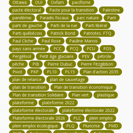
Ottawa
OUI
Oxfam
pacifisme
pacte électoral
Pacte pour la transition
Palestine
pandémie
Paradis fiscaux
parc nature
Parti
parti de gauche
Parti de la rue
Parti libéral
Parti québécois
Patrick Bond
Patriotes. FTQ
Paul Cliche
Paul Rose
Pauline Marois
pays sans armée
PCC
PCQ
PCU
PDS
Pergélisol
Petit âge glaciaire
PEV
pétrole
pêche
PIB
Pierre Dubuc
Pierre Fitzgibbon
Pivot
PKP
PL10
PL15
Plan d'action 2035
plan de relance
plan de sauvetage
plan de transition
Plan de transition économique
Plan de transition Solidaire
Plan vert
plastique
plateforme
plateforme 2022
plateforme électorale
plateforme électorale 2022
Plateforme électorale 2026
PLC
plein emploi
plein emploi écologique
PLQ
Pluricrise
PMD