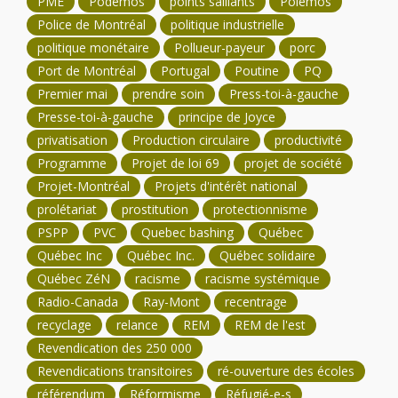
PME
Podemos
points saillants
Polémos
Police de Montréal
politique industrielle
politique monétaire
Pollueur-payeur
porc
Port de Montréal
Portugal
Poutine
PQ
Premier mai
prendre soin
Press-toi-à-gauche
Presse-toi-à-gauche
principe de Joyce
privatisation
Production circulaire
productivité
Programme
Projet de loi 69
projet de société
Projet-Montréal
Projets d'intérêt national
prolétariat
prostitution
protectionnisme
PSPP
PVC
Quebec bashing
Québec
Québec Inc
Québec Inc.
Québec solidaire
Québec ZéN
racisme
racisme systémique
Radio-Canada
Ray-Mont
recentrage
recyclage
relance
REM
REM de l'est
Revendication des 250 000
Revendications transitoires
ré-ouverture des écoles
référendum
Réformisme
Réfugié-e-s