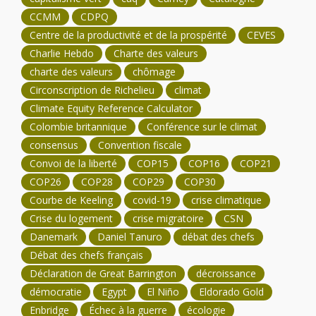
CCMM
CDPQ
Centre de la productivité et de la prospérité
CEVES
Charlie Hebdo
Charte des valeurs
charte des valeurs
chômage
Circonscription de Richelieu
climat
Climate Equity Reference Calculator
Colombie britannique
Conférence sur le climat
consensus
Convention fiscale
Convoi de la liberté
COP15
COP16
COP21
COP26
COP28
COP29
COP30
Courbe de Keeling
covid-19
crise climatique
Crise du logement
crise migratoire
CSN
Danemark
Daniel Tanuro
débat des chefs
Débat des chefs français
Déclaration de Great Barrington
décroissance
démocratie
Egypt
El Niño
Eldorado Gold
Enbridge
Échec à la guerre
écologie