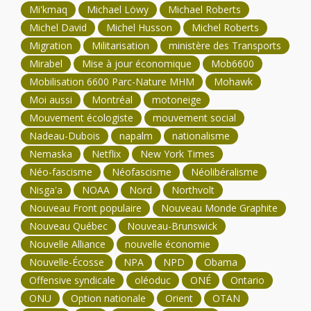
Mi'kmaq
Michael Löwy
Michael Roberts
Michel David
Michel Husson
Michel Roberts
Migration
Militarisation
ministère des Transports
Mirabel
Mise à jour économique
Mob6600
Mobilisation 6600 Parc-Nature MHM
Mohawk
Moi aussi
Montréal
motoneige
Mouvement écologiste
mouvement social
Nadeau-Dubois
napalm
nationalisme
Nemaska
Netflix
New York Times
Néo-fascisme
Néofascisme
Néolibéralisme
Nisga'a
NOAA
Nord
Northvolt
Nouveau Front populaire
Nouveau Monde Graphite
Nouveau Québec
Nouveau-Brunswick
Nouvelle Alliance
nouvelle économie
Nouvelle-Écosse
NPA
NPD
Obama
Offensive syndicale
oléoduc
ONÉ
Ontario
ONU
Option nationale
Orient
OTAN