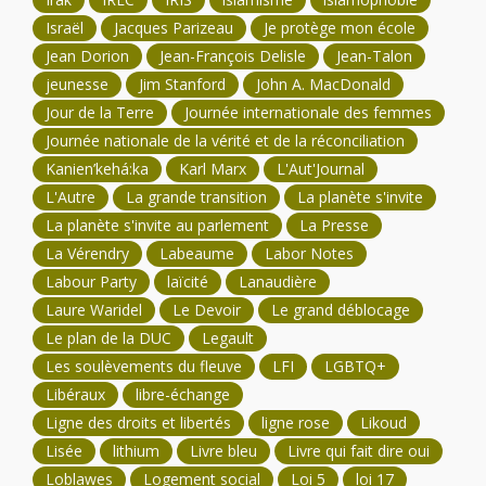
Israël
Jacques Parizeau
Je protège mon école
Jean Dorion
Jean-François Delisle
Jean-Talon
jeunesse
Jim Stanford
John A. MacDonald
Jour de la Terre
Journée internationale des femmes
Journée nationale de la vérité et de la réconciliation
Kanien’kehá:ka
Karl Marx
L'Aut'Journal
L'Autre
La grande transition
La planète s'invite
La planète s'invite au parlement
La Presse
La Vérendry
Labeaume
Labor Notes
Labour Party
laïcité
Lanaudière
Laure Waridel
Le Devoir
Le grand déblocage
Le plan de la DUC
Legault
Les soulèvements du fleuve
LFI
LGBTQ+
Libéraux
libre-échange
Ligne des droits et libertés
ligne rose
Likoud
Lisée
lithium
Livre bleu
Livre qui fait dire oui
Loblawes
Logement social
Loi 5
loi 17