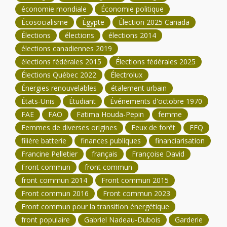
économie mondiale
Économie politique
Écosocialisme
Égypte
Élection 2025 Canada
Élections
élections
élections 2014
élections canadiennes 2019
élections fédérales 2015
Élections fédérales 2025
Élections Québec 2022
Électrolux
Énergies renouvelables
étalement urbain
États-Unis
Étudiant
Événements d'octobre 1970
FAE
FAO
Fatima Houda-Pepin
femme
Femmes de diverses origines
Feux de forêt
FFQ
filière batterie
finances publiques
financiarisation
Francine Pelletier
français
Françoise David
Front commun
front commun
front commun 2014
Front commun 2015
Front commun 2016
Front commun 2023
Front commun pour la transition énergétique
front populaire
Gabriel Nadeau-Dubois
Garderie