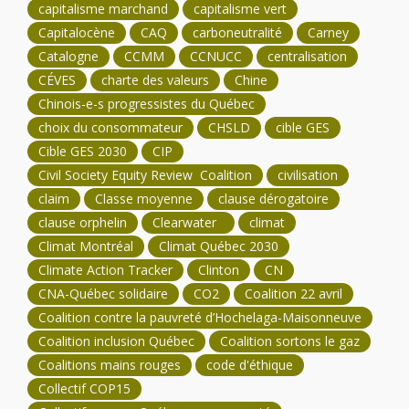
capitalisme marchand
capitalisme vert
Capitalocène
CAQ
carboneutralité
Carney
Catalogne
CCMM
CCNUCC
centralisation
CÉVES
charte des valeurs
Chine
Chinois-e-s progressistes du Québec
choix du consommateur
CHSLD
cible GES
Cible GES 2030
CIP
Civil Society Equity Review Coalition
civilisation
claim
Classe moyenne
clause dérogatoire
clause orphelin
Clearwater
climat
Climat Montréal
Climat Québec 2030
Climate Action Tracker
Clinton
CN
CNA-Québec solidaire
CO2
Coalition 22 avril
Coalition contre la pauvreté d’Hochelaga-Maisonneuve
Coalition inclusion Québec
Coalition sortons le gaz
Coalitions mains rouges
code d'éthique
Collectif COP15