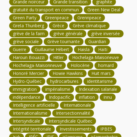
Grande noirceur
Grande transition
graphite
gratuité du transport en commun
Green New Deal
Green Party
Greenpeace
Grennpeace
Greta Thunberg
Grèce
Grève climatique
grève de la faim
grève générale
grève inversée
grève sociale
Grève tournante
Guardian
Guerre
Guillaume Hébert
Haisla
Haïti
Haroun Bouazzi
Hitler
Hochelaga-Maisoneuve
Hochelaga-Maisonneuve
Holocène
homard
Honoré Mercier
Howie Hawkins
Huit mars
Hydro-Québec
hydrocarbures
identitarisme
immigration
impérialisme
Indexation salariale
indépendance
Indopacific
inflation
Innu
Intelligence artificielle
Internationale
Internationalisme
Intersectionnalité
Intersyndicale
Intersyndicale Québec
Intégrité territoriale
Investissements
IPBES
Irak
IRÉC
IRIS
islamisme
islamophobie