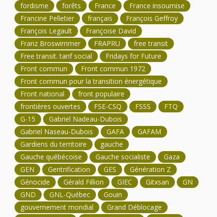
fordisme
forêts
France
France insoumise
Francine Pelletier
français
François Geffroy
François Legault
Françoise David
Franz Broswimmer
FRAPRU
free transit
Free transit. tarif social
Fridays for Future
Front commun
Front commun 1972
Front commun pour la transition énergétique
Front national
front populaire
frontières ouvertes
FSE-CSQ
FSSS
FTQ
G-15
Gabriel Nadeau-Dubois
Gabriel Naseau-Dubois
GAFA
GAFAM
Gardiens du territoire
gauche
Gauche québécoise
Gauche socialiste
Gaza
GEN
Gentrification
GES
Génération Z
Génocide
Gérald Fillion
GIEC
Gitxsan
GN
GND
GNL-Québec
Gouin
gouvernement mondial
Grand Déblocage