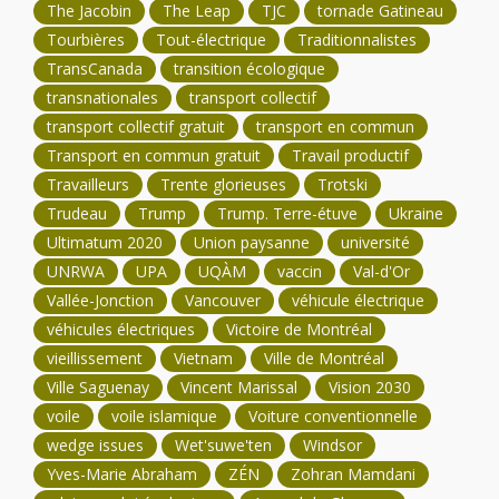
The Jacobin
The Leap
TJC
tornade Gatineau
Tourbières
Tout-électrique
Traditionnalistes
TransCanada
transition écologique
transnationales
transport collectif
transport collectif gratuit
transport en commun
Transport en commun gratuit
Travail productif
Travailleurs
Trente glorieuses
Trotski
Trudeau
Trump
Trump. Terre-étuve
Ukraine
Ultimatum 2020
Union paysanne
université
UNRWA
UPA
UQÀM
vaccin
Val-d'Or
Vallée-Jonction
Vancouver
véhicule électrique
véhicules électriques
Victoire de Montréal
vieillissement
Vietnam
Ville de Montréal
Ville Saguenay
Vincent Marissal
Vision 2030
voile
voile islamique
Voiture conventionnelle
wedge issues
Wet'suwe'ten
Windsor
Yves-Marie Abraham
ZÉN
Zohran Mamdani