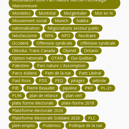
Maisonneuve
Mondelez
Montréal
Morgentaler
Mot en N
Mouvement social
Munich
Nakba
nationalisation
Négociations secteur public
Néofascisme
NPA
NPD
Nucléaire
Occident
Offensive syndicale
offensive syndicale
Oléoduc Trans-Canada
Olymel
Ontario
Option nationale
OTAN
Oui-Québec
Palestine
Parc nature L'Assomption
Parcs éoliens
Parti de la rue
Parti Libéral
Paul Rose
PDS
PEQ
péages
pétrole
PIB
Pierre Beaudet
pipeline
PKP
PL-21
PL96
plan de relance
plan vert
plate forme électorale
plate-forme 2018
Plateforme électorale 2026
Plateforme électorale Solidaire 2026
PLC
plein emploi
Podemos
Politique de la rue