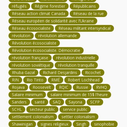
réfugiés
Régime forestier
Républicains
Réseau action climat Canada
Réseau de la rue
Réseau européen de solidarité avec l’Ukraine
Réseau écosocialiste
Réseau militant intersyndical
révolution
révolution allemande
Révolution écosocialiste
Révolution écosocialiste. Démocratie
révolution française
révolution industrielle
révolution soviétique
révolution tranquille
Rhuba Gazal
Richard Desjardins
Ricochet
RIN
Rio Tinto
RMÉ
Robert Lochhead
Rojava
Roosevelt
RQIC
Russie
RVHQ
Salaire minimum
salaire minimum de 15$ l'heure
Sanders
santé
SAQ
Sayona
SCFP
SCHL
secteur public
service public
settlement colonialism
settler colonialism
Shawinigan
signes religieux
Singh
sinophobie