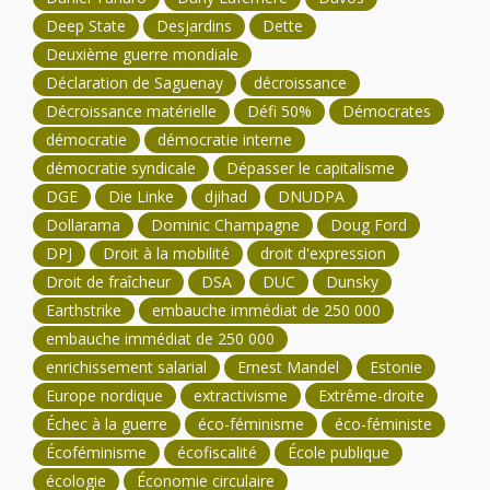
Deep State
Desjardins
Dette
Deuxième guerre mondiale
Déclaration de Saguenay
décroissance
Décroissance matérielle
Défi 50%
Démocrates
démocratie
démocratie interne
démocratie syndicale
Dépasser le capitalisme
DGE
Die Linke
djihad
DNUDPA
Dollarama
Dominic Champagne
Doug Ford
DPJ
Droit à la mobilité
droit d'expression
Droit de fraîcheur
DSA
DUC
Dunsky
Earthstrike
embauche immédiat de 250 000
embauche immédiat de 250 000
enrichissement salarial
Ernest Mandel
Estonie
Europe nordique
extractivisme
Extrême-droite
Échec à la guerre
éco-féminisme
éco-féministe
Écoféminisme
écofiscalité
École publique
écologie
Économie circulaire