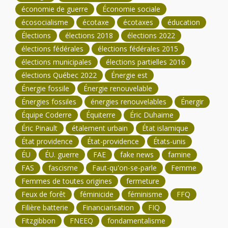
économie de guerre
Économie sociale
écosocialisme
écotaxe
écotaxes
éducation
Élections
élections 2018
élections 2022
élections fédérales
élections fédérales 2015
élections municipales
élections partielles 2016
élections Québec 2022
Énergie est
Énergie fossile
Énergie renouvelable
Énergies fossiles
énergies renouvelables
Énergir
Équipe Coderre
Équiterre
Éric Duhaime
Éric Pinault
étalement urbain
État islamique
État providence
État-providence
États-unis
ÉU
ÉU. guerre
FAE
fake news
famine
FAS
fascisme
Faut-qu'on-se-parle
Femme
Femmes de toutes origines
fermeture
Feux de forêt
féminicide
féminisme
FFQ
Filière batterie
Financiarisation
FIQ
Fitzgibbon
FNEEQ
fondamentalisme