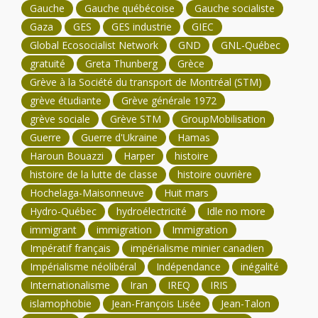
Gauche
Gauche québécoise
Gauche socialiste
Gaza
GES
GES industrie
GIEC
Global Ecosocialist Network
GND
GNL-Québec
gratuité
Greta Thunberg
Grèce
Grève à la Société du transport de Montréal (STM)
grève étudiante
Grève générale 1972
grève sociale
Grève STM
GroupMobilisation
Guerre
Guerre d'Ukraine
Hamas
Haroun Bouazzi
Harper
histoire
histoire de la lutte de classe
histoire ouvrière
Hochelaga-Maisonneuve
Huit mars
Hydro-Québec
hydroélectricité
Idle no more
immigrant
immigration
Immigration
Impératif français
impérialisme minier canadien
Impérialisme néolibéral
Indépendance
inégalité
Internationalisme
Iran
IREQ
IRIS
islamophobie
Jean-François Lisée
Jean-Talon