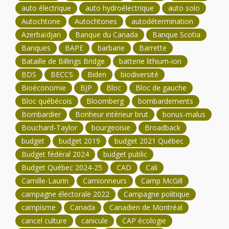
auto électrique
auto hydroélectrique
auto solo
Autochtone
Autochtones
autodétermination
Azerbaïdjan
Banque du Canada
Banque Scotia
Banques
BAPE
barbarie
Barrette
Bataille de Billings Bridge
batterie lithium-ion
BDS
BECCS
Biden
biodiversité
Bioéconomie
BJP
Bloc
Bloc de gauche
Bloc québécois
Bloomberg
bombardements
Bombardier
Bonheur intérieur brut
bonus-malus
Bouchard-Taylor
bourgeoisie
Broadback
budget
budget 2019
budget 2021 Québec
Budget fédéral 2024
budget public
Budget Québec 2024-25
CAD
Cali
Camille-Laurin
Camionneurs
Camp McGill
campagne électorale 2022
Campagne politique
campisme
Canada
Canadien de Montréal
cancel culture
canicule
CAP écologie