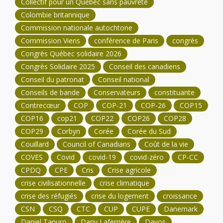
Collectif pour un Québec sans pauvreté
Colombie britannique
Commission nationale autochtone
Commission Viens
conférence de Paris
congrès
Congrès Québec solidaire 2026
Congrès Solidaire 2025
Conseil des canadiens
Conseil du patronat
Conseil national
Conseils de bande
Conservateurs
constituante
Contrecœur
COP
COP-21
COP-26
COP15
COP16
cop21
COP22
COP26
COP28
COP29
Corbyn
Corée
Corée du Sud
Couillard
Council of Canadians
Coût de la vie
COVES
Covid
covid-19
covid-zéro
CP-CC
CPDQ
CPE
Cris
Crise agricole
crise civilisationnelle
crise climatique
crise des réfugiés
crise du logement
croissance
CSN
CSQ
CTC
CUP
CUPE
Danemark
Daniel Tanuro
Dany Laferrière
Davos