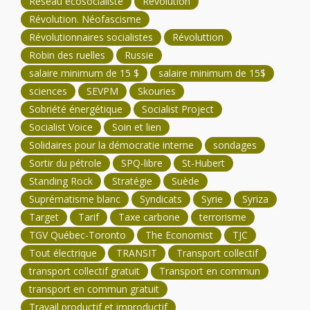
Réseau écosocialiste
Révolution
Révolution. Néofascisme
Révolutionnaires socialistes
Révoluttion
Robin des ruelles
Russie
salaire minimum de 15 $
salaire minimum de 15$
sciences
SEVPM
Skouries
Sobriété énergétique
Socialist Project
Socialist Voice
Soin et lien
Solidaires pour la démocratie interne
sondages
Sortir du pétrole
SPQ-libre
St-Hubert
Standing Rock
Stratégie
Suède
Suprématisme blanc
Syndicats
Syrie
Syriza
Target
Tarif
Taxe carbone
terrorisme
TGV Québec-Toronto
The Economist
TJC
Tout électrique
TRANSIT
Transport collectif
transport collectif gratuit
Transport en commun
transport en commun gratuit
Travail productif et improductif