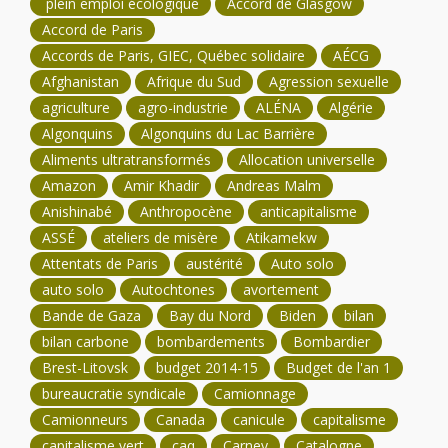
plein emploi écologique
Accord de Glasgow
Accord de Paris
Accords de Paris, GIEC, Québec solidaire
AÉCG
Afghanistan
Afrique du Sud
Agression sexuelle
agriculture
agro-industrie
ALÉNA
Algérie
Algonquins
Algonquins du Lac Barrière
Aliments ultratransformés
Allocation universelle
Amazon
Amir Khadir
Andreas Malm
Anishinabé
Anthropocène
anticapitalisme
ASSÉ
ateliers de misère
Atikamekw
Attentats de Paris
austérité
Auto solo
auto solo
Autochtones
avortement
Bande de Gaza
Bay du Nord
Biden
bilan
bilan carbone
bombardements
Bombardier
Brest-Litovsk
budget 2014-15
Budget de l'an 1
bureaucratie syndicale
Camionnage
Camionneurs
Canada
canicule
capitalisme
capitalisme vert
caq
Carney
Catalogne