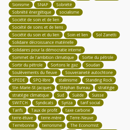
Sionisme
SNAP
Sobriété
Sobriété énergétique
socialisme
Société de soin et de lien
Société de soins et de liens
Société du soin et du lien
Soin et lien
Sol Zanetti
Solidaire décroissance matérielle
Solidaires pour la démocratie interne
Sommet de l'ambition climatique
Sortie du pétrole
Sortir du pétrole
Sortons le gaz
Soudan
Soulèvements du fleuve
Souveraineté autochtone
SPEDE
SPQ-libre
stalinisme
Standing Rock
Ste-Marie-St-Jacques
Stéphan Bureau
stratégie
stratégie climatique
Sud
Suède
Suisse
SWITCH
Syndicats
Syriza
tarif social
Tarifs
Taux de profit
taxe carbone
terre-étuve
terre-mère
Terre-Neuve
Terrebonne
terrorisme
The Economist