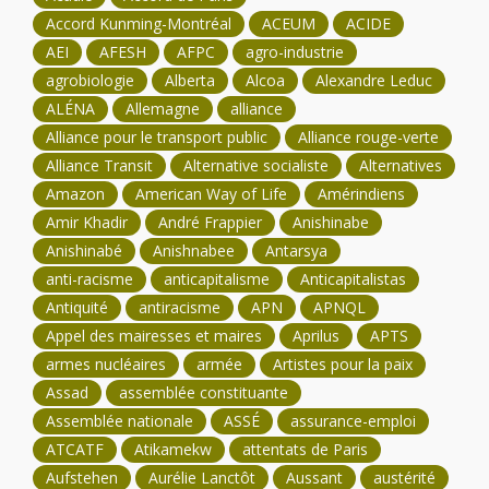
Accord Kunming-Montréal
ACEUM
ACIDE
AEI
AFESH
AFPC
agro-industrie
agrobiologie
Alberta
Alcoa
Alexandre Leduc
ALÉNA
Allemagne
alliance
Alliance pour le transport public
Alliance rouge-verte
Alliance Transit
Alternative socialiste
Alternatives
Amazon
American Way of Life
Amérindiens
Amir Khadir
André Frappier
Anishinabe
Anishinabé
Anishnabee
Antarsya
anti-racisme
anticapitalisme
Anticapitalistas
Antiquité
antiracisme
APN
APNQL
Appel des mairesses et maires
Aprilus
APTS
armes nucléaires
armée
Artistes pour la paix
Assad
assemblée constituante
Assemblée nationale
ASSÉ
assurance-emploi
ATCATF
Atikamekw
attentats de Paris
Aufstehen
Aurélie Lanctôt
Aussant
austérité