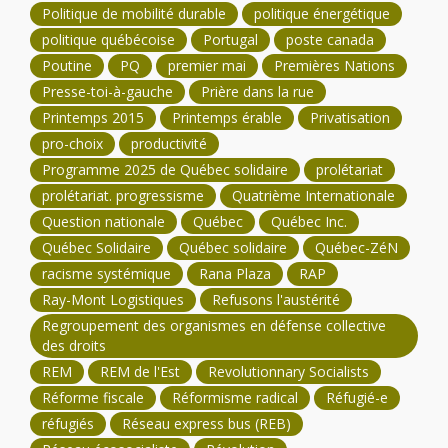
Politique de mobilité durable
politique énergétique
politique québécoise
Portugal
poste canada
Poutine
PQ
premier mai
Premières Nations
Presse-toi-à-gauche
Prière dans la rue
Printemps 2015
Printemps érable
Privatisation
pro-choix
productivité
Programme 2025 de Québec solidaire
prolétariat
prolétariat. progressisme
Quatrième Internationale
Question nationale
Québec
Québec Inc.
Québec Solidaire
Québec solidaire
Québec-ZéN
racisme systémique
Rana Plaza
RAP
Ray-Mont Logistiques
Refusons l'austérité
Regroupement des organismes en défense collective
des droits
REM
REM de l'Est
Revolutionnary Socialists
Réforme fiscale
Réformisme radical
Réfugié-e
réfugiés
Réseau express bus (REB)