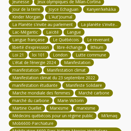
Jeunesse
Jeux olympiques de Milan-Cortina
Jour de la terre
Joyce Echaguan
Kanyen'kehà:ka
Kinder Morgan
L'Aut'Journal
La Planète s'invite au parlement
La planète s'invite...
Lac-Mégantic
Laïcité
Langue
Langue française
Le Québécois
Le revenant
liberté d'expression
libre-échange
lithium
Loi 21
loi 101
London
Lutte commune
L’état de l’énergie 2024
Manifestation
manifestation
Manifestation climat
Manifestation climat du 23 septembre 2022
manifestation étudiante
Manifeste Solidaire
Marche mondiale des femmes
Marché carbone
marché du carbone
Marie-Victorin
Martine Ouellet
Marxisme
marxisme
Médecins québécois pour un régime public
Mi'kmaq
Mob6600-ParcNature
Mobilisation 6600 Parc-Nature Mercier-Hochelaga-